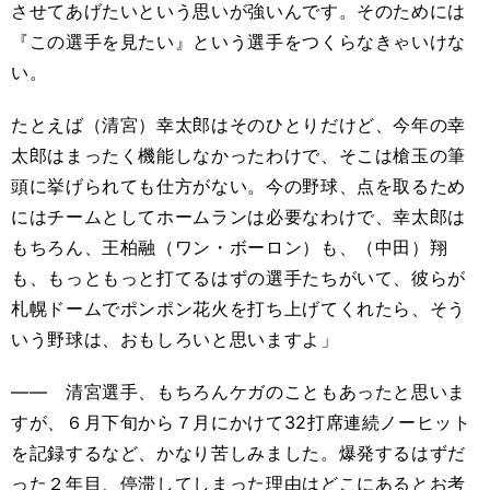
させてあげたいという思いが強いんです。そのためには
『この選手を見たい』という選手をつくらなきゃいけな
い。
たとえば（清宮）幸太郎はそのひとりだけど、今年の幸
太郎はまったく機能しなかったわけで、そこは槍玉の筆
頭に挙げられても仕方がない。今の野球、点を取るため
にはチームとしてホームランは必要なわけで、幸太郎は
もちろん、王柏融（ワン・ボーロン）も、（中田）翔
も、もっともっと打てるはずの選手たちがいて、彼らが
札幌ドームでポンポン花火を打ち上げてくれたら、そう
いう野球は、おもしろいと思いますよ」
――
清宮選手、もちろんケガのこともあったと思いま
すが、６月下旬から７月にかけて
32
打席連続ノーヒット
を記録するなど、かなり苦しみました。爆発するはずだ
った２年目、停滞してしまった理由はどこにあるとお考