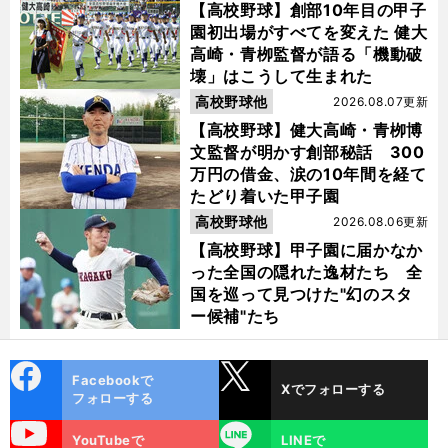
【高校野球】創部10年目の甲子
園初出場がすべてを変えた 健大
高崎・青栁監督が語る「機動破
壊」はこうして生まれた
高校野球他
2026.08.07更新
【高校野球】健大高崎・青栁博
文監督が明かす創部秘話 300
万円の借金、涙の10年間を経て
たどり着いた甲子園
高校野球他
2026.08.06更新
【高校野球】甲子園に届かなか
った全国の隠れた逸材たち 全
国を巡って見つけた"幻のスタ
ー候補"たち
cebo
X
Facebookで
Xでフォローする
ok
フォローする
uTube
LINE
YouTubeで
LINEで