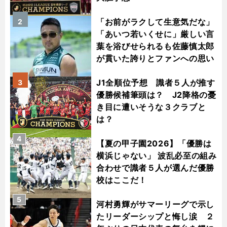
「お前がラクして生意気だな」
2
「あいつ若いくせに」厳しい言
葉を浴びせられるも佐藤慎太郎
が貫いた誇りとファンへの思い
J1全順位予想 識者５人が推す
3
優勝候補筆頭は？ J2降格の憂
き目に遭いそうな３クラブと
は？
4
【夏の甲子園2026】「優勝は
横浜じゃない」 波乱必至の組み
合わせで識者５人が選んだ優勝
校はここだ！
5
河村勇輝がサマーリーグで示し
たリーダーシップと悔し涙 ２