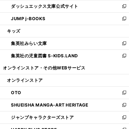
ン
ウ
し
ダッシュエックス文庫公式サイト
く
ド
ィ
い
新
ウ
ン
ウ
し
JUMP j-BOOKS
で
ド
ィ
い
新
開
ウ
ン
ウ
し
キッズ
く
で
ド
ィ
い
開
ウ
ン
ウ
集英社みらい文庫
く
で
ド
ィ
新
開
ウ
ン
し
集英社の児童図書 S-KIDS.LAND
く
で
ド
い
新
開
ウ
ウ
し
オンラインストア・
その他WEBサービス
く
で
ィ
い
開
ン
ウ
オンラインストア
く
ド
ィ
ウ
ン
OTO
で
ド
新
開
ウ
し
SHUEISHA MANGA-ART HERITAGE
く
で
い
新
開
ウ
し
ジャンプキャラクターズストア
く
ィ
い
新
ン
ウ
し