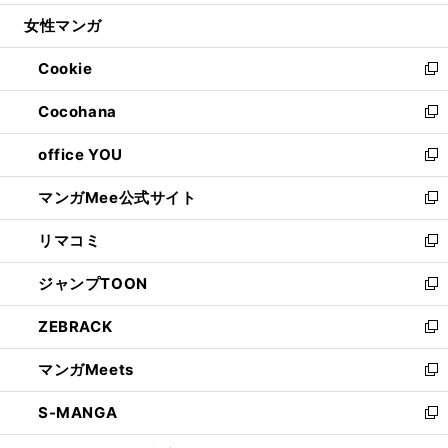
開
ウ
ン
ウ
し
女性マンガ
く
で
ド
ィ
い
開
ウ
ン
ウ
Cookie
く
で
ド
ィ
新
開
ウ
ン
し
Cocohana
く
で
ド
い
新
開
ウ
ウ
し
office YOU
く
で
ィ
い
新
開
ン
ウ
し
マンガMee公式サイト
く
ド
ィ
い
新
ウ
ン
ウ
し
リマコミ
で
ド
ィ
い
新
開
ウ
ン
ウ
し
ジャンプTOON
く
で
ド
ィ
い
新
開
ウ
ン
ウ
し
ZEBRACK
く
で
ド
ィ
い
新
開
ウ
ン
ウ
し
マンガMeets
く
で
ド
ィ
い
新
開
ウ
ン
ウ
し
S-MANGA
く
で
ド
ィ
い
新
開
ウ
ン
ウ
し