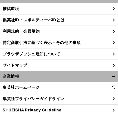
開
く/
推奨環境
閉
じ
集英社ID・スポルティーバIDとは
る
利用規約・会員規約
特定商取引法に基づく表示・その他の事項
ブラウザプッシュ通知について
サイトマップ
企業情報
開
く/
集英社ホームページ
新
閉
し
じ
集英社プライバシーガイドライン
い
る
ウ
SHUEISHA Privacy Guideline
ィ
ン