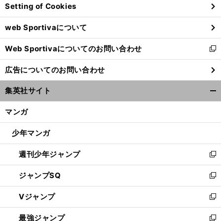
Setting of Cookies
ド
ウ
web Sportivaについて
で
開
Web Sportivaについてのお問い合わせ
く
新
し
広告についてのお問い合わせ
い
ウ
集英社サイト
ィ
開
ン
く/
マンガ
ド
閉
ウ
じ
少年マンガ
で
る
開
週刊少年ジャンプ
く
新
し
ジャンプSQ
い
新
ウ
し
Vジャンプ
ィ
い
新
ン
ウ
し
最強ジャンプ
ド
ィ
い
新