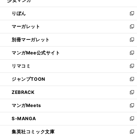
少女マンガ
で
ド
ィ
い
開
ウ
ン
ウ
りぼん
く
で
ド
ィ
新
開
ウ
ン
し
マーガレット
く
で
ド
い
新
開
ウ
ウ
し
別冊マーガレット
く
で
ィ
い
新
開
ン
ウ
し
マンガMee公式サイト
く
ド
ィ
い
新
ウ
ン
ウ
し
リマコミ
で
ド
ィ
い
新
開
ウ
ン
ウ
し
ジャンプTOON
く
で
ド
ィ
い
新
開
ウ
ン
ウ
し
ZEBRACK
く
で
ド
ィ
い
新
開
ウ
ン
ウ
し
マンガMeets
く
で
ド
ィ
い
新
開
ウ
ン
ウ
し
S-MANGA
く
で
ド
ィ
い
新
開
ウ
ン
ウ
し
集英社コミック文庫
く
で
ド
ィ
い
新