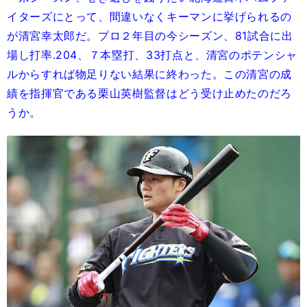
イターズにとって、間違いなくキーマンに挙げられるの
が清宮幸太郎だ。プロ２年目の今シーズン、81試合に出
場し打率.204、７本塁打、33打点と、清宮のポテンシャ
ルからすれば物足りない結果に終わった。この清宮の成
績を指揮官である栗山英樹監督はどう受け止めたのだろ
うか。