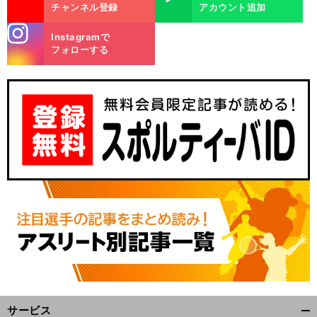
チャンネル登録
アカウント追加
stagra
Instagramで
m
フォローする
。
ヒ
前
へ
サービス