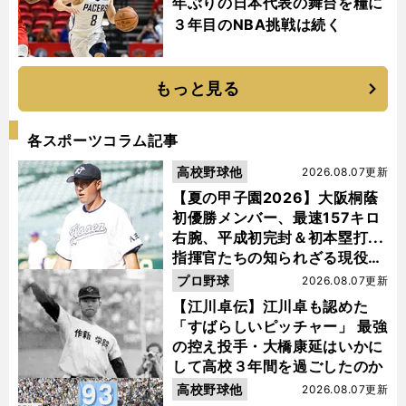
年ぶりの日本代表の舞台を糧に
３年目のNBA挑戦は続く
もっと見る
各スポーツコラム記事
高校野球他
2026.08.07更新
【夏の甲子園2026】大阪桐蔭
初優勝メンバー、最速157キロ
右腕、平成初完封＆初本塁打...
指揮官たちの知られざる現役時
代
プロ野球
2026.08.07更新
【江川卓伝】江川卓も認めた
「すばらしいピッチャー」 最強
の控え投手・大橋康延はいかに
して高校３年間を過ごしたのか
高校野球他
2026.08.07更新