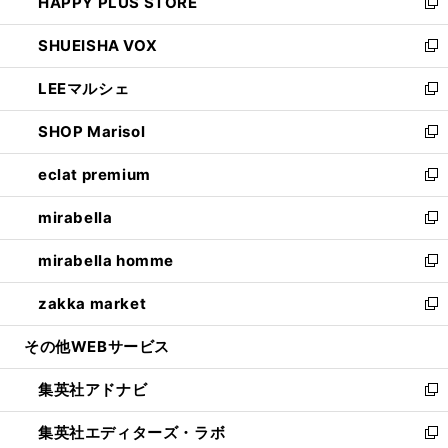
HAPPY PLUS STORE
ド
ィ
い
新
ウ
ン
ウ
し
SHUEISHA VOX
で
ド
ィ
い
新
開
ウ
ン
ウ
し
LEEマルシェ
く
で
ド
ィ
い
新
開
ウ
ン
ウ
し
SHOP Marisol
く
で
ド
ィ
い
新
開
ウ
ン
ウ
し
eclat premium
く
で
ド
ィ
い
新
開
ウ
ン
ウ
し
mirabella
く
で
ド
ィ
い
新
開
ウ
ン
ウ
し
mirabella homme
く
で
ド
ィ
い
新
開
ウ
ン
ウ
し
zakka market
く
で
ド
ィ
い
新
開
ウ
ン
ウ
し
その他WEBサービス
く
で
ド
ィ
い
開
ウ
ン
ウ
集英社アドナビ
く
で
ド
ィ
新
開
ウ
ン
し
集英社エディターズ・ラボ
く
で
ド
い
新