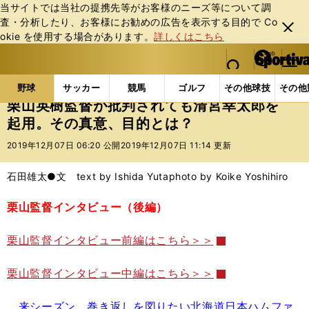
当サイトでは当社の提携先等がお客様のニーズ等について調
査・分析したり、お客様にお勧めの広告を表⽰する⽬的で Co
閉じ
okie を使⽤する場合があります。
詳しくはこちら
る
マイペ
web Sportiva (webスポルティーバ)
検索
メニュ
we
ー
野球の記事一覧
プロ野球
栗山英樹監督が批判され
b
ジ
野球
サッカー
競馬
ゴルフ
その他球技
その他
ス
栗山英樹監督が批判されても清宮幸太郎を
ポ
起用。その真意、目的とは？
ル
テ
2019年12月07日 06:20 公開
2019年12月07日 11:14 更新
ィ
ー
石田雄太●文 text by Ishida Yuta
photo by Koike Yoshihiro
バ
栗山監督インタビュー（後編）
栗山監督インタビュー前編はこちら＞＞
栗山監督インタビュー中編はこちら＞＞
来シーズン、巻き返しを図りたい北海道日本ハムファ