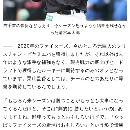
右手首の骨折などもあり、今シーズン思うような結果を残せなか
った清宮幸太郎
――
2020
年のファイターズ、今のところ
元巨人のクリ
スチャン・ビヤヌエバを獲得しましたが、それ以外
は去
年のような派手な補強もなく、現有戦力の底上げと、ド
ラフトで獲得したルーキーに期待するのみのオフとなっ
ています。栗山監督としては、チームのどのあたりに
爆
発
を期待しているんでしょう。
「もちろん来シーズンは勝つことがもっとも大事になっ
てくるんだけど、そこは
"
劇的に
"
勝ちたいというのはあ
りますよね。野球ってもっとおもしろいはずで、『やっ
ぱりファイターズの野球はおもしろい』という形で優勝