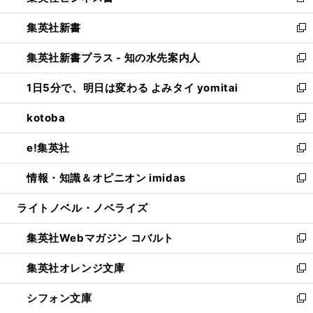
新
開
ウ
ウ
し
集英社新書
く
で
ィ
い
新
開
ン
ウ
し
集英社新書プラス - 知の水先案内人
く
ド
ィ
い
新
ウ
ン
ウ
し
1日5分で、明日は変わる よみタイ yomitai
で
ド
ィ
い
新
開
ウ
ン
ウ
し
kotoba
く
で
ド
ィ
い
新
開
ウ
ン
ウ
し
e!集英社
く
で
ド
ィ
い
新
開
ウ
ン
ウ
し
情報・知識＆オピニオン imidas
く
で
ド
ィ
い
新
開
ウ
ン
ウ
し
ライトノベル・ノベライズ
く
で
ド
ィ
い
開
ウ
ン
ウ
集英社Webマガジン コバルト
く
で
ド
ィ
新
開
ウ
ン
し
集英社オレンジ文庫
く
で
ド
い
新
開
ウ
ウ
し
シフォン文庫
く
で
ィ
い
新
開