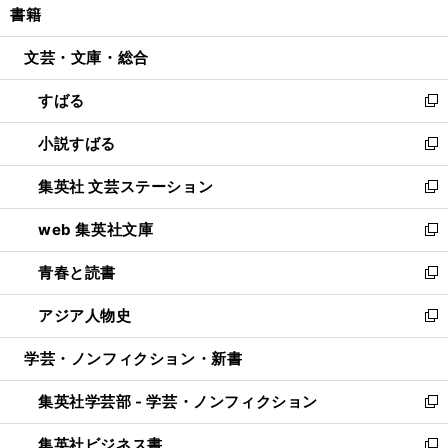
書籍
く
で
ド
ィ
い
開
ウ
ン
ウ
文芸・文庫・総合
く
で
ド
ィ
開
ウ
ン
すばる
く
で
ド
新
開
ウ
し
小説すばる
く
で
い
新
開
ウ
し
集英社 文芸ステーション
く
ィ
い
新
ン
ウ
し
web 集英社文庫
ド
ィ
い
新
ウ
ン
ウ
し
青春と読書
で
ド
ィ
い
新
開
ウ
ン
ウ
し
アジア人物史
く
で
ド
ィ
い
新
開
ウ
ン
ウ
し
学芸・ノンフィクション・新書
く
で
ド
ィ
い
開
ウ
ン
ウ
集英社学芸部 - 学芸・ノンフィクション
く
で
ド
ィ
新
開
ウ
ン
し
集英社ビジネス書
く
で
ド
い