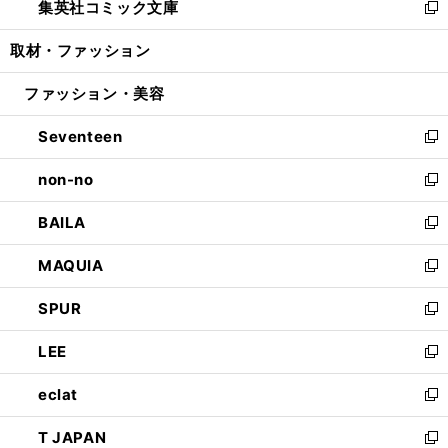
集英社コミック文庫
く
で
ド
ィ
い
新
開
ウ
ン
ウ
し
取材・ファッション
く
で
ド
ィ
い
開
ウ
ン
ウ
ファッション・美容
く
で
ド
ィ
開
ウ
ン
Seventeen
く
で
ド
新
開
ウ
し
non-no
く
で
い
新
開
ウ
し
BAILA
く
ィ
い
新
ン
ウ
し
MAQUIA
ド
ィ
い
新
ウ
ン
ウ
し
SPUR
で
ド
ィ
い
新
開
ウ
ン
ウ
し
LEE
く
で
ド
ィ
い
新
開
ウ
ン
ウ
し
eclat
く
で
ド
ィ
い
新
開
ウ
ン
ウ
し
T JAPAN
く
で
ド
ィ
い
新