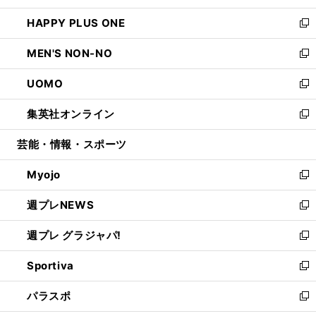
開
ウ
ン
ウ
し
HAPPY PLUS ONE
く
で
ド
ィ
い
新
開
ウ
ン
ウ
し
MEN'S NON-NO
く
で
ド
ィ
い
新
開
ウ
ン
ウ
し
UOMO
く
で
ド
ィ
い
新
開
ウ
ン
ウ
し
集英社オンライン
く
で
ド
ィ
い
新
開
ウ
ン
ウ
し
芸能・情報・スポーツ
く
で
ド
ィ
い
開
ウ
ン
ウ
Myojo
く
で
ド
ィ
新
開
ウ
ン
し
週プレNEWS
く
で
ド
い
新
開
ウ
ウ
し
週プレ グラジャパ!
く
で
ィ
い
新
開
ン
ウ
し
Sportiva
く
ド
ィ
い
新
ウ
ン
ウ
し
パラスポ
で
ド
ィ
い
新
開
ウ
ン
ウ
し