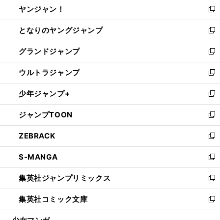
し
ヤンジャン！
く
で
ィ
い
新
開
ン
ウ
し
となりのヤングジャンプ
く
ド
ィ
い
新
ウ
ン
ウ
し
グランドジャンプ
で
ド
ィ
い
新
開
ウ
ン
ウ
し
ウルトラジャンプ
く
で
ド
ィ
い
新
開
ウ
ン
ウ
し
少年ジャンプ+
く
で
ド
ィ
い
新
開
ウ
ン
ウ
し
ジャンプTOON
く
で
ド
ィ
い
新
開
ウ
ン
ウ
し
ZEBRACK
く
で
ド
ィ
い
新
開
ウ
ン
ウ
し
S-MANGA
く
で
ド
ィ
い
新
開
ウ
ン
ウ
し
集英社ジャンプリミックス
く
で
ド
ィ
い
新
開
ウ
ン
ウ
し
集英社コミック文庫
く
で
ド
ィ
い
新
開
ウ
ン
ウ
し
く