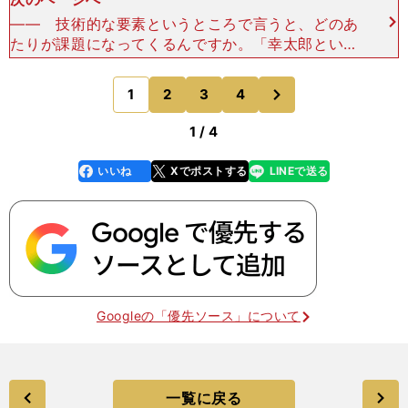
―― 技術的な要素というところで言うと、どのあ
たりが課題になってくるんですか。「幸太郎という
のは、もともと配球を読んでこのボールを待つ、と
いう打ち方をしないバッターだから、真っすぐも変
次
1
2
3
4
のページへ
化球もすべて打
1 / 4
いいね
Xでポストする
LINEで送る
line
faceboo
x
k
Googleの「優先ソース」について
一覧に戻る