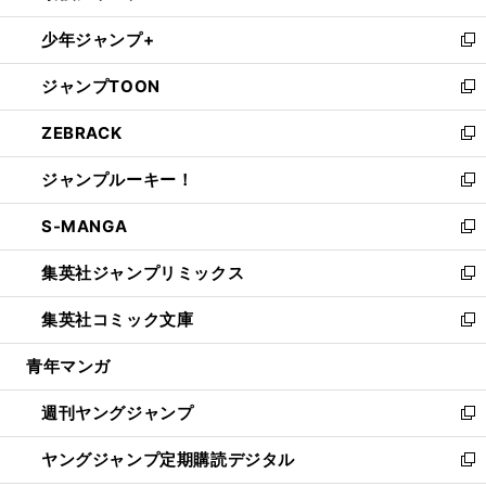
ウ
ン
ウ
し
少年ジャンプ+
で
ド
ィ
い
新
開
ウ
ン
ウ
し
ジャンプTOON
く
で
ド
ィ
い
新
開
ウ
ン
ウ
し
ZEBRACK
く
で
ド
ィ
い
新
開
ウ
ン
ウ
し
ジャンプルーキー！
く
で
ド
ィ
い
新
開
ウ
ン
ウ
し
S-MANGA
く
で
ド
ィ
い
新
開
ウ
ン
ウ
し
集英社ジャンプリミックス
く
で
ド
ィ
い
新
開
ウ
ン
ウ
し
集英社コミック文庫
く
で
ド
ィ
い
新
開
ウ
ン
ウ
し
青年マンガ
く
で
ド
ィ
い
開
ウ
ン
ウ
週刊ヤングジャンプ
く
で
ド
ィ
新
開
ウ
ン
し
ヤングジャンプ定期購読デジタル
く
で
ド
い
新
開
ウ
ウ