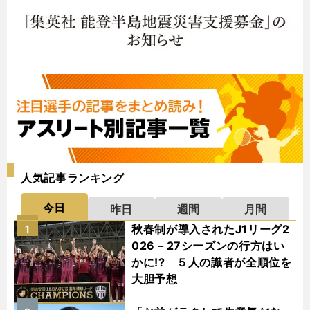
人気記事ランキング
今日
昨日
週間
月間
秋春制が導入されたJ1リーグ2
1
026－27シーズンの行方はい
かに!? ５人の識者が全順位を
大胆予想