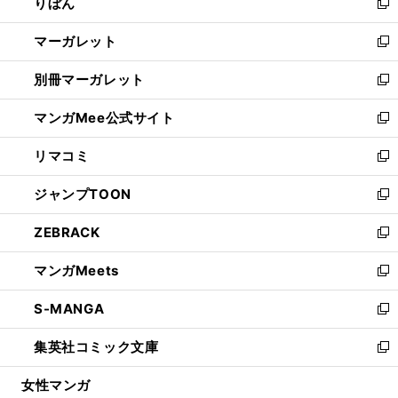
りぼん
く
で
ド
ィ
新
開
ウ
ン
し
マーガレット
く
で
ド
い
新
開
ウ
ウ
し
別冊マーガレット
く
で
ィ
い
新
開
ン
ウ
し
マンガMee公式サイト
く
ド
ィ
い
新
ウ
ン
ウ
し
リマコミ
で
ド
ィ
い
新
開
ウ
ン
ウ
し
ジャンプTOON
く
で
ド
ィ
い
新
開
ウ
ン
ウ
し
ZEBRACK
く
で
ド
ィ
い
新
開
ウ
ン
ウ
し
マンガMeets
く
で
ド
ィ
い
新
開
ウ
ン
ウ
し
S-MANGA
く
で
ド
ィ
い
新
開
ウ
ン
ウ
し
集英社コミック文庫
く
で
ド
ィ
い
新
開
ウ
ン
ウ
し
女性マンガ
く
で
ド
ィ
い