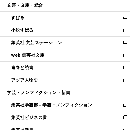
文芸・文庫・総合
く
で
ド
ィ
開
ウ
ン
すばる
く
で
ド
新
開
ウ
し
小説すばる
く
で
い
新
開
ウ
し
集英社 文芸ステーション
く
ィ
い
新
ン
ウ
し
web 集英社文庫
ド
ィ
い
新
ウ
ン
ウ
し
青春と読書
で
ド
ィ
い
新
開
ウ
ン
ウ
し
アジア人物史
く
で
ド
ィ
い
新
開
ウ
ン
ウ
し
学芸・ノンフィクション・新書
く
で
ド
ィ
い
開
ウ
ン
ウ
集英社学芸部 - 学芸・ノンフィクション
く
で
ド
ィ
新
開
ウ
ン
し
集英社ビジネス書
く
で
ド
い
新
開
ウ
ウ
し
集英社新書
く
で