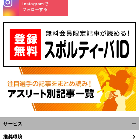
stagra
Instagramで
m
フォローする
サービス
開
く/
推奨環境