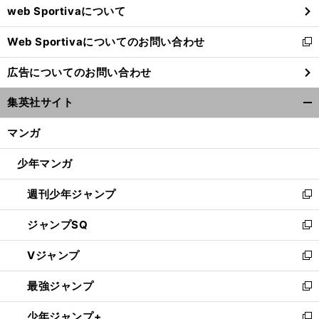
web Sportivaについて
で
開
Web Sportivaについてのお問い合わせ
く
新
し
広告についてのお問い合わせ
い
無
。
ウ
名大学が全国の強豪に激変
ドラフト候補がもたらした意識改革
集英社サイト
ィ
開
ン
く/
マンガ
ド
閉
ウ
じ
少年マンガ
で
る
開
週刊少年ジャンプ
く
新
し
ジャンプSQ
い
新
ウ
し
Vジャンプ
ィ
い
新
ン
ウ
し
最強ジャンプ
ド
ィ
い
新
ウ
ン
ウ
し
少年ジャンプ+
で
ド
ィ
い