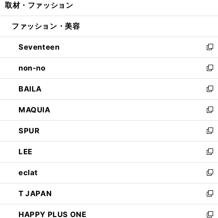
取材・ファッション
く
で
ド
ィ
い
開
ウ
ン
ウ
ファッション・美容
く
で
ド
ィ
開
ウ
ン
Seventeen
く
で
ド
新
開
ウ
し
non-no
く
で
い
新
開
ウ
し
BAILA
く
ィ
い
新
ン
ウ
し
MAQUIA
ド
ィ
い
新
ウ
ン
ウ
し
SPUR
で
ド
ィ
い
新
開
ウ
ン
ウ
し
LEE
く
で
ド
ィ
い
新
開
ウ
ン
ウ
し
eclat
く
で
ド
ィ
い
新
開
ウ
ン
ウ
し
T JAPAN
く
で
ド
ィ
い
新
開
ウ
ン
ウ
し
HAPPY PLUS ONE
く
で
ド
ィ
い
新