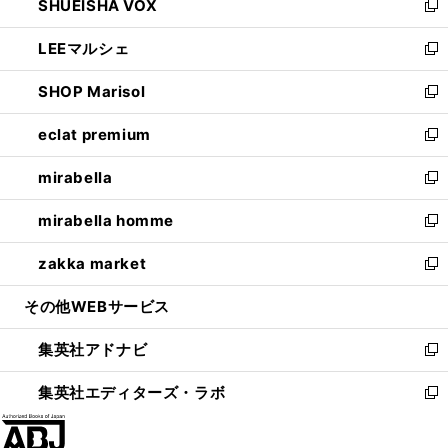
SHUEISHA VOX
で
ド
ィ
い
新
開
ウ
ン
ウ
し
LEEマルシェ
く
で
ド
ィ
い
新
開
ウ
ン
ウ
し
SHOP Marisol
く
で
ド
ィ
い
新
開
ウ
ン
ウ
し
eclat premium
く
で
ド
ィ
い
新
開
ウ
ン
ウ
し
mirabella
く
で
ド
ィ
い
新
開
ウ
ン
ウ
し
mirabella homme
く
で
ド
ィ
い
新
開
ウ
ン
ウ
し
zakka market
く
で
ド
ィ
い
新
開
ウ
ン
ウ
し
その他WEBサービス
く
で
ド
ィ
い
開
ウ
ン
ウ
集英社アドナビ
く
で
ド
ィ
新
開
ウ
ン
し
集英社エディターズ・ラボ
く
で
ド
い
新
開
ウ
ウ
し
く
で
ィ
い