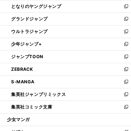
ン
ウ
し
となりのヤングジャンプ
く
ド
ィ
い
新
ウ
ン
ウ
し
グランドジャンプ
で
ド
ィ
い
新
開
ウ
ン
ウ
し
ウルトラジャンプ
く
で
ド
ィ
い
新
開
ウ
ン
ウ
し
少年ジャンプ+
く
で
ド
ィ
い
新
開
ウ
ン
ウ
し
ジャンプTOON
く
で
ド
ィ
い
新
開
ウ
ン
ウ
し
ZEBRACK
く
で
ド
ィ
い
新
開
ウ
ン
ウ
し
S-MANGA
く
で
ド
ィ
い
新
開
ウ
ン
ウ
し
集英社ジャンプリミックス
く
で
ド
ィ
い
新
開
ウ
ン
ウ
し
集英社コミック文庫
く
で
ド
ィ
い
新
開
ウ
ン
ウ
し
少女マンガ
く
で
ド
ィ
い
開
ウ
ン
ウ