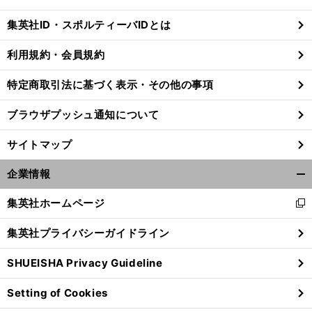
閉
じ
集英社ID・スポルティーバIDとは
る
利用規約・会員規約
特定商取引法に基づく表示・その他の事項
ブラウザプッシュ通知について
サイトマップ
企業情報
開
く/
集英社ホームページ
新
閉
し
じ
集英社プライバシーガイドライン
い
る
ウ
SHUEISHA Privacy Guideline
ィ
ン
Setting of Cookies
ド
ウ