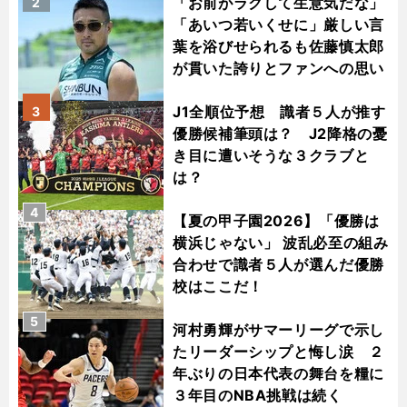
「お前がラクして生意気だな」
2
「あいつ若いくせに」厳しい言
葉を浴びせられるも佐藤慎太郎
が貫いた誇りとファンへの思い
J1全順位予想 識者５人が推す
3
優勝候補筆頭は？ J2降格の憂
き目に遭いそうな３クラブと
は？
4
【夏の甲子園2026】「優勝は
横浜じゃない」 波乱必至の組み
合わせで識者５人が選んだ優勝
校はここだ！
5
河村勇輝がサマーリーグで示し
たリーダーシップと悔し涙 ２
年ぶりの日本代表の舞台を糧に
３年目のNBA挑戦は続く