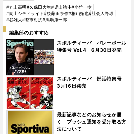
#丸山高明
#久保田大智
#児山祐斗
#小竹一樹
#岡山シティライト
#後藤田崇作
#桐山拓也
#社会人野球
#谷雄太
#都市対抗
#馬場康一郎
編集部のおすすめ
スポルティーバ バレーボール
特集号 Vol.4 6月30日発売
スポルティーバ 部活特集号
3月16日発売
最新記事などのお知らせが届
く プッシュ通知を受け取る方
法について