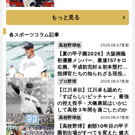
もっと見る
各スポーツコラム記事
高校野球他
2026.08.07更新
【夏の甲子園2026】大阪桐蔭
初優勝メンバー、最速157キロ
右腕、平成初完封＆初本塁打...
指揮官たちの知られざる現役時
代
プロ野球
2026.08.07更新
【江川卓伝】江川卓も認めた
「すばらしいピッチャー」 最強
の控え投手・大橋康延はいかに
して高校３年間を過ごしたのか
高校野球他
2026.08.07更新
【高校野球】創部10年目の甲子
園初出場がすべてを変えた 健大