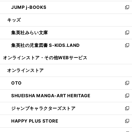
ウ
ン
ウ
し
JUMP j-BOOKS
で
ド
ィ
い
新
開
ウ
ン
ウ
し
キッズ
く
で
ド
ィ
い
開
ウ
ン
ウ
集英社みらい文庫
く
で
ド
ィ
新
開
ウ
ン
し
集英社の児童図書 S-KIDS.LAND
く
で
ド
い
新
開
ウ
ウ
し
オンラインストア・
その他WEBサービス
く
で
ィ
い
開
ン
ウ
オンラインストア
く
ド
ィ
ウ
ン
OTO
で
ド
新
開
ウ
し
SHUEISHA MANGA-ART HERITAGE
く
で
い
新
開
ウ
し
ジャンプキャラクターズストア
く
ィ
い
新
ン
ウ
し
HAPPY PLUS STORE
ド
ィ
い
新
ウ
ン
ウ
し