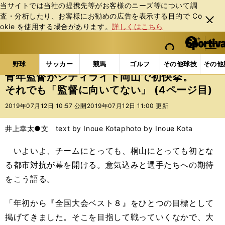
当サイトでは当社の提携先等がお客様のニーズ等について調
査・分析したり、お客様にお勧めの広告を表⽰する⽬的で Co
閉じ
okie を使⽤する場合があります。
詳しくはこちら
る
マイペ
web Sportiva (webスポルティーバ)
検索
メニュ
we
ー
野球の記事一覧
高校野球他
青年監督がシティライ
b
ジ
野球
サッカー
競馬
ゴルフ
その他球技
その他
ス
青年監督がシティライト岡山で初快挙。
ポ
それでも「監督に向いてない」 (4ページ目)
ル
テ
2019年07月12日 10:57 公開
2019年07月12日 11:00 更新
ィ
ー
井上幸太●文 text by Inoue Kota
photo by Inoue Kota
バ
いよいよ、チームにとっても、桐山にとっても初とな
る都市対抗が幕を開ける。意気込みと選手たちへの期待
をこう語る。
「年初から『全国大会ベスト８』をひとつ
の
目標として
掲げてきました。そこを目指して戦っていくなかで、大