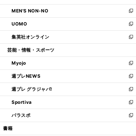
開
ウ
ン
ウ
し
MEN'S NON-NO
く
で
ド
ィ
い
新
開
ウ
ン
ウ
し
UOMO
く
で
ド
ィ
い
新
開
ウ
ン
ウ
し
集英社オンライン
く
で
ド
ィ
い
新
開
ウ
ン
ウ
し
芸能・情報・スポーツ
く
で
ド
ィ
い
開
ウ
ン
ウ
Myojo
く
で
ド
ィ
新
開
ウ
ン
し
週プレNEWS
く
で
ド
い
新
開
ウ
ウ
し
週プレ グラジャパ!
く
で
ィ
い
新
開
ン
ウ
し
Sportiva
く
ド
ィ
い
新
ウ
ン
ウ
し
パラスポ
で
ド
ィ
い
新
開
ウ
ン
ウ
し
書籍
く
で
ド
ィ
い
開
ウ
ン
ウ