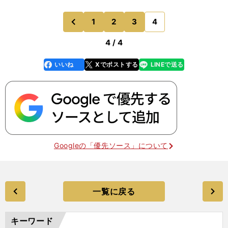
1
2
3
4
のページへ
前
4 / 4
いいね
Xでポストする
LINEで送る
line
faceboo
x
k
Googleの「優先ソース」について
一覧に戻る
キーワード