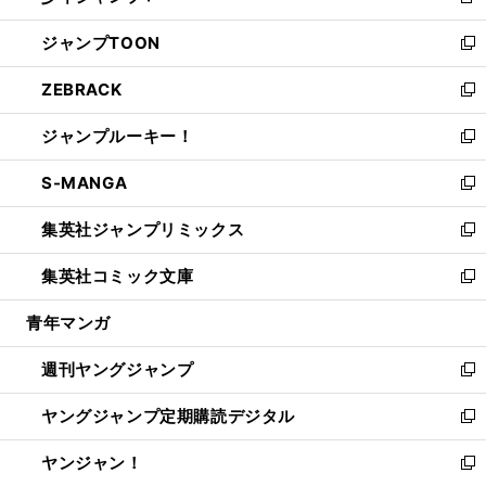
新
開
ウ
ン
ウ
し
ジャンプTOON
く
で
ド
ィ
い
新
開
ウ
ン
ウ
し
ZEBRACK
く
で
ド
ィ
い
新
開
ウ
ン
ウ
し
ジャンプルーキー！
く
で
ド
ィ
い
新
開
ウ
ン
ウ
し
S-MANGA
く
で
ド
ィ
い
新
開
ウ
ン
ウ
し
集英社ジャンプリミックス
く
で
ド
ィ
い
新
開
ウ
ン
ウ
し
集英社コミック文庫
く
で
ド
ィ
い
新
開
ウ
ン
ウ
し
青年マンガ
く
で
ド
ィ
い
開
ウ
ン
ウ
週刊ヤングジャンプ
く
で
ド
ィ
新
開
ウ
ン
し
ヤングジャンプ定期購読デジタル
く
で
ド
い
新
開
ウ
ウ
し
ヤンジャン！
く
で
ィ
い
新
開