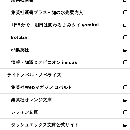
ィ
い
新
開
ン
ウ
し
集英社新書プラス - 知の水先案内人
く
ド
ィ
い
新
ウ
ン
ウ
し
1日5分で、明日は変わる よみタイ yomitai
で
ド
ィ
い
新
開
ウ
ン
ウ
し
kotoba
く
で
ド
ィ
い
新
開
ウ
ン
ウ
し
e!集英社
く
で
ド
ィ
い
新
開
ウ
ン
ウ
し
情報・知識＆オピニオン imidas
く
で
ド
ィ
い
新
開
ウ
ン
ウ
し
ライトノベル・ノベライズ
く
で
ド
ィ
い
開
ウ
ン
ウ
集英社Webマガジン コバルト
く
で
ド
ィ
新
開
ウ
ン
し
集英社オレンジ文庫
く
で
ド
い
新
開
ウ
ウ
し
シフォン文庫
く
で
ィ
い
新
開
ン
ウ
し
ダッシュエックス文庫公式サイト
く
ド
ィ
い
新