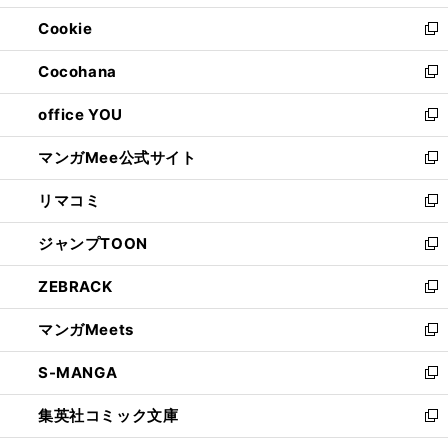
開
ウ
ン
ウ
Cookie
く
で
ド
ィ
新
開
ウ
ン
し
Cocohana
く
で
ド
い
新
開
ウ
ウ
し
office YOU
く
で
ィ
い
新
開
ン
ウ
し
マンガMee公式サイト
く
ド
ィ
い
新
ウ
ン
ウ
し
リマコミ
で
ド
ィ
い
新
開
ウ
ン
ウ
し
ジャンプTOON
く
で
ド
ィ
い
新
開
ウ
ン
ウ
し
ZEBRACK
く
で
ド
ィ
い
新
開
ウ
ン
ウ
し
マンガMeets
く
で
ド
ィ
い
新
開
ウ
ン
ウ
し
S-MANGA
く
で
ド
ィ
い
新
開
ウ
ン
ウ
し
集英社コミック文庫
く
で
ド
ィ
い
新
開
ウ
ン
ウ
し