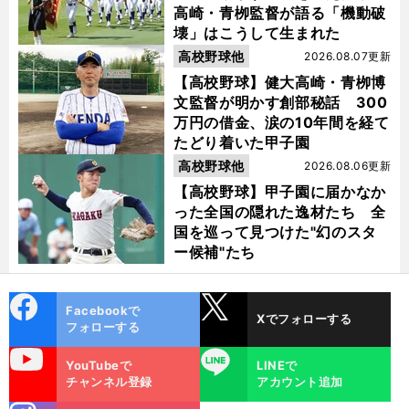
高崎・青栁監督が語る「機動破
壊」はこうして生まれた
高校野球他
2026.08.07更新
【高校野球】健大高崎・青栁博
文監督が明かす創部秘話 300
万円の借金、涙の10年間を経て
たどり着いた甲子園
高校野球他
2026.08.06更新
【高校野球】甲子園に届かなか
った全国の隠れた逸材たち 全
国を巡って見つけた"幻のスタ
ー候補"たち
cebo
X
Facebookで
Xでフォローする
ok
フォローする
uTube
LINE
YouTubeで
LINEで
チャンネル登録
アカウント追加