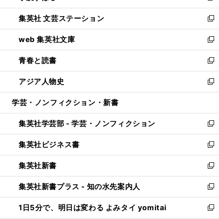
開
ウ
し
集英社 文芸ステーション
く
ィ
い
新
ン
ウ
し
web 集英社文庫
ド
ィ
い
新
ウ
ン
ウ
し
青春と読書
で
ド
ィ
い
新
開
ウ
ン
ウ
し
アジア人物史
く
で
ド
ィ
い
新
開
ウ
ン
ウ
し
学芸・ノンフィクション・新書
く
で
ド
ィ
い
開
ウ
ン
ウ
集英社学芸部 - 学芸・ノンフィクション
く
で
ド
ィ
新
開
ウ
ン
し
集英社ビジネス書
く
で
ド
い
新
開
ウ
ウ
し
集英社新書
く
で
ィ
い
新
開
ン
ウ
し
集英社新書プラス - 知の水先案内人
く
ド
ィ
い
新
ウ
ン
ウ
し
1日5分で、明日は変わる よみタイ yomitai
で
ド
ィ
い
新
開
ウ
ン