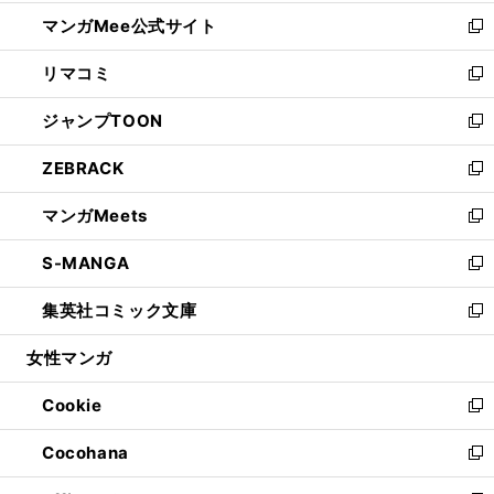
開
ン
ウ
し
マンガMee公式サイト
く
ド
ィ
い
新
ウ
ン
ウ
し
リマコミ
で
ド
ィ
い
新
開
ウ
ン
ウ
し
ジャンプTOON
く
で
ド
ィ
い
新
開
ウ
ン
ウ
し
ZEBRACK
く
で
ド
ィ
い
新
開
ウ
ン
ウ
し
マンガMeets
く
で
ド
ィ
い
新
開
ウ
ン
ウ
し
S-MANGA
く
で
ド
ィ
い
新
開
ウ
ン
ウ
し
集英社コミック文庫
く
で
ド
ィ
い
新
開
ウ
ン
ウ
し
女性マンガ
く
で
ド
ィ
い
開
ウ
ン
ウ
Cookie
く
で
ド
ィ
新
開
ウ
ン
し
Cocohana
く
で
ド
い
新
開
ウ
ウ
し