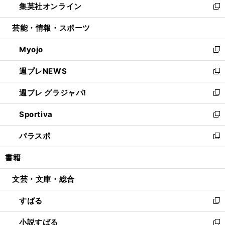
集英社オンライン
く
で
ド
ィ
い
新
開
ウ
ン
ウ
し
芸能・情報・スポーツ
く
で
ド
ィ
い
開
ウ
ン
ウ
Myojo
く
で
ド
ィ
新
開
ウ
ン
し
週プレNEWS
く
で
ド
い
新
開
ウ
ウ
し
週プレ グラジャパ!
く
で
ィ
い
新
開
ン
ウ
し
Sportiva
く
ド
ィ
い
新
ウ
ン
ウ
し
パラスポ
で
ド
ィ
い
新
開
ウ
ン
ウ
し
書籍
く
で
ド
ィ
い
開
ウ
ン
ウ
文芸・文庫・総合
く
で
ド
ィ
開
ウ
ン
すばる
く
で
ド
新
開
ウ
し
小説すばる
く
で
い
新