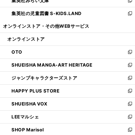
集英社みらい文庫
く
で
ド
ィ
新
開
ウ
ン
し
集英社の児童図書 S-KIDS.LAND
く
で
ド
い
新
開
ウ
ウ
し
オンラインストア・
その他WEBサービス
く
で
ィ
い
開
ン
ウ
オンラインストア
く
ド
ィ
ウ
ン
OTO
で
ド
新
開
ウ
し
SHUEISHA MANGA-ART HERITAGE
く
で
い
新
開
ウ
し
ジャンプキャラクターズストア
く
ィ
い
新
ン
ウ
し
HAPPY PLUS STORE
ド
ィ
い
新
ウ
ン
ウ
し
SHUEISHA VOX
で
ド
ィ
い
新
開
ウ
ン
ウ
し
LEEマルシェ
く
で
ド
ィ
い
新
開
ウ
ン
ウ
し
SHOP Marisol
く
で
ド
ィ
い
新