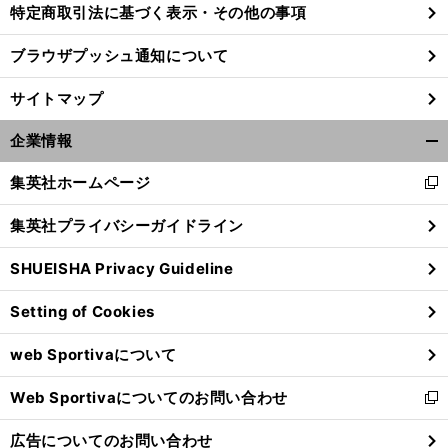
特定商取引法に基づく表示・その他の事項
ブラウザプッシュ通知について
前
へ
サイトマップ
企業情報
開
く/
集英社ホームページ
新
閉
し
じ
集英社プライバシーガイドライン
い
る
ウ
SHUEISHA Privacy Guideline
ィ
ン
Setting of Cookies
ド
ウ
web Sportivaについて
で
開
Web Sportivaについてのお問い合わせ
く
新
し
広告についてのお問い合わせ
い