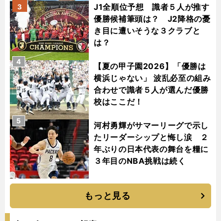
J1全順位予想 識者５人が推す
3
優勝候補筆頭は？ J2降格の憂
き目に遭いそうな３クラブと
は？
4
【夏の甲子園2026】「優勝は
横浜じゃない」 波乱必至の組み
合わせで識者５人が選んだ優勝
校はここだ！
5
河村勇輝がサマーリーグで示し
たリーダーシップと悔し涙 ２
年ぶりの日本代表の舞台を糧に
３年目のNBA挑戦は続く
もっと見る