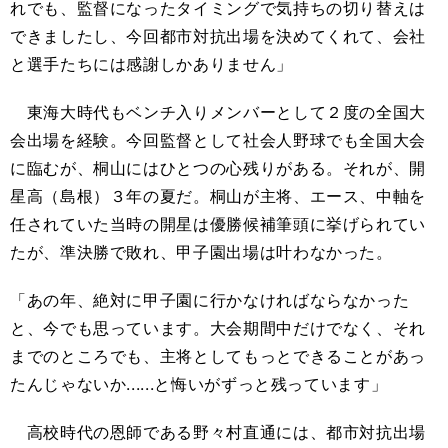
れでも、監督になったタイミングで気持ちの切り替えは
できましたし、今回都市対抗出場を決めてくれて、会社
と選手たちには感謝しかありません」
東海大時代もベンチ入りメンバーとして２度の全国大
会出場を経験。今回監督として社会人野球でも全国大会
に臨むが、桐山にはひとつの心残りがある。それが、開
星高（島根）３年の夏だ。桐山が主将、エース、中軸を
任されていた当時の開星は優勝候補筆頭に挙げられてい
たが、準決勝で敗れ、甲子園出場は叶わなかった。
「あの年、絶対に甲子園に行
か
なければならなかった
と、今でも思っています。大会期間中だけでなく、それ
までのところでも、主将としてもっとできることがあっ
たんじゃないか
......
と悔いがずっと残っています」
高校時代の恩師である野々村直通には、都市対抗出場