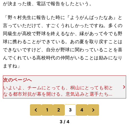
が決まった後、電話で報告をしたという。
「野々村先生に報告した時に『ようがんばったなあ』と
言っていただけて、すごくうれしかったですね。多くの
同級生が高校で野球を終えるなか、縁があって今でも野
球に携わることができている。あの夏を取り戻すことは
できないですけど、自分が野球に関わっていることを喜
んでくれている高校時代の仲間がいることは励みになり
ますね」
次のページへ
いよいよ、チームにとっても、桐山にとっても初と
なる都市対抗が幕を開ける。意気込みと選手たちへ
の期待をこう語る。「年初から『全国大会ベスト
８』をひとつの目標として掲げてきました。そこを
次
1
2
3
4
のページへ
のページへ
目指して戦ってい
前
3 / 4