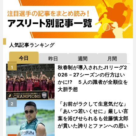
人気記事ランキング
今日
昨日
週間
月間
秋春制が導入されたJ1リーグ2
1
026－27シーズンの行方はい
かに!? ５人の識者が全順位を
大胆予想
「お前がラクして生意気だな」
2
「あいつ若いくせに」厳しい言
葉を浴びせられるも佐藤慎太郎
が貫いた誇りとファンへの思い