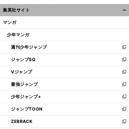
ウ
集英社サイト
ィ
開
ン
く/
マンガ
ド
閉
ウ
じ
少年マンガ
で
る
開
週刊少年ジャンプ
く
新
し
ジャンプSQ
い
新
ウ
し
Vジャンプ
ィ
い
新
ン
ウ
し
最強ジャンプ
ド
ィ
い
新
ウ
ン
ウ
し
少年ジャンプ+
で
ド
ィ
い
新
開
ウ
ン
ウ
し
ジャンプTOON
く
で
ド
ィ
い
新
開
ウ
ン
ウ
し
ZEBRACK
く
で
ド
ィ
い
新
開
ウ
ン
ウ
し