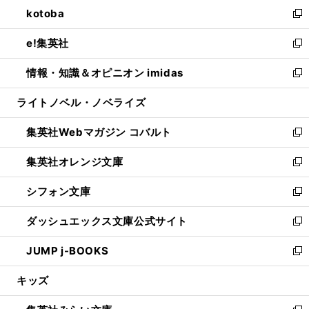
ウ
し
kotoba
く
で
ド
ィ
い
新
開
ウ
ン
ウ
し
e!集英社
く
で
ド
ィ
い
新
開
ウ
ン
ウ
し
情報・知識＆オピニオン imidas
く
で
ド
ィ
い
新
開
ウ
ン
ウ
し
ライトノベル・ノベライズ
く
で
ド
ィ
い
開
ウ
ン
ウ
集英社Webマガジン コバルト
く
で
ド
ィ
新
開
ウ
ン
し
集英社オレンジ文庫
く
で
ド
い
新
開
ウ
ウ
し
シフォン文庫
く
で
ィ
い
新
開
ン
ウ
し
ダッシュエックス文庫公式サイト
く
ド
ィ
い
新
ウ
ン
ウ
し
JUMP j-BOOKS
で
ド
ィ
い
新
開
ウ
ン
ウ
し
キッズ
く
で
ド
ィ
い
開
ウ
ン
ウ