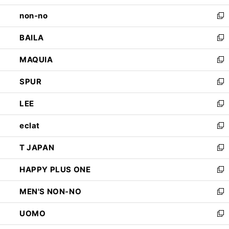
開
ウ
し
non-no
く
で
い
新
開
ウ
し
BAILA
く
ィ
い
新
ン
ウ
し
MAQUIA
ド
ィ
い
新
ウ
ン
ウ
し
SPUR
で
ド
ィ
い
新
開
ウ
ン
ウ
し
LEE
く
で
ド
ィ
い
新
開
ウ
ン
ウ
し
eclat
く
で
ド
ィ
い
新
開
ウ
ン
ウ
し
T JAPAN
く
で
ド
ィ
い
新
開
ウ
ン
ウ
し
HAPPY PLUS ONE
く
で
ド
ィ
い
新
開
ウ
ン
ウ
し
MEN'S NON-NO
く
で
ド
ィ
い
新
開
ウ
ン
ウ
し
UOMO
く
で
ド
ィ
い
新
開
ウ
ン
ウ
し