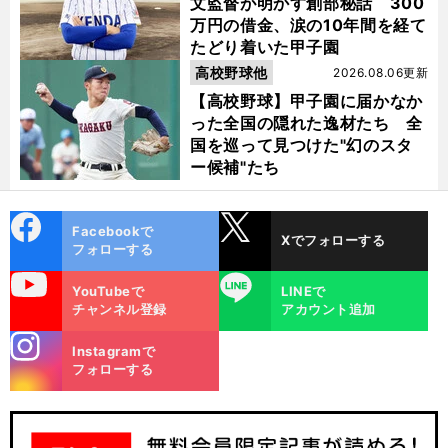
文監督が明かす創部秘話 300
万円の借金、涙の10年間を経て
たどり着いた甲子園
高校野球他
2026.08.06更新
【高校野球】甲子園に届かなか
った全国の隠れた逸材たち 全
国を巡って見つけた"幻のスタ
ー候補"たち
cebo
X
Facebookで
Xでフォローする
ok
フォローする
uTube
LINE
YouTubeで
LINEで
チャンネル登録
アカウント追加
stagra
Instagramで
m
フォローする