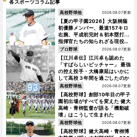
各スポーツコラム記事
高校野球他
2026.08.07更新
【夏の甲子園2026】大阪桐蔭
初優勝メンバー、最速157キロ
右腕、平成初完封＆初本塁打...
指揮官たちの知られざる現役時
代
プロ野球
2026.08.07更新
【江川卓伝】江川卓も認めた
「すばらしいピッチャー」 最強
の控え投手・大橋康延はいかに
して高校３年間を過ごしたのか
高校野球他
2026.08.07更新
【高校野球】創部10年目の甲子
園初出場がすべてを変えた 健大
高崎・青栁監督が語る「機動破
壊」はこうして生まれた
高校野球他
2026.08.07更新
【高校野球】健大高崎・青栁博