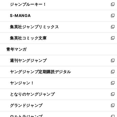
ジャンプルーキー！
く
で
ド
ィ
い
新
開
ウ
ン
ウ
し
S-MANGA
く
で
ド
ィ
い
新
開
ウ
ン
ウ
し
集英社ジャンプリミックス
く
で
ド
ィ
い
新
開
ウ
ン
ウ
し
集英社コミック文庫
く
で
ド
ィ
い
新
開
ウ
ン
ウ
し
青年マンガ
く
で
ド
ィ
い
開
ウ
ン
ウ
週刊ヤングジャンプ
く
で
ド
ィ
新
開
ウ
ン
し
ヤングジャンプ定期購読デジタル
く
で
ド
い
新
開
ウ
ウ
し
ヤンジャン！
く
で
ィ
い
新
開
ン
ウ
し
となりのヤングジャンプ
く
ド
ィ
い
新
ウ
ン
ウ
し
グランドジャンプ
で
ド
ィ
い
新
開
ウ
ン
ウ
し
ウルトラジャンプ
く
で
ド