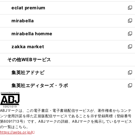
開
ウ
ン
ウ
し
eclat premium
く
で
ド
ィ
い
新
開
ウ
ン
ウ
し
mirabella
く
で
ド
ィ
い
新
開
ウ
ン
ウ
し
mirabella homme
く
で
ド
ィ
い
新
開
ウ
ン
ウ
し
zakka market
く
で
ド
ィ
い
新
開
ウ
ン
ウ
し
その他WEBサービス
く
で
ド
ィ
い
開
ウ
ン
ウ
集英社アドナビ
く
で
ド
ィ
新
開
ウ
ン
し
集英社エディターズ・ラボ
く
で
ド
い
新
開
ウ
ウ
し
く
で
ィ
い
開
ン
ウ
ABJマークは、この電子書店・電子書籍配信サービスが、著作権者からコンテ
く
ド
ィ
ンツ使用許諾を得た正規版配信サービスであることを示す登録商標（登録番号
ウ
ン
第6091713号）です。ABJマークの詳細、ABJマークを掲示しているサービス
で
ド
の一覧はこちら。
開
ウ
https://aebs.or.jp/
新