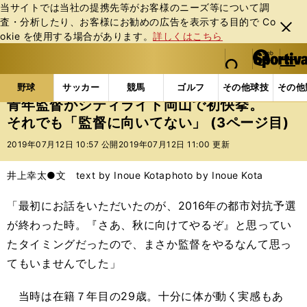
当サイトでは当社の提携先等がお客様のニーズ等について調
査・分析したり、お客様にお勧めの広告を表⽰する⽬的で Co
閉じ
okie を使⽤する場合があります。
詳しくはこちら
る
マイペ
web Sportiva (webスポルティーバ)
検索
メニュ
we
ー
野球の記事一覧
高校野球他
青年監督がシティライ
b
ジ
野球
サッカー
競馬
ゴルフ
その他球技
その他
ス
青年監督がシティライト岡山で初快挙。
ポ
それでも「監督に向いてない」 (3ページ目)
ル
テ
2019年07月12日 10:57 公開
2019年07月12日 11:00 更新
ィ
ー
井上幸太●文 text by Inoue Kota
photo by Inoue Kota
バ
「最初にお話をいただいたのが、
2016
年の都市対抗予選
が終わった時。『さあ、秋に向けてやるぞ』と思ってい
たタイミングだったので、まさか監督をやるなんて思っ
てもいませんでした」
当時は在籍７年目の
29
歳。十分に体が動く実感もあ