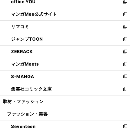
office YOU
く
で
ィ
い
新
開
ン
ウ
し
マンガMee公式サイト
く
ド
ィ
い
新
ウ
ン
ウ
し
リマコミ
で
ド
ィ
い
新
開
ウ
ン
ウ
し
ジャンプTOON
く
で
ド
ィ
い
新
開
ウ
ン
ウ
し
ZEBRACK
く
で
ド
ィ
い
新
開
ウ
ン
ウ
し
マンガMeets
く
で
ド
ィ
い
新
開
ウ
ン
ウ
し
S-MANGA
く
で
ド
ィ
い
新
開
ウ
ン
ウ
し
集英社コミック文庫
く
で
ド
ィ
い
新
開
ウ
ン
ウ
し
取材・ファッション
く
で
ド
ィ
い
開
ウ
ン
ウ
ファッション・美容
く
で
ド
ィ
開
ウ
ン
Seventeen
く
で
ド
新