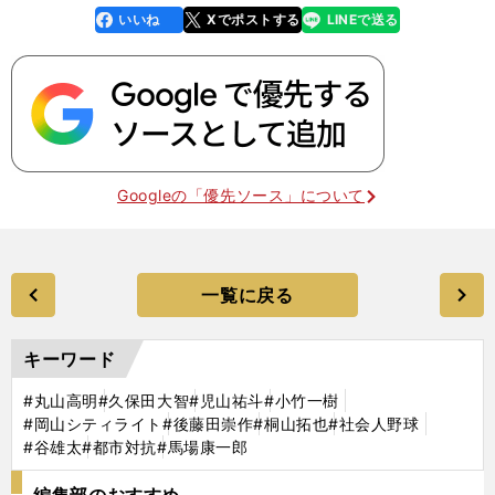
いいね
Xでポストする
LINEで送る
line
faceboo
x
k
Googleの「優先ソース」について
一覧に戻る
キーワード
#丸山高明
#久保田大智
#児山祐斗
#小竹一樹
#岡山シティライト
#後藤田崇作
#桐山拓也
#社会人野球
#谷雄太
#都市対抗
#馬場康一郎
編集部のおすすめ