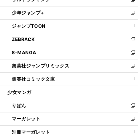
ィ
い
新
開
ウ
ン
ウ
し
少年ジャンプ+
く
で
ド
ィ
い
新
開
ウ
ン
ウ
し
ジャンプTOON
く
で
ド
ィ
い
新
開
ウ
ン
ウ
し
ZEBRACK
く
で
ド
ィ
い
新
開
ウ
ン
ウ
し
S-MANGA
く
で
ド
ィ
い
新
開
ウ
ン
ウ
し
集英社ジャンプリミックス
く
で
ド
ィ
い
新
開
ウ
ン
ウ
し
集英社コミック文庫
く
で
ド
ィ
い
新
開
ウ
ン
ウ
し
少女マンガ
く
で
ド
ィ
い
開
ウ
ン
ウ
りぼん
く
で
ド
ィ
新
開
ウ
ン
し
マーガレット
く
で
ド
い
新
開
ウ
ウ
し
別冊マーガレット
く
で
ィ
い
新