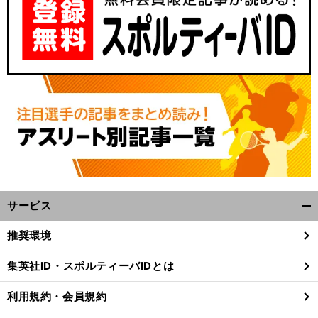
サービス
開
く/
推奨環境
閉
じ
集英社ID・スポルティーバIDとは
る
利用規約・会員規約