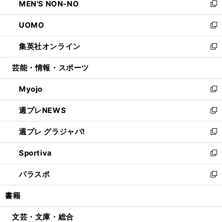
MEN'S NON-NO
く
で
ド
ィ
い
新
開
ウ
ン
ウ
し
UOMO
く
で
ド
ィ
い
新
開
ウ
ン
ウ
し
集英社オンライン
く
で
ド
ィ
い
新
開
ウ
ン
ウ
し
芸能・情報・スポーツ
く
で
ド
ィ
い
開
ウ
ン
ウ
Myojo
く
で
ド
ィ
新
開
ウ
ン
し
週プレNEWS
く
で
ド
い
新
開
ウ
ウ
し
週プレ グラジャパ!
く
で
ィ
い
新
開
ン
ウ
し
Sportiva
く
ド
ィ
い
新
ウ
ン
ウ
し
パラスポ
で
ド
ィ
い
新
開
ウ
ン
ウ
し
書籍
く
で
ド
ィ
い
開
ウ
ン
ウ
文芸・文庫・総合
く
で
ド
ィ