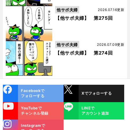
他サポ夫婦
2026.07.16更新
【他サポ夫婦】 第275回
他サポ夫婦
2026.07.09更新
【他サポ夫婦】 第274回
cebo
X
Facebookで
Xでフォローする
ok
フォローする
uTube
LINE
YouTubeで
LINEで
チャンネル登録
アカウント追加
stagra
Instagramで
m