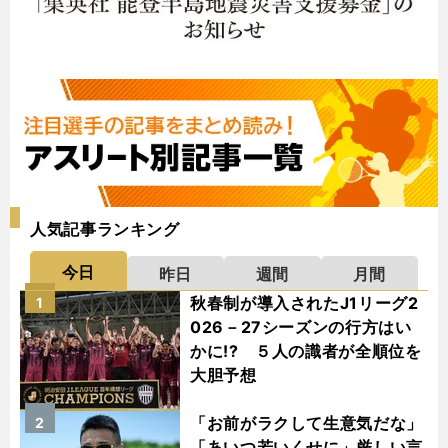
人気記事ランキング
今日
昨日
週間
月間
秋春制が導入されたJ1リーグ2
1
026－27シーズンの行方はい
かに!? ５人の識者が全順位を
大胆予想
「お前がラクして生意気だな」
2
「あいつ若いくせに」厳しい言