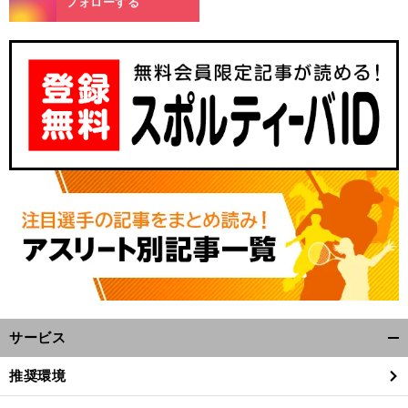
フォローする
サービス
開
く/
推奨環境
閉
じ