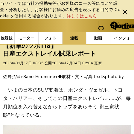
当サイトでは当社の提携先等がお客様のニーズ等について調
査・分析したり、お客様にお勧めの広告を表⽰する⽬的で Co
閉じ
okie を使⽤する場合があります。
詳しくはこちら
る
マイペ
web Sportiva (webスポルティーバ)
検索
メニュ
we
ー
連載コラム
新車のツボ
【新車のツボ118】日産エ
b
ジ
の他競技
モーター
フォト
連載
動画
インフォ
ス
【新車のツボ118】
ポ
日産エクストレイル試乗レポート
ル
テ
2016年01月17日 08:35 公開
2016年12月04日 02:04 更新
ィ
ー
佐野弘宗+Sano Hiromune+●取材・文・写真 text&photo by
バ
いまの日本のSUV市場は、ホンダ・ヴェゼル、トヨ
タ・ハリアー、そしてこの日産エクストレイル......が、毎
月順位を入れ替えながらトップをあらそう"御三家状
態"となっている。