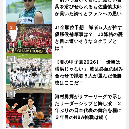
葉を浴びせられるも佐藤慎太郎
が貫いた誇りとファンへの思い
J1全順位予想 識者５人が推す
3
優勝候補筆頭は？ J2降格の憂
き目に遭いそうな３クラブと
は？
4
【夏の甲子園2026】「優勝は
横浜じゃない」 波乱必至の組み
合わせで識者５人が選んだ優勝
校はここだ！
5
河村勇輝がサマーリーグで示し
たリーダーシップと悔し涙 ２
年ぶりの日本代表の舞台を糧に
３年目のNBA挑戦は続く