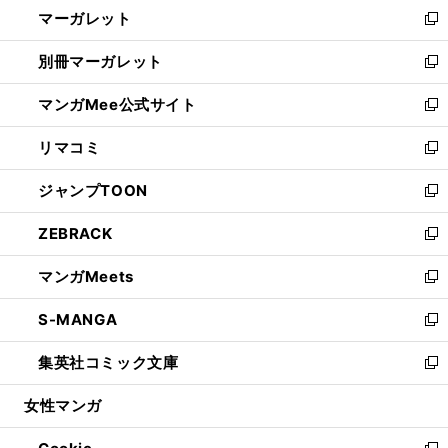
し
マーガレット
く
で
ド
い
新
開
ウ
ウ
し
別冊マーガレット
く
で
ィ
い
新
開
ン
ウ
し
マンガMee公式サイト
く
ド
ィ
い
新
ウ
ン
ウ
し
リマコミ
で
ド
ィ
い
新
開
ウ
ン
ウ
し
ジャンプTOON
く
で
ド
ィ
い
新
開
ウ
ン
ウ
し
ZEBRACK
く
で
ド
ィ
い
新
開
ウ
ン
ウ
し
マンガMeets
く
で
ド
ィ
い
新
開
ウ
ン
ウ
し
S-MANGA
く
で
ド
ィ
い
新
開
ウ
ン
ウ
し
集英社コミック文庫
く
で
ド
ィ
い
新
開
ウ
ン
ウ
し
女性マンガ
く
で
ド
ィ
い
開
ウ
ン
ウ
く