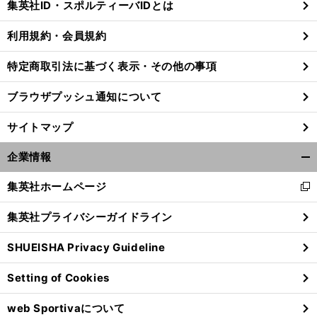
集英社ID・スポルティーバIDとは
る
利用規約・会員規約
特定商取引法に基づく表示・その他の事項
・
前
】
クラブマン試乗レポート
へ
117
ブラウザプッシュ通知について
サイトマップ
企業情報
開
く/
集英社ホームページ
新
閉
し
じ
集英社プライバシーガイドライン
い
る
ウ
SHUEISHA Privacy Guideline
ィ
ン
Setting of Cookies
ド
ウ
web Sportivaについて
で