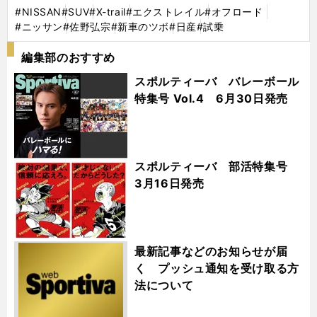
#NISSAN
#SUV
#X-trail
#エクストレイル
#オフロード
#ニッサン
#佐野弘宗
#新車のツボ
#日産
#試乗
編集部のおすすめ
スポルティーバ バレーボール
特集号 Vol.4 6月30日発売
スポルティーバ 部活特集号
3月16日発売
最新記事などのお知らせが届
く プッシュ通知を受け取る方
法について