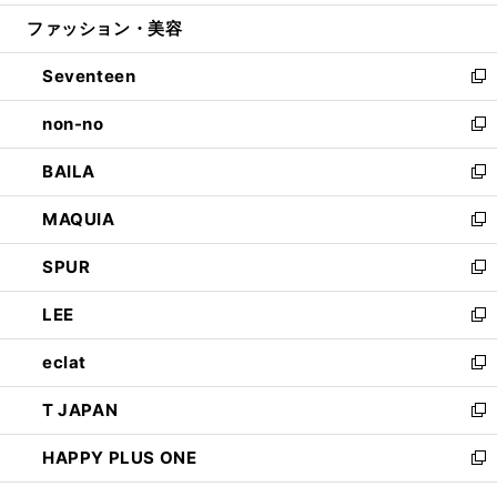
開
ウ
ン
ウ
ファッション・美容
く
で
ド
ィ
開
ウ
ン
Seventeen
く
で
ド
新
開
ウ
し
non-no
く
で
い
新
開
ウ
し
BAILA
く
ィ
い
新
ン
ウ
し
MAQUIA
ド
ィ
い
新
ウ
ン
ウ
し
SPUR
で
ド
ィ
い
新
開
ウ
ン
ウ
し
LEE
く
で
ド
ィ
い
新
開
ウ
ン
ウ
し
eclat
く
で
ド
ィ
い
新
開
ウ
ン
ウ
し
T JAPAN
く
で
ド
ィ
い
新
開
ウ
ン
ウ
し
HAPPY PLUS ONE
く
で
ド
ィ
い
新
開
ウ
ン
ウ
し