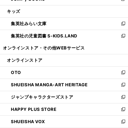
新
開
ウ
ン
ウ
し
キッズ
く
で
ド
ィ
い
開
ウ
ン
ウ
集英社みらい文庫
く
で
ド
ィ
新
開
ウ
ン
し
集英社の児童図書 S-KIDS.LAND
く
で
ド
い
新
開
ウ
ウ
し
オンラインストア・
その他WEBサービス
く
で
ィ
い
開
ン
ウ
オンラインストア
く
ド
ィ
ウ
ン
OTO
で
ド
新
開
ウ
し
SHUEISHA MANGA-ART HERITAGE
く
で
い
新
開
ウ
し
ジャンプキャラクターズストア
く
ィ
い
新
ン
ウ
し
HAPPY PLUS STORE
ド
ィ
い
新
ウ
ン
ウ
し
SHUEISHA VOX
で
ド
ィ
い
新
開
ウ