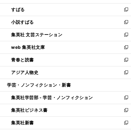
開
ウ
ン
すばる
く
で
ド
新
開
ウ
し
小説すばる
く
で
い
新
開
ウ
し
集英社 文芸ステーション
く
ィ
い
新
ン
ウ
し
web 集英社文庫
ド
ィ
い
新
ウ
ン
ウ
し
青春と読書
で
ド
ィ
い
新
開
ウ
ン
ウ
し
アジア人物史
く
で
ド
ィ
い
新
開
ウ
ン
ウ
し
学芸・ノンフィクション・新書
く
で
ド
ィ
い
開
ウ
ン
ウ
集英社学芸部 - 学芸・ノンフィクション
く
で
ド
ィ
新
開
ウ
ン
し
集英社ビジネス書
く
で
ド
い
新
開
ウ
ウ
し
集英社新書
く
で
ィ
い
新
開
ン
ウ
し