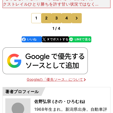
クストレイルひとり勝ちを許す甘い状況ではなくな
っている。 たとえば、より小さくて手頃な（ヴェ
ゼルを筆頭とした）コンパクトSUVが大増殖した
次
1
2
3
4
のページへ
し、上級クラス
1 / 4
いいね
Xでポストする
LINEで送る
line
faceboo
x
k
Googleの「優先ソース」について
著者プロフィール
佐野弘宗 (さの・ひろむね)
1968年生まれ。新潟県出身。自動車評