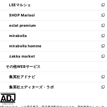
ン
ウ
し
LEEマルシェ
く
で
ド
ィ
い
新
開
ウ
ン
ウ
し
SHOP Marisol
く
で
ド
ィ
い
新
開
ウ
ン
ウ
し
eclat premium
く
で
ド
ィ
い
新
開
ウ
ン
ウ
し
mirabella
く
で
ド
ィ
い
新
開
ウ
ン
ウ
し
mirabella homme
く
で
ド
ィ
い
新
開
ウ
ン
ウ
し
zakka market
く
で
ド
ィ
い
新
開
ウ
ン
ウ
し
その他WEBサービス
く
で
ド
ィ
い
開
ウ
ン
ウ
集英社アドナビ
く
で
ド
ィ
新
開
ウ
ン
し
集英社エディターズ・ラボ
く
で
ド
い
新
開
ウ
ウ
し
く
で
ィ
い
開
ン
ウ
ABJマークは、この電子書店・電子書籍配信サービスが、著作権者からコンテ