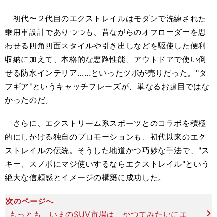
初代〜２代目のエクストレイルはモダンで洗練された
乗用車設計でありつつも、昔ながらのオフローダーを思
わせる四角四面スタイルや引き出しなどを駆使した便利
収納に加えて、本格的な悪路性能、アウトドアで使い倒
せる防水インテリア......といったツボが売りだった。"タ
フギア"というキャッチフレーズが、単なるお題目ではな
かったのだ。
さらに、エクストリーム系スポーツとのコラボを積極
的にしかける独自のプロモーションも、初代以来のエク
ストレイルの伝統。そうした地道かつ巧妙な手法で、"ス
キー、スノボにマジ使いするならエクストレイル"という
絶大な信頼感とイメージの構築に成功した。
次のページへ
もっとも、いまのSUV市場は、かつてみたいにエ