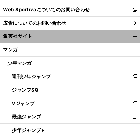
開
Web Sportivaについてのお問い合わせ
く
新
し
広告についてのお問い合わせ
い
ウ
集英社サイト
ィ
開
ン
く/
マンガ
ド
閉
ウ
じ
少年マンガ
で
る
開
週刊少年ジャンプ
く
新
し
ジャンプSQ
い
新
ウ
し
Vジャンプ
ィ
い
新
ン
ウ
し
最強ジャンプ
ド
ィ
い
新
ウ
ン
ウ
し
少年ジャンプ+
で
ド
ィ
い
新
開
ウ
ン
ウ
し