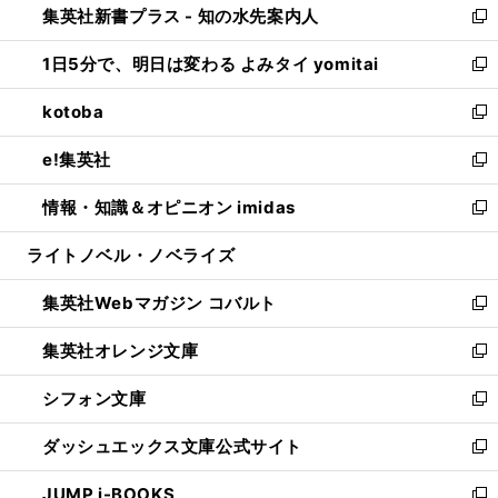
集英社新書プラス - 知の水先案内人
く
ド
ィ
い
新
ウ
ン
ウ
し
1日5分で、明日は変わる よみタイ yomitai
で
ド
ィ
い
新
開
ウ
ン
ウ
し
kotoba
く
で
ド
ィ
い
新
開
ウ
ン
ウ
し
e!集英社
く
で
ド
ィ
い
新
開
ウ
ン
ウ
し
情報・知識＆オピニオン imidas
く
で
ド
ィ
い
新
開
ウ
ン
ウ
し
ライトノベル・ノベライズ
く
で
ド
ィ
い
開
ウ
ン
ウ
集英社Webマガジン コバルト
く
で
ド
ィ
新
開
ウ
ン
し
集英社オレンジ文庫
く
で
ド
い
新
開
ウ
ウ
し
シフォン文庫
く
で
ィ
い
新
開
ン
ウ
し
ダッシュエックス文庫公式サイト
く
ド
ィ
い
新
ウ
ン
ウ
し
JUMP j-BOOKS
で
ド
ィ
い