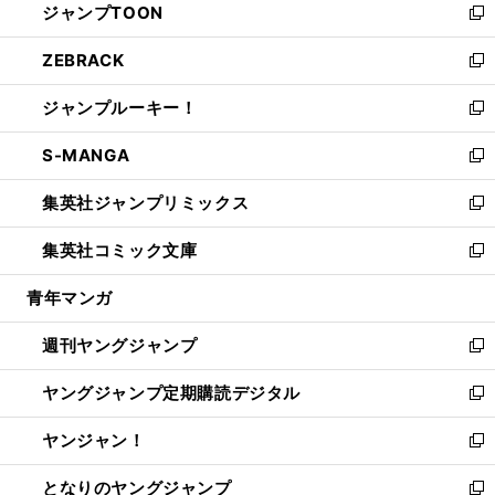
ジャンプTOON
く
で
ド
ィ
い
新
開
ウ
ン
ウ
し
ZEBRACK
く
で
ド
ィ
い
新
開
ウ
ン
ウ
し
ジャンプルーキー！
く
で
ド
ィ
い
新
開
ウ
ン
ウ
し
S-MANGA
く
で
ド
ィ
い
新
開
ウ
ン
ウ
し
集英社ジャンプリミックス
く
で
ド
ィ
い
新
開
ウ
ン
ウ
し
集英社コミック文庫
く
で
ド
ィ
い
新
開
ウ
ン
ウ
し
青年マンガ
く
で
ド
ィ
い
開
ウ
ン
ウ
週刊ヤングジャンプ
く
で
ド
ィ
新
開
ウ
ン
し
ヤングジャンプ定期購読デジタル
く
で
ド
い
新
開
ウ
ウ
し
ヤンジャン！
く
で
ィ
い
新
開
ン
ウ
し
となりのヤングジャンプ
く
ド
ィ
い
新