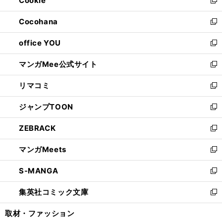
Cookie
で
ド
ィ
新
開
ウ
ン
し
Cocohana
く
で
ド
い
新
開
ウ
ウ
し
office YOU
く
で
ィ
い
新
開
ン
ウ
し
マンガMee公式サイト
く
ド
ィ
い
新
ウ
ン
ウ
し
リマコミ
で
ド
ィ
い
新
開
ウ
ン
ウ
し
ジャンプTOON
く
で
ド
ィ
い
新
開
ウ
ン
ウ
し
ZEBRACK
く
で
ド
ィ
い
新
開
ウ
ン
ウ
し
マンガMeets
く
で
ド
ィ
い
新
開
ウ
ン
ウ
し
S-MANGA
く
で
ド
ィ
い
新
開
ウ
ン
ウ
し
集英社コミック文庫
く
で
ド
ィ
い
新
開
ウ
ン
ウ
し
取材・ファッション
く
で
ド
ィ
い