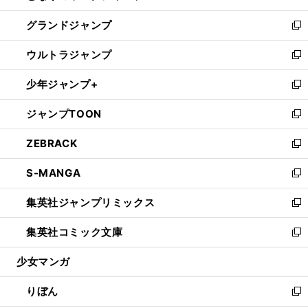
ウ
ン
ウ
し
グランドジャンプ
で
ド
ィ
い
新
開
ウ
ン
ウ
し
ウルトラジャンプ
く
で
ド
ィ
い
新
開
ウ
ン
ウ
し
少年ジャンプ+
く
で
ド
ィ
い
新
開
ウ
ン
ウ
し
ジャンプTOON
く
で
ド
ィ
い
新
開
ウ
ン
ウ
し
ZEBRACK
く
で
ド
ィ
い
新
開
ウ
ン
ウ
し
S-MANGA
く
で
ド
ィ
い
新
開
ウ
ン
ウ
し
集英社ジャンプリミックス
く
で
ド
ィ
い
新
開
ウ
ン
ウ
し
集英社コミック文庫
く
で
ド
ィ
い
新
開
ウ
ン
ウ
し
少女マンガ
く
で
ド
ィ
い
開
ウ
ン
ウ
りぼん
く
で
ド
ィ
新
開
ウ
ン