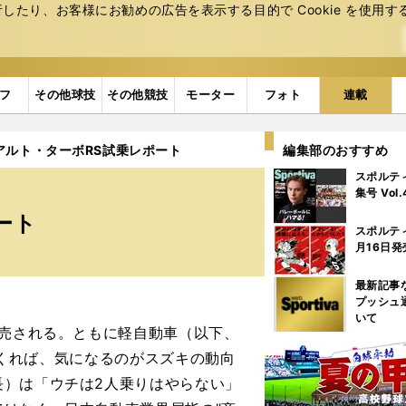
たり、お客様にお勧めの広告を表⽰する⽬的で Cookie を使⽤す
フ
その他球技
その他競技
モーター
フォト
連載
アルト・ターボRS試乗レポート
編集部のおすすめ
スポルテ
集号 Vol
ート
スポルテ
月16日発
最新記事
プッシュ
いて
発売される。ともに軽自動車（以下、
.とくれば、気になるのがスズキの動向
長）は「ウチは2人乗りはやらない」