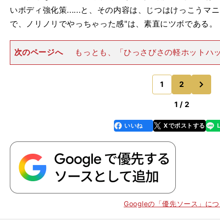
いボディ強化策......と、その内容は、じつはけっこう
で、ノリノリでやっちゃった感"は、素直にツボである。
次のページへ
もっとも、「ひっさびさの軽ホットハ
どと気負いすぎると、ターボRSはステアリングの緊密感
るし、旋回速度もほどほどレベル。自動MTは（少なく
次
環境では）この種のもの
1
2
のページへ
1 / 2
いいね
Xでポストする
line
faceboo
x
k
Googleの「優先ソース」に