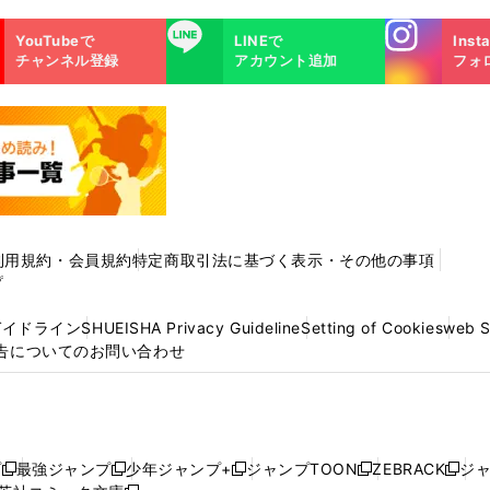
Instagra
LINE
YouTubeで
LINEで
Inst
m
チャンネル登録
アカウント追加
フォ
利用規約・会員規約
特定商取引法に基づく表示・その他の事項
プ
ガイドライン
SHUEISHA Privacy Guideline
Setting of Cookies
web 
告についてのお問い合わせ
プ
最強ジャンプ
少年ジャンプ+
ジャンプTOON
ZEBRACK
ジ
新
新
新
新
新