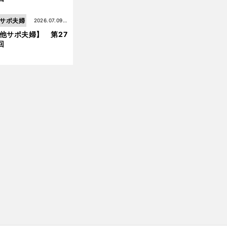
サポ夫婦
2026.07.09更
他サポ夫婦】 第27
新
回
前
へ