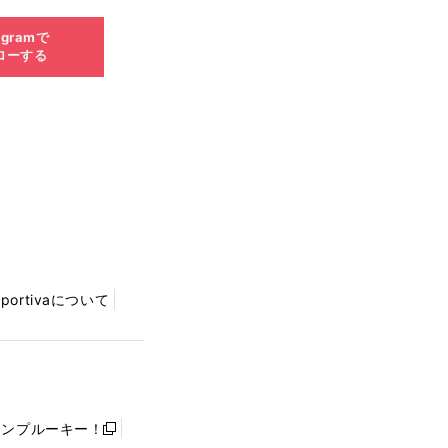
agramで
ローする
Sportivaについて
ャンプルーキー！
新