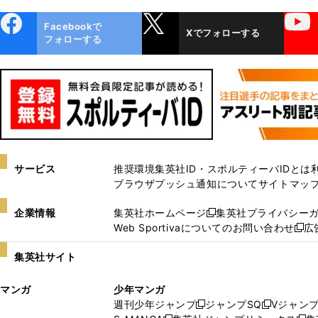
ebo
X
YouTube
Facebookで
Xでフォローする
ok
フォローする
サービス
推奨環境
集英社ID・スポルティーバIDとは
ブラウザプッシュ通知について
サイトマッ
企業情報
集英社ホームページ
集英社プライバシー
新
Web Sportivaについてのお問い合わせ
広
し
新
い
し
集英社サイト
ウ
い
ィ
ウ
マンガ
少年マンガ
ン
ィ
週刊少年ジャンプ
ジャンプSQ
Vジャン
ド
ン
新
新