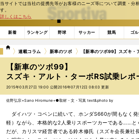
当サイトでは当社の提携先等がお客様のニーズ等について調査・分析し
web Sportiva (webスポルティーバ)
す。
詳しくはこちら
新着
ランキング
野球
サッカー
競馬
ゴル
we
連載コラム
新車のツボ
【新車のツボ99】スズキ・
b
ス
【新車のツボ99】
ポ
ル
スズキ・アルト・ターボRS試乗レポ
テ
2015年03月27日 19:00 公開
2016年07月12日 08:03 更新
ィ
ー
バ
佐野弘宗+Sano Hiromune+●取材・文・写真 text&photo by
ダイハツ・コペンに続いて、ホンダS660が間もなく
軽）ながら、本格的な2人乗りスポーツカーである.....
だが、カリスマ経営者である鈴木修氏（スズキ会長兼社