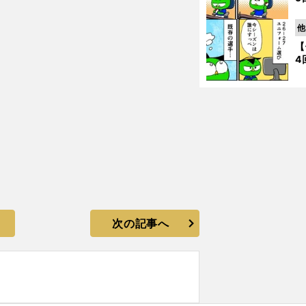
他
【
4
次の記事へ