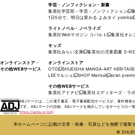
く
し
し
ィ
ィ
学芸・ノンフィクション・新書
で
ウ
で
で
で
い
い
ン
ン
集英社学芸部 - 学芸・ノンフィクション
開
で
開
開
開
新
ウ
ウ
ド
ド
1日5分で、明日は変わる よみタイ yomitai
く
開
く
く
く
し
新
ィ
ィ
ウ
ウ
く
い
ン
ン
ライトノベル・ノベライズ
で
で
ウ
ド
ド
集英社Webマガジン コバルト
集英社オレ
開
開
新
ィ
ウ
ウ
く
く
し
ン
キッズ
で
で
い
ド
集英社みらい文庫
集英社の児童図書 S-KID
開
開
新
ウ
ウ
く
く
し
ィ
オンラインストア・
オンラインストア
で
い
ン
その他WEBサービス
OTO
SHUEISHA MANGA-ART HERITAGE
開
新
ウ
ド
LEEマルシェ
SHOP Marisol
eclat prem
く
し
新
新
ィ
ウ
い
し
し
ン
その他WEBサービス
で
ウ
い
い
ド
集英社アドナビ
集英社エディターズ・ラ
開
新
ィ
ウ
ウ
ウ
く
し
ABJマークは、この電子書店・電子書籍配信サービスが、著作権者か
ン
ィ
ィ
で
い
です。ABJマークの詳細、ABJマークを掲示しているサービスの一
ド
ン
ン
開
https://aebs.or.jp/
ウ
新
ウ
ド
ド
く
し
ィ
で
ウ
ウ
い
本ホームページに記載の文章・画像・写真などを無断で複製す
ン
開
で
で
ウ
ド
© SHUEIS
ィ
く
開
開