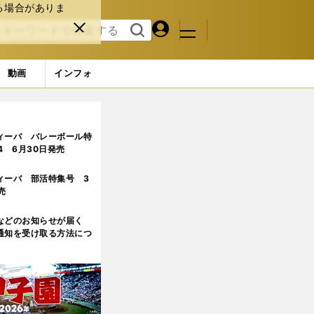
る場合がありま
マイペ
閉じ
検索
メニュ
ー
る
す
ジ
る
動画
インフォ
ィーバ バレーボール特
.4 6月30日発売
ィーバ 部活特集号 3
売
などのお知らせが届く
通知を受け取る方法につ