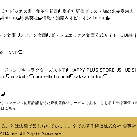
し
し
し
し
ィ
ィ
ィ
で
で
で
で
で
い
い
い
い
ン
ン
ン
集英社ビジネス書
集英社新書
集英社新書プラス - 知の水先案内人
開
開
開
開
開
新
新
新
ウ
ウ
ウ
ウ
ド
ド
ド
kotoba
e!集英社
情報・知識＆オピニオン imidas
く
く
く
く
く
新
し
新
し
新
ィ
ィ
ィ
ィ
ウ
ウ
ウ
し
し
い
し
い
し
ン
ン
ン
ン
で
で
で
い
い
ウ
い
ウ
い
ド
ド
ド
ド
ンジ文庫
シフォン文庫
ダッシュエックス文庫公式サイト
JUMP 
開
開
開
新
新
新
ウ
ウ
ィ
ウ
ィ
ウ
ウ
ウ
ウ
ウ
く
く
く
し
し
し
ィ
ィ
ン
ィ
ン
ィ
で
で
で
で
い
い
い
ン
ン
ド
ン
ド
ン
S.LAND
開
開
開
開
新
ウ
ウ
ウ
ド
ド
ウ
ド
ウ
ド
く
く
く
く
し
ィ
ィ
ィ
ウ
ウ
で
ウ
で
ウ
い
ン
ン
ン
ジャンプキャラクターズストア
HAPPY PLUS STORE
SHUEIS
で
で
開
で
開
で
新
新
新
ウ
ド
ド
ド
ium
mirabella
mirabella homme
zakka market
開
開
く
開
く
開
し
新
新
新
し
新
し
ィ
ウ
ウ
ウ
く
く
く
く
い
し
し
い
し
し
い
ン
で
で
で
ウ
い
い
ウ
い
い
ウ
ド
ボ
開
開
開
新
ィ
ウ
ウ
ィ
ウ
ウ
ィ
ウ
く
く
く
し
らコンテンツ使用許諾を得た正規版配信サービスであることを示す登録商標（登録番
ン
ィ
ィ
ン
ィ
ィ
ン
で
い
覧はこちら。
ド
ン
ン
ド
ン
ン
ド
開
ウ
ウ
ド
ド
ウ
ド
ド
ウ
く
ィ
で
ウ
ウ
で
ウ
ウ
で
ることは法律で禁じられています。全ての著作権は株式会社 集英社
ン
開
で
で
開
で
で
開
ド
HA Inc. All Rights Reserved.
く
開
開
く
開
開
く