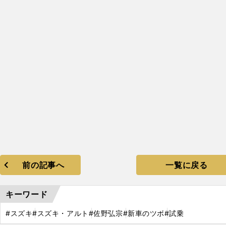
】
タイプ試乗レポート
98
F
前の記事へ
一覧に戻る
キーワード
#スズキ
#スズキ・アルト
#佐野弘宗
#新車のツボ
#試乗