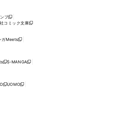
し
い
ウ
ャンプ
新
ィ
社コミック文庫
し
新
ン
い
し
ド
ウ
い
ウ
ガMeets
新
ィ
ウ
で
し
ン
ィ
開
い
ド
ン
く
ウ
ウ
ド
s
S-MANGA
新
新
ィ
で
ウ
し
し
ン
開
で
い
い
ド
く
開
ウ
ウ
ウ
NO
UOMO
く
新
新
ィ
ィ
で
し
し
ン
ン
開
い
い
ド
ド
く
ウ
ウ
ウ
ウ
ィ
ィ
で
で
ン
ン
開
開
ド
ド
く
く
ウ
ウ