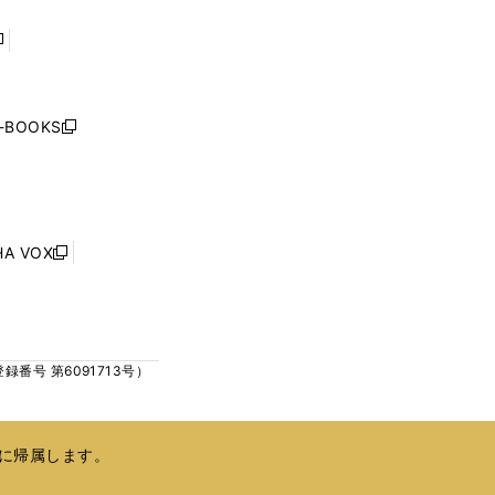
で
で
開
開
く
く
し
い
ウ
j-BOOKS
新
ィ
し
ン
い
ド
ウ
ウ
ィ
で
ン
HA VOX
開
新
ド
く
し
ウ
い
で
ウ
開
ィ
く
号 第6091713号）
ン
ド
ウ
で
に帰属します。
開
く