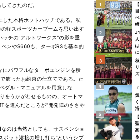
【
出してきたのだ。
1
目
べ
にした本格ホットハッチである。私
崎
初頭の軽スポーツカーブームを思い出す
「
J
2
ハッチの"アルトワークス"の影を重
て
人
は
ンやS660も、ターボRSも基本的
に
と
秋
3
リ
ィにパワフルなターボエンジンを積
ズ
らで飾ったお約束の仕立てである。た
4
を
3ペダル・マニュアルを用意しな
「
気
っぷりをうかがわせるものの、オートマ
く
MTを選んだところが"開発陣のささや
浴
5
太
【
ァ
聖
なのは当然としても、サスペンショ
高
る
スポット溶接の増し打ち"というシブ