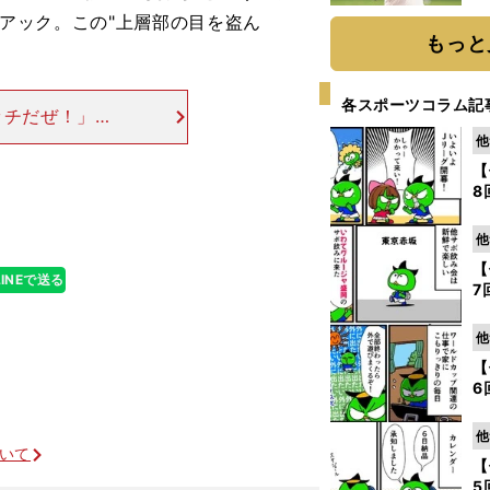
ト
マニアック。この"上層部の目を盗ん
く
もっと
各スポーツコラム記
ッチだぜ！」な
にちょっと欠け
他
とも日本の交通
【
8
他
【
LINEで送る
7
他
【
6
他
ついて
【
5