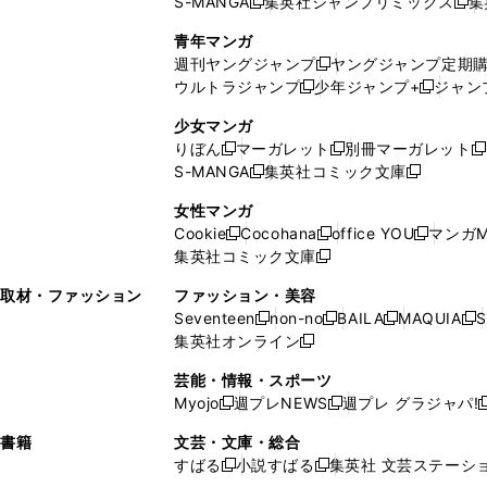
S-MANGA
集英社ジャンプリミックス
集
ウ
ド
新
し
し
新
で
ウ
し
い
い
し
青年マンガ
開
で
い
ウ
ウ
い
週刊ヤングジャンプ
ヤングジャンプ定期
新
く
開
ウ
ィ
ィ
ウ
ウルトラジャンプ
少年ジャンプ+
ジャン
新
し
新
く
ィ
ン
ン
ィ
し
い
し
ン
ド
ド
ン
少女マンガ
い
ウ
い
ド
ウ
ウ
ド
りぼん
マーガレット
別冊マーガレット
新
新
新
ウ
ィ
ウ
ウ
で
で
ウ
S-MANGA
集英社コミック文庫
し
新
し
新
ィ
ン
ィ
で
開
開
で
い
し
い
し
ン
ド
ン
女性マンガ
開
く
く
開
ウ
い
ウ
い
ド
ウ
ド
Cookie
Cocohana
office YOU
マンガM
く
く
新
新
新
ィ
ウ
ィ
ウ
ウ
で
ウ
集英社コミック文庫
し
新
し
し
ン
ィ
ン
ィ
で
開
で
い
し
い
い
ド
ン
ド
ン
取材・ファッション
ファッション・美容
開
く
開
ウ
い
ウ
ウ
ウ
ド
ウ
ド
Seventeen
non-no
BAILA
MAQUIA
S
く
く
新
新
新
新
ィ
ウ
ィ
ィ
で
ウ
で
ウ
集英社オンライン
し
新
し
し
し
ン
ィ
ン
ン
開
で
開
で
い
し
い
い
い
ド
ン
ド
ド
芸能・情報・スポーツ
く
開
く
開
ウ
い
ウ
ウ
ウ
ウ
ド
ウ
ウ
Myojo
週プレNEWS
週プレ グラジャパ!
く
く
新
新
新
ィ
ウ
ィ
ィ
ィ
で
ウ
で
で
し
し
ン
ィ
ン
ン
ン
書籍
文芸・文庫・総合
開
で
開
開
い
い
ド
ン
ド
ド
ド
すばる
小説すばる
集英社 文芸ステーシ
く
開
く
く
新
新
ウ
ウ
ウ
ド
ウ
ウ
ウ