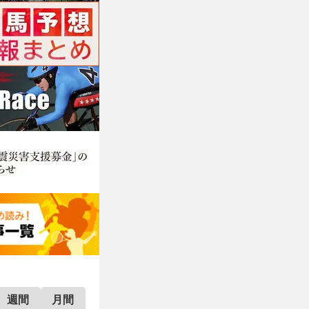
週間
月間