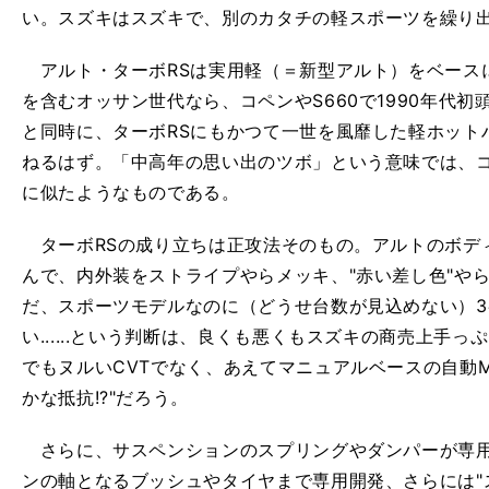
い。スズキはスズキで、別のカタチの軽スポーツを繰り
アルト・ターボRSは実用軽（＝新型アルト）をベース
を含むオッサン世代なら、コペンやS660で1990年代
と同時に、ターボRSにもかつて一世を風靡した軽ホット
ねるはず。「中高年の思い出のツボ」という意味では、コペ
に似たようなものである。
ターボRSの成り立ちは正攻法そのもの。アルトのボデ
んで、内外装をストライプやらメッキ、"赤い差し色"や
だ、スポーツモデルなのに（どうせ台数が見込めない）
い......という判断は、良くも悪くもスズキの商売上手
でもヌルいCVTでなく、あえてマニュアルベースの自動
かな抵抗!?"だろう。
さらに、サスペンションのスプリングやダンパーが専用
ンの軸となるブッシュやタイヤまで専用開発、さらには"