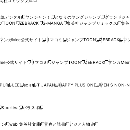
英社コミック文庫
し
新
し
し
し
し
い
い
し
い
い
い
ウ
ウ
い
ウ
ウ
ウ
購読デジタル
ヤンジャン！
となりのヤングジャンプ
グランドジ
新
新
新
ィ
ィ
ウ
ィ
ィ
ィ
プTOON
ZEBRACK
S-MANGA
集英社ジャンプリミックス
集英
新
し
新
し
新
し
新
ン
ン
ィ
ン
ン
ン
し
い
し
い
し
い
し
ド
ド
ン
ド
ド
ド
い
ウ
い
ウ
い
ウ
い
ウ
ウ
ド
ウ
ウ
ウ
マンガMee公式サイト
リマコミ
ジャンプTOON
ZEBRACK
マン
新
新
新
新
ウ
ィ
ウ
ィ
ウ
ィ
ウ
で
で
ウ
で
で
で
し
し
し
し
し
ィ
ン
ィ
ン
ィ
ン
ィ
開
開
で
開
開
開
い
い
い
い
い
ン
ド
ン
ド
ン
ド
ン
く
く
開
く
く
く
ウ
ウ
ウ
ウ
ウ
ド
ウ
ド
ウ
ド
ウ
ド
ee公式サイト
リマコミ
ジャンプTOON
ZEBRACK
マンガMeet
く
新
新
新
新
ィ
ィ
ィ
ィ
ィ
ウ
で
ウ
で
ウ
で
ウ
し
し
し
し
ン
ン
ン
ン
ン
で
開
で
開
で
開
で
い
い
い
い
ド
ド
ド
ド
ド
開
く
開
く
開
く
開
ウ
ウ
ウ
ウ
ウ
ウ
ウ
ウ
ウ
PUR
LEE
eclat
T JAPAN
HAPPY PLUS ONE
MEN'S NON-
く
く
く
く
新
新
新
新
新
ィ
ィ
ィ
ィ
で
で
で
で
で
し
し
し
し
し
ン
ン
ン
ン
開
開
開
開
開
い
い
い
い
い
ド
ド
ド
ド
く
く
く
く
く
ウ
ウ
ウ
ウ
ウ
ウ
ウ
ウ
ウ
Sportiva
パラスポ
新
新
ィ
ィ
ィ
ィ
ィ
で
で
で
で
し
し
し
ン
ン
ン
ン
ン
開
開
開
開
い
い
い
ド
ド
ド
ド
ド
ョン
web 集英社文庫
青春と読書
アジア人物史
く
く
く
く
新
新
新
新
ウ
ウ
ウ
ウ
ウ
ウ
ウ
ウ