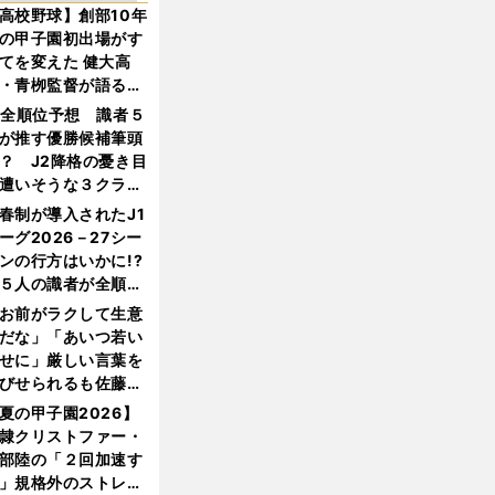
高校野球】創部10年
の甲子園初出場がす
てを変えた 健大高
・青栁監督が語る
機動破壊」はこうし
1全順位予想 識者５
生まれた
が推す優勝候補筆頭
？ J2降格の憂き目
遭いそうな３クラブ
は？
春制が導入されたJ1
ーグ2026－27シー
ンの行方はいかに!?
５人の識者が全順位
大胆予想
お前がラクして生意
だな」「あいつ若い
せに」厳しい言葉を
びせられるも佐藤慎
郎が貫いた誇りとフ
夏の甲子園2026】
ンへの思い
隷クリストファー・
部陸の「２回加速す
」規格外のストレー