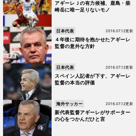
アギーレＪの有力候補、鹿島・柴
崎岳に唯一足りないモノ
日本代表
2016.07.12更新
４年後に期待を抱かせたアギーレ
監督の意外な方針
日本代表
2016.07.12更新
スペイン人記者が下す、アギーレ
監督の本当の評価
海外サッカー
2016.07.12更新
新代表監督アギーレがサポーター
の心をつかんだひと言