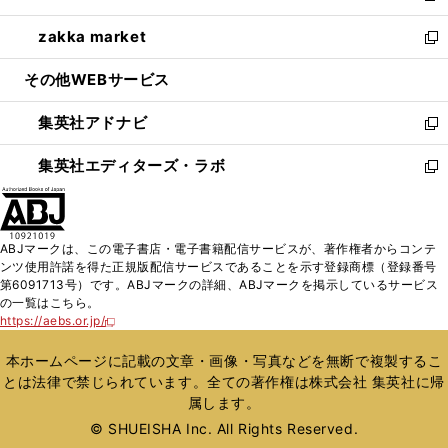
開
ウ
ン
ウ
し
zakka market
く
で
ド
ィ
い
新
開
ウ
ン
ウ
し
その他WEBサービス
く
で
ド
ィ
い
開
ウ
ン
ウ
集英社アドナビ
く
で
ド
ィ
新
開
ウ
ン
し
集英社エディターズ・ラボ
く
で
ド
い
新
開
ウ
ウ
し
く
で
ィ
い
開
ン
ウ
ABJマークは、この電子書店・電子書籍配信サービスが、著作権者からコンテ
く
ド
ィ
ンツ使用許諾を得た正規版配信サービスであることを示す登録商標（登録番号
ウ
ン
第6091713号）です。ABJマークの詳細、ABJマークを掲示しているサービス
で
ド
の一覧はこちら。
開
ウ
https://aebs.or.jp/
新
く
で
し
い
開
本ホームページに記載の文章・画像・写真などを無断で複製するこ
ウ
く
とは法律で禁じられています。全ての著作権は株式会社 集英社に帰
ィ
属します。
ン
ド
© SHUEISHA Inc. All Rights Reserved.
ウ