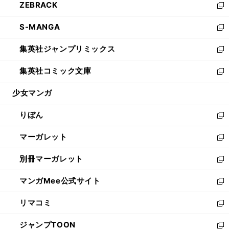
ZEBRACK
く
で
ド
ィ
い
新
開
ウ
ン
ウ
し
S-MANGA
く
で
ド
ィ
い
新
開
ウ
ン
ウ
し
集英社ジャンプリミックス
く
で
ド
ィ
い
新
開
ウ
ン
ウ
し
集英社コミック文庫
く
で
ド
ィ
い
新
開
ウ
ン
ウ
し
少女マンガ
く
で
ド
ィ
い
開
ウ
ン
ウ
りぼん
く
で
ド
ィ
新
開
ウ
ン
し
マーガレット
く
で
ド
い
新
開
ウ
ウ
し
別冊マーガレット
く
で
ィ
い
新
開
ン
ウ
し
マンガMee公式サイト
く
ド
ィ
い
新
ウ
ン
ウ
し
リマコミ
で
ド
ィ
い
新
開
ウ
ン
ウ
し
ジャンプTOON
く
で
ド
ィ
い
新