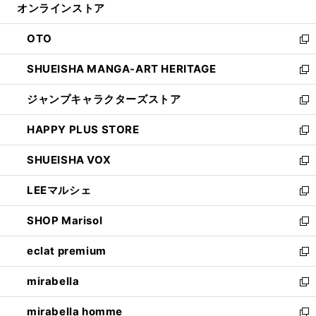
オンラインストア
く
ド
ィ
ウ
ン
OTO
で
ド
新
開
ウ
し
SHUEISHA MANGA-ART HERITAGE
く
で
い
新
開
ウ
し
ジャンプキャラクターズストア
く
ィ
い
新
ン
ウ
し
HAPPY PLUS STORE
ド
ィ
い
新
ウ
ン
ウ
し
SHUEISHA VOX
で
ド
ィ
い
新
開
ウ
ン
ウ
し
LEEマルシェ
く
で
ド
ィ
い
新
開
ウ
ン
ウ
し
SHOP Marisol
く
で
ド
ィ
い
新
開
ウ
ン
ウ
し
eclat premium
く
で
ド
ィ
い
新
開
ウ
ン
ウ
し
mirabella
く
で
ド
ィ
い
新
開
ウ
ン
ウ
し
mirabella homme
く
で
ド
ィ
い
新