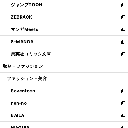
ジャンプTOON
く
で
ド
ィ
い
新
開
ウ
ン
ウ
し
ZEBRACK
く
で
ド
ィ
い
新
開
ウ
ン
ウ
し
マンガMeets
く
で
ド
ィ
い
新
開
ウ
ン
ウ
し
S-MANGA
く
で
ド
ィ
い
新
開
ウ
ン
ウ
し
集英社コミック文庫
く
で
ド
ィ
い
新
開
ウ
ン
ウ
し
取材・ファッション
く
で
ド
ィ
い
開
ウ
ン
ウ
ファッション・美容
く
で
ド
ィ
開
ウ
ン
Seventeen
く
で
ド
新
開
ウ
し
non-no
く
で
い
新
開
ウ
し
BAILA
く
ィ
い
新
ン
ウ
し
MAQUIA