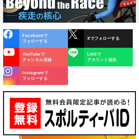
cebo
X
Facebookで
Xでフォローする
ok
フォローする
uTube
LINE
YouTubeで
LINEで
チャンネル登録
アカウント追加
stagra
Instagramで
m
フォローする