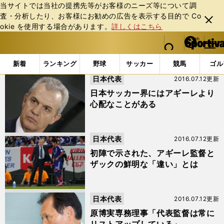
当サイトでは当社の提携先等がお客様のニーズ等について調
査・分析したり、お客様にお勧めの広告を表⽰する⽬的で Co
閉じ
okie を使⽤する場合があります。
詳しくはこちら
る
マイペ
web Sportiva (webスポルティーバ)
検索
メニュ
we
ー
「#アギーレ」の最新ニュース・ 情報 (3ページ目)
b
ジ
新着
ランキング
野球
サッカー
競馬
ゴル
ス
日本代表
2016.07.12更新
ポ
ル
日本サッカー界にはアギーレより
テ
心配なことがある
ィ
ー
バ
日本代表
2016.07.12更新
初陣で示された、アギーレ監督と
ザックの鮮明な「違い」とは
日本代表
2016.07.12更新
原博実専務理事「代表監督は常に