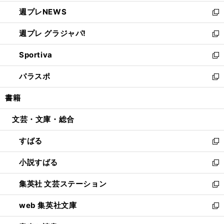
開
ウ
ン
し
週プレNEWS
く
で
ド
い
新
開
ウ
ウ
し
週プレ グラジャパ!
く
で
ィ
い
新
開
ン
ウ
し
Sportiva
く
ド
ィ
い
新
ウ
ン
ウ
し
パラスポ
で
ド
ィ
い
新
開
ウ
ン
ウ
し
書籍
く
で
ド
ィ
い
開
ウ
ン
ウ
文芸・文庫・総合
く
で
ド
ィ
開
ウ
ン
すばる
く
で
ド
新
開
ウ
し
小説すばる
く
で
い
新
開
ウ
し
集英社 文芸ステーション
く
ィ
い
新
ン
ウ
し
web 集英社文庫
ド
ィ
い
新
ウ
ン
ウ
し