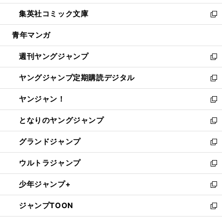
開
ウ
ン
ウ
し
集英社コミック文庫
く
で
ド
ィ
い
新
開
ウ
ン
ウ
し
青年マンガ
く
で
ド
ィ
い
開
ウ
ン
ウ
週刊ヤングジャンプ
く
で
ド
ィ
新
開
ウ
ン
し
ヤングジャンプ定期購読デジタル
く
で
ド
い
新
開
ウ
ウ
し
ヤンジャン！
く
で
ィ
い
新
開
ン
ウ
し
となりのヤングジャンプ
く
ド
ィ
い
新
ウ
ン
ウ
し
グランドジャンプ
で
ド
ィ
い
新
開
ウ
ン
ウ
し
ウルトラジャンプ
く
で
ド
ィ
い
新
開
ウ
ン
ウ
し
少年ジャンプ+
く
で
ド
ィ
い
新
開
ウ
ン
ウ
し
ジャンプTOON
く
で
ド
ィ
い
新
開
ウ
ン
ウ
し