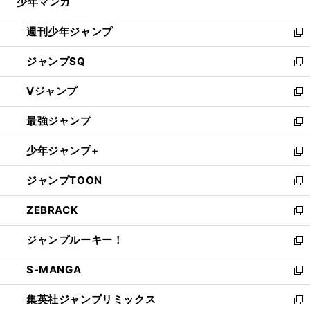
少年マンガ
で
る
開
週刊少年ジャンプ
く
新
し
ジャンプSQ
い
新
ウ
し
Vジャンプ
ィ
い
新
ン
ウ
し
最強ジャンプ
ド
ィ
い
新
ウ
ン
ウ
し
少年ジャンプ+
で
ド
ィ
い
新
開
ウ
ン
ウ
し
ジャンプTOON
く
で
ド
ィ
い
新
開
ウ
ン
ウ
し
ZEBRACK
く
で
ド
ィ
い
新
開
ウ
ン
ウ
し
ジャンプルーキー！
く
で
ド
ィ
い
新
開
ウ
ン
ウ
し
S-MANGA
く
で
ド
ィ
い
新
開
ウ
ン
ウ
し
集英社ジャンプリミックス
く
で
ド
ィ
い
新