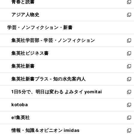
青春と読書
で
ド
ィ
い
新
開
ウ
ン
ウ
し
アジア人物史
く
で
ド
ィ
い
新
開
ウ
ン
ウ
し
学芸・ノンフィクション・新書
く
で
ド
ィ
い
開
ウ
ン
ウ
集英社学芸部 - 学芸・ノンフィクション
く
で
ド
ィ
新
開
ウ
ン
し
集英社ビジネス書
く
で
ド
い
新
開
ウ
ウ
し
集英社新書
く
で
ィ
い
新
開
ン
ウ
し
集英社新書プラス - 知の水先案内人
く
ド
ィ
い
新
ウ
ン
ウ
し
1日5分で、明日は変わる よみタイ yomitai
で
ド
ィ
い
新
開
ウ
ン
ウ
し
kotoba
く
で
ド
ィ
い
新
開
ウ
ン
ウ
し
e!集英社
く
で
ド
ィ
い
新
開
ウ
ン
ウ
し
情報・知識＆オピニオン imidas
く
で
ド
ィ
い
新