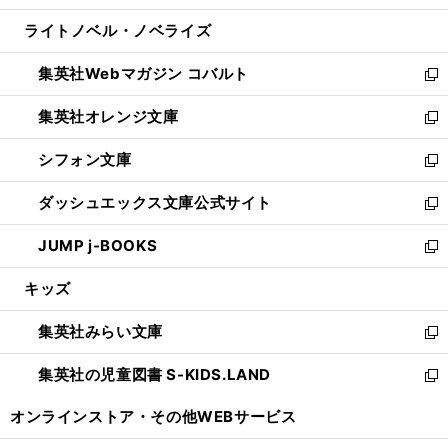
開
ウ
ン
ウ
し
ライトノベル・ノベライズ
く
で
ド
ィ
い
開
ウ
ン
ウ
集英社Webマガジン コバルト
く
で
ド
ィ
新
開
ウ
ン
し
集英社オレンジ文庫
く
で
ド
い
新
開
ウ
ウ
し
シフォン文庫
く
で
ィ
い
新
開
ン
ウ
し
ダッシュエックス文庫公式サイト
く
ド
ィ
い
新
ウ
ン
ウ
し
JUMP j-BOOKS
で
ド
ィ
い
新
開
ウ
ン
ウ
し
キッズ
く
で
ド
ィ
い
開
ウ
ン
ウ
集英社みらい文庫
く
で
ド
ィ
新
開
ウ
ン
し
集英社の児童図書 S-KIDS.LAND
く
で
ド
い
新
開
ウ
ウ
し
オンラインストア・
その他WEBサービス
く
で
ィ
い
開
ン
ウ