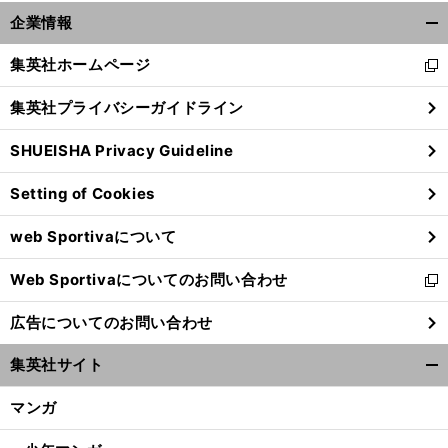
企業情報
開
く/
集英社ホームページ
新
閉
し
じ
集英社プライバシーガイドライン
い
る
ウ
SHUEISHA Privacy Guideline
ィ
ン
Setting of Cookies
ド
ウ
web Sportivaについて
で
開
Web Sportivaについてのお問い合わせ
く
新
し
広告についてのお問い合わせ
い
ウ
集英社サイト
ィ
開
ン
く/
マンガ
ド
閉
ウ
じ