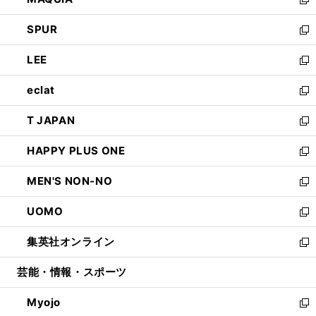
ド
ィ
い
新
ウ
ン
ウ
し
SPUR
で
ド
ィ
い
新
開
ウ
ン
ウ
し
LEE
く
で
ド
ィ
い
新
開
ウ
ン
ウ
し
eclat
く
で
ド
ィ
い
新
開
ウ
ン
ウ
し
T JAPAN
く
で
ド
ィ
い
新
開
ウ
ン
ウ
し
HAPPY PLUS ONE
く
で
ド
ィ
い
新
開
ウ
ン
ウ
し
MEN'S NON-NO
く
で
ド
ィ
い
新
開
ウ
ン
ウ
し
UOMO
く
で
ド
ィ
い
新
開
ウ
ン
ウ
し
集英社オンライン
く
で
ド
ィ
い
新
開
ウ
ン
ウ
し
芸能・情報・スポーツ
く
で
ド
ィ
い
開
ウ
ン
ウ
Myojo
く
で
ド
ィ
新