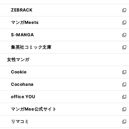
開
ウ
ン
ウ
し
ZEBRACK
く
で
ド
ィ
い
新
開
ウ
ン
ウ
し
マンガMeets
く
で
ド
ィ
い
新
開
ウ
ン
ウ
し
S-MANGA
く
で
ド
ィ
い
新
開
ウ
ン
ウ
し
集英社コミック文庫
く
で
ド
ィ
い
新
開
ウ
ン
ウ
し
女性マンガ
く
で
ド
ィ
い
開
ウ
ン
ウ
Cookie
く
で
ド
ィ
新
開
ウ
ン
し
Cocohana
く
で
ド
い
新
開
ウ
ウ
し
office YOU
く
で
ィ
い
新
開
ン
ウ
し
マンガMee公式サイト
く
ド
ィ
い
新
ウ
ン
ウ
し
リマコミ
で
ド
ィ
い
新
開
ウ
ン
ウ
し