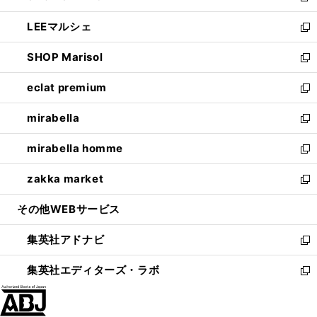
開
ウ
ン
ウ
し
LEEマルシェ
く
で
ド
ィ
い
新
開
ウ
ン
ウ
し
SHOP Marisol
く
で
ド
ィ
い
新
開
ウ
ン
ウ
し
eclat premium
く
で
ド
ィ
い
新
開
ウ
ン
ウ
し
mirabella
く
で
ド
ィ
い
新
開
ウ
ン
ウ
し
mirabella homme
く
で
ド
ィ
い
新
開
ウ
ン
ウ
し
zakka market
く
で
ド
ィ
い
新
開
ウ
ン
ウ
し
その他WEBサービス
く
で
ド
ィ
い
開
ウ
ン
ウ
集英社アドナビ
く
で
ド
ィ
新
開
ウ
ン
し
集英社エディターズ・ラボ
く
で
ド
い
新
開
ウ
ウ
し
く
で
ィ
い
開