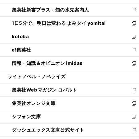
開
ン
ウ
し
集英社新書プラス - 知の水先案内人
く
ド
ィ
い
新
ウ
ン
ウ
し
1日5分で、明日は変わる よみタイ yomitai
で
ド
ィ
い
新
開
ウ
ン
ウ
し
kotoba
く
で
ド
ィ
い
新
開
ウ
ン
ウ
し
e!集英社
く
で
ド
ィ
い
新
開
ウ
ン
ウ
し
情報・知識＆オピニオン imidas
く
で
ド
ィ
い
新
開
ウ
ン
ウ
し
ライトノベル・ノベライズ
く
で
ド
ィ
い
開
ウ
ン
ウ
集英社Webマガジン コバルト
く
で
ド
ィ
新
開
ウ
ン
し
集英社オレンジ文庫
く
で
ド
い
新
開
ウ
ウ
し
シフォン文庫
く
で
ィ
い
新
開
ン
ウ
し
ダッシュエックス文庫公式サイト
く
ド
ィ
い
新
ウ
ン
ウ
し