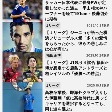
サッカー日本代表に長身FWが定
着しなかった過去 平山相太やハ
ーフナーを経て191cm・後藤啓介
に期待
Jリーグ
2025.10.31更新
【Ｊリーグ】ジーニョが語った横
浜フリューゲルス愛「多くの愛情
をもらったから、彼らの悲しみに
は心が痛む」
福田正博
2025.10.24更新
【Ｊリーグ】J1残り４試合 福田正
博が想定する鹿島アントラーズと
柏レイソルの「優勝への勝点」
Jリーグ
2025.10.12更新
高校卒業後、即海外クラブ入りし
た伊藤翔「仮に高校時代に戻って
キャリアを選択するとなっても、
同じ道を選ぶ」