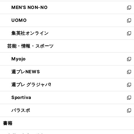
開
ウ
ン
ウ
し
MEN'S NON-NO
く
で
ド
ィ
い
新
開
ウ
ン
ウ
し
UOMO
く
で
ド
ィ
い
新
開
ウ
ン
ウ
し
集英社オンライン
く
で
ド
ィ
い
新
開
ウ
ン
ウ
し
芸能・情報・スポーツ
く
で
ド
ィ
い
開
ウ
ン
ウ
Myojo
く
で
ド
ィ
新
開
ウ
ン
し
週プレNEWS
く
で
ド
い
新
開
ウ
ウ
し
週プレ グラジャパ!
く
で
ィ
い
新
開
ン
ウ
し
Sportiva
く
ド
ィ
い
新
ウ
ン
ウ
し
パラスポ
で
ド
ィ
い
新
開
ウ
ン
ウ
し
書籍
く
で
ド
ィ
い
開
ウ
ン
ウ