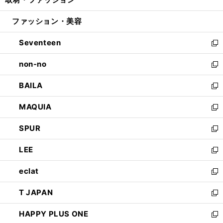
で
ド
ィ
い
開
ウ
ン
ウ
ファッション・美容
く
で
ド
ィ
開
ウ
ン
Seventeen
く
で
ド
新
開
ウ
し
non-no
く
で
い
新
開
ウ
し
BAILA
く
ィ
い
新
ン
ウ
し
MAQUIA
ド
ィ
い
新
ウ
ン
ウ
し
SPUR
で
ド
ィ
い
新
開
ウ
ン
ウ
し
LEE
く
で
ド
ィ
い
新
開
ウ
ン
ウ
し
eclat
く
で
ド
ィ
い
新
開
ウ
ン
ウ
し
T JAPAN
く
で
ド
ィ
い
新
開
ウ
ン
ウ
し
HAPPY PLUS ONE
く
で
ド
ィ
い
新