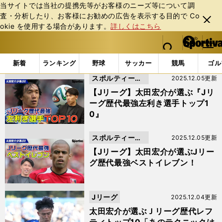
当サイトでは当社の提携先等がお客様のニーズ等について調
査・分析したり、お客様にお勧めの広告を表⽰する⽬的で Co
閉じ
okie を使⽤する場合があります。
詳しくはこちら
る
マイペ
web Sportiva (webスポルティーバ)
検索
メニュ
we
ー
「名古屋グランパス」の検索結果 (2ページ目)
b
ジ
新着
ランキング
野球
サッカー
競馬
ゴル
ス
スポルティーバ
2025.12.05更新
ポ
ル
動画
【Jリーグ】太田宏介が選ぶ『Jリ
テ
ーグ歴代最強左利き選手トップ1
ィ
0』
ー
バ
スポルティーバ
2025.12.05更新
動画
【Jリーグ】太田宏介が選ぶJリー
グ歴代最強ベストイレブン！
Jリーグ
2025.12.04更新
太田宏介が選ぶＪリーグ歴代レフ