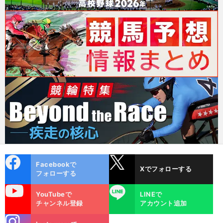
cebo
X
Facebookで
Xでフォローする
ok
フォローする
uTube
LINE
YouTubeで
LINEで
チャンネル登録
アカウント追加
stagra