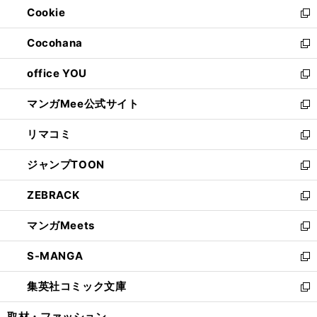
Cookie
く
で
ド
ィ
新
開
ウ
ン
し
Cocohana
く
で
ド
い
新
開
ウ
ウ
し
office YOU
く
で
ィ
い
新
開
ン
ウ
し
マンガMee公式サイト
く
ド
ィ
い
新
ウ
ン
ウ
し
リマコミ
で
ド
ィ
い
新
開
ウ
ン
ウ
し
ジャンプTOON
く
で
ド
ィ
い
新
開
ウ
ン
ウ
し
ZEBRACK
く
で
ド
ィ
い
新
開
ウ
ン
ウ
し
マンガMeets
く
で
ド
ィ
い
新
開
ウ
ン
ウ
し
S-MANGA
く
で
ド
ィ
い
新
開
ウ
ン
ウ
し
集英社コミック文庫
く
で
ド
ィ
い
新
開
ウ
ン
ウ
し
取材・ファッション
く