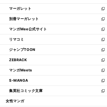
開
ウ
ン
し
マーガレット
く
で
ド
い
新
開
ウ
ウ
し
別冊マーガレット
く
で
ィ
い
新
開
ン
ウ
し
マンガMee公式サイト
く
ド
ィ
い
新
ウ
ン
ウ
し
リマコミ
で
ド
ィ
い
新
開
ウ
ン
ウ
し
ジャンプTOON
く
で
ド
ィ
い
新
開
ウ
ン
ウ
し
ZEBRACK
く
で
ド
ィ
い
新
開
ウ
ン
ウ
し
マンガMeets
く
で
ド
ィ
い
新
開
ウ
ン
ウ
し
S-MANGA
く
で
ド
ィ
い
新
開
ウ
ン
ウ
し
集英社コミック文庫
く
で
ド
ィ
い
新
開
ウ
ン
ウ
し
女性マンガ
く
で
ド
ィ
い
開
ウ
ン
ウ