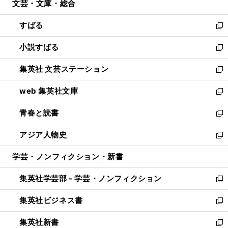
文芸・文庫・総合
く
で
ド
ィ
開
ウ
ン
すばる
く
で
ド
新
開
ウ
し
小説すばる
く
で
い
新
開
ウ
し
集英社 文芸ステーション
く
ィ
い
新
ン
ウ
し
web 集英社文庫
ド
ィ
い
新
ウ
ン
ウ
し
青春と読書
で
ド
ィ
い
新
開
ウ
ン
ウ
し
アジア人物史
く
で
ド
ィ
い
新
開
ウ
ン
ウ
し
学芸・ノンフィクション・新書
く
で
ド
ィ
い
開
ウ
ン
ウ
集英社学芸部 - 学芸・ノンフィクション
く
で
ド
ィ
新
開
ウ
ン
し
集英社ビジネス書
く
で
ド
い
新
開
ウ
ウ
し
集英社新書
く
で
ィ
い
新