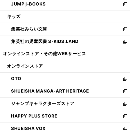
JUMP j-BOOKS
で
ド
ィ
い
新
開
ウ
ン
ウ
し
キッズ
く
で
ド
ィ
い
開
ウ
ン
ウ
集英社みらい文庫
く
で
ド
ィ
新
開
ウ
ン
し
集英社の児童図書 S-KIDS.LAND
く
で
ド
い
新
開
ウ
ウ
し
オンラインストア・
その他WEBサービス
く
で
ィ
い
開
ン
ウ
オンラインストア
く
ド
ィ
ウ
ン
OTO
で
ド
新
開
ウ
し
SHUEISHA MANGA-ART HERITAGE
く
で
い
新
開
ウ
し
ジャンプキャラクターズストア
く
ィ
い
新
ン
ウ
し
HAPPY PLUS STORE
ド
ィ
い
新
ウ
ン
ウ
し
SHUEISHA VOX
で
ド
ィ
い
新