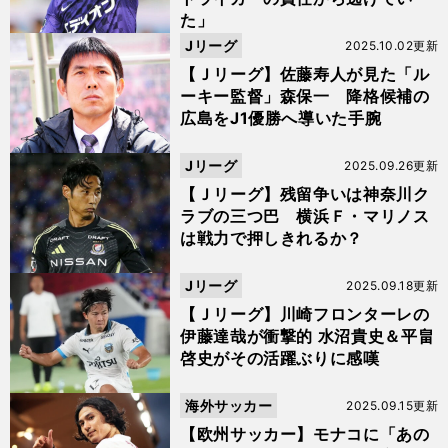
た」
Jリーグ
2025.10.02更新
【Ｊリーグ】佐藤寿人が見た「ル
ーキー監督」森保一 降格候補の
広島をJ1優勝へ導いた手腕
Jリーグ
2025.09.26更新
【Ｊリーグ】残留争いは神奈川ク
ラブの三つ巴 横浜Ｆ・マリノス
は戦力で押しきれるか？
Jリーグ
2025.09.18更新
【Ｊリーグ】川崎フロンターレの
伊藤達哉が衝撃的 水沼貴史＆平畠
啓史がその活躍ぶりに感嘆
海外サッカー
2025.09.15更新
【欧州サッカー】モナコに「あの