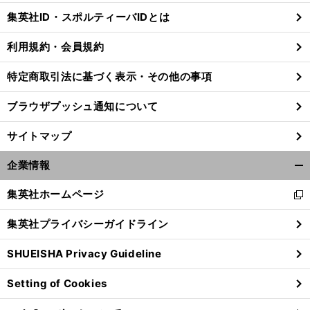
じ
集英社ID・スポルティーバIDとは
る
利用規約・会員規約
特定商取引法に基づく表示・その他の事項
ブラウザプッシュ通知について
サイトマップ
企業情報
開
く/
集英社ホームページ
新
閉
し
じ
集英社プライバシーガイドライン
い
る
ウ
SHUEISHA Privacy Guideline
ィ
ン
Setting of Cookies
ド
ウ