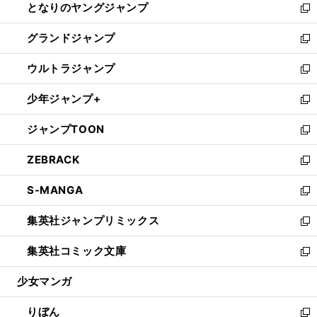
となりのヤングジャンプ
く
ド
ィ
い
新
ウ
ン
ウ
し
グランドジャンプ
で
ド
ィ
い
新
開
ウ
ン
ウ
し
ウルトラジャンプ
く
で
ド
ィ
い
新
開
ウ
ン
ウ
し
少年ジャンプ+
く
で
ド
ィ
い
新
開
ウ
ン
ウ
し
ジャンプTOON
く
で
ド
ィ
い
新
開
ウ
ン
ウ
し
ZEBRACK
く
で
ド
ィ
い
新
開
ウ
ン
ウ
し
S-MANGA
く
で
ド
ィ
い
新
開
ウ
ン
ウ
し
集英社ジャンプリミックス
く
で
ド
ィ
い
新
開
ウ
ン
ウ
し
集英社コミック文庫
く
で
ド
ィ
い
新
開
ウ
ン
ウ
し
少女マンガ
く
で
ド
ィ
い
開
ウ
ン
ウ
りぼん
く
で
ド
ィ
新