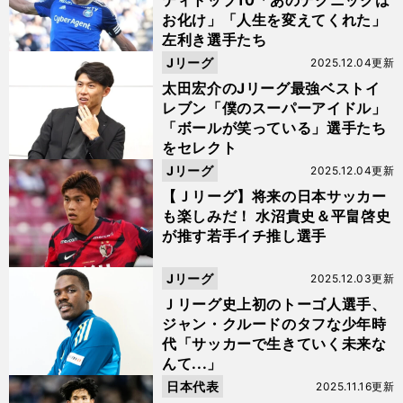
ティトップ10「あのテクニックは
お化け」「人生を変えてくれた」
左利き選手たち
Jリーグ
2025.12.04更新
太田宏介のJリーグ最強ベストイ
レブン「僕のスーパーアイドル」
「ボールが笑っている」選手たち
をセレクト
Jリーグ
2025.12.04更新
【Ｊリーグ】将来の日本サッカー
も楽しみだ！ 水沼貴史＆平畠啓史
が推す若手イチ推し選手
Jリーグ
2025.12.03更新
Ｊリーグ史上初のトーゴ人選手、
ジャン・クルードのタフな少年時
代「サッカーで生きていく未来な
んて...」
日本代表
2025.11.16更新