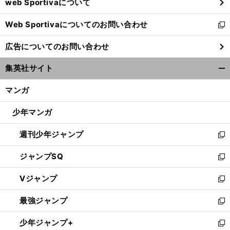
web Sportivaについて
で
開
Web Sportivaについてのお問い合わせ
く
新
し
広告についてのお問い合わせ
い
ウ
集英社サイト
ィ
開
ン
く/
マンガ
ド
閉
ウ
じ
少年マンガ
で
る
開
週刊少年ジャンプ
く
新
し
ジャンプSQ
い
新
ウ
し
Vジャンプ
ィ
い
新
ン
ウ
し
最強ジャンプ
ド
ィ
い
新
ウ
ン
ウ
し
少年ジャンプ+
で
ド
ィ
い
新