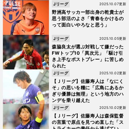
Jリーグ
2025.10.07更新
野洲高サッカー部出身の乾貴士が
思う部活のよさ「青春をかけるの
って面白いやろなと思う」
Jリーグ
2025.10.05更新
森脇良太が選ぶ対戦して嫌だった
FWトップ10「異次元」「駆け引
き上手なポストプレー」に苦しめ
られた
Jリーグ
2025.10.02更新
【Ｊリーグ】佐藤寿人は「なにく
そ」の思いを糧に「広島にあるか
ぎり優勝は無理」という地方のハ
ンデを乗り越えた
Jリーグ
2025.10.02更新
【Ｊリーグ】佐藤寿人は森保監督
の言葉で原点を見つめ直した「ス
トライカーの責任から逃げてい