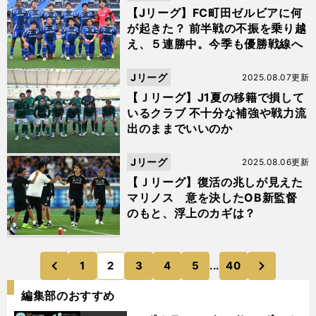
【Jリーグ】FC町田ゼルビアに何
が起きた？ 前半戦の不振を乗り越
え、５連勝中。今季も優勝戦線へ
Jリーグ
2025.08.07更新
【Ｊリーグ】J1夏の移籍で損して
いるクラブ 不十分な補強や戦力流
出のままでいいのか
Jリーグ
2025.08.06更新
【Ｊリーグ】復活の兆しが見えた
マリノス 意を決したOB新監督
のもと、浮上のカギは？
次
1
2
3
4
5
...
40
のページへ
のページへ
前
編集部のおすすめ