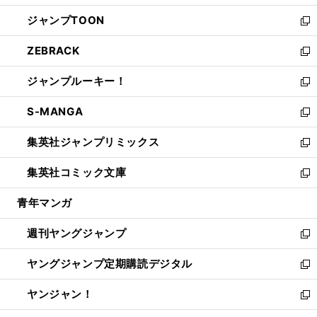
開
ウ
ン
ウ
し
ジャンプTOON
く
で
ド
ィ
い
新
開
ウ
ン
ウ
し
ZEBRACK
く
で
ド
ィ
い
新
開
ウ
ン
ウ
し
ジャンプルーキー！
く
で
ド
ィ
い
新
開
ウ
ン
ウ
し
S-MANGA
く
で
ド
ィ
い
新
開
ウ
ン
ウ
し
集英社ジャンプリミックス
く
で
ド
ィ
い
新
開
ウ
ン
ウ
し
集英社コミック文庫
く
で
ド
ィ
い
新
開
ウ
ン
ウ
し
青年マンガ
く
で
ド
ィ
い
開
ウ
ン
ウ
週刊ヤングジャンプ
く
で
ド
ィ
新
開
ウ
ン
し
ヤングジャンプ定期購読デジタル
く
で
ド
い
新
開
ウ
ウ
し
ヤンジャン！
く
で
ィ
い
新
開
ン
ウ
し