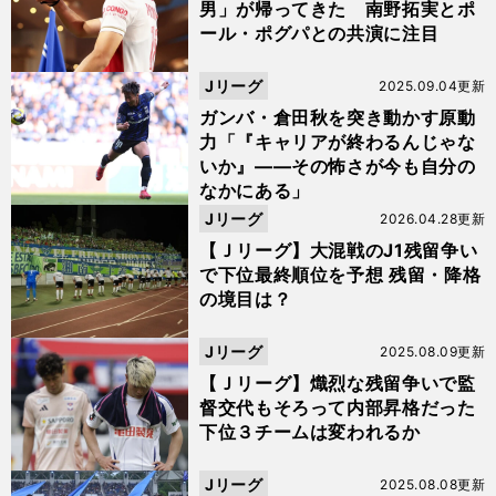
男」が帰ってきた 南野拓実とポ
ール・ポグパとの共演に注目
Jリーグ
2025.09.04更新
ガンバ・倉田秋を突き動かす原動
力「『キャリアが終わるんじゃな
いか』――その怖さが今も自分の
なかにある」
Jリーグ
2026.04.28更新
【Ｊリーグ】大混戦のJ1残留争い
で下位最終順位を予想 残留・降格
の境目は？
Jリーグ
2025.08.09更新
【Ｊリーグ】熾烈な残留争いで監
督交代もそろって内部昇格だった
下位３チームは変われるか
Jリーグ
2025.08.08更新