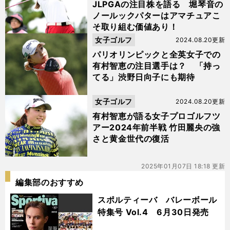
JLPGAの注目株を語る 堀琴音の
ノールックパターはアマチュアこ
そ取り組む価値あり！
女子ゴルフ
2024.08.20更新
パリオリンピックと全英女子での
有村智恵の注目選手は？ 「持っ
てる」渋野日向子にも期待
女子ゴルフ
2024.08.20更新
有村智恵が語る女子プロゴルフツ
アー2024年前半戦 竹田麗央の強
さと黄金世代の復活
2025年01月07日 18:18 更新
編集部のおすすめ
スポルティーバ バレーボール
特集号 Vol.4 6月30日発売