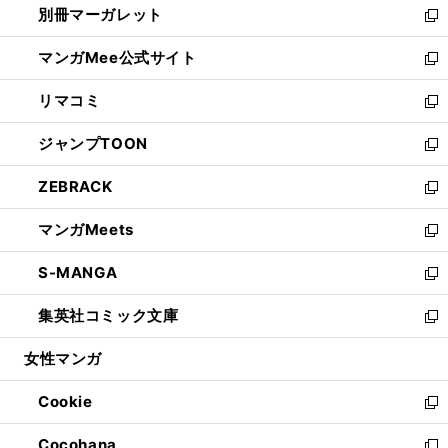
別冊マーガレット
く
で
ィ
い
新
開
ン
ウ
し
マンガMee公式サイト
く
ド
ィ
い
新
ウ
ン
ウ
し
リマコミ
で
ド
ィ
い
新
開
ウ
ン
ウ
し
ジャンプTOON
く
で
ド
ィ
い
新
開
ウ
ン
ウ
し
ZEBRACK
く
で
ド
ィ
い
新
開
ウ
ン
ウ
し
マンガMeets
く
で
ド
ィ
い
新
開
ウ
ン
ウ
し
S-MANGA
く
で
ド
ィ
い
新
開
ウ
ン
ウ
し
集英社コミック文庫
く
で
ド
ィ
い
新
開
ウ
ン
ウ
し
女性マンガ
く
で
ド
ィ
い
開
ウ
ン
ウ
Cookie
く
で
ド
ィ
新
開
ウ
ン
し
Cocohana
く
で
ド