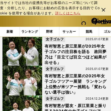
当サイトでは当社の提携先等がお客様のニーズ等について調
査・分析したり、お客様にお勧めの広告を表⽰する⽬的で Co
閉じ
okie を使⽤する場合があります。
詳しくはこちら
る
マイペ
web Sportiva (webスポルティーバ)
検索
メニュ
we
ー
「#CHIETALK」の最新ニュース・ 情報
b
ジ
新着
ランキング
野球
サッカー
競馬
ゴル
ス
女子ゴルフ
2025.01.07更新
ポ
ル
有村智恵と原江里菜が2025年女
テ
子ゴルフの注目株を語る 政田夢
ィ
乃は「目立てば目立つほど結果が
ー
出せる」
バ
女子ゴルフ
2025.01.07更新
有村智恵と原江里菜の2025年女
子ゴルフツアー展望 ランキング
上位勢が米ツアー挑戦も「変わら
ない選手は強い」
女子ゴルフ
2024.12.24更新
有村智恵が盟友・原江里菜と振り