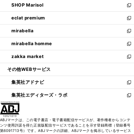
SHOP Marisol
く
で
ド
ィ
い
新
開
ウ
ン
ウ
し
eclat premium
く
で
ド
ィ
い
新
開
ウ
ン
ウ
し
mirabella
く
で
ド
ィ
い
新
開
ウ
ン
ウ
し
mirabella homme
く
で
ド
ィ
い
新
開
ウ
ン
ウ
し
zakka market
く
で
ド
ィ
い
新
開
ウ
ン
ウ
し
その他WEBサービス
く
で
ド
ィ
い
開
ウ
ン
ウ
集英社アドナビ
く
で
ド
ィ
新
開
ウ
ン
し
集英社エディターズ・ラボ
く
で
ド
い
新
開
ウ
ウ
し
く
で
ィ
い
開
ン
ウ
ABJマークは、この電子書店・電子書籍配信サービスが、著作権者からコンテ
く
ド
ィ
ンツ使用許諾を得た正規版配信サービスであることを示す登録商標（登録番号
ウ
ン
第6091713号）です。ABJマークの詳細、ABJマークを掲示しているサービス
で