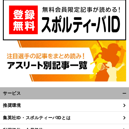
サービス
開
く/
推奨環境
閉
じ
集英社ID・スポルティーバIDとは
る