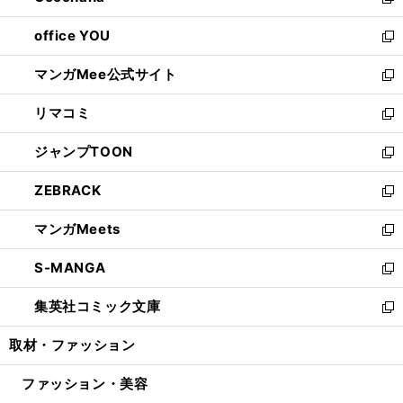
い
新
開
ウ
ウ
し
office YOU
く
で
ィ
い
新
開
ン
ウ
し
マンガMee公式サイト
く
ド
ィ
い
新
ウ
ン
ウ
し
リマコミ
で
ド
ィ
い
新
開
ウ
ン
ウ
し
ジャンプTOON
く
で
ド
ィ
い
新
開
ウ
ン
ウ
し
ZEBRACK
く
で
ド
ィ
い
新
開
ウ
ン
ウ
し
マンガMeets
く
で
ド
ィ
い
新
開
ウ
ン
ウ
し
S-MANGA
く
で
ド
ィ
い
新
開
ウ
ン
ウ
し
集英社コミック文庫
く
で
ド
ィ
い
新
開
ウ
ン
ウ
し
取材・ファッション
く
で
ド
ィ
い
開
ウ
ン
ウ
ファッション・美容
く
で
ド
ィ