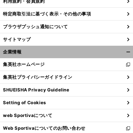
利用規約・会員規約
特定商取引法に基づく表示・その他の事項
ブラウザプッシュ通知について
サイトマップ
企業情報
開
く/
集英社ホームページ
新
閉
し
じ
集英社プライバシーガイドライン
い
る
ウ
SHUEISHA Privacy Guideline
ィ
ン
Setting of Cookies
ド
ウ
web Sportivaについて
で
開
Web Sportivaについてのお問い合わせ
く
新