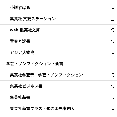
開
ウ
し
小説すばる
く
で
い
新
開
ウ
し
集英社 文芸ステーション
く
ィ
い
新
ン
ウ
し
web 集英社文庫
ド
ィ
い
新
ウ
ン
ウ
し
青春と読書
で
ド
ィ
い
新
開
ウ
ン
ウ
し
アジア人物史
く
で
ド
ィ
い
新
開
ウ
ン
ウ
し
学芸・ノンフィクション・新書
く
で
ド
ィ
い
開
ウ
ン
ウ
集英社学芸部 - 学芸・ノンフィクション
く
で
ド
ィ
新
開
ウ
ン
し
集英社ビジネス書
く
で
ド
い
新
開
ウ
ウ
し
集英社新書
く
で
ィ
い
新
開
ン
ウ
し
集英社新書プラス - 知の水先案内人
く
ド
ィ
い
新
ウ
ン
ウ
し