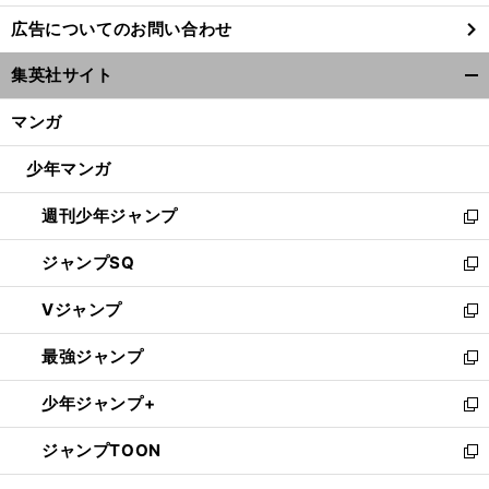
し
広告についてのお問い合わせ
い
ウ
集英社サイト
ィ
開
ン
く/
マンガ
ド
閉
ウ
じ
少年マンガ
で
る
開
週刊少年ジャンプ
く
新
し
ジャンプSQ
い
新
ウ
し
Vジャンプ
ィ
い
新
ン
ウ
し
最強ジャンプ
ド
ィ
い
新
ウ
ン
ウ
し
少年ジャンプ+
で
ド
ィ
い
新
開
ウ
ン
ウ
し
ジャンプTOON
く
で
ド
ィ
い
新
開
ウ
ン
ウ
し