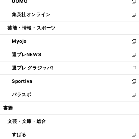
UOMO
く
で
ド
ィ
い
新
開
ウ
ン
ウ
し
集英社オンライン
く
で
ド
ィ
い
新
開
ウ
ン
ウ
し
芸能・情報・スポーツ
く
で
ド
ィ
い
開
ウ
ン
ウ
Myojo
く
で
ド
ィ
新
開
ウ
ン
し
週プレNEWS
く
で
ド
い
新
開
ウ
ウ
し
週プレ グラジャパ!
く
で
ィ
い
新
開
ン
ウ
し
Sportiva
く
ド
ィ
い
新
ウ
ン
ウ
し
パラスポ
で
ド
ィ
い
新
開
ウ
ン
ウ
し
書籍
く
で
ド
ィ
い
開
ウ
ン
ウ
文芸・文庫・総合
く
で
ド
ィ
開
ウ
ン
すばる
く
で
ド
新