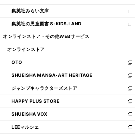
開
ウ
ン
ウ
集英社みらい文庫
く
で
ド
ィ
新
開
ウ
ン
し
集英社の児童図書 S-KIDS.LAND
く
で
ド
い
新
開
ウ
ウ
し
オンラインストア・
その他WEBサービス
く
で
ィ
い
開
ン
ウ
オンラインストア
く
ド
ィ
ウ
ン
OTO
で
ド
新
開
ウ
し
SHUEISHA MANGA-ART HERITAGE
く
で
い
新
開
ウ
し
ジャンプキャラクターズストア
く
ィ
い
新
ン
ウ
し
HAPPY PLUS STORE
ド
ィ
い
新
ウ
ン
ウ
し
SHUEISHA VOX
で
ド
ィ
い
新
開
ウ
ン
ウ
し
LEEマルシェ
く
で
ド
ィ
い
新
開
ウ
ン
ウ
し