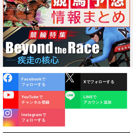
cebo
X
Facebookで
Xでフォローする
ok
フォローする
uTube
LINE
YouTubeで
LINEで
チャンネル登録
アカウント追加
stagra
Instagramで
m
フォローする