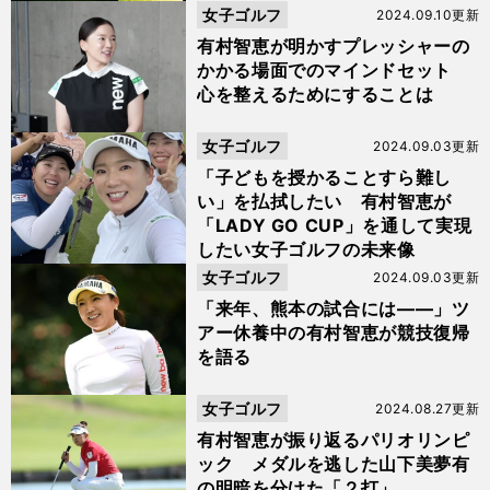
女子ゴルフ
2024.09.10更新
有村智恵が明かすプレッシャーの
かかる場面でのマインドセット
心を整えるためにすることは
女子ゴルフ
2024.09.03更新
「子どもを授かることすら難し
い」を払拭したい 有村智恵が
「LADY GO CUP」を通して実現
したい女子ゴルフの未来像
女子ゴルフ
2024.09.03更新
「来年、熊本の試合には――」ツ
アー休養中の有村智恵が競技復帰
を語る
女子ゴルフ
2024.08.27更新
有村智恵が振り返るパリオリンピ
ック メダルを逃した山下美夢有
の明暗を分けた「２打」