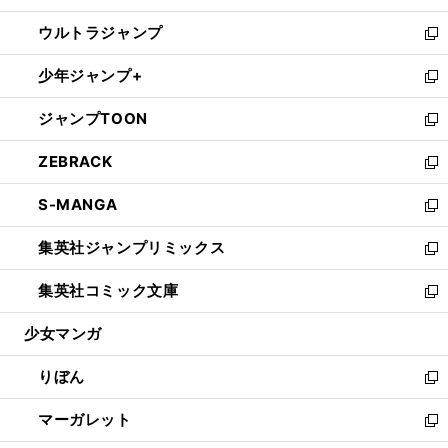
開
ウ
ン
ウ
し
ウルトラジャンプ
く
で
ド
ィ
い
新
開
ウ
ン
ウ
し
少年ジャンプ+
く
で
ド
ィ
い
新
開
ウ
ン
ウ
し
ジャンプTOON
く
で
ド
ィ
い
新
開
ウ
ン
ウ
し
ZEBRACK
く
で
ド
ィ
い
新
開
ウ
ン
ウ
し
S-MANGA
く
で
ド
ィ
い
新
開
ウ
ン
ウ
し
集英社ジャンプリミックス
く
で
ド
ィ
い
新
開
ウ
ン
ウ
し
集英社コミック文庫
く
で
ド
ィ
い
新
開
ウ
ン
ウ
し
少女マンガ
く
で
ド
ィ
い
開
ウ
ン
ウ
りぼん
く
で
ド
ィ
新
開
ウ
ン
し
マーガレット
く
で
ド
い
新
開
ウ
ウ
し