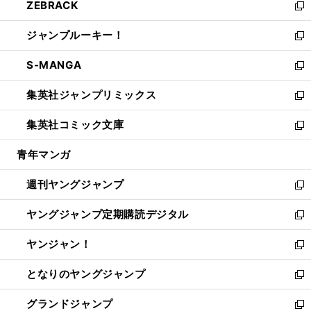
ZEBRACK
く
で
ド
ィ
い
新
開
ウ
ン
ウ
し
ジャンプルーキー！
く
で
ド
ィ
い
新
開
ウ
ン
ウ
し
S-MANGA
く
で
ド
ィ
い
新
開
ウ
ン
ウ
し
集英社ジャンプリミックス
く
で
ド
ィ
い
新
開
ウ
ン
ウ
し
集英社コミック文庫
く
で
ド
ィ
い
新
開
ウ
ン
ウ
し
青年マンガ
く
で
ド
ィ
い
開
ウ
ン
ウ
週刊ヤングジャンプ
く
で
ド
ィ
新
開
ウ
ン
し
ヤングジャンプ定期購読デジタル
く
で
ド
い
新
開
ウ
ウ
し
ヤンジャン！
く
で
ィ
い
新
開
ン
ウ
し
となりのヤングジャンプ
く
ド
ィ
い
新
ウ
ン
ウ
し
グランドジャンプ
で
ド
ィ
い
新