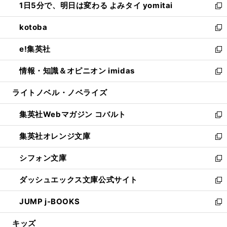
1日5分で、明日は変わる よみタイ yomitai
で
ド
ィ
い
新
開
ウ
ン
ウ
し
kotoba
く
で
ド
ィ
い
新
開
ウ
ン
ウ
し
e!集英社
く
で
ド
ィ
い
新
開
ウ
ン
ウ
し
情報・知識＆オピニオン imidas
く
で
ド
ィ
い
新
開
ウ
ン
ウ
し
ライトノベル・ノベライズ
く
で
ド
ィ
い
開
ウ
ン
ウ
集英社Webマガジン コバルト
く
で
ド
ィ
新
開
ウ
ン
し
集英社オレンジ文庫
く
で
ド
い
新
開
ウ
ウ
し
シフォン文庫
く
で
ィ
い
新
開
ン
ウ
し
ダッシュエックス文庫公式サイト
く
ド
ィ
い
新
ウ
ン
ウ
し
JUMP j-BOOKS
で
ド
ィ
い
新
開
ウ
ン
ウ
し
キッズ
く
で
ド
ィ
い