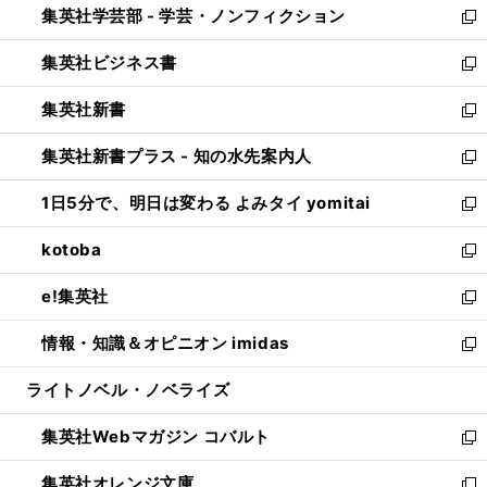
集英社学芸部 - 学芸・ノンフィクション
く
で
ド
ィ
新
開
ウ
ン
し
集英社ビジネス書
く
で
ド
い
新
開
ウ
ウ
し
集英社新書
く
で
ィ
い
新
開
ン
ウ
し
集英社新書プラス - 知の水先案内人
く
ド
ィ
い
新
ウ
ン
ウ
し
1日5分で、明日は変わる よみタイ yomitai
で
ド
ィ
い
新
開
ウ
ン
ウ
し
kotoba
く
で
ド
ィ
い
新
開
ウ
ン
ウ
し
e!集英社
く
で
ド
ィ
い
新
開
ウ
ン
ウ
し
情報・知識＆オピニオン imidas
く
で
ド
ィ
い
新
開
ウ
ン
ウ
し
ライトノベル・ノベライズ
く
で
ド
ィ
い
開
ウ
ン
ウ
集英社Webマガジン コバルト
く
で
ド
ィ
新
開
ウ
ン
し
集英社オレンジ文庫
く
で
ド