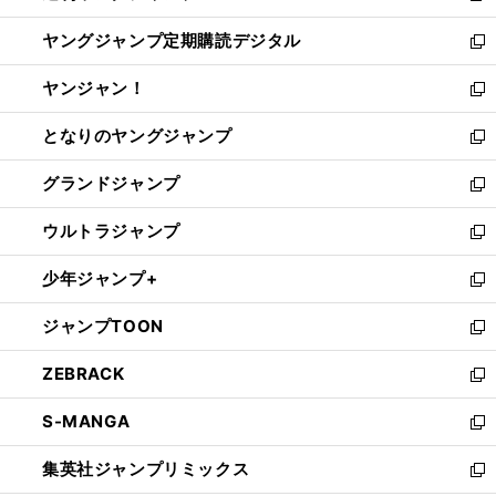
開
ウ
ン
し
ヤングジャンプ定期購読デジタル
く
で
ド
い
新
開
ウ
ウ
し
ヤンジャン！
く
で
ィ
い
新
開
ン
ウ
し
となりのヤングジャンプ
く
ド
ィ
い
新
ウ
ン
ウ
し
グランドジャンプ
で
ド
ィ
い
新
開
ウ
ン
ウ
し
ウルトラジャンプ
く
で
ド
ィ
い
新
開
ウ
ン
ウ
し
少年ジャンプ+
く
で
ド
ィ
い
新
開
ウ
ン
ウ
し
ジャンプTOON
く
で
ド
ィ
い
新
開
ウ
ン
ウ
し
ZEBRACK
く
で
ド
ィ
い
新
開
ウ
ン
ウ
し
S-MANGA
く
で
ド
ィ
い
新
開
ウ
ン
ウ
し
集英社ジャンプリミックス
く
で
ド
ィ
い
新
開
ウ
ン