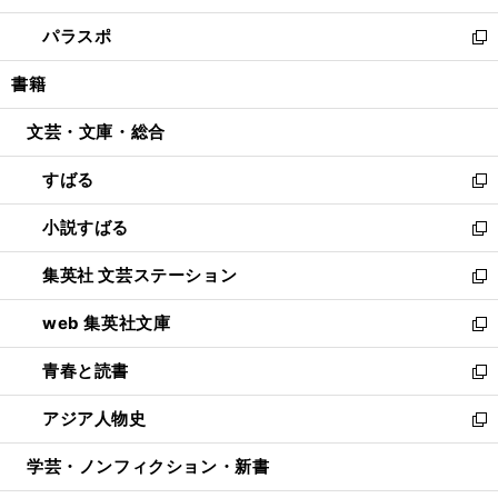
ウ
ン
ウ
し
パラスポ
で
ド
ィ
い
新
開
ウ
ン
ウ
し
書籍
く
で
ド
ィ
い
開
ウ
ン
ウ
文芸・文庫・総合
く
で
ド
ィ
開
ウ
ン
すばる
く
で
ド
新
開
ウ
し
小説すばる
く
で
い
新
開
ウ
し
集英社 文芸ステーション
く
ィ
い
新
ン
ウ
し
web 集英社文庫
ド
ィ
い
新
ウ
ン
ウ
し
青春と読書
で
ド
ィ
い
新
開
ウ
ン
ウ
し
アジア人物史
く
で
ド
ィ
い
新
開
ウ
ン
ウ
し
学芸・ノンフィクション・新書
く
で
ド
ィ
い
開
ウ
ン
ウ