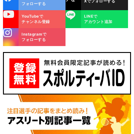
Xでフォローする
ok
フォローする
uTube
LINE
YouTubeで
LINEで
チャンネル登録
アカウント追加
stagra
Instagramで
m
フォローする