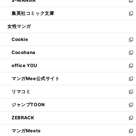
S-MANGA
く
で
ド
ィ
い
新
開
ウ
ン
ウ
し
集英社コミック文庫
く
で
ド
ィ
い
新
開
ウ
ン
ウ
し
女性マンガ
く
で
ド
ィ
い
開
ウ
ン
ウ
Cookie
く
で
ド
ィ
新
開
ウ
ン
し
Cocohana
く
で
ド
い
新
開
ウ
ウ
し
office YOU
く
で
ィ
い
新
開
ン
ウ
し
マンガMee公式サイト
く
ド
ィ
い
新
ウ
ン
ウ
し
リマコミ
で
ド
ィ
い
新
開
ウ
ン
ウ
し
ジャンプTOON
く
で
ド
ィ
い
新
開
ウ
ン
ウ
し
ZEBRACK
く
で
ド
ィ
い
新
開
ウ
ン
ウ
し
マンガMeets
く
で
ド
ィ
い
新