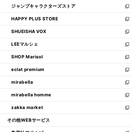
開
ウ
し
ジャンプキャラクターズストア
く
ィ
い
新
ン
ウ
し
HAPPY PLUS STORE
ド
ィ
い
新
ウ
ン
ウ
し
SHUEISHA VOX
で
ド
ィ
い
新
開
ウ
ン
ウ
し
LEEマルシェ
く
で
ド
ィ
い
新
開
ウ
ン
ウ
し
SHOP Marisol
く
で
ド
ィ
い
新
開
ウ
ン
ウ
し
eclat premium
く
で
ド
ィ
い
新
開
ウ
ン
ウ
し
mirabella
く
で
ド
ィ
い
新
開
ウ
ン
ウ
し
mirabella homme
く
で
ド
ィ
い
新
開
ウ
ン
ウ
し
zakka market
く
で
ド
ィ
い
新
開
ウ
ン
ウ
し
その他WEBサービス
く
で
ド
ィ
い
開
ウ
ン
ウ