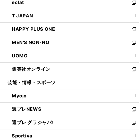
eclat
く
で
ド
ィ
い
新
開
ウ
ン
ウ
し
T JAPAN
く
で
ド
ィ
い
新
開
ウ
ン
ウ
し
HAPPY PLUS ONE
く
で
ド
ィ
い
新
開
ウ
ン
ウ
し
MEN'S NON-NO
く
で
ド
ィ
い
新
開
ウ
ン
ウ
し
UOMO
く
で
ド
ィ
い
新
開
ウ
ン
ウ
し
集英社オンライン
く
で
ド
ィ
い
新
開
ウ
ン
ウ
し
芸能・情報・スポーツ
く
で
ド
ィ
い
開
ウ
ン
ウ
Myojo
く
で
ド
ィ
新
開
ウ
ン
し
週プレNEWS
く
で
ド
い
新
開
ウ
ウ
し
週プレ グラジャパ!
く
で
ィ
い
新
開
ン
ウ
し
Sportiva
く
ド
ィ
い
新