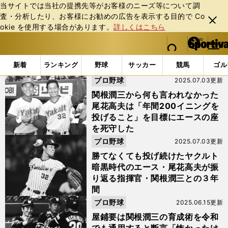
当サイトでは当社の提携先等がお客様のニーズ等について調
査・分析したり、お客様にお勧めの広告を表⽰する⽬的で Co
閉じ
okie を使⽤する場合があります。
詳しくはこちら
る
マイペ
web Sportiva (webスポルティーバ)
検索
メニュ
we
ー
「関根潤三伝」の検索結果
b
ジ
新着
ランキング
野球
サッカー
競馬
ゴル
ス
プロ野球
2025.07.03更新
ポ
ル
関根潤三から何も言われなかった
テ
尾花高夫は「年間200イニングを
ィ
投げること」を目標にエースの座
ー
を死守した
バ
プロ野球
2025.07.03更新
勝てなくても投げ続けたヤクルト
暗黒時代のエース・尾花高夫が振
り返る指揮官・関根潤三との３年
間
プロ野球
2025.06.15更新
屋鋪要は関根潤三の育成術を令和