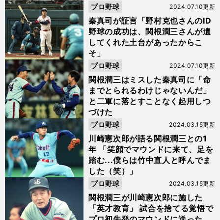
プロ野球
2024.07.10更新
秦真司が証言「野村克也さんのID
野球の成功は、関根潤三さんが遺
してくれた土台があったからこ
そ」
プロ野球
2024.07.10更新
関根潤三はミスした秦真司に「命
までとられるわけじゃないんだ」
と二軍に落とすことなく起用しつ
づけた
プロ野球
2024.03.15更新
川崎憲次郎が語る関根潤三との1
年 「笑顔でマウンドに来て、足を
踏む...僕らは竹中直人と呼んでま
した（笑）」
プロ野球
2024.03.15更新
関根潤三が川崎憲次郎に施した
「英才教育」 試合を捨てる覚悟で
プロ初先発のマウンドに送った