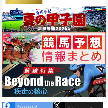
cebo
X
Facebookで