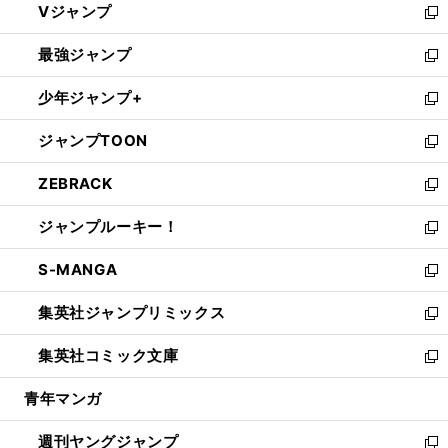
Vジャンプ
ィ
い
新
ン
ウ
し
最強ジャンプ
ド
ィ
い
新
ウ
ン
ウ
し
少年ジャンプ+
で
ド
ィ
い
新
開
ウ
ン
ウ
し
ジャンプTOON
く
で
ド
ィ
い
新
開
ウ
ン
ウ
し
ZEBRACK
く
で
ド
ィ
い
新
開
ウ
ン
ウ
し
ジャンプルーキー！
く
で
ド
ィ
い
新
開
ウ
ン
ウ
し
S-MANGA
く
で
ド
ィ
い
新
開
ウ
ン
ウ
し
集英社ジャンプリミックス
く
で
ド
ィ
い
新
開
ウ
ン
ウ
し
集英社コミック文庫
く
で
ド
ィ
い
新
開
ウ
ン
ウ
し
青年マンガ
く
で
ド
ィ
い
開
ウ
ン
ウ
週刊ヤングジャンプ
く
で
ド
ィ
新