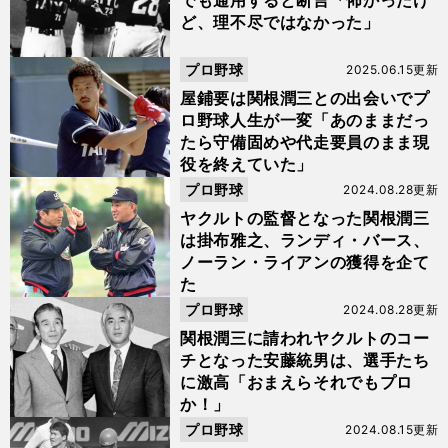
でも通用すると断言「怖かったけ
ど、理不尽ではなかった」
プロ野球
2025.06.15更新
屋鋪要は関根潤三との出会いでプ
ロ野球人生が一変「あのままだっ
たら守備固めや代走要員のまま現
役を終えていた」
プロ野球
2024.08.28更新
ヤクルトの監督となった関根潤三
は掛布雅之、ランディ・バース、
ノーラン・ライアンの獲得を企て
た
プロ野球
2024.08.28更新
関根潤三に請われヤクルトのコー
チとなった安藤統男は、選手たち
に激高「おまえらそれでもプロ
か！」
プロ野球
2024.08.15更新