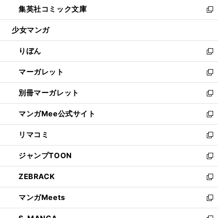
ウ
し
集英社コミック文庫
く
で
ド
ィ
い
新
開
ウ
ン
ウ
し
少女マンガ
く
で
ド
ィ
い
開
ウ
ン
ウ
りぼん
く
で
ド
ィ
新
開
ウ
ン
し
マーガレット
く
で
ド
い
新
開
ウ
ウ
し
別冊マーガレット
く
で
ィ
い
新
開
ン
ウ
し
マンガMee公式サイト
く
ド
ィ
い
新
ウ
ン
ウ
し
リマコミ
で
ド
ィ
い
新
開
ウ
ン
ウ
し
ジャンプTOON
く
で
ド
ィ
い
新
開
ウ
ン
ウ
し
ZEBRACK
く
で
ド
ィ
い
新
開
ウ
ン
ウ
し
マンガMeets
く
で
ド
ィ
い
新
開
ウ
ン
ウ
し