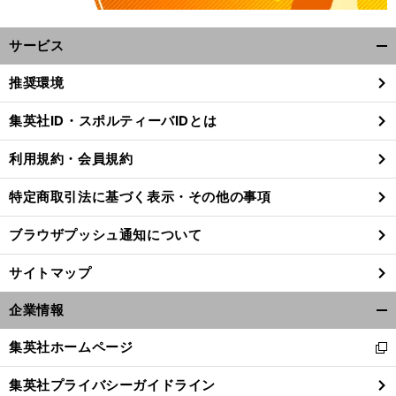
サービス
開
く/
推奨環境
閉
じ
集英社ID・スポルティーバIDとは
る
利用規約・会員規約
特定商取引法に基づく表示・その他の事項
ブラウザプッシュ通知について
サイトマップ
企業情報
開
く/
集英社ホームページ
新
閉
し
じ
集英社プライバシーガイドライン
い
る