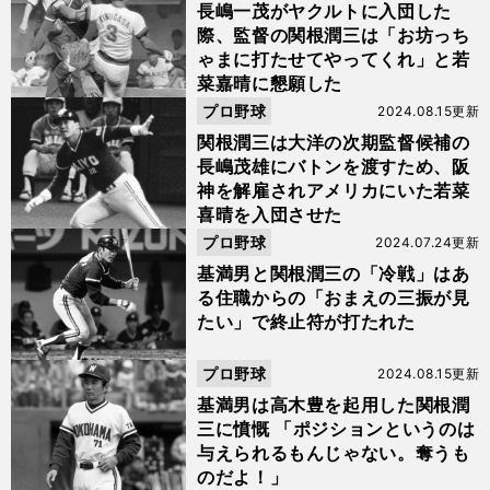
長嶋一茂がヤクルトに入団した
際、監督の関根潤三は「お坊っち
ゃまに打たせてやってくれ」と若
菜嘉晴に懇願した
プロ野球
2024.08.15更新
関根潤三は大洋の次期監督候補の
長嶋茂雄にバトンを渡すため、阪
神を解雇されアメリカにいた若菜
喜晴を入団させた
プロ野球
2024.07.24更新
基満男と関根潤三の「冷戦」はあ
る住職からの「おまえの三振が見
たい」で終止符が打たれた
プロ野球
2024.08.15更新
基満男は高木豊を起用した関根潤
三に憤慨 「ポジションというのは
与えられるもんじゃない。奪うも
のだよ！」