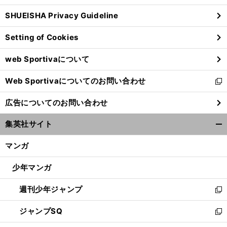
ウ
SHUEISHA Privacy Guideline
ィ
ン
Setting of Cookies
ド
ウ
web Sportivaについて
で
開
Web Sportivaについてのお問い合わせ
く
新
し
広告についてのお問い合わせ
い
ウ
集英社サイト
ィ
開
ン
く/
マンガ
ド
閉
ウ
じ
少年マンガ
で
る
開
週刊少年ジャンプ
く
新
し
ジャンプSQ
い
新
ウ
し