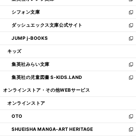
い
新
開
ウ
ウ
し
シフォン文庫
く
で
ィ
い
新
開
ン
ウ
し
ダッシュエックス文庫公式サイト
く
ド
ィ
い
新
ウ
ン
ウ
し
JUMP j-BOOKS
で
ド
ィ
い
新
開
ウ
ン
ウ
し
キッズ
く
で
ド
ィ
い
開
ウ
ン
ウ
集英社みらい文庫
く
で
ド
ィ
新
開
ウ
ン
し
集英社の児童図書 S-KIDS.LAND
く
で
ド
い
新
開
ウ
ウ
し
オンラインストア・
その他WEBサービス
く
で
ィ
い
開
ン
ウ
オンラインストア
く
ド
ィ
ウ
ン
OTO
で
ド
新
開
ウ
し
SHUEISHA MANGA-ART HERITAGE
く
で
い
新