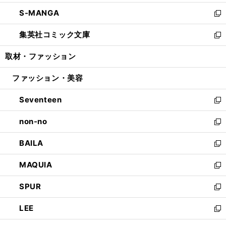
開
ウ
ン
ウ
し
S-MANGA
く
で
ド
ィ
い
新
開
ウ
ン
ウ
し
集英社コミック文庫
く
で
ド
ィ
い
新
開
ウ
ン
ウ
し
取材・ファッション
く
で
ド
ィ
い
開
ウ
ン
ウ
ファッション・美容
く
で
ド
ィ
開
ウ
ン
Seventeen
く
で
ド
新
開
ウ
し
non-no
く
で
い
新
開
ウ
し
BAILA
く
ィ
い
新
ン
ウ
し
MAQUIA
ド
ィ
い
新
ウ
ン
ウ
し
SPUR
で
ド
ィ
い
新
開
ウ
ン
ウ
し
LEE
く
で
ド
ィ
い
新
開
ウ
ン
ウ
し