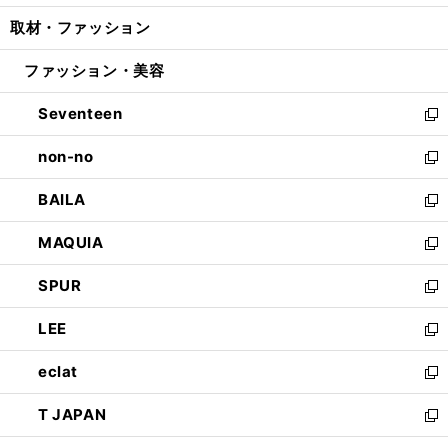
開
ウ
ン
ウ
し
取材・ファッション
く
で
ド
ィ
い
開
ウ
ン
ウ
ファッション・美容
く
で
ド
ィ
開
ウ
ン
Seventeen
く
で
ド
新
開
ウ
し
non-no
く
で
い
新
開
ウ
し
BAILA
く
ィ
い
新
ン
ウ
し
MAQUIA
ド
ィ
い
新
ウ
ン
ウ
し
SPUR
で
ド
ィ
い
新
開
ウ
ン
ウ
し
LEE
く
で
ド
ィ
い
新
開
ウ
ン
ウ
し
eclat
く
で
ド
ィ
い
新
開
ウ
ン
ウ
し
T JAPAN
く
で
ド
ィ
い
新
開
ウ
ン
ウ
し