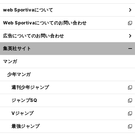
ウ
web Sportivaについて
で
開
Web Sportivaについてのお問い合わせ
く
新
し
広告についてのお問い合わせ
い
ウ
集英社サイト
ィ
開
ン
く/
マンガ
ド
閉
ウ
じ
少年マンガ
で
る
開
週刊少年ジャンプ
く
新
し
ジャンプSQ
い
新
ウ
し
Vジャンプ
ィ
い
新
ン
ウ
し
最強ジャンプ
ド
ィ
い
新
ウ
ン
ウ
し