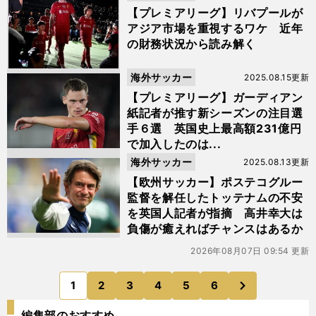
【プレミアリーグ】リバプールが
アジア市場を重視するワケ 近年
の財務状況から読み解く
海外サッカー
2025.08.15更新
【プレミアリーグ】ガーディアン
紙記者が推す新シーズンの注目選
手６選 英国史上最高額231億円
で加入したのは...
海外サッカー
2025.08.13更新
【欧州サッカー】ポステコグルー
監督を解任したトッテナムの不安
を英国人記者が指摘 高井幸大は
負傷が癒えればチャンスはあるか
2026年08月07日 09:54 更新
次
1
2
3
4
5
6
のページへ
編集部のおすすめ