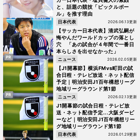
カー日本代表・塩貝健人の素顔
と、話題の競技「ピックルボー
ル」を推す理由
日本代表
2026.06.13更新
【サッカー日本代表】清武弘嗣が
悔やんだワールドカップの落とし
穴 「あの試合が４年間で一番日
本らしさを出せなかった」
PR
ニュース
2026.02.05更新
【J1開幕節】横浜FMvs町田の試
合日程・テレビ放送・ネット配信
予定｜明治安田J1百年構想リーグ
地域リーグラウンド第1節
PR
ニュース
2026.02.13更新
J1開幕節の試合日程・テレビ放
送・ネット配信予定...大阪ダービ
ーなど｜明治安田J1百年構想リー
グ地域リーグラウンド第1節
日本代表
2026.01.29更新