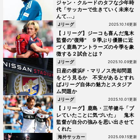
ジャン・クルードのタフな少年時
代「サッカーで生きていく未来な
んて...」
Jリーグ
2025.10.16更新
【Ｊリーグ】ジーコも喜んだ鬼木
監督の"復帰" ９季ぶり優勝に近
づく鹿島アントラーズの今季を象
徴する２試合とは？
Jリーグ
2025.10.09更新
日産の横浜F・マリノス売却問題
をどう見るか 不安があるとすれ
ばJリーグ自体の魅力とスタジア
ム問題か
Jリーグ
2025.10.01更新
【Ｊリーグ】鹿島・三竿健斗「ブ
レていたことに気づいた」 鬼木
監督が自分の強みを思い出させて
くれた
海外サッカー
2025.09.15更新