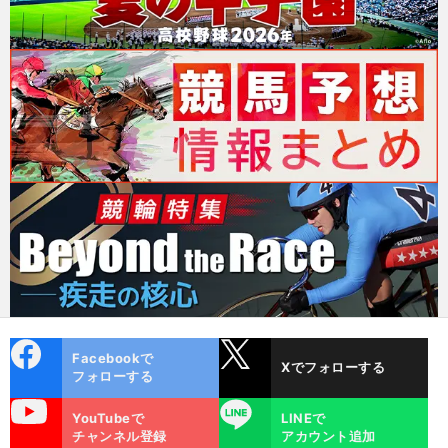
cebo
X
Facebookで
Xでフォローする
ok
フォローする
uTube
LINE
YouTubeで
LINEで
チャンネル登録
アカウント追加