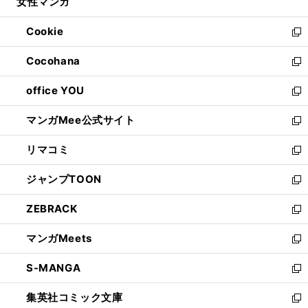
女性マンガ
く
で
ド
ィ
い
開
ウ
ン
ウ
Cookie
く
で
ド
ィ
新
開
ウ
ン
し
Cocohana
く
で
ド
い
新
開
ウ
ウ
し
office YOU
く
で
ィ
い
新
開
ン
ウ
し
マンガMee公式サイト
く
ド
ィ
い
新
ウ
ン
ウ
し
リマコミ
で
ド
ィ
い
新
開
ウ
ン
ウ
し
ジャンプTOON
く
で
ド
ィ
い
新
開
ウ
ン
ウ
し
ZEBRACK
く
で
ド
ィ
い
新
開
ウ
ン
ウ
し
マンガMeets
く
で
ド
ィ
い
新
開
ウ
ン
ウ
し
S-MANGA
く
で
ド
ィ
い
新
開
ウ
ン
ウ
し
集英社コミック文庫
く
で
ド
ィ
い
新