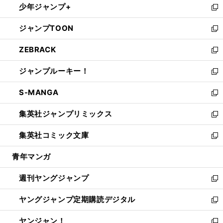
少年ジャンプ+
で
ド
ィ
い
新
開
ウ
ン
ウ
し
ジャンプTOON
く
で
ド
ィ
い
新
開
ウ
ン
ウ
し
ZEBRACK
く
で
ド
ィ
い
新
開
ウ
ン
ウ
し
ジャンプルーキー！
く
で
ド
ィ
い
新
開
ウ
ン
ウ
し
S-MANGA
く
で
ド
ィ
い
新
開
ウ
ン
ウ
し
集英社ジャンプリミックス
く
で
ド
ィ
い
新
開
ウ
ン
ウ
し
集英社コミック文庫
く
で
ド
ィ
い
新
開
ウ
ン
ウ
し
青年マンガ
く
で
ド
ィ
い
開
ウ
ン
ウ
週刊ヤングジャンプ
く
で
ド
ィ
新
開
ウ
ン
し
ヤングジャンプ定期購読デジタル
く
で
ド
い
新
開
ウ
ウ
し
ヤンジャン！
く
で
ィ
い