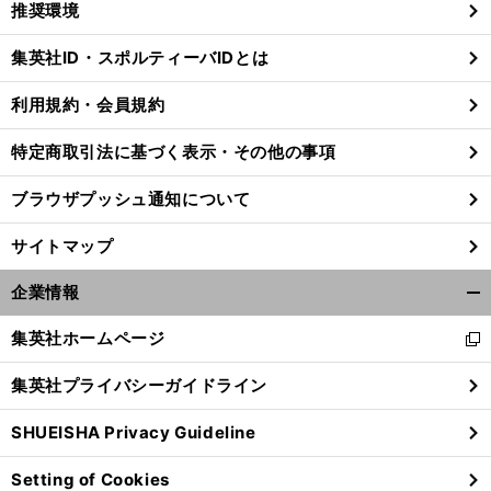
推奨環境
閉
じ
集英社ID・スポルティーバIDとは
る
利用規約・会員規約
特定商取引法に基づく表示・その他の事項
ブラウザプッシュ通知について
サイトマップ
企業情報
開
く/
集英社ホームページ
新
閉
し
じ
集英社プライバシーガイドライン
い
る
ウ
SHUEISHA Privacy Guideline
ィ
ン
Setting of Cookies
ド