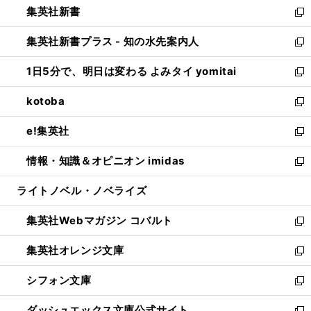
集英社新書
く
で
ィ
い
新
開
ン
ウ
し
集英社新書プラス - 知の水先案内人
く
ド
ィ
い
新
ウ
ン
ウ
し
1日5分で、明日は変わる よみタイ yomitai
で
ド
ィ
い
新
開
ウ
ン
ウ
し
kotoba
く
で
ド
ィ
い
新
開
ウ
ン
ウ
し
e!集英社
く
で
ド
ィ
い
新
開
ウ
ン
ウ
し
情報・知識＆オピニオン imidas
く
で
ド
ィ
い
新
開
ウ
ン
ウ
し
ライトノベル・ノベライズ
く
で
ド
ィ
い
開
ウ
ン
ウ
集英社Webマガジン コバルト
く
で
ド
ィ
新
開
ウ
ン
し
集英社オレンジ文庫
く
で
ド
い
新
開
ウ
ウ
し
シフォン文庫
く
で
ィ
い
新
開
ン
ウ
し
ダッシュエックス文庫公式サイト
く