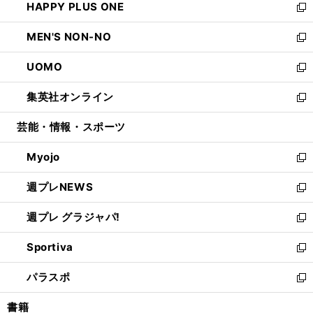
HAPPY PLUS ONE
く
で
ド
ィ
い
新
開
ウ
ン
ウ
し
MEN'S NON-NO
く
で
ド
ィ
い
新
開
ウ
ン
ウ
し
UOMO
く
で
ド
ィ
い
新
開
ウ
ン
ウ
し
集英社オンライン
く
で
ド
ィ
い
新
開
ウ
ン
ウ
し
芸能・情報・スポーツ
く
で
ド
ィ
い
開
ウ
ン
ウ
Myojo
く
で
ド
ィ
新
開
ウ
ン
し
週プレNEWS
く
で
ド
い
新
開
ウ
ウ
し
週プレ グラジャパ!
く
で
ィ
い
新
開
ン
ウ
し
Sportiva
く
ド
ィ
い
新
ウ
ン
ウ
し
パラスポ
で
ド
ィ
い
新
開
ウ
ン
ウ
し
書籍
く
で
ド
ィ
い