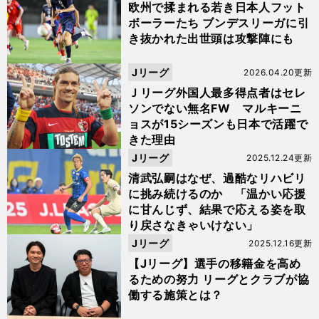
欧州で揉まれる若き日本人フット
ボーラーたち ブンデスリーガに引
き抜かれた出世頭は攻撃陣にも
Jリーグ
2026.04.20更新
Ｊリーグ外国人最多得点者はセレ
ソンでない無名FW マルキーニ
ョスが15シーズンも日本で活躍で
きた理由
Jリーグ
2025.12.24更新
清武弘嗣はなぜ、過酷なリハビリ
に挑み続けるのか 「温かい応援
に甘んじず、結果で応える姿を取
り戻さなきゃいけない」
Jリーグ
2025.12.16更新
【Jリーグ】選手の移籍金を高め
るための努力 リーグとクラブが協
働する施策とは？