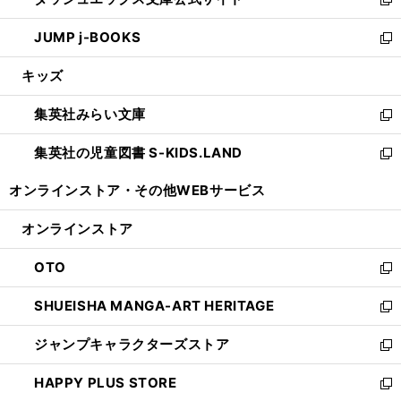
ド
ィ
い
新
ウ
ン
ウ
し
JUMP j-BOOKS
で
ド
ィ
い
新
開
ウ
ン
ウ
し
キッズ
く
で
ド
ィ
い
開
ウ
ン
ウ
集英社みらい文庫
く
で
ド
ィ
新
開
ウ
ン
し
集英社の児童図書 S-KIDS.LAND
く
で
ド
い
新
開
ウ
ウ
し
オンラインストア・
その他WEBサービス
く
で
ィ
い
開
ン
ウ
オンラインストア
く
ド
ィ
ウ
ン
OTO
で
ド
新
開
ウ
し
SHUEISHA MANGA-ART HERITAGE
く
で
い
新
開
ウ
し
ジャンプキャラクターズストア
く
ィ
い
新
ン
ウ
し
HAPPY PLUS STORE
ド
ィ
い
新