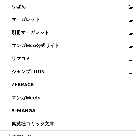
ウ
ン
ウ
りぼん
く
で
ド
ィ
新
開
ウ
ン
し
マーガレット
く
で
ド
い
新
開
ウ
ウ
し
別冊マーガレット
く
で
ィ
い
新
開
ン
ウ
し
マンガMee公式サイト
く
ド
ィ
い
新
ウ
ン
ウ
し
リマコミ
で
ド
ィ
い
新
開
ウ
ン
ウ
し
ジャンプTOON
く
で
ド
ィ
い
新
開
ウ
ン
ウ
し
ZEBRACK
く
で
ド
ィ
い
新
開
ウ
ン
ウ
し
マンガMeets
く
で
ド
ィ
い
新
開
ウ
ン
ウ
し
S-MANGA
く
で
ド
ィ
い
新
開
ウ
ン
ウ
し
集英社コミック文庫
く
で
ド
ィ
い
新
開
ウ
ン
ウ
し