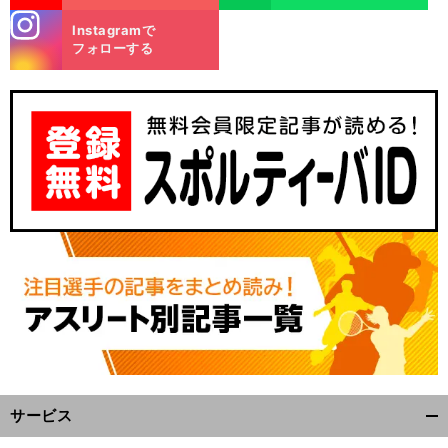
stagra
Instagramで
m
フォローする
サービス
開
く/