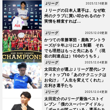
Jリーグ
2025.12.16更新
Ｊリーグの日本人選手は、なぜ欧
州のクラブに買い叩かれるのか？
実情を精査すれば...
Jリーグ
2025.12.09更新
かつての常勝軍団・鹿島アントラ
ーズが９年ぶりにJ１制覇 それ
でも理想はもっと先にある「（現
在の到達点は）100のうち５」
Jリーグ
2025.12.04更新
太田宏介が選ぶＪリーグ歴代レフ
ティトップ10「あのテクニックは
お化け」「人生を変えてくれた」
左利き選手たち
Jリーグ
2025.12.04更新
太田宏介のJリーグ最強ベストイ
レブン「僕のスーパーアイドル」
「ボールが笑っている」選手たち