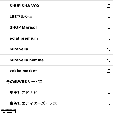
ウ
ン
ウ
し
SHUEISHA VOX
で
ド
ィ
い
新
開
ウ
ン
ウ
し
LEEマルシェ
く
で
ド
ィ
い
新
開
ウ
ン
ウ
し
SHOP Marisol
く
で
ド
ィ
い
新
開
ウ
ン
ウ
し
eclat premium
く
で
ド
ィ
い
新
開
ウ
ン
ウ
し
mirabella
く
で
ド
ィ
い
新
開
ウ
ン
ウ
し
mirabella homme
く
で
ド
ィ
い
新
開
ウ
ン
ウ
し
zakka market
く
で
ド
ィ
い
新
開
ウ
ン
ウ
し
その他WEBサービス
く
で
ド
ィ
い
開
ウ
ン
ウ
集英社アドナビ
く
で
ド
ィ
新
開
ウ
ン
し
集英社エディターズ・ラボ
く
で
ド
い
新
開
ウ
ウ
し