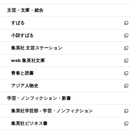
開
ウ
ン
ウ
文芸・文庫・総合
く
で
ド
ィ
開
ウ
ン
すばる
く
で
ド
新
開
ウ
し
小説すばる
く
で
い
新
開
ウ
し
集英社 文芸ステーション
く
ィ
い
新
ン
ウ
し
web 集英社文庫
ド
ィ
い
新
ウ
ン
ウ
し
青春と読書
で
ド
ィ
い
新
開
ウ
ン
ウ
し
アジア人物史
く
で
ド
ィ
い
新
開
ウ
ン
ウ
し
学芸・ノンフィクション・新書
く
で
ド
ィ
い
開
ウ
ン
ウ
集英社学芸部 - 学芸・ノンフィクション
く
で
ド
ィ
新
開
ウ
ン
し
集英社ビジネス書
く
で
ド
い
新
開
ウ
ウ
し