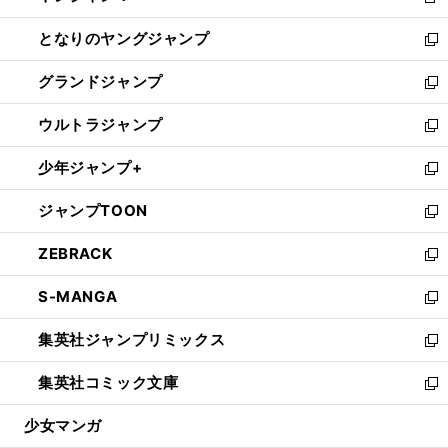
新
開
ン
ウ
し
となりのヤングジャンプ
く
ド
ィ
い
新
ウ
ン
ウ
し
グランドジャンプ
で
ド
ィ
い
新
開
ウ
ン
ウ
し
ウルトラジャンプ
く
で
ド
ィ
い
新
開
ウ
ン
ウ
し
少年ジャンプ+
く
で
ド
ィ
い
新
開
ウ
ン
ウ
し
ジャンプTOON
く
で
ド
ィ
い
新
開
ウ
ン
ウ
し
ZEBRACK
く
で
ド
ィ
い
新
開
ウ
ン
ウ
し
S-MANGA
く
で
ド
ィ
い
新
開
ウ
ン
ウ
し
集英社ジャンプリミックス
く
で
ド
ィ
い
新
開
ウ
ン
ウ
し
集英社コミック文庫
く
で
ド
ィ
い
新
開
ウ
ン
ウ
し
少女マンガ
く
で
ド
ィ
い
開