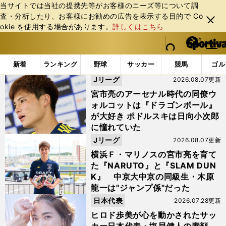
当サイトでは当社の提携先等がお客様のニーズ等について調
査・分析したり、お客様にお勧めの広告を表⽰する⽬的で Co
閉じ
okie を使⽤する場合があります。
詳しくはこちら
る
マイペ
web Sportiva (webスポルティーバ)
検索
メニュ
we
ー
「横浜F・マリノス」の検索結果
b
ジ
新着
ランキング
野球
サッカー
競馬
ゴル
ス
Jリーグ
2026.08.07更新
ポ
ル
宮市亮のアーセナル時代の同僚ウ
テ
ォルコットは『ドラゴンボール』
ィ
が大好き ポドルスキは日向小次郎
ー
に憧れていた
バ
Jリーグ
2026.08.07更新
横浜Ｆ・マリノスの宮市亮を育て
た『NARUTO』と『SLAM DUN
K』 中京大中京の同級生・木原
龍一は"ジャンプ係"だった
日本代表
2026.07.28更新
ヒロド歩美が心を動かされたサッ