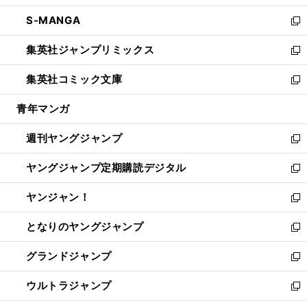
開
ウ
ン
ウ
し
S-MANGA
く
で
ド
ィ
い
新
開
ウ
ン
ウ
し
集英社ジャンプリミックス
く
で
ド
ィ
い
新
開
ウ
ン
ウ
し
集英社コミック文庫
く
で
ド
ィ
い
新
開
ウ
ン
ウ
し
青年マンガ
く
で
ド
ィ
い
開
ウ
ン
ウ
週刊ヤングジャンプ
く
で
ド
ィ
新
開
ウ
ン
し
ヤングジャンプ定期購読デジタル
く
で
ド
い
新
開
ウ
ウ
し
ヤンジャン！
く
で
ィ
い
新
開
ン
ウ
し
となりのヤングジャンプ
く
ド
ィ
い
新
ウ
ン
ウ
し
グランドジャンプ
で
ド
ィ
い
新
開
ウ
ン
ウ
し
ウルトラジャンプ
く
で
ド
ィ
い
新
開
ウ
ン
ウ
し