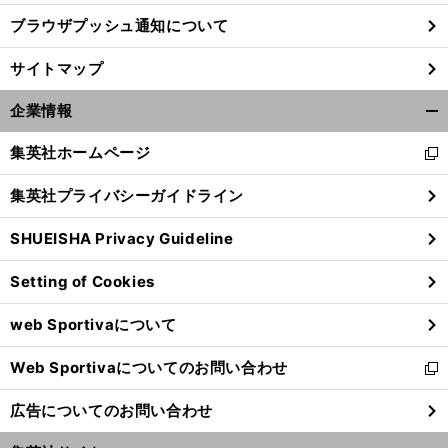
ブラウザプッシュ通知について
サイトマップ
企業情報
開
く/
集英社ホームページ
新
閉
し
じ
集英社プライバシーガイドライン
い
る
ウ
SHUEISHA Privacy Guideline
ィ
ン
Setting of Cookies
ド
ウ
web Sportivaについて
で
開
Web Sportivaについてのお問い合わせ
く
新
し
広告についてのお問い合わせ
い
ウ