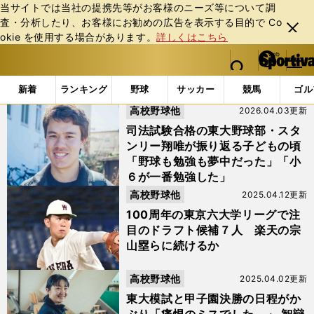
当サイトでは当社の提携先等がお客様のニーズ等について調
査・分析したり、お客様にお勧めの広告を表⽰する⽬的で Co
閉じ
okie を使⽤する場合があります。
詳しくはこちら
る
マイペ
web Sportiva (webスポルティーバ)
検索
メニュ
we
ー
「#東京六大学野球」の最新ニュース・ 情報
b
ジ
新着
ランキング
野球
サッカー
競馬
ゴル
ス
高校野球他
2026.04.03更新
ポ
ル
司法試験合格の東大野球部・スタ
テ
ンリー翔唯が振り返る子どもの頃
ィ
「野球も勉強も夢中だった」「小
ー
６が一番勉強した」
バ
高校野球他
2025.04.12更新
100周年の東京六大学リーグで注
目のドラフト候補７人 楽天の宗
山塁らに続けるか
高校野球他
2025.04.02更新
東大模試と甲子園決勝の日程がか