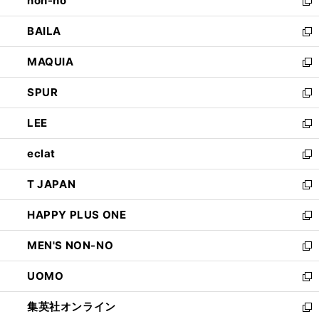
non-no
く
で
い
新
開
ウ
し
BAILA
く
ィ
い
新
ン
ウ
し
MAQUIA
ド
ィ
い
新
ウ
ン
ウ
し
SPUR
で
ド
ィ
い
新
開
ウ
ン
ウ
し
LEE
く
で
ド
ィ
い
新
開
ウ
ン
ウ
し
eclat
く
で
ド
ィ
い
新
開
ウ
ン
ウ
し
T JAPAN
く
で
ド
ィ
い
新
開
ウ
ン
ウ
し
HAPPY PLUS ONE
く
で
ド
ィ
い
新
開
ウ
ン
ウ
し
MEN'S NON-NO
く
で
ド
ィ
い
新
開
ウ
ン
ウ
し
UOMO
く
で
ド
ィ
い
新
開
ウ
ン
ウ
し
集英社オンライン
く
で
ド
ィ
い
新