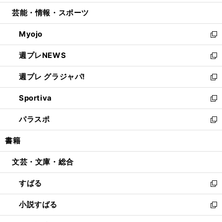
開
ウ
ン
ウ
し
芸能・情報・スポーツ
く
で
ド
ィ
い
開
ウ
ン
ウ
Myojo
く
で
ド
ィ
新
開
ウ
ン
し
週プレNEWS
く
で
ド
い
新
開
ウ
ウ
し
週プレ グラジャパ!
く
で
ィ
い
新
開
ン
ウ
し
Sportiva
く
ド
ィ
い
新
ウ
ン
ウ
し
パラスポ
で
ド
ィ
い
新
開
ウ
ン
ウ
し
書籍
く
で
ド
ィ
い
開
ウ
ン
ウ
文芸・文庫・総合
く
で
ド
ィ
開
ウ
ン
すばる
く
で
ド
新
開
ウ
し
小説すばる
く
で
い
新
開
ウ
し