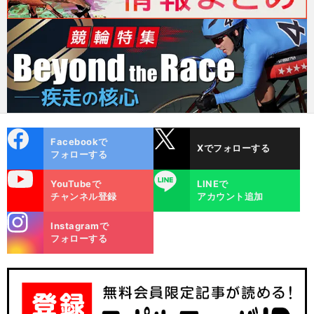
cebo
X
Facebookで
Xでフォローする
ok
フォローする
uTube
LINE
YouTubeで
LINEで
チャンネル登録
アカウント追加
stagra
Instagramで
m
フォローする