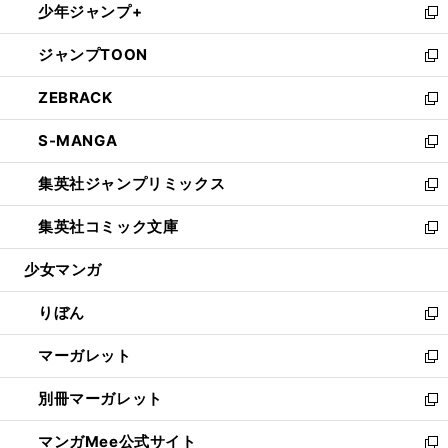
少年ジャンプ+
く
で
ド
ィ
い
新
開
ウ
ン
ウ
し
ジャンプTOON
く
で
ド
ィ
い
新
開
ウ
ン
ウ
し
ZEBRACK
く
で
ド
ィ
い
新
開
ウ
ン
ウ
し
S-MANGA
く
で
ド
ィ
い
新
開
ウ
ン
ウ
し
集英社ジャンプリミックス
く
で
ド
ィ
い
新
開
ウ
ン
ウ
し
集英社コミック文庫
く
で
ド
ィ
い
新
開
ウ
ン
ウ
し
少女マンガ
く
で
ド
ィ
い
開
ウ
ン
ウ
りぼん
く
で
ド
ィ
新
開
ウ
ン
し
マーガレット
く
で
ド
い
新
開
ウ
ウ
し
別冊マーガレット
く
で
ィ
い
新
開
ン
ウ
し
マンガMee公式サイト
く
ド
ィ
い
新