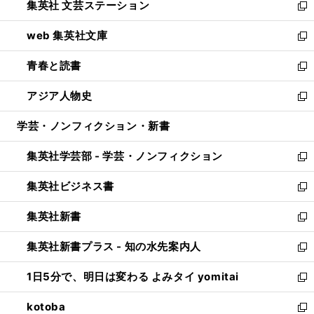
集英社 文芸ステーション
く
ィ
い
新
ン
ウ
し
web 集英社文庫
ド
ィ
い
新
ウ
ン
ウ
し
青春と読書
で
ド
ィ
い
新
開
ウ
ン
ウ
し
アジア人物史
く
で
ド
ィ
い
新
開
ウ
ン
ウ
し
学芸・ノンフィクション・新書
く
で
ド
ィ
い
開
ウ
ン
ウ
集英社学芸部 - 学芸・ノンフィクション
く
で
ド
ィ
新
開
ウ
ン
し
集英社ビジネス書
く
で
ド
い
新
開
ウ
ウ
し
集英社新書
く
で
ィ
い
新
開
ン
ウ
し
集英社新書プラス - 知の水先案内人
く
ド
ィ
い
新
ウ
ン
ウ
し
1日5分で、明日は変わる よみタイ yomitai
で
ド
ィ
い
新
開
ウ
ン
ウ
し
kotoba
く
で
ド
ィ
い
新