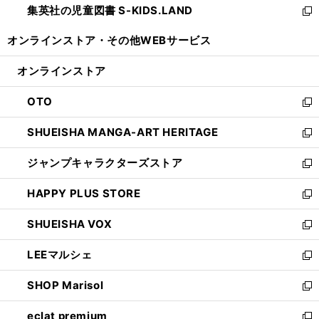
集英社の児童図書 S-KIDS.LAND
く
で
ド
い
新
開
ウ
ウ
し
オンラインストア・
その他WEBサービス
く
で
ィ
い
開
ン
ウ
オンラインストア
く
ド
ィ
ウ
ン
OTO
で
ド
新
開
ウ
し
SHUEISHA MANGA-ART HERITAGE
く
で
い
新
開
ウ
し
ジャンプキャラクターズストア
く
ィ
い
新
ン
ウ
し
HAPPY PLUS STORE
ド
ィ
い
新
ウ
ン
ウ
し
SHUEISHA VOX
で
ド
ィ
い
新
開
ウ
ン
ウ
し
LEEマルシェ
く
で
ド
ィ
い
新
開
ウ
ン
ウ
し
SHOP Marisol
く
で
ド
ィ
い
新
開
ウ
ン
ウ
し
eclat premium
く
で
ド
ィ
い