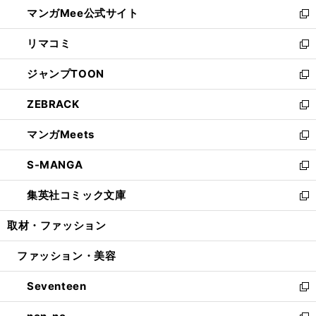
ウ
し
マンガMee公式サイト
く
ド
ィ
い
新
ウ
ン
ウ
し
リマコミ
で
ド
ィ
い
新
開
ウ
ン
ウ
し
ジャンプTOON
く
で
ド
ィ
い
新
開
ウ
ン
ウ
し
ZEBRACK
く
で
ド
ィ
い
新
開
ウ
ン
ウ
し
マンガMeets
く
で
ド
ィ
い
新
開
ウ
ン
ウ
し
S-MANGA
く
で
ド
ィ
い
新
開
ウ
ン
ウ
し
集英社コミック文庫
く
で
ド
ィ
い
新
開
ウ
ン
ウ
し
取材・ファッション
く
で
ド
ィ
い
開
ウ
ン
ウ
ファッション・美容
く
で
ド
ィ
開
ウ
ン
Seventeen
く
で
ド
新
開
ウ
し