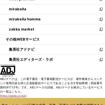
新
開
ウ
ン
ウ
し
mirabella
く
で
ド
ィ
い
新
開
ウ
ン
ウ
し
mirabella homme
く
で
ド
ィ
い
新
開
ウ
ン
ウ
し
zakka market
く
で
ド
ィ
い
新
開
ウ
ン
ウ
し
その他WEBサービス
く
で
ド
ィ
い
開
ウ
ン
ウ
集英社アドナビ
く
で
ド
ィ
新
開
ウ
ン
し
集英社エディターズ・ラボ
く
で
ド
い
新
開
ウ
ウ
し
く
で
ィ
い
開
ン
ウ
ABJマークは、この電子書店・電子書籍配信サービスが、著作権者からコンテ
く
ド
ィ
ンツ使用許諾を得た正規版配信サービスであることを示す登録商標（登録番号
ウ
ン
第6091713号）です。ABJマークの詳細、ABJマークを掲示しているサービス
で
ド
の一覧はこちら。
開
ウ
https://aebs.or.jp/
新
く
で
し
い
開