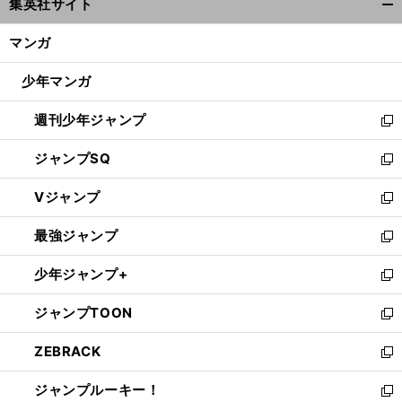
集英社サイト
ィ
開
ン
く/
マンガ
ド
閉
ウ
じ
少年マンガ
で
る
開
週刊少年ジャンプ
く
新
し
ジャンプSQ
い
新
ウ
し
Vジャンプ
ィ
い
新
ン
ウ
し
最強ジャンプ
ド
ィ
い
新
ウ
ン
ウ
し
少年ジャンプ+
で
ド
ィ
い
新
開
ウ
ン
ウ
し
ジャンプTOON
く
で
ド
ィ
い
新
開
ウ
ン
ウ
し
ZEBRACK
く
で
ド
ィ
い
新
開
ウ
ン
ウ
し
ジャンプルーキー！
く
で
ド
ィ
い
新