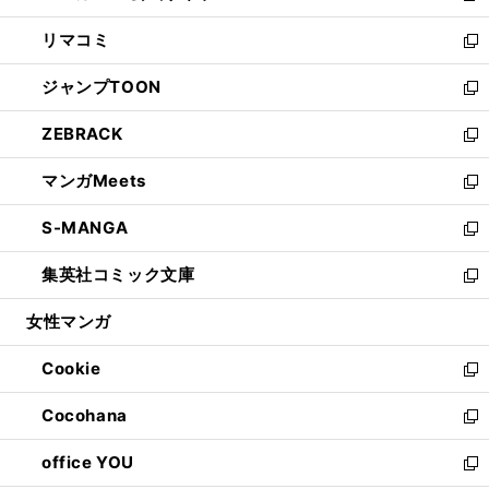
ウ
ン
ウ
し
リマコミ
で
ド
ィ
い
新
開
ウ
ン
ウ
し
ジャンプTOON
く
で
ド
ィ
い
新
開
ウ
ン
ウ
し
ZEBRACK
く
で
ド
ィ
い
新
開
ウ
ン
ウ
し
マンガMeets
く
で
ド
ィ
い
新
開
ウ
ン
ウ
し
S-MANGA
く
で
ド
ィ
い
新
開
ウ
ン
ウ
し
集英社コミック文庫
く
で
ド
ィ
い
新
開
ウ
ン
ウ
し
女性マンガ
く
で
ド
ィ
い
開
ウ
ン
ウ
Cookie
く
で
ド
ィ
新
開
ウ
ン
し
Cocohana
く
で
ド
い
新
開
ウ
ウ
し
office YOU
く
で
ィ
い
新
開
ン