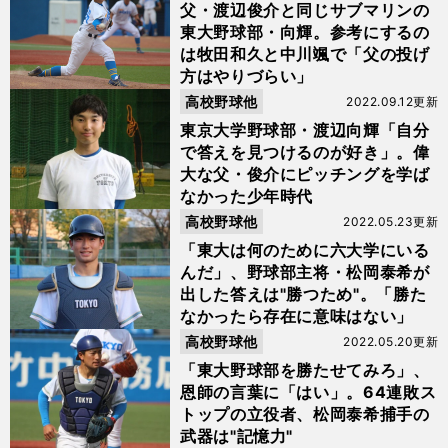
父・渡辺俊介と同じサブマリンの
東大野球部・向輝。参考にするの
は牧田和久と中川颯で「父の投げ
方はやりづらい」
高校野球他
2022.09.12更新
東京大学野球部・渡辺向輝「自分
で答えを見つけるのが好き」。偉
大な父・俊介にピッチングを学ば
なかった少年時代
高校野球他
2022.05.23更新
「東大は何のために六大学にいる
んだ」、野球部主将・松岡泰希が
出した答えは"勝つため"。「勝た
なかったら存在に意味はない」
高校野球他
2022.05.20更新
「東大野球部を勝たせてみろ」、
恩師の言葉に「はい」。64連敗ス
トップの立役者、松岡泰希捕手の
武器は"記憶力"