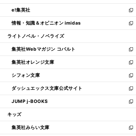
開
ウ
ン
ウ
し
e!集英社
く
で
ド
ィ
い
新
開
ウ
ン
ウ
し
情報・知識＆オピニオン imidas
く
で
ド
ィ
い
新
開
ウ
ン
ウ
し
ライトノベル・ノベライズ
く
で
ド
ィ
い
開
ウ
ン
ウ
集英社Webマガジン コバルト
く
で
ド
ィ
新
開
ウ
ン
し
集英社オレンジ文庫
く
で
ド
い
新
開
ウ
ウ
し
シフォン文庫
く
で
ィ
い
新
開
ン
ウ
し
ダッシュエックス文庫公式サイト
く
ド
ィ
い
新
ウ
ン
ウ
し
JUMP j-BOOKS
で
ド
ィ
い
新
開
ウ
ン
ウ
し
キッズ
く
で
ド
ィ
い
開
ウ
ン
ウ
集英社みらい文庫
く
で
ド
ィ
新
開
ウ
ン
し