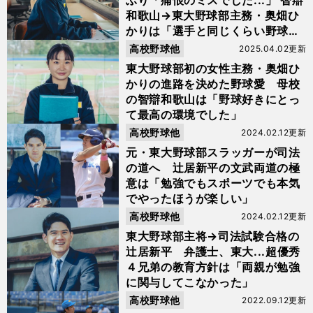
ぶり「痛恨のミスでした...」 智辯
和歌山→東大野球部主務・奥畑ひ
かりは「選手と同じくらい野球一
色」
高校野球他
2025.04.02更新
東大野球部初の女性主務・奥畑ひ
かりの進路を決めた野球愛 母校
の智辯和歌山は「野球好きにとっ
て最高の環境でした」
高校野球他
2024.02.12更新
元・東大野球部スラッガーが司法
の道へ 辻居新平の文武両道の極
意は「勉強でもスポーツでも本気
でやったほうが楽しい」
高校野球他
2024.02.12更新
東大野球部主将→司法試験合格の
辻居新平 弁護士、東大...超優秀
４兄弟の教育方針は「両親が勉強
に関与してこなかった」
高校野球他
2022.09.12更新