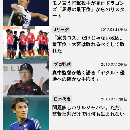
モノ言う打撃投手が見たドラゴン
ズ「屈辱の最下位」からのリスタ
ート
Jリーグ
2017.03.13更新
「家長ロス」だけじゃない敗因。
最下位・大宮は敗れるべくして敗
れた
プロ野球
2016.07.12更新
真中監督が熱く語る「ヤクルト優
勝への確かな手応え」
日本代表
2016.07.12更新
問題多しハリルジャパン。ただ、
監督批判だけでは何も生まれない