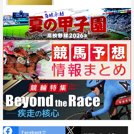
cebo
X
Facebookで