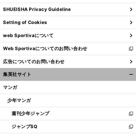
ウ
SHUEISHA Privacy Guideline
ィ
ン
Setting of Cookies
ド
ウ
web Sportivaについて
で
開
Web Sportivaについてのお問い合わせ
く
新
し
広告についてのお問い合わせ
い
ウ
集英社サイト
ィ
開
ン
く/
マンガ
ド
閉
ウ
じ
少年マンガ
で
る
開
週刊少年ジャンプ
く
新
し
ジャンプSQ
い
新
ウ
し