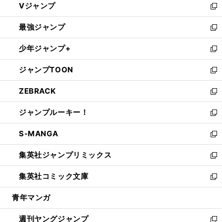
Vジャンプ
ィ
い
新
ン
ウ
し
最強ジャンプ
ド
ィ
い
新
ウ
ン
ウ
し
少年ジャンプ+
で
ド
ィ
い
新
開
ウ
ン
ウ
し
ジャンプTOON
く
で
ド
ィ
い
新
開
ウ
ン
ウ
し
ZEBRACK
く
で
ド
ィ
い
新
開
ウ
ン
ウ
し
ジャンプルーキー！
く
で
ド
ィ
い
新
開
ウ
ン
ウ
し
S-MANGA
く
で
ド
ィ
い
新
開
ウ
ン
ウ
し
集英社ジャンプリミックス
く
で
ド
ィ
い
新
開
ウ
ン
ウ
し
集英社コミック文庫
く
で
ド
ィ
い
新
開
ウ
ン
ウ
し
青年マンガ
く
で
ド
ィ
い
開
ウ
ン
ウ
週刊ヤングジャンプ
く
で
ド
ィ
新