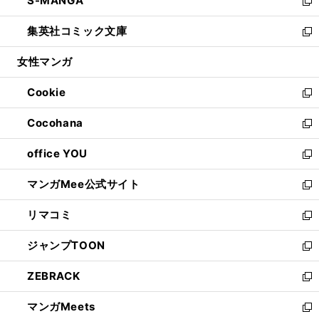
S-MANGA
く
で
ド
ィ
い
新
開
ウ
ン
ウ
し
集英社コミック文庫
く
で
ド
ィ
い
新
開
ウ
ン
ウ
し
女性マンガ
く
で
ド
ィ
い
開
ウ
ン
ウ
Cookie
く
で
ド
ィ
新
開
ウ
ン
し
Cocohana
く
で
ド
い
新
開
ウ
ウ
し
office YOU
く
で
ィ
い
新
開
ン
ウ
し
マンガMee公式サイト
く
ド
ィ
い
新
ウ
ン
ウ
し
リマコミ
で
ド
ィ
い
新
開
ウ
ン
ウ
し
ジャンプTOON
く
で
ド
ィ
い
新
開
ウ
ン
ウ
し
ZEBRACK
く
で
ド
ィ
い
新
開
ウ
ン
ウ
し
マンガMeets
く
で
ド
ィ
い
新