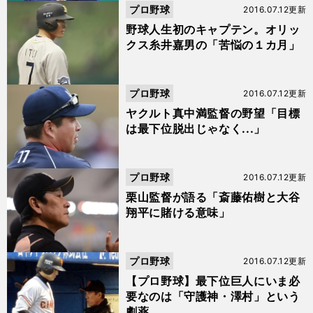
プロ野球
2016.07.12更新
野球人生初のキャプテン。オリッ
クス糸井嘉男の「苦悩の１カ月」
プロ野球
2016.07.12更新
ヤクルト真中満監督の野望「目標
は最下位脱出じゃなく...」
プロ野球
2016.07.12更新
栗山監督が語る「斎藤佑樹と大谷
翔平に賭ける意味」
プロ野球
2016.07.12更新
【プロ野球】最下位巨人にいま必
要なのは「守護神・澤村」という
劇薬