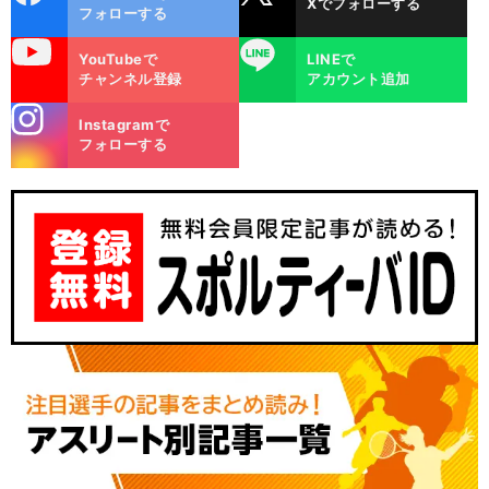
Xでフォローする
ok
フォローする
uTube
LINE
YouTubeで
LINEで
チャンネル登録
アカウント追加
stagra
Instagramで
m
フォローする