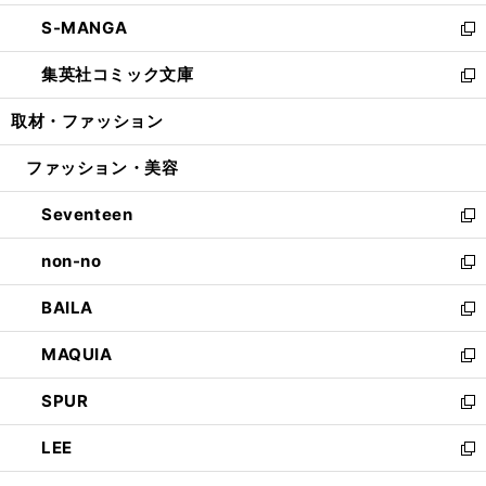
開
ウ
ン
ウ
し
S-MANGA
く
で
ド
ィ
い
新
開
ウ
ン
ウ
し
集英社コミック文庫
く
で
ド
ィ
い
新
開
ウ
ン
ウ
し
取材・ファッション
く
で
ド
ィ
い
開
ウ
ン
ウ
ファッション・美容
く
で
ド
ィ
開
ウ
ン
Seventeen
く
で
ド
新
開
ウ
し
non-no
く
で
い
新
開
ウ
し
BAILA
く
ィ
い
新
ン
ウ
し
MAQUIA
ド
ィ
い
新
ウ
ン
ウ
し
SPUR
で
ド
ィ
い
新
開
ウ
ン
ウ
し
LEE
く
で
ド
ィ
い
新
開
ウ
ン
ウ
し