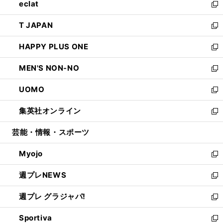
eclat
く
で
ド
ィ
い
新
開
ウ
ン
ウ
し
T JAPAN
く
で
ド
ィ
い
新
開
ウ
ン
ウ
し
HAPPY PLUS ONE
く
で
ド
ィ
い
新
開
ウ
ン
ウ
し
MEN'S NON-NO
く
で
ド
ィ
い
新
開
ウ
ン
ウ
し
UOMO
く
で
ド
ィ
い
新
開
ウ
ン
ウ
し
集英社オンライン
く
で
ド
ィ
い
新
開
ウ
ン
ウ
し
芸能・情報・スポーツ
く
で
ド
ィ
い
開
ウ
ン
ウ
Myojo
く
で
ド
ィ
新
開
ウ
ン
し
週プレNEWS
く
で
ド
い
新
開
ウ
ウ
し
週プレ グラジャパ!
く
で
ィ
い
新
開
ン
ウ
し
Sportiva
く
ド
ィ
い
新