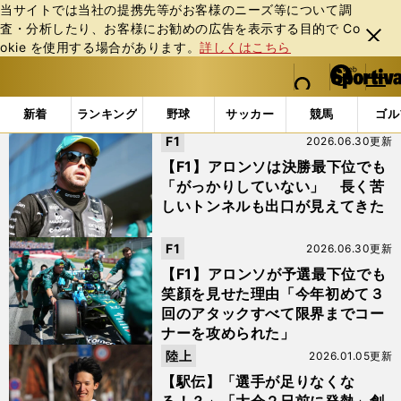
当サイトでは当社の提携先等がお客様のニーズ等について調
査・分析したり、お客様にお勧めの広告を表⽰する⽬的で Co
閉じ
okie を使⽤する場合があります。
詳しくはこちら
る
マイペ
web Sportiva (webスポルティーバ)
検索
メニュ
we
ー
「#最下位」の最新ニュース・ 情報
b
ジ
新着
ランキング
野球
サッカー
競馬
ゴル
ス
F1
2026.06.30更新
ポ
ル
【F1】アロンソは決勝最下位でも
テ
「がっかりしていない」 長く苦
ィ
しいトンネルも出口が見えてきた
ー
バ
F1
2026.06.30更新
【F1】アロンソが予選最下位でも
笑顔を見せた理由「今年初めて３
回のアタックすべて限界までコー
ナーを攻められた」
陸上
2026.01.05更新
【駅伝】「選手が足りなくな