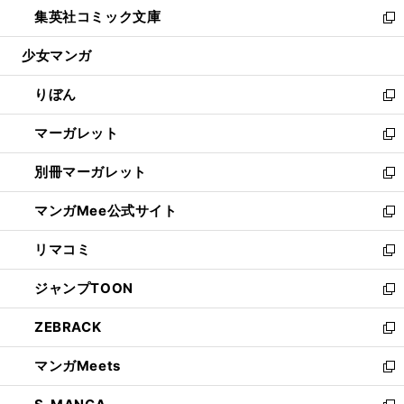
ウ
し
集英社コミック文庫
く
で
ド
ィ
い
新
開
ウ
ン
ウ
し
少女マンガ
く
で
ド
ィ
い
開
ウ
ン
ウ
りぼん
く
で
ド
ィ
新
開
ウ
ン
し
マーガレット
く
で
ド
い
新
開
ウ
ウ
し
別冊マーガレット
く
で
ィ
い
新
開
ン
ウ
し
マンガMee公式サイト
く
ド
ィ
い
新
ウ
ン
ウ
し
リマコミ
で
ド
ィ
い
新
開
ウ
ン
ウ
し
ジャンプTOON
く
で
ド
ィ
い
新
開
ウ
ン
ウ
し
ZEBRACK
く
で
ド
ィ
い
新
開
ウ
ン
ウ
し
マンガMeets
く
で
ド
ィ
い
新
開
ウ
ン
ウ
し