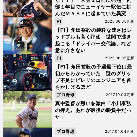
る！？」「大会２日前に発熱」創
部１年目でニューイヤー駅伝に挑
んだＭＡＢＰに起きていた異変
F1
2025.06.05更新
【F1】角田裕毅の純粋な速さはレ
ッドブルも高く評価 世間で沸き
起こる「ドライバー交代論」など
意に介さない
F1
2025.06.05更新
【F1】角田裕毅の予選最下位は最
初からわかっていた 謎のグリッ
プ不足にピレリのエンジニアも首
をかしげるほど
プロ野球
2017.10.03更新
真中監督が思いを激白「小川泰弘
の抑え。あれが最後の勝負手だっ
た」
プロ野球
2017.04.04更新