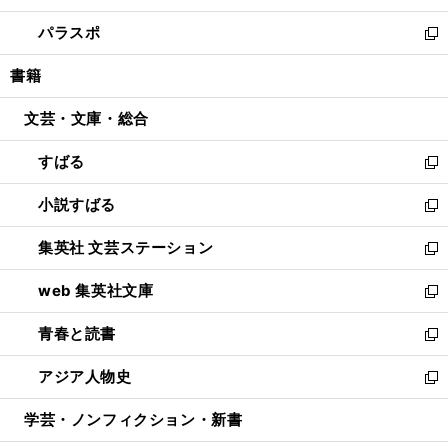
ウ
ン
ウ
し
パラスポ
で
ド
ィ
い
新
開
ウ
ン
ウ
し
書籍
く
で
ド
ィ
い
開
ウ
ン
ウ
文芸・文庫・総合
く
で
ド
ィ
開
ウ
ン
すばる
く
で
ド
新
開
ウ
し
小説すばる
く
で
い
新
開
ウ
し
集英社 文芸ステーション
く
ィ
い
新
ン
ウ
し
web 集英社文庫
ド
ィ
い
新
ウ
ン
ウ
し
青春と読書
で
ド
ィ
い
新
開
ウ
ン
ウ
し
アジア人物史
く
で
ド
ィ
い
新
開
ウ
ン
ウ
し
学芸・ノンフィクション・新書
く
で
ド
ィ
い
開
ウ
ン
ウ