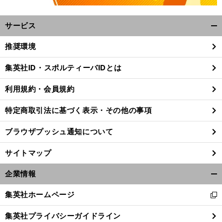
サービス
開
く/
推奨環境
閉
じ
集英社ID・スポルティーバIDとは
る
利用規約・会員規約
特定商取引法に基づく表示・その他の事項
ブラウザプッシュ通知について
サイトマップ
企業情報
開
く/
集英社ホームページ
新
閉
し
じ
集英社プライバシーガイドライン
い
る