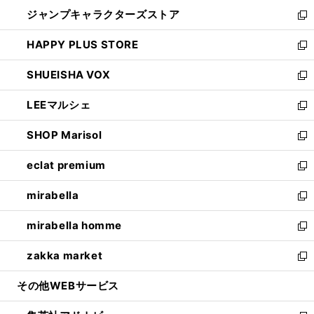
開
ウ
し
ジャンプキャラクターズストア
く
ィ
い
新
ン
ウ
し
HAPPY PLUS STORE
ド
ィ
い
新
ウ
ン
ウ
し
SHUEISHA VOX
で
ド
ィ
い
新
開
ウ
ン
ウ
し
LEEマルシェ
く
で
ド
ィ
い
新
開
ウ
ン
ウ
し
SHOP Marisol
く
で
ド
ィ
い
新
開
ウ
ン
ウ
し
eclat premium
く
で
ド
ィ
い
新
開
ウ
ン
ウ
し
mirabella
く
で
ド
ィ
い
新
開
ウ
ン
ウ
し
mirabella homme
く
で
ド
ィ
い
新
開
ウ
ン
ウ
し
zakka market
く
で
ド
ィ
い
新
開
ウ
ン
ウ
し
その他WEBサービス
く
で
ド
ィ
い
開
ウ
ン
ウ