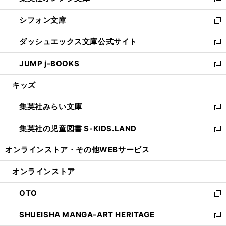
い
新
開
ウ
ウ
し
シフォン文庫
く
で
ィ
い
新
開
ン
ウ
し
ダッシュエックス文庫公式サイト
く
ド
ィ
い
新
ウ
ン
ウ
し
JUMP j-BOOKS
で
ド
ィ
い
新
開
ウ
ン
ウ
し
キッズ
く
で
ド
ィ
い
開
ウ
ン
ウ
集英社みらい文庫
く
で
ド
ィ
新
開
ウ
ン
し
集英社の児童図書 S-KIDS.LAND
く
で
ド
い
新
開
ウ
ウ
し
オンラインストア・
その他WEBサービス
く
で
ィ
い
開
ン
ウ
オンラインストア
く
ド
ィ
ウ
ン
OTO
で
ド
新
開
ウ
し
SHUEISHA MANGA-ART HERITAGE
く
で
い
新