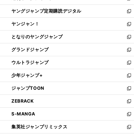
開
ウ
ン
し
ヤングジャンプ定期購読デジタル
く
で
ド
い
新
開
ウ
ウ
し
ヤンジャン！
く
で
ィ
い
新
開
ン
ウ
し
となりのヤングジャンプ
く
ド
ィ
い
新
ウ
ン
ウ
し
グランドジャンプ
で
ド
ィ
い
新
開
ウ
ン
ウ
し
ウルトラジャンプ
く
で
ド
ィ
い
新
開
ウ
ン
ウ
し
少年ジャンプ+
く
で
ド
ィ
い
新
開
ウ
ン
ウ
し
ジャンプTOON
く
で
ド
ィ
い
新
開
ウ
ン
ウ
し
ZEBRACK
く
で
ド
ィ
い
新
開
ウ
ン
ウ
し
S-MANGA
く
で
ド
ィ
い
新
開
ウ
ン
ウ
し
集英社ジャンプリミックス
く
で
ド
ィ
い
新
開
ウ
ン