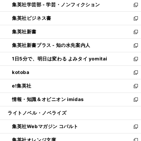
集英社学芸部 - 学芸・ノンフィクション
く
で
ド
ィ
新
開
ウ
ン
し
集英社ビジネス書
く
で
ド
い
新
開
ウ
ウ
し
集英社新書
く
で
ィ
い
新
開
ン
ウ
し
集英社新書プラス - 知の水先案内人
く
ド
ィ
い
新
ウ
ン
ウ
し
1日5分で、明日は変わる よみタイ yomitai
で
ド
ィ
い
新
開
ウ
ン
ウ
し
kotoba
く
で
ド
ィ
い
新
開
ウ
ン
ウ
し
e!集英社
く
で
ド
ィ
い
新
開
ウ
ン
ウ
し
情報・知識＆オピニオン imidas
く
で
ド
ィ
い
新
開
ウ
ン
ウ
し
ライトノベル・ノベライズ
く
で
ド
ィ
い
開
ウ
ン
ウ
集英社Webマガジン コバルト
く
で
ド
ィ
新
開
ウ
ン
し
集英社オレンジ文庫
く
で
ド