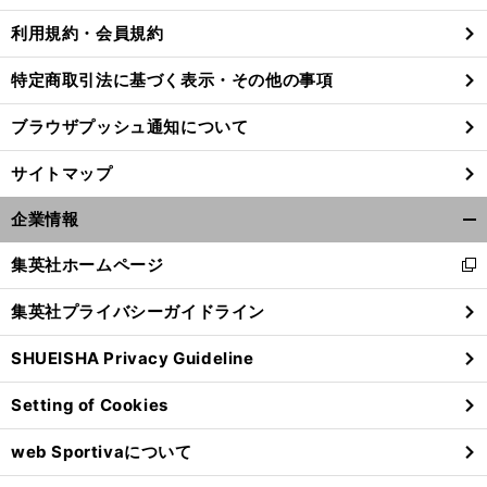
利用規約・会員規約
特定商取引法に基づく表示・その他の事項
ブラウザプッシュ通知について
サイトマップ
企業情報
開
く/
集英社ホームページ
新
閉
し
じ
集英社プライバシーガイドライン
い
る
ウ
SHUEISHA Privacy Guideline
ィ
ン
Setting of Cookies
ド
ウ
web Sportivaについて
で
開