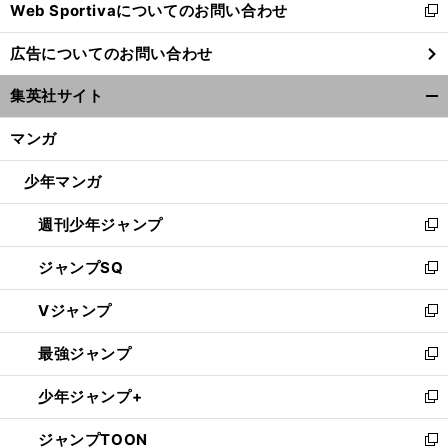
Web Sportivaについてのお問い合わせ
く
新
し
広告についてのお問い合わせ
い
ウ
集英社サイト
ィ
開
ン
く/
マンガ
ド
閉
ウ
じ
少年マンガ
で
る
開
週刊少年ジャンプ
く
新
し
ジャンプSQ
い
新
ウ
し
Vジャンプ
ィ
い
新
ン
ウ
し
最強ジャンプ
ド
ィ
い
新
ウ
ン
ウ
し
少年ジャンプ+
で
ド
ィ
い
新
開
ウ
ン
ウ
し
ジャンプTOON
く
で
ド
ィ
い
新