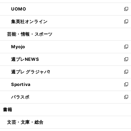
開
ウ
ン
ウ
し
UOMO
く
で
ド
ィ
い
新
開
ウ
ン
ウ
し
集英社オンライン
く
で
ド
ィ
い
新
開
ウ
ン
ウ
し
芸能・情報・スポーツ
く
で
ド
ィ
い
開
ウ
ン
ウ
Myojo
く
で
ド
ィ
新
開
ウ
ン
し
週プレNEWS
く
で
ド
い
新
開
ウ
ウ
し
週プレ グラジャパ!
く
で
ィ
い
新
開
ン
ウ
し
Sportiva
く
ド
ィ
い
新
ウ
ン
ウ
し
パラスポ
で
ド
ィ
い
新
開
ウ
ン
ウ
し
書籍
く
で
ド
ィ
い
開
ウ
ン
ウ
文芸・文庫・総合
く
で
ド
ィ
開
ウ
ン