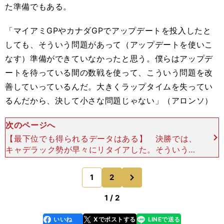
た準備でもある。
「マイアミGPやカナダGPでアップデートを投入したと
しても、そういう問題があって（アップデートを使いこ
なす）準備ができていなかったと思う。僕らはアップデ
ートを待っている間の数戦を使って、こういう問題を改
善していっているんだ。大きくラップタイムを失ってい
るんだから、決して小さな問題じゃない」（アロンソ）
次のページへ
【最下位でも得られるデータはある】 決勝では、
キャデラック勢が早々にリタイアした。そういう状
況もあり、アストンマーティン勢同士で争うしかな
かった。 ソフトタイヤを履いて、少しでもマシン
次
1
2
のページへ
性能差をタイ
1 / 2
いいね
Xでポストする
LINEで送る
line
faceboo
x
k