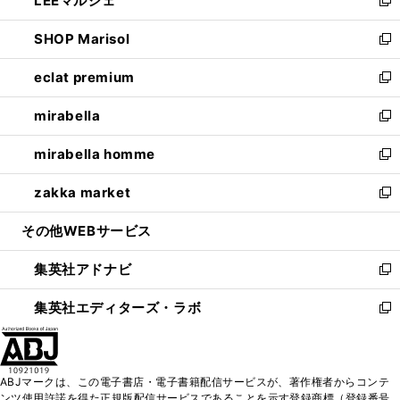
LEEマルシェ
で
ド
ィ
い
新
開
ウ
ン
ウ
し
SHOP Marisol
く
で
ド
ィ
い
新
開
ウ
ン
ウ
し
eclat premium
く
で
ド
ィ
い
新
開
ウ
ン
ウ
し
mirabella
く
で
ド
ィ
い
新
開
ウ
ン
ウ
し
mirabella homme
く
で
ド
ィ
い
新
開
ウ
ン
ウ
し
zakka market
く
で
ド
ィ
い
新
開
ウ
ン
ウ
し
その他WEBサービス
く
で
ド
ィ
い
開
ウ
ン
ウ
集英社アドナビ
く
で
ド
ィ
新
開
ウ
ン
し
集英社エディターズ・ラボ
く
で
ド
い
新
開
ウ
ウ
し
く
で
ィ
い
開
ン
ウ
ABJマークは、この電子書店・電子書籍配信サービスが、著作権者からコンテ
く
ド
ィ
ンツ使用許諾を得た正規版配信サービスであることを示す登録商標（登録番号