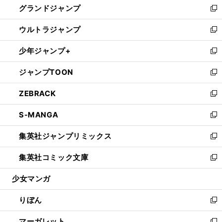
グランドジャンプ
で
ド
ィ
い
新
開
ウ
ン
ウ
し
ウルトラジャンプ
く
で
ド
ィ
い
新
開
ウ
ン
ウ
し
少年ジャンプ+
く
で
ド
ィ
い
新
開
ウ
ン
ウ
し
ジャンプTOON
く
で
ド
ィ
い
新
開
ウ
ン
ウ
し
ZEBRACK
く
で
ド
ィ
い
新
開
ウ
ン
ウ
し
S-MANGA
く
で
ド
ィ
い
新
開
ウ
ン
ウ
し
集英社ジャンプリミックス
く
で
ド
ィ
い
新
開
ウ
ン
ウ
し
集英社コミック文庫
く
で
ド
ィ
い
新
開
ウ
ン
ウ
し
少女マンガ
く
で
ド
ィ
い
開
ウ
ン
ウ
りぼん
く
で
ド
ィ
新
開
ウ
ン
し
マーガレット
く
で
ド