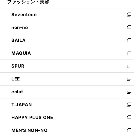
ファッション・美容
く
で
ド
ィ
開
ウ
ン
Seventeen
く
で
ド
新
開
ウ
し
non-no
く
で
い
新
開
ウ
し
BAILA
く
ィ
い
新
ン
ウ
し
MAQUIA
ド
ィ
い
新
ウ
ン
ウ
し
SPUR
で
ド
ィ
い
新
開
ウ
ン
ウ
し
LEE
く
で
ド
ィ
い
新
開
ウ
ン
ウ
し
eclat
く
で
ド
ィ
い
新
開
ウ
ン
ウ
し
T JAPAN
く
で
ド
ィ
い
新
開
ウ
ン
ウ
し
HAPPY PLUS ONE
く
で
ド
ィ
い
新
開
ウ
ン
ウ
し
MEN'S NON-NO
く
で
ド
ィ
い
新