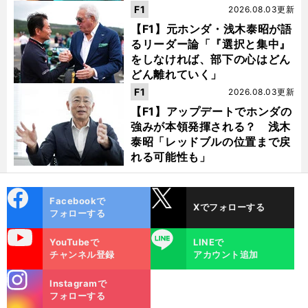
う」
F1
2026.08.03更新
【F1】元ホンダ・浅木泰昭が語
るリーダー論「『選択と集中』
をしなければ、部下の心はどん
どん離れていく」
F1
2026.08.03更新
【F1】アップデートでホンダの
強みが本領発揮される？ 浅木
泰昭「レッドブルの位置まで戻
れる可能性も」
cebo
X
Facebookで
Xでフォローする
ok
フォローする
uTube
LINE
YouTubeで
LINEで
チャンネル登録
アカウント追加
stagra
Instagramで
m
フォローする