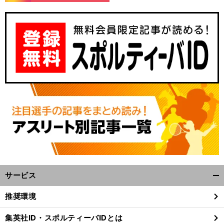
今
前
た理由「
攻められた
へ
サービス
開
く/
推奨環境
閉
じ
集英社ID・スポルティーバIDとは
る