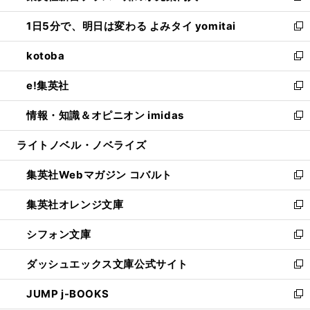
ウ
ン
ウ
し
1日5分で、明日は変わる よみタイ yomitai
で
ド
ィ
い
新
開
ウ
ン
ウ
し
kotoba
く
で
ド
ィ
い
新
開
ウ
ン
ウ
し
e!集英社
く
で
ド
ィ
い
新
開
ウ
ン
ウ
し
情報・知識＆オピニオン imidas
く
で
ド
ィ
い
新
開
ウ
ン
ウ
し
ライトノベル・ノベライズ
く
で
ド
ィ
い
開
ウ
ン
ウ
集英社Webマガジン コバルト
く
で
ド
ィ
新
開
ウ
ン
し
集英社オレンジ文庫
く
で
ド
い
新
開
ウ
ウ
し
シフォン文庫
く
で
ィ
い
新
開
ン
ウ
し
ダッシュエックス文庫公式サイト
く
ド
ィ
い
新
ウ
ン
ウ
し
JUMP j-BOOKS
で
ド
ィ
い
新
開
ウ
ン