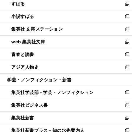
すばる
く
で
ド
新
開
ウ
し
小説すばる
く
で
い
新
開
ウ
し
集英社 文芸ステーション
く
ィ
い
新
ン
ウ
し
web 集英社文庫
ド
ィ
い
新
ウ
ン
ウ
し
青春と読書
で
ド
ィ
い
新
開
ウ
ン
ウ
し
アジア人物史
く
で
ド
ィ
い
新
開
ウ
ン
ウ
し
学芸・ノンフィクション・新書
く
で
ド
ィ
い
開
ウ
ン
ウ
集英社学芸部 - 学芸・ノンフィクション
く
で
ド
ィ
新
開
ウ
ン
し
集英社ビジネス書
く
で
ド
い
新
開
ウ
ウ
し
集英社新書
く
で
ィ
い
新
開
ン
ウ
し
集英社新書プラス - 知の水先案内人
く
ド
ィ
い
新