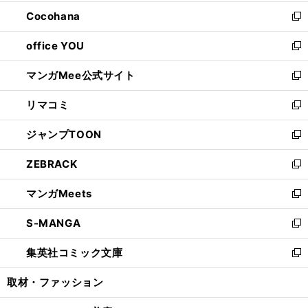
開
ウ
ン
し
Cocohana
く
で
ド
い
新
開
ウ
ウ
し
office YOU
く
で
ィ
い
新
開
ン
ウ
し
マンガMee公式サイト
く
ド
ィ
い
新
ウ
ン
ウ
し
リマコミ
で
ド
ィ
い
新
開
ウ
ン
ウ
し
ジャンプTOON
く
で
ド
ィ
い
新
開
ウ
ン
ウ
し
ZEBRACK
く
で
ド
ィ
い
新
開
ウ
ン
ウ
し
マンガMeets
く
で
ド
ィ
い
新
開
ウ
ン
ウ
し
S-MANGA
く
で
ド
ィ
い
新
開
ウ
ン
ウ
し
集英社コミック文庫
く
で
ド
ィ
い
新
開
ウ
ン
ウ
し
取材・ファッション
く
で
ド
ィ
い
開
ウ
ン
ウ