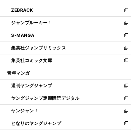
開
ウ
ン
ウ
し
ZEBRACK
く
で
ド
ィ
い
新
開
ウ
ン
ウ
し
ジャンプルーキー！
く
で
ド
ィ
い
新
開
ウ
ン
ウ
し
S-MANGA
く
で
ド
ィ
い
新
開
ウ
ン
ウ
し
集英社ジャンプリミックス
く
で
ド
ィ
い
新
開
ウ
ン
ウ
し
集英社コミック文庫
く
で
ド
ィ
い
新
開
ウ
ン
ウ
し
青年マンガ
く
で
ド
ィ
い
開
ウ
ン
ウ
週刊ヤングジャンプ
く
で
ド
ィ
新
開
ウ
ン
し
ヤングジャンプ定期購読デジタル
く
で
ド
い
新
開
ウ
ウ
し
ヤンジャン！
く
で
ィ
い
新
開
ン
ウ
し
となりのヤングジャンプ
く
ド
ィ
い
新
ウ
ン
ウ
し