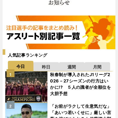
人気記事ランキング
今日
昨日
週間
月間
秋春制が導入されたJ1リーグ2
1
026－27シーズンの行方はい
かに!? ５人の識者が全順位を
大胆予想
「お前がラクして生意気だな」
2
「あいつ若いくせに」厳しい言