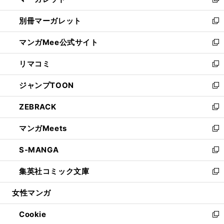
い
新
開
ウ
ウ
し
別冊マーガレット
く
で
ィ
い
新
開
ン
ウ
し
マンガMee公式サイト
く
ド
ィ
い
新
ウ
ン
ウ
し
リマコミ
で
ド
ィ
い
新
開
ウ
ン
ウ
し
ジャンプTOON
く
で
ド
ィ
い
新
開
ウ
ン
ウ
し
ZEBRACK
く
で
ド
ィ
い
新
開
ウ
ン
ウ
し
マンガMeets
く
で
ド
ィ
い
新
開
ウ
ン
ウ
し
S-MANGA
く
で
ド
ィ
い
新
開
ウ
ン
ウ
し
集英社コミック文庫
く
で
ド
ィ
い
新
開
ウ
ン
ウ
し
女性マンガ
く
で
ド
ィ
い
開
ウ
ン
ウ
Cookie
く
で
ド
ィ
新