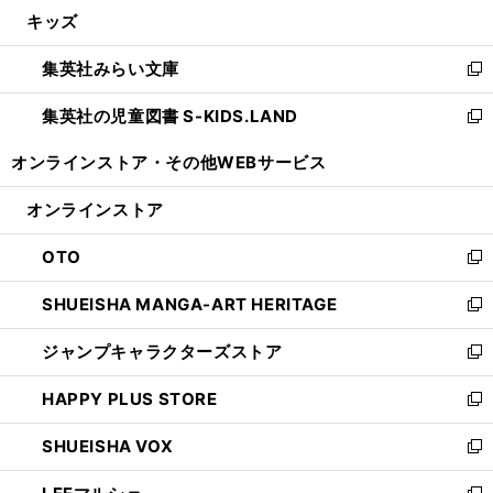
ウ
し
キッズ
く
で
ド
ィ
い
開
ウ
ン
ウ
集英社みらい文庫
く
で
ド
ィ
新
開
ウ
ン
し
集英社の児童図書 S-KIDS.LAND
く
で
ド
い
新
開
ウ
ウ
し
オンラインストア・
その他WEBサービス
く
で
ィ
い
開
ン
ウ
オンラインストア
く
ド
ィ
ウ
ン
OTO
で
ド
新
開
ウ
し
SHUEISHA MANGA-ART HERITAGE
く
で
い
新
開
ウ
し
ジャンプキャラクターズストア
く
ィ
い
新
ン
ウ
し
HAPPY PLUS STORE
ド
ィ
い
新
ウ
ン
ウ
し
SHUEISHA VOX
で
ド
ィ
い
新
開
ウ
ン
ウ
し
く