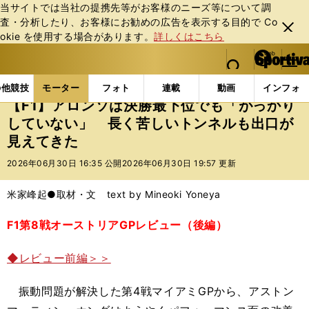
当サイトでは当社の提携先等がお客様のニーズ等について調
査・分析したり、お客様にお勧めの広告を表⽰する⽬的で Co
閉じ
okie を使⽤する場合があります。
詳しくはこちら
る
マイペ
web Sportiva (webスポルティーバ)
検索
メニュ
we
ー
モーターの記事一覧
モーター
F1
【F1】アロ
b
ジ
の他競技
モーター
フォト
連載
動画
インフォ
ス
【F1】アロンソは決勝最下位でも「がっかり
ポ
していない」 長く苦しいトンネルも出口が
ル
見えてきた
テ
ィ
2026年06月30日 16:35 公開
2026年06月30日 19:57 更新
ー
バ
米家峰起●取材・文 text by Mineoki Yoneya
F1第8戦オーストリアGPレビュー（後編）
◆レビュー前編＞＞
振動問題が解決した第4戦マイアミGPから、アストン