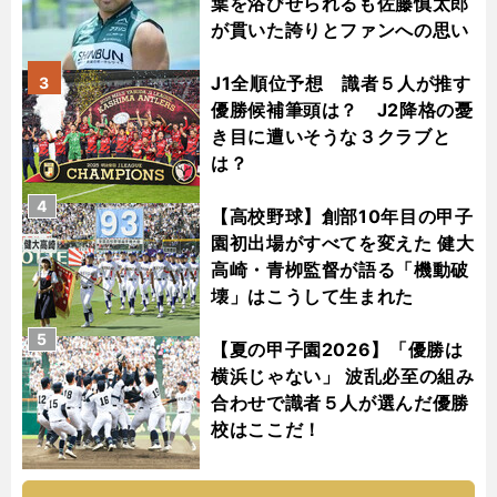
葉を浴びせられるも佐藤慎太郎
が貫いた誇りとファンへの思い
J1全順位予想 識者５人が推す
3
優勝候補筆頭は？ J2降格の憂
き目に遭いそうな３クラブと
は？
4
【高校野球】創部10年目の甲子
園初出場がすべてを変えた 健大
高崎・青栁監督が語る「機動破
壊」はこうして生まれた
5
【夏の甲子園2026】「優勝は
横浜じゃない」 波乱必至の組み
合わせで識者５人が選んだ優勝
校はここだ！