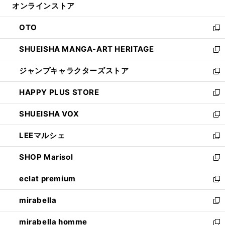
オンラインストア
く
ド
ィ
ウ
ン
OTO
で
ド
新
開
ウ
し
SHUEISHA MANGA-ART HERITAGE
く
で
い
新
開
ウ
し
ジャンプキャラクターズストア
く
ィ
い
新
ン
ウ
し
HAPPY PLUS STORE
ド
ィ
い
新
ウ
ン
ウ
し
SHUEISHA VOX
で
ド
ィ
い
新
開
ウ
ン
ウ
し
LEEマルシェ
く
で
ド
ィ
い
新
開
ウ
ン
ウ
し
SHOP Marisol
く
で
ド
ィ
い
新
開
ウ
ン
ウ
し
eclat premium
く
で
ド
ィ
い
新
開
ウ
ン
ウ
し
mirabella
く
で
ド
ィ
い
新
開
ウ
ン
ウ
し
mirabella homme
く
で
ド
ィ
い
新