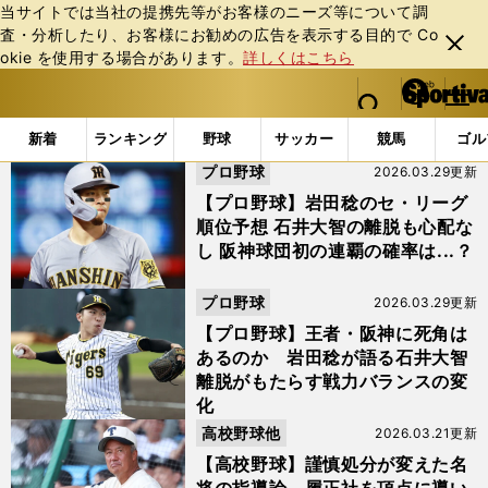
当サイトでは当社の提携先等がお客様のニーズ等について調
査・分析したり、お客様にお勧めの広告を表⽰する⽬的で Co
閉じ
okie を使⽤する場合があります。
詳しくはこちら
る
マイペ
web Sportiva (webスポルティーバ)
検索
メニュ
we
ー
「#坂本誠志郎」の最新ニュース・ 情報
b
ジ
新着
ランキング
野球
サッカー
競馬
ゴル
ス
プロ野球
2026.03.29更新
ポ
ル
【プロ野球】岩田稔のセ・リーグ
テ
順位予想 石井大智の離脱も心配な
ィ
し 阪神球団初の連覇の確率は...？
ー
バ
プロ野球
2026.03.29更新
【プロ野球】王者・阪神に死角は
あるのか 岩田稔が語る石井大智
離脱がもたらす戦力バランスの変
化
高校野球他
2026.03.21更新
【高校野球】謹慎処分が変えた名