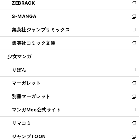
ZEBRACK
く
で
ド
ィ
い
新
開
ウ
ン
ウ
し
S-MANGA
く
で
ド
ィ
い
新
開
ウ
ン
ウ
し
集英社ジャンプリミックス
く
で
ド
ィ
い
新
開
ウ
ン
ウ
し
集英社コミック文庫
く
で
ド
ィ
い
新
開
ウ
ン
ウ
し
少女マンガ
く
で
ド
ィ
い
開
ウ
ン
ウ
りぼん
く
で
ド
ィ
新
開
ウ
ン
し
マーガレット
く
で
ド
い
新
開
ウ
ウ
し
別冊マーガレット
く
で
ィ
い
新
開
ン
ウ
し
マンガMee公式サイト
く
ド
ィ
い
新
ウ
ン
ウ
し
リマコミ
で
ド
ィ
い
新
開
ウ
ン
ウ
し
ジャンプTOON
く
で
ド
ィ
い
新