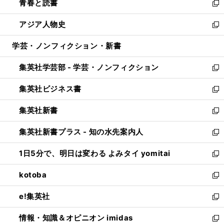
青春と読書
で
ド
ィ
い
新
開
ウ
ン
ウ
し
アジア人物史
く
で
ド
ィ
い
新
開
ウ
ン
ウ
し
学芸・ノンフィクション・新書
く
で
ド
ィ
い
開
ウ
ン
ウ
集英社学芸部 - 学芸・ノンフィクション
く
で
ド
ィ
新
開
ウ
ン
し
集英社ビジネス書
く
で
ド
い
新
開
ウ
ウ
し
集英社新書
く
で
ィ
い
新
開
ン
ウ
し
集英社新書プラス - 知の水先案内人
く
ド
ィ
い
新
ウ
ン
ウ
し
1日5分で、明日は変わる よみタイ yomitai
で
ド
ィ
い
新
開
ウ
ン
ウ
し
kotoba
く
で
ド
ィ
い
新
開
ウ
ン
ウ
し
e!集英社
く
で
ド
ィ
い
新
開
ウ
ン
ウ
し
情報・知識＆オピニオン imidas
く
で
ド
ィ
い
新