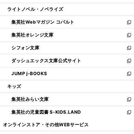
開
ウ
ン
ウ
し
ライトノベル・ノベライズ
く
で
ド
ィ
い
開
ウ
ン
ウ
集英社Webマガジン コバルト
く
で
ド
ィ
新
開
ウ
ン
し
集英社オレンジ文庫
く
で
ド
い
新
開
ウ
ウ
し
シフォン文庫
く
で
ィ
い
新
開
ン
ウ
し
ダッシュエックス文庫公式サイト
く
ド
ィ
い
新
ウ
ン
ウ
し
JUMP j-BOOKS
で
ド
ィ
い
新
開
ウ
ン
ウ
し
キッズ
く
で
ド
ィ
い
開
ウ
ン
ウ
集英社みらい文庫
く
で
ド
ィ
新
開
ウ
ン
し
集英社の児童図書 S-KIDS.LAND
く
で
ド
い
新
開
ウ
ウ
し
オンラインストア・
その他WEBサービス
く
で
ィ
い
開
ン
ウ