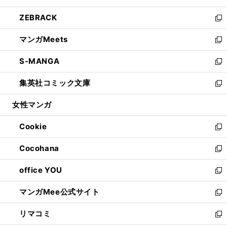
開
ウ
ン
ウ
し
ZEBRACK
く
で
ド
ィ
い
新
開
ウ
ン
ウ
し
マンガMeets
く
で
ド
ィ
い
新
開
ウ
ン
ウ
し
S-MANGA
く
で
ド
ィ
い
新
開
ウ
ン
ウ
し
集英社コミック文庫
く
で
ド
ィ
い
新
開
ウ
ン
ウ
し
女性マンガ
く
で
ド
ィ
い
開
ウ
ン
ウ
Cookie
く
で
ド
ィ
新
開
ウ
ン
し
Cocohana
く
で
ド
い
新
開
ウ
ウ
し
office YOU
く
で
ィ
い
新
開
ン
ウ
し
マンガMee公式サイト
く
ド
ィ
い
新
ウ
ン
ウ
し
リマコミ
で
ド
ィ
い
新
開
ウ
ン
ウ
し