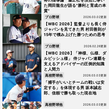
将の指導論 履正社を頂点に導い
た岡田龍生が語る"勝利と育成の本
質"
プロ野球
2026.03.02更新
【WBC 2026】監督よりも長く侍
ジャパンを見てきた男 村田善則が
15年で積み上げた勝つための思考
プロ野球
2026.02.26更新
【WBC 2026】「神様、仏様、ダ
ルビッシュ様」 侍ジャパン連覇を
支えるアドバイザーの圧倒的知識
と人間力
高校野球他
2026.03.03更新
「捕手がいいとチームの戦いは安
定する」を体現する男 坂本誠志
郎、信頼で勝ち取った現在地
高校野球他
2026.03.03更新