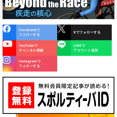
cebo
X
Facebookで
Xでフォローする
ok
フォローする
uTube
LINE
YouTubeで
LINEで
チャンネル登録
アカウント追加
stagra
Instagramで
m
フォローする