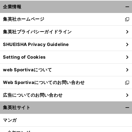
企業情報
開
く/
集英社ホームページ
新
閉
し
じ
集英社プライバシーガイドライン
い
る
ウ
SHUEISHA Privacy Guideline
ィ
ン
Setting of Cookies
ド
ウ
web Sportivaについて
で
開
Web Sportivaについてのお問い合わせ
く
新
し
広告についてのお問い合わせ
い
ウ
集英社サイト
ィ
開
ン
く/
マンガ
ド
閉
ウ
じ