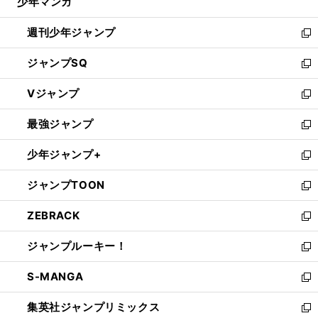
少年マンガ
で
る
開
週刊少年ジャンプ
く
新
し
ジャンプSQ
い
新
ウ
し
Vジャンプ
ィ
い
新
ン
ウ
し
最強ジャンプ
ド
ィ
い
新
ウ
ン
ウ
し
少年ジャンプ+
で
ド
ィ
い
新
開
ウ
ン
ウ
し
ジャンプTOON
く
で
ド
ィ
い
新
開
ウ
ン
ウ
し
ZEBRACK
く
で
ド
ィ
い
新
開
ウ
ン
ウ
し
ジャンプルーキー！
く
で
ド
ィ
い
新
開
ウ
ン
ウ
し
S-MANGA
く
で
ド
ィ
い
新
開
ウ
ン
ウ
し
集英社ジャンプリミックス
く
で
ド
ィ
い
新