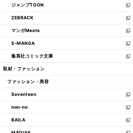
ジャンプTOON
く
で
ド
ィ
い
新
開
ウ
ン
ウ
し
ZEBRACK
く
で
ド
ィ
い
新
開
ウ
ン
ウ
し
マンガMeets
く
で
ド
ィ
い
新
開
ウ
ン
ウ
し
S-MANGA
く
で
ド
ィ
い
新
開
ウ
ン
ウ
し
集英社コミック文庫
く
で
ド
ィ
い
新
開
ウ
ン
ウ
し
取材・ファッション
く
で
ド
ィ
い
開
ウ
ン
ウ
ファッション・美容
く
で
ド
ィ
開
ウ
ン
Seventeen
く
で
ド
新
開
ウ
し
non-no
く
で
い
新
開
ウ
し
BAILA
く
ィ
い
新
ン
ウ
し
MAQUIA