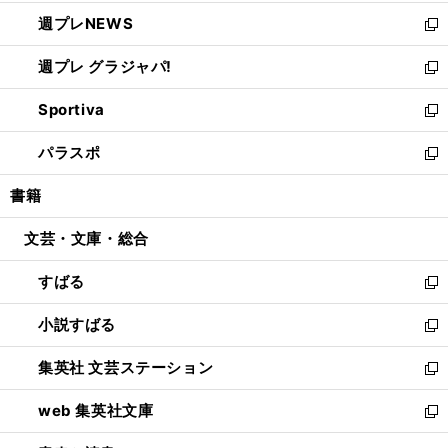
開
ウ
ン
し
週プレNEWS
く
で
ド
い
新
開
ウ
ウ
し
週プレ グラジャパ!
く
で
ィ
い
新
開
ン
ウ
し
Sportiva
く
ド
ィ
い
新
ウ
ン
ウ
し
パラスポ
で
ド
ィ
い
新
開
ウ
ン
ウ
し
書籍
く
で
ド
ィ
い
開
ウ
ン
ウ
文芸・文庫・総合
く
で
ド
ィ
開
ウ
ン
すばる
く
で
ド
新
開
ウ
し
小説すばる
く
で
い
新
開
ウ
し
集英社 文芸ステーション
く
ィ
い
新
ン
ウ
し
web 集英社文庫
ド
ィ
い
新
ウ
ン
ウ
し