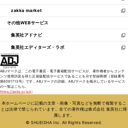
開
ウ
ン
ウ
し
zakka market
く
で
ド
ィ
い
新
開
ウ
ン
ウ
し
その他WEBサービス
く
で
ド
ィ
い
開
ウ
ン
ウ
集英社アドナビ
く
で
ド
ィ
新
開
ウ
ン
し
集英社エディターズ・ラボ
く
で
ド
い
新
開
ウ
ウ
し
く
で
ィ
い
開
ン
ウ
ABJマークは、この電子書店・電子書籍配信サービスが、著作権者からコンテ
く
ド
ィ
ンツ使用許諾を得た正規版配信サービスであることを示す登録商標（登録番号
ウ
ン
第6091713号）です。ABJマークの詳細、ABJマークを掲示しているサービス
で
ド
の一覧はこちら。
開
ウ
https://aebs.or.jp/
新
く
で
し
い
開
本ホームページに記載の文章・画像・写真などを無断で複製するこ
ウ
く
とは法律で禁じられています。全ての著作権は株式会社 集英社に帰
ィ
属します。
ン
ド
© SHUEISHA Inc. All Rights Reserved.
ウ