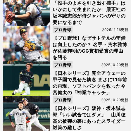
「投手のよさを引き出す捕手」は
いかにして生まれたか 履正社の
坂本誠志郎が侍ジャパンの守りの
要になるまで
プロ野球
2025.11.26更新
【プロ野球】なぜサトテルの守備
は向上したのか？ 名手・荒木雅博
が佐藤輝明のGG賞初受賞の理由
を語る
プロ野球
2025.10.29更新
【日本シリーズ】完全アウェーの
甲子園で見せた執念 まさに11年前
の再現、ソフトバンクを救った今
宮健太の「神業キャッチ」
プロ野球
2025.10.29更新
【日本シリーズ】阪神・坂本誠志
郎「いい試合ではダメ」 山川穂
高の被弾の裏にあったスライダー
対策の難しさ