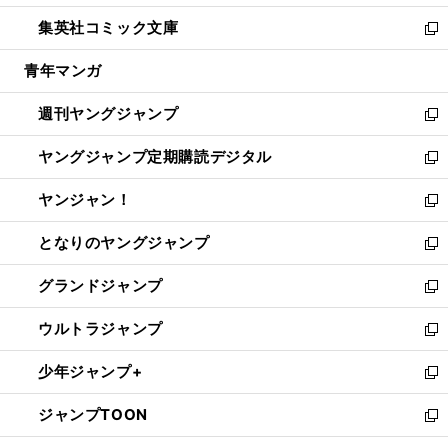
開
ウ
ン
ウ
し
集英社コミック文庫
く
で
ド
ィ
い
新
開
ウ
ン
ウ
し
青年マンガ
く
で
ド
ィ
い
開
ウ
ン
ウ
週刊ヤングジャンプ
く
で
ド
ィ
新
開
ウ
ン
し
ヤングジャンプ定期購読デジタル
く
で
ド
い
新
開
ウ
ウ
し
ヤンジャン！
く
で
ィ
い
新
開
ン
ウ
し
となりのヤングジャンプ
く
ド
ィ
い
新
ウ
ン
ウ
し
グランドジャンプ
で
ド
ィ
い
新
開
ウ
ン
ウ
し
ウルトラジャンプ
く
で
ド
ィ
い
新
開
ウ
ン
ウ
し
少年ジャンプ+
く
で
ド
ィ
い
新
開
ウ
ン
ウ
し
ジャンプTOON
く
で
ド
ィ
い
新
開
ウ
ン
ウ
し