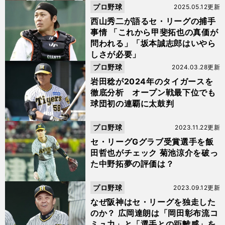
プロ野球
2025.05.12更新
西山秀二が語るセ・リーグの捕手
事情 「これから甲斐拓也の真価が
問われる」「坂本誠志郎はいやら
しさが必要」
プロ野球
2024.03.28更新
岩田稔が2024年のタイガースを
徹底分析 オープン戦最下位でも
球団初の連覇に太鼓判
プロ野球
2023.11.22更新
セ・リーグGグラブ受賞選手を飯
田哲也がチェック 菊池涼介を破っ
た中野拓夢の評価は？
プロ野球
2023.09.12更新
なぜ阪神はセ・リーグを独走した
のか？ 広岡達朗は「岡田彰布流コ
ミュ力」と「選手との距離感」を