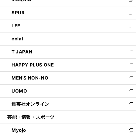
ド
ィ
い
新
ウ
ン
ウ
し
SPUR
で
ド
ィ
い
新
開
ウ
ン
ウ
し
LEE
く
で
ド
ィ
い
新
開
ウ
ン
ウ
し
eclat
く
で
ド
ィ
い
新
開
ウ
ン
ウ
し
T JAPAN
く
で
ド
ィ
い
新
開
ウ
ン
ウ
し
HAPPY PLUS ONE
く
で
ド
ィ
い
新
開
ウ
ン
ウ
し
MEN'S NON-NO
く
で
ド
ィ
い
新
開
ウ
ン
ウ
し
UOMO
く
で
ド
ィ
い
新
開
ウ
ン
ウ
し
集英社オンライン
く
で
ド
ィ
い
新
開
ウ
ン
ウ
し
芸能・情報・スポーツ
く
で
ド
ィ
い
開
ウ
ン
ウ
Myojo
く
で
ド
ィ
新