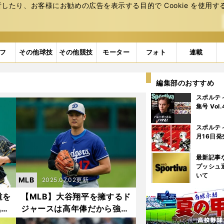
たり、お客様にお勧めの広告を表⽰する⽬的で Cookie を使⽤す
フ
その他球技
その他競技
モーター
フォト
連載
編集部のおすすめ
スポルテ
集号 Vol
スポルテ
月16日発
最新記事
プッシュ
いて
MLB
2025.07.02更新
道を
【MLB】大谷翔平を擁するド
気を
ジャースは高年俸だから強い
の奮
わけではない 倹約球団パイ