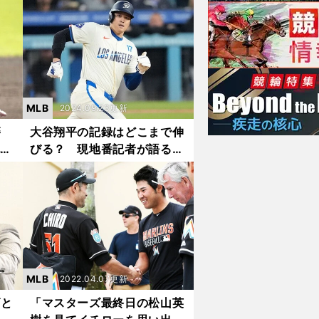
ーム
レーツの実況アナウンサーが
語る球団格差の本質
MLB
2024.09.23更新
移籍
大谷翔平の記録はどこまで伸
記者
びる？ 現地番記者が語る
と
「60－60」の可能性
MLB
2022.04.07更新
ズと
「マスターズ最終日の松山英