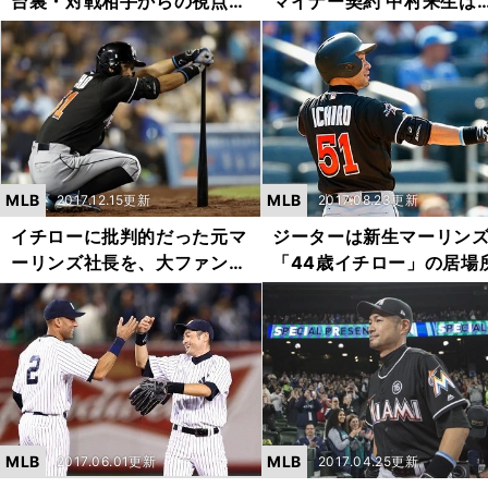
台裏・対戦相手からの視点
マイナー契約 中村来生は
清々しい真っ向勝負を選んだ
「２％」の狭き門をくぐ
理由
けメジャー昇格を目指す
MLB
MLB
2017.12.15更新
2017.08.23更新
イチローに批判的だった元マ
ジーターは新生マーリン
ーリンズ社長を、大ファンに
「44歳イチロー」の居場
変えた３年間
をつくるのか
MLB
MLB
2017.06.01更新
2017.04.25更新