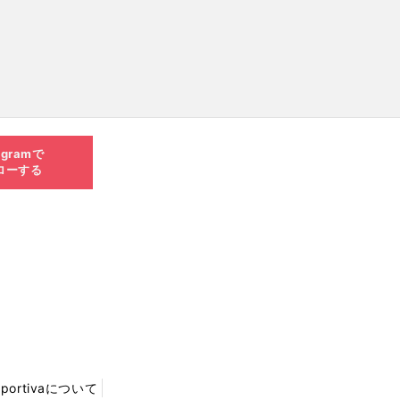
agramで
ローする
Sportivaについて