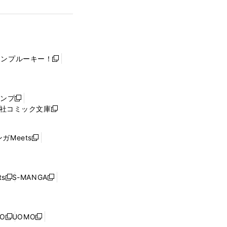
ャンプルーキー！
新
し
い
ウ
ャンプ
新
ィ
社コミック文庫
し
新
ン
い
し
ド
ウ
い
ウ
ガMeets
新
ィ
ウ
で
し
ン
ィ
開
い
ド
ン
く
ウ
ウ
ド
s
S-MANGA
新
新
ィ
で
ウ
し
し
ン
開
で
い
い
ド
く
開
ウ
ウ
ウ
NO
UOMO
く
新
新
ィ
ィ
で