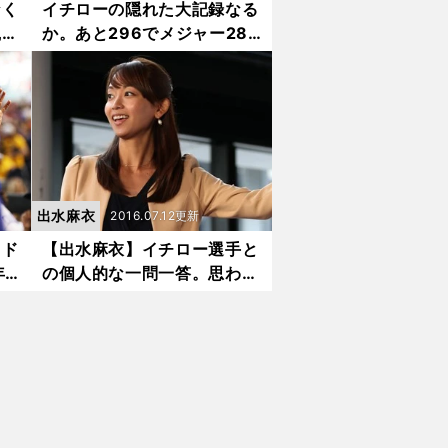
なく
イチローの隠れた大記録なる
凱旋
か。あと296でメジャー28
人目の快挙
出水麻衣
2016.07.12更新
ッド
【出水麻衣】イチロー選手と
年の
の個人的な一問一答。思わず
感動した「その中味」