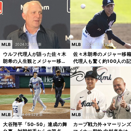
でたどり着いたサイドスロー
闘に見る個人の偉業とチ
転向
の低迷
MLB
MLB
2024.12.21更新
2024.12.21更新
ウルフ代理人が語った佐々木
佐々木朗希のメジャー
朗希の人生観とメジャー移籍
代理人も驚く約100人の
を「今」決断した理由
が会見に詰めかけた理由
は？
MLB
MLB
2024.09.22更新
2024.05.22更新
大谷翔平「50-50」達成の舞
カープ戦力外→マーリン