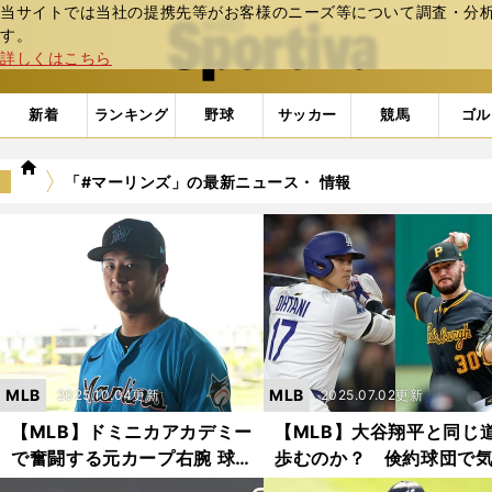
当サイトでは当社の提携先等がお客様のニーズ等について調査・分析し
web Sportiva (webスポルティーバ)
す。
詳しくはこちら
新着
ランキング
野球
サッカー
競馬
ゴル
we
「#マーリンズ」の最新ニュース・ 情報
b
ス
ポ
ル
テ
ィ
ー
バ
MLB
MLB
2025.10.04更新
2025.07.02更新
【MLB】ドミニカアカデミー
【MLB】大谷翔平と同じ
で奮闘する元カープ右腕 球
歩むのか？ 倹約球団で
速147キロでは埋もれる世界
吐く剛腕投手スキーンズ