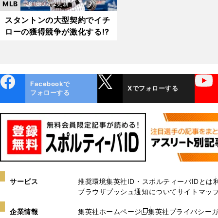
MLB
2016.07.12更新
スタントンの大型契約でイチ
ローの獲得競争が激化する!?
ebo
X
YouTube
Facebookで
Xでフォローする
ok
フォローする
サービス
推奨環境
集英社ID・スポルティーバIDとは
ブラウザプッシュ通知について
サイトマッ
企業情報
集英社ホームページ
集英社プライバシー
新