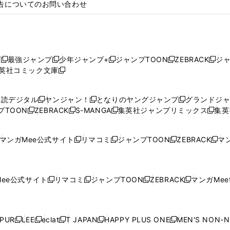
告についてのお問い合わせ
プ
最強ジャンプ
少年ジャンプ+
ジャンプTOON
ZEBRACK
ジ
新
新
新
新
新
英社コミック文庫
し
新
し
し
し
し
い
い
し
い
い
い
ウ
ウ
い
ウ
ウ
ウ
購読デジタル
ヤンジャン！
となりのヤングジャンプ
グランドジ
新
新
新
ィ
ィ
ウ
ィ
ィ
ィ
プTOON
ZEBRACK
S-MANGA
集英社ジャンプリミックス
集英
新
し
新
し
新
し
新
ン
ン
ィ
ン
ン
ン
し
い
し
い
し
い
し
ド
ド
ン
ド
ド
ド
い
ウ
い
ウ
い
ウ
い
ウ
ウ
ド
ウ
ウ
ウ
マンガMee公式サイト
リマコミ
ジャンプTOON
ZEBRACK
マン
新
新
新
新
ウ
ィ
ウ
ィ
ウ
ィ
ウ
で
で
ウ
で
で
で
し
し
し
し
し
ィ
ン
ィ
ン
ィ
ン
ィ
開
開
で
開
開
開
い
い
い
い
い
ン
ド
ン
ド
ン
ド
ン
く
く
開
く
く
く
ウ
ウ
ウ
ウ
ウ
ド
ウ
ド
ウ
ド
ウ
ド
ee公式サイト
リマコミ
ジャンプTOON
ZEBRACK
マンガMeet
く
新
新
新
新
ィ
ィ
ィ
ィ
ィ
ウ
で
ウ
で
ウ
で
ウ
し
し
し
し
ン
ン
ン
ン
ン
で
開
で
開
で
開
で
い
い
い
い
ド
ド
ド
ド
ド
開
く
開
く
開
く
開
ウ
ウ
ウ
ウ
ウ
ウ
ウ
ウ
ウ
PUR
LEE
eclat
T JAPAN
HAPPY PLUS ONE
MEN'S NON-
く
く
く
く
新
新
新
新
新
ィ
ィ
ィ
ィ
で
で
で
で
で