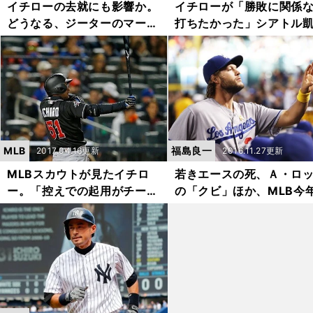
イチローの去就にも影響か。
イチローが「勝敗に関係
どうなる、ジーターのマーリ
打ちたかった」シアトル
ンズ買収問題
弾への想い
MLB
福島良一
2017.04.16更新
2016.11.27更新
MLBスカウトが見たイチロ
若きエースの死、Ａ・ロ
ー。「控えでの起用がチーム
の「クビ」ほか、MLB今
と本人のため」
10大ニュース