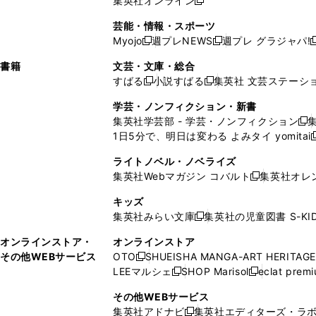
集英社オンライン
し
新
し
し
し
ン
ィ
ン
ン
開
で
開
で
い
し
い
い
い
ド
ン
ド
ド
芸能・情報・スポーツ
く
開
く
開
ウ
い
ウ
ウ
ウ
ウ
ド
ウ
ウ
Myojo
週プレNEWS
週プレ グラジャパ!
く
く
新
新
新
ィ
ウ
ィ
ィ
ィ
で
ウ
で
で
し
し
ン
ィ
ン
ン
ン
書籍
文芸・文庫・総合
開
で
開
開
い
い
ド
ン
ド
ド
ド
すばる
小説すばる
集英社 文芸ステーシ
く
開
く
く
新
新
ウ
ウ
ウ
ド
ウ
ウ
ウ
く
し
し
ィ
ィ
学芸・ノンフィクション・新書
で
ウ
で
で
で
い
い
ン
ン
集英社学芸部 - 学芸・ノンフィクション
開
で
開
開
開
新
ウ
ウ
ド
ド
1日5分で、明日は変わる よみタイ yomitai
く
開
く
く
く
し
新
ィ
ィ
ウ
ウ
く
い
ン
ン
ライトノベル・ノベライズ
で
で
ウ
ド
ド
集英社Webマガジン コバルト
集英社オレ
開
開
新
ィ
ウ
ウ
く
く
し
ン
キッズ
で
で
い
ド
集英社みらい文庫
集英社の児童図書 S-KID
開
開
新
ウ
ウ
く
く
し
ィ
オンラインストア・
オンラインストア
で
い
ン
その他WEBサービス
OTO
SHUEISHA MANGA-ART HERITAGE
開
新
ウ
ド
LEEマルシェ
SHOP Marisol
eclat prem
く
し
新
新
ィ
ウ
い
し
し
ン
その他WEBサービス
で
ウ
い
い
ド
集英社アドナビ
集英社エディターズ・ラ
開
新