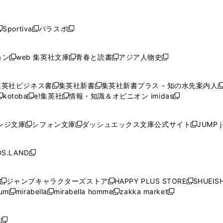
し
し
し
し
し
ン
ン
ン
ン
開
開
開
開
開
い
い
い
い
い
ド
ド
ド
ド
く
く
く
く
く
ウ
ウ
ウ
ウ
ウ
ウ
ウ
ウ
ウ
Sportiva
パラスポ
新
新
ィ
ィ
ィ
ィ
ィ
で
で
で
で
し
し
し
ン
ン
ン
ン
ン
開
開
開
開
い
い
い
ド
ド
ド
ド
ド
ョン
web 集英社文庫
青春と読書
アジア人物史
く
く
く
く
新
新
新
新
ウ
ウ
ウ
ウ
ウ
ウ
ウ
ウ
し
し
し
し
ィ
ィ
ィ
で
で
で
で
で
い
い
い
い
ン
ン
ン
集英社ビジネス書
集英社新書
集英社新書プラス - 知の水先案内人
開
開
開
開
開
新
新
新
ウ
ウ
ウ
ウ
ド
ド
ド
kotoba
e!集英社
情報・知識＆オピニオン imidas
く
く
く
く
く
新
し
新
し
新
ィ
ィ
ィ
ィ
ウ
ウ
ウ
し
し
い
し
い
し
ン
ン
ン
ン
で
で
で
い
い
ウ
い
ウ
い
ド
ド
ド
ド
ンジ文庫
シフォン文庫
ダッシュエックス文庫公式サイト
JUMP 
開
開
開
新
新
新
ウ
ウ
ィ
ウ
ィ
ウ
ウ
ウ
ウ
ウ
く
く
く
し
し
し
ィ
ィ
ン
ィ
ン
ィ
で
で
で
で
い
い
い
ン
ン
ド
ン
ド
ン
S.LAND
開
開
開
開
新
ウ
ウ
ウ
ド
ド
ウ
ド
ウ
ド
く
く
く
く
し
ィ
ィ
ィ
ウ
ウ
で
ウ
で
ウ
い
ン
ン
ン
ジャンプキャラクターズストア
HAPPY PLUS STORE
SHUEIS
で
で
開
で
開
で
新
新
新
ウ
ド
ド
ド
ium
mirabella
mirabella homme
zakka market
開
開
く
開
く
開
し
新
新
新
し
新
し
ィ
ウ
ウ
ウ
く
く
く
く
い
し
し
い
し
し
い
ン
で
で
で
ウ
い
い
ウ
い
い
ウ
ド
ボ
開
開
開
新