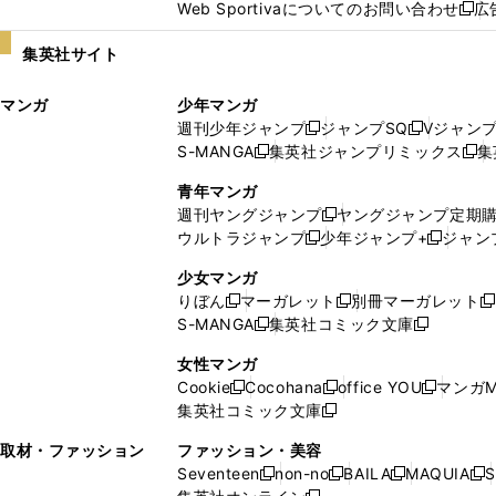
Web Sportivaについてのお問い合わせ
広
し
新
い
し
集英社サイト
ウ
い
ィ
ウ
マンガ
少年マンガ
ン
ィ
週刊少年ジャンプ
ジャンプSQ
Vジャン
ド
ン
新
新
S-MANGA
集英社ジャンプリミックス
集
ウ
ド
新
し
し
新
で
ウ
し
い
い
し
青年マンガ
開
で
い
ウ
ウ
い
週刊ヤングジャンプ
ヤングジャンプ定期
新
く
開
ウ
ィ
ィ
ウ
ウルトラジャンプ
少年ジャンプ+
ジャン
新
し
新
く
ィ
ン
ン
ィ
し
い
し
ン
ド
ド
ン
少女マンガ
い
ウ
い
ド
ウ
ウ
ド
りぼん
マーガレット
別冊マーガレット
新
新
新
ウ
ィ
ウ
ウ
で
で
ウ
S-MANGA
集英社コミック文庫
し
新
し
新
ィ
ン
ィ
で
開
開
で
い
し
い
し
ン
ド
ン
女性マンガ
開
く
く
開
ウ
い
ウ
い
ド
ウ
ド
Cookie
Cocohana
office YOU
マンガM
く
く
新
新
新
ィ
ウ
ィ
ウ
ウ
で
ウ
集英社コミック文庫
し
新
し
し
ン
ィ
ン
ィ
で
開
で
い
し
い
い
ド
ン
ド
ン
取材・ファッション
ファッション・美容
開
く
開
ウ
い
ウ
ウ
ウ
ド
ウ
ド
Seventeen
non-no
BAILA
MAQUIA
S
く
く
新
新
新
新
ィ
ウ
ィ
ィ
で
ウ
で
ウ