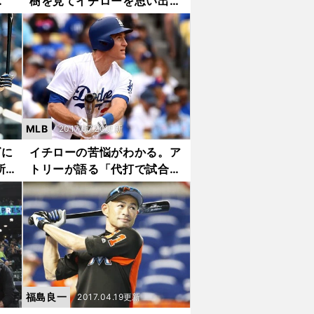
樹を見てイチローを思い出し
り抜
た」。元マーリンズ球団社長
が感動した日本人スーパース
ターの「風格」
MLB
2017.07.20更新
ズに
イチローの苦悩がわかる。ア
所
トリーが語る「代打で試合に
出る難しさ」
福島良一
2017.04.19更新