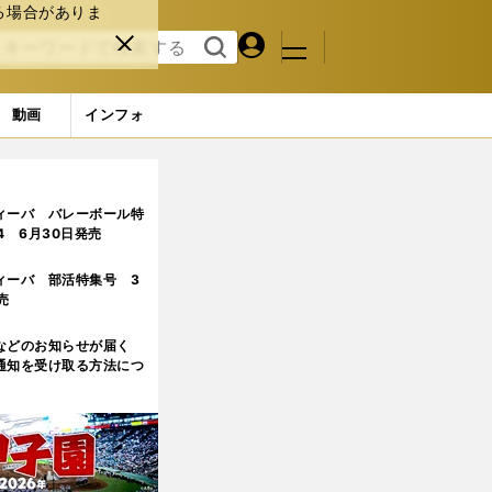
る場合がありま
マイペ
閉じ
検索
メニュ
ー
る
す
ジ
る
動画
インフォ
ィーバ バレーボール特
.4 6月30日発売
ィーバ 部活特集号 3
売
などのお知らせが届く
通知を受け取る方法につ