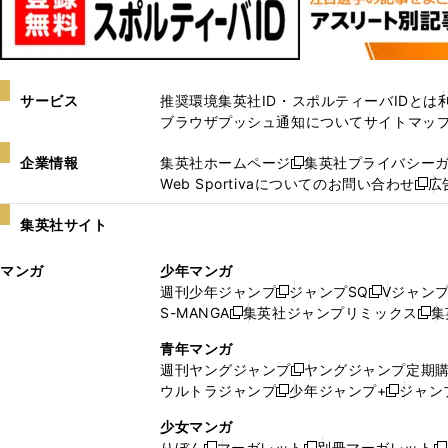
サービス
推奨環境
集英社ID・スポルティーバIDとは
ブラウザプッシュ通知について
サイトマッ
企業情報
集英社ホームページ
集英社プライバシー
新
Web Sportivaについてのお問い合わせ
広
し
新
い
し
集英社サイト
ウ
い
ィ
ウ
マンガ
少年マンガ
ン
ィ
週刊少年ジャンプ
ジャンプSQ
Vジャン
ド
ン
新
新
S-MANGA
集英社ジャンプリミックス
集
ウ
ド
新
し
し
新
で
ウ
し
い
い
し
青年マンガ
開
で
い
ウ
ウ
い
週刊ヤングジャンプ
ヤングジャンプ定期
新
く
開
ウ
ィ
ィ
ウ
ウルトラジャンプ
少年ジャンプ+
ジャン
新
し
新
く
ィ
ン
ン
ィ
し
い
し
ン
ド
ド
ン
少女マンガ
い
ウ
い
ド
ウ
ウ
ド
りぼん
マーガレット
別冊マーガレット