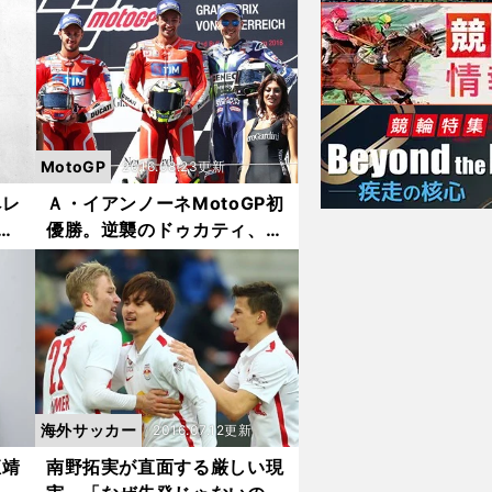
ついて大いに語った
MotoGP
2016.08.23更新
ペレ
Ａ・イアンノーネMotoGP初
破
優勝。逆襲のドゥカティ、９
年ぶりのワンツー
海外サッカー
2016.07.12更新
恒靖
南野拓実が直面する厳しい現