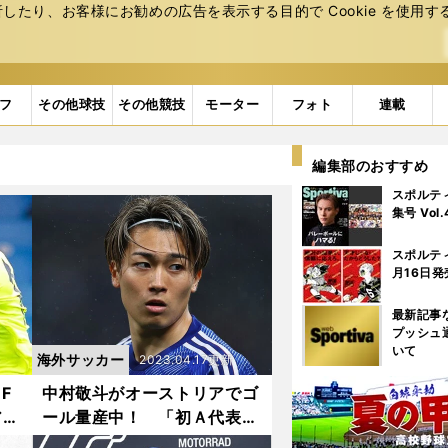
たり、お客様にお勧めの広告を表⽰する⽬的で Cookie を使⽤す
フ
その他球技
その他競技
モーター
フォト
連載
編集部のおすすめ
スポルテ
集号 Vol
スポルテ
月16日発
最新記事
プッシュ
いて
海外サッカー
2023.04.17更新
F
中村敬斗がオーストリアでゴ
アで
ール量産中！ 「初Ａ代表」
」
「現地での生活」「目標」に