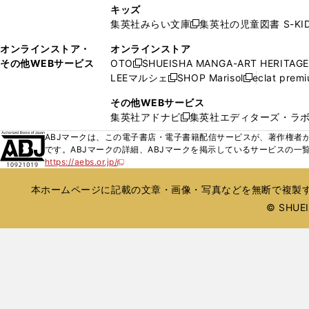
し
ン
キッズ
で
で
い
ド
集英社みらい文庫
集英社の児童図書 S-KID
開
開
新
ウ
ウ
く
く
し
ィ
オンラインストア・
オンラインストア
で
い
ン
その他WEBサービス
OTO
SHUEISHA MANGA-ART HERITAGE
開
新
ウ
ド
LEEマルシェ
SHOP Marisol
eclat prem
く
し
新
新
ィ
ウ
い
し
し
ン
その他WEBサービス
で
ウ
い
い
ド
集英社アドナビ
集英社エディターズ・ラ
開
新
ィ
ウ
ウ
ウ
く
し
ABJマークは、この電子書店・電子書籍配信サービスが、著作権者か
ン
ィ
ィ
で
い
です。ABJマークの詳細、ABJマークを掲示しているサービスの一
ド
ン
ン
開
https://aebs.or.jp/
ウ
新
ウ
ド
ド
く
し
ィ
で
ウ
ウ
い
本ホームページに記載の文章・画像・写真などを無断で複製す
ン
開
で
で
ウ
ド
© SHUEIS
ィ
く
開
開
ン
ウ
く
く
ド
で
ウ
開
で
開
く
く