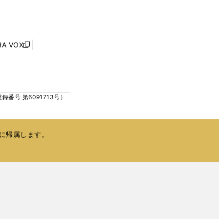
し
ン
い
ド
ウ
ウ
ィ
で
ン
HA VOX
開
新
ド
く
し
ウ
い
で
ウ
開
ィ
く
号 第6091713号）
ン
ド
ウ
で
に帰属します。
開
く