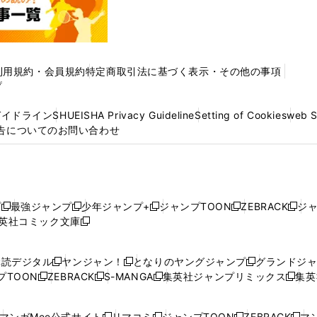
利用規約・会員規約
特定商取引法に基づく表示・その他の事項
プ
ガイドライン
SHUEISHA Privacy Guideline
Setting of Cookies
web 
告についてのお問い合わせ
プ
最強ジャンプ
少年ジャンプ+
ジャンプTOON
ZEBRACK
ジ
新
新
新
新
新
英社コミック文庫
し
新
し
し
し
し
い
い
し
い
い
い
ウ
ウ
い
ウ
ウ
ウ
購読デジタル
ヤンジャン！
となりのヤングジャンプ
グランドジ
新
新
新
ィ
ィ
ウ
ィ
ィ
ィ
プTOON
ZEBRACK
S-MANGA
集英社ジャンプリミックス
集英
新
し
新
し
新
し
新
ン
ン
ィ
ン
ン
ン
し
い
し
い
し
い
し
ド
ド
ン
ド
ド
ド
い
ウ
い
ウ
い
ウ
い
ウ
ウ
ド
ウ
ウ
ウ
マンガMee公式サイト
リマコミ
ジャンプTOON
ZEBRACK
マン