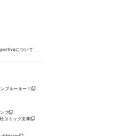
Sportivaについて
ャンプルーキー！
新
し
い
ウ
ャンプ
新
ィ
社コミック文庫
し
新
ン
い
し
ド
ウ
い
ウ
ガMeets