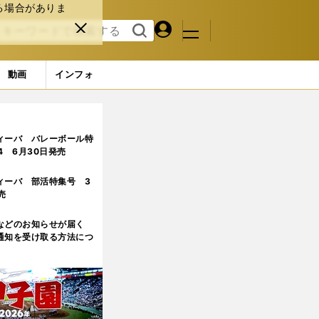
る場合がありま
マイペ
閉じ
検索
メニュ
ー
る
す
ジ
る
動画
インフォ
ィーバ バレーボール特
.4 6月30日発売
ィーバ 部活特集号 3
売
などのお知らせが届く
通知を受け取る方法につ