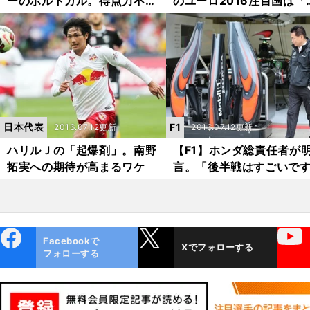
ーのポルトガル。得点力不足
のユーロ2016注目国は「
より心配な弱点
ーストリア」
日本代表
F1
2016.07.12更新
2016.07.12更新
ハリルＪの「起爆剤」。南野
【F1】ホンダ総責任者が
拓実への期待が高まるワケ
言。「後半戦はすごいで
よ」
ebo
X
YouTube
Facebookで
Xでフォローする
ok
フォローする