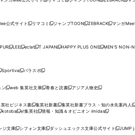
新
新
新
新
ウ
ィ
ウ
ィ
ウ
ィ
ウ
で
で
ウ
で
で
で
し
し
し
し
し
ィ
ン
ィ
ン
ィ
ン
ィ
開
開
で
開
開
開
い
い
い
い
い
ン
ド
ン
ド
ン
ド
ン
く
く
開
く
く
く
ウ
ウ
ウ
ウ
ウ
ド
ウ
ド
ウ
ド
ウ
ド
ee公式サイト
リマコミ
ジャンプTOON
ZEBRACK
マンガMeet
く
新
新
新
新
ィ
ィ
ィ
ィ
ィ
ウ
で
ウ
で
ウ
で
ウ
し
し
し
し
ン
ン
ン
ン
ン
で
開
で
開
で
開
で
い
い
い
い
ド
ド
ド
ド
ド
開
く
開
く
開
く
開
ウ
ウ
ウ
ウ
ウ
ウ
ウ
ウ
ウ
PUR
LEE
eclat
T JAPAN
HAPPY PLUS ONE
MEN'S NON-
く
く
く
く
新
新
新
新
新
ィ
ィ
ィ
ィ
で
で
で
で
で
し
し
し
し
し
ン
ン
ン
ン
開
開
開
開
開
い
い
い
い
い
ド
ド
ド
ド
く
く
く
く
く
ウ
ウ
ウ
ウ
ウ
ウ
ウ
ウ
ウ
Sportiva
パラスポ
新
新
ィ
ィ
ィ
ィ
ィ
で
で
で
で
し
し
し
ン
ン
ン
ン
ン
開
開
開
開
い
い
い
ド
ド
ド
ド
ド
ョン
web 集英社文庫
青春と読書
アジア人物史
く
く
く
く
新
新
新
新
ウ
ウ
ウ
ウ
ウ
ウ
ウ
ウ
し
し
し
し
ィ
ィ
ィ
で
で
で
で
で
い
い
い
い
ン
ン
ン
集英社ビジネス書
集英社新書
集英社新書プラス - 知の水先案内人
開
開
開
開
開
新
新
新
ウ
ウ
ウ
ウ
ド
ド
ド
kotoba
e!集英社
情報・知識＆オピニオン imidas
く
く
く
く
く
新
し
新
し
新
ィ
ィ
ィ
ィ
ウ
ウ
ウ
し
し
い
し
い
し
ン
ン
ン
ン
で
で
で
い
い
ウ
い
ウ
い
ド
ド
ド
ド
ンジ文庫
シフォン文庫
ダッシュエックス文庫公式サイト
JUMP 
開
開
開
新
新
新
ウ
ウ
ィ
ウ
ィ
ウ
ウ
ウ
ウ
ウ
く
く
く