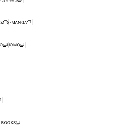
新
ィ
ウ
で
し
ン
ィ
開
い
ド
ン
く
ウ
ウ
ド
s
S-MANGA
新
新
ィ
で
ウ
し
し
ン
開
で
い
い
ド
く
開
ウ
ウ
ウ
NO
UOMO
く
新
新
ィ
ィ
で
し
し
ン
ン
開
い
い
ド
ド
く
ウ
ウ
ウ
ウ
ィ
ィ
で
で
ン
ン
開
開
ド
ド
く
く
ウ
ウ
で
で
開
開
く
く
し
い
ウ
j-BOOKS
新
ィ