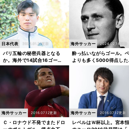
に続く選手はいるか？
日本代表
海外サッカー
2022.01.21更新
2024.02.14更新
パリ五輪の秘密兵器となる
酔っ払いながらゴール。
か。海外で14試合16ゴール
よりも多く5000得点した
を量産した18歳の日本人スト
格のストライカー
ライカー
海外サッカー
海外サッカー
2016.07.12更新
2016.07.12更新
Ｃ・ロナウド不発でまたドロ
レベルはＷ杯以上。宮本