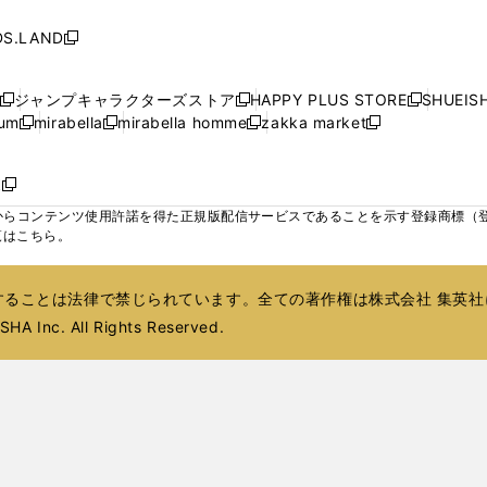
し
し
し
ィ
ィ
ン
ィ
ン
ィ
で
で
で
で
い
い
い
ン
ン
ド
ン
ド
ン
S.LAND
開
開
開
開
新
ウ
ウ
ウ
ド
ド
ウ
ド
ウ
ド
く
く
く
く
し
ィ
ィ
ィ
ウ
ウ
で
ウ
で
ウ
い
ン
ン
ン
ジャンプキャラクターズストア
HAPPY PLUS STORE
SHUEIS
で
で
開
で
開
で
新
新
新
ウ
ド
ド
ド
ium
mirabella
mirabella homme
zakka market
開
開
く
開
く
開
し
新
新
新
し
新
し
ィ
ウ
ウ
ウ
く
く
く
く
い
し
し
い
し
し
い
ン
で
で
で
ウ
い
い
ウ
い
い
ウ
ド
ボ
開
開
開
新
ィ
ウ
ウ
ィ
ウ
ウ
ィ
ウ
く
く
く
し
らコンテンツ使用許諾を得た正規版配信サービスであることを示す登録商標（登録番
ン
ィ
ィ
ン
ィ
ィ
ン
で
い
覧はこちら。
ド
ン
ン
ド
ン
ン
ド
開
ウ
ウ
ド
ド
ウ
ド
ド
ウ
く
ィ
で
ウ
ウ
で
ウ
ウ
で
ることは法律で禁じられています。全ての著作権は株式会社 集英社
ン
開
で
で
開
で
で
開
ド
HA Inc. All Rights Reserved.
く
開
開
く
開
開
く
ウ
く
く
く
く
で
開
く