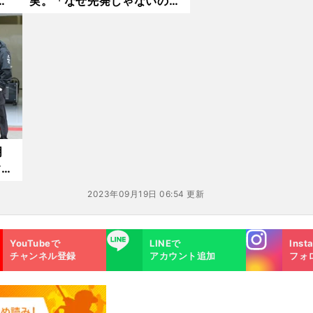
オ
実。「なぜ先発じゃないのか
わからない」
明
す
2023年09月19日 06:54 更新
Instagra
LINE
YouTubeで
LINEで
Inst
m
チャンネル登録
アカウント追加
フォ