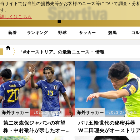
当サイトでは当社の提携先等がお客様のニーズ等について調査・分析し
web Sportiva (webスポルティーバ)
す。
詳しくはこちら
新着
ランキング
野球
サッカー
競馬
ゴル
we
「#オーストリア」の最新ニュース・ 情報
b
ス
ポ
ル
テ
ィ
ー
バ
海外サッカー
海外サッカー
2023.09.19更新
2023.07.10更新
第二次森保ジャパンの有望
パリ五輪世代の秘密兵器 
株・中村敬斗が示したオース
W二田理央がオーストリ
トリアからの出世街道 これ
飛躍「得点王になりたい