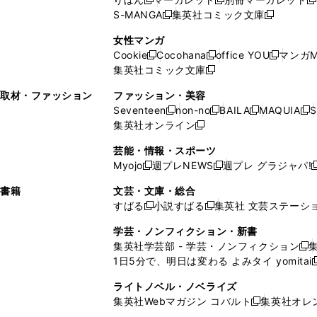
新
新
新
ウ
ィ
ウ
ウ
で
で
ウ
S-MANGA
集英社コミック文庫
し
新
し
新
ィ
ン
ィ
で
開
開
で
い
し
い
し
ン
ド
ン
女性マンガ
開
く
く
開
ウ
い
ウ
い
ド
ウ
ド
Cookie
Cocohana
office YOU
マンガM
く
く
新
新
新
ィ
ウ
ィ
ウ
ウ
で
ウ
集英社コミック文庫
し
新
し
し
ン
ィ
ン
ィ
で
開
で
い
し
い
い
ド
ン
ド
ン
取材・ファッション
ファッション・美容
開
く
開
ウ
い
ウ
ウ
ウ
ド
ウ
ド
Seventeen
non-no
BAILA
MAQUIA
S
く
く
新
新
新
新
ィ
ウ
ィ
ィ
で
ウ
で
ウ
集英社オンライン
し
新
し
し
し
ン
ィ
ン
ン
開
で
開
で
い
し
い
い
い
ド
ン
ド
ド
芸能・情報・スポーツ
く
開
く
開
ウ
い
ウ
ウ
ウ
ウ
ド
ウ
ウ
Myojo
週プレNEWS
週プレ グラジャパ!
く
く
新
新
新
ィ
ウ
ィ
ィ
ィ
で
ウ
で
で
し
し
ン
ィ
ン
ン
ン
書籍
文芸・文庫・総合
開
で
開
開
い
い
ド
ン
ド
ド
ド
すばる
小説すばる
集英社 文芸ステーシ
く
開
く
く
新
新
ウ
ウ
ウ
ド
ウ
ウ
ウ
く
し
し
ィ
ィ
学芸・ノンフィクション・新書
で
ウ
で
で
で
い
い
ン
ン
集英社学芸部 - 学芸・ノンフィクション
開
で
開
開
開
新
ウ
ウ
ド
ド
1日5分で、明日は変わる よみタイ yomitai
く
開
く
く
く
し
新
ィ
ィ
ウ
ウ
く
い
ン
ン
ライトノベル・ノベライズ
で
で
ウ
ド
ド
集英社Webマガジン コバルト
集英社オレ
開
開
新
ィ
ウ
ウ
く
く