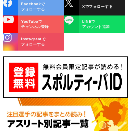
cebo
X
Facebookで
Xでフォローする
ok
フォローする
uTube
LINE
YouTubeで
LINEで
チャンネル登録
アカウント追加
stagra
Instagramで
m
フォローする