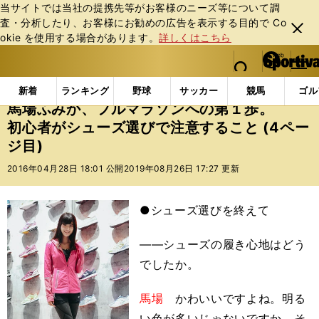
当サイトでは当社の提携先等がお客様のニーズ等について調
査・分析したり、お客様にお勧めの広告を表⽰する⽬的で Co
閉じ
okie を使⽤する場合があります。
詳しくはこちら
る
マイペ
web Sportiva (webスポルティーバ)
検索
メニュ
we
ー
Doスポーツの記事一覧
ランニング
馬場ふみか、フ
b
ジ
新着
ランキング
野球
サッカー
競馬
ゴル
ス
馬場ふみか、フルマラソンへの第１歩。
ポ
初心者がシューズ選びで注意すること (4ペー
ル
ジ目)
テ
ィ
2016年04月28日 18:01 公開
2019年08月26日 17:27 更新
ー
バ
●シューズ選びを終えて
――シューズの履き心地はどう
でしたか。
馬場
かわいいですよね。明る
い色が多いじゃないですか。そ