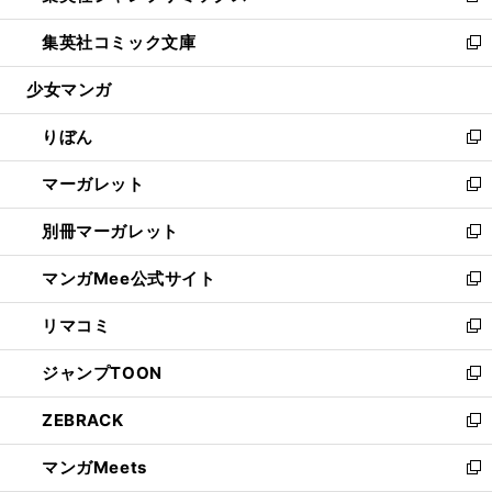
開
ウ
ン
ウ
し
集英社コミック文庫
く
で
ド
ィ
い
新
開
ウ
ン
ウ
し
少女マンガ
く
で
ド
ィ
い
開
ウ
ン
ウ
りぼん
く
で
ド
ィ
新
開
ウ
ン
し
マーガレット
く
で
ド
い
新
開
ウ
ウ
し
別冊マーガレット
く
で
ィ
い
新
開
ン
ウ
し
マンガMee公式サイト
く
ド
ィ
い
新
ウ
ン
ウ
し
リマコミ
で
ド
ィ
い
新
開
ウ
ン
ウ
し
ジャンプTOON
く
で
ド
ィ
い
新
開
ウ
ン
ウ
し
ZEBRACK
く
で
ド
ィ
い
新
開
ウ
ン
ウ
し
マンガMeets
く
で
ド
ィ
い
新
開
ウ