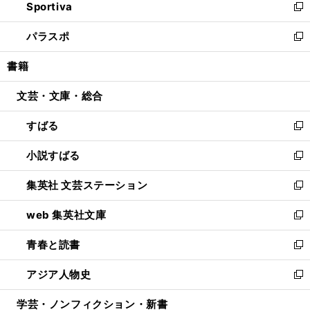
Sportiva
く
ド
ィ
い
新
ウ
ン
ウ
し
パラスポ
で
ド
ィ
い
新
開
ウ
ン
ウ
し
書籍
く
で
ド
ィ
い
開
ウ
ン
ウ
文芸・文庫・総合
く
で
ド
ィ
開
ウ
ン
すばる
く
で
ド
新
開
ウ
し
小説すばる
く
で
い
新
開
ウ
し
集英社 文芸ステーション
く
ィ
い
新
ン
ウ
し
web 集英社文庫
ド
ィ
い
新
ウ
ン
ウ
し
青春と読書
で
ド
ィ
い
新
開
ウ
ン
ウ
し
アジア人物史
く
で
ド
ィ
い
新
開
ウ
ン
ウ
し
学芸・ノンフィクション・新書
く
で
ド
ィ
い