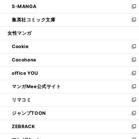
ン
ウ
し
S-MANGA
く
で
ド
ィ
い
新
開
ウ
ン
ウ
し
集英社コミック文庫
く
で
ド
ィ
い
新
開
ウ
ン
ウ
し
女性マンガ
く
で
ド
ィ
い
開
ウ
ン
ウ
Cookie
く
で
ド
ィ
新
開
ウ
ン
し
Cocohana
く
で
ド
い
新
開
ウ
ウ
し
office YOU
く
で
ィ
い
新
開
ン
ウ
し
マンガMee公式サイト
く
ド
ィ
い
新
ウ
ン
ウ
し
リマコミ
で
ド
ィ
い
新
開
ウ
ン
ウ
し
ジャンプTOON
く
で
ド
ィ
い
新
開
ウ
ン
ウ
し
ZEBRACK
く
で
ド
ィ
い
新
開
ウ
ン
ウ
し