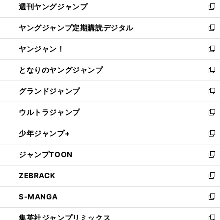
週刊ヤングジャンプ
く
で
ド
ィ
新
開
ウ
ン
し
ヤングジャンプ定期購読デジタル
く
で
ド
い
新
開
ウ
ウ
し
ヤンジャン！
く
で
ィ
い
新
開
ン
ウ
し
となりのヤングジャンプ
く
ド
ィ
い
新
ウ
ン
ウ
し
グランドジャンプ
で
ド
ィ
い
新
開
ウ
ン
ウ
し
ウルトラジャンプ
く
で
ド
ィ
い
新
開
ウ
ン
ウ
し
少年ジャンプ+
く
で
ド
ィ
い
新
開
ウ
ン
ウ
し
ジャンプTOON
く
で
ド
ィ
い
新
開
ウ
ン
ウ
し
ZEBRACK
く
で
ド
ィ
い
新
開
ウ
ン
ウ
し
S-MANGA
く
で
ド
ィ
い
新
開
ウ
ン
ウ
し
集英社ジャンプリミックス
く
で
ド
ィ
い
新