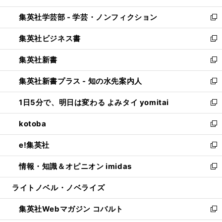
開
ウ
ン
ウ
集英社学芸部 - 学芸・ノンフィクション
く
で
ド
ィ
新
開
ウ
ン
し
集英社ビジネス書
く
で
ド
い
新
開
ウ
ウ
し
集英社新書
く
で
ィ
い
新
開
ン
ウ
し
集英社新書プラス - 知の水先案内人
く
ド
ィ
い
新
ウ
ン
ウ
し
1日5分で、明日は変わる よみタイ yomitai
で
ド
ィ
い
新
開
ウ
ン
ウ
し
kotoba
く
で
ド
ィ
い
新
開
ウ
ン
ウ
し
e!集英社
く
で
ド
ィ
い
新
開
ウ
ン
ウ
し
情報・知識＆オピニオン imidas
く
で
ド
ィ
い
新
開
ウ
ン
ウ
し
ライトノベル・ノベライズ
く
で
ド
ィ
い
開
ウ
ン
ウ
集英社Webマガジン コバルト
く
で
ド
ィ
新
開
ウ
ン
し