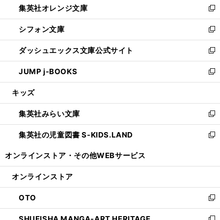
集英社オレンジ文庫
く
で
ド
い
新
開
ウ
ウ
し
シフォン文庫
く
で
ィ
い
新
開
ン
ウ
し
ダッシュエックス文庫公式サイト
く
ド
ィ
い
新
ウ
ン
ウ
し
JUMP j-BOOKS
で
ド
ィ
い
新
開
ウ
ン
ウ
し
キッズ
く
で
ド
ィ
い
開
ウ
ン
ウ
集英社みらい文庫
く
で
ド
ィ
新
開
ウ
ン
し
集英社の児童図書 S-KIDS.LAND
く
で
ド
い
新
開
ウ
ウ
し
オンラインストア・
その他WEBサービス
く
で
ィ
い
開
ン
ウ
オンラインストア
く
ド
ィ
ウ
ン
OTO
で
ド
新
開
ウ
し
SHUEISHA MANGA-ART HERITAGE
く
で