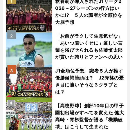
秋春制が導入されたJ1リーグ2
1
026－27シーズンの行方はい
かに!? ５人の識者が全順位を
大胆予想
「お前がラクして生意気だな」
2
「あいつ若いくせに」厳しい言
葉を浴びせられるも佐藤慎太郎
が貫いた誇りとファンへの思い
J1全順位予想 識者５人が推す
3
優勝候補筆頭は？ J2降格の憂
き目に遭いそうな３クラブと
は？
4
【高校野球】創部10年目の甲子
園初出場がすべてを変えた 健大
高崎・青栁監督が語る「機動破
壊」はこうして生まれた