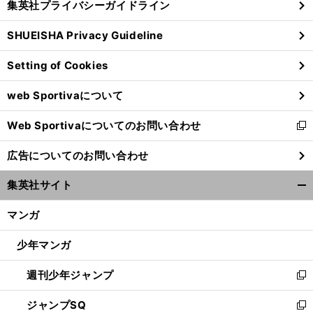
集英社プライバシーガイドライン
い
る
ウ
SHUEISHA Privacy Guideline
ィ
ン
Setting of Cookies
ド
ウ
web Sportivaについて
で
開
Web Sportivaについてのお問い合わせ
く
新
し
広告についてのお問い合わせ
い
ウ
集英社サイト
ィ
開
ン
く/
マンガ
ド
閉
ウ
じ
少年マンガ
で
る
開
週刊少年ジャンプ
く
新
し
ジャンプSQ
い
新