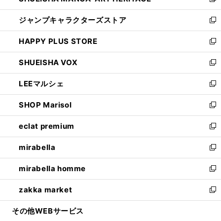
い
新
開
ウ
し
ジャンプキャラクターズストア
く
ィ
い
新
ン
ウ
し
HAPPY PLUS STORE
ド
ィ
い
新
ウ
ン
ウ
し
SHUEISHA VOX
で
ド
ィ
い
新
開
ウ
ン
ウ
し
LEEマルシェ
く
で
ド
ィ
い
新
開
ウ
ン
ウ
し
SHOP Marisol
く
で
ド
ィ
い
新
開
ウ
ン
ウ
し
eclat premium
く
で
ド
ィ
い
新
開
ウ
ン
ウ
し
mirabella
く
で
ド
ィ
い
新
開
ウ
ン
ウ
し
mirabella homme
く
で
ド
ィ
い
新
開
ウ
ン
ウ
し
zakka market
く
で
ド
ィ
い
新
開
ウ
ン
ウ
し
その他WEBサービス
く
で
ド
ィ
い