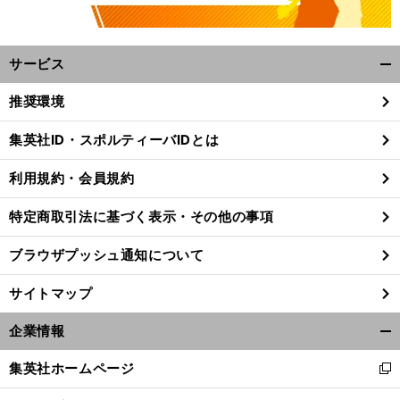
サービス
開
く/
推奨環境
閉
じ
集英社ID・スポルティーバIDとは
る
マ
。
準
」
正
」
ラソンも最初が肝心
「
備運動
と「
しい姿勢
を知ろう
利用規約・会員規約
特定商取引法に基づく表示・その他の事項
ブラウザプッシュ通知について
サイトマップ
企業情報
開
く/
集英社ホームページ
新
閉
し
じ