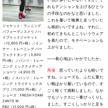
れもテンションを上げるひとつ
の手段なのかなと思いました。
これを履いて颯爽と走っていた
ジャケット：ランニング
ら格好いいですよね。それに、
パフォーマンスメリノハ
初めてきちんとこういうウェア
イブリッドジャケット
を着たので、モチベーションも
（12,600 円+税）／イン
上がりました。
ナー：トレーニング パー
フェクトタンク（3,900
――着心地はいかがでしたか。
円+税）／パンツ：トレー
ニング ミックスメディア
馬場
思っていたよりも軽いで
ショーツ（4,900 円
すね。シューズも、ふだん重た
+税）／スパッツ：トレー
い靴ばかり履いているので、す
ニング トライナミックカ
プリ（11,000 円+税）／
ごく軽くて感動しました。なか
シューズ：FRESH FOAM
でもソックスに一番びっくりし
ZANTE W
ました。すごくしっかりと足を
PB2（11,000 円+税）