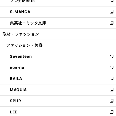
マンガMeets
く
で
ド
ィ
い
新
開
ウ
ン
ウ
し
S-MANGA
く
で
ド
ィ
い
新
開
ウ
ン
ウ
し
集英社コミック文庫
く
で
ド
ィ
い
新
開
ウ
ン
ウ
し
取材・ファッション
く
で
ド
ィ
い
開
ウ
ン
ウ
ファッション・美容
く
で
ド
ィ
開
ウ
ン
Seventeen
く
で
ド
新
開
ウ
し
non-no
く
で
い
新
開
ウ
し
BAILA
く
ィ
い
新
ン
ウ
し
MAQUIA
ド
ィ
い
新
ウ
ン
ウ
し
SPUR
で
ド
ィ
い
新
開
ウ
ン
ウ
し
LEE
く
で
ド
ィ
い
新