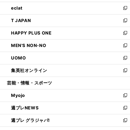
開
ウ
ン
ウ
し
eclat
く
で
ド
ィ
い
新
開
ウ
ン
ウ
し
T JAPAN
く
で
ド
ィ
い
新
開
ウ
ン
ウ
し
HAPPY PLUS ONE
く
で
ド
ィ
い
新
開
ウ
ン
ウ
し
MEN'S NON-NO
く
で
ド
ィ
い
新
開
ウ
ン
ウ
し
UOMO
く
で
ド
ィ
い
新
開
ウ
ン
ウ
し
集英社オンライン
く
で
ド
ィ
い
新
開
ウ
ン
ウ
し
芸能・情報・スポーツ
く
で
ド
ィ
い
開
ウ
ン
ウ
Myojo
く
で
ド
ィ
新
開
ウ
ン
し
週プレNEWS
く
で
ド
い
新
開
ウ
ウ
し
週プレ グラジャパ!
く
で
ィ
い
新
開
ン
ウ
し