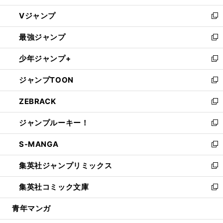
ウ
し
Vジャンプ
ィ
い
新
ン
ウ
し
最強ジャンプ
ド
ィ
い
新
ウ
ン
ウ
し
少年ジャンプ+
で
ド
ィ
い
新
開
ウ
ン
ウ
し
ジャンプTOON
く
で
ド
ィ
い
新
開
ウ
ン
ウ
し
ZEBRACK
く
で
ド
ィ
い
新
開
ウ
ン
ウ
し
ジャンプルーキー！
く
で
ド
ィ
い
新
開
ウ
ン
ウ
し
S-MANGA
く
で
ド
ィ
い
新
開
ウ
ン
ウ
し
集英社ジャンプリミックス
く
で
ド
ィ
い
新
開
ウ
ン
ウ
し
集英社コミック文庫
く
で
ド
ィ
い
新
開
ウ
ン
ウ
し
青年マンガ
く
で
ド
ィ
い
開
ウ
ン
ウ