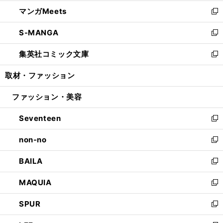
開
ウ
ン
ウ
し
マンガMeets
く
で
ド
ィ
い
新
開
ウ
ン
ウ
し
S-MANGA
く
で
ド
ィ
い
新
開
ウ
ン
ウ
し
集英社コミック文庫
く
で
ド
ィ
い
新
開
ウ
ン
ウ
し
取材・ファッション
く
で
ド
ィ
い
開
ウ
ン
ウ
ファッション・美容
く
で
ド
ィ
開
ウ
ン
Seventeen
く
で
ド
新
開
ウ
し
non-no
く
で
い
新
開
ウ
し
BAILA
く
ィ
い
新
ン
ウ
し
MAQUIA
ド
ィ
い
新
ウ
ン
ウ
し
SPUR
で
ド
ィ
い
新
開
ウ
ン
ウ
し