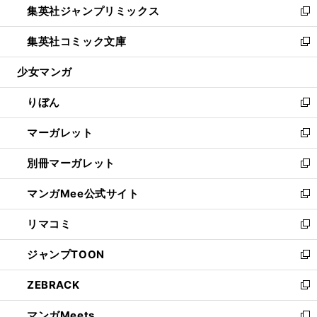
集英社ジャンプリミックス
く
で
ド
ィ
い
新
開
ウ
ン
ウ
し
集英社コミック文庫
く
で
ド
ィ
い
新
開
ウ
ン
ウ
し
少女マンガ
く
で
ド
ィ
い
開
ウ
ン
ウ
りぼん
く
で
ド
ィ
新
開
ウ
ン
し
マーガレット
く
で
ド
い
新
開
ウ
ウ
し
別冊マーガレット
く
で
ィ
い
新
開
ン
ウ
し
マンガMee公式サイト
く
ド
ィ
い
新
ウ
ン
ウ
し
リマコミ
で
ド
ィ
い
新
開
ウ
ン
ウ
し
ジャンプTOON
く
で
ド
ィ
い
新
開
ウ
ン
ウ
し
ZEBRACK
く
で
ド
ィ
い
新
開
ウ
ン
ウ
し
マンガMeets
く
で
ド
ィ