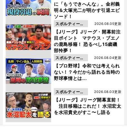
に「もうできへんな」。金村義
明＆大塚光二が明かす引退エピ
ソード！
スポルティーバ
2026.08.05更新
動画
【Jリーグ】Jリーグ・開幕前注
目ポイント マテウス・ブエノ
の鹿島移籍！ 恐るべし15歳磯
部怜夢！
スポルティーバ
2026.08.04更新
動画
【プロ野球】令和では考えられ
ない！？今だから語れる当時の
野球事情とは...
スポルティーバ
2026.08.03更新
動画
【Jリーグ】Jリーグ開幕直前！
注目移籍はこれだ！ 水沼宏太
を水沼貴史がすこ〜し語る