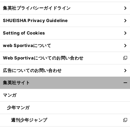
し
じ
集英社プライバシーガイドライン
い
る
ウ
SHUEISHA Privacy Guideline
ィ
ン
Setting of Cookies
ド
ウ
web Sportivaについて
で
開
Web Sportivaについてのお問い合わせ
く
新
し
広告についてのお問い合わせ
い
ウ
集英社サイト
ィ
開
ン
く/
マンガ
ド
閉
ウ
じ
少年マンガ
で
る
開
週刊少年ジャンプ
く
新
し