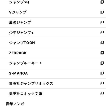
ジャンプSQ
い
新
ウ
し
Vジャンプ
ィ
い
新
ン
ウ
し
最強ジャンプ
ド
ィ
い
新
ウ
ン
ウ
し
少年ジャンプ+
で
ド
ィ
い
新
開
ウ
ン
ウ
し
ジャンプTOON
く
で
ド
ィ
い
新
開
ウ
ン
ウ
し
ZEBRACK
く
で
ド
ィ
い
新
開
ウ
ン
ウ
し
ジャンプルーキー！
く
で
ド
ィ
い
新
開
ウ
ン
ウ
し
S-MANGA
く
で
ド
ィ
い
新
開
ウ
ン
ウ
し
集英社ジャンプリミックス
く
で
ド
ィ
い
新
開
ウ
ン
ウ
し
集英社コミック文庫
く
で
ド
ィ
い
新
開
ウ
ン
ウ
し
青年マンガ
く
で
ド
ィ
い