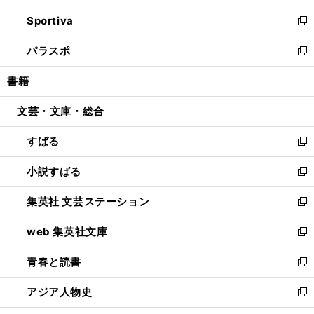
開
ン
ウ
し
Sportiva
く
ド
ィ
い
新
ウ
ン
ウ
し
パラスポ
で
ド
ィ
い
新
開
ウ
ン
ウ
し
書籍
く
で
ド
ィ
い
開
ウ
ン
ウ
文芸・文庫・総合
く
で
ド
ィ
開
ウ
ン
すばる
く
で
ド
新
開
ウ
し
小説すばる
く
で
い
新
開
ウ
し
集英社 文芸ステーション
く
ィ
い
新
ン
ウ
し
web 集英社文庫
ド
ィ
い
新
ウ
ン
ウ
し
青春と読書
で
ド
ィ
い
新
開
ウ
ン
ウ
し
アジア人物史
く
で
ド
ィ
い
新
開
ウ
ン
ウ
し