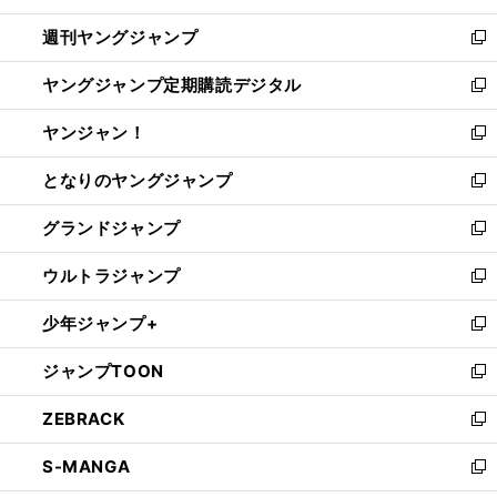
開
ウ
ン
ウ
週刊ヤングジャンプ
く
で
ド
ィ
新
開
ウ
ン
し
ヤングジャンプ定期購読デジタル
く
で
ド
い
新
開
ウ
ウ
し
ヤンジャン！
く
で
ィ
い
新
開
ン
ウ
し
となりのヤングジャンプ
く
ド
ィ
い
新
ウ
ン
ウ
し
グランドジャンプ
で
ド
ィ
い
新
開
ウ
ン
ウ
し
ウルトラジャンプ
く
で
ド
ィ
い
新
開
ウ
ン
ウ
し
少年ジャンプ+
く
で
ド
ィ
い
新
開
ウ
ン
ウ
し
ジャンプTOON
く
で
ド
ィ
い
新
開
ウ
ン
ウ
し
ZEBRACK
く
で
ド
ィ
い
新
開
ウ
ン
ウ
し
S-MANGA
く
で
ド
ィ
い
新
開
ウ
ン
ウ
し