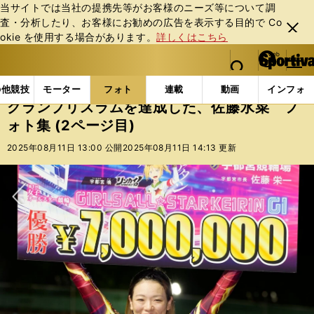
当サイトでは当社の提携先等がお客様のニーズ等について調
査・分析したり、お客様にお勧めの広告を表⽰する⽬的で Co
閉じ
okie を使⽤する場合があります。
詳しくはこちら
る
マイペ
web Sportiva (webスポルティーバ)
検索
メニュ
we
ー
フォトギャラリー
コラムフォト
グランプリスラムを
b
ジ
の他競技
モーター
フォト
連載
動画
インフォ
ス
グランプリスラムを達成した、佐藤水菜 フ
ポ
ォト集 (2ページ目)
ル
テ
2025年08月11日 13:00 公開
2025年08月11日 14:13 更新
ィ
ー
バ
次へ