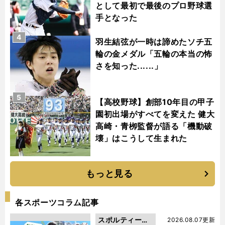
として最初で最後のプロ野球選
手となった
4
羽生結弦が一時は諦めたソチ五
輪の金メダル「五輪の本当の怖
さを知った......」
5
【高校野球】創部10年目の甲子
園初出場がすべてを変えた 健大
高崎・青栁監督が語る「機動破
壊」はこうして生まれた
もっと見る
各スポーツコラム記事
スポルティーバ
2026.08.07更新