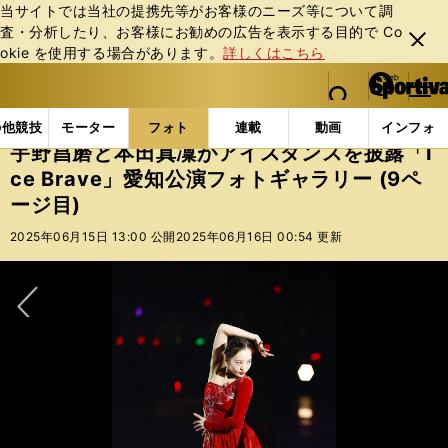
当サイトでは当社の提携先等がお客様のニーズ等について調
査・分析したり、お客様にお勧めの広告を表⽰する⽬的で Co
閉じ
okie を使⽤する場合があります。
詳しくはこちら
る
マイペ
web Sportiva (webスポルティーバ)
検索
メニュ
we
ー
フォトギャラリー
宇野昌磨と本田真凜がアイスダンスを披露
b
ジ
の他競技
モーター
フォト
連載
動画
インフォ
ス
宇野昌磨と本田真凜がアイスダンスを披露「I
ポ
ce Brave」愛知公演フォトギャラリー (9ペ
ル
ージ目)
テ
ィ
2025年06月15日 13:00 公開
2025年06月16日 00:54 更新
ー
バ
次へ