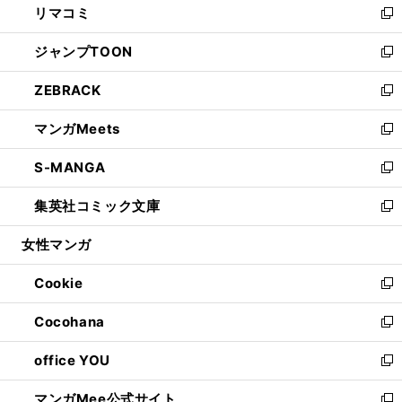
リマコミ
で
ド
ィ
い
新
開
ウ
ン
ウ
し
ジャンプTOON
く
で
ド
ィ
い
新
開
ウ
ン
ウ
し
ZEBRACK
く
で
ド
ィ
い
新
開
ウ
ン
ウ
し
マンガMeets
く
で
ド
ィ
い
新
開
ウ
ン
ウ
し
S-MANGA
く
で
ド
ィ
い
新
開
ウ
ン
ウ
し
集英社コミック文庫
く
で
ド
ィ
い
新
開
ウ
ン
ウ
し
女性マンガ
く
で
ド
ィ
い
開
ウ
ン
ウ
Cookie
く
で
ド
ィ
新
開
ウ
ン
し
Cocohana
く
で
ド
い
新
開
ウ
ウ
し
office YOU
く
で
ィ
い
新
開
ン
ウ
し
マンガMee公式サイト
く
ド
ィ
い