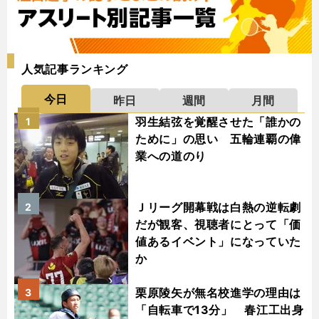
人気記事ランキング
今日
昨日
週間
月間
羽生結弦を覚醒させた「誰かの
1
ために」の思い 五輪連覇の偉
業への道のり
Ｊリーグ開幕戦は白熱の逆転劇
2
だが観客、視聴者にとって「価
値あるイベント」になっていた
か
栗原陵矢が無名校進学の理由は
3
「自転車で13分」 春江工出身