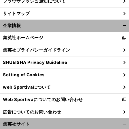
ブラウザプッシュ通知について
サイトマップ
企業情報
開
く/
集英社ホームページ
新
閉
し
じ
集英社プライバシーガイドライン
い
る
ウ
SHUEISHA Privacy Guideline
ィ
ン
Setting of Cookies
ド
ウ
web Sportivaについて
で
開
Web Sportivaについてのお問い合わせ
く
新
し
広告についてのお問い合わせ
い
ウ
集英社サイト
ィ
開