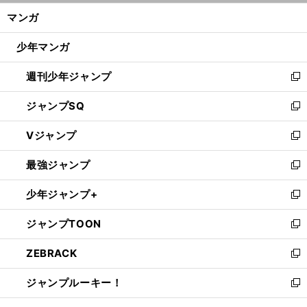
ン
く/
マンガ
ド
閉
ウ
じ
少年マンガ
で
る
開
週刊少年ジャンプ
く
新
し
ジャンプSQ
い
新
ウ
し
Vジャンプ
ィ
い
新
ン
ウ
し
最強ジャンプ
ド
ィ
い
新
ウ
ン
ウ
し
少年ジャンプ+
で
ド
ィ
い
新
開
ウ
ン
ウ
し
ジャンプTOON
く
で
ド
ィ
い
新
開
ウ
ン
ウ
し
ZEBRACK
く
で
ド
ィ
い
新
開
ウ
ン
ウ
し
ジャンプルーキー！
く
で
ド
ィ
い
新
開
ウ
ン
ウ
し