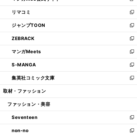
新
ウ
ン
ウ
し
リマコミ
で
ド
ィ
い
新
開
ウ
ン
ウ
し
ジャンプTOON
く
で
ド
ィ
い
新
開
ウ
ン
ウ
し
ZEBRACK
く
で
ド
ィ
い
新
開
ウ
ン
ウ
し
マンガMeets
く
で
ド
ィ
い
新
開
ウ
ン
ウ
し
S-MANGA
く
で
ド
ィ
い
新
開
ウ
ン
ウ
し
集英社コミック文庫
く
で
ド
ィ
い
新
開
ウ
ン
ウ
し
取材・ファッション
く
で
ド
ィ
い
開
ウ
ン
ウ
ファッション・美容
く
で
ド
ィ
開
ウ
ン
Seventeen
く
で
ド
新
開
ウ
し
non-no
く
で
い
新
開