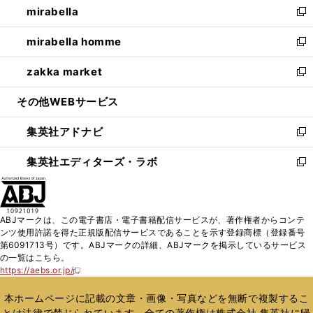
mirabella
く
で
ド
ィ
い
新
開
ウ
ン
ウ
し
mirabella homme
く
で
ド
ィ
い
新
開
ウ
ン
ウ
し
zakka market
く
で
ド
ィ
い
新
開
ウ
ン
ウ
し
その他WEBサービス
く
で
ド
ィ
い
開
ウ
ン
ウ
集英社アドナビ
く
で
ド
ィ
新
開
ウ
ン
し
集英社エディターズ・ラボ
く
で
ド
い
新
開
ウ
ウ
し
く
で
ィ
い
開
ン
ウ
ABJマークは、この電子書店・電子書籍配信サービスが、著作権者からコンテ
く
ド
ィ
ンツ使用許諾を得た正規版配信サービスであることを示す登録商標（登録番号
ウ
ン
第6091713号）です。ABJマークの詳細、ABJマークを掲示しているサービス
で
ド
の一覧はこちら。
開
ウ
https://aebs.or.jp/
新
く
で
し
い
開
本ホームページに記載の文章・画像・写真などを無断で複製するこ
ウ
く
とは法律で禁じられています。全ての著作権は株式会社 集英社に帰