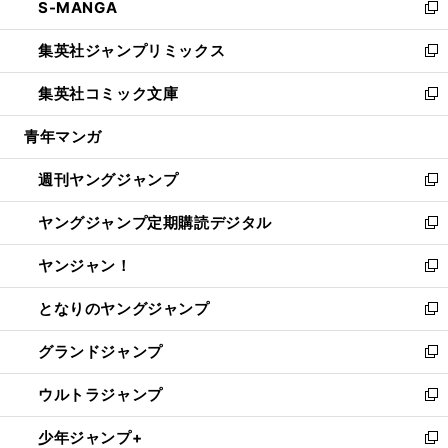
S-MANGA
く
で
ド
ィ
い
新
開
ウ
ン
ウ
し
集英社ジャンプリミックス
く
で
ド
ィ
い
新
開
ウ
ン
ウ
し
集英社コミック文庫
く
で
ド
ィ
い
新
開
ウ
ン
ウ
し
青年マンガ
く
で
ド
ィ
い
開
ウ
ン
ウ
週刊ヤングジャンプ
く
で
ド
ィ
新
開
ウ
ン
し
ヤングジャンプ定期購読デジタル
く
で
ド
い
新
開
ウ
ウ
し
ヤンジャン！
く
で
ィ
い
新
開
ン
ウ
し
となりのヤングジャンプ
く
ド
ィ
い
新
ウ
ン
ウ
し
グランドジャンプ
で
ド
ィ
い
新
開
ウ
ン
ウ
し
ウルトラジャンプ
く
で
ド
ィ
い
新
開
ウ
ン
ウ
し
少年ジャンプ+
く
で
ド
ィ
い
新