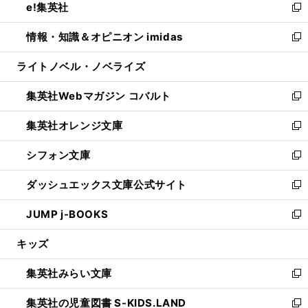
e!集英社
く
で
ド
ィ
い
新
開
ウ
ン
ウ
し
情報・知識＆オピニオン imidas
く
で
ド
ィ
い
新
開
ウ
ン
ウ
し
ライトノベル・ノベライズ
く
で
ド
ィ
い
開
ウ
ン
ウ
集英社Webマガジン コバルト
く
で
ド
ィ
新
開
ウ
ン
し
集英社オレンジ文庫
く
で
ド
い
新
開
ウ
ウ
し
シフォン文庫
く
で
ィ
い
新
開
ン
ウ
し
ダッシュエックス文庫公式サイト
く
ド
ィ
い
新
ウ
ン
ウ
し
JUMP j-BOOKS
で
ド
ィ
い
新
開
ウ
ン
ウ
し
キッズ
く
で
ド
ィ
い
開
ウ
ン
ウ
集英社みらい文庫
く
で
ド
ィ
新
開
ウ
ン
し
集英社の児童図書 S-KIDS.LAND
く
で
ド
い
新