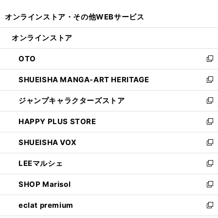
開
ウ
ウ
し
オンラインストア・
その他WEBサービス
く
で
ィ
い
開
ン
ウ
オンラインストア
く
ド
ィ
ウ
ン
OTO
で
ド
新
開
ウ
し
SHUEISHA MANGA-ART HERITAGE
く
で
い
新
開
ウ
し
ジャンプキャラクターズストア
く
ィ
い
新
ン
ウ
し
HAPPY PLUS STORE
ド
ィ
い
新
ウ
ン
ウ
し
SHUEISHA VOX
で
ド
ィ
い
新
開
ウ
ン
ウ
し
LEEマルシェ
く
で
ド
ィ
い
新
開
ウ
ン
ウ
し
SHOP Marisol
く
で
ド
ィ
い
新
開
ウ
ン
ウ
し
eclat premium
く
で
ド
ィ
い
新
開
ウ
ン
ウ
し