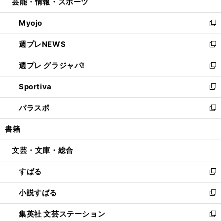
芸能・情報・スポーツ
く
で
ド
ィ
い
開
ウ
ン
ウ
Myojo
く
で
ド
ィ
新
開
ウ
ン
し
週プレNEWS
く
で
ド
い
新
開
ウ
ウ
し
週プレ グラジャパ!
く
で
ィ
い
新
開
ン
ウ
し
Sportiva
く
ド
ィ
い
新
ウ
ン
ウ
し
パラスポ
で
ド
ィ
い
新
開
ウ
ン
ウ
し
書籍
く
で
ド
ィ
い
開
ウ
ン
ウ
文芸・文庫・総合
く
で
ド
ィ
開
ウ
ン
すばる
く
で
ド
新
開
ウ
し
小説すばる
く
で
い
新
開
ウ
し
集英社 文芸ステーション
く
ィ
い
新