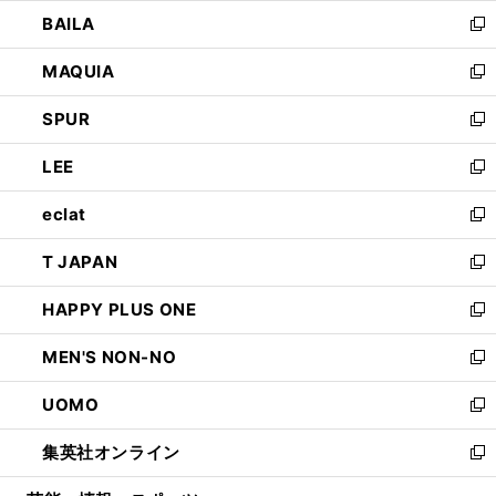
ウ
し
BAILA
く
ィ
い
新
ン
ウ
し
MAQUIA
ド
ィ
い
新
ウ
ン
ウ
し
SPUR
で
ド
ィ
い
新
開
ウ
ン
ウ
し
LEE
く
で
ド
ィ
い
新
開
ウ
ン
ウ
し
eclat
く
で
ド
ィ
い
新
開
ウ
ン
ウ
し
T JAPAN
く
で
ド
ィ
い
新
開
ウ
ン
ウ
し
HAPPY PLUS ONE
く
で
ド
ィ
い
新
開
ウ
ン
ウ
し
MEN'S NON-NO
く
で
ド
ィ
い
新
開
ウ
ン
ウ
し
UOMO
く
で
ド
ィ
い
新
開
ウ
ン
ウ
し
集英社オンライン
く
で
ド
ィ
い
新
開
ウ
ン
ウ
し