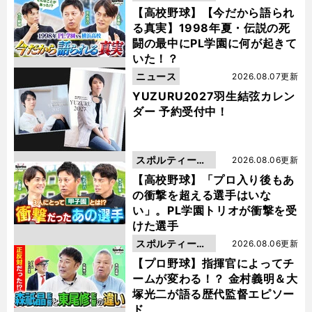
動画
【高校野球】【今だから語られ
る真実】1998年夏・伝説の死
闘の最中にPL学園に何が起きて
いた！？
ニュース
2026.08.07更新
YUZURU2027羽生結弦カレン
ダー 予約受付中！
スポルティーバ
2026.08.06更新
動画
【高校野球】「プロ入り後もあ
の衝撃を超える選手はいな
い」。PL学園トリオが衝撃を受
けた選手
スポルティーバ
2026.08.06更新
動画
【プロ野球】指揮官によってチ
ームが変わる！？ 金村義明＆大
塚光二が語る歴代監督エピソー
ド