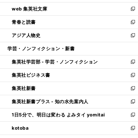
ン
ウ
し
web 集英社文庫
ド
ィ
い
新
ウ
ン
ウ
し
青春と読書
で
ド
ィ
い
新
開
ウ
ン
ウ
し
アジア人物史
く
で
ド
ィ
い
新
開
ウ
ン
ウ
し
学芸・ノンフィクション・新書
く
で
ド
ィ
い
開
ウ
ン
ウ
集英社学芸部 - 学芸・ノンフィクション
く
で
ド
ィ
新
開
ウ
ン
し
集英社ビジネス書
く
で
ド
い
新
開
ウ
ウ
し
集英社新書
く
で
ィ
い
新
開
ン
ウ
し
集英社新書プラス - 知の水先案内人
く
ド
ィ
い
新
ウ
ン
ウ
し
1日5分で、明日は変わる よみタイ yomitai
で
ド
ィ
い
新
開
ウ
ン
ウ
し
kotoba
く
で
ド
ィ
い
新
開
ウ
ン
ウ
し