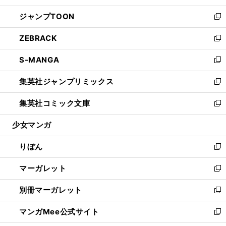
開
ウ
ン
ウ
し
ジャンプTOON
く
で
ド
ィ
い
新
開
ウ
ン
ウ
し
ZEBRACK
く
で
ド
ィ
い
新
開
ウ
ン
ウ
し
S-MANGA
く
で
ド
ィ
い
新
開
ウ
ン
ウ
し
集英社ジャンプリミックス
く
で
ド
ィ
い
新
開
ウ
ン
ウ
し
集英社コミック文庫
く
で
ド
ィ
い
新
開
ウ
ン
ウ
し
少女マンガ
く
で
ド
ィ
い
開
ウ
ン
ウ
りぼん
く
で
ド
ィ
新
開
ウ
ン
し
マーガレット
く
で
ド
い
新
開
ウ
ウ
し
別冊マーガレット
く
で
ィ
い
新
開
ン
ウ
し
マンガMee公式サイト
く
ド
ィ
い
新
ウ
ン
ウ
し