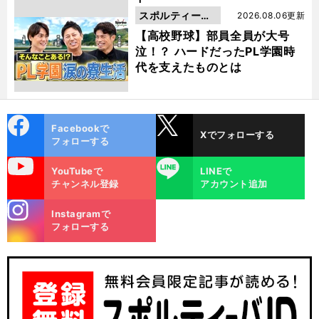
スポルティーバ
2026.08.06更新
動画
【高校野球】部員全員が大号
泣！？ ハードだったPL学園時
代を支えたものとは
cebo
X
Facebookで
Xでフォローする
ok
フォローする
uTube
LINE
YouTubeで
LINEで
チャンネル登録
アカウント追加
stagra
Instagramで
m
フォローする