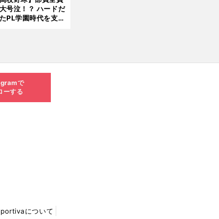
大号泣！？ ハードだ
8.0
たPL学園時代を支え
6更
ものとは
新
agramで
ローする
Sportivaについて