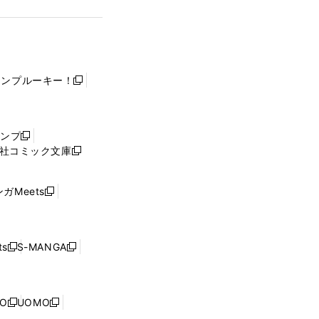
ャンプルーキー！
新
し
い
ウ
ャンプ
新
ィ
社コミック文庫
し
新
ン
い
し
ド
ウ
い
ウ
ガMeets
新
ィ
ウ
で
し
ン
ィ
開
い
ド
ン
く
ウ
ウ
ド
s
S-MANGA
新
新
ィ
で
ウ
し
し
ン
開
で
い
い
ド
く
開
ウ
ウ
ウ
NO
UOMO
く
新
新
ィ
ィ
で