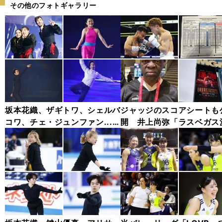
その他のフォトギャラリー
坂本花織、ザギトワ、シェルバ
ジャッジのスコアシートも
コワ、チェ・ジュンファン...
開 井上尚弥「ラスベガス
「ファンタジー・オン・アイス
戦」フォトギャラリー
2025」フォトギャラリー