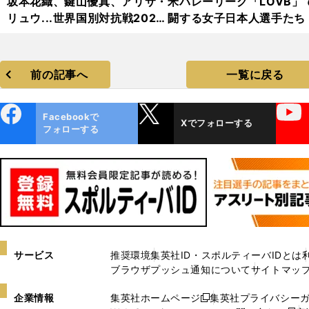
坂本花織、鍵山優真、アリサ・
米バレーリーグ「LOVB」
リュウ...世界国別対抗戦2025
闘する女子日本人選手たち
フォトギャラリー
前の記事へ
一覧に戻る
ebo
X
YouTube
Facebookで
Xでフォローする
ok
フォローする
サービス
推奨環境
集英社ID・スポルティーバIDとは
ブラウザプッシュ通知について
サイトマッ
企業情報
集英社ホームページ
集英社プライバシー
新