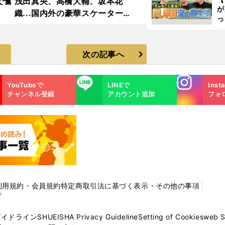
で奮
浅田真央、高橋大輔、坂本花
が
織...国内外の豪華スケーターが
っ
集結「スターズ・オン・アイス
た
2025」フォトギャラリー
次の記事へ
Instagra
LINE
YouTubeで
LINEで
Inst
m
チャンネル登録
アカウント追加
フォ
利用規約・会員規約
特定商取引法に基づく表示・その他の事項
プ
ガイドライン
SHUEISHA Privacy Guideline
Setting of Cookies
web 