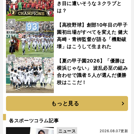
き目に遭いそうな３クラブと
は？
4
【高校野球】創部10年目の甲子
園初出場がすべてを変えた 健大
高崎・青栁監督が語る「機動破
壊」はこうして生まれた
5
【夏の甲子園2026】「優勝は
横浜じゃない」 波乱必至の組み
合わせで識者５人が選んだ優勝
校はここだ！
もっと見る
各スポーツコラム記事
ニュース
2026.08.07更新