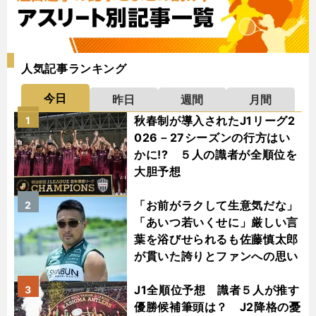
人気記事ランキング
今日
昨日
週間
月間
秋春制が導入されたJ1リーグ2
1
026－27シーズンの行方はい
かに!? ５人の識者が全順位を
大胆予想
「お前がラクして生意気だな」
2
「あいつ若いくせに」厳しい言
葉を浴びせられるも佐藤慎太郎
が貫いた誇りとファンへの思い
J1全順位予想 識者５人が推す
3
優勝候補筆頭は？ J2降格の憂