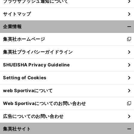
ブラウザプッシュ通知について
サイトマップ
企業情報
開
く/
集英社ホームページ
新
閉
し
じ
集英社プライバシーガイドライン
い
る
ウ
SHUEISHA Privacy Guideline
ィ
ン
Setting of Cookies
ド
ウ
web Sportivaについて
で
開
Web Sportivaについてのお問い合わせ
く
新
し
広告についてのお問い合わせ
い
ウ
集英社サイト
ィ
開