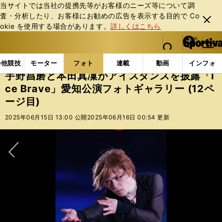
当サイトでは当社の提携先等がお客様のニーズ等について調
査・分析したり、お客様にお勧めの広告を表⽰する⽬的で Co
閉じ
okie を使⽤する場合があります。
詳しくはこちら
る
マイペ
web Sportiva (webスポルティーバ)
検索
メニュ
we
ー
フォトギャラリー
宇野昌磨と本田真凜がアイスダンスを披露
b
ジ
の他競技
モーター
フォト
連載
動画
インフォ
ス
宇野昌磨と本田真凜がアイスダンスを披露「I
ポ
ce Brave」愛知公演フォトギャラリー (12ペ
ル
ージ目)
テ
ィ
2025年06月15日 13:00 公開
2025年06月16日 00:54 更新
ー
バ
次へ