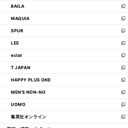
ウ
し
BAILA
く
ィ
い
新
ン
ウ
し
MAQUIA
ド
ィ
い
新
ウ
ン
ウ
し
SPUR
で
ド
ィ
い
新
開
ウ
ン
ウ
し
LEE
く
で
ド
ィ
い
新
開
ウ
ン
ウ
し
eclat
く
で
ド
ィ
い
新
開
ウ
ン
ウ
し
T JAPAN
く
で
ド
ィ
い
新
開
ウ
ン
ウ
し
HAPPY PLUS ONE
く
で
ド
ィ
い
新
開
ウ
ン
ウ
し
MEN'S NON-NO
く
で
ド
ィ
い
新
開
ウ
ン
ウ
し
UOMO
く
で
ド
ィ
い
新
開
ウ
ン
ウ
し
集英社オンライン
く
で
ド
ィ
い
新
開
ウ
ン
ウ
し