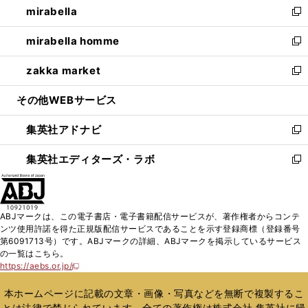
mirabella
く
で
ド
ィ
い
新
開
ウ
ン
ウ
し
mirabella homme
く
で
ド
ィ
い
新
開
ウ
ン
ウ
し
zakka market
く
で
ド
ィ
い
新
開
ウ
ン
ウ
し
その他WEBサービス
く
で
ド
ィ
い
開
ウ
ン
ウ
集英社アドナビ
く
で
ド
ィ
新
開
ウ
ン
し
集英社エディターズ・ラボ
く
で
ド
い
新
開
ウ
ウ
し
く
で
ィ
い
開
ン
ウ
ABJマークは、この電子書店・電子書籍配信サービスが、著作権者からコンテ
く
ド
ィ
ンツ使用許諾を得た正規版配信サービスであることを示す登録商標（登録番号
ウ
ン
第6091713号）です。ABJマークの詳細、ABJマークを掲示しているサービス
で
ド
の一覧はこちら。
開
ウ
https://aebs.or.jp/
新
く
で
し
い
開
本ホームページに記載の文章・画像・写真などを無断で複製するこ
ウ
く
とは法律で禁じられています。全ての著作権は株式会社 集英社に帰