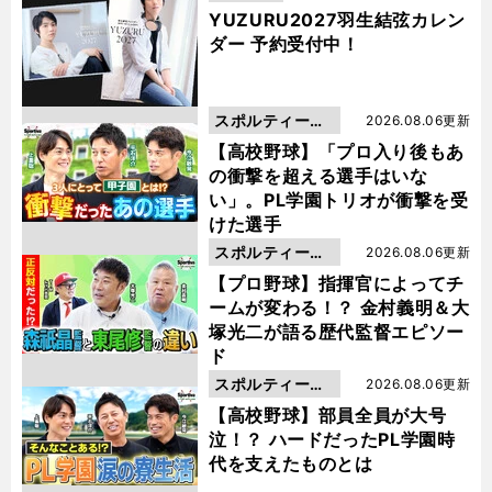
YUZURU2027羽生結弦カレン
ダー 予約受付中！
スポルティーバ
2026.08.06更新
動画
【高校野球】「プロ入り後もあ
の衝撃を超える選手はいな
い」。PL学園トリオが衝撃を受
けた選手
スポルティーバ
2026.08.06更新
動画
【プロ野球】指揮官によってチ
ームが変わる！？ 金村義明＆大
塚光二が語る歴代監督エピソー
ド
スポルティーバ
2026.08.06更新
動画
【高校野球】部員全員が大号
泣！？ ハードだったPL学園時
代を支えたものとは