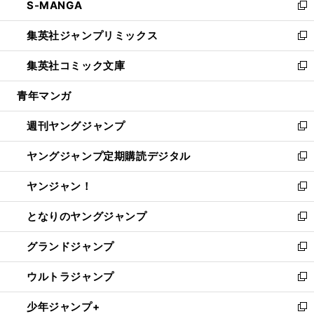
S-MANGA
く
で
ド
ィ
い
新
開
ウ
ン
ウ
し
集英社ジャンプリミックス
く
で
ド
ィ
い
新
開
ウ
ン
ウ
し
集英社コミック文庫
く
で
ド
ィ
い
新
開
ウ
ン
ウ
し
青年マンガ
く
で
ド
ィ
い
開
ウ
ン
ウ
週刊ヤングジャンプ
く
で
ド
ィ
新
開
ウ
ン
し
ヤングジャンプ定期購読デジタル
く
で
ド
い
新
開
ウ
ウ
し
ヤンジャン！
く
で
ィ
い
新
開
ン
ウ
し
となりのヤングジャンプ
く
ド
ィ
い
新
ウ
ン
ウ
し
グランドジャンプ
で
ド
ィ
い
新
開
ウ
ン
ウ
し
ウルトラジャンプ
く
で
ド
ィ
い
新
開
ウ
ン
ウ
し
少年ジャンプ+
く
で
ド
ィ
い
新