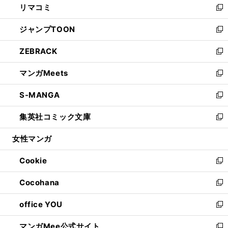
リマコミ
で
ド
ィ
い
新
開
ウ
ン
ウ
し
ジャンプTOON
く
で
ド
ィ
い
新
開
ウ
ン
ウ
し
ZEBRACK
く
で
ド
ィ
い
新
開
ウ
ン
ウ
し
マンガMeets
く
で
ド
ィ
い
新
開
ウ
ン
ウ
し
S-MANGA
く
で
ド
ィ
い
新
開
ウ
ン
ウ
し
集英社コミック文庫
く
で
ド
ィ
い
新
開
ウ
ン
ウ
し
女性マンガ
く
で
ド
ィ
い
開
ウ
ン
ウ
Cookie
く
で
ド
ィ
新
開
ウ
ン
し
Cocohana
く
で
ド
い
新
開
ウ
ウ
し
office YOU
く
で
ィ
い
新
開
ン
ウ
し
マンガMee公式サイト
く
ド
ィ
い