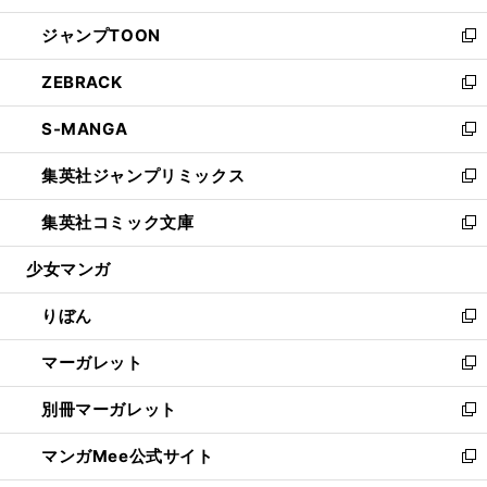
開
ウ
ン
ウ
し
ジャンプTOON
く
で
ド
ィ
い
新
開
ウ
ン
ウ
し
ZEBRACK
く
で
ド
ィ
い
新
開
ウ
ン
ウ
し
S-MANGA
く
で
ド
ィ
い
新
開
ウ
ン
ウ
し
集英社ジャンプリミックス
く
で
ド
ィ
い
新
開
ウ
ン
ウ
し
集英社コミック文庫
く
で
ド
ィ
い
新
開
ウ
ン
ウ
し
少女マンガ
く
で
ド
ィ
い
開
ウ
ン
ウ
りぼん
く
で
ド
ィ
新
開
ウ
ン
し
マーガレット
く
で
ド
い
新
開
ウ
ウ
し
別冊マーガレット
く
で
ィ
い
新
開
ン
ウ
し
マンガMee公式サイト
く
ド
ィ
い
新
ウ
ン
ウ
し