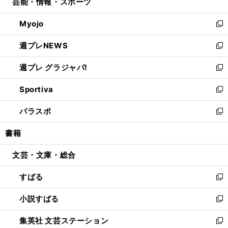
芸能・情報・スポーツ
く
で
ド
ィ
い
開
ウ
ン
ウ
Myojo
く
で
ド
ィ
新
開
ウ
ン
し
週プレNEWS
く
で
ド
い
新
開
ウ
ウ
し
週プレ グラジャパ!
く
で
ィ
い
新
開
ン
ウ
し
Sportiva
く
ド
ィ
い
新
ウ
ン
ウ
し
パラスポ
で
ド
ィ
い
新
開
ウ
ン
ウ
し
書籍
く
で
ド
ィ
い
開
ウ
ン
ウ
文芸・文庫・総合
く
で
ド
ィ
開
ウ
ン
すばる
く
で
ド
新
開
ウ
し
小説すばる
く
で
い
新
開
ウ
し
集英社 文芸ステーション
く
ィ
い
新