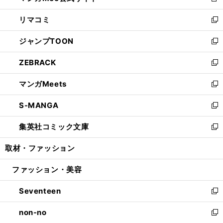
新
ウ
ン
ウ
し
リマコミ
で
ド
ィ
い
新
開
ウ
ン
ウ
し
ジャンプTOON
く
で
ド
ィ
い
新
開
ウ
ン
ウ
し
ZEBRACK
く
で
ド
ィ
い
新
開
ウ
ン
ウ
し
マンガMeets
く
で
ド
ィ
い
新
開
ウ
ン
ウ
し
S-MANGA
く
で
ド
ィ
い
新
開
ウ
ン
ウ
し
集英社コミック文庫
く
で
ド
ィ
い
新
開
ウ
ン
ウ
し
取材・ファッション
く
で
ド
ィ
い
開
ウ
ン
ウ
ファッション・美容
く
で
ド
ィ
開
ウ
ン
Seventeen
く
で
ド
新
開
ウ
し
non-no
く
で
い
新
開