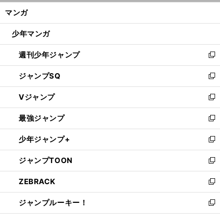
ン
く/
マンガ
ド
閉
ウ
じ
少年マンガ
で
る
開
週刊少年ジャンプ
く
新
し
ジャンプSQ
い
新
ウ
し
Vジャンプ
ィ
い
新
ン
ウ
し
最強ジャンプ
ド
ィ
い
新
ウ
ン
ウ
し
少年ジャンプ+
で
ド
ィ
い
新
開
ウ
ン
ウ
し
ジャンプTOON
く
で
ド
ィ
い
新
開
ウ
ン
ウ
し
ZEBRACK
く
で
ド
ィ
い
新
開
ウ
ン
ウ
し
ジャンプルーキー！
く
で
ド
ィ
い
新
開
ウ
ン
ウ
し