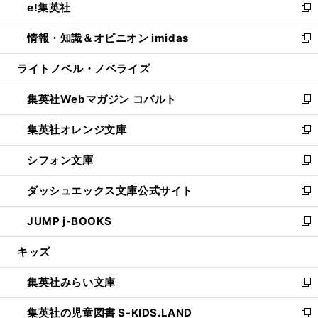
e!集英社
く
で
ド
ィ
い
新
開
ウ
ン
ウ
し
情報・知識＆オピニオン imidas
く
で
ド
ィ
い
新
開
ウ
ン
ウ
し
ライトノベル・ノベライズ
く
で
ド
ィ
い
開
ウ
ン
ウ
集英社Webマガジン コバルト
く
で
ド
ィ
新
開
ウ
ン
し
集英社オレンジ文庫
く
で
ド
い
新
開
ウ
ウ
し
シフォン文庫
く
で
ィ
い
新
開
ン
ウ
し
ダッシュエックス文庫公式サイト
く
ド
ィ
い
新
ウ
ン
ウ
し
JUMP j-BOOKS
で
ド
ィ
い
新
開
ウ
ン
ウ
し
キッズ
く
で
ド
ィ
い
開
ウ
ン
ウ
集英社みらい文庫
く
で
ド
ィ
新
開
ウ
ン
し
集英社の児童図書 S-KIDS.LAND
く
で
ド
い
新