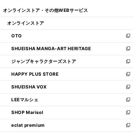
開
ウ
ウ
し
オンラインストア・
その他WEBサービス
く
で
ィ
い
開
ン
ウ
オンラインストア
く
ド
ィ
ウ
ン
OTO
で
ド
新
開
ウ
し
SHUEISHA MANGA-ART HERITAGE
く
で
い
新
開
ウ
し
ジャンプキャラクターズストア
く
ィ
い
新
ン
ウ
し
HAPPY PLUS STORE
ド
ィ
い
新
ウ
ン
ウ
し
SHUEISHA VOX
で
ド
ィ
い
新
開
ウ
ン
ウ
し
LEEマルシェ
く
で
ド
ィ
い
新
開
ウ
ン
ウ
し
SHOP Marisol
く
で
ド
ィ
い
新
開
ウ
ン
ウ
し
eclat premium
く
で
ド
ィ
い
新
開
ウ
ン
ウ
し