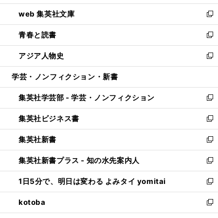
ン
ウ
し
web 集英社文庫
ド
ィ
い
新
ウ
ン
ウ
し
青春と読書
で
ド
ィ
い
新
開
ウ
ン
ウ
し
アジア人物史
く
で
ド
ィ
い
新
開
ウ
ン
ウ
し
学芸・ノンフィクション・新書
く
で
ド
ィ
い
開
ウ
ン
ウ
集英社学芸部 - 学芸・ノンフィクション
く
で
ド
ィ
新
開
ウ
ン
し
集英社ビジネス書
く
で
ド
い
新
開
ウ
ウ
し
集英社新書
く
で
ィ
い
新
開
ン
ウ
し
集英社新書プラス - 知の水先案内人
く
ド
ィ
い
新
ウ
ン
ウ
し
1日5分で、明日は変わる よみタイ yomitai
で
ド
ィ
い
新
開
ウ
ン
ウ
し
kotoba
く
で
ド
ィ
い
新
開
ウ
ン
ウ
し