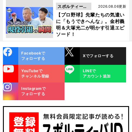
スポルティーバ
2026.08.06更新
動画
【プロ野球】先輩たちの気遣い
に「もうできへんな」。金村義
明＆大塚光二が明かす引退エピ
ソード！
cebo
X
Facebookで
Xでフォローする
ok
フォローする
uTube
LINE
YouTubeで
LINEで
チャンネル登録
アカウント追加
stagra
Instagramで
m
フォローする