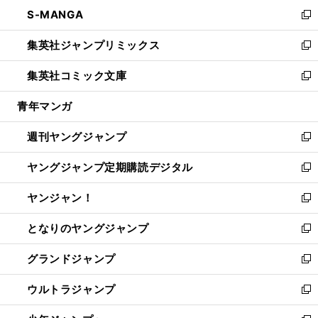
ン
ウ
し
S-MANGA
く
で
ド
ィ
い
新
開
ウ
ン
ウ
し
集英社ジャンプリミックス
く
で
ド
ィ
い
新
開
ウ
ン
ウ
し
集英社コミック文庫
く
で
ド
ィ
い
新
開
ウ
ン
ウ
し
青年マンガ
く
で
ド
ィ
い
開
ウ
ン
ウ
週刊ヤングジャンプ
く
で
ド
ィ
新
開
ウ
ン
し
ヤングジャンプ定期購読デジタル
く
で
ド
い
新
開
ウ
ウ
し
ヤンジャン！
く
で
ィ
い
新
開
ン
ウ
し
となりのヤングジャンプ
く
ド
ィ
い
新
ウ
ン
ウ
し
グランドジャンプ
で
ド
ィ
い
新
開
ウ
ン
ウ
し
ウルトラジャンプ
く
で
ド
ィ
い
新
開
ウ
ン
ウ
し