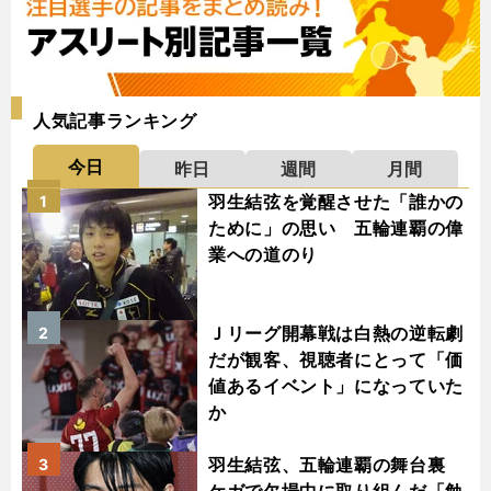
人気記事ランキング
今日
昨日
週間
月間
羽生結弦を覚醒させた「誰かの
1
ために」の思い 五輪連覇の偉
業への道のり
Ｊリーグ開幕戦は白熱の逆転劇
2
だが観客、視聴者にとって「価
値あるイベント」になっていた
か
羽生結弦、五輪連覇の舞台裏
3
ケガで欠場中に取り組んだ「勉