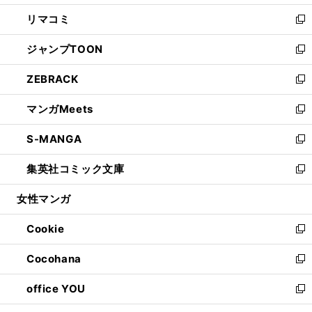
ウ
ン
ウ
し
リマコミ
で
ド
ィ
い
新
開
ウ
ン
ウ
し
ジャンプTOON
く
で
ド
ィ
い
新
開
ウ
ン
ウ
し
ZEBRACK
く
で
ド
ィ
い
新
開
ウ
ン
ウ
し
マンガMeets
く
で
ド
ィ
い
新
開
ウ
ン
ウ
し
S-MANGA
く
で
ド
ィ
い
新
開
ウ
ン
ウ
し
集英社コミック文庫
く
で
ド
ィ
い
新
開
ウ
ン
ウ
し
女性マンガ
く
で
ド
ィ
い
開
ウ
ン
ウ
Cookie
く
で
ド
ィ
新
開
ウ
ン
し
Cocohana
く
で
ド
い
新
開
ウ
ウ
し
office YOU
く
で
ィ
い
新
開
ン
ウ
し