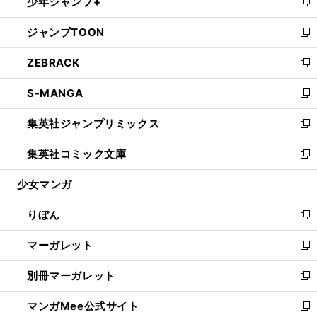
少年ジャンプ+
く
で
ド
ィ
い
新
開
ウ
ン
ウ
し
ジャンプTOON
く
で
ド
ィ
い
新
開
ウ
ン
ウ
し
ZEBRACK
く
で
ド
ィ
い
新
開
ウ
ン
ウ
し
S-MANGA
く
で
ド
ィ
い
新
開
ウ
ン
ウ
し
集英社ジャンプリミックス
く
で
ド
ィ
い
新
開
ウ
ン
ウ
し
集英社コミック文庫
く
で
ド
ィ
い
新
開
ウ
ン
ウ
し
少女マンガ
く
で
ド
ィ
い
開
ウ
ン
ウ
りぼん
く
で
ド
ィ
新
開
ウ
ン
し
マーガレット
く
で
ド
い
新
開
ウ
ウ
し
別冊マーガレット
く
で
ィ
い
新
開
ン
ウ
し
マンガMee公式サイト
く
ド
ィ
い
新