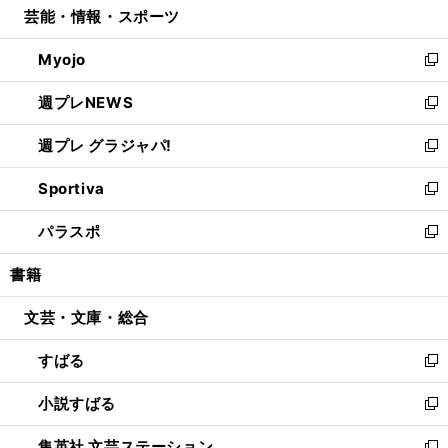
芸能・情報・スポーツ
く
で
ド
ィ
い
開
ウ
ン
ウ
Myojo
く
で
ド
ィ
新
開
ウ
ン
し
週プレNEWS
く
で
ド
い
新
開
ウ
ウ
し
週プレ グラジャパ!
く
で
ィ
い
新
開
ン
ウ
し
Sportiva
く
ド
ィ
い
新
ウ
ン
ウ
し
パラスポ
で
ド
ィ
い
新
開
ウ
ン
ウ
し
書籍
く
で
ド
ィ
い
開
ウ
ン
ウ
文芸・文庫・総合
く
で
ド
ィ
開
ウ
ン
すばる
く
で
ド
新
開
ウ
し
小説すばる
く
で
い
新
開
ウ
し
集英社 文芸ステーション
く