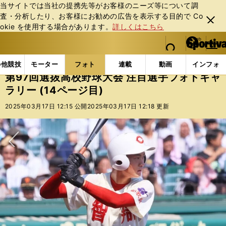
当サイトでは当社の提携先等がお客様のニーズ等について調
査・分析したり、お客様にお勧めの広告を表⽰する⽬的で Co
閉じ
okie を使⽤する場合があります。
詳しくはこちら
る
マイペ
web Sportiva (webスポルティーバ)
検索
メニュ
we
ー
フォトギャラリー
コラムフォト
第97回選抜高校野球
b
ジ
の他競技
モーター
フォト
連載
動画
インフォ
ス
第97回選抜高校野球大会 注目選手フォトギャ
ポ
ラリー (14ページ目)
ル
テ
2025年03月17日 12:15 公開
2025年03月17日 12:18 更新
ィ
ー
バ
次へ