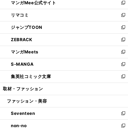
マンガMee公式サイト
く
ド
ィ
い
新
ウ
ン
ウ
し
リマコミ
で
ド
ィ
い
新
開
ウ
ン
ウ
し
ジャンプTOON
く
で
ド
ィ
い
新
開
ウ
ン
ウ
し
ZEBRACK
く
で
ド
ィ
い
新
開
ウ
ン
ウ
し
マンガMeets
く
で
ド
ィ
い
新
開
ウ
ン
ウ
し
S-MANGA
く
で
ド
ィ
い
新
開
ウ
ン
ウ
し
集英社コミック文庫
く
で
ド
ィ
い
新
開
ウ
ン
ウ
し
取材・ファッション
く
で
ド
ィ
い
開
ウ
ン
ウ
ファッション・美容
く
で
ド
ィ
開
ウ
ン
Seventeen
く
で
ド
新
開
ウ
し
non-no
く
で
い
新