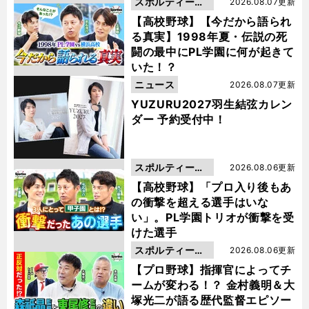
スポルティーバ
2026.08.07更新
動画
【高校野球】【今だから語られ
る真実】1998年夏・伝説の死
闘の最中にPL学園に何が起きて
いた！？
ニュース
2026.08.07更新
YUZURU2027羽生結弦カレン
ダー 予約受付中！
スポルティーバ
2026.08.06更新
動画
【高校野球】「プロ入り後もあ
の衝撃を超える選手はいな
い」。PL学園トリオが衝撃を受
けた選手
スポルティーバ
2026.08.06更新
動画
【プロ野球】指揮官によってチ
ームが変わる！？ 金村義明＆大
塚光二が語る歴代監督エピソー