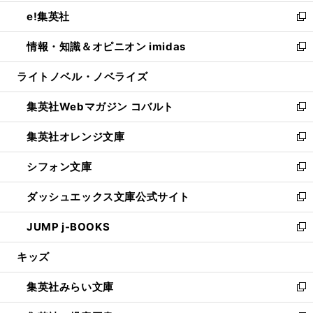
開
ウ
ン
ウ
し
e!集英社
く
で
ド
ィ
い
新
開
ウ
ン
ウ
し
情報・知識＆オピニオン imidas
く
で
ド
ィ
い
新
開
ウ
ン
ウ
し
ライトノベル・ノベライズ
く
で
ド
ィ
い
開
ウ
ン
ウ
集英社Webマガジン コバルト
く
で
ド
ィ
新
開
ウ
ン
し
集英社オレンジ文庫
く
で
ド
い
新
開
ウ
ウ
し
シフォン文庫
く
で
ィ
い
新
開
ン
ウ
し
ダッシュエックス文庫公式サイト
く
ド
ィ
い
新
ウ
ン
ウ
し
JUMP j-BOOKS
で
ド
ィ
い
新
開
ウ
ン
ウ
し
キッズ
く
で
ド
ィ
い
開
ウ
ン
ウ
集英社みらい文庫
く
で
ド
ィ
新
開
ウ
ン
し