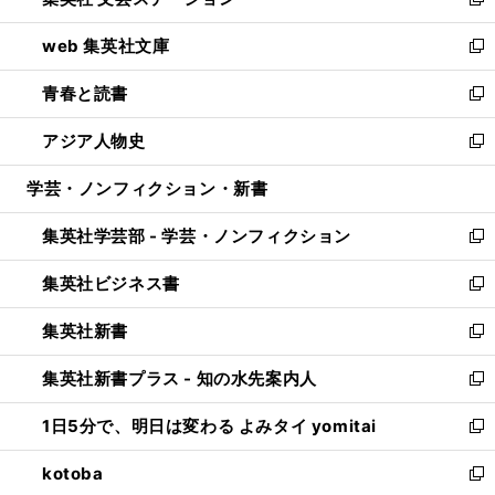
ィ
い
新
ン
ウ
し
web 集英社文庫
ド
ィ
い
新
ウ
ン
ウ
し
青春と読書
で
ド
ィ
い
新
開
ウ
ン
ウ
し
アジア人物史
く
で
ド
ィ
い
新
開
ウ
ン
ウ
し
学芸・ノンフィクション・新書
く
で
ド
ィ
い
開
ウ
ン
ウ
集英社学芸部 - 学芸・ノンフィクション
く
で
ド
ィ
新
開
ウ
ン
し
集英社ビジネス書
く
で
ド
い
新
開
ウ
ウ
し
集英社新書
く
で
ィ
い
新
開
ン
ウ
し
集英社新書プラス - 知の水先案内人
く
ド
ィ
い
新
ウ
ン
ウ
し
1日5分で、明日は変わる よみタイ yomitai
で
ド
ィ
い
新
開
ウ
ン
ウ
し
kotoba
く
で
ド
ィ
い
新