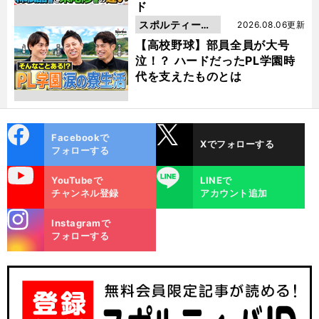
ド
スポルティーバ
2026.08.06更新
動画
【高校野球】部員全員が大号
泣！？ ハードだったPL学園時
代を支えたものとは
cebo
X
Facebookで
Xでフォローする
ok
フォローする
uTube
LINE
YouTubeで
LINEで
チャンネル登録
アカウント追加
stagra
Instagramで
m
フォローする