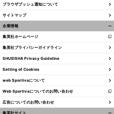
ブラウザプッシュ通知について
サイトマップ
企業情報
開
く/
集英社ホームページ
新
閉
し
じ
集英社プライバシーガイドライン
い
る
ウ
SHUEISHA Privacy Guideline
ィ
ン
Setting of Cookies
ド
ウ
web Sportivaについて
で
開
Web Sportivaについてのお問い合わせ
く
新
し
広告についてのお問い合わせ
い
ウ
集英社サイト
ィ