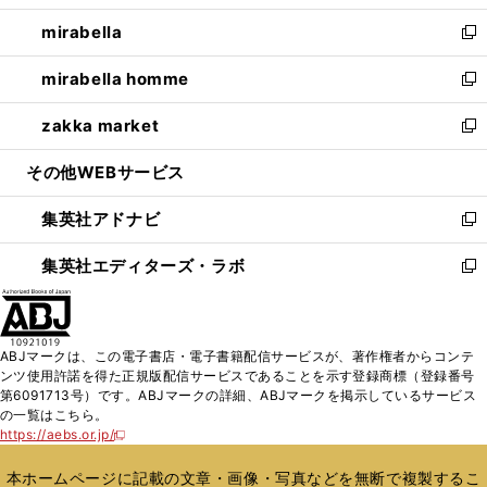
開
ウ
ン
ウ
し
mirabella
く
で
ド
ィ
い
新
開
ウ
ン
ウ
し
mirabella homme
く
で
ド
ィ
い
新
開
ウ
ン
ウ
し
zakka market
く
で
ド
ィ
い
新
開
ウ
ン
ウ
し
その他WEBサービス
く
で
ド
ィ
い
開
ウ
ン
ウ
集英社アドナビ
く
で
ド
ィ
新
開
ウ
ン
し
集英社エディターズ・ラボ
く
で
ド
い
新
開
ウ
ウ
し
く
で
ィ
い
開
ン
ウ
ABJマークは、この電子書店・電子書籍配信サービスが、著作権者からコンテ
く
ド
ィ
ンツ使用許諾を得た正規版配信サービスであることを示す登録商標（登録番号
ウ
ン
第6091713号）です。ABJマークの詳細、ABJマークを掲示しているサービス
で
ド
の一覧はこちら。
開
ウ
https://aebs.or.jp/
新
く
で
し
い
開
本ホームページに記載の文章・画像・写真などを無断で複製するこ