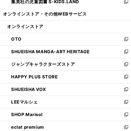
集英社の児童図書 S-KIDS.LAND
く
で
ド
い
新
開
ウ
ウ
し
オンラインストア・
その他WEBサービス
く
で
ィ
い
開
ン
ウ
オンラインストア
く
ド
ィ
ウ
ン
OTO
で
ド
新
開
ウ
し
SHUEISHA MANGA-ART HERITAGE
く
で
い
新
開
ウ
し
ジャンプキャラクターズストア
く
ィ
い
新
ン
ウ
し
HAPPY PLUS STORE
ド
ィ
い
新
ウ
ン
ウ
し
SHUEISHA VOX
で
ド
ィ
い
新
開
ウ
ン
ウ
し
LEEマルシェ
く
で
ド
ィ
い
新
開
ウ
ン
ウ
し
SHOP Marisol
く
で
ド
ィ
い
新
開
ウ
ン
ウ
し
eclat premium
く
で
ド
ィ
い
新