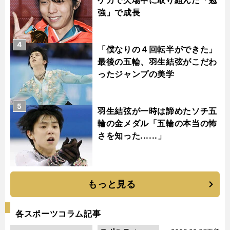
強」で成長
4
「僕なりの４回転半ができた」
最後の五輪、羽生結弦がこだわ
ったジャンプの美学
5
羽生結弦が一時は諦めたソチ五
輪の金メダル「五輪の本当の怖
さを知った......」
もっと見る
各スポーツコラム記事