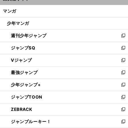
開
ン
く/
マンガ
ド
閉
ウ
じ
少年マンガ
で
る
開
週刊少年ジャンプ
く
新
し
ジャンプSQ
い
新
ウ
し
Vジャンプ
ィ
い
新
ン
ウ
し
最強ジャンプ
ド
ィ
い
新
ウ
ン
ウ
し
少年ジャンプ+
で
ド
ィ
い
新
開
ウ
ン
ウ
し
ジャンプTOON
く
で
ド
ィ
い
新
開
ウ
ン
ウ
し
ZEBRACK
く
で
ド
ィ
い
新
開
ウ
ン
ウ
し
ジャンプルーキー！
く
で
ド
ィ
い
新
開
ウ