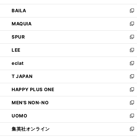
開
ウ
し
BAILA
く
ィ
い
新
ン
ウ
し
MAQUIA
ド
ィ
い
新
ウ
ン
ウ
し
SPUR
で
ド
ィ
い
新
開
ウ
ン
ウ
し
LEE
く
で
ド
ィ
い
新
開
ウ
ン
ウ
し
eclat
く
で
ド
ィ
い
新
開
ウ
ン
ウ
し
T JAPAN
く
で
ド
ィ
い
新
開
ウ
ン
ウ
し
HAPPY PLUS ONE
く
で
ド
ィ
い
新
開
ウ
ン
ウ
し
MEN'S NON-NO
く
で
ド
ィ
い
新
開
ウ
ン
ウ
し
UOMO
く
で
ド
ィ
い
新
開
ウ
ン
ウ
し
集英社オンライン
く
で
ド
ィ
い
新
開
ウ
ン
ウ
し