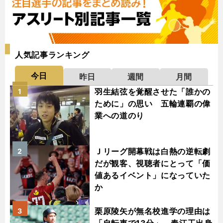
人気記事ランキング
今日
昨日
週間
月間
羽生結弦を覚醒させた「誰かの
1
ために」の思い 五輪連覇の偉
業への道のり
Ｊリーグ開幕戦は白熱の逆転劇
2
だが観客、視聴者にとって「価
値あるイベント」になっていた
か
栗原陵矢が無名校進学の理由は
3
「自転車で13分」 春江工出身