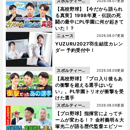
スポルティーバ
2026.08.07更新
動画
【高校野球】【今だから語られ
る真実】1998年夏・伝説の死
闘の最中にPL学園に何が起きて
いた！？
ニュース
2026.08.07更新
YUZURU2027羽生結弦カレン
ダー 予約受付中！
スポルティーバ
2026.08.06更新
動画
【高校野球】「プロ入り後もあ
の衝撃を超える選手はいな
い」。PL学園トリオが衝撃を受
けた選手
スポルティーバ
2026.08.06更新
動画
【プロ野球】指揮官によってチ
ームが変わる！？ 金村義明＆大
塚光二が語る歴代監督エピソー