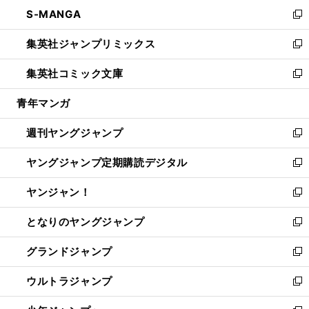
ン
ウ
し
S-MANGA
く
で
ド
ィ
い
新
開
ウ
ン
ウ
し
集英社ジャンプリミックス
く
で
ド
ィ
い
新
開
ウ
ン
ウ
し
集英社コミック文庫
く
で
ド
ィ
い
新
開
ウ
ン
ウ
し
青年マンガ
く
で
ド
ィ
い
開
ウ
ン
ウ
週刊ヤングジャンプ
く
で
ド
ィ
新
開
ウ
ン
し
ヤングジャンプ定期購読デジタル
く
で
ド
い
新
開
ウ
ウ
し
ヤンジャン！
く
で
ィ
い
新
開
ン
ウ
し
となりのヤングジャンプ
く
ド
ィ
い
新
ウ
ン
ウ
し
グランドジャンプ
で
ド
ィ
い
新
開
ウ
ン
ウ
し
ウルトラジャンプ
く
で
ド
ィ
い
新
開
ウ
ン
ウ
し