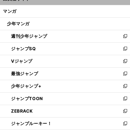
開
ン
く/
マンガ
ド
閉
ウ
じ
少年マンガ
で
る
開
週刊少年ジャンプ
く
新
し
ジャンプSQ
い
新
ウ
し
Vジャンプ
ィ
い
新
ン
ウ
し
最強ジャンプ
ド
ィ
い
新
ウ
ン
ウ
し
少年ジャンプ+
で
ド
ィ
い
新
開
ウ
ン
ウ
し
ジャンプTOON
く
で
ド
ィ
い
新
開
ウ
ン
ウ
し
ZEBRACK
く
で
ド
ィ
い
新
開
ウ
ン
ウ
し
ジャンプルーキー！
く
で
ド
ィ
い
新
開
ウ