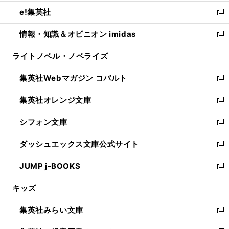
開
ウ
ン
ウ
し
e!集英社
く
で
ド
ィ
い
新
開
ウ
ン
ウ
し
情報・知識＆オピニオン imidas
く
で
ド
ィ
い
新
開
ウ
ン
ウ
し
ライトノベル・ノベライズ
く
で
ド
ィ
い
開
ウ
ン
ウ
集英社Webマガジン コバルト
く
で
ド
ィ
新
開
ウ
ン
し
集英社オレンジ文庫
く
で
ド
い
新
開
ウ
ウ
し
シフォン文庫
く
で
ィ
い
新
開
ン
ウ
し
ダッシュエックス文庫公式サイト
く
ド
ィ
い
新
ウ
ン
ウ
し
JUMP j-BOOKS
で
ド
ィ
い
新
開
ウ
ン
ウ
し
キッズ
く
で
ド
ィ
い
開
ウ
ン
ウ
集英社みらい文庫
く
で
ド
ィ
新
開
ウ
ン
し