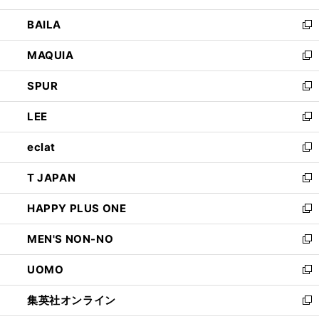
開
ウ
し
BAILA
く
ィ
い
新
ン
ウ
し
MAQUIA
ド
ィ
い
新
ウ
ン
ウ
し
SPUR
で
ド
ィ
い
新
開
ウ
ン
ウ
し
LEE
く
で
ド
ィ
い
新
開
ウ
ン
ウ
し
eclat
く
で
ド
ィ
い
新
開
ウ
ン
ウ
し
T JAPAN
く
で
ド
ィ
い
新
開
ウ
ン
ウ
し
HAPPY PLUS ONE
く
で
ド
ィ
い
新
開
ウ
ン
ウ
し
MEN'S NON-NO
く
で
ド
ィ
い
新
開
ウ
ン
ウ
し
UOMO
く
で
ド
ィ
い
新
開
ウ
ン
ウ
し
集英社オンライン
く
で
ド
ィ
い
新
開
ウ
ン
ウ
し