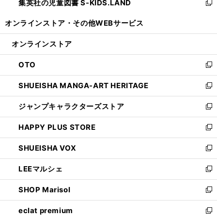
集英社の児童図書 S-KIDS.LAND
く
で
ド
い
新
開
ウ
ウ
し
オンラインストア・
その他WEBサービス
く
で
ィ
い
開
ン
ウ
オンラインストア
く
ド
ィ
ウ
ン
OTO
で
ド
新
開
ウ
し
SHUEISHA MANGA-ART HERITAGE
く
で
い
新
開
ウ
し
ジャンプキャラクターズストア
く
ィ
い
新
ン
ウ
し
HAPPY PLUS STORE
ド
ィ
い
新
ウ
ン
ウ
し
SHUEISHA VOX
で
ド
ィ
い
新
開
ウ
ン
ウ
し
LEEマルシェ
く
で
ド
ィ
い
新
開
ウ
ン
ウ
し
SHOP Marisol
く
で
ド
ィ
い
新
開
ウ
ン
ウ
し
eclat premium
く
で
ド
ィ
い
新