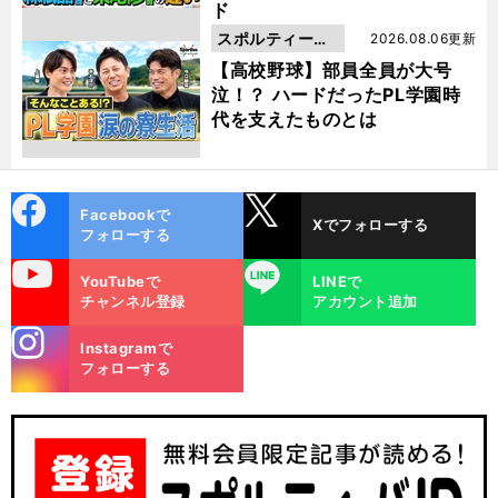
ド
スポルティーバ
2026.08.06更新
動画
【高校野球】部員全員が大号
泣！？ ハードだったPL学園時
代を支えたものとは
cebo
X
Facebookで
Xでフォローする
ok
フォローする
uTube
LINE
YouTubeで
LINEで
チャンネル登録
アカウント追加
stagra
Instagramで
m
フォローする