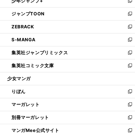
少年ジャンプ+
く
で
ド
ィ
い
新
開
ウ
ン
ウ
し
ジャンプTOON
く
で
ド
ィ
い
新
開
ウ
ン
ウ
し
ZEBRACK
く
で
ド
ィ
い
新
開
ウ
ン
ウ
し
S-MANGA
く
で
ド
ィ
い
新
開
ウ
ン
ウ
し
集英社ジャンプリミックス
く
で
ド
ィ
い
新
開
ウ
ン
ウ
し
集英社コミック文庫
く
で
ド
ィ
い
新
開
ウ
ン
ウ
し
少女マンガ
く
で
ド
ィ
い
開
ウ
ン
ウ
りぼん
く
で
ド
ィ
新
開
ウ
ン
し
マーガレット
く
で
ド
い
新
開
ウ
ウ
し
別冊マーガレット
く
で
ィ
い
新
開
ン
ウ
し
マンガMee公式サイト
く
ド
ィ
い
新