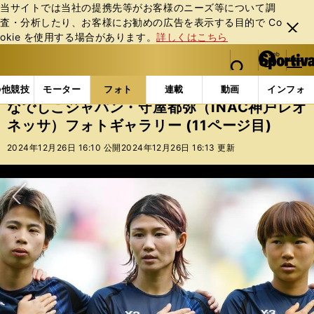
当サイトでは当社の提携先等がお客様のニーズ等について調
査・分析したり、お客様にお勧めの広告を表⽰する⽬的で Co
閉じ
okie を使⽤する場合があります。
詳しくはこちら
る
マイペ
web Sportiva (webスポルティーバ)
検索
メニュ
we
ー
フォトギャラリー
スポーツビーナスギャラリー
なで
b
ジ
の他競技
モーター
フォト
連載
動画
インフォ
ス
なでしこジャパン・守屋都弥（INAC神戸レオ
ポ
ネッサ）フォトギャラリー (11ページ目)
ル
テ
2024年12月26日 16:10 公開
2024年12月26日 16:13 更新
ィ
ー
バ
次へ