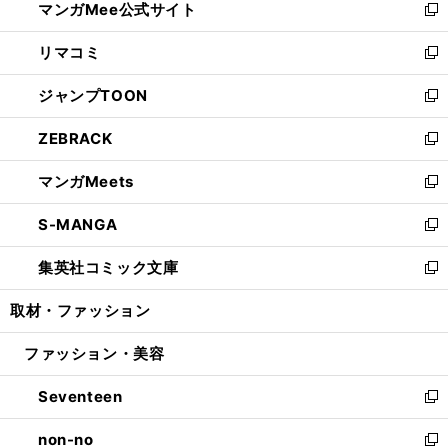
マンガMee公式サイト
く
ド
ィ
い
新
ウ
ン
ウ
し
リマコミ
で
ド
ィ
い
新
開
ウ
ン
ウ
し
ジャンプTOON
く
で
ド
ィ
い
新
開
ウ
ン
ウ
し
ZEBRACK
く
で
ド
ィ
い
新
開
ウ
ン
ウ
し
マンガMeets
く
で
ド
ィ
い
新
開
ウ
ン
ウ
し
S-MANGA
く
で
ド
ィ
い
新
開
ウ
ン
ウ
し
集英社コミック文庫
く
で
ド
ィ
い
新
開
ウ
ン
ウ
し
取材・ファッション
く
で
ド
ィ
い
開
ウ
ン
ウ
ファッション・美容
く
で
ド
ィ
開
ウ
ン
Seventeen
く
で
ド
新
開
ウ
し
non-no
く
で
い
新