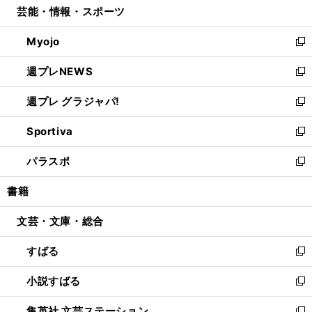
芸能・情報・スポーツ
く
で
ド
ィ
い
開
ウ
ン
ウ
Myojo
く
で
ド
ィ
新
開
ウ
ン
し
週プレNEWS
く
で
ド
い
新
開
ウ
ウ
し
週プレ グラジャパ!
く
で
ィ
い
新
開
ン
ウ
し
Sportiva
く
ド
ィ
い
新
ウ
ン
ウ
し
パラスポ
で
ド
ィ
い
新
開
ウ
ン
ウ
し
書籍
く
で
ド
ィ
い
開
ウ
ン
ウ
文芸・文庫・総合
く
で
ド
ィ
開
ウ
ン
すばる
く
で
ド
新
開
ウ
し
小説すばる
く
で
い
新
開
ウ
し
集英社 文芸ステーション
く