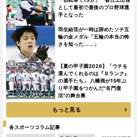
として最初で最後のプロ野球選
手となった
4
羽生結弦が一時は諦めたソチ五
輪の金メダル「五輪の本当の怖
さを知った......」
5
【夏の甲子園2026】「ウチを
選んでくれるのは『Ｂランク』
の選手たち」 八幡商が15年ぶ
り甲子園をつかんだ"名門復
活"の舞台裏
もっと見る
各スポーツコラム記事