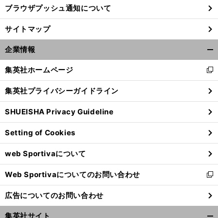
ブラウザプッシュ通知について
サイトマップ
企業情報
開
く/
集英社ホームページ
新
閉
し
じ
集英社プライバシーガイドライン
い
る
ウ
SHUEISHA Privacy Guideline
ィ
ン
Setting of Cookies
ド
ウ
web Sportivaについて
で
開
Web Sportivaについてのお問い合わせ
く
新
し
広告についてのお問い合わせ
い
ウ
集英社サイト
ィ