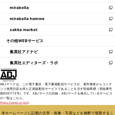
開
ウ
ン
ウ
し
mirabella
く
で
ド
ィ
い
新
開
ウ
ン
ウ
し
mirabella homme
く
で
ド
ィ
い
新
開
ウ
ン
ウ
し
zakka market
く
で
ド
ィ
い
新
開
ウ
ン
ウ
し
その他WEBサービス
く
で
ド
ィ
い
開
ウ
ン
ウ
集英社アドナビ
く
で
ド
ィ
新
開
ウ
ン
し
集英社エディターズ・ラボ
く
で
ド
い
新
開
ウ
ウ
し
く
で
ィ
い
開
ン
ウ
ABJマークは、この電子書店・電子書籍配信サービスが、著作権者からコンテ
く
ド
ィ
ンツ使用許諾を得た正規版配信サービスであることを示す登録商標（登録番号
ウ
ン
第6091713号）です。ABJマークの詳細、ABJマークを掲示しているサービス
で
ド
の一覧はこちら。
開
ウ
https://aebs.or.jp/
新
く
で
し
い
開
本ホームページに記載の文章・画像・写真などを無断で複製するこ