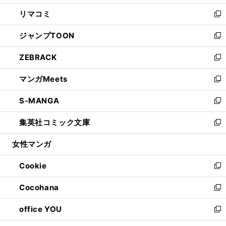
ウ
ン
ウ
し
リマコミ
で
ド
ィ
い
新
開
ウ
ン
ウ
し
ジャンプTOON
く
で
ド
ィ
い
新
開
ウ
ン
ウ
し
ZEBRACK
く
で
ド
ィ
い
新
開
ウ
ン
ウ
し
マンガMeets
く
で
ド
ィ
い
新
開
ウ
ン
ウ
し
S-MANGA
く
で
ド
ィ
い
新
開
ウ
ン
ウ
し
集英社コミック文庫
く
で
ド
ィ
い
新
開
ウ
ン
ウ
し
女性マンガ
く
で
ド
ィ
い
開
ウ
ン
ウ
Cookie
く
で
ド
ィ
新
開
ウ
ン
し
Cocohana
く
で
ド
い
新
開
ウ
ウ
し
office YOU
く
で
ィ
い
新
開
ン
ウ
し