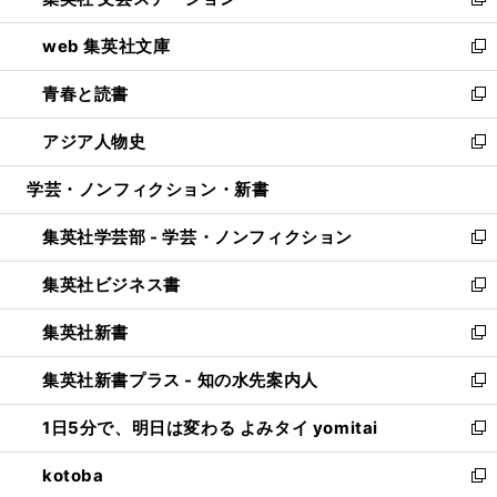
ィ
い
新
ン
ウ
し
web 集英社文庫
ド
ィ
い
新
ウ
ン
ウ
し
青春と読書
で
ド
ィ
い
新
開
ウ
ン
ウ
し
アジア人物史
く
で
ド
ィ
い
新
開
ウ
ン
ウ
し
学芸・ノンフィクション・新書
く
で
ド
ィ
い
開
ウ
ン
ウ
集英社学芸部 - 学芸・ノンフィクション
く
で
ド
ィ
新
開
ウ
ン
し
集英社ビジネス書
く
で
ド
い
新
開
ウ
ウ
し
集英社新書
く
で
ィ
い
新
開
ン
ウ
し
集英社新書プラス - 知の水先案内人
く
ド
ィ
い
新
ウ
ン
ウ
し
1日5分で、明日は変わる よみタイ yomitai
で
ド
ィ
い
新
開
ウ
ン
ウ
し
kotoba
く
で
ド
ィ
い
新