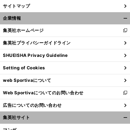
サイトマップ
企業情報
開
く/
集英社ホームページ
新
閉
し
じ
集英社プライバシーガイドライン
い
る
ウ
SHUEISHA Privacy Guideline
ィ
ン
Setting of Cookies
ド
ウ
web Sportivaについて
で
開
Web Sportivaについてのお問い合わせ
く
新
し
広告についてのお問い合わせ
い
ウ
集英社サイト
ィ
開
ン
く/
マンガ