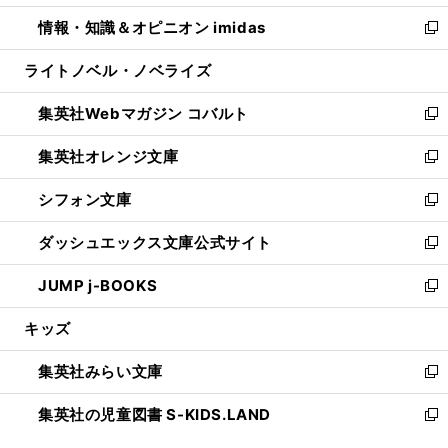
開
ウ
ン
ウ
し
情報・知識＆オピニオン imidas
く
で
ド
ィ
い
新
開
ウ
ン
ウ
し
ライトノベル・ノベライズ
く
で
ド
ィ
い
開
ウ
ン
ウ
集英社Webマガジン コバルト
く
で
ド
ィ
新
開
ウ
ン
し
集英社オレンジ文庫
く
で
ド
い
新
開
ウ
ウ
し
シフォン文庫
く
で
ィ
い
新
開
ン
ウ
し
ダッシュエックス文庫公式サイト
く
ド
ィ
い
新
ウ
ン
ウ
し
JUMP j-BOOKS
で
ド
ィ
い
新
開
ウ
ン
ウ
し
キッズ
く
で
ド
ィ
い
開
ウ
ン
ウ
集英社みらい文庫
く
で
ド
ィ
新
開
ウ
ン
し
集英社の児童図書 S-KIDS.LAND
く
で
ド
い
新
開
ウ
ウ
し