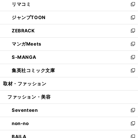
リマコミ
で
ド
ィ
い
新
開
ウ
ン
ウ
し
ジャンプTOON
く
で
ド
ィ
い
新
開
ウ
ン
ウ
し
ZEBRACK
く
で
ド
ィ
い
新
開
ウ
ン
ウ
し
マンガMeets
く
で
ド
ィ
い
新
開
ウ
ン
ウ
し
S-MANGA
く
で
ド
ィ
い
新
開
ウ
ン
ウ
し
集英社コミック文庫
く
で
ド
ィ
い
新
開
ウ
ン
ウ
し
取材・ファッション
く
で
ド
ィ
い
開
ウ
ン
ウ
ファッション・美容
く
で
ド
ィ
開
ウ
ン
Seventeen
く
で
ド
新
開
ウ
し
non-no
く
で
い
新
開
ウ
し
BAILA
く
ィ
い
新