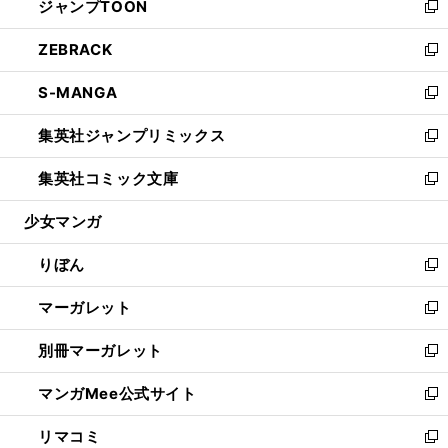
ジャンプTOON
く
で
ド
ィ
い
新
開
ウ
ン
ウ
し
ZEBRACK
く
で
ド
ィ
い
新
開
ウ
ン
ウ
し
S-MANGA
く
で
ド
ィ
い
新
開
ウ
ン
ウ
し
集英社ジャンプリミックス
く
で
ド
ィ
い
新
開
ウ
ン
ウ
し
集英社コミック文庫
く
で
ド
ィ
い
新
開
ウ
ン
ウ
し
少女マンガ
く
で
ド
ィ
い
開
ウ
ン
ウ
りぼん
く
で
ド
ィ
新
開
ウ
ン
し
マーガレット
く
で
ド
い
新
開
ウ
ウ
し
別冊マーガレット
く
で
ィ
い
新
開
ン
ウ
し
マンガMee公式サイト
く
ド
ィ
い
新
ウ
ン
ウ
し
リマコミ
で
ド
ィ
い
新