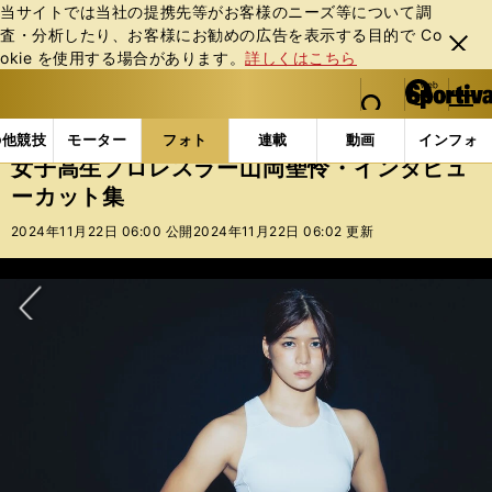
当サイトでは当社の提携先等がお客様のニーズ等について調
査・分析したり、お客様にお勧めの広告を表⽰する⽬的で Co
閉じ
okie を使⽤する場合があります。
詳しくはこちら
る
マイペ
web Sportiva (webスポルティーバ)
検索
メニュ
we
ー
フォトギャラリー
女子高生プロレスラー山岡聖怜・イ
b
ジ
の他競技
モーター
フォト
連載
動画
インフォ
ス
女子高生プロレスラー山岡聖怜・インタビュ
ポ
ーカット集
ル
テ
2024年11月22日 06:00 公開
2024年11月22日 06:02 更新
ィ
ー
バ
次へ