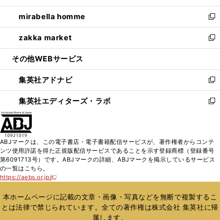
開
ウ
ン
ウ
し
mirabella homme
く
で
ド
ィ
い
新
開
ウ
ン
ウ
し
zakka market
く
で
ド
ィ
い
新
開
ウ
ン
ウ
し
その他WEBサービス
く
で
ド
ィ
い
開
ウ
ン
ウ
集英社アドナビ
く
で
ド
ィ
新
開
ウ
ン
し
集英社エディターズ・ラボ
く
で
ド
い
新
開
ウ
ウ
し
く
で
ィ
い
開
ン
ウ
ABJマークは、この電子書店・電子書籍配信サービスが、著作権者からコンテ
く
ド
ィ
ンツ使用許諾を得た正規版配信サービスであることを示す登録商標（登録番号
ウ
ン
第6091713号）です。ABJマークの詳細、ABJマークを掲示しているサービス
で
ド
の一覧はこちら。
開
ウ
https://aebs.or.jp/
新
く
で
し
い
開
本ホームページに記載の文章・画像・写真などを無断で複製するこ
ウ
く
とは法律で禁じられています。全ての著作権は株式会社 集英社に帰
ィ
属します。
ン