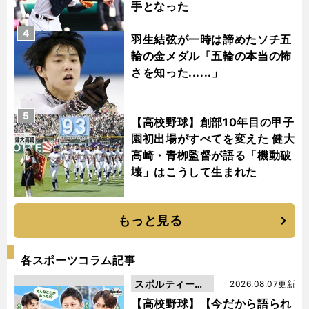
手となった
4
羽生結弦が一時は諦めたソチ五
輪の金メダル「五輪の本当の怖
さを知った......」
5
【高校野球】創部10年目の甲子
園初出場がすべてを変えた 健大
高崎・青栁監督が語る「機動破
壊」はこうして生まれた
もっと見る
各スポーツコラム記事
スポルティーバ
2026.08.07更新
動画
【高校野球】【今だから語られ