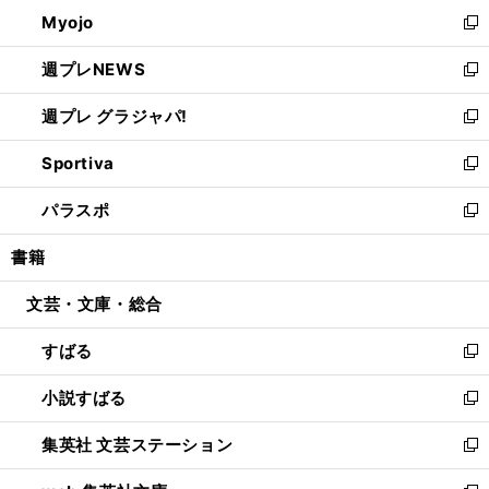
ン
ウ
Myojo
く
で
ド
ィ
新
開
ウ
ン
し
週プレNEWS
く
で
ド
い
新
開
ウ
ウ
し
週プレ グラジャパ!
く
で
ィ
い
新
開
ン
ウ
し
Sportiva
く
ド
ィ
い
新
ウ
ン
ウ
し
パラスポ
で
ド
ィ
い
新
開
ウ
ン
ウ
し
書籍
く
で
ド
ィ
い
開
ウ
ン
ウ
文芸・文庫・総合
く
で
ド
ィ
開
ウ
ン
すばる
く
で
ド
新
開
ウ
し
小説すばる
く
で
い
新
開
ウ
し
集英社 文芸ステーション
く
ィ
い
新
ン
ウ
し