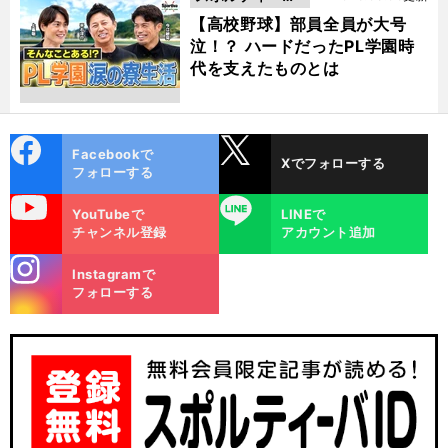
動画
【高校野球】部員全員が大号
泣！？ ハードだったPL学園時
代を支えたものとは
cebo
X
Facebookで
Xでフォローする
ok
フォローする
uTube
LINE
YouTubeで
LINEで
チャンネル登録
アカウント追加
stagra
Instagramで
m
フォローする