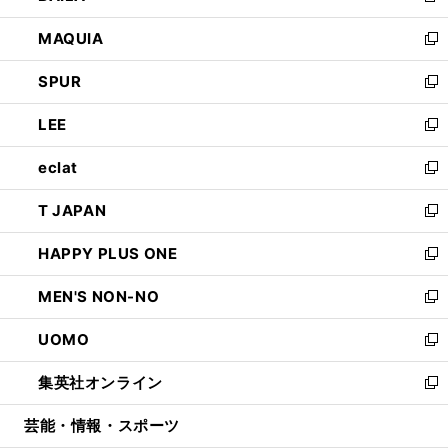
ン
ウ
し
MAQUIA
ド
ィ
い
新
ウ
ン
ウ
し
SPUR
で
ド
ィ
い
新
開
ウ
ン
ウ
し
LEE
く
で
ド
ィ
い
新
開
ウ
ン
ウ
し
eclat
く
で
ド
ィ
い
新
開
ウ
ン
ウ
し
T JAPAN
く
で
ド
ィ
い
新
開
ウ
ン
ウ
し
HAPPY PLUS ONE
く
で
ド
ィ
い
新
開
ウ
ン
ウ
し
MEN'S NON-NO
く
で
ド
ィ
い
新
開
ウ
ン
ウ
し
UOMO
く
で
ド
ィ
い
新
開
ウ
ン
ウ
し
集英社オンライン
く
で
ド
ィ
い
新
開
ウ
ン
ウ
し
芸能・情報・スポーツ
く
で
ド
ィ
い
開
ウ