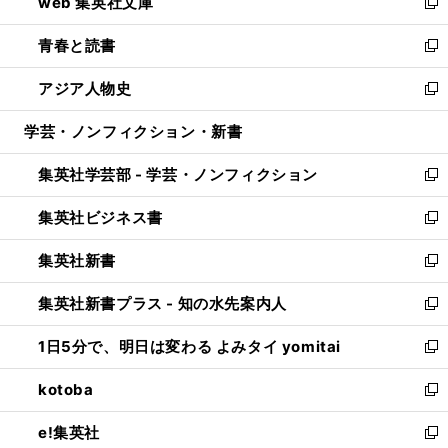
web 集英社文庫
ド
ィ
い
新
ウ
ン
ウ
し
青春と読書
で
ド
ィ
い
新
開
ウ
ン
ウ
し
アジア人物史
く
で
ド
ィ
い
新
開
ウ
ン
ウ
し
学芸・ノンフィクション・新書
く
で
ド
ィ
い
開
ウ
ン
ウ
集英社学芸部 - 学芸・ノンフィクション
く
で
ド
ィ
新
開
ウ
ン
し
集英社ビジネス書
く
で
ド
い
新
開
ウ
ウ
し
集英社新書
く
で
ィ
い
新
開
ン
ウ
し
集英社新書プラス - 知の水先案内人
く
ド
ィ
い
新
ウ
ン
ウ
し
1日5分で、明日は変わる よみタイ yomitai
で
ド
ィ
い
新
開
ウ
ン
ウ
し
kotoba
く
で
ド
ィ
い
新
開
ウ
ン
ウ
し
e!集英社
く
で
ド
ィ
い
新