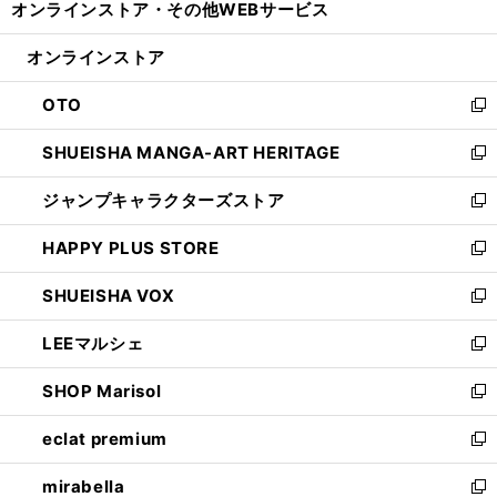
オンラインストア・
その他WEBサービス
く
で
ィ
い
開
ン
ウ
オンラインストア
く
ド
ィ
ウ
ン
OTO
で
ド
新
開
ウ
し
SHUEISHA MANGA-ART HERITAGE
く
で
い
新
開
ウ
し
ジャンプキャラクターズストア
く
ィ
い
新
ン
ウ
し
HAPPY PLUS STORE
ド
ィ
い
新
ウ
ン
ウ
し
SHUEISHA VOX
で
ド
ィ
い
新
開
ウ
ン
ウ
し
LEEマルシェ
く
で
ド
ィ
い
新
開
ウ
ン
ウ
し
SHOP Marisol
く
で
ド
ィ
い
新
開
ウ
ン
ウ
し
eclat premium
く
で
ド
ィ
い
新
開
ウ
ン
ウ
し
mirabella
く
で
ド
ィ
い
新