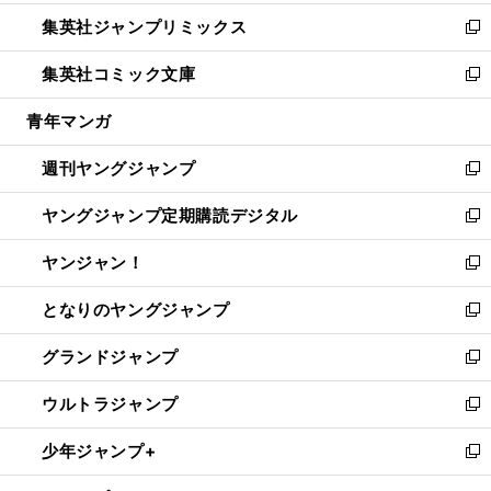
開
ウ
ン
ウ
し
集英社ジャンプリミックス
く
で
ド
ィ
い
新
開
ウ
ン
ウ
し
集英社コミック文庫
く
で
ド
ィ
い
新
開
ウ
ン
ウ
し
青年マンガ
く
で
ド
ィ
い
開
ウ
ン
ウ
週刊ヤングジャンプ
く
で
ド
ィ
新
開
ウ
ン
し
ヤングジャンプ定期購読デジタル
く
で
ド
い
新
開
ウ
ウ
し
ヤンジャン！
く
で
ィ
い
新
開
ン
ウ
し
となりのヤングジャンプ
く
ド
ィ
い
新
ウ
ン
ウ
し
グランドジャンプ
で
ド
ィ
い
新
開
ウ
ン
ウ
し
ウルトラジャンプ
く
で
ド
ィ
い
新
開
ウ
ン
ウ
し
少年ジャンプ+
く
で
ド
ィ
い
新
開
ウ
ン
ウ
し