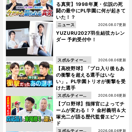
る真実】1998年夏・伝説の死
闘の最中にPL学園に何が起きて
いた！？
ニュース
2026.08.07更新
YUZURU2027羽生結弦カレン
ダー 予約受付中！
スポルティーバ
2026.08.06更新
動画
【高校野球】「プロ入り後もあ
の衝撃を超える選手はいな
い」。PL学園トリオが衝撃を受
けた選手
スポルティーバ
2026.08.06更新
動画
【プロ野球】指揮官によってチ
ームが変わる！？ 金村義明＆大
塚光二が語る歴代監督エピソー
ド
スポルティーバ
2026.08.06更新