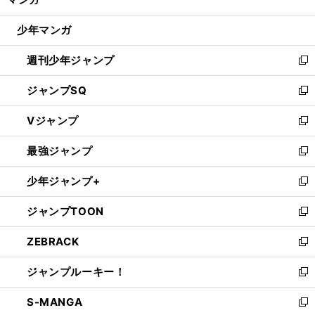
ド
閉
ウ
じ
少年マンガ
で
る
開
週刊少年ジャンプ
く
新
し
ジャンプSQ
い
新
ウ
し
Vジャンプ
ィ
い
新
ン
ウ
し
最強ジャンプ
ド
ィ
い
新
ウ
ン
ウ
し
少年ジャンプ+
で
ド
ィ
い
新
開
ウ
ン
ウ
し
ジャンプTOON
く
で
ド
ィ
い
新
開
ウ
ン
ウ
し
ZEBRACK
く
で
ド
ィ
い
新
開
ウ
ン
ウ
し
ジャンプルーキー！
く
で
ド
ィ
い
新
開
ウ
ン
ウ
し
S-MANGA
く
で
ド
ィ
い
新