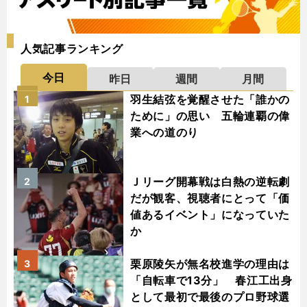
人気記事ランキング
今日
昨日
週間
月間
羽生結弦を覚醒させた「誰かの
1
ために」の思い 五輪連覇の偉
業への道のり
Ｊリーグ開幕戦は白熱の逆転劇
2
だが観客、視聴者にとって「価
値あるイベント」になっていた
か
栗原陵矢が無名校進学の理由は
3
「自転車で13分」 春江工出身
として最初で最後のプロ野球選