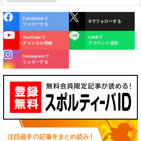
cebo
X
Facebookで
Xでフォローする
ok
フォローする
uTube
LINE
YouTubeで
LINEで
チャンネル登録
アカウント追加
stagra
Instagramで
m
フォローする