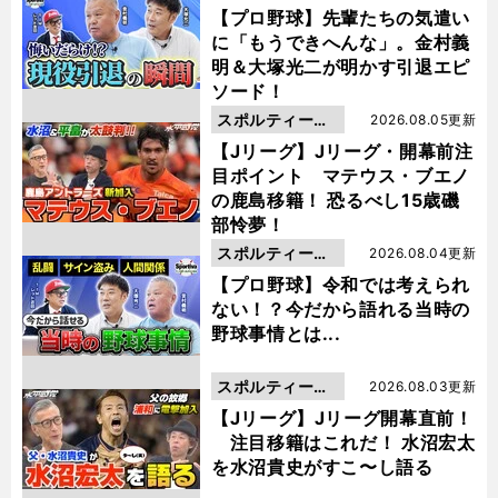
動画
【プロ野球】先輩たちの気遣い
に「もうできへんな」。金村義
明＆大塚光二が明かす引退エピ
ソード！
スポルティーバ
2026.08.05更新
動画
【Jリーグ】Jリーグ・開幕前注
目ポイント マテウス・ブエノ
の鹿島移籍！ 恐るべし15歳磯
部怜夢！
スポルティーバ
2026.08.04更新
動画
【プロ野球】令和では考えられ
ない！？今だから語れる当時の
野球事情とは...
スポルティーバ
2026.08.03更新
動画
【Jリーグ】Jリーグ開幕直前！
注目移籍はこれだ！ 水沼宏太
を水沼貴史がすこ〜し語る