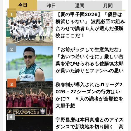
今日
昨日
週間
月間
【夏の甲子園2026】「優勝は
1
横浜じゃない」 波乱必至の組み
合わせで識者５人が選んだ優勝
校はここだ！
「お前がラクして生意気だな」
2
「あいつ若いくせに」厳しい言
葉を浴びせられるも佐藤慎太郎
が貫いた誇りとファンへの思い
秋春制が導入されたJ1リーグ2
3
026－27シーズンの行方はい
かに!? ５人の識者が全順位を
大胆予想
4
宇野昌磨は本田真凜とのアイス
ダンスで新境地を切り開く 高