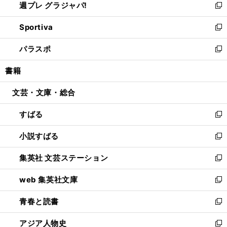
週プレ グラジャパ!
く
で
ィ
い
新
開
ン
ウ
し
Sportiva
く
ド
ィ
い
新
ウ
ン
ウ
し
パラスポ
で
ド
ィ
い
新
開
ウ
ン
ウ
し
書籍
く
で
ド
ィ
い
開
ウ
ン
ウ
文芸・文庫・総合
く
で
ド
ィ
開
ウ
ン
すばる
く
で
ド
新
開
ウ
し
小説すばる
く
で
い
新
開
ウ
し
集英社 文芸ステーション
く
ィ
い
新
ン
ウ
し
web 集英社文庫
ド
ィ
い
新
ウ
ン
ウ
し
青春と読書
で
ド
ィ
い
新
開
ウ
ン
ウ
し
アジア人物史
く
で
ド
ィ
い
新