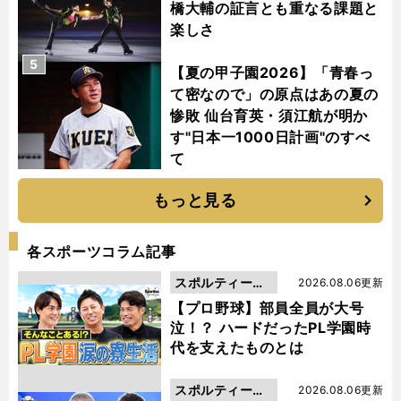
橋大輔の証言とも重なる課題と
楽しさ
5
【夏の甲子園2026】「青春っ
て密なので」の原点はあの夏の
惨敗 仙台育英・須江航が明か
す"日本一1000日計画"のすべ
て
もっと見る
各スポーツコラム記事
スポルティーバ
2026.08.06更新
動画
【プロ野球】部員全員が大号
泣！？ ハードだったPL学園時
代を支えたものとは
スポルティーバ
2026.08.06更新