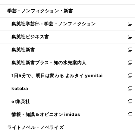
開
ウ
ン
ウ
し
学芸・ノンフィクション・新書
く
で
ド
ィ
い
開
ウ
ン
ウ
集英社学芸部 - 学芸・ノンフィクション
く
で
ド
ィ
新
開
ウ
ン
し
集英社ビジネス書
く
で
ド
い
新
開
ウ
ウ
し
集英社新書
く
で
ィ
い
新
開
ン
ウ
し
集英社新書プラス - 知の水先案内人
く
ド
ィ
い
新
ウ
ン
ウ
し
1日5分で、明日は変わる よみタイ yomitai
で
ド
ィ
い
新
開
ウ
ン
ウ
し
kotoba
く
で
ド
ィ
い
新
開
ウ
ン
ウ
し
e!集英社
く
で
ド
ィ
い
新
開
ウ
ン
ウ
し
情報・知識＆オピニオン imidas
く
で
ド
ィ
い
新
開
ウ
ン
ウ
し
ライトノベル・ノベライズ
く
で
ド
ィ
い
開
ウ
ン
ウ