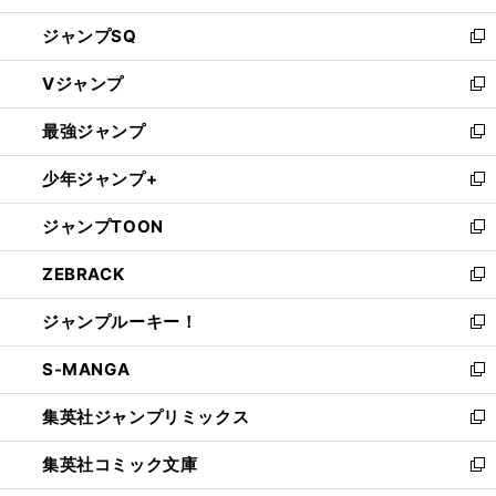
し
ジャンプSQ
い
新
ウ
し
Vジャンプ
ィ
い
新
ン
ウ
し
最強ジャンプ
ド
ィ
い
新
ウ
ン
ウ
し
少年ジャンプ+
で
ド
ィ
い
新
開
ウ
ン
ウ
し
ジャンプTOON
く
で
ド
ィ
い
新
開
ウ
ン
ウ
し
ZEBRACK
く
で
ド
ィ
い
新
開
ウ
ン
ウ
し
ジャンプルーキー！
く
で
ド
ィ
い
新
開
ウ
ン
ウ
し
S-MANGA
く
で
ド
ィ
い
新
開
ウ
ン
ウ
し
集英社ジャンプリミックス
く
で
ド
ィ
い
新
開
ウ
ン
ウ
し
集英社コミック文庫
く
で
ド
ィ
い
新
開
ウ
ン
ウ
し