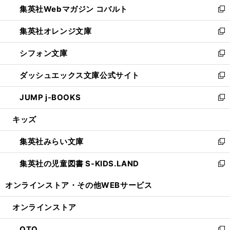
集英社Webマガジン コバルト
く
で
ド
ィ
新
開
ウ
ン
し
集英社オレンジ文庫
く
で
ド
い
新
開
ウ
ウ
し
シフォン文庫
く
で
ィ
い
新
開
ン
ウ
し
ダッシュエックス文庫公式サイト
く
ド
ィ
い
新
ウ
ン
ウ
し
JUMP j-BOOKS
で
ド
ィ
い
新
開
ウ
ン
ウ
し
キッズ
く
で
ド
ィ
い
開
ウ
ン
ウ
集英社みらい文庫
く
で
ド
ィ
新
開
ウ
ン
し
集英社の児童図書 S-KIDS.LAND
く
で
ド
い
新
開
ウ
ウ
し
オンラインストア・
その他WEBサービス
く
で
ィ
い
開
ン
ウ
オンラインストア
く
ド
ィ
ウ
ン
OTO
で