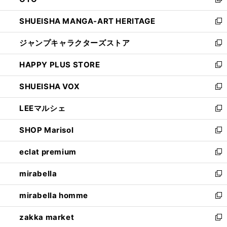
ド
新
開
ウ
し
SHUEISHA MANGA-ART HERITAGE
く
で
い
新
開
ウ
し
ジャンプキャラクターズストア
く
ィ
い
新
ン
ウ
し
HAPPY PLUS STORE
ド
ィ
い
新
ウ
ン
ウ
し
SHUEISHA VOX
で
ド
ィ
い
新
開
ウ
ン
ウ
し
LEEマルシェ
く
で
ド
ィ
い
新
開
ウ
ン
ウ
し
SHOP Marisol
く
で
ド
ィ
い
新
開
ウ
ン
ウ
し
eclat premium
く
で
ド
ィ
い
新
開
ウ
ン
ウ
し
mirabella
く
で
ド
ィ
い
新
開
ウ
ン
ウ
し
mirabella homme
く
で
ド
ィ
い
新
開
ウ
ン
ウ
し
zakka market
く
で
ド
ィ
い
新