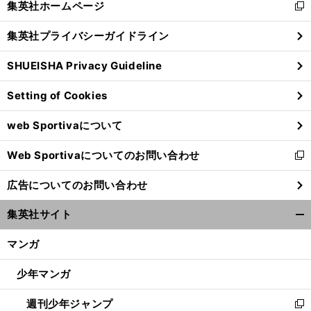
集英社ホームページ
新
閉
し
じ
集英社プライバシーガイドライン
い
る
ウ
SHUEISHA Privacy Guideline
ィ
ン
Setting of Cookies
ド
ウ
web Sportivaについて
で
開
Web Sportivaについてのお問い合わせ
く
新
し
広告についてのお問い合わせ
い
ウ
集英社サイト
ィ
開
ン
く/
マンガ
ド
閉
ウ
じ
少年マンガ
で
る
開
週刊少年ジャンプ
く
新