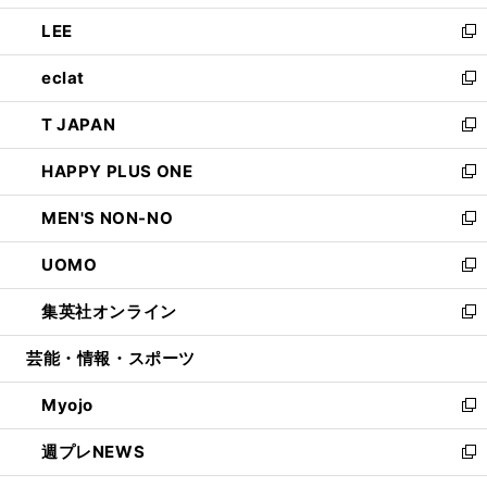
開
ウ
ン
ウ
し
LEE
く
で
ド
ィ
い
新
開
ウ
ン
ウ
し
eclat
く
で
ド
ィ
い
新
開
ウ
ン
ウ
し
T JAPAN
く
で
ド
ィ
い
新
開
ウ
ン
ウ
し
HAPPY PLUS ONE
く
で
ド
ィ
い
新
開
ウ
ン
ウ
し
MEN'S NON-NO
く
で
ド
ィ
い
新
開
ウ
ン
ウ
し
UOMO
く
で
ド
ィ
い
新
開
ウ
ン
ウ
し
集英社オンライン
く
で
ド
ィ
い
新
開
ウ
ン
ウ
し
芸能・情報・スポーツ
く
で
ド
ィ
い
開
ウ
ン
ウ
Myojo
く
で
ド
ィ
新
開
ウ
ン
し
週プレNEWS
く
で
ド
い
新
開
ウ
ウ
し