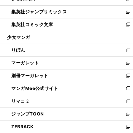
新
開
ウ
ン
ウ
し
集英社ジャンプリミックス
く
で
ド
ィ
い
新
開
ウ
ン
ウ
し
集英社コミック文庫
く
で
ド
ィ
い
新
開
ウ
ン
ウ
し
少女マンガ
く
で
ド
ィ
い
開
ウ
ン
ウ
りぼん
く
で
ド
ィ
新
開
ウ
ン
し
マーガレット
く
で
ド
い
新
開
ウ
ウ
し
別冊マーガレット
く
で
ィ
い
新
開
ン
ウ
し
マンガMee公式サイト
く
ド
ィ
い
新
ウ
ン
ウ
し
リマコミ
で
ド
ィ
い
新
開
ウ
ン
ウ
し
ジャンプTOON
く
で
ド
ィ
い
新
開
ウ
ン
ウ
し
ZEBRACK
く
で
ド
ィ
い
新
開