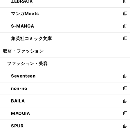
ZEBRACK
く
で
ド
ィ
い
新
開
ウ
ン
ウ
し
マンガMeets
く
で
ド
ィ
い
新
開
ウ
ン
ウ
し
S-MANGA
く
で
ド
ィ
い
新
開
ウ
ン
ウ
し
集英社コミック文庫
く
で
ド
ィ
い
新
開
ウ
ン
ウ
し
取材・ファッション
く
で
ド
ィ
い
開
ウ
ン
ウ
ファッション・美容
く
で
ド
ィ
開
ウ
ン
Seventeen
く
で
ド
新
開
ウ
し
non-no
く
で
い
新
開
ウ
し
BAILA
く
ィ
い
新
ン
ウ
し
MAQUIA
ド
ィ
い
新
ウ
ン
ウ
し
SPUR
で
ド
ィ
い
新