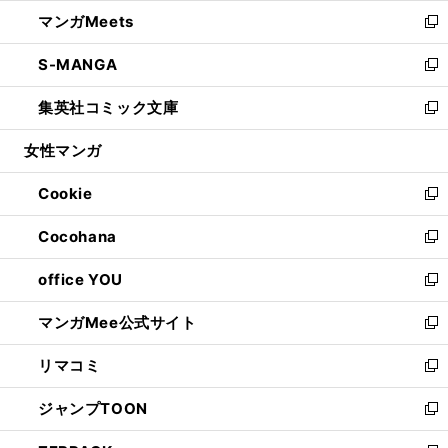
ウ
ン
ウ
し
マンガMeets
く
で
ド
ィ
い
新
開
ウ
ン
ウ
し
S-MANGA
く
で
ド
ィ
い
新
開
ウ
ン
ウ
し
集英社コミック文庫
く
で
ド
ィ
い
新
開
ウ
ン
ウ
し
女性マンガ
く
で
ド
ィ
い
開
ウ
ン
ウ
Cookie
く
で
ド
ィ
新
開
ウ
ン
し
Cocohana
く
で
ド
い
新
開
ウ
ウ
し
office YOU
く
で
ィ
い
新
開
ン
ウ
し
マンガMee公式サイト
く
ド
ィ
い
新
ウ
ン
ウ
し
リマコミ
で
ド
ィ
い
新
開
ウ
ン
ウ
し
ジャンプTOON
く
で
ド
ィ
い
新
開
ウ
ン
ウ
し