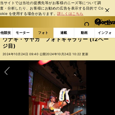
当サイトでは当社の提携先等がお客様のニーズ等について調
査・分析したり、お客様にお勧めの広告を表⽰する⽬的で Co
閉じ
okie を使⽤する場合があります。
詳しくはこちら
る
マイペ
web Sportiva (webスポルティーバ)
検索
メニュ
we
ー
フォトギャラリー
ウナギ・サヤカ フォトギャラリー (
b
ジ
の他競技
モーター
フォト
連載
動画
インフォ
ス
ウナギ・サヤカ フォトギャラリー (12ペー
ポ
ジ目)
ル
テ
2024年10月24日 09:40 公開
2024年10月24日 10:22 更新
ィ
ー
バ
次へ