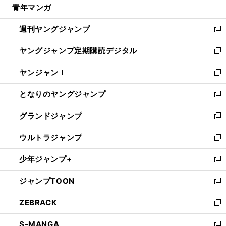
青年マンガ
く
で
ド
ィ
い
開
ウ
ン
ウ
週刊ヤングジャンプ
く
で
ド
ィ
新
開
ウ
ン
し
ヤングジャンプ定期購読デジタル
く
で
ド
い
新
開
ウ
ウ
し
ヤンジャン！
く
で
ィ
い
新
開
ン
ウ
し
となりのヤングジャンプ
く
ド
ィ
い
新
ウ
ン
ウ
し
グランドジャンプ
で
ド
ィ
い
新
開
ウ
ン
ウ
し
ウルトラジャンプ
く
で
ド
ィ
い
新
開
ウ
ン
ウ
し
少年ジャンプ+
く
で
ド
ィ
い
新
開
ウ
ン
ウ
し
ジャンプTOON
く
で
ド
ィ
い
新
開
ウ
ン
ウ
し
ZEBRACK
く
で
ド
ィ
い
新
開
ウ
ン
ウ
し
S-MANGA
く
で
ド
ィ
い