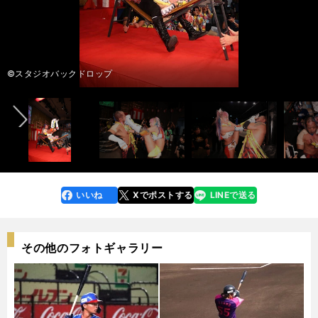
前へ
©スタジオバックドロップ
いいね
Xでポストする
LINEで送る
line
faceboo
x
k
その他のフォトギャラリー