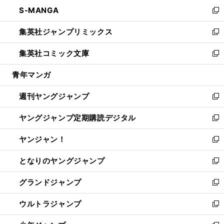
ン
ウ
し
S-MANGA
く
で
ド
ィ
い
新
開
ウ
ン
ウ
し
集英社ジャンプリミックス
く
で
ド
ィ
い
新
開
ウ
ン
ウ
し
集英社コミック文庫
く
で
ド
ィ
い
新
開
ウ
ン
ウ
し
青年マンガ
く
で
ド
ィ
い
開
ウ
ン
ウ
週刊ヤングジャンプ
く
で
ド
ィ
新
開
ウ
ン
し
ヤングジャンプ定期購読デジタル
く
で
ド
い
新
開
ウ
ウ
し
ヤンジャン！
く
で
ィ
い
新
開
ン
ウ
し
となりのヤングジャンプ
く
ド
ィ
い
新
ウ
ン
ウ
し
グランドジャンプ
で
ド
ィ
い
新
開
ウ
ン
ウ
し
ウルトラジャンプ
く
で
ド
ィ
い
新
開
ウ
ン
ウ
し