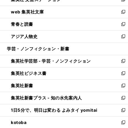
ィ
い
新
ン
ウ
し
web 集英社文庫
ド
ィ
い
新
ウ
ン
ウ
し
青春と読書
で
ド
ィ
い
新
開
ウ
ン
ウ
し
アジア人物史
く
で
ド
ィ
い
新
開
ウ
ン
ウ
し
学芸・ノンフィクション・新書
く
で
ド
ィ
い
開
ウ
ン
ウ
集英社学芸部 - 学芸・ノンフィクション
く
で
ド
ィ
新
開
ウ
ン
し
集英社ビジネス書
く
で
ド
い
新
開
ウ
ウ
し
集英社新書
く
で
ィ
い
新
開
ン
ウ
し
集英社新書プラス - 知の水先案内人
く
ド
ィ
い
新
ウ
ン
ウ
し
1日5分で、明日は変わる よみタイ yomitai
で
ド
ィ
い
新
開
ウ
ン
ウ
し
kotoba
く
で
ド
ィ
い
新