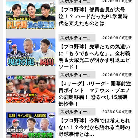
スポルティーバ
2026.08.06更新
動画
【プロ野球】部員全員が大号
泣！？ ハードだったPL学園時
代を支えたものとは
スポルティーバ
2026.08.06更新
動画
【プロ野球】先輩たちの気遣い
に「もうできへんな」。金村義
明＆大塚光二が明かす引退エピ
ソード！
スポルティーバ
2026.08.05更新
動画
【Jリーグ】Jリーグ・開幕前注
目ポイント マテウス・ブエノ
の鹿島移籍！ 恐るべし15歳磯
部怜夢！
スポルティーバ
2026.08.04更新
動画
【プロ野球】令和では考えられ
ない！？今だから語れる当時の
野球事情とは...