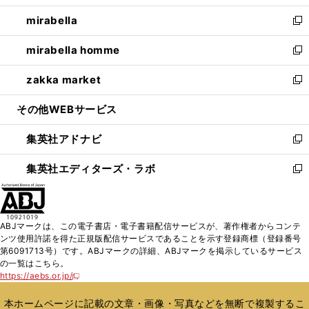
開
ウ
ン
ウ
し
mirabella
く
で
ド
ィ
い
新
開
ウ
ン
ウ
し
mirabella homme
く
で
ド
ィ
い
新
開
ウ
ン
ウ
し
zakka market
く
で
ド
ィ
い
新
開
ウ
ン
ウ
し
その他WEBサービス
く
で
ド
ィ
い
開
ウ
ン
ウ
集英社アドナビ
く
で
ド
ィ
新
開
ウ
ン
し
集英社エディターズ・ラボ
く
で
ド
い
新
開
ウ
ウ
し
く
で
ィ
い
開
ン
ウ
ABJマークは、この電子書店・電子書籍配信サービスが、著作権者からコンテ
く
ド
ィ
ンツ使用許諾を得た正規版配信サービスであることを示す登録商標（登録番号
ウ
ン
第6091713号）です。ABJマークの詳細、ABJマークを掲示しているサービス
で
ド
の一覧はこちら。
開
ウ
https://aebs.or.jp/
新
く
で
し
い
開
本ホームページに記載の文章・画像・写真などを無断で複製するこ