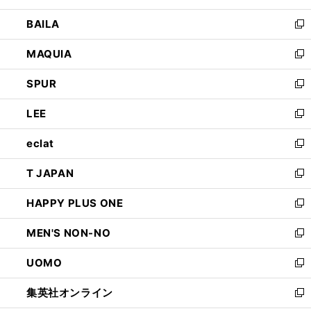
開
ウ
し
BAILA
く
ィ
い
新
ン
ウ
し
MAQUIA
ド
ィ
い
新
ウ
ン
ウ
し
SPUR
で
ド
ィ
い
新
開
ウ
ン
ウ
し
LEE
く
で
ド
ィ
い
新
開
ウ
ン
ウ
し
eclat
く
で
ド
ィ
い
新
開
ウ
ン
ウ
し
T JAPAN
く
で
ド
ィ
い
新
開
ウ
ン
ウ
し
HAPPY PLUS ONE
く
で
ド
ィ
い
新
開
ウ
ン
ウ
し
MEN'S NON-NO
く
で
ド
ィ
い
新
開
ウ
ン
ウ
し
UOMO
く
で
ド
ィ
い
新
開
ウ
ン
ウ
し
集英社オンライン
く
で
ド
ィ
い
新
開
ウ
ン
ウ
し