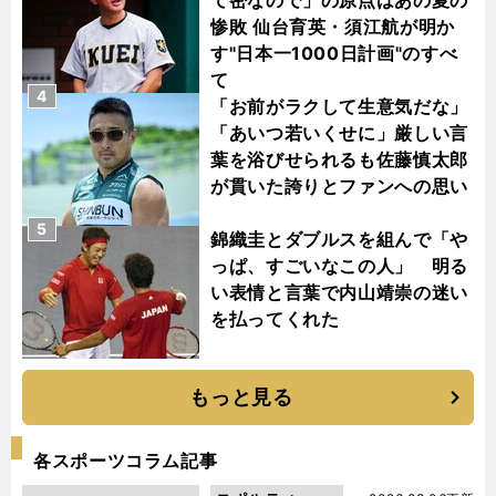
惨敗 仙台育英・須江航が明か
す"日本一1000日計画"のすべ
て
4
「お前がラクして生意気だな」
「あいつ若いくせに」厳しい言
葉を浴びせられるも佐藤慎太郎
が貫いた誇りとファンへの思い
5
錦織圭とダブルスを組んで「や
っぱ、すごいなこの人」 明る
い表情と言葉で内山靖崇の迷い
を払ってくれた
もっと見る
各スポーツコラム記事