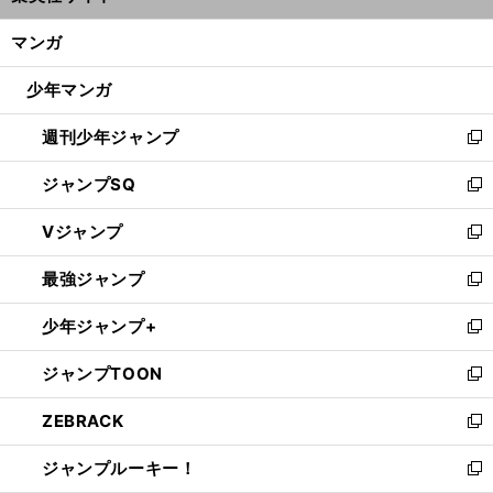
開
ン
く/
マンガ
ド
閉
ウ
じ
少年マンガ
で
る
開
週刊少年ジャンプ
く
新
し
ジャンプSQ
い
新
ウ
し
Vジャンプ
ィ
い
新
ン
ウ
し
最強ジャンプ
ド
ィ
い
新
ウ
ン
ウ
し
少年ジャンプ+
で
ド
ィ
い
新
開
ウ
ン
ウ
し
ジャンプTOON
く
で
ド
ィ
い
新
開
ウ
ン
ウ
し
ZEBRACK
く
で
ド
ィ
い
新
開
ウ
ン
ウ
し
ジャンプルーキー！
く
で
ド
ィ
い
新
開
ウ