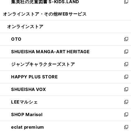
集英社の児童図書 S-KIDS.LAND
く
で
ド
い
新
開
ウ
ウ
し
オンラインストア・
その他WEBサービス
く
で
ィ
い
開
ン
ウ
オンラインストア
く
ド
ィ
ウ
ン
OTO
で
ド
新
開
ウ
し
SHUEISHA MANGA-ART HERITAGE
く
で
い
新
開
ウ
し
ジャンプキャラクターズストア
く
ィ
い
新
ン
ウ
し
HAPPY PLUS STORE
ド
ィ
い
新
ウ
ン
ウ
し
SHUEISHA VOX
で
ド
ィ
い
新
開
ウ
ン
ウ
し
LEEマルシェ
く
で
ド
ィ
い
新
開
ウ
ン
ウ
し
SHOP Marisol
く
で
ド
ィ
い
新
開
ウ
ン
ウ
し
eclat premium
く
で
ド
ィ
い
新