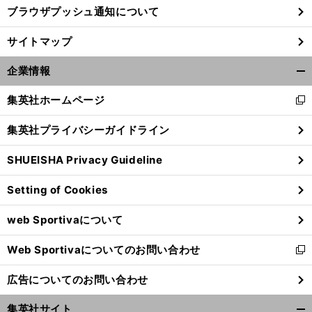
ブラウザプッシュ通知について
サイトマップ
企業情報
開
く/
集英社ホームページ
新
閉
し
じ
集英社プライバシーガイドライン
い
る
ウ
SHUEISHA Privacy Guideline
ィ
ン
Setting of Cookies
ド
ウ
web Sportivaについて
で
開
Web Sportivaについてのお問い合わせ
く
新
し
広告についてのお問い合わせ
い
ウ
集英社サイト
ィ