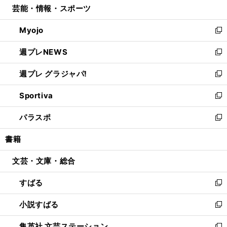
芸能・情報・スポーツ
く
で
ド
ィ
い
開
ウ
ン
ウ
Myojo
く
で
ド
ィ
新
開
ウ
ン
し
週プレNEWS
く
で
ド
い
新
開
ウ
ウ
し
週プレ グラジャパ!
く
で
ィ
い
新
開
ン
ウ
し
Sportiva
く
ド
ィ
い
新
ウ
ン
ウ
し
パラスポ
で
ド
ィ
い
新
開
ウ
ン
ウ
し
書籍
く
で
ド
ィ
い
開
ウ
ン
ウ
文芸・文庫・総合
く
で
ド
ィ
開
ウ
ン
すばる
く
で
ド
新
開
ウ
し
小説すばる
く
で
い
新
開
ウ
し
集英社 文芸ステーション
く