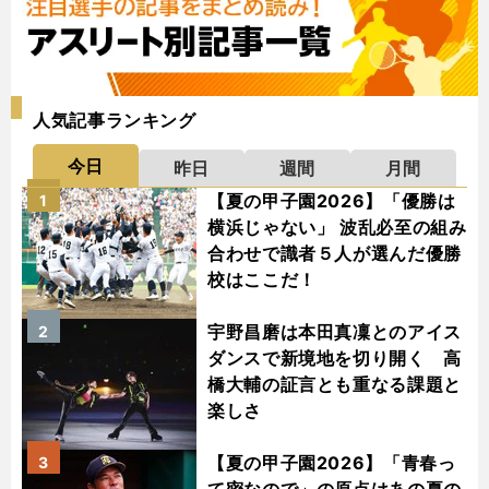
人気記事ランキング
今日
昨日
週間
月間
【夏の甲子園2026】「優勝は
1
横浜じゃない」 波乱必至の組み
合わせで識者５人が選んだ優勝
校はここだ！
宇野昌磨は本田真凜とのアイス
2
ダンスで新境地を切り開く 高
橋大輔の証言とも重なる課題と
楽しさ
【夏の甲子園2026】「青春っ
3
て密なので」の原点はあの夏の