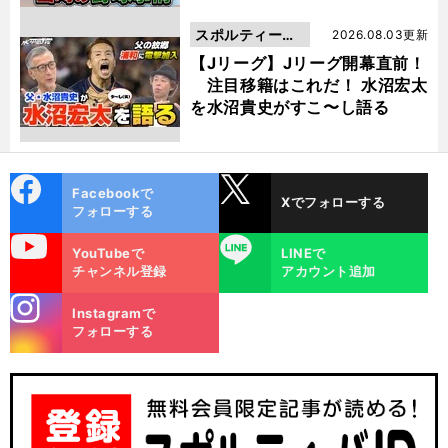
スポルティーバ
2026.08.03更新
動画
【Jリーグ】Jリーグ開幕直前！
注目移籍はこれだ！ 水沼宏太
を水沼貴史がすこ〜し語る
cebo
X
Facebookで
Xでフォローする
ok
フォローする
uTube
LINE
YouTubeで
LINEで
チャンネル登録
アカウント追加
stagra
Instagramで
m
フォローする