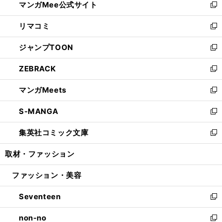
マンガMee公式サイト
く
ド
ィ
い
新
ウ
ン
ウ
し
リマコミ
で
ド
ィ
い
新
開
ウ
ン
ウ
し
ジャンプTOON
く
で
ド
ィ
い
新
開
ウ
ン
ウ
し
ZEBRACK
く
で
ド
ィ
い
新
開
ウ
ン
ウ
し
マンガMeets
く
で
ド
ィ
い
新
開
ウ
ン
ウ
し
S-MANGA
く
で
ド
ィ
い
新
開
ウ
ン
ウ
し
集英社コミック文庫
く
で
ド
ィ
い
新
開
ウ
ン
ウ
し
取材・ファッション
く
で
ド
ィ
い
開
ウ
ン
ウ
ファッション・美容
く
で
ド
ィ
開
ウ
ン
Seventeen
く
で
ド
新
開
ウ
し
non-no
く
で
い
新