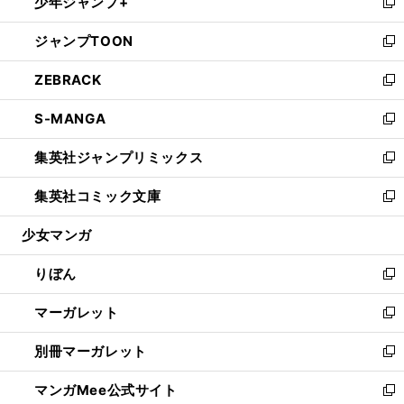
少年ジャンプ+
く
で
ド
ィ
い
新
開
ウ
ン
ウ
し
ジャンプTOON
く
で
ド
ィ
い
新
開
ウ
ン
ウ
し
ZEBRACK
く
で
ド
ィ
い
新
開
ウ
ン
ウ
し
S-MANGA
く
で
ド
ィ
い
新
開
ウ
ン
ウ
し
集英社ジャンプリミックス
く
で
ド
ィ
い
新
開
ウ
ン
ウ
し
集英社コミック文庫
く
で
ド
ィ
い
新
開
ウ
ン
ウ
し
少女マンガ
く
で
ド
ィ
い
開
ウ
ン
ウ
りぼん
く
で
ド
ィ
新
開
ウ
ン
し
マーガレット
く
で
ド
い
新
開
ウ
ウ
し
別冊マーガレット
く
で
ィ
い
新
開
ン
ウ
し
マンガMee公式サイト
く
ド
ィ
い
新