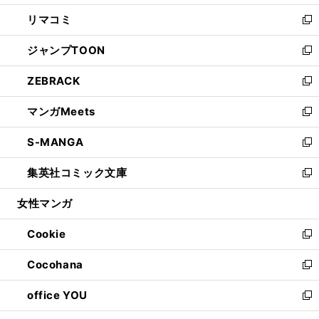
ウ
ン
ウ
し
リマコミ
で
ド
ィ
い
新
開
ウ
ン
ウ
し
ジャンプTOON
く
で
ド
ィ
い
新
開
ウ
ン
ウ
し
ZEBRACK
く
で
ド
ィ
い
新
開
ウ
ン
ウ
し
マンガMeets
く
で
ド
ィ
い
新
開
ウ
ン
ウ
し
S-MANGA
く
で
ド
ィ
い
新
開
ウ
ン
ウ
し
集英社コミック文庫
く
で
ド
ィ
い
新
開
ウ
ン
ウ
し
女性マンガ
く
で
ド
ィ
い
開
ウ
ン
ウ
Cookie
く
で
ド
ィ
新
開
ウ
ン
し
Cocohana
く
で
ド
い
新
開
ウ
ウ
し
office YOU
く
で
ィ
い
新
開
ン
ウ
し