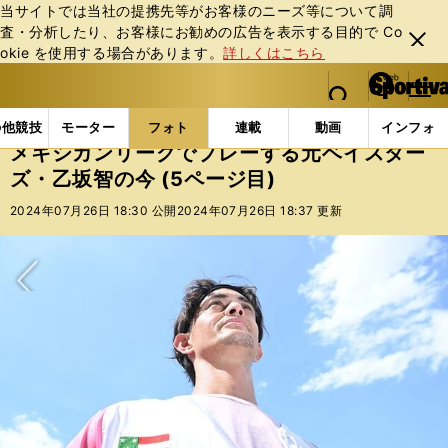
当サイトでは当社の提携先等がお客様のニーズ等について調
査・分析したり、お客様にお勧めの広告を表⽰する⽬的で Co
閉じ
okie を使⽤する場合があります。
詳しくはこちら
る
マイペ
web Sportiva (webスポルティーバ)
検索
メニュ
we
ー
フォトギャラリー
コラムフォト
メキシカンリーグで
b
ジ
の他競技
モーター
フォト
連載
動画
インフォ
ス
メキシカンリーグでプレーする元ベイスター
ポ
ズ・乙坂智の今 (5ページ目)
ル
テ
2024年07月26日 18:30 公開
2024年07月26日 18:37 更新
ィ
ー
バ
次へ