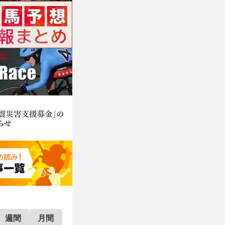
週間
月間