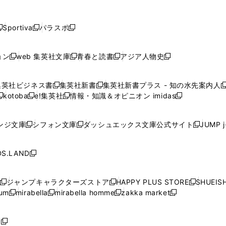
し
し
し
し
し
ン
ン
ン
ン
開
開
開
開
開
い
い
い
い
い
ド
ド
ド
ド
く
く
く
く
く
ウ
ウ
ウ
ウ
ウ
ウ
ウ
ウ
ウ
Sportiva
パラスポ
新
新
ィ
ィ
ィ
ィ
ィ
で
で
で
で
し
し
し
ン
ン
ン
ン
ン
開
開
開
開
い
い
い
ド
ド
ド
ド
ド
ョン
web 集英社文庫
青春と読書
アジア人物史
く
く
く
く
新
新
新
新
ウ
ウ
ウ
ウ
ウ
ウ
ウ
ウ
し
し
し
し
ィ
ィ
ィ
で
で
で
で
で
い
い
い
い
ン
ン
ン
集英社ビジネス書
集英社新書
集英社新書プラス - 知の水先案内人
開
開
開
開
開
新
新
新
ウ
ウ
ウ
ウ
ド
ド
ド
kotoba
e!集英社
情報・知識＆オピニオン imidas
く
く
く
く
く
新
し
新
し
新
ィ
ィ
ィ
ィ
ウ
ウ
ウ
し
し
い
し
い
し
ン
ン
ン
ン
で
で
で
い
い
ウ
い
ウ
い
ド
ド
ド
ド
ンジ文庫
シフォン文庫
ダッシュエックス文庫公式サイト
JUMP 
開
開
開
新
新
新
ウ
ウ
ィ
ウ
ィ
ウ
ウ
ウ
ウ
ウ
く
く
く
し
し
し
ィ
ィ
ン
ィ
ン
ィ
で
で
で
で
い
い
い
ン
ン
ド
ン
ド
ン
S.LAND
開
開
開
開
新
ウ
ウ
ウ
ド
ド
ウ
ド
ウ
ド
く
く
く
く
し
ィ
ィ
ィ
ウ
ウ
で
ウ
で
ウ
い
ン
ン
ン
ジャンプキャラクターズストア
HAPPY PLUS STORE
SHUEIS
で
で
開
で
開
で
新
新
新
ウ
ド
ド
ド
ium
mirabella
mirabella homme
zakka market
開
開
く
開
く
開
し
新
新
新
し
新
し
ィ
ウ
ウ
ウ
く
く
く
く
い
し
し
い
し
し
い
ン
で
で
で
ウ
い
い
ウ
い
い
ウ
ド
ボ
開
開
開
新