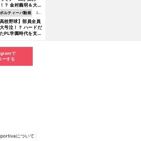
8.0
！？ 金村義明＆大塚
6更
二が語る歴代監督エ
ポルティーバ動画
202
新
ソード
高校野球】部員全員
6.0
大号泣！？ ハードだ
8.0
たPL学園時代を支え
6更
ものとは
新
agramで
ローする
Sportivaについて