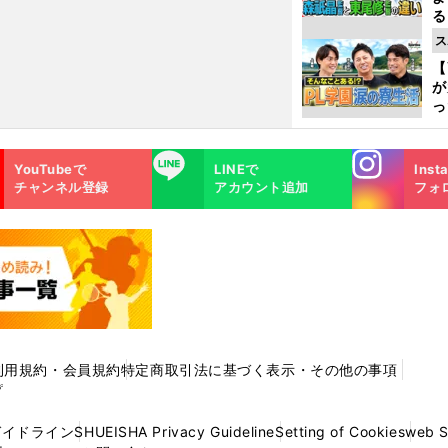
る
光
ス
ピ
【
が
っ
た
Instagra
LINE
YouTubeで
LINEで
Inst
m
チャンネル登録
アカウント追加
フォ
利用規約・会員規約
特定商取引法に基づく表示・その他の事項
プ
ガイドライン
SHUEISHA Privacy Guideline
Setting of Cookies
web 