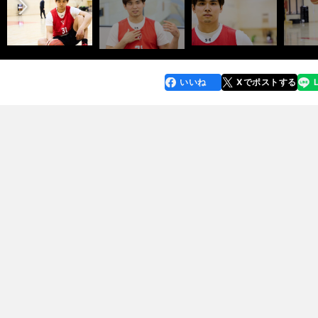
いいね
Xでポストする
line
faceboo
x
k