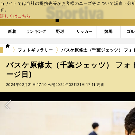
当サイトでは当社の提携先等がお客様のニーズ等について調査・分析し
web Sportiva (webスポルティーバ)
す。
詳しくはこちら
新着
ランキング
野球
サッカー
競馬
ゴル
we
フォトギャラリー
バスケ原修太（千葉ジェッツ） フォトギ
b
ス
バスケ原修太（千葉ジェッツ） フォトギ
ポ
ル
ージ目)
テ
2024年02月21日 17:10 公開
2024年02月21日 17:11 更新
ィ
ー
バ
次へ