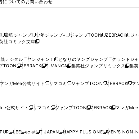
告についてのお問い合わせ
プ
最強ジャンプ
少年ジャンプ+
ジャンプTOON
ZEBRACK
ジ
新
新
新
新
新
英社コミック文庫
し
新
し
し
し
し
い
い
し
い
い
い
ウ
ウ
い
ウ
ウ
ウ
購読デジタル
ヤンジャン！
となりのヤングジャンプ
グランドジ
新
新
新
ィ
ィ
ウ
ィ
ィ
ィ
プTOON
ZEBRACK
S-MANGA
集英社ジャンプリミックス
集英
新
し
新
し
新
し
新
ン
ン
ィ
ン
ン
ン
し
い
し
い
し
い
し
ド
ド
ン
ド
ド
ド
い
ウ
い
ウ
い
ウ
い
ウ
ウ
ド
ウ
ウ
ウ
マンガMee公式サイト
リマコミ
ジャンプTOON
ZEBRACK
マン
新
新
新
新
ウ
ィ
ウ
ィ
ウ
ィ
ウ
で
で
ウ
で
で
で
し
し
し
し
し
ィ
ン
ィ
ン
ィ
ン
ィ
開
開
で
開
開
開
い
い
い
い
い
ン
ド
ン
ド
ン
ド
ン
く
く
開
く
く
く
ウ
ウ
ウ
ウ
ウ
ド
ウ
ド
ウ
ド
ウ
ド
ee公式サイト
リマコミ
ジャンプTOON
ZEBRACK
マンガMeet
く
新
新
新
新
ィ
ィ
ィ
ィ
ィ
ウ
で
ウ
で
ウ
で
ウ
し
し
し
し
ン
ン
ン
ン
ン
で
開
で
開
で
開
で
い
い
い
い
ド
ド
ド
ド
ド
開
く
開
く
開
く
開
ウ
ウ
ウ
ウ
ウ
ウ
ウ
ウ
ウ
PUR
LEE
eclat
T JAPAN
HAPPY PLUS ONE
MEN'S NON-
く
く
く
く
新
新
新
新
新
ィ
ィ
ィ
ィ
で
で
で
で
で