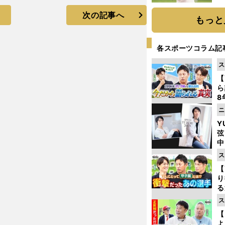
ト
次の記事へ
く
もっと
各スポーツコラム記
ス
【
ら
8
最
ニ
き
Y
弦
中
ス
【
り
る
学
ス
け
【
よ