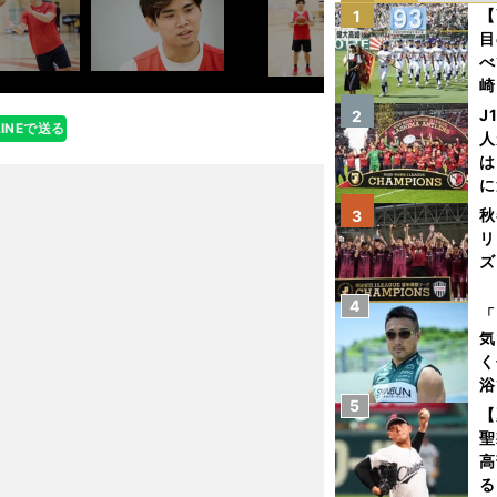
【
1
目
べ
崎
「
J
2
LINEで送る
て
人
は
に
と
秋
3
リ
ズ
4
を
「
気
く
浴
5
太
【
ァ
聖
高
る