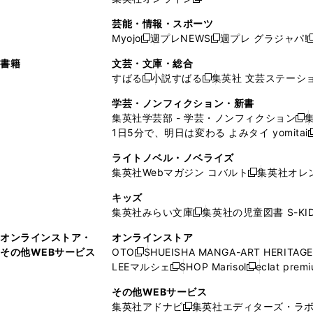
し
新
し
し
し
ン
ィ
ン
ン
開
で
開
で
い
し
い
い
い
ド
ン
ド
ド
芸能・情報・スポーツ
く
開
く
開
ウ
い
ウ
ウ
ウ
ウ
ド
ウ
ウ
Myojo
週プレNEWS
週プレ グラジャパ!
く
く
新
新
新
ィ
ウ
ィ
ィ
ィ
で
ウ
で
で
し
し
ン
ィ
ン
ン
ン
書籍
文芸・文庫・総合
開
で
開
開
い
い
ド
ン
ド
ド
ド
すばる
小説すばる
集英社 文芸ステーシ
く
開
く
く
新
新
ウ
ウ
ウ
ド
ウ
ウ
ウ
く
し
し
ィ
ィ
学芸・ノンフィクション・新書
で
ウ
で
で
で
い
い
ン
ン
集英社学芸部 - 学芸・ノンフィクション
開
で
開
開
開
新
ウ
ウ
ド
ド
1日5分で、明日は変わる よみタイ yomitai
く
開
く
く
く
し
新
ィ
ィ
ウ
ウ
く
い
ン
ン
ライトノベル・ノベライズ
で
で
ウ
ド
ド
集英社Webマガジン コバルト
集英社オレ
開
開
新
ィ
ウ
ウ
く
く
し
ン
キッズ
で
で
い
ド
集英社みらい文庫
集英社の児童図書 S-KID
開
開
新
ウ
ウ
く
く
し
ィ
オンラインストア・
オンラインストア
で
い
ン
その他WEBサービス
OTO
SHUEISHA MANGA-ART HERITAGE
開
新
ウ
ド
LEEマルシェ
SHOP Marisol
eclat prem
く
し
新
新
ィ
ウ
い
し
し
ン
その他WEBサービス
で
ウ
い
い
ド
集英社アドナビ
集英社エディターズ・ラ
開
新