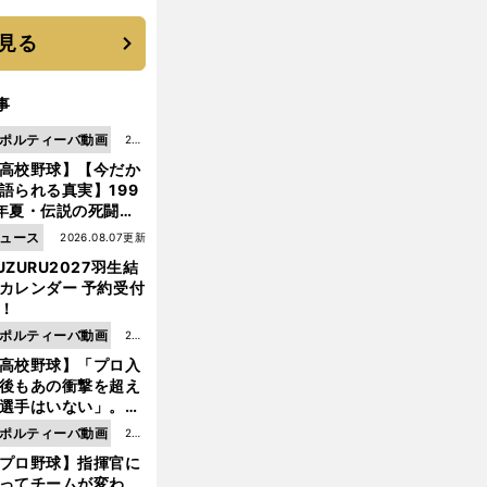
 それでもプロではな
大学進学を選ぶ理由
見る
事
ポルティーバ動画
202
高校野球】【今だか
6.0
語られる真実】199
8.0
年夏・伝説の死闘の
7更
中にPL学園に何が起
ュース
2026.08.07更新
新
ていた！？
UZURU2027羽生結
カレンダー 予約受付
！
ポルティーバ動画
202
高校野球】「プロ入
6.0
後もあの衝撃を超え
8.0
選手はいない」。PL
6更
園トリオが衝撃を受
ポルティーバ動画
202
新
た選手
プロ野球】指揮官に
6.0
ってチームが変わ