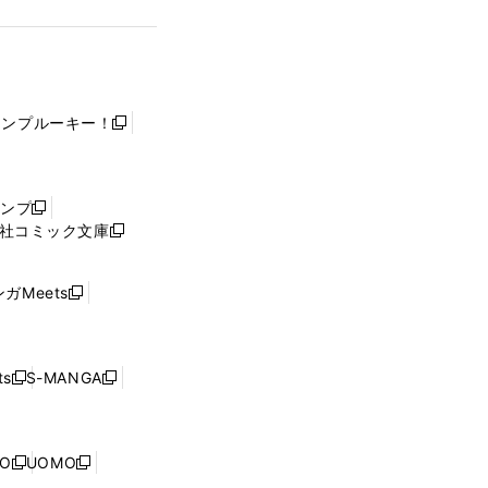
ャンプルーキー！
新
し
い
ウ
ャンプ
新
ィ
社コミック文庫
し
新
ン
い
し
ド
ウ
い
ウ
ガMeets
新
ィ
ウ
で
し
ン
ィ
開
い
ド
ン
く
ウ
ウ
ド
s
S-MANGA
新
新
ィ
で
ウ
し
し
ン
開
で
い
い
ド
く
開
ウ
ウ
ウ
NO
UOMO
く
新
新
ィ
ィ
で