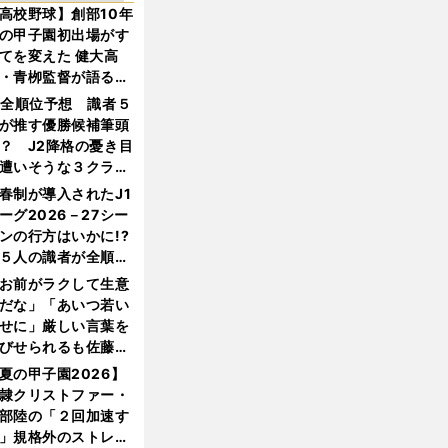
高校野球】創部10年
の甲子園初出場がす
てを変えた 健大高
・青栁監督が語る
機動破壊」はこうし
1全順位予想 識者５
生まれた
が推す優勝候補筆頭
？ J2降格の憂き目
遭いそうな３クラブ
は？
春制が導入されたJ1
ーグ2026－27シー
ンの行方はいかに!?
５人の識者が全順位
大胆予想
お前がラクして生意
だな」「あいつ若い
せに」厳しい言葉を
びせられるも佐藤慎
郎が貫いた誇りとフ
夏の甲子園2026】
ンへの思い
隷クリストファー・
部陸の「２回加速す
」規格外のストレー