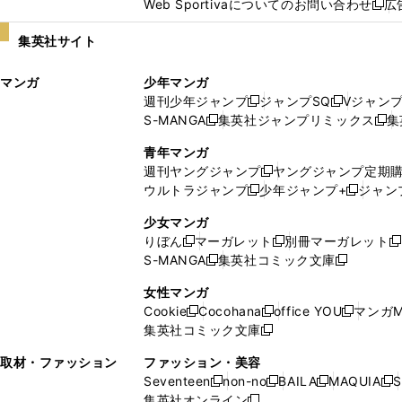
Web Sportivaについてのお問い合わせ
広
し
新
い
し
集英社サイト
ウ
い
ィ
ウ
マンガ
少年マンガ
ン
ィ
週刊少年ジャンプ
ジャンプSQ
Vジャン
ド
ン
新
新
S-MANGA
集英社ジャンプリミックス
集
ウ
ド
新
し
し
新
で
ウ
し
い
い
し
青年マンガ
開
で
い
ウ
ウ
い
週刊ヤングジャンプ
ヤングジャンプ定期
新
く
開
ウ
ィ
ィ
ウ
ウルトラジャンプ
少年ジャンプ+
ジャン
新
し
新
く
ィ
ン
ン
ィ
し
い
し
ン
ド
ド
ン
少女マンガ
い
ウ
い
ド
ウ
ウ
ド
りぼん
マーガレット
別冊マーガレット
新
新
新
ウ
ィ
ウ
ウ
で
で
ウ
S-MANGA
集英社コミック文庫
し
新
し
新
ィ
ン
ィ
で
開
開
で
い
し
い
し
ン
ド
ン
女性マンガ
開
く
く
開
ウ
い
ウ
い
ド
ウ
ド
Cookie
Cocohana
office YOU
マンガM
く
く
新
新
新
ィ
ウ
ィ
ウ
ウ
で
ウ
集英社コミック文庫
し
新
し
し
ン
ィ
ン
ィ
で
開
で
い
し
い
い
ド
ン
ド
ン
取材・ファッション
ファッション・美容
開
く
開
ウ
い
ウ
ウ
ウ
ド
ウ
ド
Seventeen
non-no
BAILA
MAQUIA
S
く
く
新
新
新
新
ィ
ウ
ィ
ィ
で
ウ
で
ウ
集英社オンライン