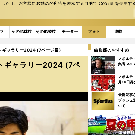
たり、お客様にお勧めの広告を表⽰する⽬的で Cookie を使⽤す
フ
その他球技
その他競技
モーター
フォト
連載
ャラリー2024 (7ページ目)
編集部のおすすめ
スポルテ
ャラリー2024 (7ペ
集号 Vol
スポルテ
月16日発
最新記事
プッシュ
いて