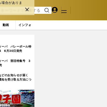
る場合がありま
マイペ
閉じ
検索
メニュ
ー
る
す
ジ
る
動画
インフォ
ィーバ バレーボール特
.4 6月30日発売
ィーバ 部活特集号 3
売
などのお知らせが届く
通知を受け取る方法につ