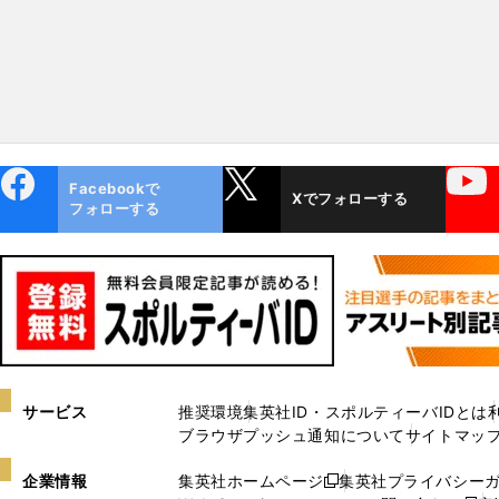
ebo
X
YouTube
Facebookで
Xでフォローする
ok
フォローする
サービス
推奨環境
集英社ID・スポルティーバIDとは
ブラウザプッシュ通知について
サイトマッ
企業情報
集英社ホームページ
集英社プライバシー
新