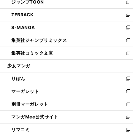
ジャンプTOON
く
で
ド
ィ
い
新
開
ウ
ン
ウ
し
ZEBRACK
く
で
ド
ィ
い
新
開
ウ
ン
ウ
し
S-MANGA
く
で
ド
ィ
い
新
開
ウ
ン
ウ
し
集英社ジャンプリミックス
く
で
ド
ィ
い
新
開
ウ
ン
ウ
し
集英社コミック文庫
く
で
ド
ィ
い
新
開
ウ
ン
ウ
し
少女マンガ
く
で
ド
ィ
い
開
ウ
ン
ウ
りぼん
く
で
ド
ィ
新
開
ウ
ン
し
マーガレット
く
で
ド
い
新
開
ウ
ウ
し
別冊マーガレット
く
で
ィ
い
新
開
ン
ウ
し
マンガMee公式サイト
く
ド
ィ
い
新
ウ
ン
ウ
し
リマコミ
で
ド
ィ
い
新