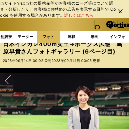
当サイトでは当社の提携先等がお客様のニーズ等について調
査・分析したり、お客様にお勧めの広告を表⽰する⽬的で Co
閉じ
okie を使⽤する場合があります。
詳しくはこちら
る
マイペ
web Sportiva (webスポルティーバ)
検索
メニュ
we
ー
フォトギャラリー
日本インカレ400m女王→ホークス広
b
ジ
の他競技
モーター
フォト
連載
動画
インフォ
ス
日本インカレ400m女王→ホークス広報 鳥
ポ
原早貴さんフォトギャラリー (6ページ目)
ル
テ
2023年09月14日 00:02 公開
2023年09月14日 00:05 更新
ィ
ー
バ
次へ