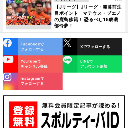
動画
【Jリーグ】Jリーグ・開幕前注
目ポイント マテウス・ブエノ
の鹿島移籍！ 恐るべし15歳磯
部怜夢！
cebo
X
Facebookで
Xでフォローする
ok
フォローする
uTube
LINE
YouTubeで
LINEで
チャンネル登録
アカウント追加
stagra
Instagramで
m
フォローする