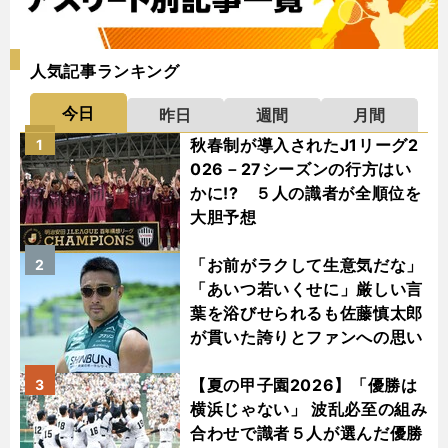
人気記事ランキング
今日
昨日
週間
月間
秋春制が導入されたJ1リーグ2
1
026－27シーズンの行方はい
かに!? ５人の識者が全順位を
大胆予想
「お前がラクして生意気だな」
2
「あいつ若いくせに」厳しい言
葉を浴びせられるも佐藤慎太郎
が貫いた誇りとファンへの思い
【夏の甲子園2026】「優勝は
3
横浜じゃない」 波乱必至の組み
合わせで識者５人が選んだ優勝