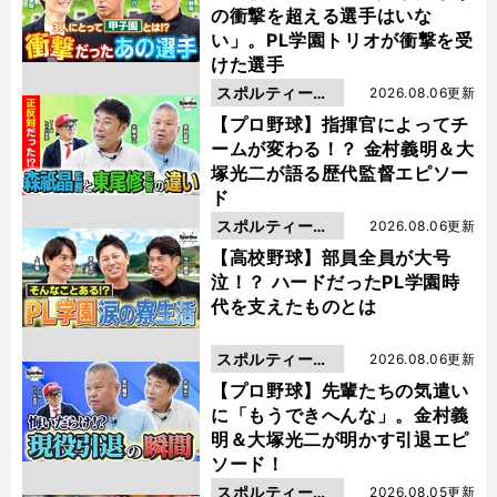
の衝撃を超える選手はいな
い」。PL学園トリオが衝撃を受
けた選手
スポルティーバ
2026.08.06更新
動画
【プロ野球】指揮官によってチ
ームが変わる！？ 金村義明＆大
塚光二が語る歴代監督エピソー
ド
スポルティーバ
2026.08.06更新
動画
【高校野球】部員全員が大号
泣！？ ハードだったPL学園時
代を支えたものとは
スポルティーバ
2026.08.06更新
動画
【プロ野球】先輩たちの気遣い
に「もうできへんな」。金村義
明＆大塚光二が明かす引退エピ
ソード！
スポルティーバ
2026.08.05更新