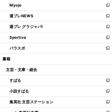
ン
ウ
Myojo
く
で
ド
ィ
新
開
ウ
ン
し
週プレNEWS
く
で
ド
い
新
開
ウ
ウ
し
週プレ グラジャパ!
く
で
ィ
い
新
開
ン
ウ
し
Sportiva
く
ド
ィ
い
新
ウ
ン
ウ
し
パラスポ
で
ド
ィ
い
新
開
ウ
ン
ウ
し
書籍
く
で
ド
ィ
い
開
ウ
ン
ウ
文芸・文庫・総合
く
で
ド
ィ
開
ウ
ン
すばる
く
で
ド
新
開
ウ
し
小説すばる
く
で
い
新
開
ウ
し
集英社 文芸ステーション
く
ィ
い
新
ン
ウ
し