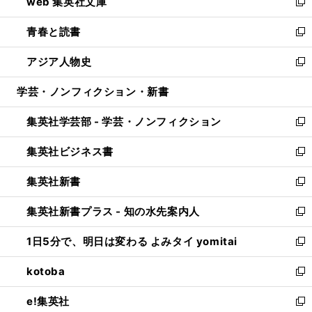
web 集英社文庫
ド
ィ
い
新
ウ
ン
ウ
し
青春と読書
で
ド
ィ
い
新
開
ウ
ン
ウ
し
アジア人物史
く
で
ド
ィ
い
新
開
ウ
ン
ウ
し
学芸・ノンフィクション・新書
く
で
ド
ィ
い
開
ウ
ン
ウ
集英社学芸部 - 学芸・ノンフィクション
く
で
ド
ィ
新
開
ウ
ン
し
集英社ビジネス書
く
で
ド
い
新
開
ウ
ウ
し
集英社新書
く
で
ィ
い
新
開
ン
ウ
し
集英社新書プラス - 知の水先案内人
く
ド
ィ
い
新
ウ
ン
ウ
し
1日5分で、明日は変わる よみタイ yomitai
で
ド
ィ
い
新
開
ウ
ン
ウ
し
kotoba
く
で
ド
ィ
い
新
開
ウ
ン
ウ
し
e!集英社
く
で
ド
ィ
い
新