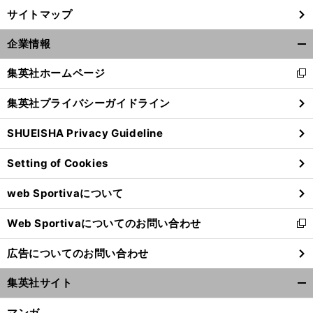
サイトマップ
企業情報
開
く/
集英社ホームページ
新
閉
し
じ
集英社プライバシーガイドライン
い
る
ウ
SHUEISHA Privacy Guideline
ィ
ン
Setting of Cookies
ド
ウ
web Sportivaについて
で
開
Web Sportivaについてのお問い合わせ
く
新
し
広告についてのお問い合わせ
い
ウ
集英社サイト
ィ
開
ン
く/
マンガ