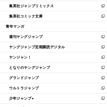
開
ウ
ン
ウ
し
集英社ジャンプリミックス
く
で
ド
ィ
い
新
開
ウ
ン
ウ
し
集英社コミック文庫
く
で
ド
ィ
い
新
開
ウ
ン
ウ
し
青年マンガ
く
で
ド
ィ
い
開
ウ
ン
ウ
週刊ヤングジャンプ
く
で
ド
ィ
新
開
ウ
ン
し
ヤングジャンプ定期購読デジタル
く
で
ド
い
新
開
ウ
ウ
し
ヤンジャン！
く
で
ィ
い
新
開
ン
ウ
し
となりのヤングジャンプ
く
ド
ィ
い
新
ウ
ン
ウ
し
グランドジャンプ
で
ド
ィ
い
新
開
ウ
ン
ウ
し
ウルトラジャンプ
く
で
ド
ィ
い
新
開
ウ
ン
ウ
し
少年ジャンプ+
く
で
ド
ィ
い
新
開
ウ
ン
ウ
し