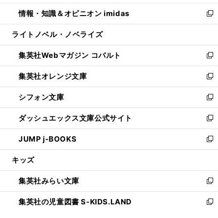
開
ウ
ン
ウ
し
情報・知識＆オピニオン imidas
く
で
ド
ィ
い
新
開
ウ
ン
ウ
し
ライトノベル・ノベライズ
く
で
ド
ィ
い
開
ウ
ン
ウ
集英社Webマガジン コバルト
く
で
ド
ィ
新
開
ウ
ン
し
集英社オレンジ文庫
く
で
ド
い
新
開
ウ
ウ
し
シフォン文庫
く
で
ィ
い
新
開
ン
ウ
し
ダッシュエックス文庫公式サイト
く
ド
ィ
い
新
ウ
ン
ウ
し
JUMP j-BOOKS
で
ド
ィ
い
新
開
ウ
ン
ウ
し
キッズ
く
で
ド
ィ
い
開
ウ
ン
ウ
集英社みらい文庫
く
で
ド
ィ
新
開
ウ
ン
し
集英社の児童図書 S-KIDS.LAND
く
で
ド
い
新
開
ウ
ウ
し