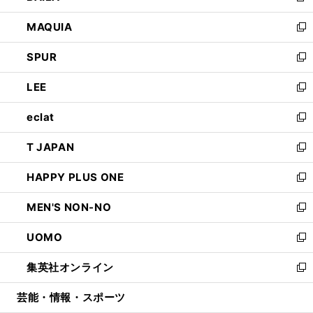
ン
ウ
し
MAQUIA
ド
ィ
い
新
ウ
ン
ウ
し
SPUR
で
ド
ィ
い
新
開
ウ
ン
ウ
し
LEE
く
で
ド
ィ
い
新
開
ウ
ン
ウ
し
eclat
く
で
ド
ィ
い
新
開
ウ
ン
ウ
し
T JAPAN
く
で
ド
ィ
い
新
開
ウ
ン
ウ
し
HAPPY PLUS ONE
く
で
ド
ィ
い
新
開
ウ
ン
ウ
し
MEN'S NON-NO
く
で
ド
ィ
い
新
開
ウ
ン
ウ
し
UOMO
く
で
ド
ィ
い
新
開
ウ
ン
ウ
し
集英社オンライン
く
で
ド
ィ
い
新
開
ウ
ン
ウ
し
芸能・情報・スポーツ
く
で
ド
ィ
い
開
ウ