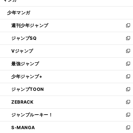
ド
閉
ウ
じ
少年マンガ
で
る
開
週刊少年ジャンプ
く
新
し
ジャンプSQ
い
新
ウ
し
Vジャンプ
ィ
い
新
ン
ウ
し
最強ジャンプ
ド
ィ
い
新
ウ
ン
ウ
し
少年ジャンプ+
で
ド
ィ
い
新
開
ウ
ン
ウ
し
ジャンプTOON
く
で
ド
ィ
い
新
開
ウ
ン
ウ
し
ZEBRACK
く
で
ド
ィ
い
新
開
ウ
ン
ウ
し
ジャンプルーキー！
く
で
ド
ィ
い
新
開
ウ
ン
ウ
し
S-MANGA
く
で
ド
ィ
い
新