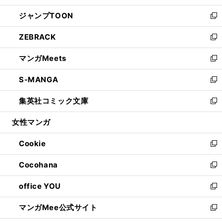
開
ウ
ン
ウ
し
ジャンプTOON
く
で
ド
ィ
い
新
開
ウ
ン
ウ
し
ZEBRACK
く
で
ド
ィ
い
新
開
ウ
ン
ウ
し
マンガMeets
く
で
ド
ィ
い
新
開
ウ
ン
ウ
し
S-MANGA
く
で
ド
ィ
い
新
開
ウ
ン
ウ
し
集英社コミック文庫
く
で
ド
ィ
い
新
開
ウ
ン
ウ
し
女性マンガ
く
で
ド
ィ
い
開
ウ
ン
ウ
Cookie
く
で
ド
ィ
新
開
ウ
ン
し
Cocohana
く
で
ド
い
新
開
ウ
ウ
し
office YOU
く
で
ィ
い
新
開
ン
ウ
し
マンガMee公式サイト
く
ド
ィ
い
新
ウ
ン
ウ
し