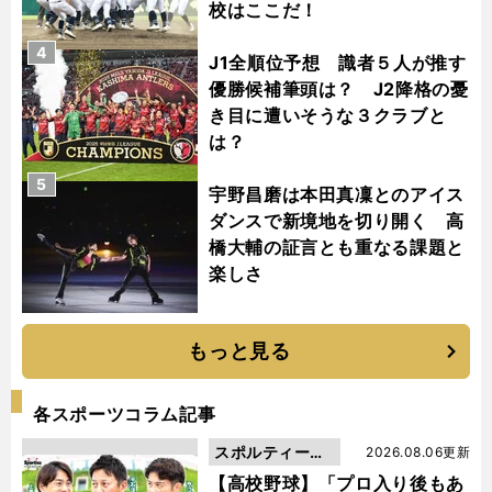
校はここだ！
4
J1全順位予想 識者５人が推す
優勝候補筆頭は？ J2降格の憂
き目に遭いそうな３クラブと
は？
5
宇野昌磨は本田真凜とのアイス
ダンスで新境地を切り開く 高
橋大輔の証言とも重なる課題と
楽しさ
もっと見る
各スポーツコラム記事
スポルティーバ
2026.08.06更新
動画
【高校野球】「プロ入り後もあ