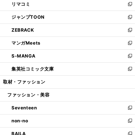
リマコミ
で
ド
ィ
い
新
開
ウ
ン
ウ
し
ジャンプTOON
く
で
ド
ィ
い
新
開
ウ
ン
ウ
し
ZEBRACK
く
で
ド
ィ
い
新
開
ウ
ン
ウ
し
マンガMeets
く
で
ド
ィ
い
新
開
ウ
ン
ウ
し
S-MANGA
く
で
ド
ィ
い
新
開
ウ
ン
ウ
し
集英社コミック文庫
く
で
ド
ィ
い
新
開
ウ
ン
ウ
し
取材・ファッション
く
で
ド
ィ
い
開
ウ
ン
ウ
ファッション・美容
く
で
ド
ィ
開
ウ
ン
Seventeen
く
で
ド
新
開
ウ
し
non-no
く
で
い
新
開
ウ
し
BAILA
く
ィ
い
新