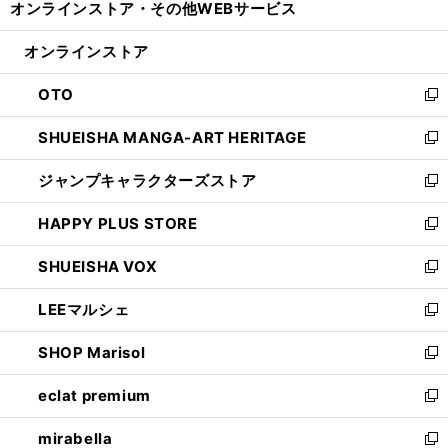
オンラインストア・
その他WEBサービス
く
で
ィ
い
開
ン
ウ
オンラインストア
く
ド
ィ
ウ
ン
OTO
で
ド
新
開
ウ
し
SHUEISHA MANGA-ART HERITAGE
く
で
い
新
開
ウ
し
ジャンプキャラクターズストア
く
ィ
い
新
ン
ウ
し
HAPPY PLUS STORE
ド
ィ
い
新
ウ
ン
ウ
し
SHUEISHA VOX
で
ド
ィ
い
新
開
ウ
ン
ウ
し
LEEマルシェ
く
で
ド
ィ
い
新
開
ウ
ン
ウ
し
SHOP Marisol
く
で
ド
ィ
い
新
開
ウ
ン
ウ
し
eclat premium
く
で
ド
ィ
い
新
開
ウ
ン
ウ
し
mirabella
く
で
ド
ィ
い
新