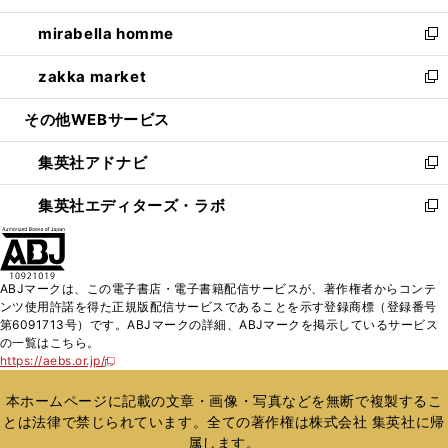
開
ウ
ン
ウ
し
mirabella homme
く
で
ド
ィ
い
新
開
ウ
ン
ウ
し
zakka market
く
で
ド
ィ
い
新
開
ウ
ン
ウ
し
その他WEBサービス
く
で
ド
ィ
い
開
ウ
ン
ウ
集英社アドナビ
く
で
ド
ィ
新
開
ウ
ン
し
集英社エディターズ・ラボ
く
で
ド
い
新
開
ウ
ウ
し
く
で
ィ
い
開
ン
ウ
ABJマークは、この電子書店・電子書籍配信サービスが、著作権者からコンテ
く
ド
ィ
ンツ使用許諾を得た正規版配信サービスであることを示す登録商標（登録番号
ウ
ン
第6091713号）です。ABJマークの詳細、ABJマークを掲示しているサービス
で
ド
の一覧はこちら。
開
ウ
https://aebs.or.jp/
新
く
で
し
い
開
本ホームページに記載の文章・画像・写真などを無断で複製するこ
ウ
く
とは法律で禁じられています。全ての著作権は株式会社 集英社に帰
ィ
属します。
ン