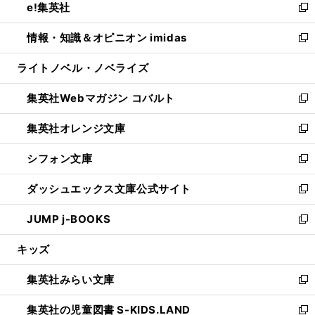
e!集英社
く
で
ド
ィ
い
新
開
ウ
ン
ウ
し
情報・知識＆オピニオン imidas
く
で
ド
ィ
い
新
開
ウ
ン
ウ
し
ライトノベル・ノベライズ
く
で
ド
ィ
い
開
ウ
ン
ウ
集英社Webマガジン コバルト
く
で
ド
ィ
新
開
ウ
ン
し
集英社オレンジ文庫
く
で
ド
い
新
開
ウ
ウ
し
シフォン文庫
く
で
ィ
い
新
開
ン
ウ
し
ダッシュエックス文庫公式サイト
く
ド
ィ
い
新
ウ
ン
ウ
し
JUMP j-BOOKS
で
ド
ィ
い
新
開
ウ
ン
ウ
し
キッズ
く
で
ド
ィ
い
開
ウ
ン
ウ
集英社みらい文庫
く
で
ド
ィ
新
開
ウ
ン
し
集英社の児童図書 S-KIDS.LAND
く
で
ド
い
新