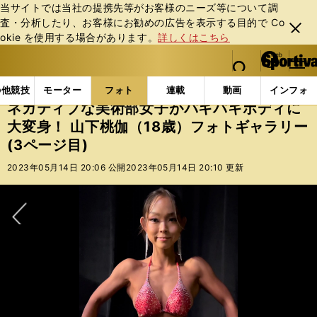
当サイトでは当社の提携先等がお客様のニーズ等について調
査・分析したり、お客様にお勧めの広告を表⽰する⽬的で Co
閉じ
okie を使⽤する場合があります。
詳しくはこちら
る
マイペ
web Sportiva (webスポルティーバ)
検索
メニュ
we
ー
フォトギャラリー
ネガティブな美術部女子がバキバキボデ
b
ジ
の他競技
モーター
フォト
連載
動画
インフォ
ス
ネガティブな美術部女子がバキバキボディに
ポ
大変身！ 山下桃伽（18歳）フォトギャラリー
ル
(3ページ目)
テ
ィ
2023年05月14日 20:06 公開
2023年05月14日 20:10 更新
ー
バ
次へ