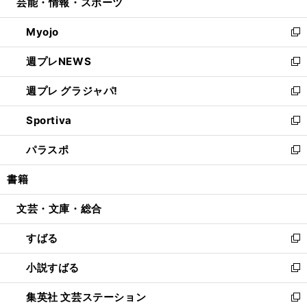
芸能・情報・スポーツ
く
で
ド
ィ
い
開
ウ
ン
ウ
Myojo
く
で
ド
ィ
新
開
ウ
ン
し
週プレNEWS
く
で
ド
い
新
開
ウ
ウ
し
週プレ グラジャパ!
く
で
ィ
い
新
開
ン
ウ
し
Sportiva
く
ド
ィ
い
新
ウ
ン
ウ
し
パラスポ
で
ド
ィ
い
新
開
ウ
ン
ウ
し
書籍
く
で
ド
ィ
い
開
ウ
ン
ウ
文芸・文庫・総合
く
で
ド
ィ
開
ウ
ン
すばる
く
で
ド
新
開
ウ
し
小説すばる
く
で
い
新
開
ウ
し
集英社 文芸ステーション
く
ィ
い
新