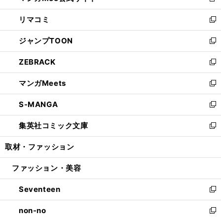
新
ウ
ン
ウ
し
リマコミ
で
ド
ィ
い
新
開
ウ
ン
ウ
し
ジャンプTOON
く
で
ド
ィ
い
新
開
ウ
ン
ウ
し
ZEBRACK
く
で
ド
ィ
い
新
開
ウ
ン
ウ
し
マンガMeets
く
で
ド
ィ
い
新
開
ウ
ン
ウ
し
S-MANGA
く
で
ド
ィ
い
新
開
ウ
ン
ウ
し
集英社コミック文庫
く
で
ド
ィ
い
新
開
ウ
ン
ウ
し
取材・ファッション
く
で
ド
ィ
い
開
ウ
ン
ウ
ファッション・美容
く
で
ド
ィ
開
ウ
ン
Seventeen
く
で
ド
新
開
ウ
し
non-no
く
で
い
新
開