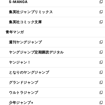
S-MANGA
く
で
ド
ィ
い
新
開
ウ
ン
ウ
し
集英社ジャンプリミックス
く
で
ド
ィ
い
新
開
ウ
ン
ウ
し
集英社コミック文庫
く
で
ド
ィ
い
新
開
ウ
ン
ウ
し
青年マンガ
く
で
ド
ィ
い
開
ウ
ン
ウ
週刊ヤングジャンプ
く
で
ド
ィ
新
開
ウ
ン
し
ヤングジャンプ定期購読デジタル
く
で
ド
い
新
開
ウ
ウ
し
ヤンジャン！
く
で
ィ
い
新
開
ン
ウ
し
となりのヤングジャンプ
く
ド
ィ
い
新
ウ
ン
ウ
し
グランドジャンプ
で
ド
ィ
い
新
開
ウ
ン
ウ
し
ウルトラジャンプ
く
で
ド
ィ
い
新
開
ウ
ン
ウ
し
少年ジャンプ+
く
で
ド
ィ
い
新