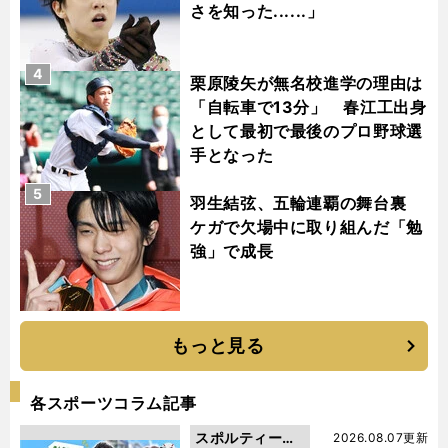
さを知った......」
4
栗原陵矢が無名校進学の理由は
「自転車で13分」 春江工出身
として最初で最後のプロ野球選
手となった
5
羽生結弦、五輪連覇の舞台裏
ケガで欠場中に取り組んだ「勉
強」で成長
もっと見る
各スポーツコラム記事
スポルティーバ
2026.08.07更新