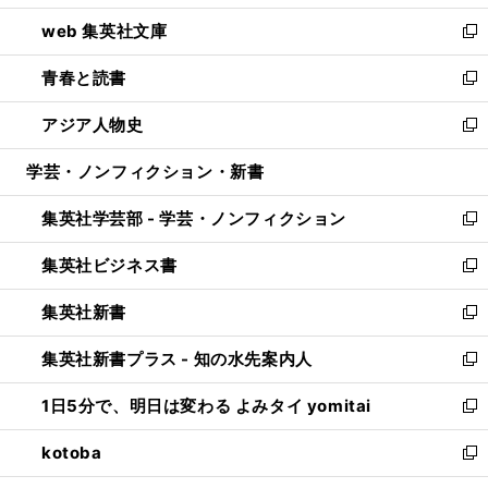
ン
ウ
し
web 集英社文庫
ド
ィ
い
新
ウ
ン
ウ
し
青春と読書
で
ド
ィ
い
新
開
ウ
ン
ウ
し
アジア人物史
く
で
ド
ィ
い
新
開
ウ
ン
ウ
し
学芸・ノンフィクション・新書
く
で
ド
ィ
い
開
ウ
ン
ウ
集英社学芸部 - 学芸・ノンフィクション
く
で
ド
ィ
新
開
ウ
ン
し
集英社ビジネス書
く
で
ド
い
新
開
ウ
ウ
し
集英社新書
く
で
ィ
い
新
開
ン
ウ
し
集英社新書プラス - 知の水先案内人
く
ド
ィ
い
新
ウ
ン
ウ
し
1日5分で、明日は変わる よみタイ yomitai
で
ド
ィ
い
新
開
ウ
ン
ウ
し
kotoba
く
で
ド
ィ
い
新
開
ウ
ン
ウ
し