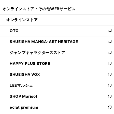
開
ウ
ウ
し
オンラインストア・
その他WEBサービス
く
で
ィ
い
開
ン
ウ
オンラインストア
く
ド
ィ
ウ
ン
OTO
で
ド
新
開
ウ
し
SHUEISHA MANGA-ART HERITAGE
く
で
い
新
開
ウ
し
ジャンプキャラクターズストア
く
ィ
い
新
ン
ウ
し
HAPPY PLUS STORE
ド
ィ
い
新
ウ
ン
ウ
し
SHUEISHA VOX
で
ド
ィ
い
新
開
ウ
ン
ウ
し
LEEマルシェ
く
で
ド
ィ
い
新
開
ウ
ン
ウ
し
SHOP Marisol
く
で
ド
ィ
い
新
開
ウ
ン
ウ
し
eclat premium
く
で
ド
ィ
い
新
開
ウ
ン
ウ
し