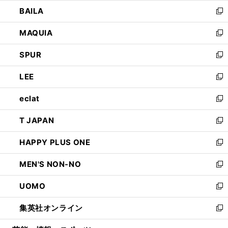
ウ
し
BAILA
く
ィ
い
新
ン
ウ
し
MAQUIA
ド
ィ
い
新
ウ
ン
ウ
し
SPUR
で
ド
ィ
い
新
開
ウ
ン
ウ
し
LEE
く
で
ド
ィ
い
新
開
ウ
ン
ウ
し
eclat
く
で
ド
ィ
い
新
開
ウ
ン
ウ
し
T JAPAN
く
で
ド
ィ
い
新
開
ウ
ン
ウ
し
HAPPY PLUS ONE
く
で
ド
ィ
い
新
開
ウ
ン
ウ
し
MEN'S NON-NO
く
で
ド
ィ
い
新
開
ウ
ン
ウ
し
UOMO
く
で
ド
ィ
い
新
開
ウ
ン
ウ
し
集英社オンライン
く
で
ド
ィ
い
新
開
ウ
ン
ウ
し