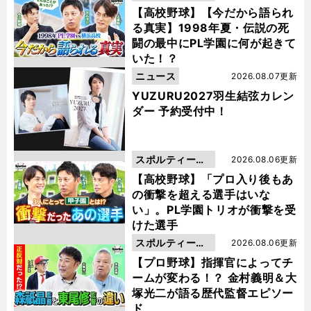
動画
【高校野球】【今だから語られ
る真実】1998年夏・伝説の死
闘の最中にPL学園に何が起きて
いた！？
ニュース
2026.08.07更新
YUZURU2027羽生結弦カレン
ダー 予約受付中！
スポルティーバ
2026.08.06更新
動画
【高校野球】「プロ入り後もあ
の衝撃を超える選手はいな
い」。PL学園トリオが衝撃を受
けた選手
スポルティーバ
2026.08.06更新
動画
【プロ野球】指揮官によってチ
ームが変わる！？ 金村義明＆大
塚光二が語る歴代監督エピソー
ド