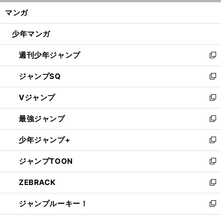
ン
く/
マンガ
ド
閉
ウ
じ
少年マンガ
で
る
開
週刊少年ジャンプ
く
新
し
ジャンプSQ
い
新
ウ
し
Vジャンプ
ィ
い
新
ン
ウ
し
最強ジャンプ
ド
ィ
い
新
ウ
ン
ウ
し
少年ジャンプ+
で
ド
ィ
い
新
開
ウ
ン
ウ
し
ジャンプTOON
く
で
ド
ィ
い
新
開
ウ
ン
ウ
し
ZEBRACK
く
で
ド
ィ
い
新
開
ウ
ン
ウ
し
ジャンプルーキー！
く
で
ド
ィ
い
新
開
ウ
ン
ウ
し