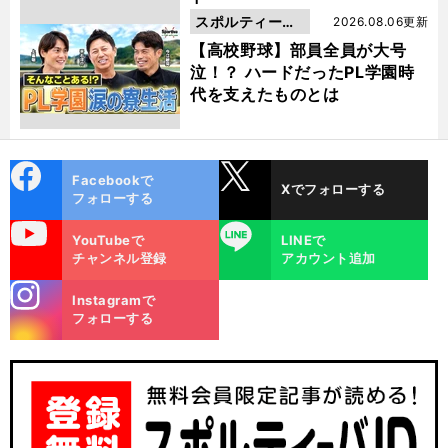
スポルティーバ
2026.08.06更新
動画
【高校野球】部員全員が大号
泣！？ ハードだったPL学園時
代を支えたものとは
cebo
X
Facebookで
Xでフォローする
ok
フォローする
uTube
LINE
YouTubeで
LINEで
チャンネル登録
アカウント追加
stagra
Instagramで
m
フォローする