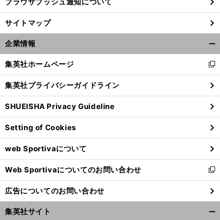
ブラウザプッシュ通知について
サイトマップ
企業情報
開
く/
集英社ホームページ
新
閉
し
じ
集英社プライバシーガイドライン
い
る
ウ
SHUEISHA Privacy Guideline
ィ
ン
Setting of Cookies
ド
ウ
web Sportivaについて
で
開
Web Sportivaについてのお問い合わせ
く
新
し
広告についてのお問い合わせ
い
ウ
集英社サイト
ィ
開