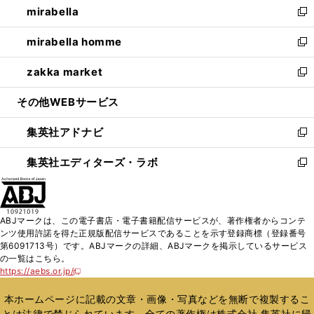
mirabella
く
で
ド
ィ
い
新
開
ウ
ン
ウ
し
mirabella homme
く
で
ド
ィ
い
新
開
ウ
ン
ウ
し
zakka market
く
で
ド
ィ
い
新
開
ウ
ン
ウ
し
その他WEBサービス
く
で
ド
ィ
い
開
ウ
ン
ウ
集英社アドナビ
く
で
ド
ィ
新
開
ウ
ン
し
集英社エディターズ・ラボ
く
で
ド
い
新
開
ウ
ウ
し
く
で
ィ
い
開
ン
ウ
ABJマークは、この電子書店・電子書籍配信サービスが、著作権者からコンテ
く
ド
ィ
ンツ使用許諾を得た正規版配信サービスであることを示す登録商標（登録番号
ウ
ン
第6091713号）です。ABJマークの詳細、ABJマークを掲示しているサービス
で
ド
の一覧はこちら。
開
ウ
https://aebs.or.jp/
新
く
で
し
い
開
本ホームページに記載の文章・画像・写真などを無断で複製するこ
ウ
く
とは法律で禁じられています。全ての著作権は株式会社 集英社に帰