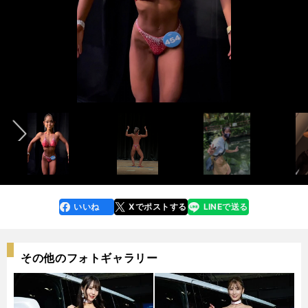
インタビュー記事＞＞
インタビュー記事＞＞
前へ
photo courtesy of Yamashita Momoka
photo courtesy of Yamashita Momoka
いいね
Xでポストする
LINEで送る
line
faceboo
x
k
その他のフォトギャラリー