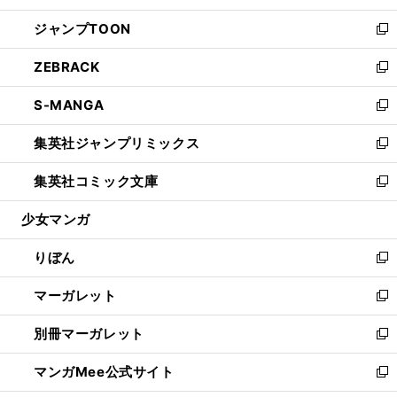
開
ウ
ン
ウ
し
ジャンプTOON
く
で
ド
ィ
い
新
開
ウ
ン
ウ
し
ZEBRACK
く
で
ド
ィ
い
新
開
ウ
ン
ウ
し
S-MANGA
く
で
ド
ィ
い
新
開
ウ
ン
ウ
し
集英社ジャンプリミックス
く
で
ド
ィ
い
新
開
ウ
ン
ウ
し
集英社コミック文庫
く
で
ド
ィ
い
新
開
ウ
ン
ウ
し
少女マンガ
く
で
ド
ィ
い
開
ウ
ン
ウ
りぼん
く
で
ド
ィ
新
開
ウ
ン
し
マーガレット
く
で
ド
い
新
開
ウ
ウ
し
別冊マーガレット
く
で
ィ
い
新
開
ン
ウ
し
マンガMee公式サイト
く
ド
ィ
い
新
ウ
ン
ウ
し