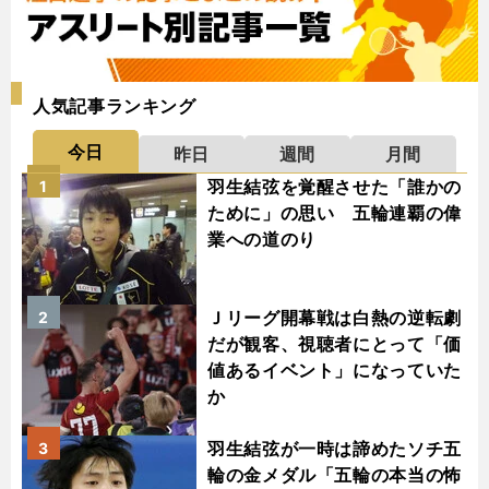
人気記事ランキング
今日
昨日
週間
月間
羽生結弦を覚醒させた「誰かの
1
ために」の思い 五輪連覇の偉
業への道のり
Ｊリーグ開幕戦は白熱の逆転劇
2
だが観客、視聴者にとって「価
値あるイベント」になっていた
か
羽生結弦が一時は諦めたソチ五
3
輪の金メダル「五輪の本当の怖