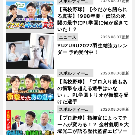
スポルティーバ
2026.08.07更新
動画
【高校野球】【今だから語られ
る真実】1998年夏・伝説の死
闘の最中にPL学園に何が起きて
いた！？
ニュース
2026.08.07更新
YUZURU2027羽生結弦カレン
ダー 予約受付中！
スポルティーバ
2026.08.06更新
動画
【高校野球】「プロ入り後もあ
の衝撃を超える選手はいな
い」。PL学園トリオが衝撃を受
けた選手
スポルティーバ
2026.08.06更新
動画
【プロ野球】指揮官によってチ
ームが変わる！？ 金村義明＆大
塚光二が語る歴代監督エピソー