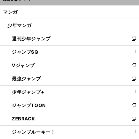
開
ン
く/
マンガ
ド
閉
ウ
じ
少年マンガ
で
る
開
週刊少年ジャンプ
く
新
し
ジャンプSQ
い
新
ウ
し
Vジャンプ
ィ
い
新
ン
ウ
し
最強ジャンプ
ド
ィ
い
新
ウ
ン
ウ
し
少年ジャンプ+
で
ド
ィ
い
新
開
ウ
ン
ウ
し
ジャンプTOON
く
で
ド
ィ
い
新
開
ウ
ン
ウ
し
ZEBRACK
く
で
ド
ィ
い
新
開
ウ
ン
ウ
し
ジャンプルーキー！
く
で
ド
ィ
い
新
開
ウ