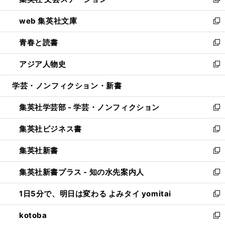
ィ
い
新
ン
ウ
し
web 集英社文庫
ド
ィ
い
新
ウ
ン
ウ
し
青春と読書
で
ド
ィ
い
新
開
ウ
ン
ウ
し
アジア人物史
く
で
ド
ィ
い
新
開
ウ
ン
ウ
し
学芸・ノンフィクション・新書
く
で
ド
ィ
い
開
ウ
ン
ウ
集英社学芸部 - 学芸・ノンフィクション
く
で
ド
ィ
新
開
ウ
ン
し
集英社ビジネス書
く
で
ド
い
新
開
ウ
ウ
し
集英社新書
く
で
ィ
い
新
開
ン
ウ
し
集英社新書プラス - 知の水先案内人
く
ド
ィ
い
新
ウ
ン
ウ
し
1日5分で、明日は変わる よみタイ yomitai
で
ド
ィ
い
新
開
ウ
ン
ウ
し
kotoba
く
で
ド
ィ
い
新