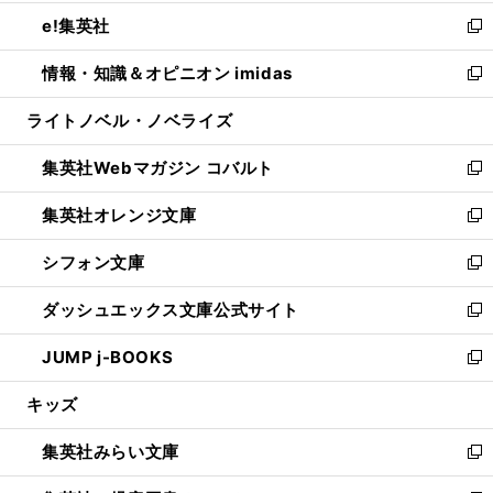
開
ウ
ン
ウ
し
e!集英社
く
で
ド
ィ
い
新
開
ウ
ン
ウ
し
情報・知識＆オピニオン imidas
く
で
ド
ィ
い
新
開
ウ
ン
ウ
し
ライトノベル・ノベライズ
く
で
ド
ィ
い
開
ウ
ン
ウ
集英社Webマガジン コバルト
く
で
ド
ィ
新
開
ウ
ン
し
集英社オレンジ文庫
く
で
ド
い
新
開
ウ
ウ
し
シフォン文庫
く
で
ィ
い
新
開
ン
ウ
し
ダッシュエックス文庫公式サイト
く
ド
ィ
い
新
ウ
ン
ウ
し
JUMP j-BOOKS
で
ド
ィ
い
新
開
ウ
ン
ウ
し
キッズ
く
で
ド
ィ
い
開
ウ
ン
ウ
集英社みらい文庫
く
で
ド
ィ
新
開
ウ
ン
し