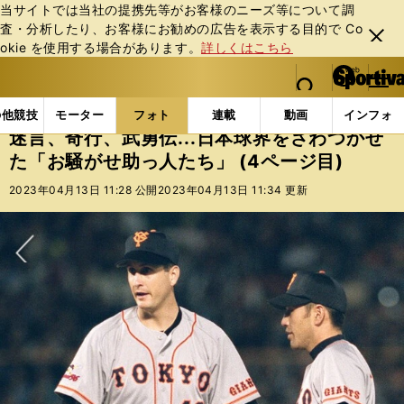
当サイトでは当社の提携先等がお客様のニーズ等について調
査・分析したり、お客様にお勧めの広告を表⽰する⽬的で Co
閉じ
okie を使⽤する場合があります。
詳しくはこちら
る
マイペ
web Sportiva (webスポルティーバ)
検索
メニュ
we
ー
フォトギャラリー
コラムフォト
迷言、奇行、武勇伝
b
ジ
の他競技
モーター
フォト
連載
動画
インフォ
ス
迷言、奇行、武勇伝...日本球界をざわつかせ
ポ
た「お騒がせ助っ人たち」 (4ページ目)
ル
テ
2023年04月13日 11:28 公開
2023年04月13日 11:34 更新
ィ
ー
バ
次へ