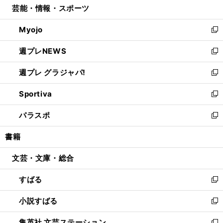
芸能・情報・スポーツ
く
で
ド
ィ
い
開
ウ
ン
ウ
Myojo
く
で
ド
ィ
新
開
ウ
ン
し
週プレNEWS
く
で
ド
い
新
開
ウ
ウ
し
週プレ グラジャパ!
く
で
ィ
い
新
開
ン
ウ
し
Sportiva
く
ド
ィ
い
新
ウ
ン
ウ
し
パラスポ
で
ド
ィ
い
新
開
ウ
ン
ウ
し
書籍
く
で
ド
ィ
い
開
ウ
ン
ウ
文芸・文庫・総合
く
で
ド
ィ
開
ウ
ン
すばる
く
で
ド
新
開
ウ
し
小説すばる
く
で
い
新
開
ウ
し
集英社 文芸ステーション
く