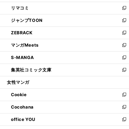
ウ
ン
ウ
し
リマコミ
で
ド
ィ
い
新
開
ウ
ン
ウ
し
ジャンプTOON
く
で
ド
ィ
い
新
開
ウ
ン
ウ
し
ZEBRACK
く
で
ド
ィ
い
新
開
ウ
ン
ウ
し
マンガMeets
く
で
ド
ィ
い
新
開
ウ
ン
ウ
し
S-MANGA
く
で
ド
ィ
い
新
開
ウ
ン
ウ
し
集英社コミック文庫
く
で
ド
ィ
い
新
開
ウ
ン
ウ
し
女性マンガ
く
で
ド
ィ
い
開
ウ
ン
ウ
Cookie
く
で
ド
ィ
新
開
ウ
ン
し
Cocohana
く
で
ド
い
新
開
ウ
ウ
し
office YOU
く
で
ィ
い
新
開
ン
ウ
し