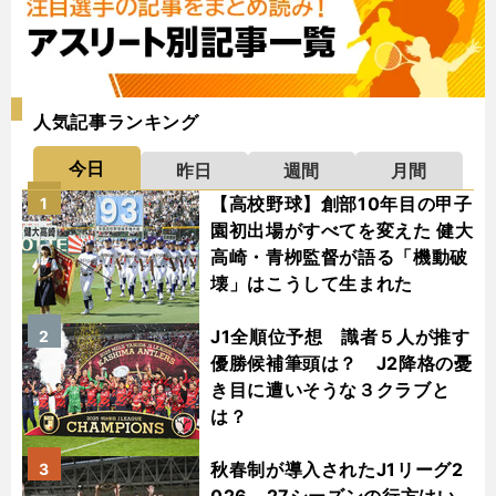
人気記事ランキング
今日
昨日
週間
月間
【高校野球】創部10年目の甲子
1
園初出場がすべてを変えた 健大
高崎・青栁監督が語る「機動破
壊」はこうして生まれた
J1全順位予想 識者５人が推す
2
優勝候補筆頭は？ J2降格の憂
き目に遭いそうな３クラブと
は？
秋春制が導入されたJ1リーグ2
3
026－27シーズンの行方はい