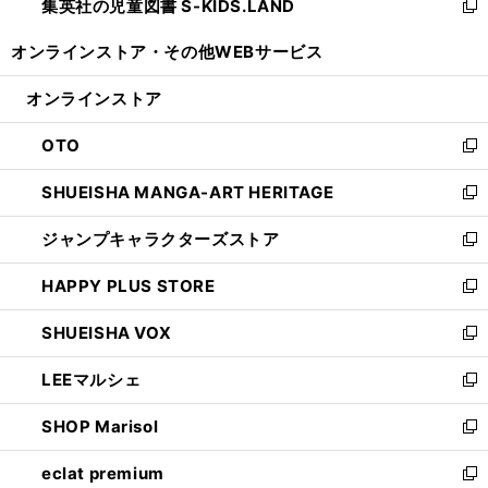
集英社の児童図書 S-KIDS.LAND
く
で
ド
い
新
開
ウ
ウ
し
オンラインストア・
その他WEBサービス
く
で
ィ
い
開
ン
ウ
オンラインストア
く
ド
ィ
ウ
ン
OTO
で
ド
新
開
ウ
し
SHUEISHA MANGA-ART HERITAGE
く
で
い
新
開
ウ
し
ジャンプキャラクターズストア
く
ィ
い
新
ン
ウ
し
HAPPY PLUS STORE
ド
ィ
い
新
ウ
ン
ウ
し
SHUEISHA VOX
で
ド
ィ
い
新
開
ウ
ン
ウ
し
LEEマルシェ
く
で
ド
ィ
い
新
開
ウ
ン
ウ
し
SHOP Marisol
く
で
ド
ィ
い
新
開
ウ
ン
ウ
し
eclat premium
く
で
ド
ィ
い
新