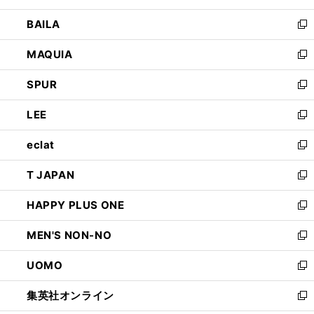
開
ウ
し
BAILA
く
ィ
い
新
ン
ウ
し
MAQUIA
ド
ィ
い
新
ウ
ン
ウ
し
SPUR
で
ド
ィ
い
新
開
ウ
ン
ウ
し
LEE
く
で
ド
ィ
い
新
開
ウ
ン
ウ
し
eclat
く
で
ド
ィ
い
新
開
ウ
ン
ウ
し
T JAPAN
く
で
ド
ィ
い
新
開
ウ
ン
ウ
し
HAPPY PLUS ONE
く
で
ド
ィ
い
新
開
ウ
ン
ウ
し
MEN'S NON-NO
く
で
ド
ィ
い
新
開
ウ
ン
ウ
し
UOMO
く
で
ド
ィ
い
新
開
ウ
ン
ウ
し
集英社オンライン
く
で
ド
ィ
い
新
開
ウ
ン
ウ
し