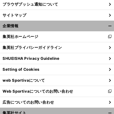
ブラウザプッシュ通知について
サイトマップ
企業情報
開
く/
集英社ホームページ
新
閉
し
じ
集英社プライバシーガイドライン
い
る
ウ
SHUEISHA Privacy Guideline
ィ
ン
Setting of Cookies
ド
ウ
web Sportivaについて
で
開
Web Sportivaについてのお問い合わせ
く
新
し
広告についてのお問い合わせ
い
ウ
集英社サイト
ィ