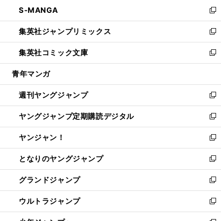
ン
ウ
し
S-MANGA
く
で
ド
ィ
い
新
開
ウ
ン
ウ
し
集英社ジャンプリミックス
く
で
ド
ィ
い
新
開
ウ
ン
ウ
し
集英社コミック文庫
く
で
ド
ィ
い
新
開
ウ
ン
ウ
し
青年マンガ
く
で
ド
ィ
い
開
ウ
ン
ウ
週刊ヤングジャンプ
く
で
ド
ィ
新
開
ウ
ン
し
ヤングジャンプ定期購読デジタル
く
で
ド
い
新
開
ウ
ウ
し
ヤンジャン！
く
で
ィ
い
新
開
ン
ウ
し
となりのヤングジャンプ
く
ド
ィ
い
新
ウ
ン
ウ
し
グランドジャンプ
で
ド
ィ
い
新
開
ウ
ン
ウ
し
ウルトラジャンプ
く
で
ド
ィ
い
新
開
ウ
ン
ウ
し