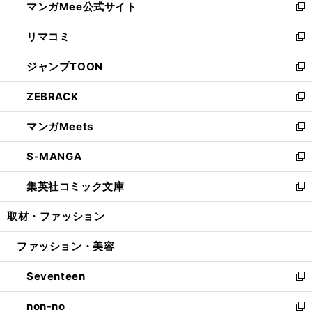
マンガMee公式サイト
く
ド
ィ
い
新
ウ
ン
ウ
し
リマコミ
で
ド
ィ
い
新
開
ウ
ン
ウ
し
ジャンプTOON
く
で
ド
ィ
い
新
開
ウ
ン
ウ
し
ZEBRACK
く
で
ド
ィ
い
新
開
ウ
ン
ウ
し
マンガMeets
く
で
ド
ィ
い
新
開
ウ
ン
ウ
し
S-MANGA
く
で
ド
ィ
い
新
開
ウ
ン
ウ
し
集英社コミック文庫
く
で
ド
ィ
い
新
開
ウ
ン
ウ
し
取材・ファッション
く
で
ド
ィ
い
開
ウ
ン
ウ
ファッション・美容
く
で
ド
ィ
開
ウ
ン
Seventeen
く
で
ド
新
開
ウ
し
non-no
く
で
い
新