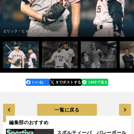
ドン・マネー（近鉄）
photo by Sankei Visual
記事を読む＞中日・ロドリゲスの亡命騒動で思い出す「お騒がせ助っ人た
ち」の迷言、奇行、武勇伝…
前へ
エリック・ヒルマン（巨人）
いいね
Xでポストする
LINEで送る
line
faceboo
x
k
一覧に戻る
編集部のおすすめ
スポルティーバ バレーボール