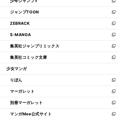
少年ジャンプ+
く
で
ド
ィ
い
新
開
ウ
ン
ウ
し
ジャンプTOON
く
で
ド
ィ
い
新
開
ウ
ン
ウ
し
ZEBRACK
く
で
ド
ィ
い
新
開
ウ
ン
ウ
し
S-MANGA
く
で
ド
ィ
い
新
開
ウ
ン
ウ
し
集英社ジャンプリミックス
く
で
ド
ィ
い
新
開
ウ
ン
ウ
し
集英社コミック文庫
く
で
ド
ィ
い
新
開
ウ
ン
ウ
し
少女マンガ
く
で
ド
ィ
い
開
ウ
ン
ウ
りぼん
く
で
ド
ィ
新
開
ウ
ン
し
マーガレット
く
で
ド
い
新
開
ウ
ウ
し
別冊マーガレット
く
で
ィ
い
新
開
ン
ウ
し
マンガMee公式サイト
く
ド
ィ
い
新