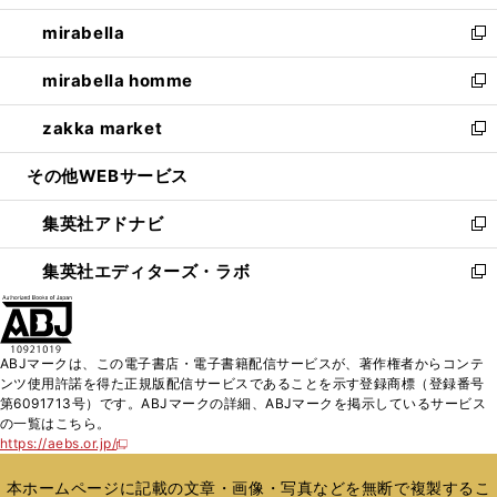
開
ウ
ン
ウ
し
mirabella
く
で
ド
ィ
い
新
開
ウ
ン
ウ
し
mirabella homme
く
で
ド
ィ
い
新
開
ウ
ン
ウ
し
zakka market
く
で
ド
ィ
い
新
開
ウ
ン
ウ
し
その他WEBサービス
く
で
ド
ィ
い
開
ウ
ン
ウ
集英社アドナビ
く
で
ド
ィ
新
開
ウ
ン
し
集英社エディターズ・ラボ
く
で
ド
い
新
開
ウ
ウ
し
く
で
ィ
い
開
ン
ウ
ABJマークは、この電子書店・電子書籍配信サービスが、著作権者からコンテ
く
ド
ィ
ンツ使用許諾を得た正規版配信サービスであることを示す登録商標（登録番号
ウ
ン
第6091713号）です。ABJマークの詳細、ABJマークを掲示しているサービス
で
ド
の一覧はこちら。
開
ウ
https://aebs.or.jp/
新
く
で
し
い
開
本ホームページに記載の文章・画像・写真などを無断で複製するこ