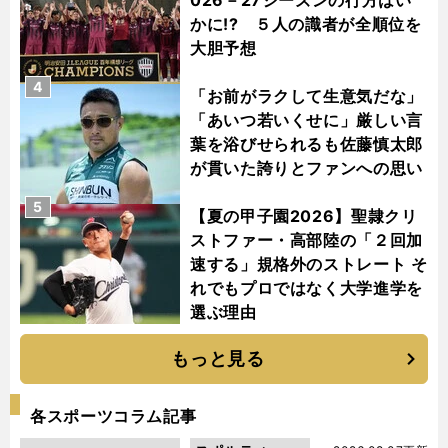
かに!? ５人の識者が全順位を
大胆予想
4
「お前がラクして生意気だな」
「あいつ若いくせに」厳しい言
葉を浴びせられるも佐藤慎太郎
が貫いた誇りとファンへの思い
5
【夏の甲子園2026】聖隷クリ
ストファー・高部陸の「２回加
速する」規格外のストレート そ
れでもプロではなく大学進学を
選ぶ理由
もっと見る
各スポーツコラム記事