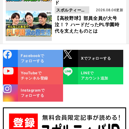
ド
スポルティーバ
2026.08.06更新
動画
【高校野球】部員全員が大号
泣！？ ハードだったPL学園時
代を支えたものとは
cebo
X
Facebookで
Xでフォローする
ok
フォローする
uTube
LINE
YouTubeで
LINEで
チャンネル登録
アカウント追加
stagra
Instagramで
m
フォローする