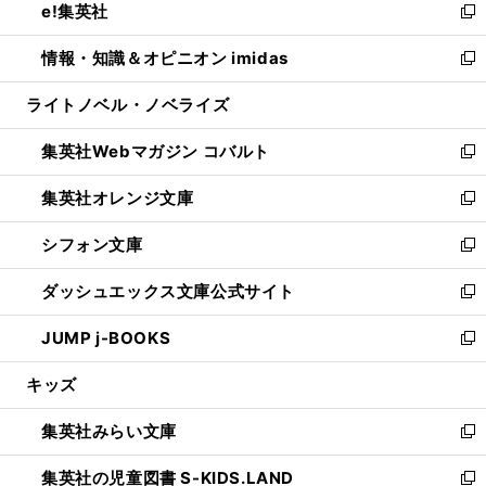
e!集英社
く
で
ド
ィ
い
新
開
ウ
ン
ウ
し
情報・知識＆オピニオン imidas
く
で
ド
ィ
い
新
開
ウ
ン
ウ
し
ライトノベル・ノベライズ
く
で
ド
ィ
い
開
ウ
ン
ウ
集英社Webマガジン コバルト
く
で
ド
ィ
新
開
ウ
ン
し
集英社オレンジ文庫
く
で
ド
い
新
開
ウ
ウ
し
シフォン文庫
く
で
ィ
い
新
開
ン
ウ
し
ダッシュエックス文庫公式サイト
く
ド
ィ
い
新
ウ
ン
ウ
し
JUMP j-BOOKS
で
ド
ィ
い
新
開
ウ
ン
ウ
し
キッズ
く
で
ド
ィ
い
開
ウ
ン
ウ
集英社みらい文庫
く
で
ド
ィ
新
開
ウ
ン
し
集英社の児童図書 S-KIDS.LAND
く
で
ド
い
新