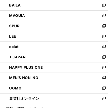
ウ
し
BAILA
く
ィ
い
新
ン
ウ
し
MAQUIA
ド
ィ
い
新
ウ
ン
ウ
し
SPUR
で
ド
ィ
い
新
開
ウ
ン
ウ
し
LEE
く
で
ド
ィ
い
新
開
ウ
ン
ウ
し
eclat
く
で
ド
ィ
い
新
開
ウ
ン
ウ
し
T JAPAN
く
で
ド
ィ
い
新
開
ウ
ン
ウ
し
HAPPY PLUS ONE
く
で
ド
ィ
い
新
開
ウ
ン
ウ
し
MEN'S NON-NO
く
で
ド
ィ
い
新
開
ウ
ン
ウ
し
UOMO
く
で
ド
ィ
い
新
開
ウ
ン
ウ
し
集英社オンライン
く
で
ド
ィ
い
新
開
ウ
ン
ウ
し