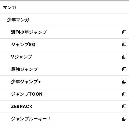
ン
く/
マンガ
ド
閉
ウ
じ
少年マンガ
で
る
開
週刊少年ジャンプ
く
新
し
ジャンプSQ
い
新
ウ
し
Vジャンプ
ィ
い
新
ン
ウ
し
最強ジャンプ
ド
ィ
い
新
ウ
ン
ウ
し
少年ジャンプ+
で
ド
ィ
い
新
開
ウ
ン
ウ
し
ジャンプTOON
く
で
ド
ィ
い
新
開
ウ
ン
ウ
し
ZEBRACK
く
で
ド
ィ
い
新
開
ウ
ン
ウ
し
ジャンプルーキー！
く
で
ド
ィ
い
新
開
ウ
ン
ウ
し