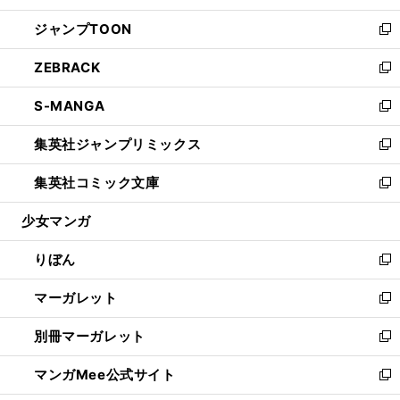
開
ウ
ン
ウ
し
ジャンプTOON
く
で
ド
ィ
い
新
開
ウ
ン
ウ
し
ZEBRACK
く
で
ド
ィ
い
新
開
ウ
ン
ウ
し
S-MANGA
く
で
ド
ィ
い
新
開
ウ
ン
ウ
し
集英社ジャンプリミックス
く
で
ド
ィ
い
新
開
ウ
ン
ウ
し
集英社コミック文庫
く
で
ド
ィ
い
新
開
ウ
ン
ウ
し
少女マンガ
く
で
ド
ィ
い
開
ウ
ン
ウ
りぼん
く
で
ド
ィ
新
開
ウ
ン
し
マーガレット
く
で
ド
い
新
開
ウ
ウ
し
別冊マーガレット
く
で
ィ
い
新
開
ン
ウ
し
マンガMee公式サイト
く
ド
ィ
い
新
ウ
ン
ウ
し