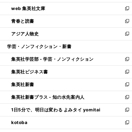
ン
ウ
し
web 集英社文庫
ド
ィ
い
新
ウ
ン
ウ
し
青春と読書
で
ド
ィ
い
新
開
ウ
ン
ウ
し
アジア人物史
く
で
ド
ィ
い
新
開
ウ
ン
ウ
し
学芸・ノンフィクション・新書
く
で
ド
ィ
い
開
ウ
ン
ウ
集英社学芸部 - 学芸・ノンフィクション
く
で
ド
ィ
新
開
ウ
ン
し
集英社ビジネス書
く
で
ド
い
新
開
ウ
ウ
し
集英社新書
く
で
ィ
い
新
開
ン
ウ
し
集英社新書プラス - 知の水先案内人
く
ド
ィ
い
新
ウ
ン
ウ
し
1日5分で、明日は変わる よみタイ yomitai
で
ド
ィ
い
新
開
ウ
ン
ウ
し
kotoba
く
で
ド
ィ
い
新
開
ウ
ン
ウ
し