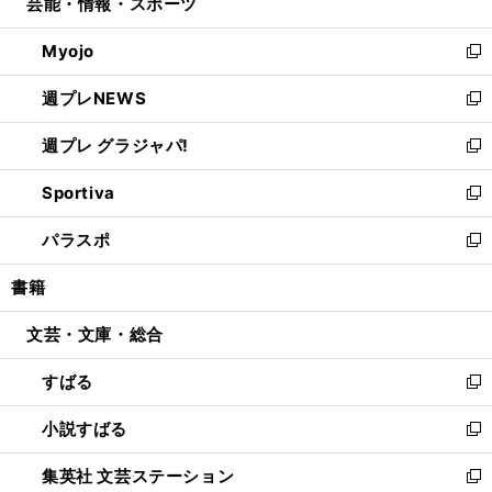
芸能・情報・スポーツ
く
で
ド
ィ
い
開
ウ
ン
ウ
Myojo
く
で
ド
ィ
新
開
ウ
ン
し
週プレNEWS
く
で
ド
い
新
開
ウ
ウ
し
週プレ グラジャパ!
く
で
ィ
い
新
開
ン
ウ
し
Sportiva
く
ド
ィ
い
新
ウ
ン
ウ
し
パラスポ
で
ド
ィ
い
新
開
ウ
ン
ウ
し
書籍
く
で
ド
ィ
い
開
ウ
ン
ウ
文芸・文庫・総合
く
で
ド
ィ
開
ウ
ン
すばる
く
で
ド
新
開
ウ
し
小説すばる
く
で
い
新
開
ウ
し
集英社 文芸ステーション
く
ィ
い
新