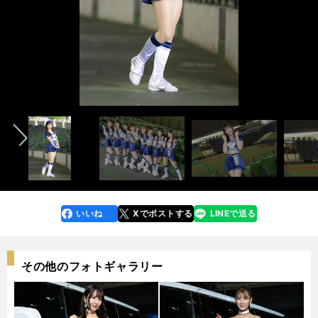
Yuukiさん
Chihiroさん
Mamiさん
Ayanoさん
Nozomiさん
Rinkaさん
Masakiさん
Yumenaさん
練習中のメンバーたち
photo by Tatematsu Naozumi
photo by Tatematsu Naozumi
photo by Tatematsu Naozumi
photo by Tatematsu Naozumi
photo by Tatematsu Naozumi
photo by Tatematsu Naozumi
photo by Tatematsu Naozumi
photo by Tatematsu Naozumi
photo by Tatematsu Naozumi
前へ
インタビュー記事はこちら＞＞
インタビュー記事はこちら＞＞
インタビュー記事はこちら＞＞
インタビュー記事はこちら＞＞
インタビュー記事はこちら＞＞
インタビュー記事はこちら＞＞
インタビュー記事はこちら＞＞
インタビュー記事はこちら＞＞
インタビュー記事はこちら＞＞
連載「美しき球団チアリーダーたち」記事一覧はこちら＞＞
いいね
Xでポストする
LINEで送る
line
faceboo
x
k
その他のフォトギャラリー