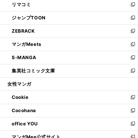
リマコミ
で
ド
ィ
い
新
開
ウ
ン
ウ
し
ジャンプTOON
く
で
ド
ィ
い
新
開
ウ
ン
ウ
し
ZEBRACK
く
で
ド
ィ
い
新
開
ウ
ン
ウ
し
マンガMeets
く
で
ド
ィ
い
新
開
ウ
ン
ウ
し
S-MANGA
く
で
ド
ィ
い
新
開
ウ
ン
ウ
し
集英社コミック文庫
く
で
ド
ィ
い
新
開
ウ
ン
ウ
し
女性マンガ
く
で
ド
ィ
い
開
ウ
ン
ウ
Cookie
く
で
ド
ィ
新
開
ウ
ン
し
Cocohana
く
で
ド
い
新
開
ウ
ウ
し
office YOU
く
で
ィ
い
新
開
ン
ウ
し
マンガMee公式サイト
く
ド
ィ
い