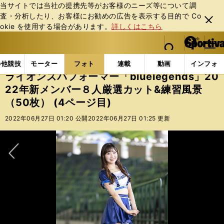
当サイトでは当社の提携先等がお客様のニーズ等について調
査・分析したり、お客様にお勧めの広告を表⽰する⽬的で Co
閉じ
okie を使⽤する場合があります。
詳しくはこちら
る
マイペ
web Sportiva (webスポルティーバ)
検索
メニュ
we
ー
フォトギャラリー
ライオンズパフォーマー「blueleg
b
ジ
の他競技
モーター
フォト
連載
動画
インフォ
ス
ライオンズパフォーマー「bluelegends」20
ポ
22年新メンバー８人厳選カット&練習風景
ル
（50枚） (4ページ目)
テ
ィ
2022年06月27日 01:20 公開
2022年06月27日 01:25 更新
ー
バ
次へ