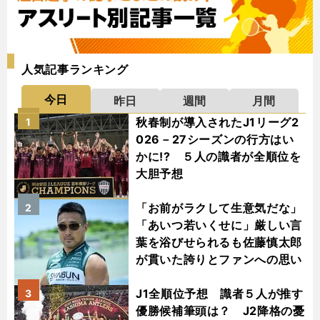
人気記事ランキング
今日
昨日
週間
月間
秋春制が導入されたJ1リーグ2
1
026－27シーズンの行方はい
かに!? ５人の識者が全順位を
大胆予想
「お前がラクして生意気だな」
2
「あいつ若いくせに」厳しい言
葉を浴びせられるも佐藤慎太郎
が貫いた誇りとファンへの思い
J1全順位予想 識者５人が推す
3
優勝候補筆頭は？ J2降格の憂