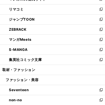
新
ウ
ン
ウ
し
リマコミ
で
ド
ィ
い
新
開
ウ
ン
ウ
し
ジャンプTOON
く
で
ド
ィ
い
新
開
ウ
ン
ウ
し
ZEBRACK
く
で
ド
ィ
い
新
開
ウ
ン
ウ
し
マンガMeets
く
で
ド
ィ
い
新
開
ウ
ン
ウ
し
S-MANGA
く
で
ド
ィ
い
新
開
ウ
ン
ウ
し
集英社コミック文庫
く
で
ド
ィ
い
新
開
ウ
ン
ウ
し
取材・ファッション
く
で
ド
ィ
い
開
ウ
ン
ウ
ファッション・美容
く
で
ド
ィ
開
ウ
ン
Seventeen
く
で
ド
新
開
ウ
し
non-no
く
で
い
新
開