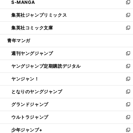
S-MANGA
く
で
ド
ィ
い
新
開
ウ
ン
ウ
し
集英社ジャンプリミックス
く
で
ド
ィ
い
新
開
ウ
ン
ウ
し
集英社コミック文庫
く
で
ド
ィ
い
新
開
ウ
ン
ウ
し
青年マンガ
く
で
ド
ィ
い
開
ウ
ン
ウ
週刊ヤングジャンプ
く
で
ド
ィ
新
開
ウ
ン
し
ヤングジャンプ定期購読デジタル
く
で
ド
い
新
開
ウ
ウ
し
ヤンジャン！
く
で
ィ
い
新
開
ン
ウ
し
となりのヤングジャンプ
く
ド
ィ
い
新
ウ
ン
ウ
し
グランドジャンプ
で
ド
ィ
い
新
開
ウ
ン
ウ
し
ウルトラジャンプ
く
で
ド
ィ
い
新
開
ウ
ン
ウ
し
少年ジャンプ+
く
で
ド
ィ
い
新