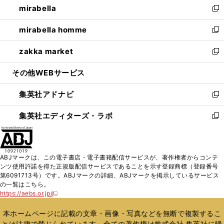
mirabella
く
で
ド
ィ
い
新
開
ウ
ン
ウ
し
mirabella homme
く
で
ド
ィ
い
新
開
ウ
ン
ウ
し
zakka market
く
で
ド
ィ
い
新
開
ウ
ン
ウ
し
その他WEBサービス
く
で
ド
ィ
い
開
ウ
ン
ウ
集英社アドナビ
く
で
ド
ィ
新
開
ウ
ン
し
集英社エディターズ・ラボ
く
で
ド
い
新
開
ウ
ウ
し
く
で
ィ
い
開
ン
ウ
ABJマークは、この電子書店・電子書籍配信サービスが、著作権者からコンテ
く
ド
ィ
ンツ使用許諾を得た正規版配信サービスであることを示す登録商標（登録番号
ウ
ン
第6091713号）です。ABJマークの詳細、ABJマークを掲示しているサービス
で
ド
の一覧はこちら。
開
ウ
https://aebs.or.jp/
新
く
で
し
い
開
本ホームページに記載の文章・画像・写真などを無断で複製するこ
ウ
く
とは法律で禁じられています。全ての著作権は株式会社 集英社に帰