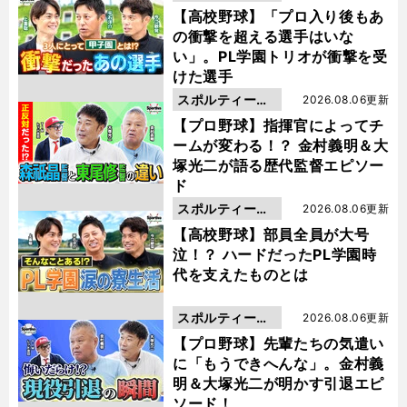
動画
【高校野球】「プロ入り後もあ
の衝撃を超える選手はいな
い」。PL学園トリオが衝撃を受
けた選手
スポルティーバ
2026.08.06更新
動画
【プロ野球】指揮官によってチ
ームが変わる！？ 金村義明＆大
塚光二が語る歴代監督エピソー
ド
スポルティーバ
2026.08.06更新
動画
【高校野球】部員全員が大号
泣！？ ハードだったPL学園時
代を支えたものとは
スポルティーバ
2026.08.06更新
動画
【プロ野球】先輩たちの気遣い
に「もうできへんな」。金村義
明＆大塚光二が明かす引退エピ
ソード！