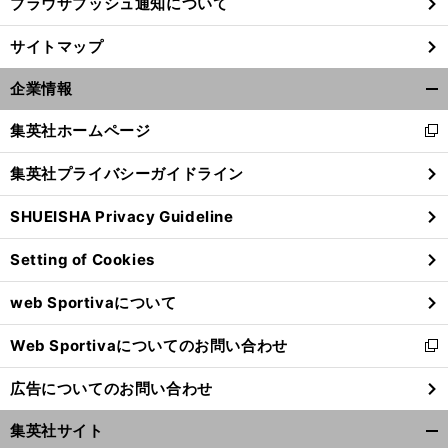
ブラウザプッシュ通知について
サイトマップ
企業情報
開
く/
集英社ホームページ
新
閉
し
じ
集英社プライバシーガイドライン
い
る
ウ
SHUEISHA Privacy Guideline
ィ
ン
Setting of Cookies
ド
ウ
web Sportivaについて
で
開
Web Sportivaについてのお問い合わせ
く
新
し
広告についてのお問い合わせ
い
ウ
集英社サイト
ィ
開