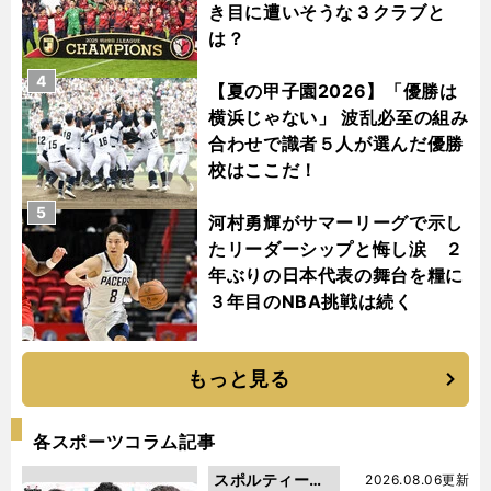
き目に遭いそうな３クラブと
は？
4
【夏の甲子園2026】「優勝は
横浜じゃない」 波乱必至の組み
合わせで識者５人が選んだ優勝
校はここだ！
5
河村勇輝がサマーリーグで示し
たリーダーシップと悔し涙 ２
年ぶりの日本代表の舞台を糧に
３年目のNBA挑戦は続く
もっと見る
各スポーツコラム記事
スポルティーバ
2026.08.06更新