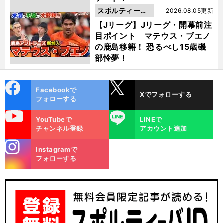
スポルティーバ
2026.08.05更新
動画
【Jリーグ】Jリーグ・開幕前注
目ポイント マテウス・ブエノ
の鹿島移籍！ 恐るべし15歳磯
部怜夢！
cebo
X
Facebookで
Xでフォローする
ok
フォローする
uTube
LINE
YouTubeで
LINEで
チャンネル登録
アカウント追加
stagra
Instagramで
m
フォローする