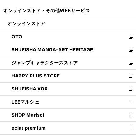
開
ウ
ウ
し
オンラインストア・
その他WEBサービス
く
で
ィ
い
開
ン
ウ
オンラインストア
く
ド
ィ
ウ
ン
OTO
で
ド
新
開
ウ
し
SHUEISHA MANGA-ART HERITAGE
く
で
い
新
開
ウ
し
ジャンプキャラクターズストア
く
ィ
い
新
ン
ウ
し
HAPPY PLUS STORE
ド
ィ
い
新
ウ
ン
ウ
し
SHUEISHA VOX
で
ド
ィ
い
新
開
ウ
ン
ウ
し
LEEマルシェ
く
で
ド
ィ
い
新
開
ウ
ン
ウ
し
SHOP Marisol
く
で
ド
ィ
い
新
開
ウ
ン
ウ
し
eclat premium
く
で
ド
ィ
い
新
開
ウ
ン
ウ
し