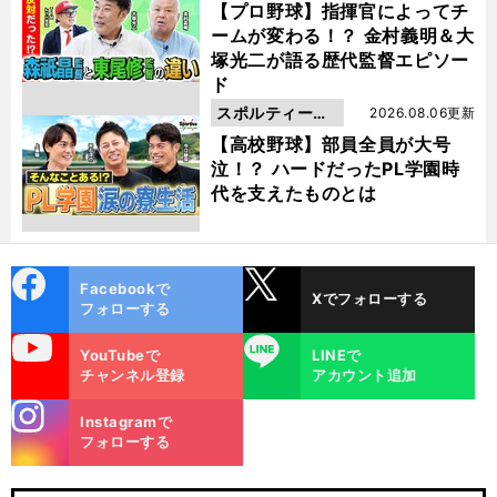
動画
【プロ野球】指揮官によってチ
ームが変わる！？ 金村義明＆大
塚光二が語る歴代監督エピソー
ド
スポルティーバ
2026.08.06更新
動画
【高校野球】部員全員が大号
泣！？ ハードだったPL学園時
代を支えたものとは
cebo
X
Facebookで
Xでフォローする
ok
フォローする
uTube
LINE
YouTubeで
LINEで
チャンネル登録
アカウント追加
stagra
Instagramで
m
フォローする