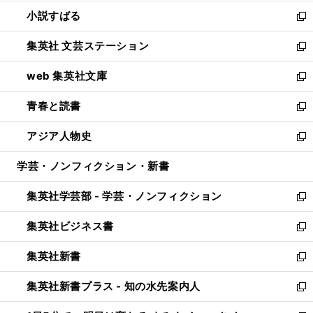
開
ウ
し
小説すばる
く
で
い
新
開
ウ
し
集英社 文芸ステーション
く
ィ
い
新
ン
ウ
し
web 集英社文庫
ド
ィ
い
新
ウ
ン
ウ
し
青春と読書
で
ド
ィ
い
新
開
ウ
ン
ウ
し
アジア人物史
く
で
ド
ィ
い
新
開
ウ
ン
ウ
し
学芸・ノンフィクション・新書
く
で
ド
ィ
い
開
ウ
ン
ウ
集英社学芸部 - 学芸・ノンフィクション
く
で
ド
ィ
新
開
ウ
ン
し
集英社ビジネス書
く
で
ド
い
新
開
ウ
ウ
し
集英社新書
く
で
ィ
い
新
開
ン
ウ
し
集英社新書プラス - 知の水先案内人
く
ド
ィ
い
新
ウ
ン
ウ
し