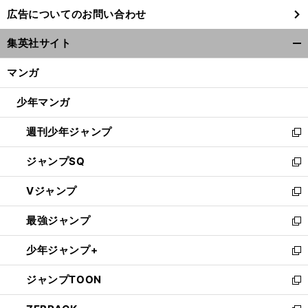
し
広告についてのお問い合わせ
い
ウ
集英社サイト
ィ
開
ン
く/
マンガ
ド
閉
ウ
じ
少年マンガ
で
る
開
週刊少年ジャンプ
く
新
し
ジャンプSQ
い
新
ウ
し
Vジャンプ
ィ
い
新
ン
ウ
し
最強ジャンプ
ド
ィ
い
新
ウ
ン
ウ
し
少年ジャンプ+
で
ド
ィ
い
新
開
ウ
ン
ウ
し
ジャンプTOON
く
で
ド
ィ
い
新
開
ウ
ン
ウ
し