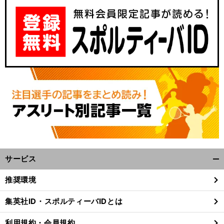
前
へ
サービス
開
く/
推奨環境
閉
じ
集英社ID・スポルティーバIDとは
る
利用規約・会員規約