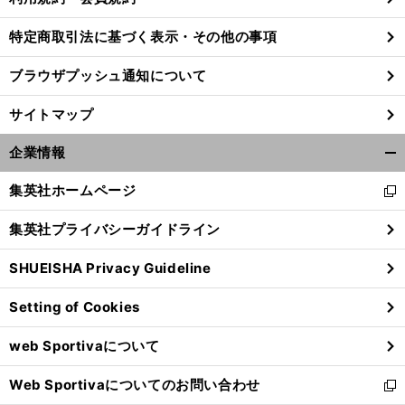
特定商取引法に基づく表示・その他の事項
ブラウザプッシュ通知について
サイトマップ
企業情報
開
く/
集英社ホームページ
新
閉
し
じ
集英社プライバシーガイドライン
い
る
ウ
SHUEISHA Privacy Guideline
ィ
ン
Setting of Cookies
ド
ウ
web Sportivaについて
で
開
Web Sportivaについてのお問い合わせ
く
新