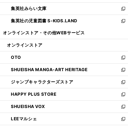
開
ウ
ン
ウ
集英社みらい文庫
く
で
ド
ィ
新
開
ウ
ン
し
集英社の児童図書 S-KIDS.LAND
く
で
ド
い
新
開
ウ
ウ
し
オンラインストア・
その他WEBサービス
く
で
ィ
い
開
ン
ウ
オンラインストア
く
ド
ィ
ウ
ン
OTO
で
ド
新
開
ウ
し
SHUEISHA MANGA-ART HERITAGE
く
で
い
新
開
ウ
し
ジャンプキャラクターズストア
く
ィ
い
新
ン
ウ
し
HAPPY PLUS STORE
ド
ィ
い
新
ウ
ン
ウ
し
SHUEISHA VOX
で
ド
ィ
い
新
開
ウ
ン
ウ
し
LEEマルシェ
く
で
ド
ィ
い
新
開
ウ
ン
ウ
し