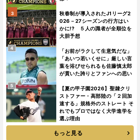
秋春制が導入されたJ1リーグ2
3
026－27シーズンの行方はい
かに!? ５人の識者が全順位を
大胆予想
4
「お前がラクして生意気だな」
「あいつ若いくせに」厳しい言
葉を浴びせられるも佐藤慎太郎
が貫いた誇りとファンへの思い
5
【夏の甲子園2026】聖隷クリ
ストファー・高部陸の「２回加
速する」規格外のストレート そ
れでもプロではなく大学進学を
選ぶ理由
もっと見る