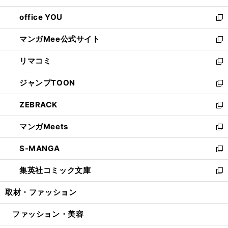
開
ウ
ウ
し
office YOU
く
で
ィ
い
新
開
ン
ウ
し
マンガMee公式サイト
く
ド
ィ
い
新
ウ
ン
ウ
し
リマコミ
で
ド
ィ
い
新
開
ウ
ン
ウ
し
ジャンプTOON
く
で
ド
ィ
い
新
開
ウ
ン
ウ
し
ZEBRACK
く
で
ド
ィ
い
新
開
ウ
ン
ウ
し
マンガMeets
く
で
ド
ィ
い
新
開
ウ
ン
ウ
し
S-MANGA
く
で
ド
ィ
い
新
開
ウ
ン
ウ
し
集英社コミック文庫
く
で
ド
ィ
い
新
開
ウ
ン
ウ
し
取材・ファッション
く
で
ド
ィ
い
開
ウ
ン
ウ
ファッション・美容
く
で
ド
ィ
開
ウ
ン