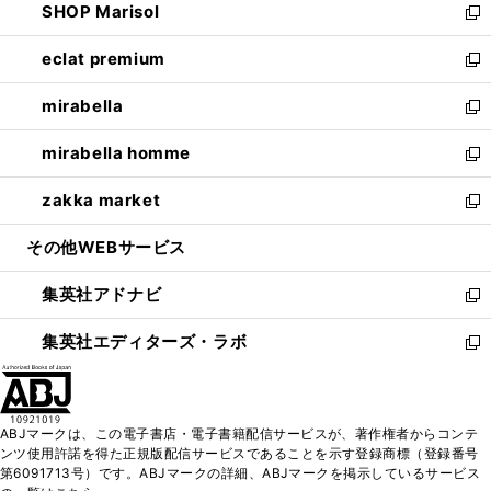
SHOP Marisol
く
で
ド
ィ
い
新
開
ウ
ン
ウ
し
eclat premium
く
で
ド
ィ
い
新
開
ウ
ン
ウ
し
mirabella
く
で
ド
ィ
い
新
開
ウ
ン
ウ
し
mirabella homme
く
で
ド
ィ
い
新
開
ウ
ン
ウ
し
zakka market
く
で
ド
ィ
い
新
開
ウ
ン
ウ
し
その他WEBサービス
く
で
ド
ィ
い
開
ウ
ン
ウ
集英社アドナビ
く
で
ド
ィ
新
開
ウ
ン
し
集英社エディターズ・ラボ
く
で
ド
い
新
開
ウ
ウ
し
く
で
ィ
い
開
ン
ウ
ABJマークは、この電子書店・電子書籍配信サービスが、著作権者からコンテ
く
ド
ィ
ンツ使用許諾を得た正規版配信サービスであることを示す登録商標（登録番号
ウ
ン
第6091713号）です。ABJマークの詳細、ABJマークを掲示しているサービス
で
ド