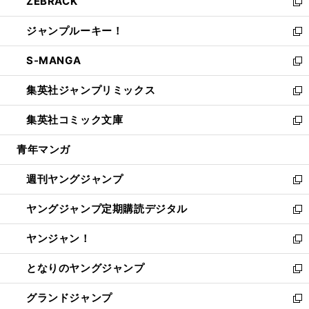
ZEBRACK
く
で
ド
ィ
い
新
開
ウ
ン
ウ
し
ジャンプルーキー！
く
で
ド
ィ
い
新
開
ウ
ン
ウ
し
S-MANGA
く
で
ド
ィ
い
新
開
ウ
ン
ウ
し
集英社ジャンプリミックス
く
で
ド
ィ
い
新
開
ウ
ン
ウ
し
集英社コミック文庫
く
で
ド
ィ
い
新
開
ウ
ン
ウ
し
青年マンガ
く
で
ド
ィ
い
開
ウ
ン
ウ
週刊ヤングジャンプ
く
で
ド
ィ
新
開
ウ
ン
し
ヤングジャンプ定期購読デジタル
く
で
ド
い
新
開
ウ
ウ
し
ヤンジャン！
く
で
ィ
い
新
開
ン
ウ
し
となりのヤングジャンプ
く
ド
ィ
い
新
ウ
ン
ウ
し
グランドジャンプ
で
ド
ィ
い
新