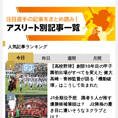
人気記事ランキング
今日
昨日
週間
月間
【高校野球】創部10年目の甲子
1
園初出場がすべてを変えた 健大
高崎・青栁監督が語る「機動破
壊」はこうして生まれた
J1全順位予想 識者５人が推す
2
優勝候補筆頭は？ J2降格の憂
き目に遭いそうな３クラブと
は？