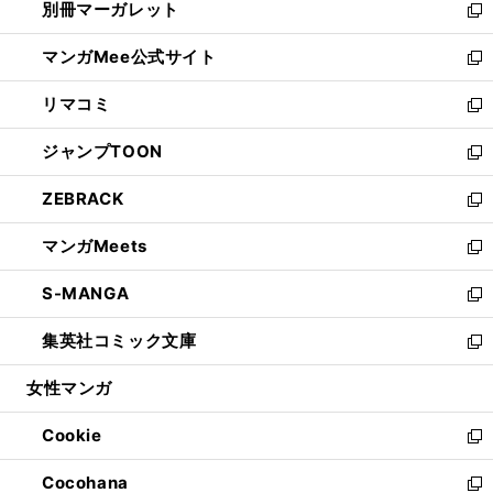
別冊マーガレット
く
で
ィ
い
新
開
ン
ウ
し
マンガMee公式サイト
く
ド
ィ
い
新
ウ
ン
ウ
し
リマコミ
で
ド
ィ
い
新
開
ウ
ン
ウ
し
ジャンプTOON
く
で
ド
ィ
い
新
開
ウ
ン
ウ
し
ZEBRACK
く
で
ド
ィ
い
新
開
ウ
ン
ウ
し
マンガMeets
く
で
ド
ィ
い
新
開
ウ
ン
ウ
し
S-MANGA
く
で
ド
ィ
い
新
開
ウ
ン
ウ
し
集英社コミック文庫
く
で
ド
ィ
い
新
開
ウ
ン
ウ
し
女性マンガ
く
で
ド
ィ
い
開
ウ
ン
ウ
Cookie
く
で
ド
ィ
新
開
ウ
ン
し
Cocohana
く
で
ド
い
新