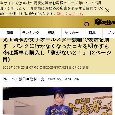
当サイトでは当社の提携先等がお客様のニーズ等について調
査・分析したり、お客様にお勧めの広告を表⽰する⽬的で Co
閉じ
okie を使⽤する場合があります。
詳しくはこちら
る
マイペ
web Sportiva (webスポルティーバ)
検索
メニュ
we
ー
インフォメーション
その他
児玉碧衣が女子オール
b
ジ
新着
ランキング
野球
サッカー
競馬
ゴル
ス
児玉碧衣が女子オールスター競輪で復活を期
ポ
す バンクに行かなくなった日々を明かすも
ル
今は新車も購入し「稼がないと！」 (2ページ
テ
ィ
目)
ー
2025年07月23日 07:00 公開
2025年07月23日 07:06 更新
バ
PR ハル飯田●取材・文 text by Haru Iida