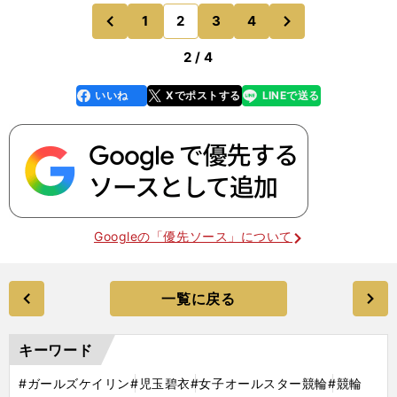
ので、今までになく自信を持って走れていると自分
次
1
2
3
4
のページへ
のページへ
でも感じていま
前
2 / 4
いいね
Xでポストする
LINEで送る
line
faceboo
x
k
Googleの「優先ソース」について
一覧に戻る
キーワード
#ガールズケイリン
#児玉碧衣
#女子オールスター競輪
#競輪