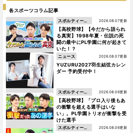
各スポーツコラム記事
スポルティーバ
2026.08.07更新
動画
【高校野球】【今だから語られ
る真実】1998年夏・伝説の死
闘の最中にPL学園に何が起きて
いた！？
ニュース
2026.08.07更新
YUZURU2027羽生結弦カレン
ダー 予約受付中！
スポルティーバ
2026.08.06更新
動画
【高校野球】「プロ入り後もあ
の衝撃を超える選手はいな
い」。PL学園トリオが衝撃を受
けた選手
スポルティーバ
2026.08.06更新