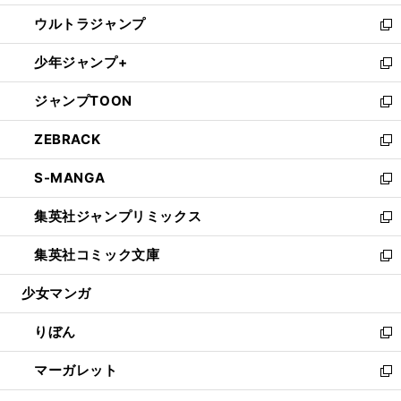
開
ウ
ン
ウ
し
ウルトラジャンプ
く
で
ド
ィ
い
新
開
ウ
ン
ウ
し
少年ジャンプ+
く
で
ド
ィ
い
新
開
ウ
ン
ウ
し
ジャンプTOON
く
で
ド
ィ
い
新
開
ウ
ン
ウ
し
ZEBRACK
く
で
ド
ィ
い
新
開
ウ
ン
ウ
し
S-MANGA
く
で
ド
ィ
い
新
開
ウ
ン
ウ
し
集英社ジャンプリミックス
く
で
ド
ィ
い
新
開
ウ
ン
ウ
し
集英社コミック文庫
く
で
ド
ィ
い
新
開
ウ
ン
ウ
し
少女マンガ
く
で
ド
ィ
い
開
ウ
ン
ウ
りぼん
く
で
ド
ィ
新
開
ウ
ン
し
マーガレット
く
で
ド
い
新
開
ウ
ウ
し