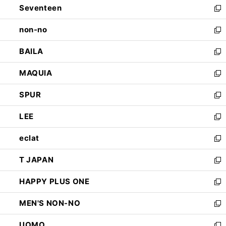
Seventeen
く
で
ド
新
開
ウ
し
non-no
く
で
い
新
開
ウ
し
BAILA
く
ィ
い
新
ン
ウ
し
MAQUIA
ド
ィ
い
新
ウ
ン
ウ
し
SPUR
で
ド
ィ
い
新
開
ウ
ン
ウ
し
LEE
く
で
ド
ィ
い
新
開
ウ
ン
ウ
し
eclat
く
で
ド
ィ
い
新
開
ウ
ン
ウ
し
T JAPAN
く
で
ド
ィ
い
新
開
ウ
ン
ウ
し
HAPPY PLUS ONE
く
で
ド
ィ
い
新
開
ウ
ン
ウ
し
MEN'S NON-NO
く
で
ド
ィ
い
新
開
ウ
ン
ウ
し
UOMO
く
で
ド