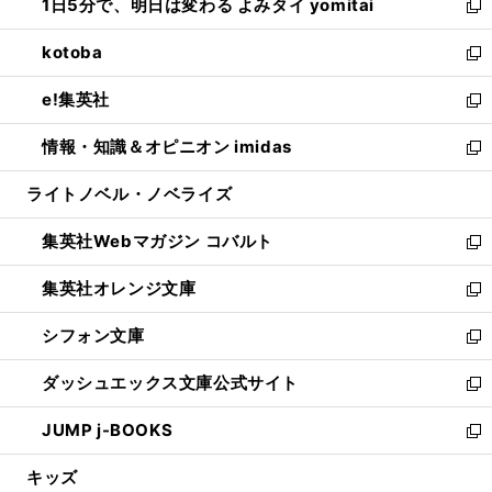
1日5分で、明日は変わる よみタイ yomitai
で
ド
ィ
い
新
開
ウ
ン
ウ
し
kotoba
く
で
ド
ィ
い
新
開
ウ
ン
ウ
し
e!集英社
く
で
ド
ィ
い
新
開
ウ
ン
ウ
し
情報・知識＆オピニオン imidas
く
で
ド
ィ
い
新
開
ウ
ン
ウ
し
ライトノベル・ノベライズ
く
で
ド
ィ
い
開
ウ
ン
ウ
集英社Webマガジン コバルト
く
で
ド
ィ
新
開
ウ
ン
し
集英社オレンジ文庫
く
で
ド
い
新
開
ウ
ウ
し
シフォン文庫
く
で
ィ
い
新
開
ン
ウ
し
ダッシュエックス文庫公式サイト
く
ド
ィ
い
新
ウ
ン
ウ
し
JUMP j-BOOKS
で
ド
ィ
い
新
開
ウ
ン
ウ
し
キッズ
く
で
ド
ィ
い