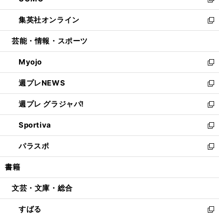
ィ
い
新
開
ウ
ン
ウ
し
集英社オンライン
く
で
ド
ィ
い
新
開
ウ
ン
ウ
し
芸能・情報・スポーツ
く
で
ド
ィ
い
開
ウ
ン
ウ
Myojo
く
で
ド
ィ
新
開
ウ
ン
し
週プレNEWS
く
で
ド
い
新
開
ウ
ウ
し
週プレ グラジャパ!
く
で
ィ
い
新
開
ン
ウ
し
Sportiva
く
ド
ィ
い
新
ウ
ン
ウ
し
パラスポ
で
ド
ィ
い
新
開
ウ
ン
ウ
し
書籍
く
で
ド
ィ
い
開
ウ
ン
ウ
文芸・文庫・総合
く
で
ド
ィ
開
ウ
ン
すばる
く
で
ド
新