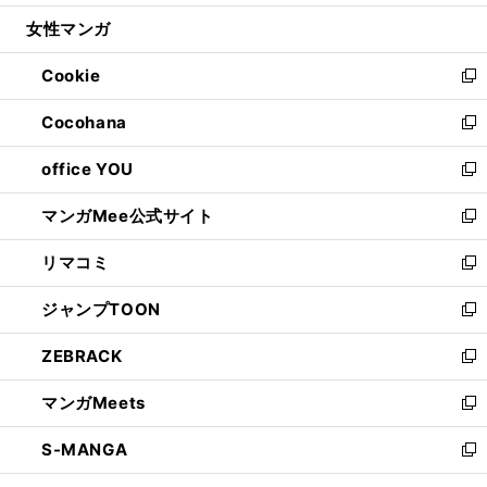
開
ウ
ン
ウ
し
女性マンガ
く
で
ド
ィ
い
開
ウ
ン
ウ
Cookie
く
で
ド
ィ
新
開
ウ
ン
し
Cocohana
く
で
ド
い
新
開
ウ
ウ
し
office YOU
く
で
ィ
い
新
開
ン
ウ
し
マンガMee公式サイト
く
ド
ィ
い
新
ウ
ン
ウ
し
リマコミ
で
ド
ィ
い
新
開
ウ
ン
ウ
し
ジャンプTOON
く
で
ド
ィ
い
新
開
ウ
ン
ウ
し
ZEBRACK
く
で
ド
ィ
い
新
開
ウ
ン
ウ
し
マンガMeets
く
で
ド
ィ
い
新
開
ウ
ン
ウ
し
S-MANGA
く
で
ド
ィ
い
新
開
ウ
ン
ウ
し