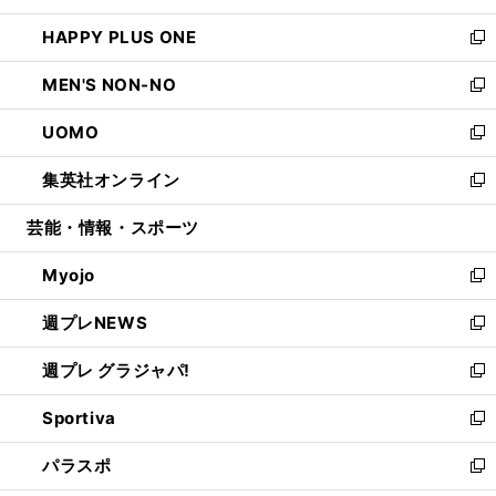
開
ウ
ン
ウ
し
HAPPY PLUS ONE
く
で
ド
ィ
い
新
開
ウ
ン
ウ
し
MEN'S NON-NO
く
で
ド
ィ
い
新
開
ウ
ン
ウ
し
UOMO
く
で
ド
ィ
い
新
開
ウ
ン
ウ
し
集英社オンライン
く
で
ド
ィ
い
新
開
ウ
ン
ウ
し
芸能・情報・スポーツ
く
で
ド
ィ
い
開
ウ
ン
ウ
Myojo
く
で
ド
ィ
新
開
ウ
ン
し
週プレNEWS
く
で
ド
い
新
開
ウ
ウ
し
週プレ グラジャパ!
く
で
ィ
い
新
開
ン
ウ
し
Sportiva
く
ド
ィ
い
新
ウ
ン
ウ
し
パラスポ
で
ド
ィ
い
新
開
ウ
ン
ウ
し