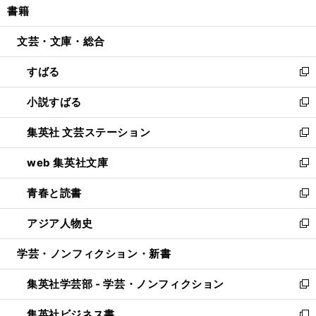
書籍
く
で
ド
ィ
い
開
ウ
ン
ウ
文芸・文庫・総合
く
で
ド
ィ
開
ウ
ン
すばる
く
で
ド
新
開
ウ
し
小説すばる
く
で
い
新
開
ウ
し
集英社 文芸ステーション
く
ィ
い
新
ン
ウ
し
web 集英社文庫
ド
ィ
い
新
ウ
ン
ウ
し
青春と読書
で
ド
ィ
い
新
開
ウ
ン
ウ
し
アジア人物史
く
で
ド
ィ
い
新
開
ウ
ン
ウ
し
学芸・ノンフィクション・新書
く
で
ド
ィ
い
開
ウ
ン
ウ
集英社学芸部 - 学芸・ノンフィクション
く
で
ド
ィ
新
開
ウ
ン
し
集英社ビジネス書
く
で
ド