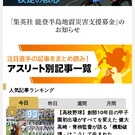
人気記事ランキング
今日
昨日
週間
月間
【高校野球】創部10年目の甲子
1
園初出場がすべてを変えた 健大
高崎・青栁監督が語る「機動破
壊」はこうして生まれた