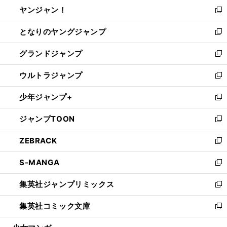
ウ
し
ヤンジャン！
く
で
ィ
い
新
開
ン
ウ
し
となりのヤングジャンプ
く
ド
ィ
い
新
ウ
ン
ウ
し
グランドジャンプ
で
ド
ィ
い
新
開
ウ
ン
ウ
し
ウルトラジャンプ
く
で
ド
ィ
い
新
開
ウ
ン
ウ
し
少年ジャンプ+
く
で
ド
ィ
い
新
開
ウ
ン
ウ
し
ジャンプTOON
く
で
ド
ィ
い
新
開
ウ
ン
ウ
し
ZEBRACK
く
で
ド
ィ
い
新
開
ウ
ン
ウ
し
S-MANGA
く
で
ド
ィ
い
新
開
ウ
ン
ウ
し
集英社ジャンプリミックス
く
で
ド
ィ
い
新
開
ウ
ン
ウ
し
集英社コミック文庫
く
で
ド
ィ
い
新
開
ウ
ン
ウ
し