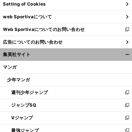
Setting of Cookies
ド
ウ
web Sportivaについて
で
開
Web Sportivaについてのお問い合わせ
く
新
し
広告についてのお問い合わせ
い
ウ
集英社サイト
ィ
開
ン
く/
マンガ
ド
閉
ウ
じ
少年マンガ
で
る
開
週刊少年ジャンプ
く
新
し
ジャンプSQ
い
新
ウ
し
Vジャンプ
ィ
い
新
ン
ウ
し
最強ジャンプ
ド
ィ
い
新