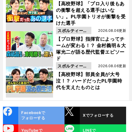
動画
【高校野球】「プロ入り後もあ
の衝撃を超える選手はいな
い」。PL学園トリオが衝撃を受
けた選手
スポルティーバ
2026.08.06更新
動画
【プロ野球】指揮官によってチ
ームが変わる！？ 金村義明＆大
塚光二が語る歴代監督エピソー
ド
スポルティーバ
2026.08.06更新
動画
【高校野球】部員全員が大号
泣！？ ハードだったPL学園時
代を支えたものとは
cebo
X
Facebookで
Xでフォローする
ok
フォローする
uTube
LINE
YouTubeで
LINEで