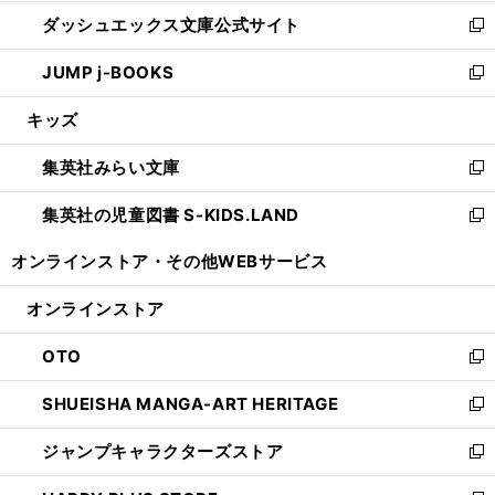
開
ン
ウ
し
ダッシュエックス文庫公式サイト
く
ド
ィ
い
新
ウ
ン
ウ
し
JUMP j-BOOKS
で
ド
ィ
い
新
開
ウ
ン
ウ
し
キッズ
く
で
ド
ィ
い
開
ウ
ン
ウ
集英社みらい文庫
く
で
ド
ィ
新
開
ウ
ン
し
集英社の児童図書 S-KIDS.LAND
く
で
ド
い
新
開
ウ
ウ
し
オンラインストア・
その他WEBサービス
く
で
ィ
い
開
ン
ウ
オンラインストア
く
ド
ィ
ウ
ン
OTO
で
ド
新
開
ウ
し
SHUEISHA MANGA-ART HERITAGE
く
で
い
新
開
ウ
し
ジャンプキャラクターズストア
く
ィ
い
新
ン
ウ
し