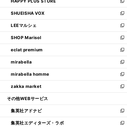
HAPPY PLUS STORE
ド
ィ
い
新
ウ
ン
ウ
し
SHUEISHA VOX
で
ド
ィ
い
新
開
ウ
ン
ウ
し
LEEマルシェ
く
で
ド
ィ
い
新
開
ウ
ン
ウ
し
SHOP Marisol
く
で
ド
ィ
い
新
開
ウ
ン
ウ
し
eclat premium
く
で
ド
ィ
い
新
開
ウ
ン
ウ
し
mirabella
く
で
ド
ィ
い
新
開
ウ
ン
ウ
し
mirabella homme
く
で
ド
ィ
い
新
開
ウ
ン
ウ
し
zakka market
く
で
ド
ィ
い
新
開
ウ
ン
ウ
し
その他WEBサービス
く
で
ド
ィ
い
開
ウ
ン
ウ
集英社アドナビ
く
で
ド
ィ
新
開
ウ
ン
し
集英社エディターズ・ラボ
く
で
ド
い
新