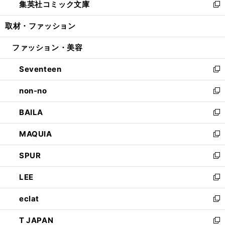
集英社コミック文庫
く
で
ド
ィ
い
新
開
ウ
ン
ウ
し
取材・ファッション
く
で
ド
ィ
い
開
ウ
ン
ウ
ファッション・美容
く
で
ド
ィ
開
ウ
ン
Seventeen
く
で
ド
新
開
ウ
し
non-no
く
で
い
新
開
ウ
し
BAILA
く
ィ
い
新
ン
ウ
し
MAQUIA
ド
ィ
い
新
ウ
ン
ウ
し
SPUR
で
ド
ィ
い
新
開
ウ
ン
ウ
し
LEE
く
で
ド
ィ
い
新
開
ウ
ン
ウ
し
eclat
く
で
ド
ィ
い
新
開
ウ
ン
ウ
し
T JAPAN
く
で
ド
ィ
い
新