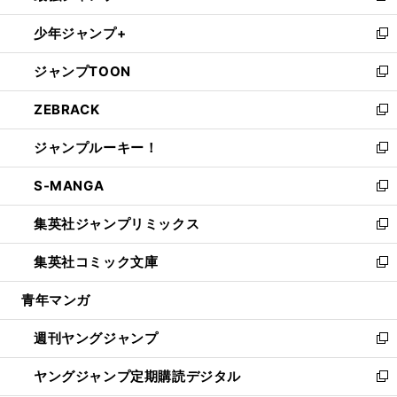
ウ
ン
ウ
し
少年ジャンプ+
で
ド
ィ
い
新
開
ウ
ン
ウ
し
ジャンプTOON
く
で
ド
ィ
い
新
開
ウ
ン
ウ
し
ZEBRACK
く
で
ド
ィ
い
新
開
ウ
ン
ウ
し
ジャンプルーキー！
く
で
ド
ィ
い
新
開
ウ
ン
ウ
し
S-MANGA
く
で
ド
ィ
い
新
開
ウ
ン
ウ
し
集英社ジャンプリミックス
く
で
ド
ィ
い
新
開
ウ
ン
ウ
し
集英社コミック文庫
く
で
ド
ィ
い
新
開
ウ
ン
ウ
し
青年マンガ
く
で
ド
ィ
い
開
ウ
ン
ウ
週刊ヤングジャンプ
く
で
ド
ィ
新
開
ウ
ン
し
ヤングジャンプ定期購読デジタル
く
で
ド
い
新
開
ウ