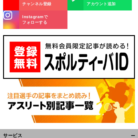
チャンネル登録
アカウント追加
stagra
Instagramで
m
フォローする
前
へ
サービス