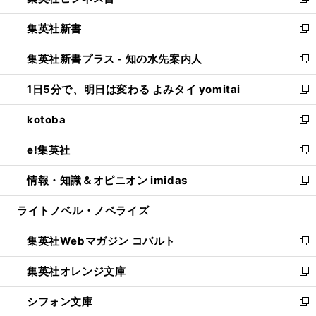
い
新
開
ウ
ウ
し
集英社新書
く
で
ィ
い
新
開
ン
ウ
し
集英社新書プラス - 知の水先案内人
く
ド
ィ
い
新
ウ
ン
ウ
し
1日5分で、明日は変わる よみタイ yomitai
で
ド
ィ
い
新
開
ウ
ン
ウ
し
kotoba
く
で
ド
ィ
い
新
開
ウ
ン
ウ
し
e!集英社
く
で
ド
ィ
い
新
開
ウ
ン
ウ
し
情報・知識＆オピニオン imidas
く
で
ド
ィ
い
新
開
ウ
ン
ウ
し
ライトノベル・ノベライズ
く
で
ド
ィ
い
開
ウ
ン
ウ
集英社Webマガジン コバルト
く
で
ド
ィ
新
開
ウ
ン
し
集英社オレンジ文庫
く
で
ド
い
新
開
ウ
ウ
し
シフォン文庫
く
で
ィ
い
新