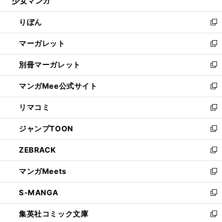
少女マンガ
く
で
ド
ィ
い
開
ウ
ン
ウ
りぼん
く
で
ド
ィ
新
開
ウ
ン
し
マーガレット
く
で
ド
い
新
開
ウ
ウ
し
別冊マーガレット
く
で
ィ
い
新
開
ン
ウ
し
マンガMee公式サイト
く
ド
ィ
い
新
ウ
ン
ウ
し
リマコミ
で
ド
ィ
い
新
開
ウ
ン
ウ
し
ジャンプTOON
く
で
ド
ィ
い
新
開
ウ
ン
ウ
し
ZEBRACK
く
で
ド
ィ
い
新
開
ウ
ン
ウ
し
マンガMeets
く
で
ド
ィ
い
新
開
ウ
ン
ウ
し
S-MANGA
く
で
ド
ィ
い
新
開
ウ
ン
ウ
し
集英社コミック文庫
く
で
ド
ィ
い
新