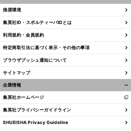
開
く/
推奨環境
閉
じ
集英社ID・スポルティーバIDとは
る
利用規約・会員規約
特定商取引法に基づく表示・その他の事項
ブラウザプッシュ通知について
サイトマップ
企業情報
開
く/
集英社ホームページ
新
閉
し
じ
集英社プライバシーガイドライン
い
る
ウ
SHUEISHA Privacy Guideline
ィ
ン