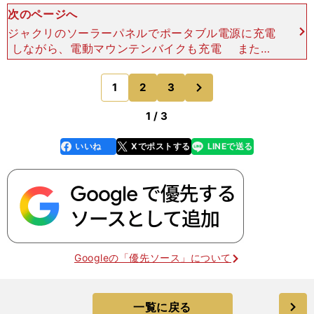
次のページへ
ジャクリのソーラーパネルでポータブル電源に充電
しながら、電動マウンテンバイクも充電 また、
折り畳み式のソーラーパネル「Jackery SolarSag
a 100s」につなげば、ポータブル電源自体に充
次
1
2
3
のページへ
1 / 3
いいね
Xでポストする
LINEで送る
line
faceboo
x
k
Googleの「優先ソース」について
一覧に戻る