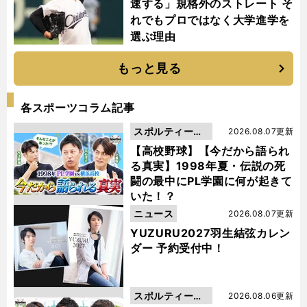
速する」規格外のストレート そ
れでもプロではなく大学進学を
選ぶ理由
もっと見る
各スポーツコラム記事
スポルティーバ
2026.08.07更新
動画
【高校野球】【今だから語られ
る真実】1998年夏・伝説の死
闘の最中にPL学園に何が起きて
いた！？
ニュース
2026.08.07更新
YUZURU2027羽生結弦カレン
ダー 予約受付中！
スポルティーバ
2026.08.06更新