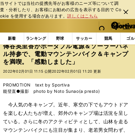
当サイトでは当社の提携先等がお客様のニーズ等について調
査・分析したり、お客様にお勧めの広告を表⽰する⽬的で Co
閉じ
okie を使⽤する場合があります。
詳しくはこちら
る
マイペ
web Sportiva (webスポルティーバ)
検索
メニュ
we
ー
インフォメーション
その他
傳谷英里香がポータブ
b
ジ
新着
ランキング
野球
サッカー
競馬
ゴル
ス
傳谷英里香がポータブル電源＆ソーラーパネ
ポ
ル持参で、電動マウンテンバイク＆キャンプ
ル
を満喫。「感動しました」
テ
ィ
2022年02月01日 11:15 公開
2022年02月01日 11:20 更新
ー
バ
PROMOTION text by Sportiva
能登直●撮影 photo by Noto Sunao(a presto)
今人気の冬キャンプ。近年、寒空の下でもアウトドア
を楽しむ人たちが増え、郊外のキャンプ場は活況を呈し
ている。さらに冬のアクティビティとして、山林を走る
マウンテンバイクにも注目が集まり、老若男女問わず、