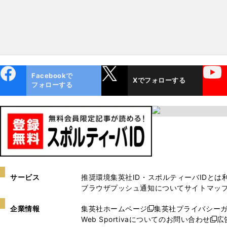
ebo
X
YouTube
Facebookで
Xでフォローする
ok
フォローする
サービス
推奨環境
集英社ID・スポルティーバIDとは
ブラウザプッシュ通知について
サイトマッ
企業情報
集英社ホームページ
集英社プライバシー
新
Web Sportivaについてのお問い合わせ
広
し
新