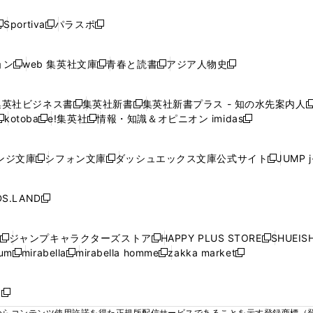
い
い
い
い
い
ド
ド
ド
ド
く
く
く
く
く
ウ
ウ
ウ
ウ
ウ
ウ
ウ
ウ
ウ
Sportiva
パラスポ
新
新
ィ
ィ
ィ
ィ
ィ
で
で
で
で
し
し
し
ン
ン
ン
ン
ン
開
開
開
開
い
い
い
ド
ド
ド
ド
ド
ョン
web 集英社文庫
青春と読書
アジア人物史
く
く
く
く
新
新
新
新
ウ
ウ
ウ
ウ
ウ
ウ
ウ
ウ
し
し
し
し
ィ
ィ
ィ
で
で
で
で
で
い
い
い
い
ン
ン
ン
集英社ビジネス書
集英社新書
集英社新書プラス - 知の水先案内人
開
開
開
開
開
新
新
新
ウ
ウ
ウ
ウ
ド
ド
ド
kotoba
e!集英社
情報・知識＆オピニオン imidas
く
く
く
く
く
新
し
新
し
新
ィ
ィ
ィ
ィ
ウ
ウ
ウ
し
し
い
し
い
し
ン
ン
ン
ン
で
で
で
い
い
ウ
い
ウ
い
ド
ド
ド
ド
ンジ文庫
シフォン文庫
ダッシュエックス文庫公式サイト
JUMP 
開
開
開
新
新
新
ウ
ウ
ィ
ウ
ィ
ウ
ウ
ウ
ウ
ウ
く
く
く
し
し
し
ィ
ィ
ン
ィ
ン
ィ
で
で
で
で
い
い
い
ン
ン
ド
ン
ド
ン
S.LAND
開
開
開
開
新
ウ
ウ
ウ
ド
ド
ウ
ド
ウ
ド
く
く
く
く
し
ィ
ィ
ィ
ウ
ウ
で
ウ
で
ウ
い
ン
ン
ン
ジャンプキャラクターズストア
HAPPY PLUS STORE
SHUEIS
で
で
開
で
開
で
新
新
新
ウ
ド
ド
ド
ium
mirabella
mirabella homme
zakka market
開
開
く
開
く
開
し
新
新
新
し
新
し
ィ
ウ
ウ
ウ
く
く
く
く
い
し
し
い
し
し
い
ン
で
で
で
ウ
い
い
ウ
い
い
ウ
ド
ボ
開
開
開
新
ィ
ウ
ウ
ィ
ウ
ウ
ィ
ウ
く
く
く
し
らコンテンツ使用許諾を得た正規版配信サービスであることを示す登録商標（登録番