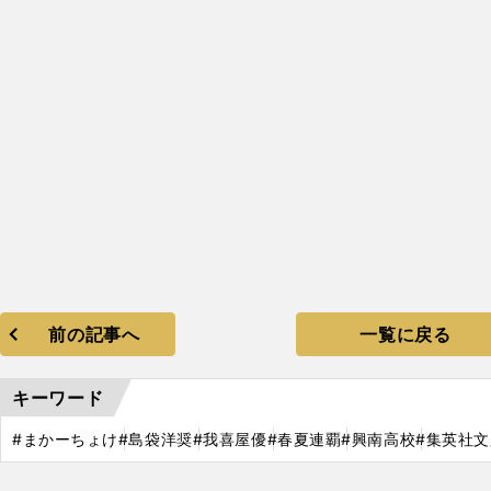
！
2
2020−
021
前の記事へ
一覧に戻る
キーワード
#まかーちょけ
#島袋洋奨
#我喜屋優
#春夏連覇
#興南高校
#集英社文