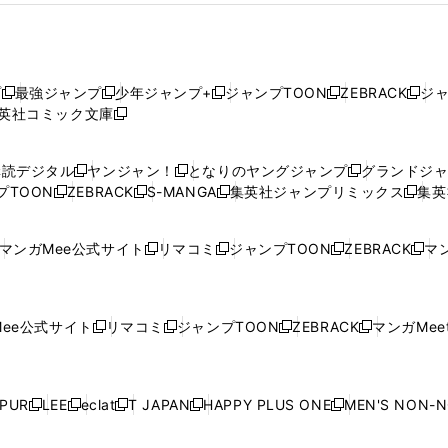
プ
最強ジャンプ
少年ジャンプ+
ジャンプTOON
ZEBRACK
ジ
新
新
新
新
新
英社コミック文庫
し
新
し
し
し
し
い
い
し
い
い
い
ウ
ウ
い
ウ
ウ
ウ
購読デジタル
ヤンジャン！
となりのヤングジャンプ
グランドジ
新
新
新
ィ
ィ
ウ
ィ
ィ
ィ
プTOON
ZEBRACK
S-MANGA
集英社ジャンプリミックス
集英
新
し
新
し
新
し
新
ン
ン
ィ
ン
ン
ン
し
い
し
い
し
い
し
ド
ド
ン
ド
ド
ド
い
ウ
い
ウ
い
ウ
い
ウ
ウ
ド
ウ
ウ
ウ
マンガMee公式サイト
リマコミ
ジャンプTOON
ZEBRACK
マン
新
新
新
新
ウ
ィ
ウ
ィ
ウ
ィ
ウ
で
で
ウ
で
で
で
し
し
し
し
し
ィ
ン
ィ
ン
ィ
ン
ィ
開
開
で
開
開
開
い
い
い
い
い
ン
ド
ン
ド
ン
ド
ン
く
く
開
く
く
く
ウ
ウ
ウ
ウ
ウ
ド
ウ
ド
ウ
ド
ウ
ド
ee公式サイト
リマコミ
ジャンプTOON
ZEBRACK
マンガMeet
く
新
新
新
新
ィ
ィ
ィ
ィ
ィ
ウ
で
ウ
で
ウ
で
ウ
し
し
し
し
ン
ン
ン
ン
ン
で
開
で
開
で
開
で
い
い
い
い
ド
ド
ド
ド
ド
開
く
開
く
開
く
開
ウ
ウ
ウ
ウ
ウ
ウ
ウ
ウ
ウ
PUR
LEE
eclat
T JAPAN
HAPPY PLUS ONE
MEN'S NON-
く
く
く
く
新
新
新
新
新
ィ
ィ
ィ
ィ
で
で
で
で
で
し
し
し
し
し
ン
ン
ン
ン
開
開
開
開
開