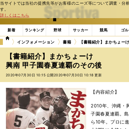
当サイトでは当社の提携先等がお客様のニーズ等について調査・分析し
web Sportiva (webスポルティーバ)
す。
詳しくはこちら
新着
ランキング
野球
サッカー
競馬
ゴル
we
インフォメーション
書籍
【書籍紹介】まかちょーけ
b
ス
【書籍紹介】まかちょーけ
ポ
ル
興南 甲子園春夏連覇のその後
テ
2020年07月30日 10:15 公開
2020年07月30日 10:18 更新
ィ
ー
バ
【内容紹介】
2010年、沖縄
子園春夏連覇。
ら10年。プロに