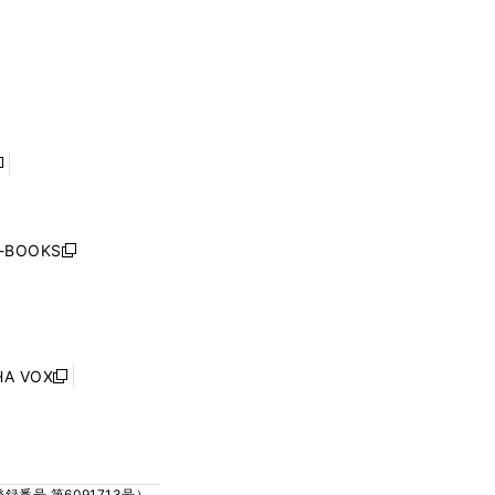
い
い
ド
ド
く
ウ
ウ
ウ
ウ
ィ
ィ
で
で
ン
ン
開
開
ド
ド
く
く
ウ
ウ
で
で
開
開
く
く
し
い
ウ
j-BOOKS
新
ィ
し
ン
い
ド
ウ
ウ
ィ
で
ン
HA VOX
開
新
ド
く
し
ウ
い
で
ウ
開
ィ
く
号 第6091713号）