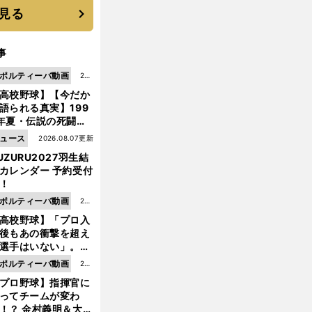
見る
事
ポルティーバ動画
202
高校野球】【今だか
6.0
語られる真実】199
8.0
年夏・伝説の死闘の
7更
中にPL学園に何が起
ュース
2026.08.07更新
新
ていた！？
UZURU2027羽生結
カレンダー 予約受付
！
為
。
五
、
」
ポルティーバ動画
202
末大が開催中止の雰囲気に持論
「
輪
やっちゃおうよ
高校野球】「プロ入
6.0
後もあの衝撃を超え
8.0
選手はいない」。PL
6更
園トリオが衝撃を受
ポルティーバ動画
202
新
た選手
プロ野球】指揮官に
6.0
ってチームが変わ
8.0
！？ 金村義明＆大塚