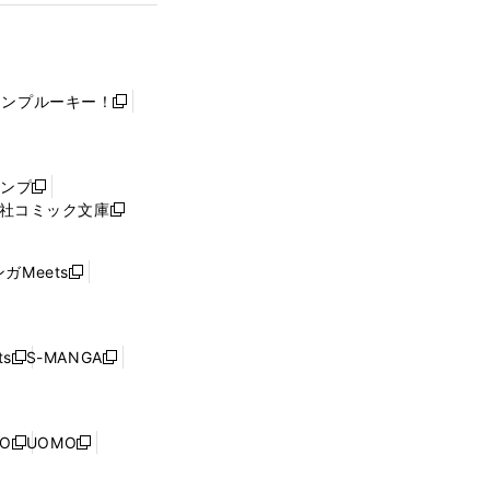
ャンプルーキー！
新
し
い
ウ
ャンプ
新
ィ
社コミック文庫
し
新
ン
い
し
ド
ウ
い
ウ
ガMeets
新
ィ
ウ
で
し
ン
ィ
開
い
ド
ン
く
ウ
ウ
ド
s
S-MANGA
新
新
ィ
で
ウ
し
し
ン
開
で
い
い
ド
く
開
ウ
ウ
ウ
NO
UOMO
く
新
新
ィ
ィ
で
し
し
ン
ン
開