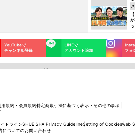
光
ス
ピ
【
が
っ
た
Instagra
LINE
YouTubeで
LINEで
Inst
m
チャンネル登録
アカウント追加
フォ
利用規約・会員規約
特定商取引法に基づく表示・その他の事項
プ
ガイドライン
SHUEISHA Privacy Guideline
Setting of Cookies
web 
告についてのお問い合わせ