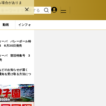
る場合がありま
マイペ
閉じ
検索
メニュ
ー
る
す
ジ
る
動画
インフォ
ィーバ バレーボール特
.4 6月30日発売
ィーバ 部活特集号 3
売
などのお知らせが届く
通知を受け取る方法につ