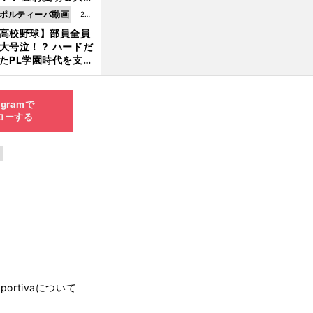
6更
二が語る歴代監督エ
ポルティーバ動画
202
新
ソード
高校野球】部員全員
6.0
大号泣！？ ハードだ
8.0
たPL学園時代を支え
6更
ものとは
新
agramで
ローする
Sportivaについて