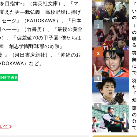
点を目指す-』（集英社文庫）、『マ
「
い
を変えた男―栽弘義 高校野球に捧げ
の
ージ』（KADOKAWA）、『日本
Ｊ
2
園へ――』（竹書房）、『最後の黄金
の
WA）、『偏差値70の甲子園-僕たちは
聴
る
園 創志学園野球部の奇跡』
い
羽
3
の後-』（河出書房新社）、『沖縄のお
舞
DOKAWA）など。
に
で
LINEで送る
4
羽
た
「
知
5
栗
の
分
ついて
て
球