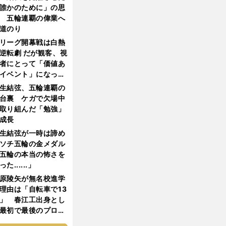
誰かのために」の思
 五輪連覇の偉業へ
道のり
リーグ開幕戦は白熱
逆転劇 だが観客、視
者にとって「価値あ
イベント」になって
たか
生結弦、五輪連覇の
台裏 ケガで欠場中
取り組んだ「勉強」
成長
生結弦が一時は諦め
ソチ五輪の金メダル
五輪の本当の怖さを
った......」
原陵矢が無名校進学
理由は「自転車で13
」 春江工出身とし
最初で最後のプロ野
選手となった