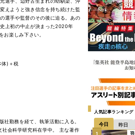
た元選手、辺野古生まれの幼馴染、沖
を変えようと強き信念を持ち続けた監
々の選手や監督のその後に迫る。あの
史上初の中止が決まった2020年
"をお楽しみ下さい。
本体)＋税
人気記事ランキング
。出版社勤務を経て、執筆活動に入る。
今日
昨日
文社会科学研究科在学中。 主な著作
羽
1