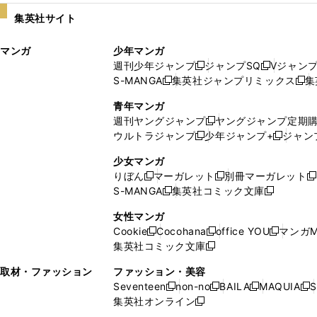
い
し
集英社サイト
ウ
い
ィ
ウ
マンガ
少年マンガ
ン
ィ
週刊少年ジャンプ
ジャンプSQ
Vジャン
ド
ン
新
新
S-MANGA
集英社ジャンプリミックス
集
ウ
ド
新
し
し
新
で
ウ
し
い
い
し
青年マンガ
開
で
い
ウ
ウ
い
週刊ヤングジャンプ
ヤングジャンプ定期
新
く
開
ウ
ィ
ィ
ウ
ウルトラジャンプ
少年ジャンプ+
ジャン
新
し
新
く
ィ
ン
ン
ィ
し
い
し
ン
ド
ド
ン
少女マンガ
い
ウ
い
ド
ウ
ウ
ド
りぼん
マーガレット
別冊マーガレット
新
新
新
ウ
ィ
ウ
ウ
で
で
ウ
S-MANGA
集英社コミック文庫
し
新
し
新
ィ
ン
ィ
で
開
開
で
い
し
い
し
ン
ド
ン
女性マンガ
開
く
く
開
ウ
い
ウ
い
ド
ウ
ド
Cookie
Cocohana
office YOU
マンガM
く
く
新
新
新
ィ
ウ
ィ
ウ
ウ
で
ウ
集英社コミック文庫
し
新
し
し
ン
ィ
ン
ィ
で
開
で
い
し
い
い
ド
ン
ド
ン
取材・ファッション
ファッション・美容
開
く
開
ウ
い
ウ
ウ
ウ
ド
ウ
ド
Seventeen
non-no
BAILA
MAQUIA
S
く
く
新
新
新
新
ィ
ウ
ィ
ィ
で
ウ
で
ウ
集英社オンライン
し
新
し
し
し
ン
ィ
ン
ン
開
で
開
で