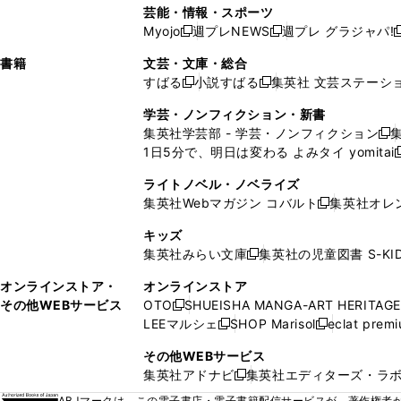
い
し
い
い
い
ド
ン
ド
ド
芸能・情報・スポーツ
く
開
く
開
ウ
い
ウ
ウ
ウ
ウ
ド
ウ
ウ
Myojo
週プレNEWS
週プレ グラジャパ!
く
く
新
新
新
ィ
ウ
ィ
ィ
ィ
で
ウ
で
で
し
し
ン
ィ
ン
ン
ン
書籍
文芸・文庫・総合
開
で
開
開
い
い
ド
ン
ド
ド
ド
すばる
小説すばる
集英社 文芸ステーシ
く
開
く
く
新
新
ウ
ウ
ウ
ド
ウ
ウ
ウ
く
し
し
ィ
ィ
学芸・ノンフィクション・新書
で
ウ
で
で
で
い
い
ン
ン
集英社学芸部 - 学芸・ノンフィクション
開
で
開
開
開
新
ウ
ウ
ド
ド
1日5分で、明日は変わる よみタイ yomitai
く
開
く
く
く
し
新
ィ
ィ
ウ
ウ
く
い
ン
ン
ライトノベル・ノベライズ
で
で
ウ
ド
ド
集英社Webマガジン コバルト
集英社オレ
開
開
新
ィ
ウ
ウ
く
く
し
ン
キッズ
で
で
い
ド
集英社みらい文庫
集英社の児童図書 S-KID
開
開
新
ウ
ウ
く
く
し
ィ
オンラインストア・
オンラインストア
で
い
ン
その他WEBサービス
OTO
SHUEISHA MANGA-ART HERITAGE
開
新
ウ
ド
LEEマルシェ
SHOP Marisol
eclat prem
く
し
新
新
ィ
ウ
い
し
し
ン
その他WEBサービス
で
ウ
い
い
ド
集英社アドナビ
集英社エディターズ・ラ
開
新
ィ
ウ
ウ
ウ
く
し
ABJマークは、この電子書店・電子書籍配信サービスが、著作権者か