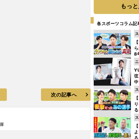
もっと
各スポーツコラム記
ス
【
ら
8
最
ニ
き
Y
弦
中
ス
次の記事へ
【
り
る
学
ス
け
庫
【
よ
る