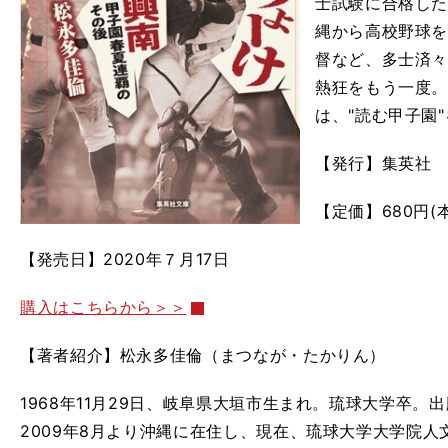
士試験に合格し
縄から高校野球
督など、多士済
熱狂をもう一度。
は、"読む甲子園
【発行】集英社
【定価】680円(
【発売日】2020年７月17日
購入はこちらから＞＞
【著者紹介】松永多佳倫（まつなが・たかりん）
1968年11月29日、岐阜県大垣市生まれ。琉球大学卒
2009年8月より沖縄に在住し、現在、琉球大学大学院人