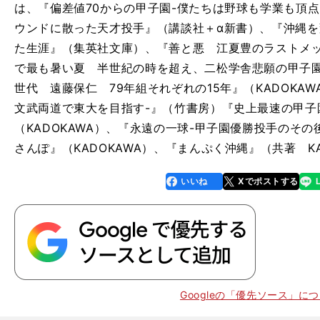
は、『偏差値70からの甲子園-僕たちは野球も学業も頂
ウンドに散った天才投手』（講談社＋α新書）、『沖縄
た生涯』（集英社文庫）、『善と悪 江夏豊のラストメッセ
で最も暑い夏 半世紀の時を超え、二松学舎悲願の甲子
世代 遠藤保仁 79年組それぞれの15年』（KADOKA
文武両道で東大を目指す-』（竹書房）『史上最速の甲子
（KADOKAWA）、『永遠の一球-甲子園優勝投手のそ
さんぽ』（KADOKAWA）、『まんぷく沖縄』（共著 KA
いいね
Xでポストする
line
faceboo
x
k
Googleの「優先ソース」に