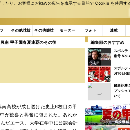
たり、お客様にお勧めの広告を表⽰する⽬的で Cookie を使⽤す
フ
その他球技
その他競技
モーター
フォト
連載
興南 甲子園春夏連覇のその後
編集部のおすすめ
スポルテ
集号 Vol
スポルテ
月16日発
最新記事
プッシュ
いて
・興南高校が成し遂げた史上6校目の甲
島中が歓喜と興奮に包まれた。あれか
進んだエース、大学在学中に公認会計