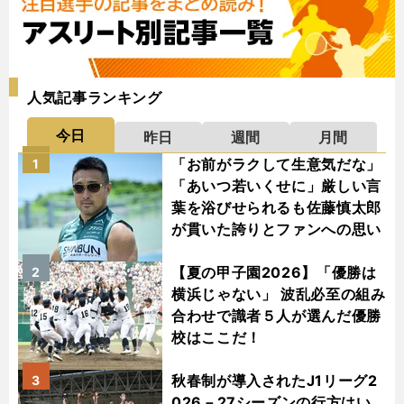
人気記事ランキング
今日
昨日
週間
月間
「お前がラクして生意気だな」
1
「あいつ若いくせに」厳しい言
葉を浴びせられるも佐藤慎太郎
が貫いた誇りとファンへの思い
【夏の甲子園2026】「優勝は
2
横浜じゃない」 波乱必至の組み
合わせで識者５人が選んだ優勝
校はここだ！
秋春制が導入されたJ1リーグ2
3
026－27シーズンの行方はい