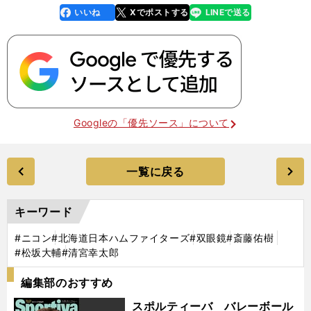
いいね
Xでポストする
LINEで送る
line
faceboo
x
k
Googleの「優先ソース」について
一覧に戻る
キーワード
#ニコン
#北海道日本ハムファイターズ
#双眼鏡
#斎藤佑樹
#松坂大輔
#清宮幸太郎
編集部のおすすめ
スポルティーバ バレーボール