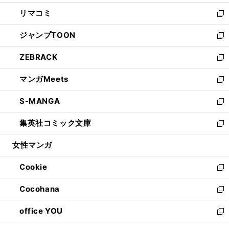
ウ
ン
ウ
し
リマコミ
で
ド
ィ
い
新
開
ウ
ン
ウ
し
ジャンプTOON
く
で
ド
ィ
い
新
開
ウ
ン
ウ
し
ZEBRACK
く
で
ド
ィ
い
新
開
ウ
ン
ウ
し
マンガMeets
く
で
ド
ィ
い
新
開
ウ
ン
ウ
し
S-MANGA
く
で
ド
ィ
い
新
開
ウ
ン
ウ
し
集英社コミック文庫
く
で
ド
ィ
い
新
開
ウ
ン
ウ
し
女性マンガ
く
で
ド
ィ
い
開
ウ
ン
ウ
Cookie
く
で
ド
ィ
新
開
ウ
ン
し
Cocohana
く
で
ド
い
新
開
ウ
ウ
し
office YOU
く
で
ィ
い
新
開
ン
ウ
し