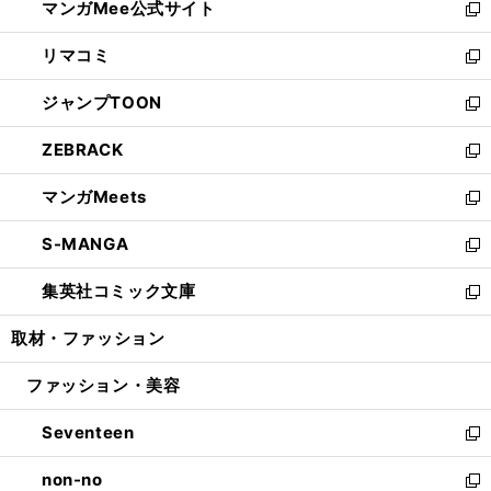
マンガMee公式サイト
く
ド
ィ
い
新
ウ
ン
ウ
し
リマコミ
で
ド
ィ
い
新
開
ウ
ン
ウ
し
ジャンプTOON
く
で
ド
ィ
い
新
開
ウ
ン
ウ
し
ZEBRACK
く
で
ド
ィ
い
新
開
ウ
ン
ウ
し
マンガMeets
く
で
ド
ィ
い
新
開
ウ
ン
ウ
し
S-MANGA
く
で
ド
ィ
い
新
開
ウ
ン
ウ
し
集英社コミック文庫
く
で
ド
ィ
い
新
開
ウ
ン
ウ
し
取材・ファッション
く
で
ド
ィ
い
開
ウ
ン
ウ
ファッション・美容
く
で
ド
ィ
開
ウ
ン
Seventeen
く
で
ド
新
開
ウ
し
non-no
く
で
い
新