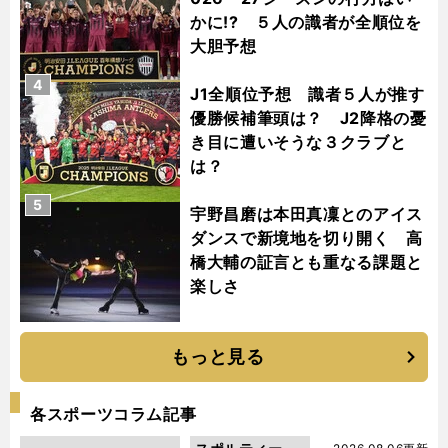
かに!? ５人の識者が全順位を
大胆予想
4
J1全順位予想 識者５人が推す
優勝候補筆頭は？ J2降格の憂
き目に遭いそうな３クラブと
は？
5
宇野昌磨は本田真凜とのアイス
ダンスで新境地を切り開く 高
橋大輔の証言とも重なる課題と
楽しさ
もっと見る
各スポーツコラム記事