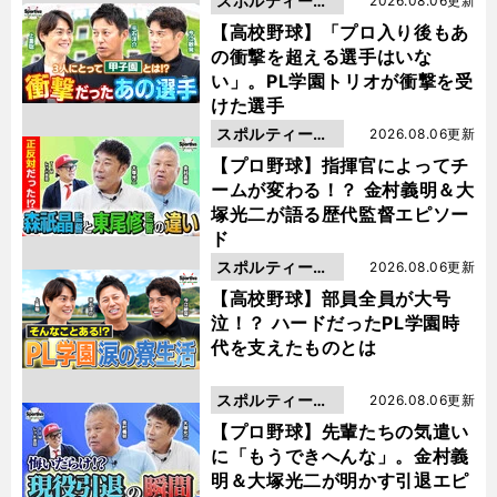
スポルティーバ
2026.08.06更新
動画
【高校野球】「プロ入り後もあ
の衝撃を超える選手はいな
い」。PL学園トリオが衝撃を受
けた選手
スポルティーバ
2026.08.06更新
動画
【プロ野球】指揮官によってチ
ームが変わる！？ 金村義明＆大
塚光二が語る歴代監督エピソー
ド
スポルティーバ
2026.08.06更新
動画
【高校野球】部員全員が大号
泣！？ ハードだったPL学園時
代を支えたものとは
スポルティーバ
2026.08.06更新
動画
【プロ野球】先輩たちの気遣い
に「もうできへんな」。金村義
明＆大塚光二が明かす引退エピ