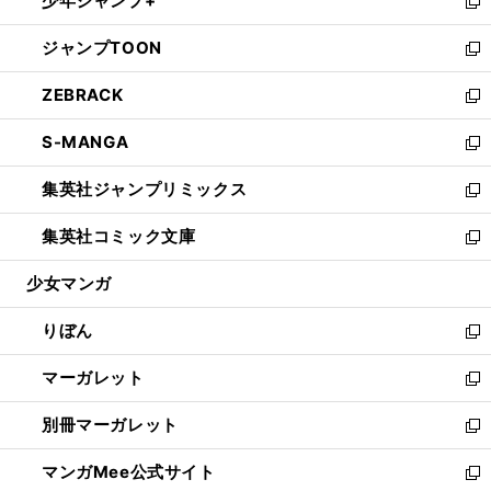
少年ジャンプ+
く
で
ド
ィ
い
新
開
ウ
ン
ウ
し
ジャンプTOON
く
で
ド
ィ
い
新
開
ウ
ン
ウ
し
ZEBRACK
く
で
ド
ィ
い
新
開
ウ
ン
ウ
し
S-MANGA
く
で
ド
ィ
い
新
開
ウ
ン
ウ
し
集英社ジャンプリミックス
く
で
ド
ィ
い
新
開
ウ
ン
ウ
し
集英社コミック文庫
く
で
ド
ィ
い
新
開
ウ
ン
ウ
し
少女マンガ
く
で
ド
ィ
い
開
ウ
ン
ウ
りぼん
く
で
ド
ィ
新
開
ウ
ン
し
マーガレット
く
で
ド
い
新
開
ウ
ウ
し
別冊マーガレット
く
で
ィ
い
新
開
ン
ウ
し
マンガMee公式サイト
く
ド
ィ
い
新