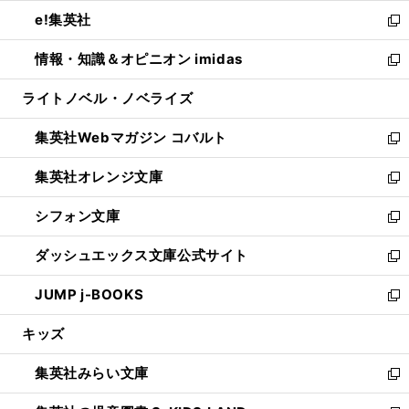
開
ウ
ン
ウ
し
e!集英社
く
で
ド
ィ
い
新
開
ウ
ン
ウ
し
情報・知識＆オピニオン imidas
く
で
ド
ィ
い
新
開
ウ
ン
ウ
し
ライトノベル・ノベライズ
く
で
ド
ィ
い
開
ウ
ン
ウ
集英社Webマガジン コバルト
く
で
ド
ィ
新
開
ウ
ン
し
集英社オレンジ文庫
く
で
ド
い
新
開
ウ
ウ
し
シフォン文庫
く
で
ィ
い
新
開
ン
ウ
し
ダッシュエックス文庫公式サイト
く
ド
ィ
い
新
ウ
ン
ウ
し
JUMP j-BOOKS
で
ド
ィ
い
新
開
ウ
ン
ウ
し
キッズ
く
で
ド
ィ
い
開
ウ
ン
ウ
集英社みらい文庫
く
で
ド
ィ
新
開
ウ
ン
し