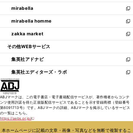
開
ウ
ン
ウ
し
mirabella
く
で
ド
ィ
い
新
開
ウ
ン
ウ
し
mirabella homme
く
で
ド
ィ
い
新
開
ウ
ン
ウ
し
zakka market
く
で
ド
ィ
い
新
開
ウ
ン
ウ
し
その他WEBサービス
く
で
ド
ィ
い
開
ウ
ン
ウ
集英社アドナビ
く
で
ド
ィ
新
開
ウ
ン
し
集英社エディターズ・ラボ
く
で
ド
い
新
開
ウ
ウ
し
く
で
ィ
い
開
ン
ウ
ABJマークは、この電子書店・電子書籍配信サービスが、著作権者からコンテ
く
ド
ィ
ンツ使用許諾を得た正規版配信サービスであることを示す登録商標（登録番号
ウ
ン
第6091713号）です。ABJマークの詳細、ABJマークを掲示しているサービス
で
ド
の一覧はこちら。
開
ウ
https://aebs.or.jp/
新
く
で
し
い
開
本ホームページに記載の文章・画像・写真などを無断で複製するこ