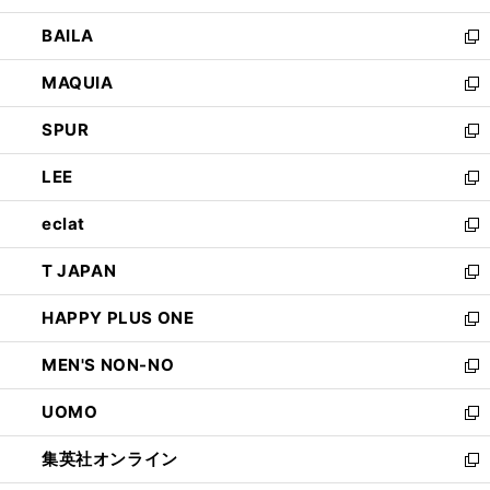
開
ウ
し
BAILA
く
ィ
い
新
ン
ウ
し
MAQUIA
ド
ィ
い
新
ウ
ン
ウ
し
SPUR
で
ド
ィ
い
新
開
ウ
ン
ウ
し
LEE
く
で
ド
ィ
い
新
開
ウ
ン
ウ
し
eclat
く
で
ド
ィ
い
新
開
ウ
ン
ウ
し
T JAPAN
く
で
ド
ィ
い
新
開
ウ
ン
ウ
し
HAPPY PLUS ONE
く
で
ド
ィ
い
新
開
ウ
ン
ウ
し
MEN'S NON-NO
く
で
ド
ィ
い
新
開
ウ
ン
ウ
し
UOMO
く
で
ド
ィ
い
新
開
ウ
ン
ウ
し
集英社オンライン
く
で
ド
ィ
い
新
開
ウ
ン
ウ
し