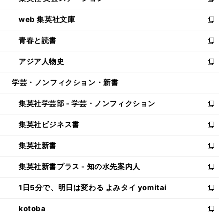
い
新
ン
ウ
し
web 集英社文庫
ド
ィ
い
新
ウ
ン
ウ
し
青春と読書
で
ド
ィ
い
新
開
ウ
ン
ウ
し
アジア人物史
く
で
ド
ィ
い
新
開
ウ
ン
ウ
し
学芸・ノンフィクション・新書
く
で
ド
ィ
い
開
ウ
ン
ウ
集英社学芸部 - 学芸・ノンフィクション
く
で
ド
ィ
新
開
ウ
ン
し
集英社ビジネス書
く
で
ド
い
新
開
ウ
ウ
し
集英社新書
く
で
ィ
い
新
開
ン
ウ
し
集英社新書プラス - 知の水先案内人
く
ド
ィ
い
新
ウ
ン
ウ
し
1日5分で、明日は変わる よみタイ yomitai
で
ド
ィ
い
新
開
ウ
ン
ウ
し
kotoba
く
で
ド
ィ
い
新