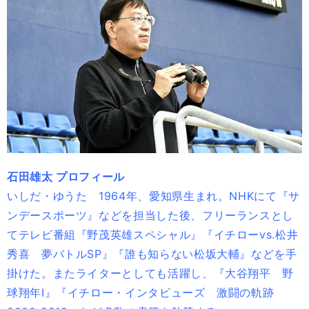
石田雄太 プロフィール
いしだ・ゆうた 1964年、愛知県生まれ。NHKにて『サ
ンデースポーツ』などを担当した後、フリーランスとし
てテレビ番組『野茂英雄スペシャル』『イチローvs.松井
秀喜 夢バトルSP』『誰も知らない松坂大輔』などを手
掛けた。またライターとしても活躍し、『大谷翔平 野
球翔年I』『イチロー・インタビューズ 激闘の軌跡