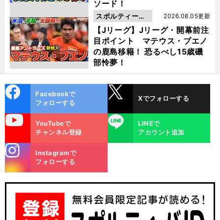
ソード！
スポルティーバ
2026.08.05更新
動画
【Jリーグ】Jリーグ・開幕前注
目ポイント マテウス・ブエノ
の鹿島移籍！ 恐るべし15歳磯
部怜夢！
cebo
X
Facebookで
Xでフォローする
ok
フォローする
uTube
LINE
YouTubeで
LINEで
チャンネル登録
アカウント追加
stagra
Instagramで
m
フォローする