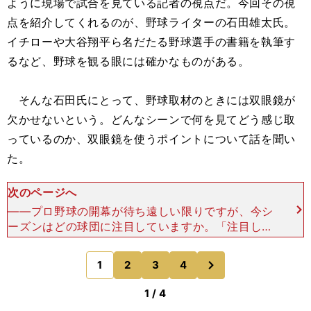
ように現場で試合を見ている記者の視点だ。今回その視
点を紹介してくれるのが、野球ライターの石田雄太氏。
イチローや大谷翔平ら名だたる野球選手の書籍を執筆す
るなど、野球を観る眼には確かなものがある。
そんな石田氏にとって、野球取材のときには双眼鏡が
欠かせないという。どんなシーンで何を見てどう感じ取
っているのか、双眼鏡を使うポイントについて話を聞い
た。
次のページへ
――プロ野球の開幕が待ち遠しい限りですが、今シ
ーズンはどの球団に注目していますか。「注目して
いるのは、北海道日本ハムファイターズです。今シ
ーズンは前評判がそれほど高くはありません。た
次
1
2
3
4
のページへ
だ、下馬評が低いと
1 / 4