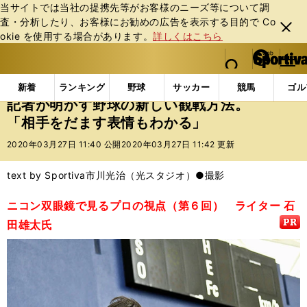
当サイトでは当社の提携先等がお客様のニーズ等について調
査・分析したり、お客様にお勧めの広告を表⽰する⽬的で Co
閉じ
okie を使⽤する場合があります。
詳しくはこちら
る
マイペ
web Sportiva (webスポルティーバ)
検索
メニュ
we
ー
インフォメーション
記者が明かす野球の新しい観戦方
b
ジ
新着
ランキング
野球
サッカー
競馬
ゴル
ス
記者が明かす野球の新しい観戦方法。
ポ
「相手をだます表情もわかる」
ル
テ
2020年03月27日 11:40 公開
2020年03月27日 11:42 更新
ィ
ー
text by Sportiva
市川光治（光スタジオ）●撮影
バ
ニコン双眼鏡で見るプロの視点（第６回） ライター 石
田雄太氏