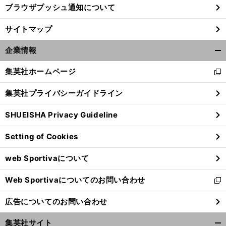
ブラウザプッシュ通知について
」
。
前
へ
サイトマップ
企業情報
開
く/
集英社ホームページ
新
閉
し
じ
集英社プライバシーガイドライン
い
る
ウ
SHUEISHA Privacy Guideline
ィ
ン
Setting of Cookies
ド
ウ
web Sportivaについて
で
開
Web Sportivaについてのお問い合わせ
く
新
し
広告についてのお問い合わせ
い
ウ
集英社サイト
ィ