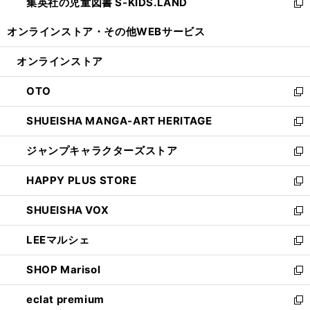
集英社の児童図書 S-KIDS.LAND
く
で
ド
い
新
開
ウ
ウ
し
オンラインストア・
その他WEBサービス
く
で
ィ
い
開
ン
ウ
オンラインストア
く
ド
ィ
ウ
ン
OTO
で
ド
新
開
ウ
し
SHUEISHA MANGA-ART HERITAGE
く
で
い
新
開
ウ
し
ジャンプキャラクターズストア
く
ィ
い
新
ン
ウ
し
HAPPY PLUS STORE
ド
ィ
い
新
ウ
ン
ウ
し
SHUEISHA VOX
で
ド
ィ
い
新
開
ウ
ン
ウ
し
LEEマルシェ
く
で
ド
ィ
い
新
開
ウ
ン
ウ
し
SHOP Marisol
く
で
ド
ィ
い
新
開
ウ
ン
ウ
し
eclat premium
く
で
ド
ィ
い
新