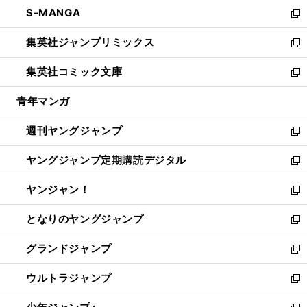
ウ
し
S-MANGA
く
で
ド
ィ
い
新
開
ウ
ン
ウ
し
集英社ジャンプリミックス
く
で
ド
ィ
い
新
開
ウ
ン
ウ
し
集英社コミック文庫
く
で
ド
ィ
い
新
開
ウ
ン
ウ
し
青年マンガ
く
で
ド
ィ
い
開
ウ
ン
ウ
週刊ヤングジャンプ
く
で
ド
ィ
新
開
ウ
ン
し
ヤングジャンプ定期購読デジタル
く
で
ド
い
新
開
ウ
ウ
し
ヤンジャン！
く
で
ィ
い
新
開
ン
ウ
し
となりのヤングジャンプ
く
ド
ィ
い
新
ウ
ン
ウ
し
グランドジャンプ
で
ド
ィ
い
新
開
ウ
ン
ウ
し
ウルトラジャンプ
く
で
ド
ィ
い
新
開
ウ
ン
ウ
し