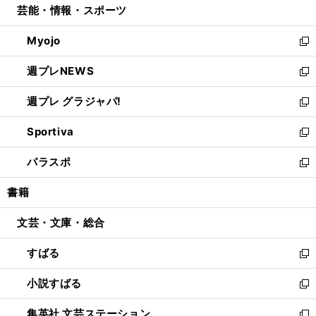
芸能・情報・スポーツ
く
で
ド
ィ
い
開
ウ
ン
ウ
Myojo
く
で
ド
ィ
新
開
ウ
ン
し
週プレNEWS
く
で
ド
い
新
開
ウ
ウ
し
週プレ グラジャパ!
く
で
ィ
い
新
開
ン
ウ
し
Sportiva
く
ド
ィ
い
新
ウ
ン
ウ
し
パラスポ
で
ド
ィ
い
新
開
ウ
ン
ウ
し
書籍
く
で
ド
ィ
い
開
ウ
ン
ウ
文芸・文庫・総合
く
で
ド
ィ
開
ウ
ン
すばる
く
で
ド
新
開
ウ
し
小説すばる
く
で
い
新
開
ウ
し
集英社 文芸ステーション
く
ィ