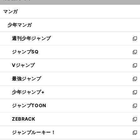
開
ン
く/
マンガ
ド
閉
ウ
じ
少年マンガ
で
る
開
週刊少年ジャンプ
く
新
し
ジャンプSQ
い
新
ウ
し
Vジャンプ
ィ
い
新
ン
ウ
し
最強ジャンプ
ド
ィ
い
新
ウ
ン
ウ
し
少年ジャンプ+
で
ド
ィ
い
新
開
ウ
ン
ウ
し
ジャンプTOON
く
で
ド
ィ
い
新
開
ウ
ン
ウ
し
ZEBRACK
く
で
ド
ィ
い
新
開
ウ
ン
ウ
し
ジャンプルーキー！
く
で
ド
ィ
い
新
開
ウ
ン