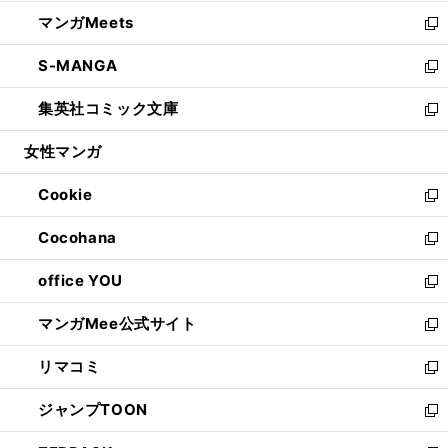
開
ウ
ン
ウ
し
マンガMeets
く
で
ド
ィ
い
新
開
ウ
ン
ウ
し
S-MANGA
く
で
ド
ィ
い
新
開
ウ
ン
ウ
し
集英社コミック文庫
く
で
ド
ィ
い
新
開
ウ
ン
ウ
し
女性マンガ
く
で
ド
ィ
い
開
ウ
ン
ウ
Cookie
く
で
ド
ィ
新
開
ウ
ン
し
Cocohana
く
で
ド
い
新
開
ウ
ウ
し
office YOU
く
で
ィ
い
新
開
ン
ウ
し
マンガMee公式サイト
く
ド
ィ
い
新
ウ
ン
ウ
し
リマコミ
で
ド
ィ
い
新
開
ウ
ン
ウ
し
ジャンプTOON
く
で
ド
ィ
い
新
開
ウ
ン
ウ
し