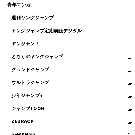
青年マンガ
く
で
ド
ィ
い
開
ウ
ン
ウ
週刊ヤングジャンプ
く
で
ド
ィ
新
開
ウ
ン
し
ヤングジャンプ定期購読デジタル
く
で
ド
い
新
開
ウ
ウ
し
ヤンジャン！
く
で
ィ
い
新
開
ン
ウ
し
となりのヤングジャンプ
く
ド
ィ
い
新
ウ
ン
ウ
し
グランドジャンプ
で
ド
ィ
い
新
開
ウ
ン
ウ
し
ウルトラジャンプ
く
で
ド
ィ
い
新
開
ウ
ン
ウ
し
少年ジャンプ+
く
で
ド
ィ
い
新
開
ウ
ン
ウ
し
ジャンプTOON
く
で
ド
ィ
い
新
開
ウ
ン
ウ
し
ZEBRACK
く
で
ド
ィ
い
新
開
ウ
ン
ウ
し
S-MANGA
く
で
ド