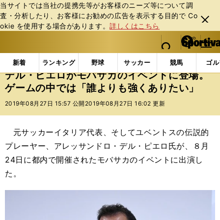
当サイトでは当社の提携先等がお客様のニーズ等について調
査・分析したり、お客様にお勧めの広告を表⽰する⽬的で Co
閉じ
okie を使⽤する場合があります。
詳しくはこちら
る
マイペ
web Sportiva (webスポルティーバ)
検索
メニュ
we
ー
インフォメーション
ニュース
デル・ピエロがモバ
b
ジ
新着
ランキング
野球
サッカー
競馬
ゴル
ス
デル・ピエロがモバサカのイベントに登場。
ポ
ゲームの中では「誰よりも強くありたい」
ル
テ
2019年08月27日 15:57 公開
2019年08月27日 16:02 更新
ィ
ー
バ
元サッカーイタリア代表、そしてユベントスの伝説的
プレーヤー、アレッサンドロ・デル・ピエロ氏が、８月
24日に都内で開催されたモバサカのイベントに出演し
た。