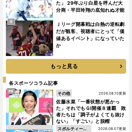
た」 29年ぶり白星を呼んだ大
分商・平田玲翔の底知れぬ才能
5
Ｊリーグ開幕戦は白熱の逆転劇
だが観客、視聴者にとって「価
値あるイベント」になっていた
か
もっと見る
各スポーツコラム記事
PR
その他
2026.08.10更新
佐藤水菜「一番状態が悪かっ
た」それでもＧⅠ開催８連覇 敗
者たちは「調子がよくても抜け
ない」「すごい」と脱帽
スポルティーバ
2026.08.07更新