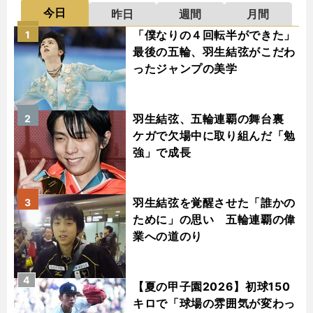
今日
昨日
週間
月間
「僕なりの４回転半ができた」
1
最後の五輪、羽生結弦がこだわ
ったジャンプの美学
羽生結弦、五輪連覇の舞台裏
2
ケガで欠場中に取り組んだ「勉
強」で成長
羽生結弦を覚醒させた「誰かの
3
ために」の思い 五輪連覇の偉
業への道のり
4
【夏の甲子園2026】初球150
キロで「球場の雰囲気が変わっ