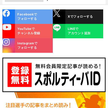
cebo
X
Facebookで
Xでフォローする
ok
フォローする
uTube
LINE
YouTubeで
LINEで
チャンネル登録
アカウント追加
stagra
Instagramで
m
フォローする