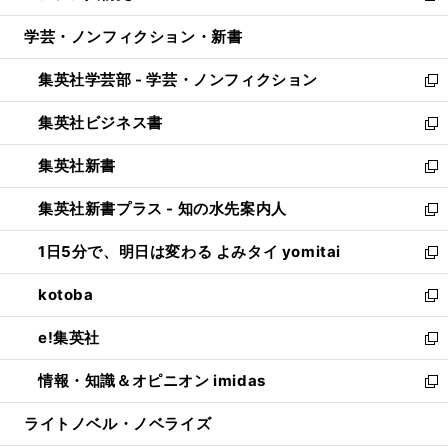
開
ウ
ン
ウ
し
学芸・ノンフィクション・新書
く
で
ド
ィ
い
開
ウ
ン
ウ
集英社学芸部 - 学芸・ノンフィクション
く
で
ド
ィ
新
開
ウ
ン
し
集英社ビジネス書
く
で
ド
い
新
開
ウ
ウ
し
集英社新書
く
で
ィ
い
新
開
ン
ウ
し
集英社新書プラス - 知の水先案内人
く
ド
ィ
い
新
ウ
ン
ウ
し
1日5分で、明日は変わる よみタイ yomitai
で
ド
ィ
い
新
開
ウ
ン
ウ
し
kotoba
く
で
ド
ィ
い
新
開
ウ
ン
ウ
し
e!集英社
く
で
ド
ィ
い
新
開
ウ
ン
ウ
し
情報・知識＆オピニオン imidas
く
で
ド
ィ
い
新
開
ウ
ン
ウ
し
ライトノベル・ノベライズ
く
で
ド
ィ
い
開
ウ
ン