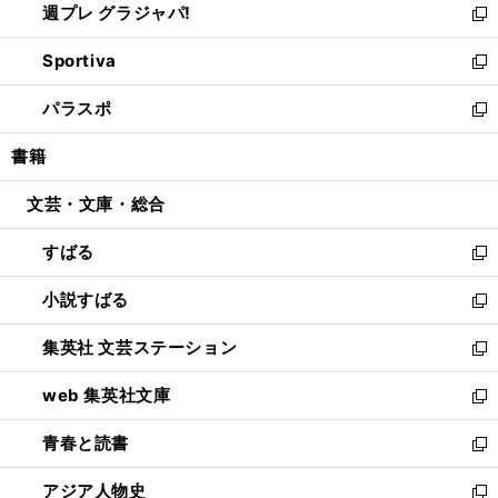
週プレ グラジャパ!
く
で
ィ
い
新
開
ン
ウ
し
Sportiva
く
ド
ィ
い
新
ウ
ン
ウ
し
パラスポ
で
ド
ィ
い
新
開
ウ
ン
ウ
し
書籍
く
で
ド
ィ
い
開
ウ
ン
ウ
文芸・文庫・総合
く
で
ド
ィ
開
ウ
ン
すばる
く
で
ド
新
開
ウ
し
小説すばる
く
で
い
新
開
ウ
し
集英社 文芸ステーション
く
ィ
い
新
ン
ウ
し
web 集英社文庫
ド
ィ
い
新
ウ
ン
ウ
し
青春と読書
で
ド
ィ
い
新
開
ウ
ン
ウ
し
アジア人物史
く
で
ド
ィ
い
新