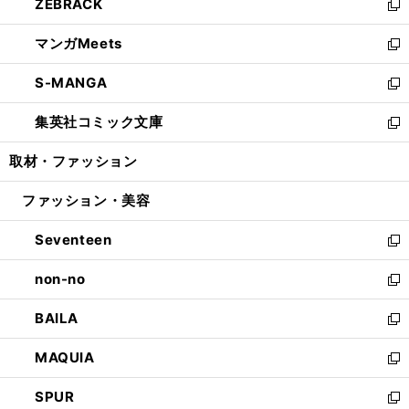
ZEBRACK
く
で
ド
ィ
い
新
開
ウ
ン
ウ
し
マンガMeets
く
で
ド
ィ
い
新
開
ウ
ン
ウ
し
S-MANGA
く
で
ド
ィ
い
新
開
ウ
ン
ウ
し
集英社コミック文庫
く
で
ド
ィ
い
新
開
ウ
ン
ウ
し
取材・ファッション
く
で
ド
ィ
い
開
ウ
ン
ウ
ファッション・美容
く
で
ド
ィ
開
ウ
ン
Seventeen
く
で
ド
新
開
ウ
し
non-no
く
で
い
新
開
ウ
し
BAILA
く
ィ
い
新
ン
ウ
し
MAQUIA
ド
ィ
い
新
ウ
ン
ウ
し
SPUR
で
ド
ィ
い
新