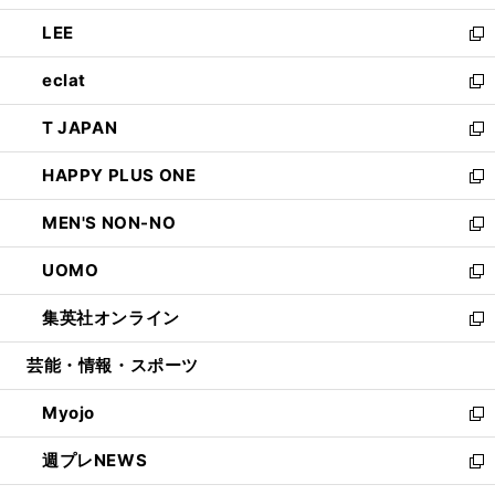
開
ウ
ン
ウ
し
LEE
く
で
ド
ィ
い
新
開
ウ
ン
ウ
し
eclat
く
で
ド
ィ
い
新
開
ウ
ン
ウ
し
T JAPAN
く
で
ド
ィ
い
新
開
ウ
ン
ウ
し
HAPPY PLUS ONE
く
で
ド
ィ
い
新
開
ウ
ン
ウ
し
MEN'S NON-NO
く
で
ド
ィ
い
新
開
ウ
ン
ウ
し
UOMO
く
で
ド
ィ
い
新
開
ウ
ン
ウ
し
集英社オンライン
く
で
ド
ィ
い
新
開
ウ
ン
ウ
し
芸能・情報・スポーツ
く
で
ド
ィ
い
開
ウ
ン
ウ
Myojo
く
で
ド
ィ
新
開
ウ
ン
し
週プレNEWS
く
で
ド
い
新
開
ウ
ウ
し