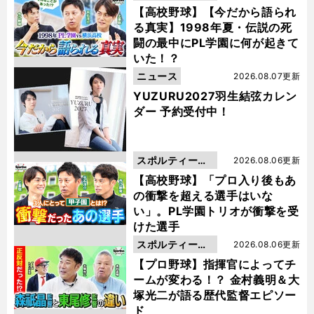
動画
【高校野球】【今だから語られ
る真実】1998年夏・伝説の死
闘の最中にPL学園に何が起きて
いた！？
ニュース
2026.08.07更新
YUZURU2027羽生結弦カレン
ダー 予約受付中！
スポルティーバ
2026.08.06更新
動画
【高校野球】「プロ入り後もあ
の衝撃を超える選手はいな
い」。PL学園トリオが衝撃を受
けた選手
スポルティーバ
2026.08.06更新
動画
【プロ野球】指揮官によってチ
ームが変わる！？ 金村義明＆大
塚光二が語る歴代監督エピソー
ド