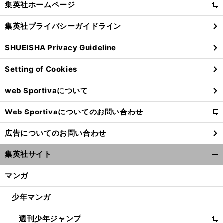
集英社ホームページ
新
閉
し
じ
集英社プライバシーガイドライン
い
る
ウ
SHUEISHA Privacy Guideline
ィ
ン
Setting of Cookies
ド
ウ
web Sportivaについて
で
開
Web Sportivaについてのお問い合わせ
く
新
し
広告についてのお問い合わせ
い
ウ
集英社サイト
ィ
開
ン
く/
マンガ
ド
閉
ウ
じ
少年マンガ
で
る
開
週刊少年ジャンプ
く
新