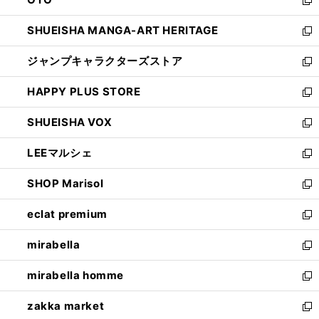
で
ド
新
開
ウ
し
SHUEISHA MANGA-ART HERITAGE
く
で
い
新
開
ウ
し
ジャンプキャラクターズストア
く
ィ
い
新
ン
ウ
し
HAPPY PLUS STORE
ド
ィ
い
新
ウ
ン
ウ
し
SHUEISHA VOX
で
ド
ィ
い
新
開
ウ
ン
ウ
し
LEEマルシェ
く
で
ド
ィ
い
新
開
ウ
ン
ウ
し
SHOP Marisol
く
で
ド
ィ
い
新
開
ウ
ン
ウ
し
eclat premium
く
で
ド
ィ
い
新
開
ウ
ン
ウ
し
mirabella
く
で
ド
ィ
い
新
開
ウ
ン
ウ
し
mirabella homme
く
で
ド
ィ
い
新
開
ウ
ン
ウ
し
zakka market
く
で
ド
ィ
い
新