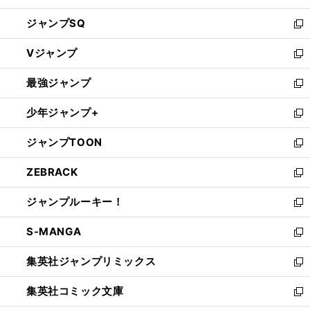
し
ジャンプSQ
い
新
ウ
し
Vジャンプ
ィ
い
新
ン
ウ
し
最強ジャンプ
ド
ィ
い
新
ウ
ン
ウ
し
少年ジャンプ+
で
ド
ィ
い
新
開
ウ
ン
ウ
し
ジャンプTOON
く
で
ド
ィ
い
新
開
ウ
ン
ウ
し
ZEBRACK
く
で
ド
ィ
い
新
開
ウ
ン
ウ
し
ジャンプルーキー！
く
で
ド
ィ
い
新
開
ウ
ン
ウ
し
S-MANGA
く
で
ド
ィ
い
新
開
ウ
ン
ウ
し
集英社ジャンプリミックス
く
で
ド
ィ
い
新
開
ウ
ン
ウ
し
集英社コミック文庫
く
で
ド
ィ
い
新
開
ウ
ン
ウ
し