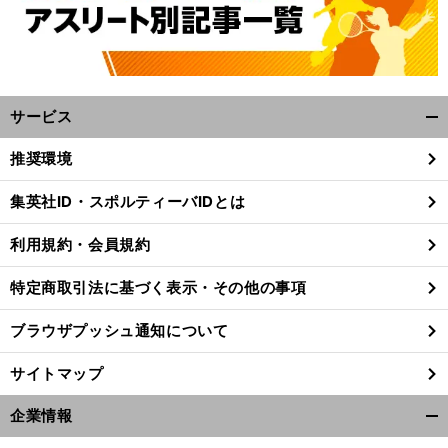
サービス
開
く/
推奨環境
閉
じ
集英社ID・スポルティーバIDとは
る
利用規約・会員規約
特定商取引法に基づく表示・その他の事項
ブラウザプッシュ通知について
サイトマップ
企業情報
代
注
。
開
目はリーチ
マイケルと田村優
元ラグビー日本代表主将がジャパンにエール
PG3
く/