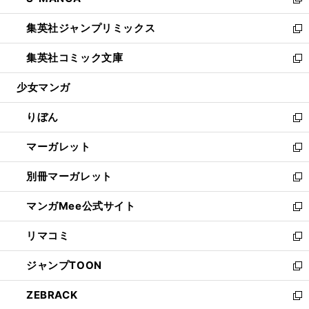
ィ
い
新
開
ウ
ン
ウ
し
集英社ジャンプリミックス
く
で
ド
ィ
い
新
開
ウ
ン
ウ
し
集英社コミック文庫
く
で
ド
ィ
い
新
開
ウ
ン
ウ
し
少女マンガ
く
で
ド
ィ
い
開
ウ
ン
ウ
りぼん
く
で
ド
ィ
新
開
ウ
ン
し
マーガレット
く
で
ド
い
新
開
ウ
ウ
し
別冊マーガレット
く
で
ィ
い
新
開
ン
ウ
し
マンガMee公式サイト
く
ド
ィ
い
新
ウ
ン
ウ
し
リマコミ
で
ド
ィ
い
新
開
ウ
ン
ウ
し
ジャンプTOON
く
で
ド
ィ
い
新
開
ウ
ン
ウ
し
ZEBRACK
く
で
ド
ィ
い
新