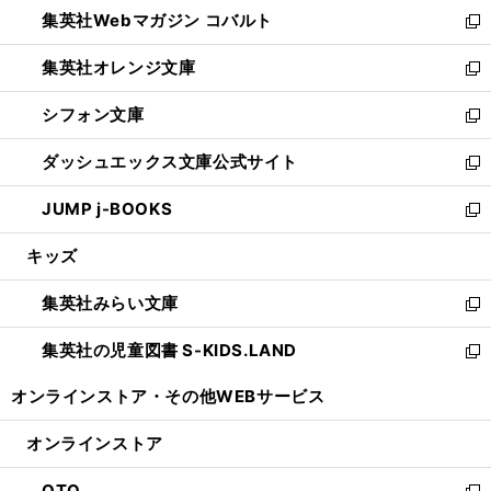
ウ
集英社Webマガジン コバルト
く
で
ド
ィ
新
開
ウ
ン
し
集英社オレンジ文庫
く
で
ド
い
新
開
ウ
ウ
し
シフォン文庫
く
で
ィ
い
新
開
ン
ウ
し
ダッシュエックス文庫公式サイト
く
ド
ィ
い
新
ウ
ン
ウ
し
JUMP j-BOOKS
で
ド
ィ
い
新
開
ウ
ン
ウ
し
キッズ
く
で
ド
ィ
い
開
ウ
ン
ウ
集英社みらい文庫
く
で
ド
ィ
新
開
ウ
ン
し
集英社の児童図書 S-KIDS.LAND
く
で
ド
い
新
開
ウ
ウ
し
オンラインストア・
その他WEBサービス
く
で
ィ
い
開
ン
ウ
オンラインストア
く
ド
ィ
ウ
ン
OTO