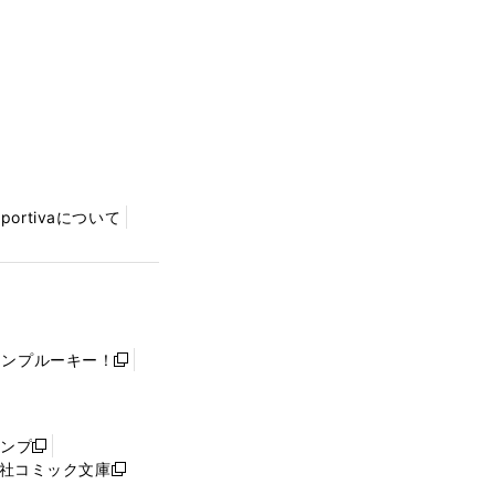
Sportivaについて
ャンプルーキー！
新
し
い
ウ
ャンプ
新
ィ
社コミック文庫
し
新
ン