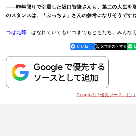
――昨年限りで引退した坂口智隆さんも、第二の人生を
のスタンスは、「ぷっちょ」さんの参考になりそうです
つば九郎
はなれていてもいつまでもともだち、みんな
いいね
Xでポストする
line
faceboo
x
k
リ
」
リ
」
月
％
Googleの「優先ソース」に