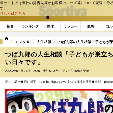
当サイトでは当社の提携先等がお客様のニーズ等について調査・分析し
web Sportiva (webスポルティーバ)
す。
詳しくはこちら
新着
ランキング
野球
サッカー
競馬
ゴル
we
エンタメ
人生相談
つば九郎の人生相談「子どもが
b
ス
つば九郎の人生相談「子どもが巣立
ポ
ル
い日々です」
テ
2023年03月21日 10:00 公開
2023年03月21日 10:02 更新
ィ
ー
バ
長谷川晶一●話し相手 text by Hasegawa Shoichi
村上庄吾●撮影 photo by