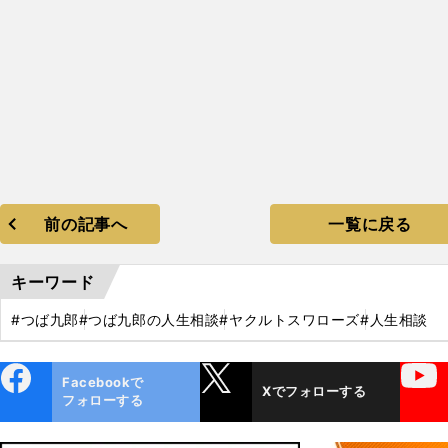
前の記事へ
一覧に戻る
キーワード
#つば九郎
#つば九郎の人生相談
#ヤクルトスワローズ
#人生相談
ebo
X
YouTube
Facebookで
Xでフォローする
ok
フォローする