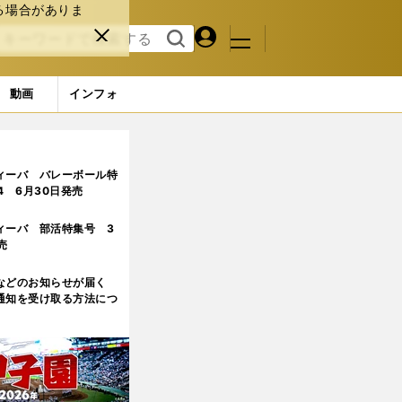
る場合がありま
マイペ
閉じ
検索
メニュ
ー
る
す
ジ
る
動画
インフォ
ィーバ バレーボール特
.4 6月30日発売
ィーバ 部活特集号 3
売
などのお知らせが届く
通知を受け取る方法につ