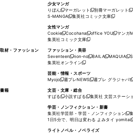
し
い
し
ン
ド
ド
ン
少女マンガ
い
ウ
い
ド
ウ
ウ
ド
りぼん
マーガレット
別冊マーガレット
新
新
新
ウ
ィ
ウ
ウ
で
で
ウ
S-MANGA
集英社コミック文庫
し
新
し
新
ィ
ン
ィ
で
開
開
で
い
し
い
し
ン
ド
ン
女性マンガ
開
く
く
開
ウ
い
ウ
い
ド
ウ
ド
Cookie
Cocohana
office YOU
マンガM
く
く
新
新
新
ィ
ウ
ィ
ウ
ウ
で
ウ
集英社コミック文庫
し
新
し
し
ン
ィ
ン
ィ
で
開
で
い
し
い
い
ド
ン
ド
ン
取材・ファッション
ファッション・美容
開
く
開
ウ
い
ウ
ウ
ウ
ド
ウ
ド
Seventeen
non-no
BAILA
MAQUIA
S
く
く
新
新
新
新
ィ
ウ
ィ
ィ
で
ウ
で
ウ
集英社オンライン
し
新
し
し
し
ン
ィ
ン
ン
開
で
開
で
い
し
い
い
い
ド
ン
ド
ド
芸能・情報・スポーツ
く
開
く
開
ウ
い
ウ
ウ
ウ
ウ
ド
ウ
ウ
Myojo
週プレNEWS
週プレ グラジャパ!
く
く
新
新
新
ィ
ウ
ィ
ィ
ィ
で
ウ
で
で
し
し
ン
ィ
ン
ン
ン
書籍
文芸・文庫・総合
開
で
開
開
い
い
ド
ン
ド
ド
ド
すばる
小説すばる
集英社 文芸ステーシ
く
開
く
く
新
新
ウ
ウ
ウ
ド
ウ
ウ
ウ
く
し
し
ィ
ィ
学芸・ノンフィクション・新書
で
ウ
で
で
で
い
い
ン
ン
集英社学芸部 - 学芸・ノンフィクション
開
で
開
開
開
新
ウ
ウ
ド
ド
1日5分で、明日は変わる よみタイ yomitai
く
開
く
く
く
し
新
ィ
ィ
ウ
ウ
く
い
ン
ン
ライトノベル・ノベライズ
で
で