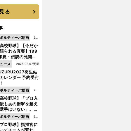
機動破壊」はこうし
生まれた
見る
事
ポルティーバ動画
202
高校野球】【今だか
6.0
語られる真実】199
8.0
年夏・伝説の死闘の
7更
中にPL学園に何が起
ュース
2026.08.07更新
新
ていた！？
UZURU2027羽生結
カレンダー 予約受付
！
ポルティーバ動画
202
高校野球】「プロ入
6.0
後もあの衝撃を超え
8.0
選手はいない」。PL
6更
園トリオが衝撃を受
ポルティーバ動画
202
新
た選手
プロ野球】指揮官に
6.0
ってチームが変わ