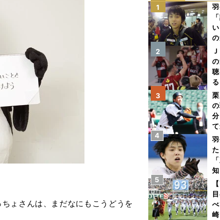
羽
1
「
い
の
Ｊ
2
の
聴
る
い
栗
3
の
分
て
4
球
羽
た
「
知
5
【
目
ちょさんは、まだなにもこうどうを
べ
崎