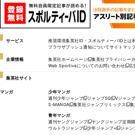
サービス
推奨環境
集英社ID・スポルティーバIDとは
ブラウザプッシュ通知について
サイトマッ
企業情報
集英社ホームページ
集英社プライバシー
新
Web Sportivaについてのお問い合わせ
広
し
新
い
し
集英社サイト
ウ
い
ィ
ウ
マンガ
少年マンガ
ン
ィ
週刊少年ジャンプ
ジャンプSQ
Vジャン
ド
ン
新
新
S-MANGA
集英社ジャンプリミックス
集
ウ
ド
新
し
し
新
で
ウ
し
い
い
し
青年マンガ
開
で
い
ウ
ウ
い
週刊ヤングジャンプ
ヤングジャンプ定期
新
く
開
ウ
ィ
ィ
ウ
ウルトラジャンプ
少年ジャンプ+
ジャン
新
し
新
く
ィ
ン
ン
ィ