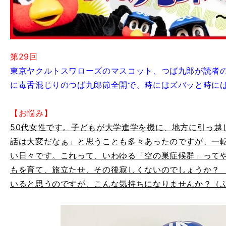
第29回
東京ヤクルトスワローズのマスコット、つば九郎が読者
に毒舌混じりのつば九郎節全開で、時にはズバッと時に
【お悩み】
50代女性です。子どもが大学進学を機に、地方に引っ越
話は大変だなぁ」と思うことも多々あったのですが、一
い日々です。これって、いわゆる「空の巣症候群」って
もを育て、旅立たせ、その後寂しくないのでしょうか？
いると思うのですが、こんな気持ちになりませんか？（