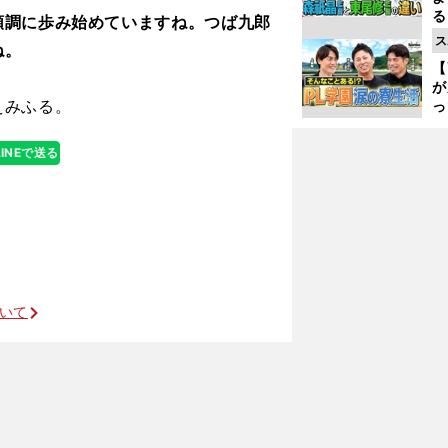
る
順調に歩み始めていますね。つば九郎
光
ス
ね。
ピ
【
が
えみふる。
っ
た
LINEで送る
」
ついて