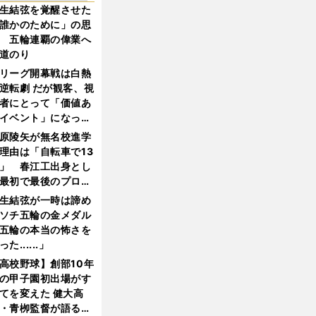
生結弦を覚醒させた
誰かのために」の思
 五輪連覇の偉業へ
道のり
リーグ開幕戦は白熱
逆転劇 だが観客、視
者にとって「価値あ
イベント」になって
たか
原陵矢が無名校進学
理由は「自転車で13
」 春江工出身とし
最初で最後のプロ野
選手となった
生結弦が一時は諦め
ソチ五輪の金メダル
五輪の本当の怖さを
った......」
高校野球】創部10年
の甲子園初出場がす
てを変えた 健大高
・青栁監督が語る