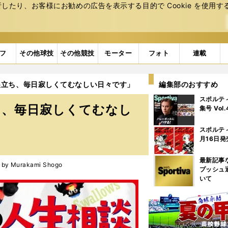
たり、お客様にお勧めの広告を表⽰する⽬的で Cookie を使⽤す
フ
その他球技
その他競技
モーター
フォト
連載
巣立ち、毎日寂しくてむなしい日々です」
編集部のおすすめ
スポルテ
ち、毎日寂しくてむなし
集号 Vol
スポルテ
月16日発
最新記事
 Murakami Shogo
プッシュ
いて