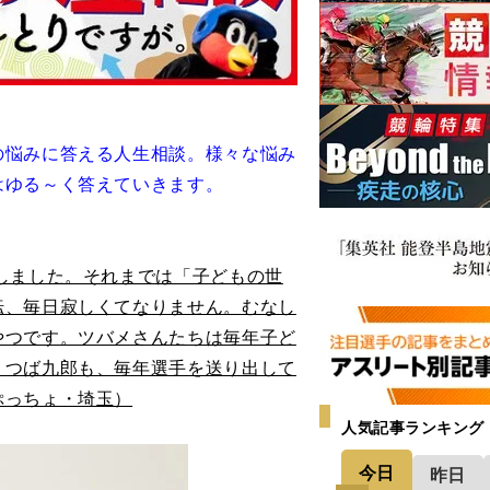
の悩みに答える人生相談。様々な悩み
はゆる～く答えていきます。
しました。それまでは「子どもの世
転、毎日寂しくてなりません。むなし
やつです。ツバメさんたちは毎年子ど
 つば九郎も、毎年選手を送り出して
ぷっちょ・埼玉）
人気記事ランキング
今日
昨日