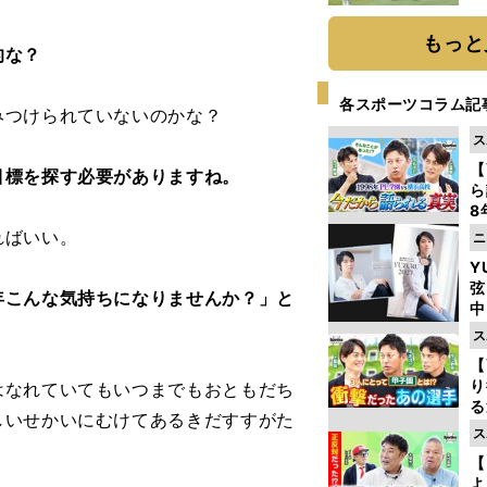
「
て
もっと
的な？
各スポーツコラム記
つけられていないのかな？
ス
【
目標を探す必要がありますね。
ら
8
最
ればいい。
ニ
き
Y
弦
年こんな気持ちになりませんか？」と
中
ス
【
り
なれていてもいつまでもおともだち
る
しいせかいにむけてあるきだすすがた
学
ス
け
【
よ