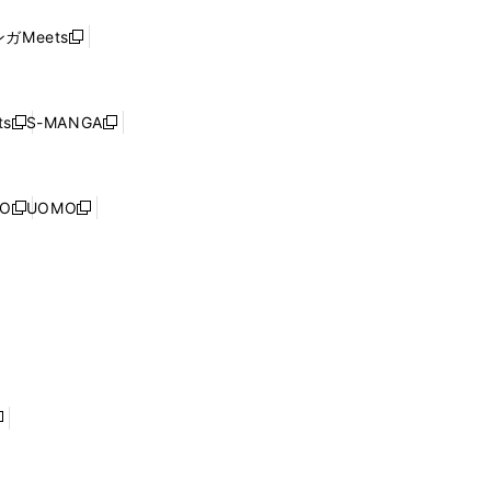
い
し
ド
ウ
い
ウ
ガMeets
新
ィ
ウ
で
し
ン
ィ
開
い
ド
ン
く
ウ
ウ
ド
s
S-MANGA
新
新
ィ
で
ウ
し
し
ン
開
で
い
い
ド
く
開
ウ
ウ
ウ
NO
UOMO
く
新
新
ィ
ィ
で
し
し
ン
ン
開
い
い
ド
ド
く
ウ
ウ
ウ
ウ
ィ
ィ
で
で
ン
ン
開
開
ド
ド
く
く
ウ
ウ
で
で
開
開
く
く
し
い