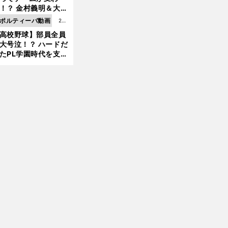
8.0
！？ 金村義明＆大塚
6更
二が語る歴代監督エ
ポルティーバ動画
202
新
ソード
高校野球】部員全員
6.0
大号泣！？ ハードだ
8.0
たPL学園時代を支え
6更
ものとは
新
恵
週
、
。
々
」
俊彰が早稲田大学大学院修了
学生生活は「
４日
18時から21時半までの授業
桑田佳祐さんを歌いながら帰る日