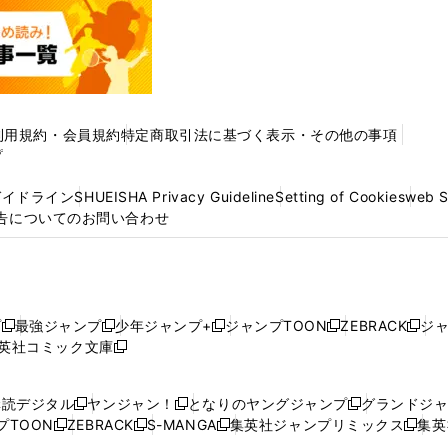
利用規約・会員規約
特定商取引法に基づく表示・その他の事項
プ
ガイドライン
SHUEISHA Privacy Guideline
Setting of Cookies
web 
告についてのお問い合わせ
プ
最強ジャンプ
少年ジャンプ+
ジャンプTOON
ZEBRACK
ジ
新
新
新
新
新
英社コミック文庫
し
新
し
し
し
し
い
い
し
い
い
い
ウ
ウ
い
ウ
ウ
ウ
購読デジタル
ヤンジャン！
となりのヤングジャンプ
グランドジ
新
新
新
ィ
ィ
ウ
ィ
ィ
ィ
プTOON
ZEBRACK
S-MANGA
集英社ジャンプリミックス
集英
新
し
新
し
新
し
新
ン
ン
ィ
ン
ン
ン