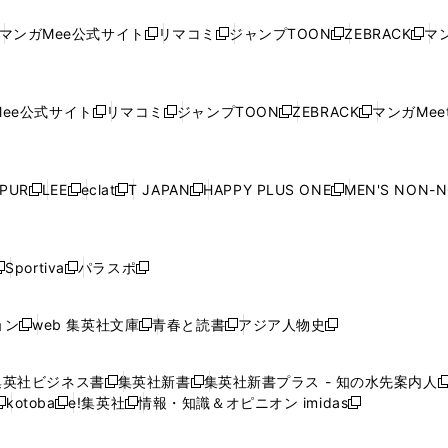
し
い
し
い
し
い
し
ド
ド
ン
ド
ド
ド
い
ウ
い
ウ
い
ウ
い
ウ
ウ
ド
ウ
ウ
ウ
マンガMee公式サイト
リマコミ
ジャンプTOON
ZEBRACK
マン
新
新
新
新
ウ
ィ
ウ
ィ
ウ
ィ
ウ
で
で
ウ
で
で
で
し
し
し
し
し
ィ
ン
ィ
ン
ィ
ン
ィ
開
開
で
開
開
開
い
い
い
い
い
ン
ド
ン
ド
ン
ド
ン
く
く
開
く
く
く
ウ
ウ
ウ
ウ
ウ
ド
ウ
ド
ウ
ド
ウ
ド
ee公式サイト
リマコミ
ジャンプTOON
ZEBRACK
マンガMeet
く
新
新
新
新
ィ
ィ
ィ
ィ
ィ
ウ
で
ウ
で
ウ
で
ウ
し
し
し
し
ン
ン
ン
ン
ン
で
開
で
開
で
開
で
い
い
い
い
ド
ド
ド
ド
ド
開
く
開
く
開
く
開
ウ
ウ
ウ
ウ
ウ
ウ
ウ
ウ
ウ
PUR
LEE
eclat
T JAPAN
HAPPY PLUS ONE
MEN'S NON-
く
く
く
く
新
新
新
新
新
ィ
ィ
ィ
ィ
で
で
で
で
で
し
し
し
し
し
ン
ン
ン
ン
開
開
開
開
開
い
い
い
い
い
ド
ド
ド
ド
く
く
く
く
く
ウ
ウ
ウ
ウ
ウ
ウ
ウ
ウ
ウ
Sportiva
パラスポ
新
新
ィ
ィ
ィ
ィ
ィ
で
で
で
で
し
し
し
ン
ン
ン
ン
ン
開
開
開
開
い
い
い
ド
ド
ド
ド
ド
ョン
web 集英社文庫
青春と読書
アジア人物史
く
く
く
く
新
新
新
新
ウ
ウ
ウ
ウ
ウ
ウ
ウ
ウ
し
し
し
し
ィ
ィ
ィ
で
で
で
で
で
い
い
い
い
ン
ン
ン
集英社ビジネス書
集英社新書
集英社新書プラス - 知の水先案内人
開
開
開
開
開
新
新
新
ウ
ウ
ウ
ウ
ド
ド
ド
kotoba
e!集英社
情報・知識＆オピニオン imidas
く
く
く
く
く
新
し
新
し
新
ィ
ィ
ィ
ィ
ウ
ウ
ウ
し
し
い
し
い
し
ン
ン
ン
ン
で
で
で