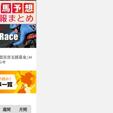
週間
月間