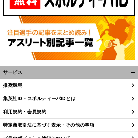
サービス
開
。
前
く/
推奨環境
へ
閉
じ
集英社ID・スポルティーバIDとは
る
利用規約・会員規約
特定商取引法に基づく表示・その他の事項