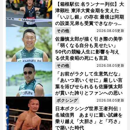
【箱根駅伝 名ランナー列伝】大
津顕杜 東洋大黄金期を支えた
「いぶし銀」の存在 最後は同期
の設楽兄弟も受賞できなかった
金栗杯に輝く
その他
2026.08.05更新
佐藤慎太郎が描く引き際の美学
「弱くなる自分も見せたい」
50代の競輪人生に影響を与え
る伏見俊昭の死にも言及
その他
2026.08.05更新
「お前がラクして生意気だな」
「あいつ若いくせに」厳しい言
葉を浴びせられるも佐藤慎太郎
が貫いた誇りとファンへの思い
ボクシング
2026.08.05更新
日本ボクシング世界王者列伝：
名城信男 あまりに重い試練を
乗り越え「大胆さ」と「巧さ」
で築いた時代