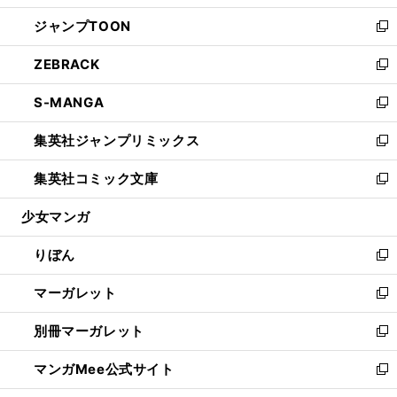
開
ウ
ン
ウ
し
ジャンプTOON
く
で
ド
ィ
い
新
開
ウ
ン
ウ
し
ZEBRACK
く
で
ド
ィ
い
新
開
ウ
ン
ウ
し
S-MANGA
く
で
ド
ィ
い
新
開
ウ
ン
ウ
し
集英社ジャンプリミックス
く
で
ド
ィ
い
新
開
ウ
ン
ウ
し
集英社コミック文庫
く
で
ド
ィ
い
新
開
ウ
ン
ウ
し
少女マンガ
く
で
ド
ィ
い
開
ウ
ン
ウ
りぼん
く
で
ド
ィ
新
開
ウ
ン
し
マーガレット
く
で
ド
い
新
開
ウ
ウ
し
別冊マーガレット
く
で
ィ
い
新
開
ン
ウ
し
マンガMee公式サイト
く
ド
ィ
い
新
ウ
ン
ウ
し