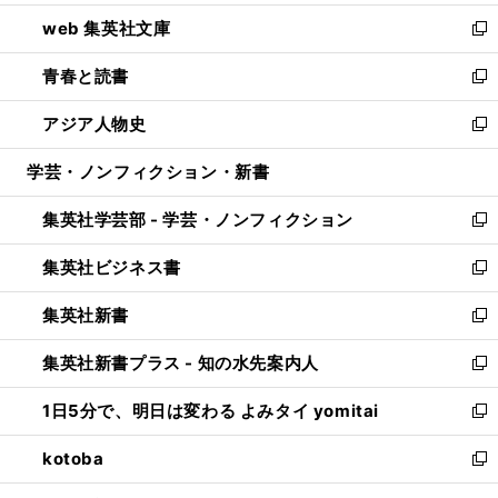
ン
ウ
し
web 集英社文庫
ド
ィ
い
新
ウ
ン
ウ
し
青春と読書
で
ド
ィ
い
新
開
ウ
ン
ウ
し
アジア人物史
く
で
ド
ィ
い
新
開
ウ
ン
ウ
し
学芸・ノンフィクション・新書
く
で
ド
ィ
い
開
ウ
ン
ウ
集英社学芸部 - 学芸・ノンフィクション
く
で
ド
ィ
新
開
ウ
ン
し
集英社ビジネス書
く
で
ド
い
新
開
ウ
ウ
し
集英社新書
く
で
ィ
い
新
開
ン
ウ
し
集英社新書プラス - 知の水先案内人
く
ド
ィ
い
新
ウ
ン
ウ
し
1日5分で、明日は変わる よみタイ yomitai
で
ド
ィ
い
新
開
ウ
ン
ウ
し
kotoba
く
で
ド
ィ
い
新
開
ウ
ン
ウ
し