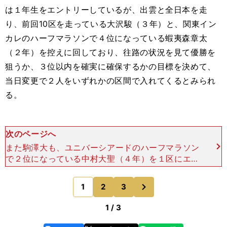
は１年生をエントリーしているが、出雲と全日本を走
り、前回10区を走っている大沢駿（３年）と、関東イン
カレのハーフマラソンで４位になっている蝦夷森章太
（２年）を控えに回しており、往路の状況を見て優勝を
狙うか、３位以内を確実に確保するかの目標を決めて、
当日変更で２人をいずれかの区間で入れてくるとみられ
る。
次のページへ
また駒澤大も、ユニバーシアードのハーフマラソン
で２位になっている中村大聖（４年）を１区にエン
トリーしたのは、往路を確実に行きたいからだろ
う。１区が１位と秒差でつなぎ、２区の山下一貴
次
1
2
3
のページへ
（４年）が淡々とした
1 / 3