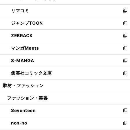
ウ
ン
ウ
し
リマコミ
で
ド
ィ
い
新
開
ウ
ン
ウ
し
ジャンプTOON
く
で
ド
ィ
い
新
開
ウ
ン
ウ
し
ZEBRACK
く
で
ド
ィ
い
新
開
ウ
ン
ウ
し
マンガMeets
く
で
ド
ィ
い
新
開
ウ
ン
ウ
し
S-MANGA
く
で
ド
ィ
い
新
開
ウ
ン
ウ
し
集英社コミック文庫
く
で
ド
ィ
い
新
開
ウ
ン
ウ
し
取材・ファッション
く
で
ド
ィ
い
開
ウ
ン
ウ
ファッション・美容
く
で
ド
ィ
開
ウ
ン
Seventeen
く
で
ド
新
開
ウ
し
non-no
く
で
い
新
開
ウ