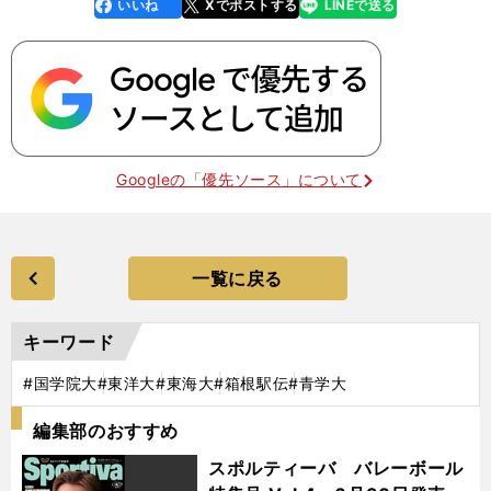
いいね
Xでポストする
LINEで送る
line
faceboo
x
k
Googleの「優先ソース」について
一覧に戻る
キーワード
#国学院大
#東洋大
#東海大
#箱根駅伝
#青学大
編集部のおすすめ
スポルティーバ バレーボール