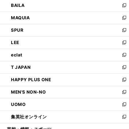
し
BAILA
く
ィ
い
新
ン
ウ
し
MAQUIA
ド
ィ
い
新
ウ
ン
ウ
し
SPUR
で
ド
ィ
い
新
開
ウ
ン
ウ
し
LEE
く
で
ド
ィ
い
新
開
ウ
ン
ウ
し
eclat
く
で
ド
ィ
い
新
開
ウ
ン
ウ
し
T JAPAN
く
で
ド
ィ
い
新
開
ウ
ン
ウ
し
HAPPY PLUS ONE
く
で
ド
ィ
い
新
開
ウ
ン
ウ
し
MEN'S NON-NO
く
で
ド
ィ
い
新
開
ウ
ン
ウ
し
UOMO
く
で
ド
ィ
い
新
開
ウ
ン
ウ
し
集英社オンライン
く
で
ド
ィ
い
新
開
ウ
ン
ウ
し
く