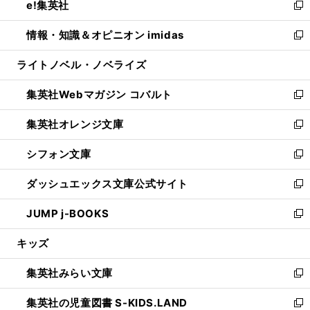
e!集英社
く
で
ド
ィ
い
新
開
ウ
ン
ウ
し
情報・知識＆オピニオン imidas
く
で
ド
ィ
い
新
開
ウ
ン
ウ
し
ライトノベル・ノベライズ
く
で
ド
ィ
い
開
ウ
ン
ウ
集英社Webマガジン コバルト
く
で
ド
ィ
新
開
ウ
ン
し
集英社オレンジ文庫
く
で
ド
い
新
開
ウ
ウ
し
シフォン文庫
く
で
ィ
い
新
開
ン
ウ
し
ダッシュエックス文庫公式サイト
く
ド
ィ
い
新
ウ
ン
ウ
し
JUMP j-BOOKS
で
ド
ィ
い
新
開
ウ
ン
ウ
し
キッズ
く
で
ド
ィ
い
開
ウ
ン
ウ
集英社みらい文庫
く
で
ド
ィ
新
開
ウ
ン
し
集英社の児童図書 S-KIDS.LAND
く
で
ド
い
新