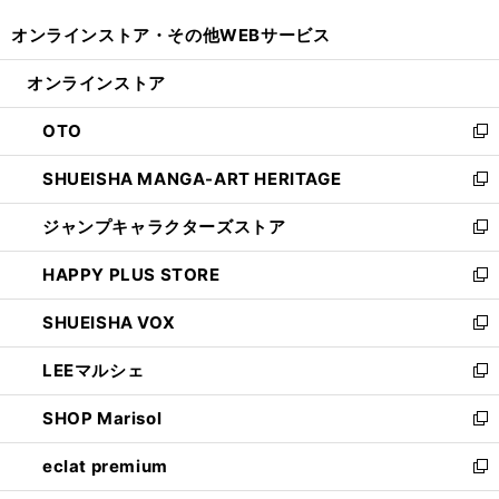
開
ウ
ウ
し
オンラインストア・
その他WEBサービス
く
で
ィ
い
開
ン
ウ
オンラインストア
く
ド
ィ
ウ
ン
OTO
で
ド
新
開
ウ
し
SHUEISHA MANGA-ART HERITAGE
く
で
い
新
開
ウ
し
ジャンプキャラクターズストア
く
ィ
い
新
ン
ウ
し
HAPPY PLUS STORE
ド
ィ
い
新
ウ
ン
ウ
し
SHUEISHA VOX
で
ド
ィ
い
新
開
ウ
ン
ウ
し
LEEマルシェ
く
で
ド
ィ
い
新
開
ウ
ン
ウ
し
SHOP Marisol
く
で
ド
ィ
い
新
開
ウ
ン
ウ
し
eclat premium
く
で
ド
ィ
い
新
開
ウ
ン
ウ
し