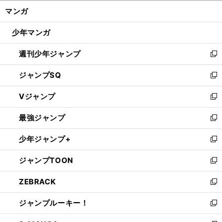
ン
く/
マンガ
ド
閉
ウ
じ
少年マンガ
で
る
開
週刊少年ジャンプ
く
新
し
ジャンプSQ
い
新
ウ
し
Vジャンプ
ィ
い
新
ン
ウ
し
最強ジャンプ
ド
ィ
い
新
ウ
ン
ウ
し
少年ジャンプ+
で
ド
ィ
い
新
開
ウ
ン
ウ
し
ジャンプTOON
く
で
ド
ィ
い
新
開
ウ
ン
ウ
し
ZEBRACK
く
で
ド
ィ
い
新
開
ウ
ン
ウ
し
ジャンプルーキー！
く
で
ド
ィ
い
新
開
ウ
ン
ウ
し