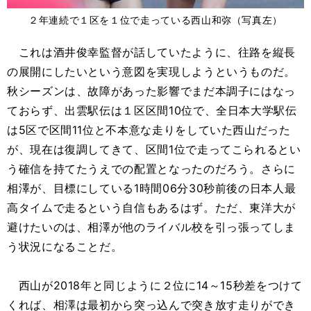
２年連続で１区を１位で走っている西山和弥（写真左）
これは酒井俊幸監督が話していたように、往路を縦長
の展開にしたいという意図を実現しようというものだ。
秋シーズンは、故障があった影響でまだ本調子にはなっ
ておらず、出雲駅伝は１区区間10位で、全日本大学駅伝
は5区で区間11位と不本意な走りをしていた西山だった
が、現在は復調してきて、区間1位で走ってこられるとい
う確信を持てたうえでの配置となったのだろう。さらに
相澤が、目標にしている1時間06分30秒前後の日本人最
高タイムで走るという自信もあるはず。ただ、東洋大が
避けたいのは、相澤が他のライバル校を引っ張ってしま
う状況になることだ。
西山が2018年と同じように２位に14～15秒差をつけて
くれば、相澤は最初から突っ込んで突き放す走りができ