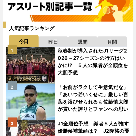
人気記事ランキング
今日
昨日
週間
月間
秋春制が導入されたJ1リーグ2
1
026－27シーズンの行方はい
かに!? ５人の識者が全順位を
大胆予想
「お前がラクして生意気だな」
2
「あいつ若いくせに」厳しい言
葉を浴びせられるも佐藤慎太郎
が貫いた誇りとファンへの思い
J1全順位予想 識者５人が推す
3
優勝候補筆頭は？ J2降格の憂