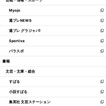
芸能・情報・スポーツ
で
ド
ィ
い
開
ウ
ン
ウ
Myojo
く
で
ド
ィ
新
開
ウ
ン
し
週プレNEWS
く
で
ド
い
新
開
ウ
ウ
し
週プレ グラジャパ!
く
で
ィ
い
新
開
ン
ウ
し
Sportiva
く
ド
ィ
い
新
ウ
ン
ウ
し
パラスポ
で
ド
ィ
い
新
開
ウ
ン
ウ
し
書籍
く
で
ド
ィ
い
開
ウ
ン
ウ
文芸・文庫・総合
く
で
ド
ィ
開
ウ
ン
すばる
く
で
ド
新
開
ウ
し
小説すばる
く
で
い
新
開
ウ
し
集英社 文芸ステーション
く
ィ
い
新