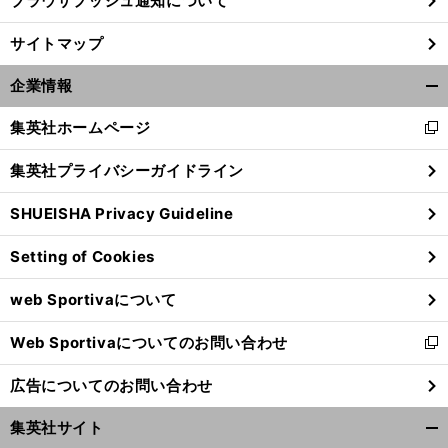
ブラウザプッシュ通知について
サイトマップ
企業情報
開
く/
集英社ホームページ
新
閉
し
じ
集英社プライバシーガイドライン
い
る
ウ
SHUEISHA Privacy Guideline
ィ
ン
Setting of Cookies
ド
ウ
web Sportivaについて
で
開
Web Sportivaについてのお問い合わせ
く
新
し
広告についてのお問い合わせ
い
ウ
集英社サイト
ィ
開