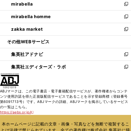
mirabella
く
で
ド
ィ
い
新
開
ウ
ン
ウ
し
mirabella homme
く
で
ド
ィ
い
新
開
ウ
ン
ウ
し
zakka market
く
で
ド
ィ
い
新
開
ウ
ン
ウ
し
その他WEBサービス
く
で
ド
ィ
い
開
ウ
ン
ウ
集英社アドナビ
く
で
ド
ィ
新
開
ウ
ン
し
集英社エディターズ・ラボ
く
で
ド
い
新
開
ウ
ウ
し
く
で
ィ
い
開
ン
ウ
ABJマークは、この電子書店・電子書籍配信サービスが、著作権者からコンテ
く
ド
ィ
ンツ使用許諾を得た正規版配信サービスであることを示す登録商標（登録番号
ウ
ン
第6091713号）です。ABJマークの詳細、ABJマークを掲示しているサービス
で
ド
の一覧はこちら。
開
ウ
https://aebs.or.jp/
新
く
で
し
い
開
本ホームページに記載の文章・画像・写真などを無断で複製するこ
ウ
く
とは法律で禁じられています。全ての著作権は株式会社 集英社に帰