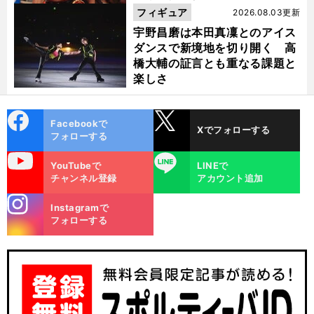
フィギュア
2026.08.03更新
宇野昌磨は本田真凜とのアイス
ダンスで新境地を切り開く 高
橋大輔の証言とも重なる課題と
楽しさ
cebo
X
Facebookで
Xでフォローする
ok
フォローする
uTube
LINE
YouTubeで
LINEで
チャンネル登録
アカウント追加
stagra
Instagramで
m
フォローする