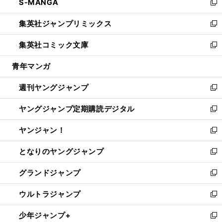
S-MANGA
く
で
ド
ィ
い
新
開
ウ
ン
ウ
し
集英社ジャンプリミックス
く
で
ド
ィ
い
新
開
ウ
ン
ウ
し
集英社コミック文庫
く
で
ド
ィ
い
新
開
ウ
ン
ウ
し
青年マンガ
く
で
ド
ィ
い
開
ウ
ン
ウ
週刊ヤングジャンプ
く
で
ド
ィ
新
開
ウ
ン
し
ヤングジャンプ定期購読デジタル
く
で
ド
い
新
開
ウ
ウ
し
ヤンジャン！
く
で
ィ
い
新
開
ン
ウ
し
となりのヤングジャンプ
く
ド
ィ
い
新
ウ
ン
ウ
し
グランドジャンプ
で
ド
ィ
い
新
開
ウ
ン
ウ
し
ウルトラジャンプ
く
で
ド
ィ
い
新
開
ウ
ン
ウ
し
少年ジャンプ+
く
で
ド
ィ
い
新