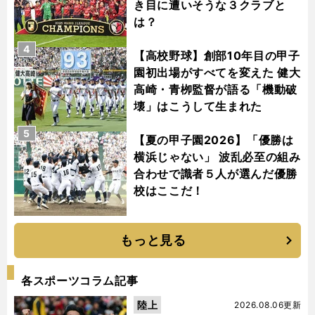
き目に遭いそうな３クラブと
は？
4
【高校野球】創部10年目の甲子
園初出場がすべてを変えた 健大
高崎・青栁監督が語る「機動破
壊」はこうして生まれた
5
【夏の甲子園2026】「優勝は
横浜じゃない」 波乱必至の組み
合わせで識者５人が選んだ優勝
校はここだ！
もっと見る
各スポーツコラム記事
陸上
2026.08.06更新