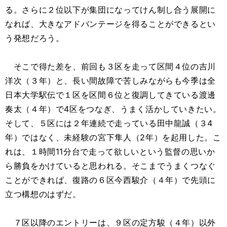
る。さらに２位以下が集団になってけん制し合う展開に
なれば、大きなアドバンテージを得ることができるとい
う発想だろう。
そこで得た差を、前回も３区を走って区間４位の吉川
洋次（３年）と、長い間故障で苦しみながらも今季は全
日本大学駅伝で１区を区間６位と復調してきている渡邊
奏太（４年）で4区をつなぎ、うまく活かしていきたい。
そして、５区には２年連続で走っている田中龍誠（３4
年）ではなく、未経験の宮下隼人（2年）を起用した。こ
れは、１時間11分台で走って欲しいという監督の思いか
ら勝負をかけていると思われる。そこまでうまくつなぐ
ことができれば、復路の６区今西駿介（４年）で先頭に
立つ構想のはずだ。
７区以降のエントリーは、９区の定方駿（４年）以外