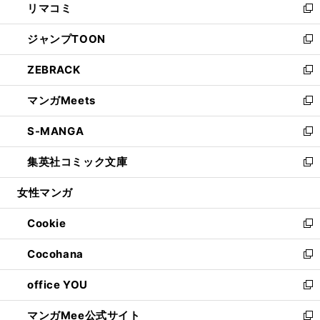
リマコミ
で
ド
ィ
い
新
開
ウ
ン
ウ
し
ジャンプTOON
く
で
ド
ィ
い
新
開
ウ
ン
ウ
し
ZEBRACK
く
で
ド
ィ
い
新
開
ウ
ン
ウ
し
マンガMeets
く
で
ド
ィ
い
新
開
ウ
ン
ウ
し
S-MANGA
く
で
ド
ィ
い
新
開
ウ
ン
ウ
し
集英社コミック文庫
く
で
ド
ィ
い
新
開
ウ
ン
ウ
し
女性マンガ
く
で
ド
ィ
い
開
ウ
ン
ウ
Cookie
く
で
ド
ィ
新
開
ウ
ン
し
Cocohana
く
で
ド
い
新
開
ウ
ウ
し
office YOU
く
で
ィ
い
新
開
ン
ウ
し
マンガMee公式サイト
く
ド
ィ
い
新