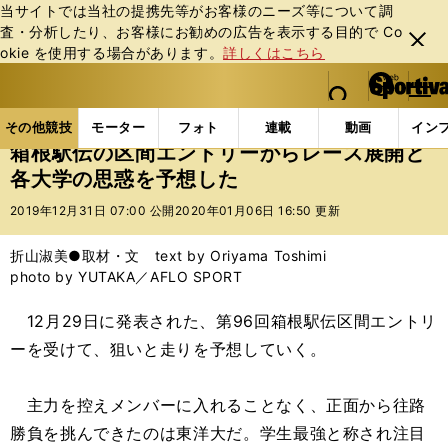
当サイトでは当社の提携先等がお客様のニーズ等について調
査・分析したり、お客様にお勧めの広告を表⽰する⽬的で Co
閉じ
okie を使⽤する場合があります。
詳しくはこちら
る
マイペ
web Sportiva (webスポルティーバ)
検索
メニュ
we
ー
その他競技の記事一覧
陸上
箱根駅伝の区間エント
b
ジ
その他競技
モーター
フォト
連載
動画
イン
ス
箱根駅伝の区間エントリーからレース展開と
ポ
各大学の思惑を予想した
ル
テ
2019年12月31日 07:00 公開
2020年01月06日 16:50 更新
ィ
ー
折山淑美●取材・文 text by Oriyama Toshimi
バ
photo by YUTAKA／AFLO SPORT
12月29日に発表された、第96回箱根駅伝区間エントリ
ーを受けて、狙いと走りを予想していく。
主力を控えメンバーに入れることなく、正面から往路
勝負を挑んできたのは東洋大だ。学生最強と称され注目