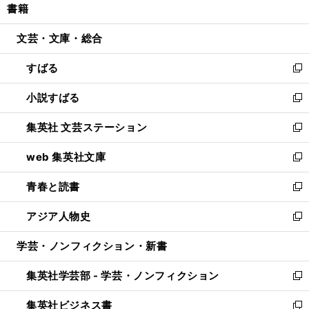
書籍
く
で
ド
ィ
い
開
ウ
ン
ウ
文芸・文庫・総合
く
で
ド
ィ
開
ウ
ン
すばる
く
で
ド
新
開
ウ
し
小説すばる
く
で
い
新
開
ウ
し
集英社 文芸ステーション
く
ィ
い
新
ン
ウ
し
web 集英社文庫
ド
ィ
い
新
ウ
ン
ウ
し
青春と読書
で
ド
ィ
い
新
開
ウ
ン
ウ
し
アジア人物史
く
で
ド
ィ
い
新
開
ウ
ン
ウ
し
学芸・ノンフィクション・新書
く
で
ド
ィ
い
開
ウ
ン
ウ
集英社学芸部 - 学芸・ノンフィクション
く
で
ド
ィ
新
開
ウ
ン
し
集英社ビジネス書
く
で
ド
い
新