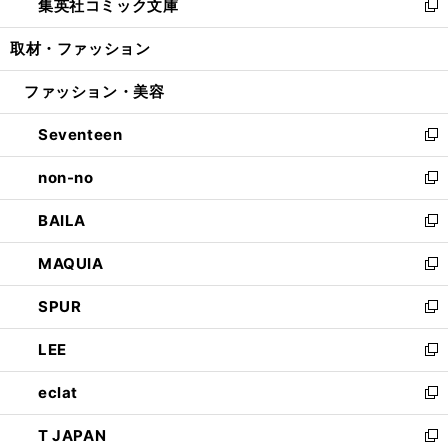
集英社コミック文庫
く
で
ド
ィ
い
新
開
ウ
ン
ウ
し
取材・ファッション
く
で
ド
ィ
い
開
ウ
ン
ウ
ファッション・美容
く
で
ド
ィ
開
ウ
ン
Seventeen
く
で
ド
新
開
ウ
し
non-no
く
で
い
新
開
ウ
し
BAILA
く
ィ
い
新
ン
ウ
し
MAQUIA
ド
ィ
い
新
ウ
ン
ウ
し
SPUR
で
ド
ィ
い
新
開
ウ
ン
ウ
し
LEE
く
で
ド
ィ
い
新
開
ウ
ン
ウ
し
eclat
く
で
ド
ィ
い
新
開
ウ
ン
ウ
し
T JAPAN
く
で
ド
ィ
い
新