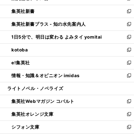
開
ウ
ウ
し
集英社新書
く
で
ィ
い
新
開
ン
ウ
し
集英社新書プラス - 知の水先案内人
く
ド
ィ
い
新
ウ
ン
ウ
し
1日5分で、明日は変わる よみタイ yomitai
で
ド
ィ
い
新
開
ウ
ン
ウ
し
kotoba
く
で
ド
ィ
い
新
開
ウ
ン
ウ
し
e!集英社
く
で
ド
ィ
い
新
開
ウ
ン
ウ
し
情報・知識＆オピニオン imidas
く
で
ド
ィ
い
新
開
ウ
ン
ウ
し
ライトノベル・ノベライズ
く
で
ド
ィ
い
開
ウ
ン
ウ
集英社Webマガジン コバルト
く
で
ド
ィ
新
開
ウ
ン
し
集英社オレンジ文庫
く
で
ド
い
新
開
ウ
ウ
し
シフォン文庫
く
で
ィ
い
新
開
ン