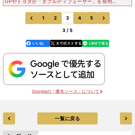
GPやトヨタが「ダブルディフューザー」を発明し
て大きなアドバンテージを得た。同じく1998年に
は、マクラーレンがモノコックのフチだけを高くし
次
1
2
3
4
5
のページへ
のページへ
て高さ規定を
前
3 / 5
いいね
Xでポストする
LINEで送る
line
faceboo
x
k
Googleの「優先ソース」について
一覧に戻る