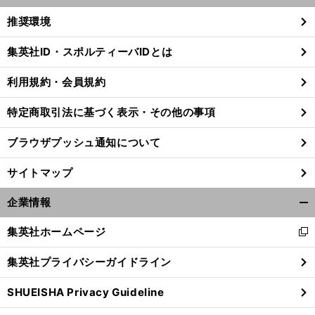
く/
推奨環境
閉
じ
集英社ID・スポルティーバIDとは
る
利用規約・会員規約
特定商取引法に基づく表示・その他の事項
ブラウザプッシュ通知について
サイトマップ
企業情報
開
く/
集英社ホームページ
新
閉
し
じ
前
集英社プライバシーガイドライン
い
へ
る
ウ
SHUEISHA Privacy Guideline
ィ
ン