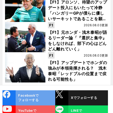
【F1】アロンソ、待望のアップ
デート投入にもいたって冷静
「ハンガリーGPが僕らに優し
いサーキットであることを願
う」
F1
2026.08.03更新
【F1】元ホンダ・浅木泰昭が語
るリーダー論「『選択と集中』
をしなければ、部下の心はどん
どん離れていく」
F1
2026.08.03更新
【F1】アップデートでホンダの
強みが本領発揮される？ 浅木
泰昭「レッドブルの位置まで戻
れる可能性も」
cebo
X
Facebookで
Xでフォローする
ok
フォローする
uTube
LINE
YouTubeで
LINEで