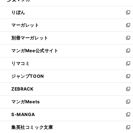
ィ
い
開
ウ
ン
ウ
りぼん
く
で
ド
ィ
新
開
ウ
ン
し
マーガレット
く
で
ド
い
新
開
ウ
ウ
し
別冊マーガレット
く
で
ィ
い
新
開
ン
ウ
し
マンガMee公式サイト
く
ド
ィ
い
新
ウ
ン
ウ
し
リマコミ
で
ド
ィ
い
新
開
ウ
ン
ウ
し
ジャンプTOON
く
で
ド
ィ
い
新
開
ウ
ン
ウ
し
ZEBRACK
く
で
ド
ィ
い
新
開
ウ
ン
ウ
し
マンガMeets
く
で
ド
ィ
い
新
開
ウ
ン
ウ
し
S-MANGA
く
で
ド
ィ
い
新
開
ウ
ン
ウ
し
集英社コミック文庫
く
で
ド
ィ
い
新