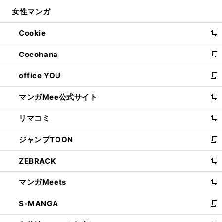
開
ウ
ン
ウ
し
女性マンガ
く
で
ド
ィ
い
開
ウ
ン
ウ
Cookie
く
で
ド
ィ
新
開
ウ
ン
し
Cocohana
く
で
ド
い
新
開
ウ
ウ
し
office YOU
く
で
ィ
い
新
開
ン
ウ
し
マンガMee公式サイト
く
ド
ィ
い
新
ウ
ン
ウ
し
リマコミ
で
ド
ィ
い
新
開
ウ
ン
ウ
し
ジャンプTOON
く
で
ド
ィ
い
新
開
ウ
ン
ウ
し
ZEBRACK
く
で
ド
ィ
い
新
開
ウ
ン
ウ
し
マンガMeets
く
で
ド
ィ
い
新
開
ウ
ン
ウ
し
S-MANGA
く
で
ド
ィ
い
新
開
ウ
ン
ウ
し