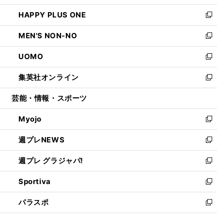
開
ウ
ン
ウ
し
HAPPY PLUS ONE
く
で
ド
ィ
い
新
開
ウ
ン
ウ
し
MEN'S NON-NO
く
で
ド
ィ
い
新
開
ウ
ン
ウ
し
UOMO
く
で
ド
ィ
い
新
開
ウ
ン
ウ
し
集英社オンライン
く
で
ド
ィ
い
新
開
ウ
ン
ウ
し
芸能・情報・スポーツ
く
で
ド
ィ
い
開
ウ
ン
ウ
Myojo
く
で
ド
ィ
新
開
ウ
ン
し
週プレNEWS
く
で
ド
い
新
開
ウ
ウ
し
週プレ グラジャパ!
く
で
ィ
い
新
開
ン
ウ
し
Sportiva
く
ド
ィ
い
新
ウ
ン
ウ
し
パラスポ
で
ド
ィ
い
新
開
ウ
ン
ウ
し