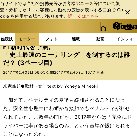
当サイトでは当社の提携先等がお客様のニーズ等について調
査・分析したり、お客様にお勧めの広告を表⽰する⽬的で Co
閉じ
okie を使⽤する場合があります。
詳しくはこちら
る
マイペ
web Sportiva (webスポルティーバ)
検索
メニュ
we
ー
モーターの記事一覧
モーター
F1
F1新時代を予
b
ジ
の他競技
モーター
フォト
連載
動画
インフォ
ス
F1新時代を予測。
ポ
「史上最速のコーナリング」を制するのは誰
ル
だ？ (3ページ目)
テ
ィ
2017年02月08日 08:05 公開
2017年02月09日 13:17 更新
ー
バ
米家峰起●取材・文 text by Yoneya Mineoki
加えて、ペナルティの基準も緩和されることになっ
た。安全性を理由にわずかな接触でもペナルティが科せ
られていたここ数年のF1だが、2017年からは「完全にド
ライバーに非がある場合のみ」という基準が設けられる
ことになったのだ。