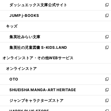
ウ
し
ダッシュエックス文庫公式サイト
く
ド
ィ
い
新
ウ
ン
ウ
し
JUMP j-BOOKS
で
ド
ィ
い
新
開
ウ
ン
ウ
し
キッズ
く
で
ド
ィ
い
開
ウ
ン
ウ
集英社みらい文庫
く
で
ド
ィ
新
開
ウ
ン
し
集英社の児童図書 S-KIDS.LAND
く
で
ド
い
新
開
ウ
ウ
し
オンラインストア・
その他WEBサービス
く
で
ィ
い
開
ン
ウ
オンラインストア
く
ド
ィ
ウ
ン
OTO
で
ド
新
開
ウ
し
SHUEISHA MANGA-ART HERITAGE
く
で
い
新
開
ウ
し
ジャンプキャラクターズストア
く
ィ
い
新
ン
ウ
し