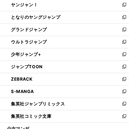
ヤンジャン！
く
で
ィ
い
新
開
ン
ウ
し
となりのヤングジャンプ
く
ド
ィ
い
新
ウ
ン
ウ
し
グランドジャンプ
で
ド
ィ
い
新
開
ウ
ン
ウ
し
ウルトラジャンプ
く
で
ド
ィ
い
新
開
ウ
ン
ウ
し
少年ジャンプ+
く
で
ド
ィ
い
新
開
ウ
ン
ウ
し
ジャンプTOON
く
で
ド
ィ
い
新
開
ウ
ン
ウ
し
ZEBRACK
く
で
ド
ィ
い
新
開
ウ
ン
ウ
し
S-MANGA
く
で
ド
ィ
い
新
開
ウ
ン
ウ
し
集英社ジャンプリミックス
く
で
ド
ィ
い
新
開
ウ
ン
ウ
し
集英社コミック文庫
く
で
ド
ィ
い
新
開
ウ
ン
ウ
し
少女マンガ
く
で
ド