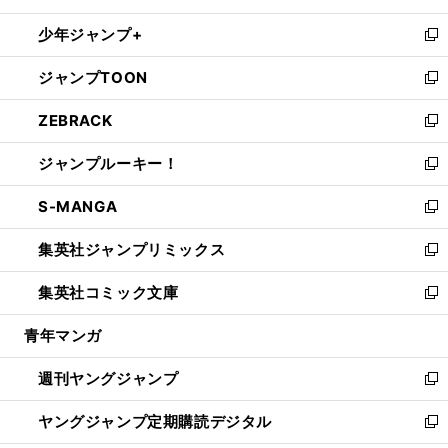
ウ
ン
ウ
し
少年ジャンプ+
で
ド
ィ
い
新
開
ウ
ン
ウ
し
ジャンプTOON
く
で
ド
ィ
い
新
開
ウ
ン
ウ
し
ZEBRACK
く
で
ド
ィ
い
新
開
ウ
ン
ウ
し
ジャンプルーキー！
く
で
ド
ィ
い
新
開
ウ
ン
ウ
し
S-MANGA
く
で
ド
ィ
い
新
開
ウ
ン
ウ
し
集英社ジャンプリミックス
く
で
ド
ィ
い
新
開
ウ
ン
ウ
し
集英社コミック文庫
く
で
ド
ィ
い
新
開
ウ
ン
ウ
し
青年マンガ
く
で
ド
ィ
い
開
ウ
ン
ウ
週刊ヤングジャンプ
く
で
ド
ィ
新
開
ウ
ン
し
ヤングジャンプ定期購読デジタル
く
で
ド
い
新
開
ウ
ウ
し