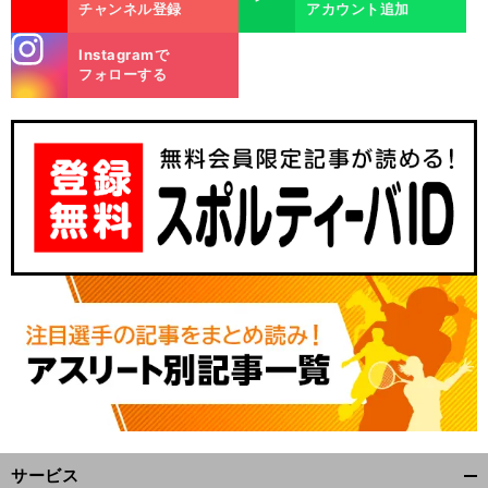
チャンネル登録
アカウント追加
stagra
Instagramで
m
フォローする
サービス
開