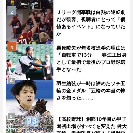
Ｊリーグ開幕戦は白熱の逆転劇
2
だが観客、視聴者にとって「価
値あるイベント」になっていた
か
栗原陵矢が無名校進学の理由は
3
「自転車で13分」 春江工出身
として最初で最後のプロ野球選
手となった
4
羽生結弦が一時は諦めたソチ五
輪の金メダル「五輪の本当の怖
さを知った......」
5
【高校野球】創部10年目の甲子
園初出場がすべてを変えた 健大