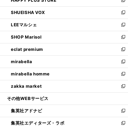
HAPPY PLUS STORE
ド
ィ
い
新
ウ
ン
ウ
し
SHUEISHA VOX
で
ド
ィ
い
新
開
ウ
ン
ウ
し
LEEマルシェ
く
で
ド
ィ
い
新
開
ウ
ン
ウ
し
SHOP Marisol
く
で
ド
ィ
い
新
開
ウ
ン
ウ
し
eclat premium
く
で
ド
ィ
い
新
開
ウ
ン
ウ
し
mirabella
く
で
ド
ィ
い
新
開
ウ
ン
ウ
し
mirabella homme
く
で
ド
ィ
い
新
開
ウ
ン
ウ
し
zakka market
く
で
ド
ィ
い
新
開
ウ
ン
ウ
し
その他WEBサービス
く
で
ド
ィ
い
開
ウ
ン
ウ
集英社アドナビ
く
で
ド
ィ
新
開
ウ
ン
し
集英社エディターズ・ラボ
く
で
ド
い
新