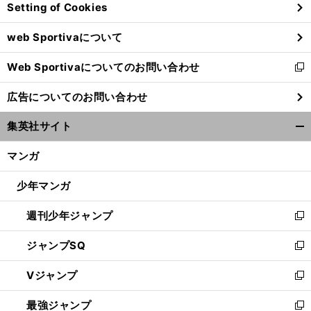
Setting of Cookies
ド
ウ
web Sportivaについて
で
開
Web Sportivaについてのお問い合わせ
く
新
し
広告についてのお問い合わせ
い
ウ
集英社サイト
ィ
開
ン
く/
マンガ
ド
閉
ウ
じ
少年マンガ
で
る
開
週刊少年ジャンプ
く
新
し
ジャンプSQ
い
新
ウ
し
Vジャンプ
ィ
い
新
ン
ウ
し
最強ジャンプ
ド
ィ
い
新