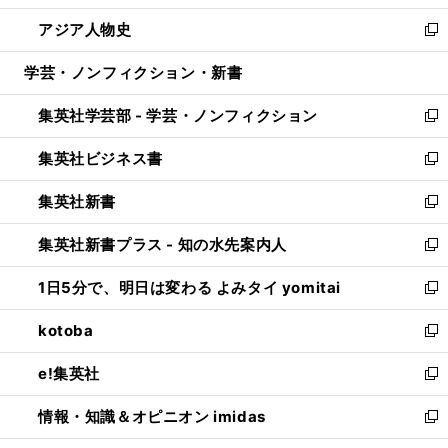
開
ウ
ン
ウ
し
アジア人物史
く
で
ド
ィ
い
新
開
ウ
ン
ウ
し
学芸・ノンフィクション・新書
く
で
ド
ィ
い
開
ウ
ン
ウ
集英社学芸部 - 学芸・ノンフィクション
く
で
ド
ィ
新
開
ウ
ン
し
集英社ビジネス書
く
で
ド
い
新
開
ウ
ウ
し
集英社新書
く
で
ィ
い
新
開
ン
ウ
し
集英社新書プラス - 知の水先案内人
く
ド
ィ
い
新
ウ
ン
ウ
し
1日5分で、明日は変わる よみタイ yomitai
で
ド
ィ
い
新
開
ウ
ン
ウ
し
kotoba
く
で
ド
ィ
い
新
開
ウ
ン
ウ
し
e!集英社
く
で
ド
ィ
い
新
開
ウ
ン
ウ
し
情報・知識＆オピニオン imidas
く
で
ド
ィ
い
新
開
ウ
ン
ウ
し