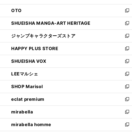
ウ
ン
OTO
で
ド
新
開
ウ
し
SHUEISHA MANGA-ART HERITAGE
く
で
い
新
開
ウ
し
ジャンプキャラクターズストア
く
ィ
い
新
ン
ウ
し
HAPPY PLUS STORE
ド
ィ
い
新
ウ
ン
ウ
し
SHUEISHA VOX
で
ド
ィ
い
新
開
ウ
ン
ウ
し
LEEマルシェ
く
で
ド
ィ
い
新
開
ウ
ン
ウ
し
SHOP Marisol
く
で
ド
ィ
い
新
開
ウ
ン
ウ
し
eclat premium
く
で
ド
ィ
い
新
開
ウ
ン
ウ
し
mirabella
く
で
ド
ィ
い
新
開
ウ
ン
ウ
し
mirabella homme
く
で
ド
ィ
い
新
開
ウ
ン
ウ
し