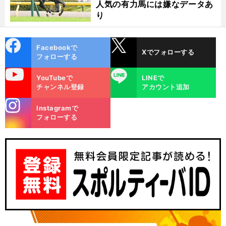
人気の有力馬には嫌なデータあ
り
cebo
X
Facebookで
Xでフォローする
ok
フォローする
uTube
LINE
YouTubeで
LINEで
チャンネル登録
アカウント追加
stagra
Instagramで
m
フォローする