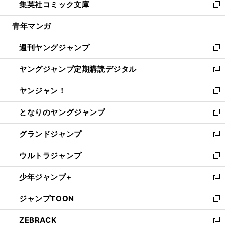
集英社コミック文庫
く
で
ド
ィ
い
新
開
ウ
ン
ウ
し
青年マンガ
く
で
ド
ィ
い
開
ウ
ン
ウ
週刊ヤングジャンプ
く
で
ド
ィ
新
開
ウ
ン
し
ヤングジャンプ定期購読デジタル
く
で
ド
い
新
開
ウ
ウ
し
ヤンジャン！
く
で
ィ
い
新
開
ン
ウ
し
となりのヤングジャンプ
く
ド
ィ
い
新
ウ
ン
ウ
し
グランドジャンプ
で
ド
ィ
い
新
開
ウ
ン
ウ
し
ウルトラジャンプ
く
で
ド
ィ
い
新
開
ウ
ン
ウ
し
少年ジャンプ+
く
で
ド
ィ
い
新
開
ウ
ン
ウ
し
ジャンプTOON
く
で
ド
ィ
い
新
開
ウ
ン
ウ
し
ZEBRACK
く
で
ド
ィ
い
新