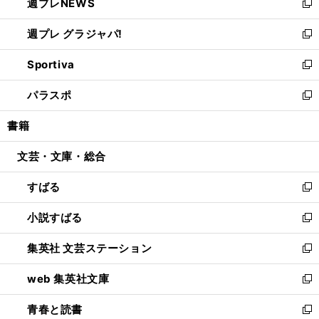
週プレNEWS
く
で
ド
い
新
開
ウ
ウ
し
週プレ グラジャパ!
く
で
ィ
い
新
開
ン
ウ
し
Sportiva
く
ド
ィ
い
新
ウ
ン
ウ
し
パラスポ
で
ド
ィ
い
新
開
ウ
ン
ウ
し
書籍
く
で
ド
ィ
い
開
ウ
ン
ウ
文芸・文庫・総合
く
で
ド
ィ
開
ウ
ン
すばる
く
で
ド
新
開
ウ
し
小説すばる
く
で
い
新
開
ウ
し
集英社 文芸ステーション
く
ィ
い
新
ン
ウ
し
web 集英社文庫
ド
ィ
い
新
ウ
ン
ウ
し
青春と読書
で
ド
ィ
い
新