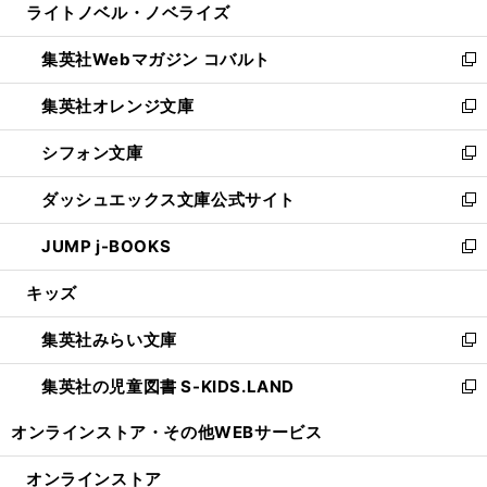
ライトノベル・ノベライズ
く
で
ド
ィ
い
開
ウ
ン
ウ
集英社Webマガジン コバルト
く
で
ド
ィ
新
開
ウ
ン
し
集英社オレンジ文庫
く
で
ド
い
新
開
ウ
ウ
し
シフォン文庫
く
で
ィ
い
新
開
ン
ウ
し
ダッシュエックス文庫公式サイト
く
ド
ィ
い
新
ウ
ン
ウ
し
JUMP j-BOOKS
で
ド
ィ
い
新
開
ウ
ン
ウ
し
キッズ
く
で
ド
ィ
い
開
ウ
ン
ウ
集英社みらい文庫
く
で
ド
ィ
新
開
ウ
ン
し
集英社の児童図書 S-KIDS.LAND
く
で
ド
い
新
開
ウ
ウ
し
オンラインストア・
その他WEBサービス
く
で
ィ
い
開
ン
ウ
オンラインストア
く
ド
ィ