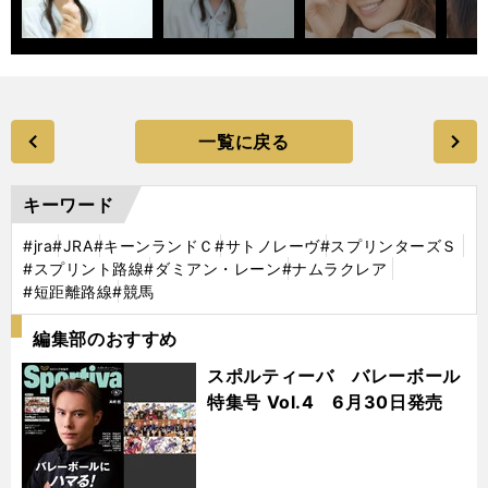
一覧に戻る
キーワード
#jra
#JRA
#キーンランドＣ
#サトノレーヴ
#スプリンターズＳ
#スプリント路線
#ダミアン・レーン
#ナムラクレア
#短距離路線
#競馬
編集部のおすすめ
スポルティーバ バレーボール
特集号 Vol.4 6月30日発売