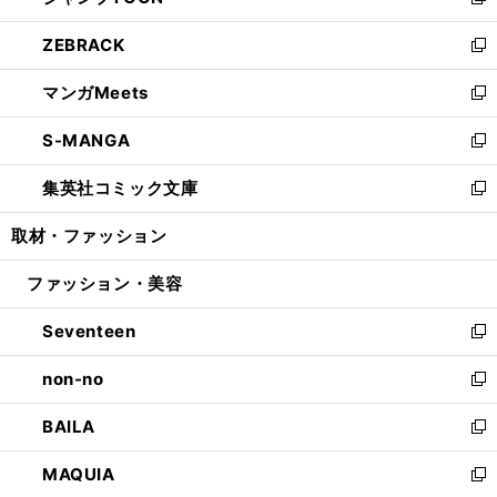
い
新
開
ウ
ン
ウ
し
ZEBRACK
く
で
ド
ィ
い
新
開
ウ
ン
ウ
し
マンガMeets
く
で
ド
ィ
い
新
開
ウ
ン
ウ
し
S-MANGA
く
で
ド
ィ
い
新
開
ウ
ン
ウ
し
集英社コミック文庫
く
で
ド
ィ
い
新
開
ウ
ン
ウ
し
取材・ファッション
く
で
ド
ィ
い
開
ウ
ン
ウ
ファッション・美容
く
で
ド
ィ
開
ウ
ン
Seventeen
く
で
ド
新
開
ウ
し
non-no
く
で
い
新
開
ウ
し
BAILA
く
ィ
い
新
ン
ウ
し
MAQUIA
ド
ィ
い
新