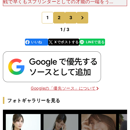
戦で早くもスプリンターとしての才能の一端をうか
がわせていたという。 それは２年前の４月、中
山・芝1600ｍの３歳未勝利戦。仕上がりの遅れた
次
1
2
3
のページへ
サトノレーヴは
1 / 3
いいね
Xでポストする
LINEで送る
line
faceboo
x
k
Googleの「優先ソース」について
フォトギャラリーを見る