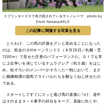
スプリンターズＳで有力視されているサトノレーヴ photo by
Eiichi Yamane/AFLO
この記事に関連する写真を見る
とりわけ、この馬の評価をグンと高めることになった
のは、前走のＧIIIキーンランドＣ（８月25日／札幌・芝
1200ｍ）で見せた圧巻のパフォーマンスだ。ＧＩでも常
に上位争いを演じているナムラクレア（牝５歳）をはじ
め、粒ぞろいのメンバーがそろった一戦において、まさ
に横綱相撲の競馬でライバルたちを難なくねじ伏せたの
である。
スタートしてすぐにスッと逃げ馬の直後につけ、道中
はそのまま３～４番手の好位をキープ。直線に向くや、