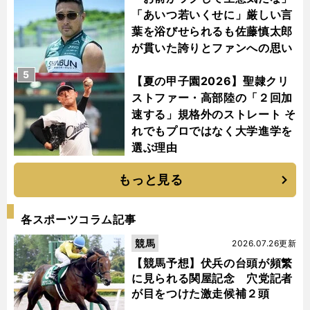
「あいつ若いくせに」厳しい言
葉を浴びせられるも佐藤慎太郎
が貫いた誇りとファンへの思い
5
【夏の甲子園2026】聖隷クリ
ストファー・高部陸の「２回加
速する」規格外のストレート そ
れでもプロではなく大学進学を
選ぶ理由
もっと見る
各スポーツコラム記事
競馬
2026.07.26更新
【競馬予想】伏兵の台頭が頻繁
に見られる関屋記念 穴党記者
が目をつけた激走候補２頭