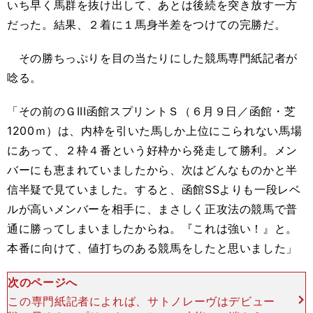
いち早く馬群を抜け出して、あとは後続を突き放す一方
だった。結果、２着に１馬身半差をつけての完勝だ。
その勝ちっぷりを目の当たりにした競馬専門紙記者が
唸る。
「その前のＧIII函館スプリントＳ（６月９日／函館・芝
1200ｍ）は、内枠を引いた馬しか上位にこられない馬場
にあって、２枠４番という好枠から発走して勝利。メン
バーにも恵まれていましたから、次はどんなものかと半
信半疑で見ていました。すると、函館SSよりも一段レベ
ルが高いメンバーを相手に、まさしく正攻法の競馬で普
通に勝ってしまいましたからね。『これは強い！』と。
本番に向けて、値打ちのある競馬をしたと思いました」
次のページへ
この専門紙記者によれば、サトノレーヴはデビュー