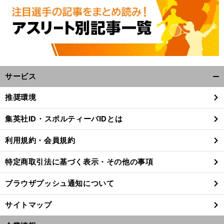
サービス
開
く/
推奨環境
閉
前
じ
へ
集英社ID・スポルティーバIDとは
る
利用規約・会員規約
特定商取引法に基づく表示・その他の事項
ブラウザプッシュ通知について
サイトマップ