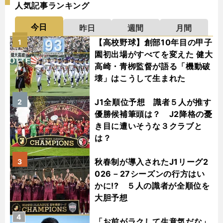
人気記事ランキング
今日
昨日
週間
月間
【高校野球】創部10年目の甲子
1
園初出場がすべてを変えた 健大
高崎・青栁監督が語る「機動破
壊」はこうして生まれた
J1全順位予想 識者５人が推す
2
優勝候補筆頭は？ J2降格の憂
き目に遭いそうな３クラブと
は？
秋春制が導入されたJ1リーグ2
3
026－27シーズンの行方はい
かに!? ５人の識者が全順位を
大胆予想
4
「お前がラクして生意気だな」