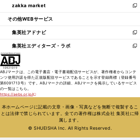
zakka market
く
で
ド
ィ
い
新
開
ウ
ン
ウ
し
その他WEBサービス
く
で
ド
ィ
い
開
ウ
ン
ウ
集英社アドナビ
く
で
ド
ィ
新
開
ウ
ン
し
集英社エディターズ・ラボ
く
で
ド
い
新
開
ウ
ウ
し
く
で
ィ
い
開
ン
ウ
ABJマークは、この電子書店・電子書籍配信サービスが、著作権者からコンテ
く
ド
ィ
ンツ使用許諾を得た正規版配信サービスであることを示す登録商標（登録番号
ウ
ン
第6091713号）です。ABJマークの詳細、ABJマークを掲示しているサービス
で
ド
の一覧はこちら。
開
ウ
https://aebs.or.jp/
新
く
で
し
い
開
本ホームページに記載の文章・画像・写真などを無断で複製するこ
ウ
く
とは法律で禁じられています。全ての著作権は株式会社 集英社に帰
ィ
属します。
ン
ド
© SHUEISHA Inc. All Rights Reserved.
ウ
で
開