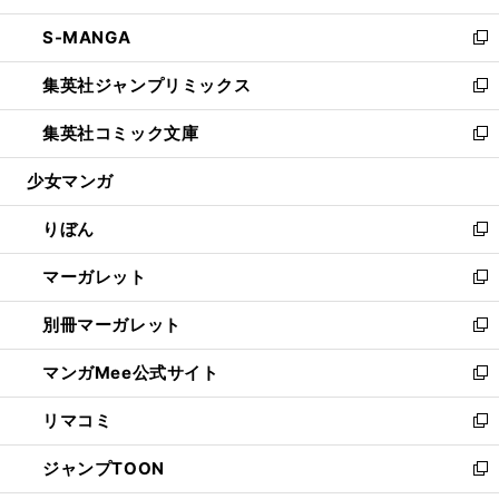
開
ウ
ン
ウ
し
S-MANGA
く
で
ド
ィ
い
新
開
ウ
ン
ウ
し
集英社ジャンプリミックス
く
で
ド
ィ
い
新
開
ウ
ン
ウ
し
集英社コミック文庫
く
で
ド
ィ
い
新
開
ウ
ン
ウ
し
少女マンガ
く
で
ド
ィ
い
開
ウ
ン
ウ
りぼん
く
で
ド
ィ
新
開
ウ
ン
し
マーガレット
く
で
ド
い
新
開
ウ
ウ
し
別冊マーガレット
く
で
ィ
い
新
開
ン
ウ
し
マンガMee公式サイト
く
ド
ィ
い
新
ウ
ン
ウ
し
リマコミ
で
ド
ィ
い
新
開
ウ
ン
ウ
し
ジャンプTOON
く
で
ド
ィ
い
新
開
ウ
ン
ウ
し