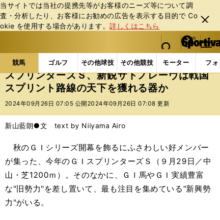
当サイトでは当社の提携先等がお客様のニーズ等について調
査・分析したり、お客様にお勧めの広告を表⽰する⽬的で Co
閉じ
okie を使⽤する場合があります。
詳しくはこちら
る
マイペ
web Sportiva (webスポルティーバ)
検索
メニュ
we
ー
競馬の記事一覧
競馬
スプリンターズＳ、新鋭サト
b
ジ
競馬
ゴルフ
その他球技
その他競技
モーター
フォ
ス
スプリンターズＳ、新鋭サトノレーヴは戦国
ポ
スプリント路線の天下を獲れる器か
ル
テ
2024年09月26日 07:05 公開
2024年09月26日 07:08 更新
ィ
ー
新山藍朗●文 text by Niiyama Airo
バ
秋のＧＩシリーズ開幕を飾るにふさわしい好メンバー
が集った、今年のＧＩスプリンターズＳ（９月29日／中
山・芝1200ｍ）。そのなかに、ＧＩ馬やＧＩ実績豊富
な"旧勢力"を差し置いて、最も注目を集めている"新興勢
力"がいる。