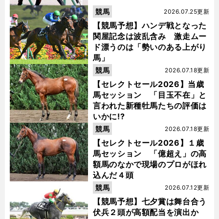
競馬
2026.07.25更新
【競馬予想】ハンデ戦となった
関屋記念は波乱含み 激走ムー
ド漂うのは「勢いのある上がり
馬」
競馬
2026.07.18更新
【セレクトセール2026】当歳
馬セッション 「目玉不在」と
言われた新種牡馬たちの評価は
いかに!?
競馬
2026.07.18更新
【セレクトセール2026】１歳
馬セッション 「億超え」の高
額馬のなかで現場のプロがほれ
込んだ４頭
競馬
2026.07.12更新
【競馬予想】七夕賞は舞台合う
伏兵２頭が高額配当を演出か