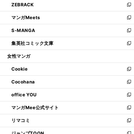
ZEBRACK
く
で
ド
ィ
い
新
開
ウ
ン
ウ
し
マンガMeets
く
で
ド
ィ
い
新
開
ウ
ン
ウ
し
S-MANGA
く
で
ド
ィ
い
新
開
ウ
ン
ウ
し
集英社コミック文庫
く
で
ド
ィ
い
新
開
ウ
ン
ウ
し
女性マンガ
く
で
ド
ィ
い
開
ウ
ン
ウ
Cookie
く
で
ド
ィ
新
開
ウ
ン
し
Cocohana
く
で
ド
い
新
開
ウ
ウ
し
office YOU
く
で
ィ
い
新
開
ン
ウ
し
マンガMee公式サイト
く
ド
ィ
い
新
ウ
ン
ウ
し
リマコミ
で
ド
ィ
い
新
開
ウ
ン
ウ
し
ジャンプTOON
く
で
ド
ィ