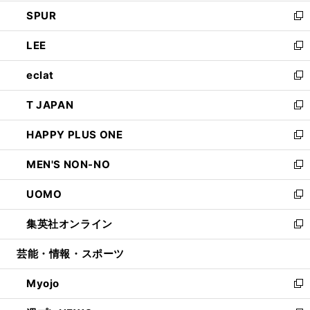
ウ
ン
ウ
し
SPUR
で
ド
ィ
い
新
開
ウ
ン
ウ
し
LEE
く
で
ド
ィ
い
新
開
ウ
ン
ウ
し
eclat
く
で
ド
ィ
い
新
開
ウ
ン
ウ
し
T JAPAN
く
で
ド
ィ
い
新
開
ウ
ン
ウ
し
HAPPY PLUS ONE
く
で
ド
ィ
い
新
開
ウ
ン
ウ
し
MEN'S NON-NO
く
で
ド
ィ
い
新
開
ウ
ン
ウ
し
UOMO
く
で
ド
ィ
い
新
開
ウ
ン
ウ
し
集英社オンライン
く
で
ド
ィ
い
新
開
ウ
ン
ウ
し
芸能・情報・スポーツ
く
で
ド
ィ
い
開
ウ
ン
ウ
Myojo
く
で
ド
ィ
新
開
ウ
ン
し