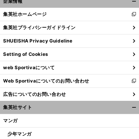
企業情報
開
く/
集英社ホームページ
新
閉
し
じ
集英社プライバシーガイドライン
い
る
ウ
SHUEISHA Privacy Guideline
ィ
ン
Setting of Cookies
ド
ウ
web Sportivaについて
で
開
Web Sportivaについてのお問い合わせ
く
新
し
広告についてのお問い合わせ
い
ウ
集英社サイト
ィ
開
ン
く/
マンガ
ド
閉
ウ
じ
少年マンガ
で
る