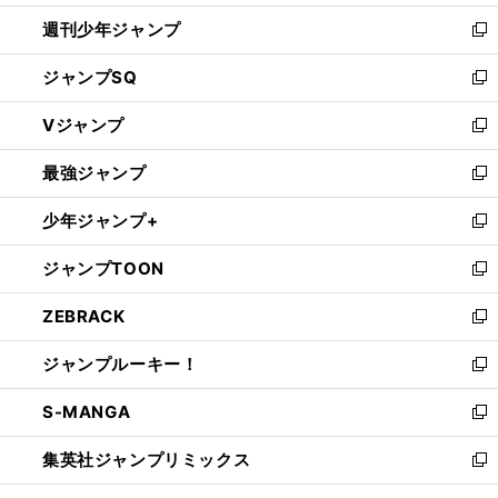
開
週刊少年ジャンプ
く
新
し
ジャンプSQ
い
新
ウ
し
Vジャンプ
ィ
い
新
ン
ウ
し
最強ジャンプ
ド
ィ
い
新
ウ
ン
ウ
し
少年ジャンプ+
で
ド
ィ
い
新
開
ウ
ン
ウ
し
ジャンプTOON
く
で
ド
ィ
い
新
開
ウ
ン
ウ
し
ZEBRACK
く
で
ド
ィ
い
新
開
ウ
ン
ウ
し
ジャンプルーキー！
く
で
ド
ィ
い
新
開
ウ
ン
ウ
し
S-MANGA
く
で
ド
ィ
い
新
開
ウ
ン
ウ
し
集英社ジャンプリミックス
く
で
ド
ィ
い
新
開
ウ
ン
ウ
し