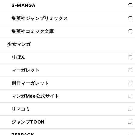
S-MANGA
く
で
ド
ィ
い
新
開
ウ
ン
ウ
し
集英社ジャンプリミックス
く
で
ド
ィ
い
新
開
ウ
ン
ウ
し
集英社コミック文庫
く
で
ド
ィ
い
新
開
ウ
ン
ウ
し
少女マンガ
く
で
ド
ィ
い
開
ウ
ン
ウ
りぼん
く
で
ド
ィ
新
開
ウ
ン
し
マーガレット
く
で
ド
い
新
開
ウ
ウ
し
別冊マーガレット
く
で
ィ
い
新
開
ン
ウ
し
マンガMee公式サイト
く
ド
ィ
い
新
ウ
ン
ウ
し
リマコミ
で
ド
ィ
い
新
開
ウ
ン
ウ
し
ジャンプTOON
く
で
ド
ィ
い
新
開
ウ
ン
ウ
し
ZEBRACK
く
で