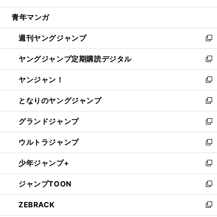
開
ウ
ン
ウ
し
青年マンガ
く
で
ド
ィ
い
開
ウ
ン
ウ
週刊ヤングジャンプ
く
で
ド
ィ
新
開
ウ
ン
し
ヤングジャンプ定期購読デジタル
く
で
ド
い
新
開
ウ
ウ
し
ヤンジャン！
く
で
ィ
い
新
開
ン
ウ
し
となりのヤングジャンプ
く
ド
ィ
い
新
ウ
ン
ウ
し
グランドジャンプ
で
ド
ィ
い
新
開
ウ
ン
ウ
し
ウルトラジャンプ
く
で
ド
ィ
い
新
開
ウ
ン
ウ
し
少年ジャンプ+
く
で
ド
ィ
い
新
開
ウ
ン
ウ
し
ジャンプTOON
く
で
ド
ィ
い
新
開
ウ
ン
ウ
し
ZEBRACK
く
で
ド
ィ
い
新
開
ウ
ン
ウ
し