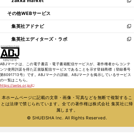
zakka market
く
で
ド
ィ
い
新
開
ウ
ン
ウ
し
その他WEBサービス
く
で
ド
ィ
い
開
ウ
ン
ウ
集英社アドナビ
く
で
ド
ィ
新
開
ウ
ン
し
集英社エディターズ・ラボ
く
で
ド
い
新
開
ウ
ウ
し
く
で
ィ
い
開
ン
ウ
ABJマークは、この電子書店・電子書籍配信サービスが、著作権者からコンテ
く
ド
ィ
ンツ使用許諾を得た正規版配信サービスであることを示す登録商標（登録番号
ウ
ン
第6091713号）です。ABJマークの詳細、ABJマークを掲示しているサービス
で
ド
の一覧はこちら。
開
ウ
https://aebs.or.jp/
新
く
で
し
い
開
本ホームページに記載の文章・画像・写真などを無断で複製するこ
ウ
く
とは法律で禁じられています。全ての著作権は株式会社 集英社に帰
ィ
属します。
ン
ド
© SHUEISHA Inc. All Rights Reserved.
ウ
で
開
く