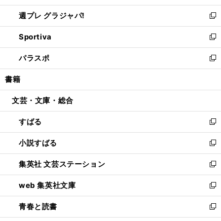
開
ウ
ウ
し
週プレ グラジャパ!
く
で
ィ
い
新
開
ン
ウ
し
Sportiva
く
ド
ィ
い
新
ウ
ン
ウ
し
パラスポ
で
ド
ィ
い
新
開
ウ
ン
ウ
し
書籍
く
で
ド
ィ
い
開
ウ
ン
ウ
文芸・文庫・総合
く
で
ド
ィ
開
ウ
ン
すばる
く
で
ド
新
開
ウ
し
小説すばる
く
で
い
新
開
ウ
し
集英社 文芸ステーション
く
ィ
い
新
ン
ウ
し
web 集英社文庫
ド
ィ
い
新
ウ
ン
ウ
し
青春と読書
で
ド
ィ
い
新
開
ウ
ン
ウ
し