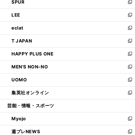
SPUR
で
ド
ィ
い
新
開
ウ
ン
ウ
し
LEE
く
で
ド
ィ
い
新
開
ウ
ン
ウ
し
eclat
く
で
ド
ィ
い
新
開
ウ
ン
ウ
し
T JAPAN
く
で
ド
ィ
い
新
開
ウ
ン
ウ
し
HAPPY PLUS ONE
く
で
ド
ィ
い
新
開
ウ
ン
ウ
し
MEN'S NON-NO
く
で
ド
ィ
い
新
開
ウ
ン
ウ
し
UOMO
く
で
ド
ィ
い
新
開
ウ
ン
ウ
し
集英社オンライン
く
で
ド
ィ
い
新
開
ウ
ン
ウ
し
芸能・情報・スポーツ
く
で
ド
ィ
い
開
ウ
ン
ウ
Myojo
く
で
ド
ィ
新
開
ウ
ン
し
週プレNEWS
く
で
ド
い
新