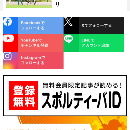
り
cebo
X
Facebookで
Xでフォローする
ok
フォローする
uTube
LINE
YouTubeで
LINEで
チャンネル登録
アカウント追加
stagra
Instagramで
m
フォローする