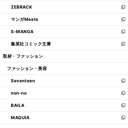
開
ウ
ン
ウ
し
ZEBRACK
く
で
ド
ィ
い
新
開
ウ
ン
ウ
し
マンガMeets
く
で
ド
ィ
い
新
開
ウ
ン
ウ
し
S-MANGA
く
で
ド
ィ
い
新
開
ウ
ン
ウ
し
集英社コミック文庫
く
で
ド
ィ
い
新
開
ウ
ン
ウ
し
取材・ファッション
く
で
ド
ィ
い
開
ウ
ン
ウ
ファッション・美容
く
で
ド
ィ
開
ウ
ン
Seventeen
く
で
ド
新
開
ウ
し
non-no
く
で
い
新
開
ウ
し
BAILA
く
ィ
い
新
ン
ウ
し
MAQUIA
ド
ィ
い
新
ウ
ン
ウ
し