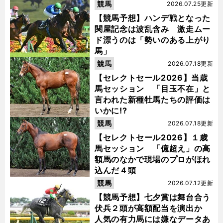
競馬
2026.07.25更新
【競馬予想】ハンデ戦となった
関屋記念は波乱含み 激走ムー
ド漂うのは「勢いのある上がり
馬」
競馬
2026.07.18更新
【セレクトセール2026】当歳
馬セッション 「目玉不在」と
言われた新種牡馬たちの評価は
いかに!?
競馬
2026.07.18更新
【セレクトセール2026】１歳
馬セッション 「億超え」の高
額馬のなかで現場のプロがほれ
込んだ４頭
競馬
2026.07.12更新
【競馬予想】七夕賞は舞台合う
伏兵２頭が高額配当を演出か
人気の有力馬には嫌なデータあ