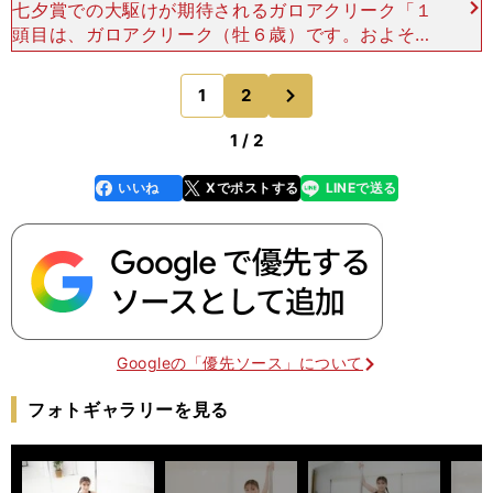
七夕賞での大駆けが期待されるガロアクリーク「１
頭目は、ガロアクリーク（牡６歳）です。およそ１
年の長期休養明けで臨んだ前走、ＧIIIエプソムＣ
（６月11日／東京・芝1800ｍ）は10着でしたが、
次
1
2
のページへ
しっかり
1 / 2
いいね
Xでポストする
LINEで送る
line
faceboo
x
k
Googleの「優先ソース」について
フォトギャラリーを見る