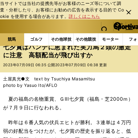
当サイトでは当社の提携先等がお客様のニーズ等について調
査・分析したり、お客様にお勧めの広告を表⽰する⽬的で Co
閉じ
okie を使⽤する場合があります。
詳しくはこちら
る
マイペ
web Sportiva (webスポルティーバ)
検索
メニュ
we
ー
競馬の記事一覧
競馬
七夕賞はハンデに恵まれた実
b
ジ
競馬
ゴルフ
その他球技
その他競技
モーター
フォ
ス
七夕賞はハンデに恵まれた実力馬２頭の激走
ポ
に注意 高額配当が飛び出すか
ル
テ
2023年07月09日 06:35 公開
2023年07月09日 06:38 更新
ィ
ー
土屋真光●文 text by Tsuchiya Masamitsu
バ
photo by Yasuo Ito/AFLO
夏の福島の名物重賞、ＧIII七夕賞（福島・芝2000ｍ）
が７月９日に行なわれる。
昨年は６番人気の伏兵エヒトが勝利。３連単は４万円
弱の好配当をつけたが、七夕賞の歴史を振り返ると、低