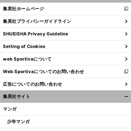
く/
集英社ホームページ
新
閉
し
じ
集英社プライバシーガイドライン
い
る
ウ
SHUEISHA Privacy Guideline
ィ
ン
Setting of Cookies
ド
ウ
web Sportivaについて
で
開
Web Sportivaについてのお問い合わせ
く
新
し
広告についてのお問い合わせ
い
ウ
集英社サイト
ィ
開
ン
く/
マンガ
ド
閉
ウ
じ
少年マンガ
で
る
開