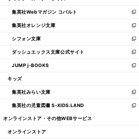
開
ウ
ン
ウ
集英社Webマガジン コバルト
く
で
ド
ィ
新
開
ウ
ン
し
集英社オレンジ文庫
く
で
ド
い
新
開
ウ
ウ
し
シフォン文庫
く
で
ィ
い
新
開
ン
ウ
し
ダッシュエックス文庫公式サイト
く
ド
ィ
い
新
ウ
ン
ウ
し
JUMP j-BOOKS
で
ド
ィ
い
新
開
ウ
ン
ウ
し
キッズ
く
で
ド
ィ
い
開
ウ
ン
ウ
集英社みらい文庫
く
で
ド
ィ
新
開
ウ
ン
し
集英社の児童図書 S-KIDS.LAND
く
で
ド
い
新
開
ウ
ウ
し
オンラインストア・
その他WEBサービス
く
で
ィ
い
開
ン
ウ
オンラインストア
く
ド
ィ
ウ