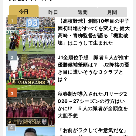
今日
昨日
週間
月間
【高校野球】創部10年目の甲子
1
園初出場がすべてを変えた 健大
高崎・青栁監督が語る「機動破
壊」はこうして生まれた
J1全順位予想 識者５人が推す
2
優勝候補筆頭は？ J2降格の憂
き目に遭いそうな３クラブと
は？
秋春制が導入されたJ1リーグ2
3
026－27シーズンの行方はい
かに!? ５人の識者が全順位を
大胆予想
4
「お前がラクして生意気だな」