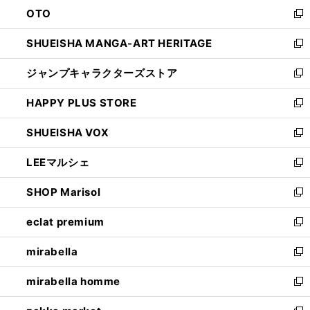
ン
OTO
で
ド
新
開
ウ
し
SHUEISHA MANGA-ART HERITAGE
く
で
い
新
開
ウ
し
ジャンプキャラクターズストア
く
ィ
い
新
ン
ウ
し
HAPPY PLUS STORE
ド
ィ
い
新
ウ
ン
ウ
し
SHUEISHA VOX
で
ド
ィ
い
新
開
ウ
ン
ウ
し
LEEマルシェ
く
で
ド
ィ
い
新
開
ウ
ン
ウ
し
SHOP Marisol
く
で
ド
ィ
い
新
開
ウ
ン
ウ
し
eclat premium
く
で
ド
ィ
い
新
開
ウ
ン
ウ
し
mirabella
く
で
ド
ィ
い
新
開
ウ
ン
ウ
し
mirabella homme
く
で
ド
ィ
い
新
開
ウ
ン
ウ
し