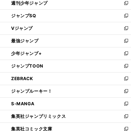
週刊少年ジャンプ
く
新
し
ジャンプSQ
い
新
ウ
し
Vジャンプ
ィ
い
新
ン
ウ
し
最強ジャンプ
ド
ィ
い
新
ウ
ン
ウ
し
少年ジャンプ+
で
ド
ィ
い
新
開
ウ
ン
ウ
し
ジャンプTOON
く
で
ド
ィ
い
新
開
ウ
ン
ウ
し
ZEBRACK
く
で
ド
ィ
い
新
開
ウ
ン
ウ
し
ジャンプルーキー！
く
で
ド
ィ
い
新
開
ウ
ン
ウ
し
S-MANGA
く
で
ド
ィ
い
新
開
ウ
ン
ウ
し
集英社ジャンプリミックス
く
で
ド
ィ
い
新
開
ウ
ン
ウ
し
集英社コミック文庫
く
で
ド
ィ
い
新