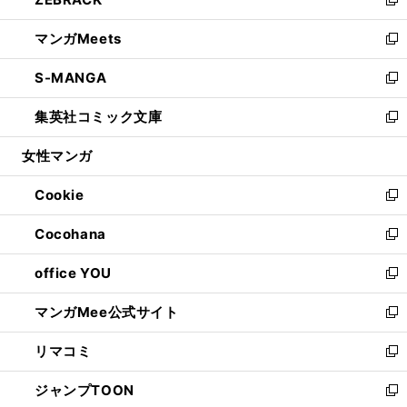
ド
ィ
い
新
開
ウ
ン
ウ
し
マンガMeets
く
で
ド
ィ
い
新
開
ウ
ン
ウ
し
S-MANGA
く
で
ド
ィ
い
新
開
ウ
ン
ウ
し
集英社コミック文庫
く
で
ド
ィ
い
新
開
ウ
ン
ウ
し
女性マンガ
く
で
ド
ィ
い
開
ウ
ン
ウ
Cookie
く
で
ド
ィ
新
開
ウ
ン
し
Cocohana
く
で
ド
い
新
開
ウ
ウ
し
office YOU
く
で
ィ
い
新
開
ン
ウ
し
マンガMee公式サイト
く
ド
ィ
い
新
ウ
ン
ウ
し
リマコミ
で
ド
ィ
い
新
開
ウ
ン
ウ
し
ジャンプTOON
く
で
ド
ィ
い
新