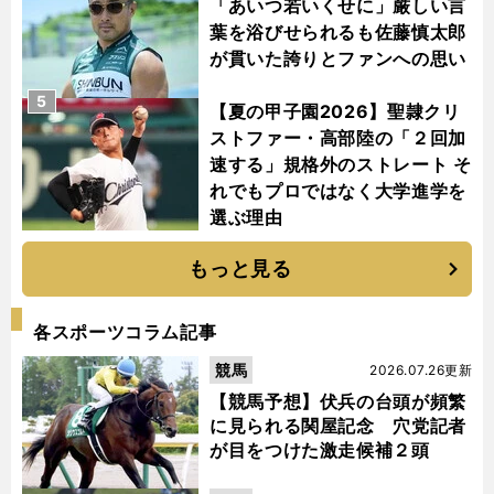
「あいつ若いくせに」厳しい言
葉を浴びせられるも佐藤慎太郎
が貫いた誇りとファンへの思い
5
【夏の甲子園2026】聖隷クリ
ストファー・高部陸の「２回加
速する」規格外のストレート そ
れでもプロではなく大学進学を
選ぶ理由
もっと見る
各スポーツコラム記事
競馬
2026.07.26更新
【競馬予想】伏兵の台頭が頻繁
に見られる関屋記念 穴党記者
が目をつけた激走候補２頭