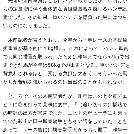
「先週の東西重賞はともにハンデ戦でしたが、年明けか
らの定量増に伴う全体的な負担重量増を感じるハンデ設
定でした。その結果、重いハンデを背負った馬にはつら
いものになりました」
木南記者が言うとおり、今年から平地レースの基礎負
担重量が基本的に１kg増加。これによって、ハンデ重賞
でも同じ措置が取られ、たとえば昨年までなら57kgで出
走できた馬が今年は58kgでの出走となる。重いハンデを
背負わされるほど、受ける負担は大きく、そういった馬
たちが苦戦を強いられるのは当然のことかもしれない。
ところで、その木南記者だが、昨年はこの七夕賞でエ
ヒトに◎を打って見事に的中。「（追い切りの）坂路で
の時計の出方が異常でした。エヒトの母ヒーラにも乗っ
ていた鞍上の田中勝春騎手ともその話をしていたことも
あって、レース後には勝春騎手とがっちり握手。昨年一