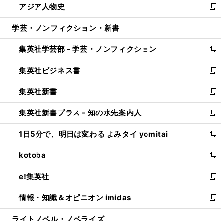
アジア人物史
く
で
ド
ィ
い
新
開
ウ
ン
ウ
し
学芸・ノンフィクション・新書
く
で
ド
ィ
い
開
ウ
ン
ウ
集英社学芸部 - 学芸・ノンフィクション
く
で
ド
ィ
新
開
ウ
ン
し
集英社ビジネス書
く
で
ド
い
新
開
ウ
ウ
し
集英社新書
く
で
ィ
い
新
開
ン
ウ
し
集英社新書プラス - 知の水先案内人
く
ド
ィ
い
新
ウ
ン
ウ
し
1日5分で、明日は変わる よみタイ yomitai
で
ド
ィ
い
新
開
ウ
ン
ウ
し
kotoba
く
で
ド
ィ
い
新
開
ウ
ン
ウ
し
e!集英社
く
で
ド
ィ
い
新
開
ウ
ン
ウ
し
情報・知識＆オピニオン imidas
く
で
ド
ィ
い
新
開
ウ
ン
ウ
し
ライトノベル・ノベライズ
く
で
ド
ィ
い