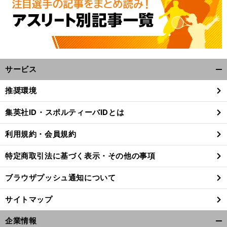
サービス
開
く/
推奨環境
閉
じ
コ
」
前
集英社ID・スポルティーバIDとは
へ
る
利用規約・会員規約
特定商取引法に基づく表示・その他の事項
ブラウザプッシュ通知について
サイトマップ
企業情報
開