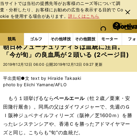
当サイトでは当社の提携先等がお客様のニーズ等について調
査・分析したり、お客様にお勧めの広告を表⽰する⽬的で Co
閉じ
okie を使⽤する場合があります。
詳しくはこちら
る
マイペ
web Sportiva (webスポルティーバ)
検索
メニュ
we
ー
競馬の記事一覧
競馬
朝日杯フューチュリティＳは
b
ジ
競馬
ゴルフ
その他球技
その他競技
モーター
フォ
ス
朝日杯フューチュリティＳは血統に注目。
ポ
「今が旬」の良血馬が２頭いる (2ページ目)
ル
テ
2019年12月12日 06:00 公開
2019年12月12日 09:27 更新
ィ
ー
平出貴昭●文 text by Hiraide Takaaki
バ
photo by Eiichi Yamane/AFLO
もう１頭挙げるなら
ペールエール
（牡２歳／栗東・安
田隆行厩舎）。同馬の父はダイワメジャーで、先週のＧ
Ｉ阪神ジュベナイルフィリーズ（阪神／芝1600ｍ）を勝
ったレシステンシアや、香港Ｃを勝ったアドマイヤマー
ズと同じ。こちらも"旬"の血統だ。