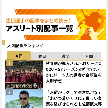
人気記事ランキング
今日
昨日
週間
月間
秋春制が導入されたJ1リーグ2
1
026－27シーズンの行方はい
かに!? ５人の識者が全順位を
大胆予想
「お前がラクして生意気だな」
2
「あいつ若いくせに」厳しい言
葉を浴びせられるも佐藤慎太郎