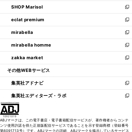
開
ウ
ン
ウ
し
SHOP Marisol
く
で
ド
ィ
い
新
開
ウ
ン
ウ
し
eclat premium
く
で
ド
ィ
い
新
開
ウ
ン
ウ
し
mirabella
く
で
ド
ィ
い
新
開
ウ
ン
ウ
し
mirabella homme
く
で
ド
ィ
い
新
開
ウ
ン
ウ
し
zakka market
く
で
ド
ィ
い
新
開
ウ
ン
ウ
し
その他WEBサービス
く
で
ド
ィ
い
開
ウ
ン
ウ
集英社アドナビ
く
で
ド
ィ
新
開
ウ
ン
し
集英社エディターズ・ラボ
く
で
ド
い
新
開
ウ
ウ
し
く
で
ィ
い
開
ン
ウ
ABJマークは、この電子書店・電子書籍配信サービスが、著作権者からコンテ
く
ド
ィ
ンツ使用許諾を得た正規版配信サービスであることを示す登録商標（登録番号
ウ
ン
第6091713号）です。ABJマークの詳細、ABJマークを掲示しているサービス