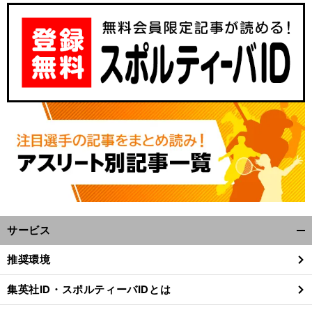
サービス
開
く/
推奨環境
閉
じ
集英社ID・スポルティーバIDとは
る