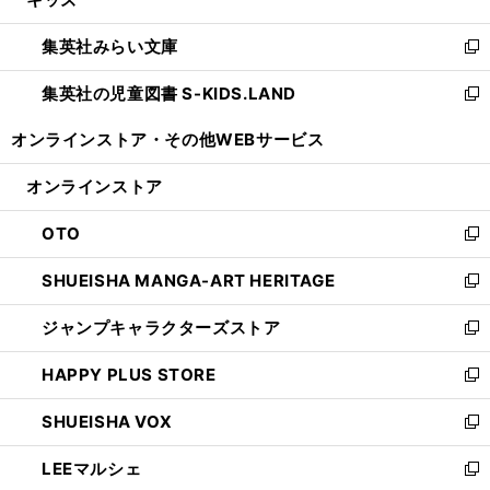
ド
ィ
い
開
ウ
ン
ウ
集英社みらい文庫
く
で
ド
ィ
新
開
ウ
ン
し
集英社の児童図書 S-KIDS.LAND
く
で
ド
い
新
開
ウ
ウ
し
オンラインストア・
その他WEBサービス
く
で
ィ
い
開
ン
ウ
オンラインストア
く
ド
ィ
ウ
ン
OTO
で
ド
新
開
ウ
し
SHUEISHA MANGA-ART HERITAGE
く
で
い
新
開
ウ
し
ジャンプキャラクターズストア
く
ィ
い
新
ン
ウ
し
HAPPY PLUS STORE
ド
ィ
い
新
ウ
ン
ウ
し
SHUEISHA VOX
で
ド
ィ
い
新
開
ウ
ン
ウ
し
LEEマルシェ
く
で
ド
ィ
い
新