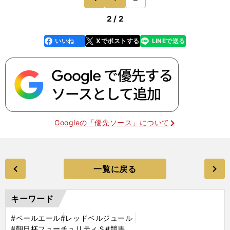
前
2 / 2
いいね
Xでポストする
LINEで送る
line
faceboo
x
k
Googleの「優先ソース」について
一覧に戻る
キーワード
#ペールエール
#レッドベルジュール
#朝日杯フューチュリティＳ
#競馬