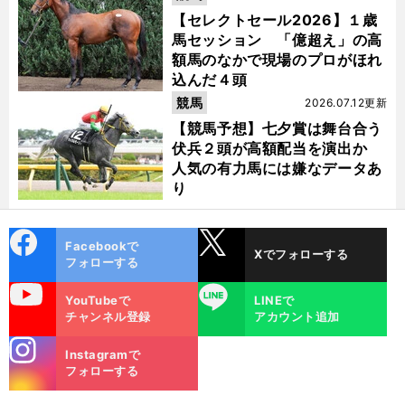
【セレクトセール2026】１歳
馬セッション 「億超え」の高
額馬のなかで現場のプロがほれ
込んだ４頭
競馬
2026.07.12更新
【競馬予想】七夕賞は舞台合う
伏兵２頭が高額配当を演出か
人気の有力馬には嫌なデータあ
り
cebo
X
Facebookで
Xでフォローする
ok
フォローする
uTube
LINE
YouTubeで
LINEで
チャンネル登録
アカウント追加
stagra
Instagramで
m
フォローする