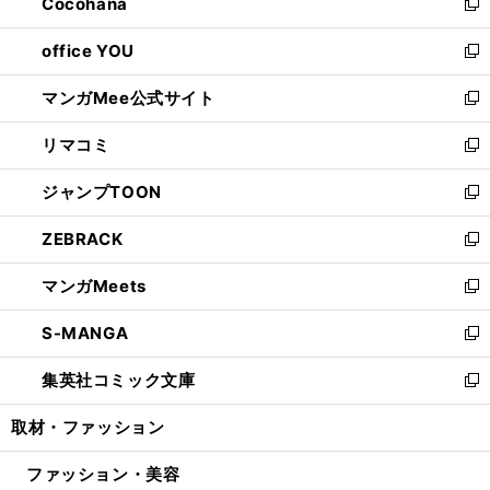
Cocohana
く
で
ド
い
新
開
ウ
ウ
し
office YOU
く
で
ィ
い
新
開
ン
ウ
し
マンガMee公式サイト
く
ド
ィ
い
新
ウ
ン
ウ
し
リマコミ
で
ド
ィ
い
新
開
ウ
ン
ウ
し
ジャンプTOON
く
で
ド
ィ
い
新
開
ウ
ン
ウ
し
ZEBRACK
く
で
ド
ィ
い
新
開
ウ
ン
ウ
し
マンガMeets
く
で
ド
ィ
い
新
開
ウ
ン
ウ
し
S-MANGA
く
で
ド
ィ
い
新
開
ウ
ン
ウ
し
集英社コミック文庫
く
で
ド
ィ
い
新
開
ウ
ン
ウ
し
取材・ファッション
く
で
ド
ィ
い
開
ウ
ン
ウ
ファッション・美容
く
で
ド
ィ