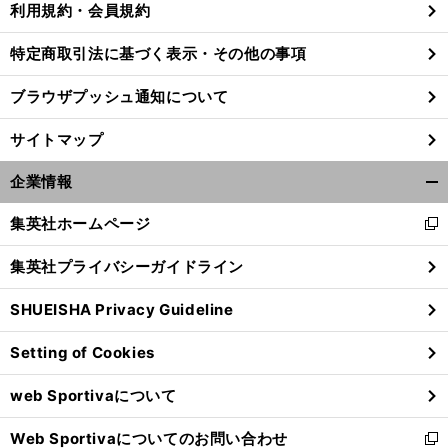
利用規約・会員規約
特定商取引法に基づく表示・その他の事項
ブラウザプッシュ通知について
サイトマップ
企業情報
開
く/
集英社ホームページ
新
閉
し
じ
集英社プライバシーガイドライン
い
る
ウ
SHUEISHA Privacy Guideline
ィ
朝
。
穴
」
日杯FSも波乱のニオイ
オイシイ馬券を味付けしてくれる「
馬３頭
ン
Setting of Cookies
ド
ウ
web Sportivaについて
で
開
Web Sportivaについてのお問い合わせ
く
新