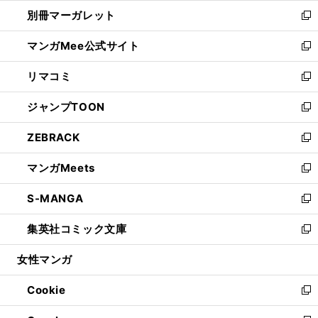
ウ
ウ
し
別冊マーガレット
く
で
ィ
い
新
開
ン
ウ
し
マンガMee公式サイト
く
ド
ィ
い
新
ウ
ン
ウ
し
リマコミ
で
ド
ィ
い
新
開
ウ
ン
ウ
し
ジャンプTOON
く
で
ド
ィ
い
新
開
ウ
ン
ウ
し
ZEBRACK
く
で
ド
ィ
い
新
開
ウ
ン
ウ
し
マンガMeets
く
で
ド
ィ
い
新
開
ウ
ン
ウ
し
S-MANGA
く
で
ド
ィ
い
新
開
ウ
ン
ウ
し
集英社コミック文庫
く
で
ド
ィ
い
新
開
ウ
ン
ウ
し
女性マンガ
く
で
ド
ィ
い
開
ウ
ン
ウ
Cookie
く
で
ド
ィ
新
開
ウ
ン
し