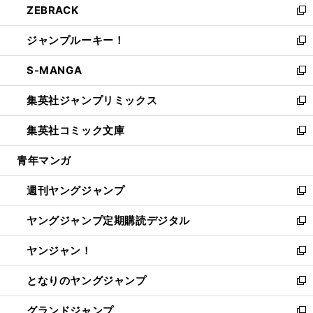
ZEBRACK
く
で
ド
ィ
い
新
開
ウ
ン
ウ
し
ジャンプルーキー！
く
で
ド
ィ
い
新
開
ウ
ン
ウ
し
S-MANGA
く
で
ド
ィ
い
新
開
ウ
ン
ウ
し
集英社ジャンプリミックス
く
で
ド
ィ
い
新
開
ウ
ン
ウ
し
集英社コミック文庫
く
で
ド
ィ
い
新
開
ウ
ン
ウ
し
青年マンガ
く
で
ド
ィ
い
開
ウ
ン
ウ
週刊ヤングジャンプ
く
で
ド
ィ
新
開
ウ
ン
し
ヤングジャンプ定期購読デジタル
く
で
ド
い
新
開
ウ
ウ
し
ヤンジャン！
く
で
ィ
い
新
開
ン
ウ
し
となりのヤングジャンプ
く
ド
ィ
い
新
ウ
ン
ウ
し
グランドジャンプ
で
ド
ィ
い