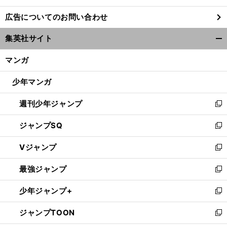
し
広告についてのお問い合わせ
い
ウ
集英社サイト
ィ
開
ン
く/
マンガ
ド
閉
ウ
じ
少年マンガ
で
る
開
週刊少年ジャンプ
く
新
し
ジャンプSQ
い
新
ウ
し
Vジャンプ
ィ
い
新
ン
ウ
し
最強ジャンプ
ド
ィ
い
新
ウ
ン
ウ
し
少年ジャンプ+
で
ド
ィ
い
新
開
ウ
ン
ウ
し
ジャンプTOON
く
で
ド
ィ
い
新
開
ウ
ン
ウ
し