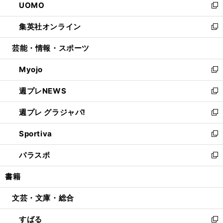
UOMO
く
で
ド
ィ
い
新
開
ウ
ン
ウ
し
集英社オンライン
く
で
ド
ィ
い
新
開
ウ
ン
ウ
し
芸能・情報・スポーツ
く
で
ド
ィ
い
開
ウ
ン
ウ
Myojo
く
で
ド
ィ
新
開
ウ
ン
し
週プレNEWS
く
で
ド
い
新
開
ウ
ウ
し
週プレ グラジャパ!
く
で
ィ
い
新
開
ン
ウ
し
Sportiva
く
ド
ィ
い
新
ウ
ン
ウ
し
パラスポ
で
ド
ィ
い
新
開
ウ
ン
ウ
し
書籍
く
で
ド
ィ
い
開
ウ
ン
ウ
文芸・文庫・総合
く
で
ド
ィ
開
ウ
ン
すばる
く
で
ド
新