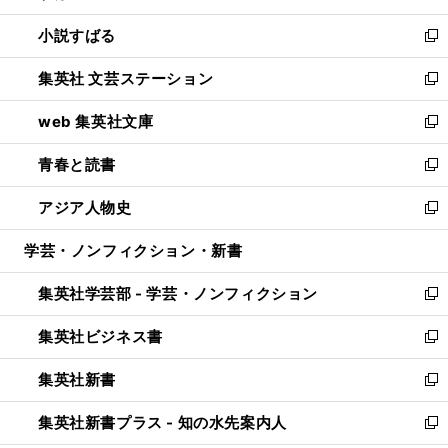
開
ウ
し
小説すばる
く
で
い
新
開
ウ
し
集英社 文芸ステーション
く
ィ
い
新
ン
ウ
し
web 集英社文庫
ド
ィ
い
新
ウ
ン
ウ
し
青春と読書
で
ド
ィ
い
新
開
ウ
ン
ウ
し
アジア人物史
く
で
ド
ィ
い
新
開
ウ
ン
ウ
し
学芸・ノンフィクション・新書
く
で
ド
ィ
い
開
ウ
ン
ウ
集英社学芸部 - 学芸・ノンフィクション
く
で
ド
ィ
新
開
ウ
ン
し
集英社ビジネス書
く
で
ド
い
新
開
ウ
ウ
し
集英社新書
く
で
ィ
い
新
開
ン
ウ
し
集英社新書プラス - 知の水先案内人
く
ド
ィ
い
新
ウ
ン
ウ
し