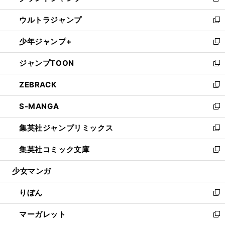
新
開
ウ
ン
ウ
し
ウルトラジャンプ
く
で
ド
ィ
い
新
開
ウ
ン
ウ
し
少年ジャンプ+
く
で
ド
ィ
い
新
開
ウ
ン
ウ
し
ジャンプTOON
く
で
ド
ィ
い
新
開
ウ
ン
ウ
し
ZEBRACK
く
で
ド
ィ
い
新
開
ウ
ン
ウ
し
S-MANGA
く
で
ド
ィ
い
新
開
ウ
ン
ウ
し
集英社ジャンプリミックス
く
で
ド
ィ
い
新
開
ウ
ン
ウ
し
集英社コミック文庫
く
で
ド
ィ
い
新
開
ウ
ン
ウ
し
少女マンガ
く
で
ド
ィ
い
開
ウ
ン
ウ
りぼん
く
で
ド
ィ
新
開
ウ
ン
し
マーガレット
く
で
ド
い
新
開