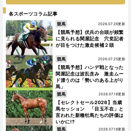
各スポーツコラム記事
競馬
2026.07.26更新
【競馬予想】伏兵の台頭が頻繁
に見られる関屋記念 穴党記者
が目をつけた激走候補２頭
競馬
2026.07.25更新
【競馬予想】ハンデ戦となった
関屋記念は波乱含み 激走ムー
ド漂うのは「勢いのある上がり
馬」
競馬
2026.07.18更新
【セレクトセール2026】当歳
馬セッション 「目玉不在」と
言われた新種牡馬たちの評価は
いかに!?
競馬
2026.07.18更新