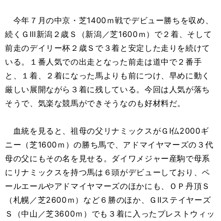
今年７月の中京・芝1400ｍ戦でデビュー勝ちを収め、
続くＧⅢ新潟２歳Ｓ（新潟／芝1600ｍ）で２着、そして
前走のデイリー杯２歳Ｓで３着と安定した走りを続けて
いる。１番人気での出走となった前走は道中で２番手
と、１着、２着になった馬よりも前につけ、早めに動く
厳しい展開ながら３着に残している。今回は人気が落ち
そうで、気楽な競馬ができそうなのも好材料だ。
血統を見ると、祖母の父リナミックスがＧⅠ仏2000ギ
ニー（芝1600ｍ）の勝ち馬で、アドマイヤマーズの３代
母の父にもその名を見せる。ダイワメジャー産駒で母系
にリナミックスを持つ馬は６頭がデビューしており、ペ
ールエールやアドマイヤマーズのほかにも、ＯＰ丹頂Ｓ
（札幌／芝2600ｍ）など６勝のほか、ＧⅡステイヤーズ
Ｓ（中山／芝3600ｍ）でも３着に入ったプレストウィッ