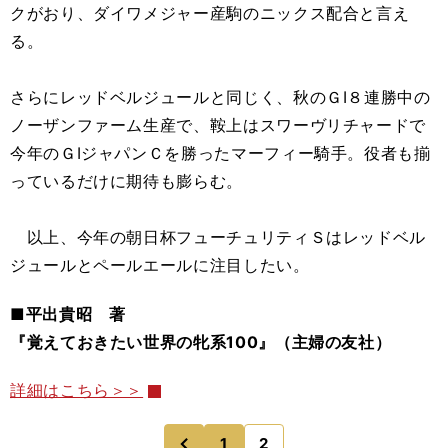
クがおり、ダイワメジャー産駒のニックス配合と言え
る。
さらにレッドベルジュールと同じく、秋のＧⅠ８連勝中の
ノーザンファーム生産で、鞍上はスワーヴリチャードで
今年のＧⅠジャパンＣを勝ったマーフィー騎手。役者も揃
っているだけに期待も膨らむ。
以上、今年の朝日杯フューチュリティＳはレッドベル
ジュールとペールエールに注目したい。
■平出貴昭 著
『覚えておきたい世界の牝系100』（主婦の友社）
詳細はこちら＞＞
1
2
のページへ