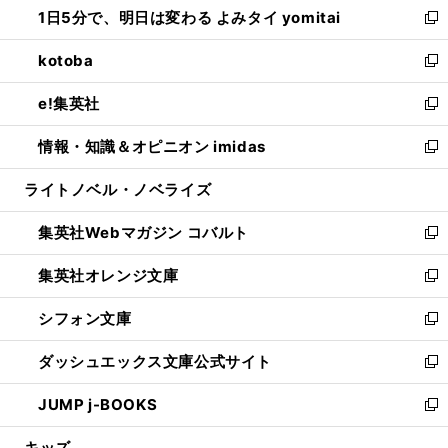
1日5分で、明日は変わる よみタイ yomitai
で
ド
ィ
い
新
開
ウ
ン
ウ
し
kotoba
く
で
ド
ィ
い
新
開
ウ
ン
ウ
し
e!集英社
く
で
ド
ィ
い
新
開
ウ
ン
ウ
し
情報・知識＆オピニオン imidas
く
で
ド
ィ
い
新
開
ウ
ン
ウ
し
ライトノベル・ノベライズ
く
で
ド
ィ
い
開
ウ
ン
ウ
集英社Webマガジン コバルト
く
で
ド
ィ
新
開
ウ
ン
し
集英社オレンジ文庫
く
で
ド
い
新
開
ウ
ウ
し
シフォン文庫
く
で
ィ
い
新
開
ン
ウ
し
ダッシュエックス文庫公式サイト
く
ド
ィ
い
新
ウ
ン
ウ
し
JUMP j-BOOKS
で
ド
ィ
い
新
開
ウ
ン
ウ
し
キッズ
く
で