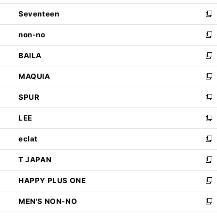
開
ウ
ン
Seventeen
く
で
ド
新
開
ウ
し
non-no
く
で
い
新
開
ウ
し
BAILA
く
ィ
い
新
ン
ウ
し
MAQUIA
ド
ィ
い
新
ウ
ン
ウ
し
SPUR
で
ド
ィ
い
新
開
ウ
ン
ウ
し
LEE
く
で
ド
ィ
い
新
開
ウ
ン
ウ
し
eclat
く
で
ド
ィ
い
新
開
ウ
ン
ウ
し
T JAPAN
く
で
ド
ィ
い
新
開
ウ
ン
ウ
し
HAPPY PLUS ONE
く
で
ド
ィ
い
新
開
ウ
ン
ウ
し
MEN'S NON-NO
く
で
ド
ィ
い
新
開
ウ
ン
ウ
し