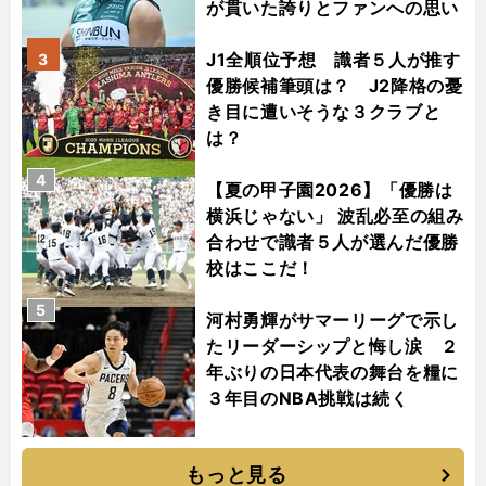
が貫いた誇りとファンへの思い
J1全順位予想 識者５人が推す
3
優勝候補筆頭は？ J2降格の憂
き目に遭いそうな３クラブと
は？
4
【夏の甲子園2026】「優勝は
横浜じゃない」 波乱必至の組み
合わせで識者５人が選んだ優勝
校はここだ！
5
河村勇輝がサマーリーグで示し
たリーダーシップと悔し涙 ２
年ぶりの日本代表の舞台を糧に
３年目のNBA挑戦は続く
もっと見る