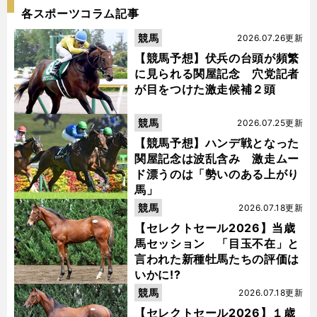
各スポーツコラム記事
競馬
2026.07.26更新
【競馬予想】伏兵の台頭が頻繁
に見られる関屋記念 穴党記者
が目をつけた激走候補２頭
競馬
2026.07.25更新
【競馬予想】ハンデ戦となった
関屋記念は波乱含み 激走ムー
ド漂うのは「勢いのある上がり
馬」
競馬
2026.07.18更新
【セレクトセール2026】当歳
馬セッション 「目玉不在」と
言われた新種牡馬たちの評価は
いかに!?
競馬
2026.07.18更新
【セレクトセール2026】１歳