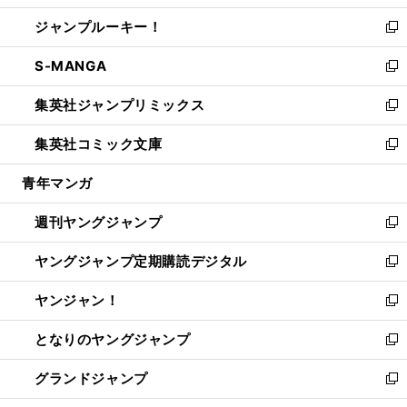
開
ウ
ン
ウ
し
ジャンプルーキー！
く
で
ド
ィ
い
新
開
ウ
ン
ウ
し
S-MANGA
く
で
ド
ィ
い
新
開
ウ
ン
ウ
し
集英社ジャンプリミックス
く
で
ド
ィ
い
新
開
ウ
ン
ウ
し
集英社コミック文庫
く
で
ド
ィ
い
新
開
ウ
ン
ウ
し
青年マンガ
く
で
ド
ィ
い
開
ウ
ン
ウ
週刊ヤングジャンプ
く
で
ド
ィ
新
開
ウ
ン
し
ヤングジャンプ定期購読デジタル
く
で
ド
い
新
開
ウ
ウ
し
ヤンジャン！
く
で
ィ
い
新
開
ン
ウ
し
となりのヤングジャンプ
く
ド
ィ
い
新
ウ
ン
ウ
し
グランドジャンプ
で
ド
ィ
い
新
開
ウ
ン
ウ
し