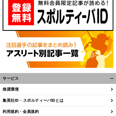
サービス
開
く/
推奨環境
閉
じ
集英社ID・スポルティーバIDとは
る
利用規約・会員規約