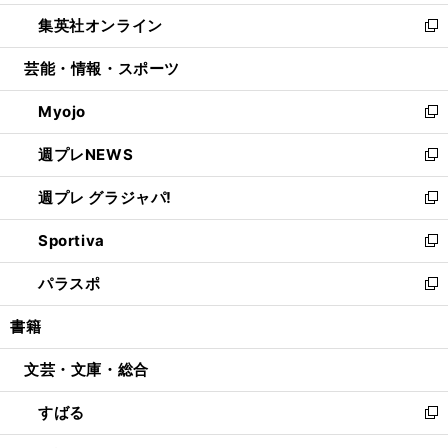
開
ウ
ン
ウ
し
集英社オンライン
く
で
ド
ィ
い
新
開
ウ
ン
ウ
し
芸能・情報・スポーツ
く
で
ド
ィ
い
開
ウ
ン
ウ
Myojo
く
で
ド
ィ
新
開
ウ
ン
し
週プレNEWS
く
で
ド
い
新
開
ウ
ウ
し
週プレ グラジャパ!
く
で
ィ
い
新
開
ン
ウ
し
Sportiva
く
ド
ィ
い
新
ウ
ン
ウ
し
パラスポ
で
ド
ィ
い
新
開
ウ
ン
ウ
し
書籍
く
で
ド
ィ
い
開
ウ
ン
ウ
文芸・文庫・総合
く
で
ド
ィ
開
ウ
ン
すばる
く
で
ド
新
開
ウ
し