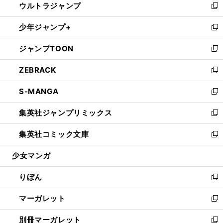
ウルトラジャンプ
く
で
ド
ィ
い
新
開
ウ
ン
ウ
し
少年ジャンプ+
く
で
ド
ィ
い
新
開
ウ
ン
ウ
し
ジャンプTOON
く
で
ド
ィ
い
新
開
ウ
ン
ウ
し
ZEBRACK
く
で
ド
ィ
い
新
開
ウ
ン
ウ
し
S-MANGA
く
で
ド
ィ
い
新
開
ウ
ン
ウ
し
集英社ジャンプリミックス
く
で
ド
ィ
い
新
開
ウ
ン
ウ
し
集英社コミック文庫
く
で
ド
ィ
い
新
開
ウ
ン
ウ
し
少女マンガ
く
で
ド
ィ
い
開
ウ
ン
ウ
りぼん
く
で
ド
ィ
新
開
ウ
ン
し
マーガレット
く
で
ド
い
新
開
ウ
ウ
し
別冊マーガレット
く
で
ィ
い
新