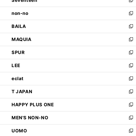
Seventeen
で
ド
新
開
ウ
し
non-no
く
で
い
新
開
ウ
し
BAILA
く
ィ
い
新
ン
ウ
し
MAQUIA
ド
ィ
い
新
ウ
ン
ウ
し
SPUR
で
ド
ィ
い
新
開
ウ
ン
ウ
し
LEE
く
で
ド
ィ
い
新
開
ウ
ン
ウ
し
eclat
く
で
ド
ィ
い
新
開
ウ
ン
ウ
し
T JAPAN
く
で
ド
ィ
い
新
開
ウ
ン
ウ
し
HAPPY PLUS ONE
く
で
ド
ィ
い
新
開
ウ
ン
ウ
し
MEN'S NON-NO
く
で
ド
ィ
い
新
開
ウ
ン
ウ
し
UOMO
く
で
ド
ィ
い
新