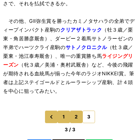
さで、それを払拭できるか。
その他、GII弥生賞を勝ったカミノタサハラの全弟でデ
ィープインパクト産駒の
クリアザトラック
（牡３歳／栗
東・角居勝彦厩舎）、ダービー２着馬サトノラーゼンの
半弟でハーツクライ産駒の
サトノクロニクル
（牡３歳／
栗東・池江泰寿厩舎）、唯一の重賞勝ち馬
ライジングリ
ーズン
（牝３歳／美浦・奥村武厩舎）など、今後の飛躍
が期待される血統馬が揃った今年のラジオNIKKEI賞。筆
者は上記ステイゴールドとルーラーシップ産駒、計４頭
を中心に狙ってみたい。
1
2
3
のページへ
前
3 / 3