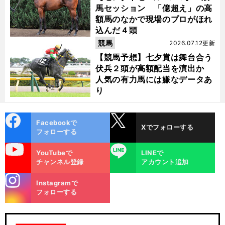
馬セッション 「億超え」の高
額馬のなかで現場のプロがほれ
込んだ４頭
競馬
2026.07.12更新
【競馬予想】七夕賞は舞台合う
伏兵２頭が高額配当を演出か
人気の有力馬には嫌なデータあ
り
cebo
X
Facebookで
Xでフォローする
ok
フォローする
uTube
LINE
YouTubeで
LINEで
チャンネル登録
アカウント追加
stagra
Instagramで
m
フォローする