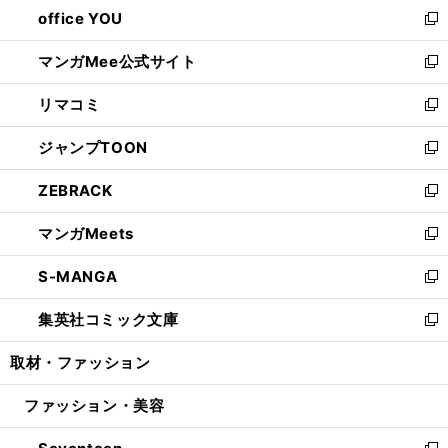
し
office YOU
く
で
ィ
い
新
開
ン
ウ
し
マンガMee公式サイト
く
ド
ィ
い
新
ウ
ン
ウ
し
リマコミ
で
ド
ィ
い
新
開
ウ
ン
ウ
し
ジャンプTOON
く
で
ド
ィ
い
新
開
ウ
ン
ウ
し
ZEBRACK
く
で
ド
ィ
い
新
開
ウ
ン
ウ
し
マンガMeets
く
で
ド
ィ
い
新
開
ウ
ン
ウ
し
S-MANGA
く
で
ド
ィ
い
新
開
ウ
ン
ウ
し
集英社コミック文庫
く
で
ド
ィ
い
新
開
ウ
ン
ウ
し
取材・ファッション
く
で
ド
ィ
い
開
ウ
ン
ウ
ファッション・美容
く
で
ド
ィ
開
ウ
ン
く