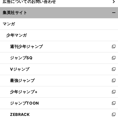
広告についてのお問い合わせ
い
ウ
集英社サイト
ィ
開
ン
く/
マンガ
ド
閉
ウ
じ
少年マンガ
で
る
開
週刊少年ジャンプ
く
新
し
ジャンプSQ
い
新
ウ
し
Vジャンプ
ィ
い
新
ン
ウ
し
最強ジャンプ
ド
ィ
い
新
ウ
ン
ウ
し
少年ジャンプ+
で
ド
ィ
い
新
開
ウ
ン
ウ
し
ジャンプTOON
く
で
ド
ィ
い
新
開
ウ
ン
ウ
し
ZEBRACK
く
で
ド
ィ
い
新