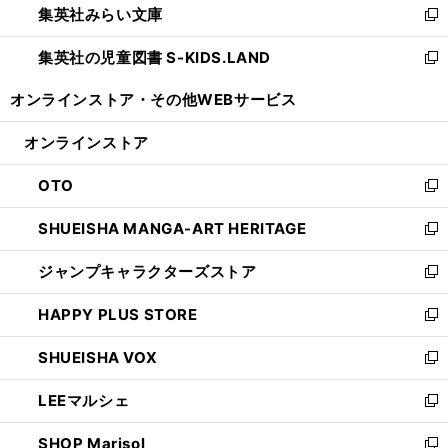
集英社みらい文庫
く
で
ド
ィ
新
開
ウ
ン
し
集英社の児童図書 S-KIDS.LAND
く
で
ド
い
新
開
ウ
ウ
し
オンラインストア・
その他WEBサービス
く
で
ィ
い
開
ン
ウ
オンラインストア
く
ド
ィ
ウ
ン
OTO
で
ド
新
開
ウ
し
SHUEISHA MANGA-ART HERITAGE
く
で
い
新
開
ウ
し
ジャンプキャラクターズストア
く
ィ
い
新
ン
ウ
し
HAPPY PLUS STORE
ド
ィ
い
新
ウ
ン
ウ
し
SHUEISHA VOX
で
ド
ィ
い
新
開
ウ
ン
ウ
し
LEEマルシェ
く
で
ド
ィ
い
新
開
ウ
ン
ウ
し
SHOP Marisol
く
で
ド
ィ
い
新