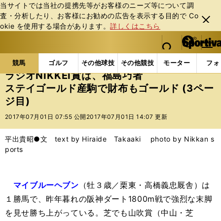
当サイトでは当社の提携先等がお客様のニーズ等について調
査・分析したり、お客様にお勧めの広告を表⽰する⽬的で Co
閉じ
okie を使⽤する場合があります。
詳しくはこちら
る
マイペ
web Sportiva (webスポルティーバ)
検索
メニュ
we
ー
競馬の記事一覧
競馬
ラジオNIKKEI賞は、福島巧
b
ジ
競馬
ゴルフ
その他球技
その他競技
モーター
フォ
ス
ラジオNIKKEI賞は、福島巧者
ポ
ステイゴールド産駒で財布もゴールド (3ペー
ル
ジ目)
テ
ィ
2017年07月01日 07:55 公開
2017年07月01日 14:07 更新
ー
バ
平出貴昭●文 text by Hiraide Takaaki photo by Nikkan s
ports
マイブルーヘブン
（牡３歳／栗東・高橋義忠厩舎）は
１勝馬で、昨年暮れの阪神ダート1800m戦で強烈な末脚
を見せ勝ち上がっている。芝でも山吹賞（中山・芝