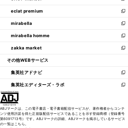
開
ウ
ン
ウ
し
eclat premium
く
で
ド
ィ
い
新
開
ウ
ン
ウ
し
mirabella
く
で
ド
ィ
い
新
開
ウ
ン
ウ
し
mirabella homme
く
で
ド
ィ
い
新
開
ウ
ン
ウ
し
zakka market
く
で
ド
ィ
い
新
開
ウ
ン
ウ
し
その他WEBサービス
く
で
ド
ィ
い
開
ウ
ン
ウ
集英社アドナビ
く
で
ド
ィ
新
開
ウ
ン
し
集英社エディターズ・ラボ
く
で
ド
い
新
開
ウ
ウ
し
く
で
ィ
い
開
ン
ウ
ABJマークは、この電子書店・電子書籍配信サービスが、著作権者からコンテ
く
ド
ィ
ンツ使用許諾を得た正規版配信サービスであることを示す登録商標（登録番号
ウ
ン
第6091713号）です。ABJマークの詳細、ABJマークを掲示しているサービス
で
ド
の一覧はこちら。
開
ウ