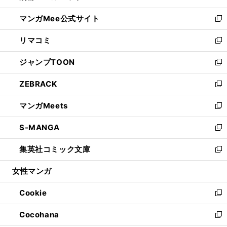
開
ン
ウ
し
マンガMee公式サイト
く
ド
ィ
い
新
ウ
ン
ウ
し
リマコミ
で
ド
ィ
い
新
開
ウ
ン
ウ
し
ジャンプTOON
く
で
ド
ィ
い
新
開
ウ
ン
ウ
し
ZEBRACK
く
で
ド
ィ
い
新
開
ウ
ン
ウ
し
マンガMeets
く
で
ド
ィ
い
新
開
ウ
ン
ウ
し
S-MANGA
く
で
ド
ィ
い
新
開
ウ
ン
ウ
し
集英社コミック文庫
く
で
ド
ィ
い
新
開
ウ
ン
ウ
し
女性マンガ
く
で
ド
ィ
い
開
ウ
ン
ウ
Cookie
く
で
ド
ィ
新
開
ウ
ン
し
Cocohana
く
で
ド
い
新
開
ウ
ウ