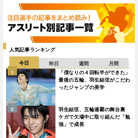
人気記事ランキング
今日
昨日
週間
月間
「僕なりの４回転半ができた」
1
最後の五輪、羽生結弦がこだわ
ったジャンプの美学
羽生結弦、五輪連覇の舞台裏
2
ケガで欠場中に取り組んだ「勉
強」で成長