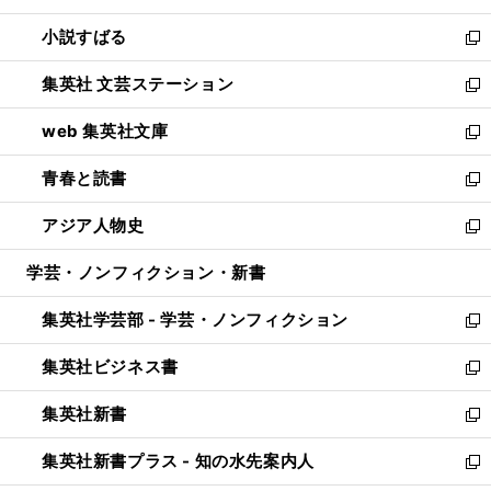
開
ウ
し
小説すばる
く
で
い
新
開
ウ
し
集英社 文芸ステーション
く
ィ
い
新
ン
ウ
し
web 集英社文庫
ド
ィ
い
新
ウ
ン
ウ
し
青春と読書
で
ド
ィ
い
新
開
ウ
ン
ウ
し
アジア人物史
く
で
ド
ィ
い
新
開
ウ
ン
ウ
し
学芸・ノンフィクション・新書
く
で
ド
ィ
い
開
ウ
ン
ウ
集英社学芸部 - 学芸・ノンフィクション
く
で
ド
ィ
新
開
ウ
ン
し
集英社ビジネス書
く
で
ド
い
新
開
ウ
ウ
し
集英社新書
く
で
ィ
い
新
開
ン
ウ
し
集英社新書プラス - 知の水先案内人
く
ド
ィ
い
新
ウ
ン
ウ
し