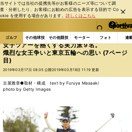
当サイトでは当社の提携先等がお客様のニーズ等について調
査・分析したり、お客様にお勧めの広告を表⽰する⽬的で Co
閉じ
okie を使⽤する場合があります。
詳しくはこちら
る
マイペ
web Sportiva (webスポルティーバ)
検索
メニュ
we
ー
ゴルフの記事一覧
ゴルフ
女子ゴルフ
女子ツア
b
ジ
ゴルフ
その他球技
その他競技
モーター
フォト
連
ス
女子ツアーを熱くする実力派９名。
ポ
熾烈な女王争いと東京五輪への思い (7ページ
ル
目)
テ
ィ
2019年03月17日 08:35 公開
2019年03月18日 11:19 更新
ー
バ
古屋雅章●取材・構成 text by Furuya Masaaki
photo by Getty Images