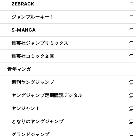
ZEBRACK
く
で
ド
ィ
い
新
開
ウ
ン
ウ
し
ジャンプルーキー！
く
で
ド
ィ
い
新
開
ウ
ン
ウ
し
S-MANGA
く
で
ド
ィ
い
新
開
ウ
ン
ウ
し
集英社ジャンプリミックス
く
で
ド
ィ
い
新
開
ウ
ン
ウ
し
集英社コミック文庫
く
で
ド
ィ
い
新
開
ウ
ン
ウ
し
青年マンガ
く
で
ド
ィ
い
開
ウ
ン
ウ
週刊ヤングジャンプ
く
で
ド
ィ
新
開
ウ
ン
し
ヤングジャンプ定期購読デジタル
く
で
ド
い
新
開
ウ
ウ
し
ヤンジャン！
く
で
ィ
い
新
開
ン
ウ
し
となりのヤングジャンプ
く
ド
ィ
い
新
ウ
ン
ウ
し
グランドジャンプ
で
ド
ィ
い
新