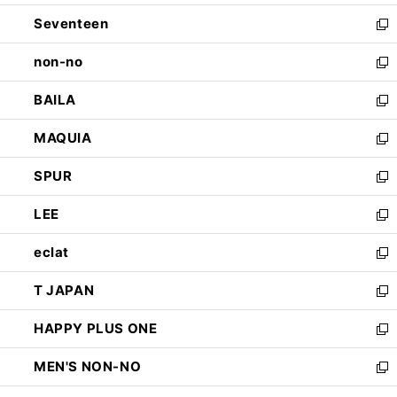
開
ウ
ン
Seventeen
く
で
ド
新
開
ウ
し
non-no
く
で
い
新
開
ウ
し
BAILA
く
ィ
い
新
ン
ウ
し
MAQUIA
ド
ィ
い
新
ウ
ン
ウ
し
SPUR
で
ド
ィ
い
新
開
ウ
ン
ウ
し
LEE
く
で
ド
ィ
い
新
開
ウ
ン
ウ
し
eclat
く
で
ド
ィ
い
新
開
ウ
ン
ウ
し
T JAPAN
く
で
ド
ィ
い
新
開
ウ
ン
ウ
し
HAPPY PLUS ONE
く
で
ド
ィ
い
新
開
ウ
ン
ウ
し
MEN'S NON-NO
く
で
ド
ィ
い
新
開
ウ
ン
ウ
し