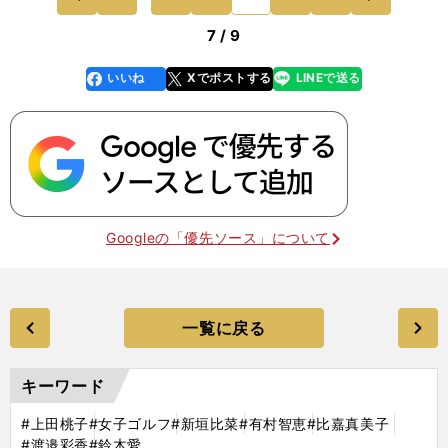
心
前
7 / 9
いいね
Xでポストする
LINEで送る
line
faceboo
x
k
Googleの「優先ソース」について
一覧に戻る
キーワード
#上田桃子
#女子ゴルフ
#新垣比菜
#有村智恵
#比嘉真美子
#渡邉彩香
#鈴木愛