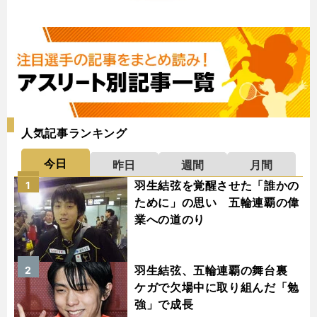
人気記事ランキング
今日
昨日
週間
月間
羽生結弦を覚醒させた「誰かの
1
ために」の思い 五輪連覇の偉
業への道のり
羽生結弦、五輪連覇の舞台裏
2
ケガで欠場中に取り組んだ「勉
強」で成長