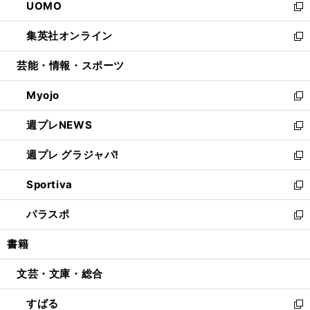
UOMO
く
で
ド
ィ
い
新
開
ウ
ン
ウ
し
集英社オンライン
く
で
ド
ィ
い
新
開
ウ
ン
ウ
し
芸能・情報・スポーツ
く
で
ド
ィ
い
開
ウ
ン
ウ
Myojo
く
で
ド
ィ
新
開
ウ
ン
し
週プレNEWS
く
で
ド
い
新
開
ウ
ウ
し
週プレ グラジャパ!
く
で
ィ
い
新
開
ン
ウ
し
Sportiva
く
ド
ィ
い
新
ウ
ン
ウ
し
パラスポ
で
ド
ィ
い
新
開
ウ
ン
ウ
し
書籍
く
で
ド
ィ
い
開
ウ
ン
ウ
文芸・文庫・総合
く
で
ド
ィ
開
ウ
ン
すばる
く
で
ド
新