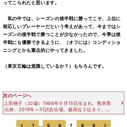
ってこられたと思います。
私の中では、シーズンの後半戦に勝ってこそ、上位に
相応しいプレーヤーだという考えがあって、今まではシ
ーズンの後半戦で勝つことが少なかったので、今季は後
半戦にも優勝できるように、（オフには）コンディショ
ニングとかも重点的にやってきました。
（東京五輪は意識しているか？）もちろんです。
次のページへ
上田桃子（32歳）1986年６月15日生まれ。熊本県
出身。2018年＝31試合出場。最高位２位タイ。賞
金ランキング21位。 今年は"準備"を一生懸命やっ
てきました。意識とか気持ちの部分は特に。自らの
次
1
...
5
6
7
8
9
のページへ
のページへ