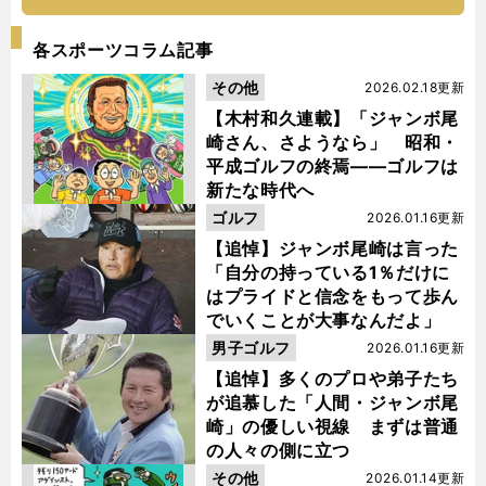
各スポーツコラム記事
その他
2026.02.18更新
【木村和久連載】「ジャンボ尾
崎さん、さようなら」 昭和・
平成ゴルフの終焉――ゴルフは
新たな時代へ
ゴルフ
2026.01.16更新
【追悼】ジャンボ尾崎は言った
「自分の持っている1％だけに
はプライドと信念をもって歩ん
でいくことが大事なんだよ」
男子ゴルフ
2026.01.16更新
【追悼】多くのプロや弟子たち
が追慕した「人間・ジャンボ尾
崎」の優しい視線 まずは普通
の人々の側に立つ
その他
2026.01.14更新