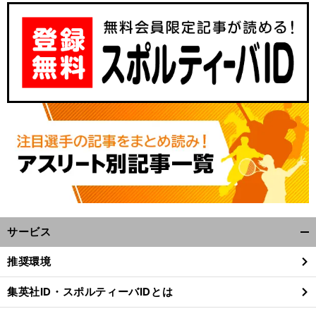
サービス
開
く/
推奨環境
閉
じ
集英社ID・スポルティーバIDとは
る