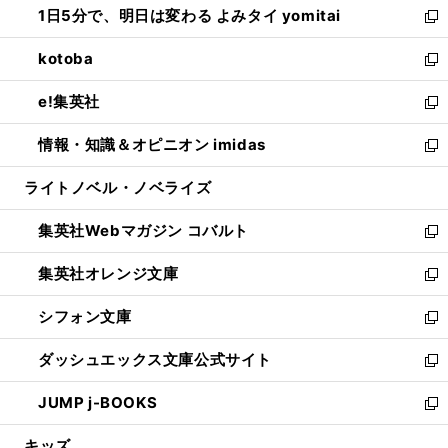
1日5分で、明日は変わる よみタイ yomitai
で
ド
ィ
い
新
開
ウ
ン
ウ
し
kotoba
く
で
ド
ィ
い
新
開
ウ
ン
ウ
し
e!集英社
く
で
ド
ィ
い
新
開
ウ
ン
ウ
し
情報・知識＆オピニオン imidas
く
で
ド
ィ
い
新
開
ウ
ン
ウ
し
ライトノベル・ノベライズ
く
で
ド
ィ
い
開
ウ
ン
ウ
集英社Webマガジン コバルト
く
で
ド
ィ
新
開
ウ
ン
し
集英社オレンジ文庫
く
で
ド
い
新
開
ウ
ウ
し
シフォン文庫
く
で
ィ
い
新
開
ン
ウ
し
ダッシュエックス文庫公式サイト
く
ド
ィ
い
新
ウ
ン
ウ
し
JUMP j-BOOKS
で
ド
ィ
い
新
開
ウ
ン
ウ
し
キッズ
く
で
ド