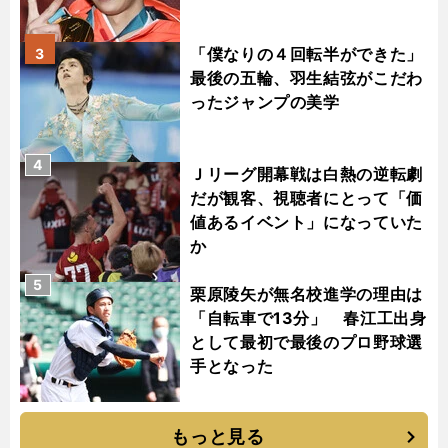
「僕なりの４回転半ができた」
3
最後の五輪、羽生結弦がこだわ
ったジャンプの美学
4
Ｊリーグ開幕戦は白熱の逆転劇
だが観客、視聴者にとって「価
値あるイベント」になっていた
か
5
栗原陵矢が無名校進学の理由は
「自転車で13分」 春江工出身
として最初で最後のプロ野球選
手となった
もっと見る