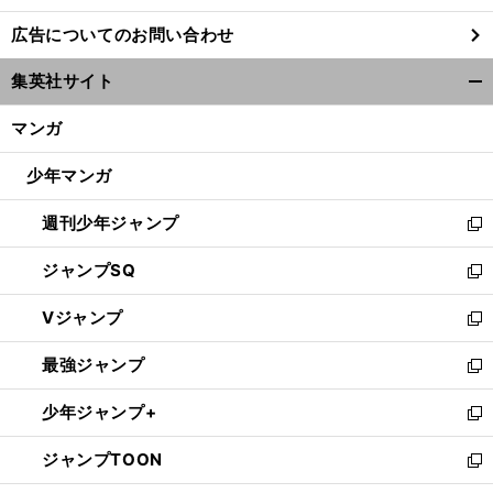
し
広告についてのお問い合わせ
い
ウ
集英社サイト
ィ
開
ン
く/
マンガ
ド
閉
ウ
じ
少年マンガ
で
る
開
週刊少年ジャンプ
く
新
し
ジャンプSQ
い
新
ウ
し
Vジャンプ
ィ
い
新
ン
ウ
し
最強ジャンプ
ド
ィ
い
新
ウ
ン
ウ
し
少年ジャンプ+
で
ド
ィ
い
新
開
ウ
ン
ウ
し
ジャンプTOON
く
で
ド
ィ
い
新
開
ウ
ン
ウ
し