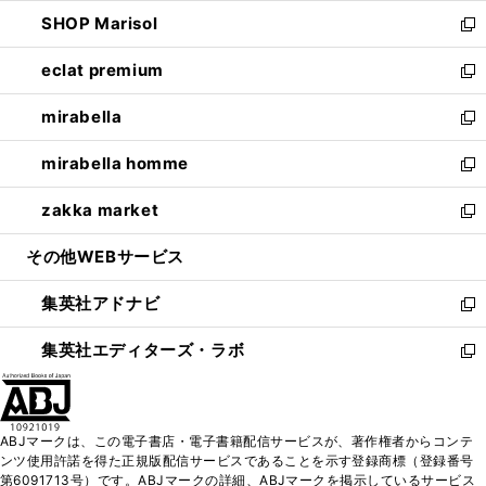
開
ウ
ン
ウ
し
SHOP Marisol
く
で
ド
ィ
い
新
開
ウ
ン
ウ
し
eclat premium
く
で
ド
ィ
い
新
開
ウ
ン
ウ
し
mirabella
く
で
ド
ィ
い
新
開
ウ
ン
ウ
し
mirabella homme
く
で
ド
ィ
い
新
開
ウ
ン
ウ
し
zakka market
く
で
ド
ィ
い
新
開
ウ
ン
ウ
し
その他WEBサービス
く
で
ド
ィ
い
開
ウ
ン
ウ
集英社アドナビ
く
で
ド
ィ
新
開
ウ
ン
し
集英社エディターズ・ラボ
く
で
ド
い
新
開
ウ
ウ
し
く
で
ィ
い
開
ン
ウ
ABJマークは、この電子書店・電子書籍配信サービスが、著作権者からコンテ
く
ド
ィ
ンツ使用許諾を得た正規版配信サービスであることを示す登録商標（登録番号
ウ
ン
第6091713号）です。ABJマークの詳細、ABJマークを掲示しているサービス