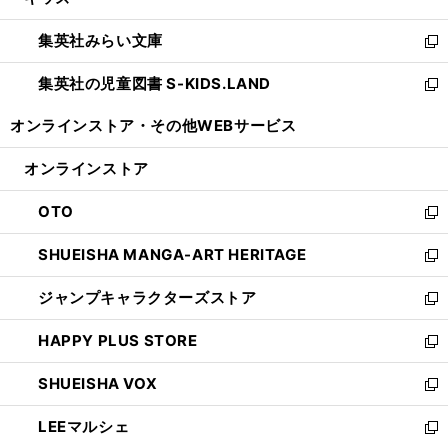
ィ
い
開
ウ
ン
ウ
集英社みらい文庫
く
で
ド
ィ
新
開
ウ
ン
し
集英社の児童図書 S-KIDS.LAND
く
で
ド
い
新
開
ウ
ウ
し
オンラインストア・
その他WEBサービス
く
で
ィ
い
開
ン
ウ
オンラインストア
く
ド
ィ
ウ
ン
OTO
で
ド
新
開
ウ
し
SHUEISHA MANGA-ART HERITAGE
く
で
い
新
開
ウ
し
ジャンプキャラクターズストア
く
ィ
い
新
ン
ウ
し
HAPPY PLUS STORE
ド
ィ
い
新
ウ
ン
ウ
し
SHUEISHA VOX
で
ド
ィ
い
新
開
ウ
ン
ウ
し
LEEマルシェ
く
で
ド
ィ
い
新