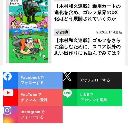
【木村和久連載】乗用カートの
進化を含め、ゴルフ業界のDX
化はどう展開されていくのか
その他
2026.01.14更新
【木村和久連載】ゴルフをさら
に楽しむために、スコア以外の
思い出作りにも励んでみては？
cebo
X
Facebookで
Xでフォローする
ok
フォローする
uTube
LINE
YouTubeで
LINEで
チャンネル登録
アカウント追加
stagra
Instagramで
m
フォローする