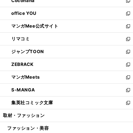
Cocohana
く
で
ド
い
新
開
ウ
ウ
し
office YOU
く
で
ィ
い
新
開
ン
ウ
し
マンガMee公式サイト
く
ド
ィ
い
新
ウ
ン
ウ
し
リマコミ
で
ド
ィ
い
新
開
ウ
ン
ウ
し
ジャンプTOON
く
で
ド
ィ
い
新
開
ウ
ン
ウ
し
ZEBRACK
く
で
ド
ィ
い
新
開
ウ
ン
ウ
し
マンガMeets
く
で
ド
ィ
い
新
開
ウ
ン
ウ
し
S-MANGA
く
で
ド
ィ
い
新
開
ウ
ン
ウ
し
集英社コミック文庫
く
で
ド
ィ
い
新
開
ウ
ン
ウ
し
取材・ファッション
く
で
ド
ィ
い
開
ウ
ン
ウ
ファッション・美容
く
で
ド
ィ