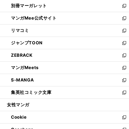
ウ
し
別冊マーガレット
く
で
ィ
い
新
開
ン
ウ
し
マンガMee公式サイト
く
ド
ィ
い
新
ウ
ン
ウ
し
リマコミ
で
ド
ィ
い
新
開
ウ
ン
ウ
し
ジャンプTOON
く
で
ド
ィ
い
新
開
ウ
ン
ウ
し
ZEBRACK
く
で
ド
ィ
い
新
開
ウ
ン
ウ
し
マンガMeets
く
で
ド
ィ
い
新
開
ウ
ン
ウ
し
S-MANGA
く
で
ド
ィ
い
新
開
ウ
ン
ウ
し
集英社コミック文庫
く
で
ド
ィ
い
新
開
ウ
ン
ウ
し
女性マンガ
く
で
ド
ィ
い
開
ウ
ン
ウ
Cookie
く
で
ド
ィ
新
開
ウ
ン
し