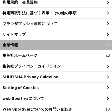
利用規約・会員規約
特定商取引法に基づく表示・その他の事項
ブラウザプッシュ通知について
サイトマップ
企業情報
開
く/
集英社ホームページ
新
閉
し
じ
集英社プライバシーガイドライン
い
る
ウ
SHUEISHA Privacy Guideline
ィ
前
へ
ン
Setting of Cookies
ド
ウ
web Sportivaについて
で
開
Web Sportivaについてのお問い合わせ
く
新