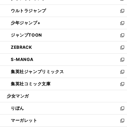
開
ウ
ン
ウ
し
ウルトラジャンプ
く
で
ド
ィ
い
新
開
ウ
ン
ウ
し
少年ジャンプ+
く
で
ド
ィ
い
新
開
ウ
ン
ウ
し
ジャンプTOON
く
で
ド
ィ
い
新
開
ウ
ン
ウ
し
ZEBRACK
く
で
ド
ィ
い
新
開
ウ
ン
ウ
し
S-MANGA
く
で
ド
ィ
い
新
開
ウ
ン
ウ
し
集英社ジャンプリミックス
く
で
ド
ィ
い
新
開
ウ
ン
ウ
し
集英社コミック文庫
く
で
ド
ィ
い
新
開
ウ
ン
ウ
し
少女マンガ
く
で
ド
ィ
い
開
ウ
ン
ウ
りぼん
く
で
ド
ィ
新
開
ウ
ン
し
マーガレット
く
で
ド
い
新
開
ウ