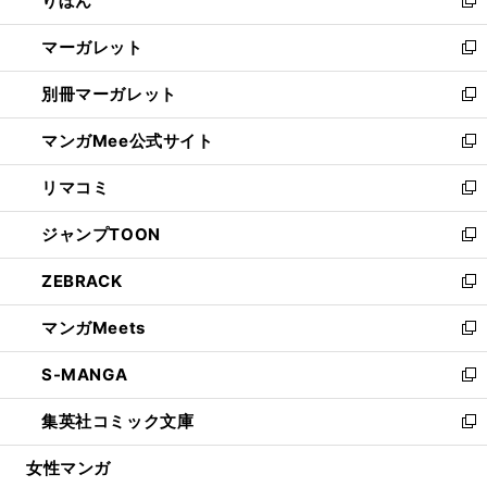
りぼん
で
ド
ィ
新
開
ウ
ン
し
マーガレット
く
で
ド
い
新
開
ウ
ウ
し
別冊マーガレット
く
で
ィ
い
新
開
ン
ウ
し
マンガMee公式サイト
く
ド
ィ
い
新
ウ
ン
ウ
し
リマコミ
で
ド
ィ
い
新
開
ウ
ン
ウ
し
ジャンプTOON
く
で
ド
ィ
い
新
開
ウ
ン
ウ
し
ZEBRACK
く
で
ド
ィ
い
新
開
ウ
ン
ウ
し
マンガMeets
く
で
ド
ィ
い
新
開
ウ
ン
ウ
し
S-MANGA
く
で
ド
ィ
い
新
開
ウ
ン
ウ
し
集英社コミック文庫
く
で
ド
ィ
い
新
開
ウ
ン
ウ
し
女性マンガ
く
で
ド
ィ
い