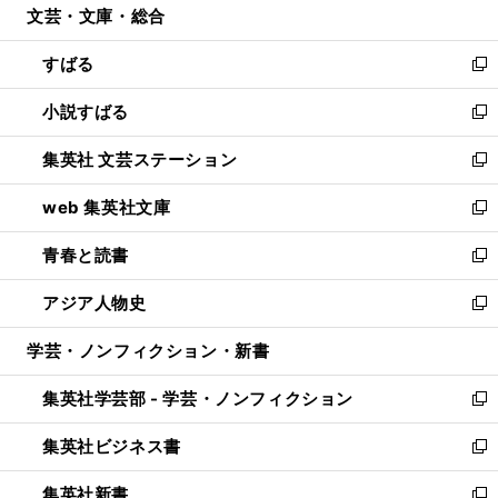
文芸・文庫・総合
く
で
ド
ィ
開
ウ
ン
すばる
く
で
ド
新
開
ウ
し
小説すばる
く
で
い
新
開
ウ
し
集英社 文芸ステーション
く
ィ
い
新
ン
ウ
し
web 集英社文庫
ド
ィ
い
新
ウ
ン
ウ
し
青春と読書
で
ド
ィ
い
新
開
ウ
ン
ウ
し
アジア人物史
く
で
ド
ィ
い
新
開
ウ
ン
ウ
し
学芸・ノンフィクション・新書
く
で
ド
ィ
い
開
ウ
ン
ウ
集英社学芸部 - 学芸・ノンフィクション
く
で
ド
ィ
新
開
ウ
ン
し
集英社ビジネス書
く
で
ド
い
新
開
ウ
ウ
し
集英社新書
く
で
ィ
い