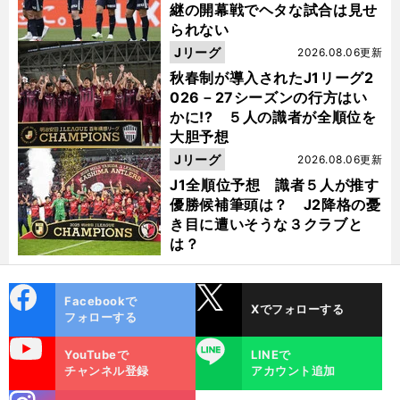
継の開幕戦でヘタな試合は見せ
られない
Jリーグ
2026.08.06更新
秋春制が導入されたJ1リーグ2
026－27シーズンの行方はい
かに!? ５人の識者が全順位を
大胆予想
Jリーグ
2026.08.06更新
J1全順位予想 識者５人が推す
優勝候補筆頭は？ J2降格の憂
き目に遭いそうな３クラブと
は？
cebo
X
Facebookで
Xでフォローする
ok
フォローする
uTube
LINE
YouTubeで
LINEで
チャンネル登録
アカウント追加
stagra