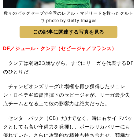
数々のビッグセーブで今季のレアル・マドリードを救ったクルト
ワ photo by Getty Images
この記事に関連する写真を見る
DF／ジュール・クンデ（セビージャ／フランス）
クンデは弱冠23歳ながら、すでにリーガを代表するDF
のひとりだ。
チャンピオンズリーグ出場権を再び獲得したジュレ
ン・ロペテギ監督指揮下のセビージャが、リーガ最少失
点チームとなる上で彼の影響力は絶大だった。
センターバック（CB）だけでなく、時に右サイドバッ
クとしても高い守備力を発揮し、ボールリカバリーにも
優れていた。さらに攻撃的な精神も持ち合わせ、類稀な