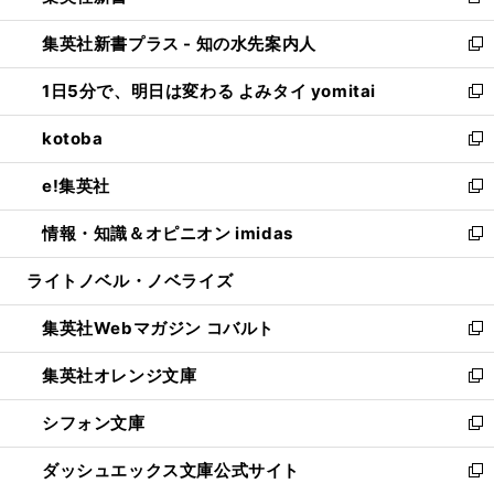
新
開
ン
ウ
し
集英社新書プラス - 知の水先案内人
く
ド
ィ
い
新
ウ
ン
ウ
し
1日5分で、明日は変わる よみタイ yomitai
で
ド
ィ
い
新
開
ウ
ン
ウ
し
kotoba
く
で
ド
ィ
い
新
開
ウ
ン
ウ
し
e!集英社
く
で
ド
ィ
い
新
開
ウ
ン
ウ
し
情報・知識＆オピニオン imidas
く
で
ド
ィ
い
新
開
ウ
ン
ウ
し
ライトノベル・ノベライズ
く
で
ド
ィ
い
開
ウ
ン
ウ
集英社Webマガジン コバルト
く
で
ド
ィ
新
開
ウ
ン
し
集英社オレンジ文庫
く
で
ド
い
新
開
ウ
ウ
し
シフォン文庫
く
で
ィ
い
新
開
ン
ウ
し
ダッシュエックス文庫公式サイト
く
ド
ィ
い
新