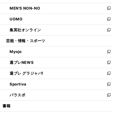
開
ウ
ン
ウ
し
MEN'S NON-NO
く
で
ド
ィ
い
新
開
ウ
ン
ウ
し
UOMO
く
で
ド
ィ
い
新
開
ウ
ン
ウ
し
集英社オンライン
く
で
ド
ィ
い
新
開
ウ
ン
ウ
し
芸能・情報・スポーツ
く
で
ド
ィ
い
開
ウ
ン
ウ
Myojo
く
で
ド
ィ
新
開
ウ
ン
し
週プレNEWS
く
で
ド
い
新
開
ウ
ウ
し
週プレ グラジャパ!
く
で
ィ
い
新
開
ン
ウ
し
Sportiva
く
ド
ィ
い
新
ウ
ン
ウ
し
パラスポ
で
ド
ィ
い
新
開
ウ
ン
ウ
し
書籍
く
で
ド
ィ
い
開
ウ
ン
ウ