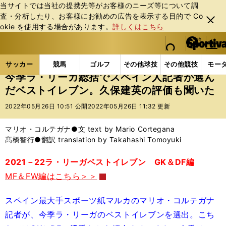
当サイトでは当社の提携先等がお客様のニーズ等について調
査・分析したり、お客様にお勧めの広告を表⽰する⽬的で Co
閉じ
okie を使⽤する場合があります。
詳しくはこちら
る
マイペ
web Sportiva (webスポルティーバ)
検索
メニュ
we
ー
サッカーの記事一覧
海外サッカー
海外サッカー
b
ジ
サッカー
競馬
ゴルフ
その他球技
その他競技
モー
ス
今季ラ・リーガ総括でスペイン人記者が選ん
ポ
だベストイレブン。久保建英の評価も聞いた
ル
テ
2022年05月26日 10:51 公開
2022年05月26日 11:32 更新
ィ
ー
マリオ・コルテガナ●文 text by Mario Cortegana
バ
髙橋智行●翻訳 translation by Takahashi Tomoyuki
2021－22ラ・リーガベストイレブン GK＆DF編
MF＆FW編はこちら＞＞
スペイン最大手スポーツ紙マルカのマリオ・コルテガナ
記者が、今季ラ・リーガのベストイレブンを選出。こち