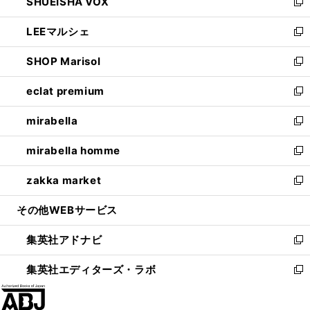
SHUEISHA VOX
で
ド
ィ
い
新
開
ウ
ン
ウ
し
LEEマルシェ
く
で
ド
ィ
い
新
開
ウ
ン
ウ
し
SHOP Marisol
く
で
ド
ィ
い
新
開
ウ
ン
ウ
し
eclat premium
く
で
ド
ィ
い
新
開
ウ
ン
ウ
し
mirabella
く
で
ド
ィ
い
新
開
ウ
ン
ウ
し
mirabella homme
く
で
ド
ィ
い
新
開
ウ
ン
ウ
し
zakka market
く
で
ド
ィ
い
新
開
ウ
ン
ウ
し
その他WEBサービス
く
で
ド
ィ
い
開
ウ
ン
ウ
集英社アドナビ
く
で
ド
ィ
新
開
ウ
ン
し
集英社エディターズ・ラボ
く
で
ド
い
新
開
ウ
ウ
し
く
で
ィ
い