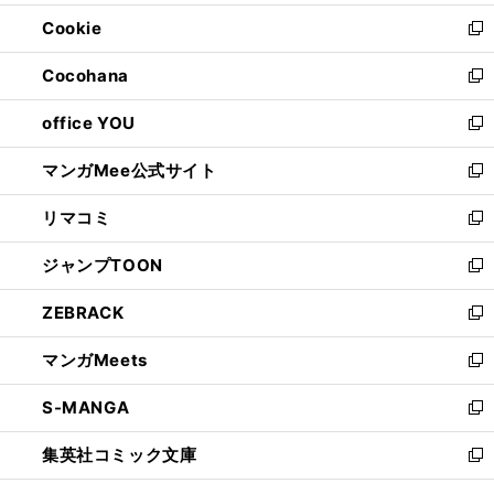
開
ウ
ン
ウ
Cookie
く
で
ド
ィ
新
開
ウ
ン
し
Cocohana
く
で
ド
い
新
開
ウ
ウ
し
office YOU
く
で
ィ
い
新
開
ン
ウ
し
マンガMee公式サイト
く
ド
ィ
い
新
ウ
ン
ウ
し
リマコミ
で
ド
ィ
い
新
開
ウ
ン
ウ
し
ジャンプTOON
く
で
ド
ィ
い
新
開
ウ
ン
ウ
し
ZEBRACK
く
で
ド
ィ
い
新
開
ウ
ン
ウ
し
マンガMeets
く
で
ド
ィ
い
新
開
ウ
ン
ウ
し
S-MANGA
く
で
ド
ィ
い
新
開
ウ
ン
ウ
し
集英社コミック文庫
く
で
ド
ィ
い
新
開
ウ
ン
ウ
し