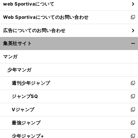
web Sportivaについて
で
開
Web Sportivaについてのお問い合わせ
く
新
し
広告についてのお問い合わせ
い
ウ
集英社サイト
ィ
開
ン
く/
マンガ
ド
閉
ウ
じ
少年マンガ
で
る
開
週刊少年ジャンプ
く
新
し
ジャンプSQ
い
新
ウ
し
Vジャンプ
ィ
い
新
ン
ウ
し
最強ジャンプ
ド
ィ
い
新
ウ
ン
ウ
し
少年ジャンプ+
で
ド
ィ
い
新