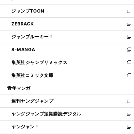
開
ウ
ン
ウ
し
ジャンプTOON
く
で
ド
ィ
い
新
開
ウ
ン
ウ
し
ZEBRACK
く
で
ド
ィ
い
新
開
ウ
ン
ウ
し
ジャンプルーキー！
く
で
ド
ィ
い
新
開
ウ
ン
ウ
し
S-MANGA
く
で
ド
ィ
い
新
開
ウ
ン
ウ
し
集英社ジャンプリミックス
く
で
ド
ィ
い
新
開
ウ
ン
ウ
し
集英社コミック文庫
く
で
ド
ィ
い
新
開
ウ
ン
ウ
し
青年マンガ
く
で
ド
ィ
い
開
ウ
ン
ウ
週刊ヤングジャンプ
く
で
ド
ィ
新
開
ウ
ン
し
ヤングジャンプ定期購読デジタル
く
で
ド
い
新
開
ウ
ウ
し
ヤンジャン！
く
で
ィ
い
新
開
ン
ウ