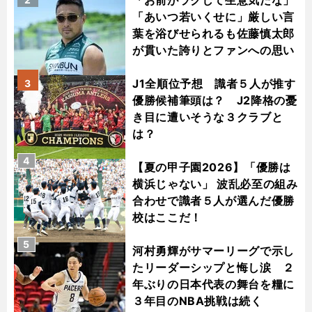
「お前がラクして生意気だな」
「あいつ若いくせに」厳しい言
葉を浴びせられるも佐藤慎太郎
が貫いた誇りとファンへの思い
J1全順位予想 識者５人が推す
3
優勝候補筆頭は？ J2降格の憂
き目に遭いそうな３クラブと
は？
4
【夏の甲子園2026】「優勝は
横浜じゃない」 波乱必至の組み
合わせで識者５人が選んだ優勝
校はここだ！
5
河村勇輝がサマーリーグで示し
たリーダーシップと悔し涙 ２
年ぶりの日本代表の舞台を糧に
３年目のNBA挑戦は続く