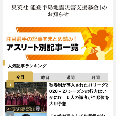
人気記事ランキング
今日
昨日
週間
月間
秋春制が導入されたJ1リーグ2
1
026－27シーズンの行方はい
かに!? ５人の識者が全順位を
大胆予想
2