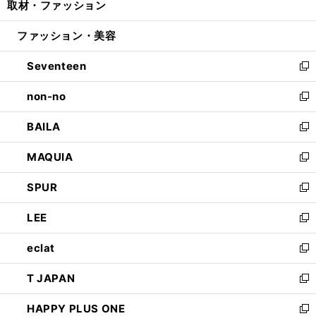
取材・ファッション
く
で
ド
ィ
い
開
ウ
ン
ウ
ファッション・美容
く
で
ド
ィ
開
ウ
ン
Seventeen
く
で
ド
新
開
ウ
し
non-no
く
で
い
新
開
ウ
し
BAILA
く
ィ
い
新
ン
ウ
し
MAQUIA
ド
ィ
い
新
ウ
ン
ウ
し
SPUR
で
ド
ィ
い
新
開
ウ
ン
ウ
し
LEE
く
で
ド
ィ
い
新
開
ウ
ン
ウ
し
eclat
く
で
ド
ィ
い
新
開
ウ
ン
ウ
し
T JAPAN
く
で
ド
ィ
い
新
開
ウ
ン
ウ
し
HAPPY PLUS ONE
く
で
ド
ィ
い
新