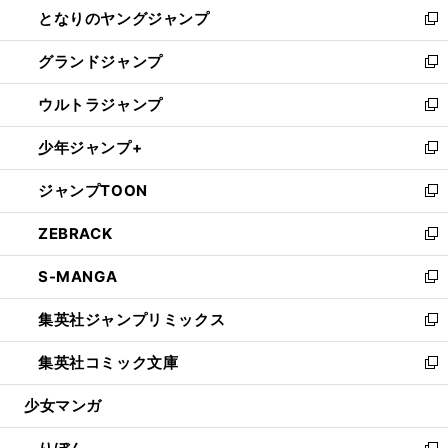
し
となりのヤングジャンプ
く
ド
ィ
い
新
ウ
ン
ウ
し
グランドジャンプ
で
ド
ィ
い
新
開
ウ
ン
ウ
し
ウルトラジャンプ
く
で
ド
ィ
い
新
開
ウ
ン
ウ
し
少年ジャンプ+
く
で
ド
ィ
い
新
開
ウ
ン
ウ
し
ジャンプTOON
く
で
ド
ィ
い
新
開
ウ
ン
ウ
し
ZEBRACK
く
で
ド
ィ
い
新
開
ウ
ン
ウ
し
S-MANGA
く
で
ド
ィ
い
新
開
ウ
ン
ウ
し
集英社ジャンプリミックス
く
で
ド
ィ
い
新
開
ウ
ン
ウ
し
集英社コミック文庫
く
で
ド
ィ
い
新
開
ウ
ン
ウ
し
少女マンガ
く
で
ド
ィ
い
開
ウ
ン
ウ
く