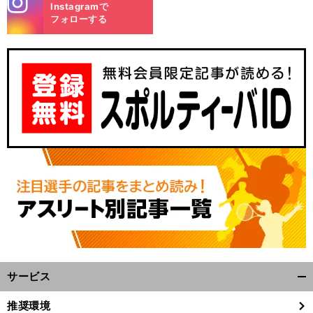
Instagramで
m
フォローする
。
天
」
バ
」
前
へ
サービス
開
く/
推奨環境
閉