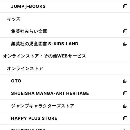
ウ
ン
ウ
し
JUMP j-BOOKS
で
ド
ィ
い
新
開
ウ
ン
ウ
し
キッズ
く
で
ド
ィ
い
開
ウ
ン
ウ
集英社みらい文庫
く
で
ド
ィ
新
開
ウ
ン
し
集英社の児童図書 S-KIDS.LAND
く
で
ド
い
新
開
ウ
ウ
し
オンラインストア・
その他WEBサービス
く
で
ィ
い
開
ン
ウ
オンラインストア
く
ド
ィ
ウ
ン
OTO
で
ド
新
開
ウ
し
SHUEISHA MANGA-ART HERITAGE
く
で
い
新
開
ウ
し
ジャンプキャラクターズストア
く
ィ
い
新
ン
ウ
し
HAPPY PLUS STORE
ド
ィ
い
新
ウ
ン
ウ
し