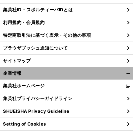
じ
集英社ID・スポルティーバIDとは
る
利用規約・会員規約
特定商取引法に基づく表示・その他の事項
ブラウザプッシュ通知について
サイトマップ
企業情報
開
く/
集英社ホームページ
新
閉
し
じ
集英社プライバシーガイドライン
い
る
ウ
SHUEISHA Privacy Guideline
ィ
ン
Setting of Cookies
ド
ウ