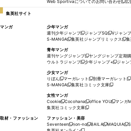
Web Sportivaについてのお問い合わせ
広
し
新
い
し
集英社サイト
ウ
い
ィ
ウ
マンガ
少年マンガ
ン
ィ
週刊少年ジャンプ
ジャンプSQ
Vジャン
ド
ン
新
新
S-MANGA
集英社ジャンプリミックス
集
ウ
ド
新
し
し
新
で
ウ
し
い
い
し
青年マンガ
開
で
い
ウ
ウ
い
週刊ヤングジャンプ
ヤングジャンプ定期
新
く
開
ウ
ィ
ィ
ウ
ウルトラジャンプ
少年ジャンプ+
ジャン
新
し
新
く
ィ
ン
ン
ィ
し
い
し
ン
ド
ド
ン
少女マンガ
い
ウ
い
ド
ウ
ウ
ド
りぼん
マーガレット
別冊マーガレット
新
新
新
ウ
ィ
ウ
ウ
で
で
ウ
S-MANGA
集英社コミック文庫
し
新
し
新
ィ
ン
ィ
で
開
開
で
い
し
い
し
ン
ド
ン
女性マンガ
開
く
く
開
ウ
い
ウ
い
ド
ウ
ド
Cookie
Cocohana
office YOU
マンガM
く
く
新
新
新
ィ
ウ
ィ
ウ
ウ
で
ウ
集英社コミック文庫
し
新
し
し
ン
ィ
ン
ィ
で
開
で
い
し
い
い
ド
ン
ド
ン
取材・ファッション
ファッション・美容
開
く
開
ウ
い
ウ
ウ
ウ
ド
ウ
ド
Seventeen
non-no
BAILA
MAQUIA
S
く
く
新
新
新
新
ィ
ウ
ィ
ィ
で
ウ
で
ウ
集英社オンライン