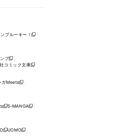
ャンプルーキー！
新
し
い
ウ
ャンプ
新
ィ
社コミック文庫
し
新
ン
い
し
ド
ウ
い
ウ
ガMeets
新
ィ
ウ
で
し
ン
ィ
開
い
ド
ン
く
ウ
ウ
ド
s
S-MANGA
新
新
ィ
で
ウ
し
し
ン
開
で
い
い
ド
く
開
ウ
ウ
ウ
NO
UOMO
く
新
新
ィ
ィ
で