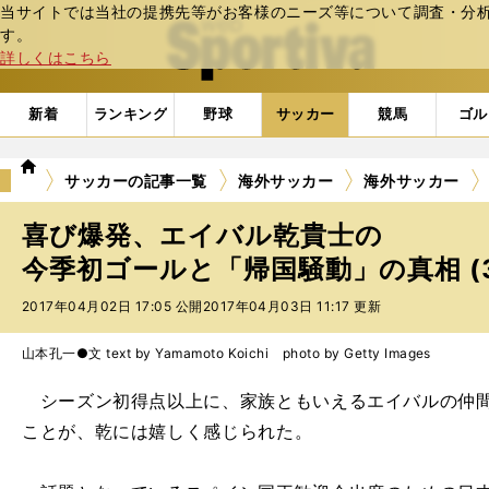
当サイトでは当社の提携先等がお客様のニーズ等について調査・分析し
web Sportiva (webスポルティーバ)
す。
詳しくはこちら
新着
ランキング
野球
サッカー
競馬
ゴル
we
サッカーの記事一覧
海外サッカー
海外サッカー
b
ス
喜び爆発、エイバル乾貴士の
ポ
ル
今季初ゴールと「帰国騒動」の真相 (
テ
2017年04月02日 17:05 公開
2017年04月03日 11:17 更新
ィ
ー
バ
山本孔一●文 text by Yamamoto Koichi photo by Getty Images
シーズン初得点以上に、家族ともいえるエイバルの仲間
ことが、乾には嬉しく感じられた。