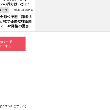
ンの行方はいかに!?
５人の識者が全順位
リーグ
2026.08.06更新
大胆予想
1全順位予想 識者５
が推す優勝候補筆頭
？ J2降格の憂き目
遭いそうな３クラブ
は？
agramで
ローする
Sportivaについて