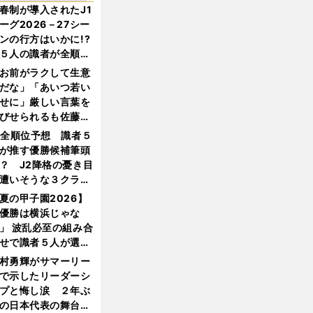
春制が導入されたJ1
ーグ2026－27シー
ンの行方はいかに!?
５人の識者が全順位
大胆予想
お前がラクして生意
だな」「あいつ若い
せに」厳しい言葉を
びせられるも佐藤慎
郎が貫いた誇りとフ
1全順位予想 識者５
ンへの思い
が推す優勝候補筆頭
？ J2降格の憂き目
遭いそうな３クラブ
は？
夏の甲子園2026】
優勝は横浜じゃな
」 波乱必至の組み合
せで識者５人が選ん
優勝校はここだ！
村勇輝がサマーリー
で示したリーダーシ
プと悔し涙 ２年ぶ
の日本代表の舞台を