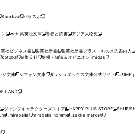
し
し
し
し
し
ン
ン
ン
ン
開
開
開
開
開
い
い
い
い
い
ド
ド
ド
ド
く
く
く
く
く
ウ
ウ
ウ
ウ
ウ
ウ
ウ
ウ
ウ
Sportiva
パラスポ
新
新
ィ
ィ
ィ
ィ
ィ
で
で
で
で
し
し
し
ン
ン
ン
ン
ン
開
開
開
開
い
い
い
ド
ド
ド
ド
ド
ョン
web 集英社文庫
青春と読書
アジア人物史
く
く
く
く
新
新
新
新
ウ
ウ
ウ
ウ
ウ
ウ
ウ
ウ
し
し
し
し
ィ
ィ
ィ
で
で
で
で
で
い
い
い
い
ン
ン
ン
集英社ビジネス書
集英社新書
集英社新書プラス - 知の水先案内人
開
開
開
開
開
新
新
新
ウ
ウ
ウ
ウ
ド
ド
ド
kotoba
e!集英社
情報・知識＆オピニオン imidas
く
く
く
く
く
新
し
新
し
新
ィ
ィ
ィ
ィ
ウ
ウ
ウ
し
し
い
し
い
し
ン
ン
ン
ン
で
で
で
い
い
ウ
い
ウ
い
ド
ド
ド
ド
ンジ文庫
シフォン文庫
ダッシュエックス文庫公式サイト
JUMP 
開
開
開
新
新
新
ウ
ウ
ィ
ウ
ィ
ウ
ウ
ウ
ウ
ウ
く
く
く
し
し
し
ィ
ィ
ン
ィ
ン
ィ
で
で
で
で
い
い
い
ン
ン
ド
ン
ド
ン
S.LAND
開
開
開
開
新
ウ
ウ
ウ
ド
ド
ウ
ド
ウ
ド
く
く
く
く
し
ィ
ィ
ィ
ウ
ウ
で
ウ
で
ウ
い
ン
ン
ン
ジャンプキャラクターズストア
HAPPY PLUS STORE
SHUEIS
で
で
開
で
開
で
新
新
新
ウ
ド
ド
ド
ium
mirabella
mirabella homme
zakka market
開
開
く
開
く
開
し
新
新
新
し
新
し
ィ
ウ
ウ
ウ
く
く
く
く
い
し
し
い
し
し
い
ン
で
で
で
ウ
い
い
ウ
い
い
ウ
ド
ボ
開
開
開
新