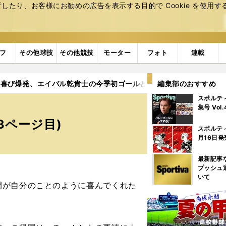
たり、お客様にお勧めの広告を表⽰する⽬的で Cookie を使⽤す
フ
その他球技
その他競技
モーター
フォト
連載
喜び爆発、エイバル乾貴士の今季初ゴールと「帰国騒動」の真相
編集部のおすすめ
スポルテ
集号 Vol
3ページ目)
スポルテ
月16日発
最新記事
プッシュ
いて
が自分のことのように喜んでくれた