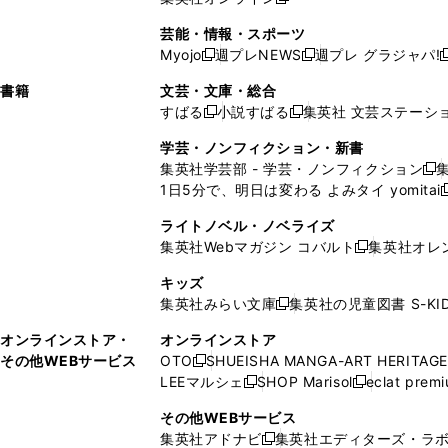
し
新
し
し
し
ン
ィ
ン
ン
開
で
開
で
い
し
い
い
い
ド
ン
ド
ド
芸能・情報・スポーツ
く
開
く
開
ウ
い
ウ
ウ
ウ
ウ
ド
ウ
ウ
Myojo
週プレNEWS
週プレ グラジャパ!
く
く
新
新
新
ィ
ウ
ィ
ィ
ィ
で
ウ
で
で
し
し
ン
ィ
ン
ン
ン
書籍
文芸・文庫・総合
開
で
開
開
い
い
ド
ン
ド
ド
ド
すばる
小説すばる
集英社 文芸ステーシ
く
開
く
く
新
新
ウ
ウ
ウ
ド
ウ
ウ
ウ
く
し
し
ィ
ィ
学芸・ノンフィクション・新書
で
ウ
で
で
で
い
い
ン
ン
集英社学芸部 - 学芸・ノンフィクション
開
で
開
開
開
新
ウ
ウ
ド
ド
1日5分で、明日は変わる よみタイ yomitai
く
開
く
く
く
し
新
ィ
ィ
ウ
ウ
く
い
ン
ン
ライトノベル・ノベライズ
で
で
ウ
ド
ド
集英社Webマガジン コバルト
集英社オレ
開
開
新
ィ
ウ
ウ
く
く
し
ン
キッズ
で
で
い
ド
集英社みらい文庫
集英社の児童図書 S-KID
開
開
新
ウ
ウ
く
く
し
ィ
オンラインストア・
オンラインストア
で
い
ン
その他WEBサービス
OTO
SHUEISHA MANGA-ART HERITAGE
開
新
ウ
ド
LEEマルシェ
SHOP Marisol
eclat prem
く
し
新
新
ィ
ウ
い
し
し
ン
その他WEBサービス
で
ウ
い
い
ド
集英社アドナビ
集英社エディターズ・ラ
開
新