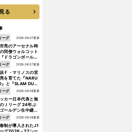
に３年目のNBA挑戦
続く
見る
事
リーグ
2026.08.07更新
市亮のアーセナル時
の同僚ウォルコット
『ドラゴンボール』
大好き ポドルスキは
リーグ
2026.08.07更新
向小次郎に憧れてい
浜Ｆ・マリノスの宮
亮を育てた『NARU
O』と『SLAM DUN
』 中京大中京の同
代
、
、
、
リーグ
2026.08.06更新
表引退→神戸行きのポドルスキに
香川
リティ
リネカーらがエール
生・木原龍一は"ジ
ッカー日本代表と無
ンプ係"だった
のＪリーグ 24年ぶ
ゴールデン生中継の
幕戦でヘタな試合は
リーグ
2026.08.06更新
せられない
春制が導入されたJ1
ーグ2026－27シー