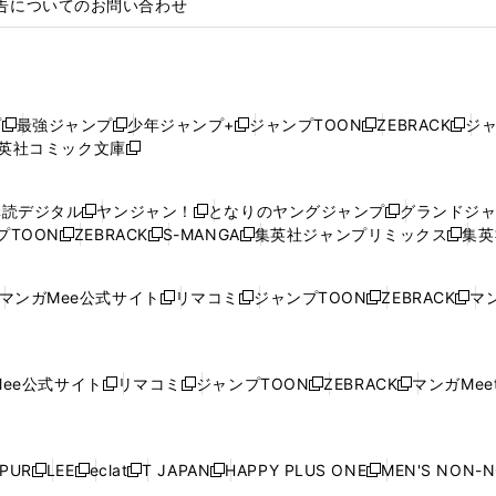
告についてのお問い合わせ
プ
最強ジャンプ
少年ジャンプ+
ジャンプTOON
ZEBRACK
ジ
新
新
新
新
新
英社コミック文庫
し
新
し
し
し
し
い
い
し
い
い
い
ウ
ウ
い
ウ
ウ
ウ
購読デジタル
ヤンジャン！
となりのヤングジャンプ
グランドジ
新
新
新
ィ
ィ
ウ
ィ
ィ
ィ
プTOON
ZEBRACK
S-MANGA
集英社ジャンプリミックス
集英
新
し
新
し
新
し
新
ン
ン
ィ
ン
ン
ン
し
い
し
い
し
い
し
ド
ド
ン
ド
ド
ド
い
ウ
い
ウ
い
ウ
い
ウ
ウ
ド
ウ
ウ
ウ
マンガMee公式サイト
リマコミ
ジャンプTOON
ZEBRACK
マン
新
新
新
新
ウ
ィ
ウ
ィ
ウ
ィ
ウ
で
で
ウ
で
で
で
し
し
し
し
し
ィ
ン
ィ
ン
ィ
ン
ィ
開
開
で
開
開
開
い
い
い
い
い
ン
ド
ン
ド
ン
ド
ン
く
く
開
く
く
く
ウ
ウ
ウ
ウ
ウ
ド
ウ
ド
ウ
ド
ウ
ド
ee公式サイト
リマコミ
ジャンプTOON
ZEBRACK
マンガMeet
く
新
新
新
新
ィ
ィ
ィ
ィ
ィ
ウ
で
ウ
で
ウ
で
ウ
し
し
し
し
ン
ン
ン
ン
ン
で
開
で
開
で
開
で
い
い
い
い
ド
ド
ド
ド
ド
開
く
開
く
開
く
開
ウ
ウ
ウ
ウ
ウ
ウ
ウ
ウ
ウ
PUR
LEE
eclat
T JAPAN
HAPPY PLUS ONE
MEN'S NON-
く
く
く
く
新
新
新
新
新
ィ
ィ
ィ
ィ
で
で
で
で
で