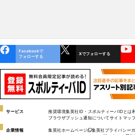
ebo
X
YouTube
Facebookで
Xでフォローする
ok
フォローする
サービス
推奨環境
集英社ID・スポルティーバIDとは
ブラウザプッシュ通知について
サイトマッ
企業情報
集英社ホームページ
集英社プライバシー
新