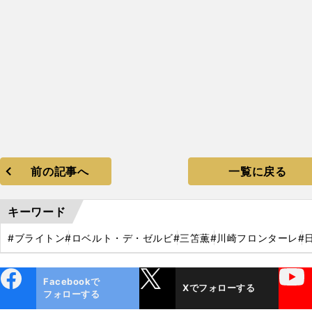
前の記事へ
一覧に戻る
キーワード
#ブライトン
#ロベルト・デ・ゼルビ
#三笘薫
#川崎フロンターレ
#
ebo
X
YouTube
Facebookで
Xでフォローする
ok
フォローする