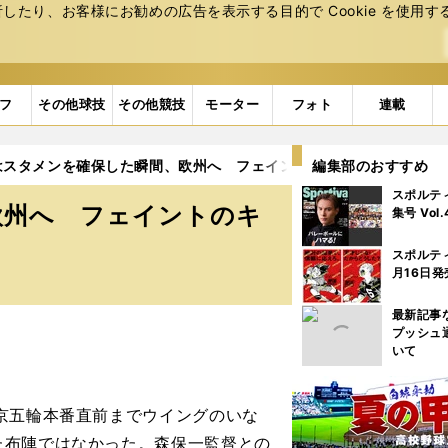
たり、お客様にお勧めの広告を表⽰する⽬的で Cookie を使⽤す
フ
その他球技
その他競技
モーター
フォト
連載
はスタメンを確保した瞬間、欧州へ フェイントのキレは何倍も鋭く
編集部のおすすめ
スポルテ
欧州へ フェイントのキ
集号 Vol
スポルテ
月16日発
最新記事
プッシュ
いて
京五輪本番直前までウイングのいな
た布陣ではなかった。森保一監督との