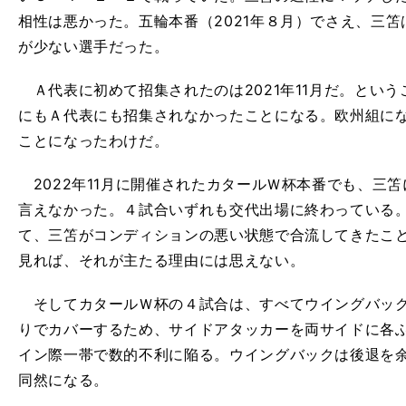
相性は悪かった。五輪本番（2021年８月）でさえ、三
が少ない選手だった。
Ａ代表に初めて招集されたのは2021年11月だ。とい
にもＡ代表にも招集されなかったことになる。欧州組に
ことになったわけだ。
2022年11月に開催されたカタールＷ杯本番でも、三
言えなかった。４試合いずれも交代出場に終わっている
て、三笘がコンディションの悪い状態で合流してきたこ
見れば、それが主たる理由には思えない。
そしてカタールＷ杯の４試合は、すべてウイングバック
りでカバーするため、サイドアタッカーを両サイドに各
イン際一帯で数的不利に陥る。ウイングバックは後退を
同然になる。