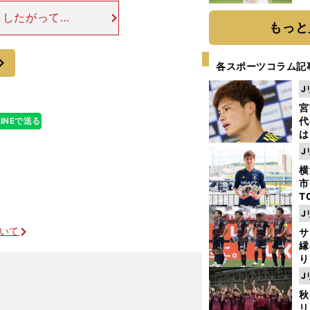
ト
 したがってウ
く
もっと
サッカーには欠
。三苫にボール
次
各スポーツコラム記
J
宮
代
LINEで送る
は
が
J
日
横
た
市
T
K
J
級
ついて
サ
ャ
縁
り
開
J
見
秋
リ