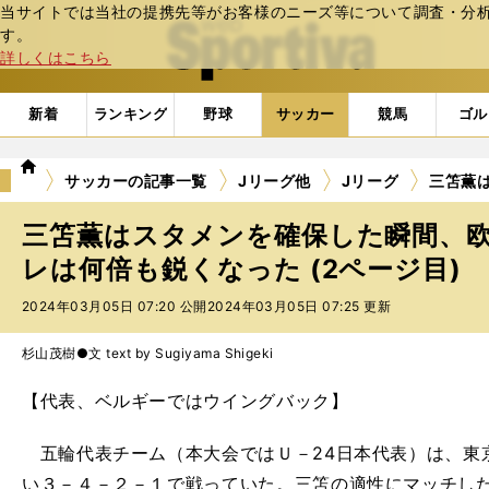
当サイトでは当社の提携先等がお客様のニーズ等について調査・分析し
web Sportiva (webスポルティーバ)
す。
詳しくはこちら
新着
ランキング
野球
サッカー
競馬
ゴル
we
サッカーの記事一覧
Jリーグ他
Jリーグ
三笘薫
b
ス
三笘薫はスタメンを確保した瞬間、
ポ
ル
レは何倍も鋭くなった (2ページ目)
テ
2024年03月05日 07:20 公開
2024年03月05日 07:25 更新
ィ
ー
バ
杉山茂樹●文 text by Sugiyama Shigeki
【代表、ベルギーではウイングバック】
五輪代表チーム（本大会ではＵ－24日本代表）は、東
い３－４－２－１で戦っていた。三笘の適性にマッチし