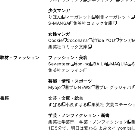
新
し
新
く
ィ
ン
ン
ィ
し
い
し
ン
ド
ド
ン
少女マンガ
い
ウ
い
ド
ウ
ウ
ド
りぼん
マーガレット
別冊マーガレット
新
新
新
ウ
ィ
ウ
ウ
で
で
ウ
S-MANGA
集英社コミック文庫
し
新
し
新
ィ
ン
ィ
で
開
開
で
い
し
い
し
ン
ド
ン
女性マンガ
開
く
く
開
ウ
い
ウ
い
ド
ウ
ド
Cookie
Cocohana
office YOU
マンガM
く
く
新
新
新
ィ
ウ
ィ
ウ
ウ
で
ウ
集英社コミック文庫
し
新
し
し
ン
ィ
ン
ィ
で
開
で
い
し
い
い
ド
ン
ド
ン
取材・ファッション
ファッション・美容
開
く
開
ウ
い
ウ
ウ
ウ
ド
ウ
ド
Seventeen
non-no
BAILA
MAQUIA
S
く
く
新
新
新
新
ィ
ウ
ィ
ィ
で
ウ
で
ウ
集英社オンライン
し
新
し
し
し
ン
ィ
ン
ン
開
で
開
で
い
し
い
い
い
ド
ン
ド
ド
芸能・情報・スポーツ
く
開
く
開
ウ
い
ウ
ウ
ウ
ウ
ド
ウ
ウ
Myojo
週プレNEWS
週プレ グラジャパ!
く
く
新
新
新
ィ
ウ
ィ
ィ
ィ
で
ウ
で
で
し
し
ン
ィ
ン
ン
ン
書籍
文芸・文庫・総合
開
で
開
開
い
い
ド
ン
ド
ド
ド
すばる
小説すばる
集英社 文芸ステーシ
く
開
く
く
新
新
ウ
ウ
ウ
ド
ウ
ウ
ウ
く
し
し
ィ
ィ
学芸・ノンフィクション・新書
で
ウ
で
で
で
い
い
ン
ン
集英社学芸部 - 学芸・ノンフィクション
開
で
開
開
開
新
ウ
ウ
ド
ド
1日5分で、明日は変わる よみタイ yomitai
く
開
く
く
く
し
新
ィ
ィ
ウ
ウ
く