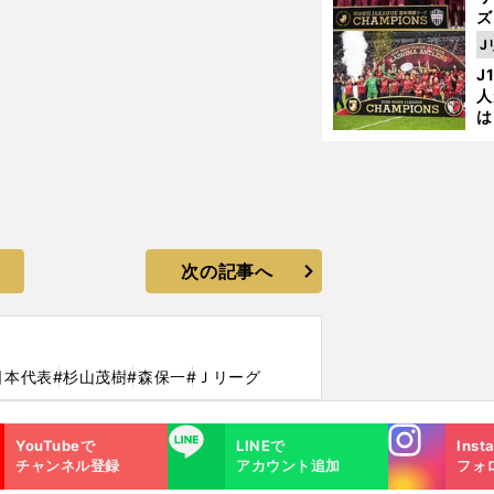
ズ
J
を
J
人
は
に
と
次の記事へ
日本代表
#杉山茂樹
#森保一
#Ｊリーグ
Instagra
LINE
YouTubeで
LINEで
Inst
m
チャンネル登録
アカウント追加
フォ