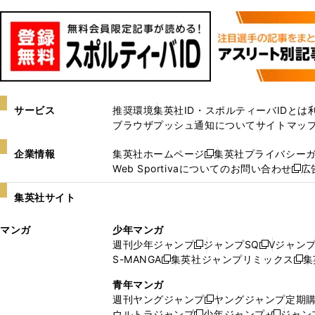
サービス
推奨環境
集英社ID・スポルティーバIDとは
ブラウザプッシュ通知について
サイトマッ
企業情報
集英社ホームページ
集英社プライバシー
新
Web Sportivaについてのお問い合わせ
広
し
新
い
し
集英社サイト
ウ
い
ィ
ウ
マンガ
少年マンガ
ン
ィ
週刊少年ジャンプ
ジャンプSQ
Vジャン
ド
ン
新
新
S-MANGA
集英社ジャンプリミックス
集
ウ
ド
新
し
し
新
で
ウ
し
い
い
し
青年マンガ
開
で
い
ウ
ウ
い
週刊ヤングジャンプ
ヤングジャンプ定期
新
く
開
ウ
ィ
ィ
ウ
ウルトラジャンプ
少年ジャンプ+
ジャン