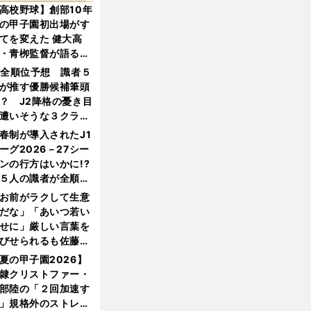
高校野球】創部10年
の甲子園初出場がす
てを変えた 健大高
・青栁監督が語る
機動破壊」はこうし
1全順位予想 識者５
生まれた
が推す優勝候補筆頭
？ J2降格の憂き目
遭いそうな３クラブ
は？
春制が導入されたJ1
ーグ2026－27シー
ンの行方はいかに!?
５人の識者が全順位
大胆予想
お前がラクして生意
だな」「あいつ若い
せに」厳しい言葉を
びせられるも佐藤慎
郎が貫いた誇りとフ
夏の甲子園2026】
ンへの思い
隷クリストファー・
部陸の「２回加速す
」規格外のストレー