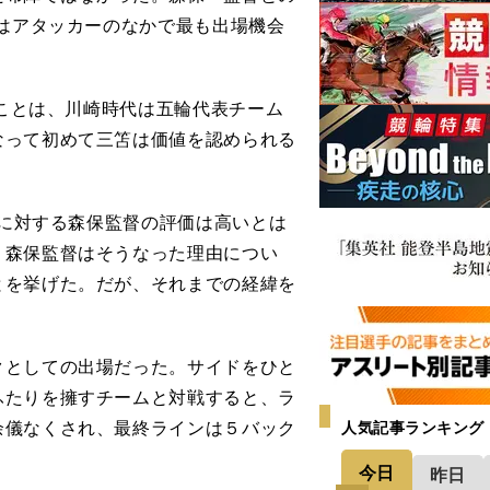
笘はアタッカーのなかで最も出場機会
うことは、川崎時代は五輪代表チーム
なって初めて三笘は価値を認められる
笘に対する森保監督の評価は高いとは
。森保監督はそうなった理由につい
とを挙げた。だが、それまでの経緯を
としての出場だった。サイドをひと
ふたりを擁すチームと対戦すると、ラ
余儀なくされ、最終ラインは５バック
人気記事ランキング
今日
昨日