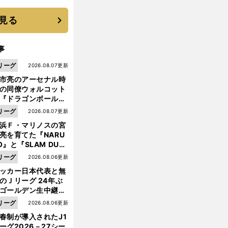
 それでもプロではな
大学進学を選ぶ理由
見る
事
リーグ
2026.08.07更新
市亮のアーセナル時
の同僚ウォルコット
『ドラゴンボール』
大好き ポドルスキは
リーグ
2026.08.07更新
向小次郎に憧れてい
浜Ｆ・マリノスの宮
亮を育てた『NARU
O』と『SLAM DUN
』 中京大中京の同
リーグ
2026.08.06更新
生・木原龍一は"ジ
ッカー日本代表と無
ンプ係"だった
のＪリーグ 24年ぶ
ゴールデン生中継の
幕戦でヘタな試合は
リーグ
2026.08.06更新
せられない
前
春制が導入されたJ1
へ
ーグ2026－27シー