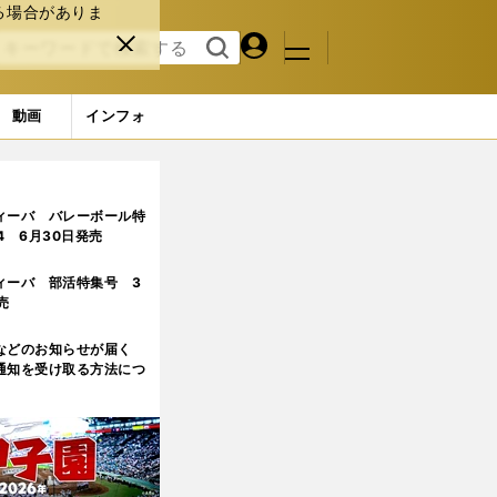
る場合がありま
マイペ
閉じ
検索
メニュ
ー
る
す
ジ
る
動画
インフォ
なった
2ページ目
ィーバ バレーボール特
.4 6月30日発売
ィーバ 部活特集号 3
売
などのお知らせが届く
通知を受け取る方法につ