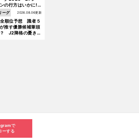
ンの行方はいかに!?
５人の識者が全順位
リーグ
2026.08.06更新
大胆予想
1全順位予想 識者５
が推す優勝候補筆頭
？ J2降格の憂き目
遭いそうな３クラブ
は？
agramで
ローする