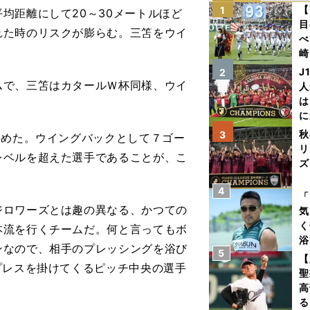
【
1
均距離にして20～30メートルほど
目
れた時のリスクが膨らむ。三笘をウイ
べ
崎
「
J
2
て
で、三笘はカタールＷ杯同様、ウイ
人
は
に
と
秋
3
決めた。ウイングバックとして７ゴー
リ
レベルを超えた選手であることが、こ
ズ
4
を
「
ロワーズとは趣の異なる、かつての
気
く
本流を行くチームだ。何と言ってもボ
浴
ンなので、相手のプレッシングを浴び
5
太
【
プレスを掛けてくるピッチ中央の選手
ァ
聖
高
る