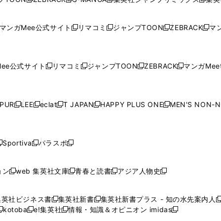
新
し
新
し
新
し
新
ン
ン
ィ
ン
ン
ン
し
い
し
い
し
い
し
ド
ド
ン
ド
ド
ド
い
ウ
い
ウ
い
ウ
い
ウ
ウ
ド
ウ
ウ
ウ
マンガMee公式サイト
リマコミ
ジャンプTOON
ZEBRACK
マン
新
新
新
新
ウ
ィ
ウ
ィ
ウ
ィ
ウ
で
で
ウ
で
で
で
し
し
し
し
し
ィ
ン
ィ
ン
ィ
ン
ィ
開
開
で
開
開
開
い
い
い
い
い
ン
ド
ン
ド
ン
ド
ン
く
く
開
く
く
く
ウ
ウ
ウ
ウ
ウ
ド
ウ
ド
ウ
ド
ウ
ド
ee公式サイト
リマコミ
ジャンプTOON
ZEBRACK
マンガMeet
く
新
新
新
新
ィ
ィ
ィ
ィ
ィ
ウ
で
ウ
で
ウ
で
ウ
し
し
し
し
ン
ン
ン
ン
ン
で
開
で
開
で
開
で
い
い
い
い
ド
ド
ド
ド
ド
開
く
開
く
開
く
開
ウ
ウ
ウ
ウ
ウ
ウ
ウ
ウ
ウ
PUR
LEE
eclat
T JAPAN
HAPPY PLUS ONE
MEN'S NON-
く
く
く
く
新
新
新
新
新
ィ
ィ
ィ
ィ
で
で
で
で
で
し
し
し
し
し
ン
ン
ン
ン
開
開
開
開
開
い
い
い
い
い
ド
ド
ド
ド
く
く
く
く
く
ウ
ウ
ウ
ウ
ウ
ウ
ウ
ウ
ウ
Sportiva
パラスポ
新
新
ィ
ィ
ィ
ィ
ィ
で
で
で
で
し
し
し
ン
ン
ン
ン
ン
開
開
開
開
い
い
い
ド
ド
ド
ド
ド
ョン
web 集英社文庫
青春と読書
アジア人物史
く
く
く
く
新
新
新
新
ウ
ウ
ウ
ウ
ウ
ウ
ウ
ウ
し
し
し
し
ィ
ィ
ィ
で
で
で
で
で
い
い
い
い
ン
ン
ン
集英社ビジネス書
集英社新書
集英社新書プラス - 知の水先案内人
開
開
開
開
開
新
新
新
ウ
ウ
ウ
ウ
ド
ド
ド
kotoba
e!集英社
情報・知識＆オピニオン imidas
く
く
く
く
く
新
し
新
し
新
ィ
ィ
ィ
ィ
ウ
ウ
ウ