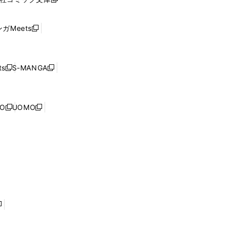
し
新
ン
い
し
ド
ウ
い
ウ
ガMeets
新
ィ
ウ
で
し
ン
ィ
開
い
ド
ン
く
ウ
ウ
ド
s
S-MANGA
新
新
ィ
で
ウ
し
し
ン
開
で
い
い
ド
く
開
ウ
ウ
ウ
NO
UOMO
く
新
新
ィ
ィ
で
し
し
ン
ン
開
い
い
ド
ド
く
ウ
ウ
ウ
ウ
ィ
ィ
で
で
ン
ン
開
開
ド
ド
く
く
ウ
ウ
で
で
開
開
く
く
し