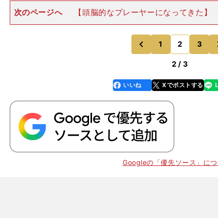
次のページへ
【頭脳的なプレーヤーになってきた】
イングは、ロベルト・デ・ゼルビ監督が標榜する攻撃的
かせないパーツになる。三笘との相性は抜群によかった
が渡った瞬間、ブライト
1
2
3
のページへ
のページへ
前
2 / 3
いいね
Xでポストする
line
faceboo
x
k
Googleの「優先ソース」に