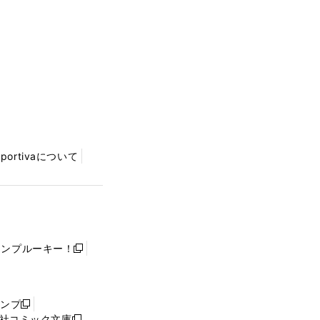
Sportivaについて
ャンプルーキー！
新
し
い
ウ
ャンプ
新
ィ
社コミック文庫