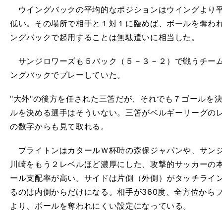
ウイングバックの平均的なポジションはウイングより平
低い。その場所で相手と１対１に臨めば、ボールを奪わ
ングバックで起用することは無駄遣いに相当した。
サンジロワーズも５バック（５－３－２）で戦うチーム
ングバックでプレーしていた。
"大外"の後方を任された三笘だが、それでも７ゴールを
ルを決める選手はそういない。三笘がベルギーリーグの
の数字からも見て取れる。
ブライトンはカタールＷ杯時の森保ジャパンや、サンジ
川崎をもう２レベルほど濃厚にした、攻撃的サッカーの
ール支配率が高い。サイドは片側（外側）がタッチライ
るのは内側からだけになる。相手が360度、全方位から
より、ボールを奪われにくい設定になっている。