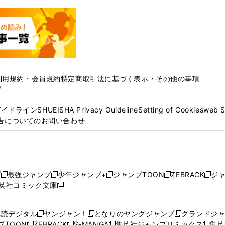
利用規約・会員規約
特定商取引法に基づく表示・その他の事項
プ
ガイドライン
SHUEISHA Privacy Guideline
Setting of Cookies
web 
告についてのお問い合わせ
プ
最強ジャンプ
少年ジャンプ+
ジャンプTOON
ZEBRACK
ジ
新
新
新
新
新
英社コミック文庫
し
新
し
し
し
し
い
い
し
い
い
い
ウ
ウ
い
ウ
ウ
ウ
購読デジタル
ヤンジャン！
となりのヤングジャンプ
グランドジ
新
新
新
ィ
ィ
ウ
ィ
ィ
ィ
プTOON
ZEBRACK
S-MANGA
集英社ジャンプリミックス
集英