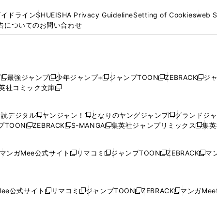
ガイドライン
SHUEISHA Privacy Guideline
Setting of Cookies
web 
告についてのお問い合わせ
プ
最強ジャンプ
少年ジャンプ+
ジャンプTOON
ZEBRACK
ジ
新
新
新
新
新
英社コミック文庫
し
新
し
し
し
し
い
い
し
い
い
い
ウ
ウ
い
ウ
ウ
ウ
購読デジタル
ヤンジャン！
となりのヤングジャンプ
グランドジ
新
新
新
ィ
ィ
ウ
ィ
ィ
ィ
プTOON
ZEBRACK
S-MANGA
集英社ジャンプリミックス
集英
新
し
新
し
新
し
新
ン
ン
ィ
ン
ン
ン
し
い
し
い
し
い
し
ド
ド
ン
ド
ド
ド
い
ウ
い
ウ
い
ウ
い
ウ
ウ
ド
ウ
ウ
ウ
マンガMee公式サイト
リマコミ
ジャンプTOON
ZEBRACK
マン
新
新
新
新
ウ
ィ
ウ
ィ
ウ
ィ
ウ
で
で
ウ
で
で
で
し
し
し
し
し
ィ
ン
ィ
ン
ィ
ン
ィ
開
開
で
開
開
開
い
い
い
い
い
ン
ド
ン
ド
ン
ド
ン
く
く
開
く
く
く
ウ
ウ
ウ
ウ
ウ
ド
ウ
ド
ウ
ド
ウ
ド
ee公式サイト
リマコミ
ジャンプTOON
ZEBRACK
マンガMeet
く
新
新
新
新
ィ
ィ
ィ
ィ
ィ
ウ
で
ウ
で
ウ
で
ウ
し
し
し
し
ン
ン
ン
ン
ン
で
開
で
開
で
開
で
い
い
い
い
ド
ド
ド
ド
ド