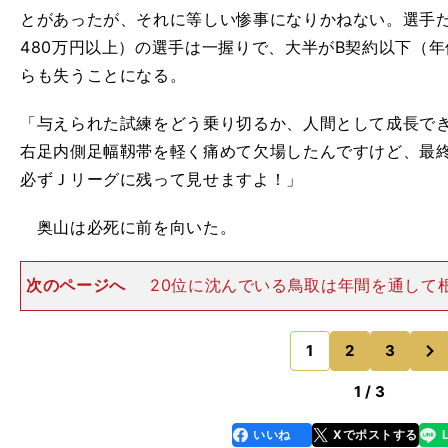
とがあったが、それに等しい惨事になりかねない。選手
480万円以上）の選手は一握りで、大半がB契約以下（年
らも失うことになる。
「与えられた試練をどう乗り切るか、人間として成長で
右足内側足幅靱帯を軽く痛めて欠場したんですけど、最
必ずＪリーグに残って見せますよ！」
奥山は必死に前を向いた。
次のページへ
20位に沈んでいる鳥取は年間を通して
えている。 ロアッソ戦後、吉澤英生監督は「失点シー
いっていた」と強気に語ったが、手当たり次第に選手を
次
竹槍で銃口を構えた
1
2
3
のページへ
1 / 3
いいね
Xでポストする
line
faceboo
x
k