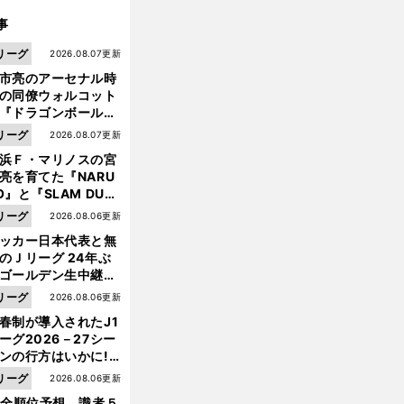
事
リーグ
2026.08.07更新
市亮のアーセナル時
の同僚ウォルコット
『ドラゴンボール』
大好き ポドルスキは
リーグ
2026.08.07更新
向小次郎に憧れてい
浜Ｆ・マリノスの宮
亮を育てた『NARU
O』と『SLAM DUN
』 中京大中京の同
リーグ
2026.08.06更新
生・木原龍一は"ジ
ッカー日本代表と無
ンプ係"だった
のＪリーグ 24年ぶ
ゴールデン生中継の
幕戦でヘタな試合は
リーグ
2026.08.06更新
せられない
春制が導入されたJ1
ーグ2026－27シー
ンの行方はいかに!?
５人の識者が全順位
リーグ
2026.08.06更新
大胆予想
1全順位予想 識者５