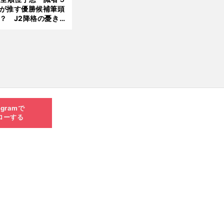
が推す優勝候補筆頭
？ J2降格の憂き目
遭いそうな３クラブ
前
へ
は？
agramで
ローする