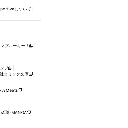
Sportivaについて
ャンプルーキー！
新
し
い
ウ
ャンプ
新
ィ
社コミック文庫
し
新
ン
い
し
ド
ウ
い
ウ
ガMeets
新
ィ
ウ
で
し
ン
ィ
開
い
ド
ン
く
ウ
ウ
ド
s
S-MANGA
新
新
ィ
で
ウ
し
し
ン
開
で
い
い
ド