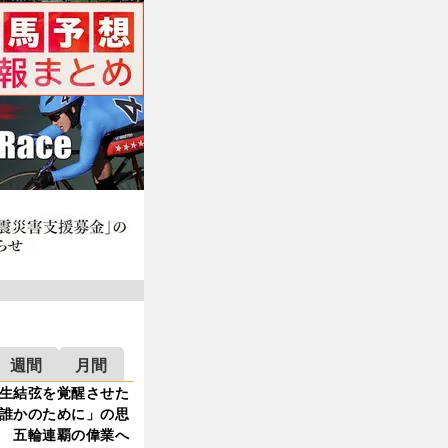
週間
月間
生結弦を覚醒させた
誰かのために」の思
 五輪連覇の偉業へ