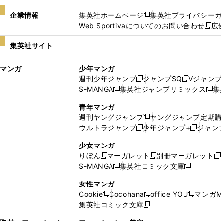
企業情報
集英社ホームページ
集英社プライバシー
新
Web Sportivaについてのお問い合わせ
広
し
新
い
し
集英社サイト
ウ
い
ィ
ウ
マンガ
少年マンガ
ン
ィ
週刊少年ジャンプ
ジャンプSQ
Vジャン
ド
ン
新
新
S-MANGA
集英社ジャンプリミックス
集
ウ
ド
新
し
し
新
で
ウ
し
い
い
し
青年マンガ
開
で
い
ウ
ウ
い
週刊ヤングジャンプ
ヤングジャンプ定期
新
く
開
ウ
ィ
ィ
ウ
ウルトラジャンプ
少年ジャンプ+
ジャン
新
し
新
く
ィ
ン
ン
ィ
し
い
し
ン
ド
ド
ン
少女マンガ
い
ウ
い
ド
ウ
ウ
ド
りぼん
マーガレット
別冊マーガレット
新
新
新
ウ
ィ
ウ
ウ
で
で
ウ
S-MANGA
集英社コミック文庫
し
新
し
新
ィ
ン
ィ
で
開
開
で
い
し
い
し
ン
ド
ン
女性マンガ
開
く
く
開
ウ
い
ウ
い
ド
ウ
ド
Cookie
Cocohana
office YOU
マンガM
く
く
新
新
新
ィ
ウ
ィ
ウ
ウ
で
ウ
集英社コミック文庫
し
新
し
し
ン
ィ
ン
ィ
で
開
で
い
し
い
い
ド
ン
ド
ン