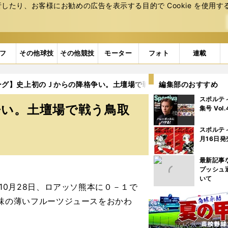
たり、お客様にお勧めの広告を表⽰する⽬的で Cookie を使⽤す
フ
その他球技
その他競技
モーター
フォト
連載
ーグ】史上初のＪからの降格争い。土壇場で戦う鳥取の選手たち
編集部のおすすめ
スポルテ
争い。土壇場で戦う鳥取
集号 Vol
スポルテ
月16日発
最新記事
プッシュ
いて
10月28日、ロアッソ熊本に０－１で
味の薄いフルーツジュースをおかわ