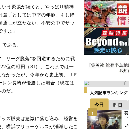
"という緊張が続くと、やっぱり精神
は選手としては中堅の年齢。もし降
見通しが立たない。不安の中でサッ
ですよ」
）である。
"Ｊリーグ脱落"を回避するために戦
、22位の町田（31）。これまでは一
はなかったが、今年から史上初、ＪＦ
ーレン長崎が優勝した場合（現在は
るのだ。
人気記事ランキング
今日
昨日
羽
1
ッズ販売は急激に落ち込み、経営を
「
い
去、横浜フリューゲルスが消滅したこ