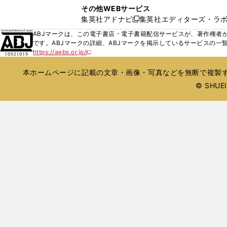
い
し
し
ン
その他WEBサービス
で
ウ
い
い
ド
集英社アドナビ
集英社エディターズ・ラ
開
新
ィ
ウ
ウ
ウ
く
し
ABJマークは、この電子書店・電子書籍配信サービスが、著作権者か
ン
ィ
ィ
で
い
です。ABJマークの詳細、ABJマークを掲示しているサービスの一
ド
ン
ン
開
https://aebs.or.jp/
ウ
新
ウ
ド
ド
く
し
ィ
で
ウ
ウ
い
本ホームページに記載の文章・画像・写真などを無断で複製す
ン
開
で
で
ウ
ド
© SHUEIS
ィ
く
開
開
ン
ウ
く
く
ド
で
ウ
開
で
開
く
く