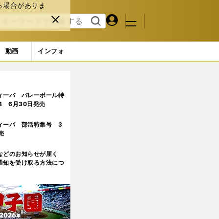
る場合がありま
マイペ
閉じ
検索
メニュ
ー
る
す
ジ
る
動画
インフォ
ィーバ バレーボール特
.4 6月30日発売
ィーバ 部活特集号 3
売
などのお知らせが届く
通知を受け取る方法につ