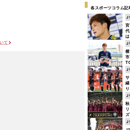
各スポーツコラム記
J
宮
代
は
が
ついて
J
日
横
た
市
T
K
J
級
サ
ャ
縁
り
開
J
見
秋
リ
ズ
J
を
J