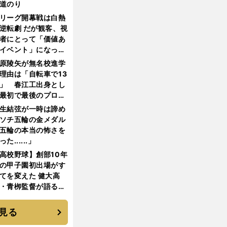
道のり
リーグ開幕戦は白熱
逆転劇 だが観客、視
者にとって「価値あ
イベント」になって
たか
原陵矢が無名校進学
理由は「自転車で13
」 春江工出身とし
最初で最後のプロ野
選手となった
生結弦が一時は諦め
ソチ五輪の金メダル
五輪の本当の怖さを
った......」
高校野球】創部10年
の甲子園初出場がす
てを変えた 健大高
・青栁監督が語る
機動破壊」はこうし
生まれた
見る