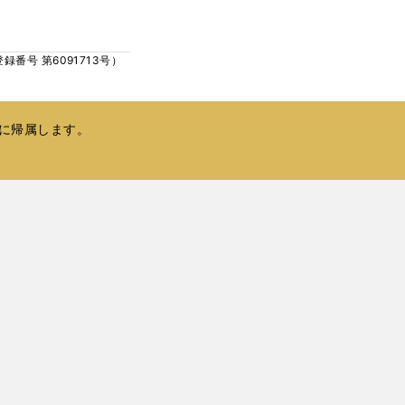
い
で
ウ
開
ィ
く
号 第6091713号）
ン
ド
ウ
で
に帰属します。
開
く