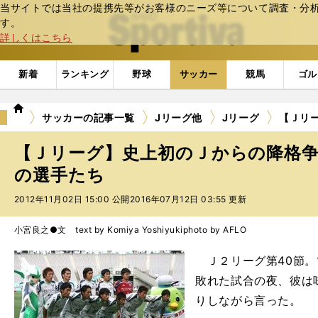
当サイトでは当社の提携先等がお客様のニーズ等について調査・分析し
web Sportiva (webスポルティーバ)
す。
詳しくはこちら
新着
ランキング
野球
サッカー
競馬
ゴル
we
サッカーの記事一覧
Jリーグ他
Jリーグ
【Ｊリ
b
ス
【Ｊリーグ】史上初のＪからの降格
ポ
ル
の選手たち
テ
2012年11月02日 15:00 公開
2016年07月12日 03:55 更新
ィ
ー
バ
小宮良之●文 text by Komiya Yoshiyuki
photo by AFLO
Ｊ２リーグ第40節。
敗れた試合の夜、彼は
りしながら言った。