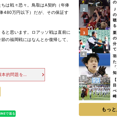
の
たちは戦々恐々。鳥取はA契約（年俸
Ｊ
2
俸480万円以下）だが、その保証す
の
聴
る
い
きると思います。ロアッソ戦は直前に
栗
3
の
終節の福岡戦にはなんとか復帰して、
分
て
4
球
羽
た
「
知
根本的問題を抱
5
【
ン以外はうまく
目
走らせるだけ。
べ
崎
「
て
もっと
LINEで送る