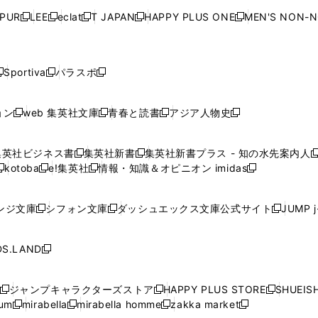
開
く
開
く
開
く
開
ウ
ウ
ウ
ウ
ウ
ウ
ウ
ウ
ウ
PUR
LEE
eclat
T JAPAN
HAPPY PLUS ONE
MEN'S NON-
く
く
く
く
新
新
新
新
新
ィ
ィ
ィ
ィ
で
で
で
で
で
し
し
し
し
し
ン
ン
ン
ン
開
開
開
開
開
い
い
い
い
い
ド
ド
ド
ド
く
く
く
く
く
ウ
ウ
ウ
ウ
ウ
ウ
ウ
ウ
ウ
Sportiva
パラスポ
新
新
ィ
ィ
ィ
ィ
ィ
で
で
で
で
し
し
し
ン
ン
ン
ン
ン
開
開
開
開
い
い
い
ド
ド
ド
ド
ド
ョン
web 集英社文庫
青春と読書
アジア人物史
く
く
く
く
新
新
新
新
ウ
ウ
ウ
ウ
ウ
ウ
ウ
ウ
し
し
し
し
ィ
ィ
ィ
で
で
で
で
で
い
い
い
い
ン
ン
ン
集英社ビジネス書
集英社新書
集英社新書プラス - 知の水先案内人
開
開
開
開
開
新
新
新
ウ
ウ
ウ
ウ
ド
ド
ド
kotoba
e!集英社
情報・知識＆オピニオン imidas
く
く
く
く
く
新
し
新
し
新
ィ
ィ
ィ
ィ
ウ
ウ
ウ
し
し
い
し
い
し
ン
ン
ン
ン
で
で
で
い
い
ウ
い
ウ
い
ド
ド
ド
ド
ンジ文庫
シフォン文庫
ダッシュエックス文庫公式サイト
JUMP 
開
開
開
新
新
新
ウ
ウ
ィ
ウ
ィ
ウ
ウ
ウ
ウ
ウ
く
く
く
し
し
し
ィ
ィ
ン
ィ
ン
ィ
で
で
で
で
い
い
い
ン
ン
ド
ン
ド
ン
S.LAND
開
開
開
開
新
ウ
ウ
ウ
ド
ド
ウ
ド
ウ
ド
く
く
く
く
し
ィ
ィ
ィ
ウ
ウ
で
ウ
で
ウ
い
ン
ン
ン
ジャンプキャラクターズストア
HAPPY PLUS STORE
SHUEIS
で
で
開
で
開
で
新
新
新
ウ
ド
ド
ド
ium
mirabella
mirabella homme
zakka market
開
開
く
開
く
開
し
新
新
新
し
新
し
ィ
ウ
ウ
ウ