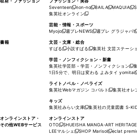
取材・ファッション
ファッション・美容
開
く
開
ウ
い
ウ
ウ
ウ
ド
ウ
ド
Seventeen
non-no
BAILA
MAQUIA
S
く
く
新
新
新
新
ィ
ウ
ィ
ィ
で
ウ
で
ウ
集英社オンライン
し
新
し
し
し
ン
ィ
ン
ン
開
で
開
で
い
し
い
い
い
ド
ン
ド
ド
芸能・情報・スポーツ
く
開
く
開
ウ
い
ウ
ウ
ウ
ウ
ド
ウ
ウ
Myojo
週プレNEWS
週プレ グラジャパ!
く
く
新
新
新
ィ
ウ
ィ
ィ
ィ
で
ウ
で
で
し
し
ン
ィ
ン
ン
ン
書籍
文芸・文庫・総合
開
で
開
開
い
い
ド
ン
ド
ド
ド
すばる
小説すばる
集英社 文芸ステーシ
く
開
く
く
新
新
ウ
ウ
ウ
ド
ウ
ウ
ウ
く
し
し
ィ
ィ
学芸・ノンフィクション・新書
で
ウ
で
で
で
い
い
ン
ン
集英社学芸部 - 学芸・ノンフィクション
開
で
開
開
開
新
ウ
ウ
ド
ド
1日5分で、明日は変わる よみタイ yomitai
く
開
く
く
く
し
新
ィ
ィ
ウ
ウ
く
い
ン
ン
ライトノベル・ノベライズ
で
で
ウ
ド
ド
集英社Webマガジン コバルト
集英社オレ
開
開
新
ィ
ウ
ウ
く
く
し
ン
キッズ
で
で
い
ド
集英社みらい文庫
集英社の児童図書 S-KID
開
開
新
ウ
ウ
く
く
し
ィ
オンラインストア・
オンラインストア
で
い
ン
その他WEBサービス
OTO
SHUEISHA MANGA-ART HERITAGE
開
新
ウ
ド
LEEマルシェ
SHOP Marisol
eclat prem
く
し
新
新
ィ
ウ