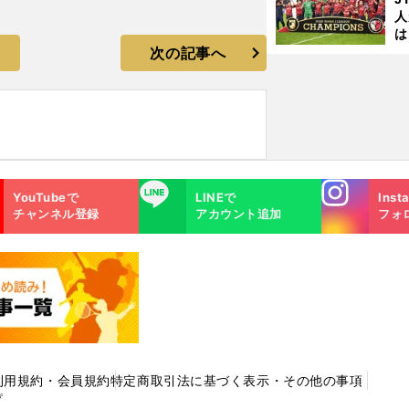
人
は
に
！
次の記事へ
と
Instagra
LINE
YouTubeで
LINEで
Inst
m
チャンネル登録
アカウント追加
フォ
利用規約・会員規約
特定商取引法に基づく表示・その他の事項
プ