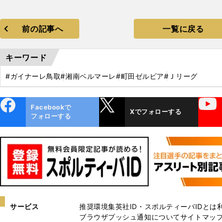
】
。
前の記事へ
一覧に戻る
vs
キーワード
#ガイナーレ鳥取
#湘南ベルマーレ
#町田ゼルビア
#Ｊリーグ
ebo
X
YouTube
Facebookで
Xでフォローする
ok
フォローする
サービス
推奨環境
集英社ID・スポルティーバIDとは
ブラウザプッシュ通知について
サイトマッ