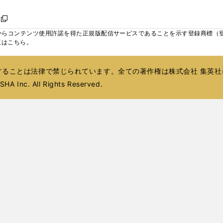
く
く
く
く
い
し
し
い
し
し
い
ン
で
で
で
ウ
い
い
ウ
い
い
ウ
ド
ボ
開
開
開
新
ィ
ウ
ウ
ィ
ウ
ウ
ィ
ウ
く
く
く
し
らコンテンツ使用許諾を得た正規版配信サービスであることを示す登録商標（登録番
ン
ィ
ィ
ン
ィ
ィ
ン
で
い
覧はこちら。
ド
ン
ン
ド
ン
ン
ド
開
ウ
ウ
ド
ド
ウ
ド
ド
ウ
く
ィ
で
ウ
ウ
で
ウ
ウ
で
ることは法律で禁じられています。全ての著作権は株式会社 集英社
ン
開
で
で
開
で
で
開
ド
HA Inc. All Rights Reserved.
く
開
開
く
開
開
く
ウ
く
く
く
く
で
開
く