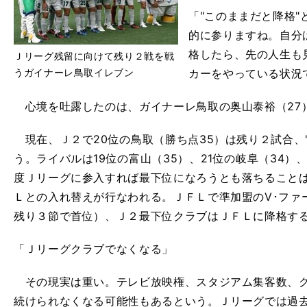
「"このままだと降格
的に参りますね。自分
格したら、先の人生も
Ｊリーグ残留に向けて残り２戦を戦
うガイナーレ鳥取イレブン
カーをやっている状況
心境を吐露したのは、ガイナーレ鳥取の奥山泰裕（27
現在、Ｊ２で20位の鳥取（勝ち点35）は残り２試合、
う。ライバルは19位の富山（35）、21位の岐阜（34）
度Ｊリーグに参入すれば最下位になろうとも落ちること
Ｌとの入れ替えが行なわれる。ＪＦＬで準加盟のV･ファ
残り３節で首位）、Ｊ２最下位クラブはＪＦＬに降格す
「Ｊリーグクラブでなくなる」
その現実は重い。テレビ放映権、スタジアム集客数、グ
続けられなくなる可能性もあるという。Ｊリーグでは過