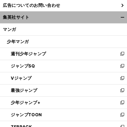
し
広告についてのお問い合わせ
い
ウ
集英社サイト
ィ
開
ン
く/
マンガ
ド
閉
ウ
じ
少年マンガ
で
る
開
週刊少年ジャンプ
く
新
し
ジャンプSQ
い
新
ウ
し
Vジャンプ
ィ
い
新
ン
ウ
し
最強ジャンプ
ド
ィ
い
新
ウ
ン
ウ
し
少年ジャンプ+
で
ド
ィ
い
新
開
ウ
ン
ウ
し
ジャンプTOON
く
で
ド
ィ
い
新
開
ウ
ン
ウ
し
ZEBRACK
く
で