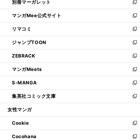
別冊マーガレット
く
で
ィ
い
新
開
ン
ウ
し
マンガMee公式サイト
く
ド
ィ
い
新
ウ
ン
ウ
し
リマコミ
で
ド
ィ
い
新
開
ウ
ン
ウ
し
ジャンプTOON
く
で
ド
ィ
い
新
開
ウ
ン
ウ
し
ZEBRACK
く
で
ド
ィ
い
新
開
ウ
ン
ウ
し
マンガMeets
く
で
ド
ィ
い
新
開
ウ
ン
ウ
し
S-MANGA
く
で
ド
ィ
い
新
開
ウ
ン
ウ
し
集英社コミック文庫
く
で
ド
ィ
い
新
開
ウ
ン
ウ
し
女性マンガ
く
で
ド
ィ
い
開
ウ
ン
ウ
Cookie
く
で
ド
ィ
新
開
ウ
ン
し
Cocohana
く
で
ド
い
新