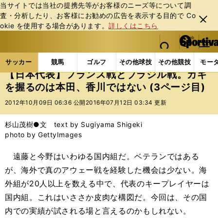
当サイトでは当社の提携先等がお客様のニーズ等について調
査・分析したり、お客様にお勧めの広告を表⽰する⽬的で Co
閉じ
okie を使⽤する場合があります。
詳しくはこちら
る
マイペ
web Sportiva (webスポルティーバ)
検索
メニュ
we
ー
サッカーの記事一覧
サッカー代表
日本代表
【
b
ジ
サッカー
競馬
ゴルフ
その他球技
その他競技
モー
ス
【日本代表】フランス戦とブラジル戦。カギ
ポ
を握るのは本田、香川ではない (3ページ目)
ル
テ
2012年10月09日 06:36 公開
2016年07月12日 03:34 更新
ィ
ー
杉山茂樹●文 text by Sugiyama Shigeki
バ
photo by GettyImages
遠藤と今野はいわゆる国内組だ。ベテランではある
が、海外で真のアウェー戦を経験した機会は少ない。海
外組が20人以上を数える中で、代表のキープレイヤーは
国内組。これはいささか皮肉な構図だ。今回は、その国
内での実績が試される場と言えるのかもしれない。