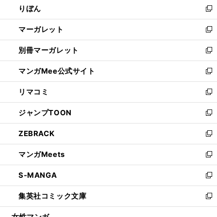
りぼん
く
で
ド
ィ
新
開
ウ
ン
し
マーガレット
く
で
ド
い
新
開
ウ
ウ
し
別冊マーガレット
く
で
ィ
い
新
開
ン
ウ
し
マンガMee公式サイト
く
ド
ィ
い
新
ウ
ン
ウ
し
リマコミ
で
ド
ィ
い
新
開
ウ
ン
ウ
し
ジャンプTOON
く
で
ド
ィ
い
新
開
ウ
ン
ウ
し
ZEBRACK
く
で
ド
ィ
い
新
開
ウ
ン
ウ
し
マンガMeets
く
で
ド
ィ
い
新
開
ウ
ン
ウ
し
S-MANGA
く
で
ド
ィ
い
新
開
ウ
ン
ウ
し
集英社コミック文庫
く
で
ド
ィ
い
新
開
ウ
ン
ウ
し
女性マンガ
く
で