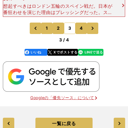
想起すべきはロンドン五輪のスペイン戦だ。日本が
番狂わせを演じた理由はプレッシングだった。スペ
インが歯車を狂わせることになったのは、それこそ
が最大の原因だ。日本がもし後ろを固める守備的な
次
1
2
3
4
のページへ
のページへ
サッカーで臨んで
前
3 / 4
いいね
Xでポストする
LINEで送る
line
faceboo
x
k
Googleの「優先ソース」について
一覧に戻る