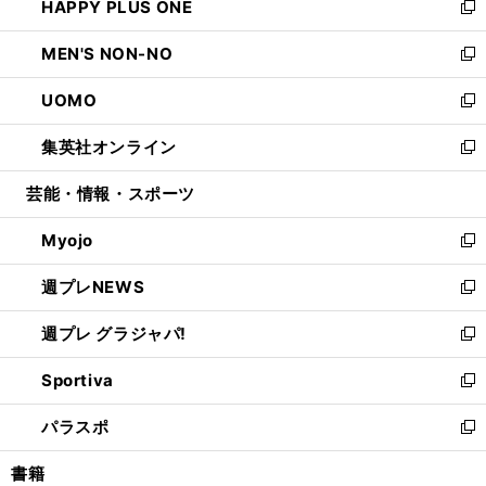
HAPPY PLUS ONE
く
で
ド
ィ
い
新
開
ウ
ン
ウ
し
MEN'S NON-NO
く
で
ド
ィ
い
新
開
ウ
ン
ウ
し
UOMO
く
で
ド
ィ
い
新
開
ウ
ン
ウ
し
集英社オンライン
く
で
ド
ィ
い
新
開
ウ
ン
ウ
し
芸能・情報・スポーツ
く
で
ド
ィ
い
開
ウ
ン
ウ
Myojo
く
で
ド
ィ
新
開
ウ
ン
し
週プレNEWS
く
で
ド
い
新
開
ウ
ウ
し
週プレ グラジャパ!
く
で
ィ
い
新
開
ン
ウ
し
Sportiva
く
ド
ィ
い
新
ウ
ン
ウ
し
パラスポ
で
ド
ィ
い
新
開
ウ
ン
ウ
し
書籍
く
で
ド
ィ
い