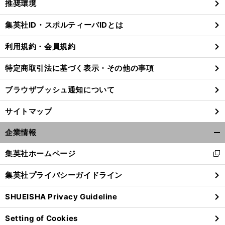
推奨環境
閉
じ
集英社ID・スポルティーバIDとは
る
利用規約・会員規約
特定商取引法に基づく表示・その他の事項
ブラウザプッシュ通知について
サイトマップ
企業情報
開
く/
集英社ホームページ
新
閉
し
じ
集英社プライバシーガイドライン
い
前
る
へ
ウ
SHUEISHA Privacy Guideline
ィ
ン
Setting of Cookies
ド