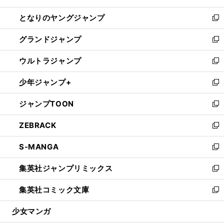
開
ン
ウ
し
となりのヤングジャンプ
く
ド
ィ
い
新
ウ
ン
ウ
し
グランドジャンプ
で
ド
ィ
い
新
開
ウ
ン
ウ
し
ウルトラジャンプ
く
で
ド
ィ
い
新
開
ウ
ン
ウ
し
少年ジャンプ+
く
で
ド
ィ
い
新
開
ウ
ン
ウ
し
ジャンプTOON
く
で
ド
ィ
い
新
開
ウ
ン
ウ
し
ZEBRACK
く
で
ド
ィ
い
新
開
ウ
ン
ウ
し
S-MANGA
く
で
ド
ィ
い
新
開
ウ
ン
ウ
し
集英社ジャンプリミックス
く
で
ド
ィ
い
新
開
ウ
ン
ウ
し
集英社コミック文庫
く
で
ド
ィ
い
新
開
ウ
ン
ウ
し
少女マンガ
く
で
ド
ィ
い
開
ウ
ン
ウ