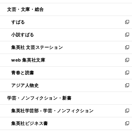
開
ウ
ン
ウ
文芸・文庫・総合
く
で
ド
ィ
開
ウ
ン
すばる
く
で
ド
新
開
ウ
し
小説すばる
く
で
い
新
開
ウ
し
集英社 文芸ステーション
く
ィ
い
新
ン
ウ
し
web 集英社文庫
ド
ィ
い
新
ウ
ン
ウ
し
青春と読書
で
ド
ィ
い
新
開
ウ
ン
ウ
し
アジア人物史
く
で
ド
ィ
い
新
開
ウ
ン
ウ
し
学芸・ノンフィクション・新書
く
で
ド
ィ
い
開
ウ
ン
ウ
集英社学芸部 - 学芸・ノンフィクション
く
で
ド
ィ
新
開
ウ
ン
し
集英社ビジネス書
く
で
ド
い
新
開
ウ
ウ
し