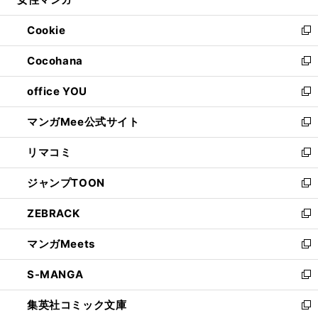
ド
ィ
い
開
ウ
ン
ウ
Cookie
く
で
ド
ィ
新
開
ウ
ン
し
Cocohana
く
で
ド
い
新
開
ウ
ウ
し
office YOU
く
で
ィ
い
新
開
ン
ウ
し
マンガMee公式サイト
く
ド
ィ
い
新
ウ
ン
ウ
し
リマコミ
で
ド
ィ
い
新
開
ウ
ン
ウ
し
ジャンプTOON
く
で
ド
ィ
い
新
開
ウ
ン
ウ
し
ZEBRACK
く
で
ド
ィ
い
新
開
ウ
ン
ウ
し
マンガMeets
く
で
ド
ィ
い
新
開
ウ
ン
ウ
し
S-MANGA
く
で
ド
ィ
い
新
開
ウ
ン
ウ
し
集英社コミック文庫
く
で
ド
ィ
い
新