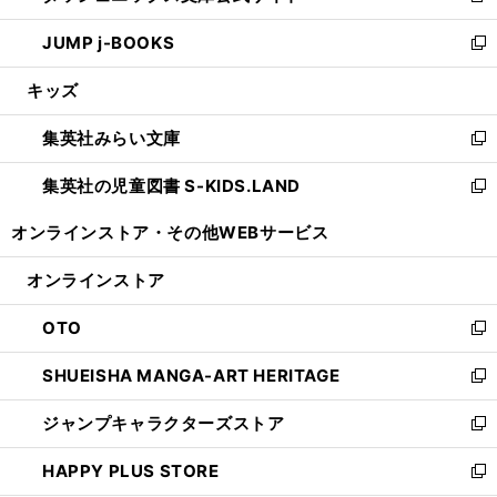
ウ
ン
ウ
し
JUMP j-BOOKS
で
ド
ィ
い
新
開
ウ
ン
ウ
し
キッズ
く
で
ド
ィ
い
開
ウ
ン
ウ
集英社みらい文庫
く
で
ド
ィ
新
開
ウ
ン
し
集英社の児童図書 S-KIDS.LAND
く
で
ド
い
新
開
ウ
ウ
し
オンラインストア・
その他WEBサービス
く
で
ィ
い
開
ン
ウ
オンラインストア
く
ド
ィ
ウ
ン
OTO
で
ド
新
開
ウ
し
SHUEISHA MANGA-ART HERITAGE
く
で
い
新
開
ウ
し
ジャンプキャラクターズストア
く
ィ
い
新
ン
ウ
し
HAPPY PLUS STORE
ド
ィ
い
新
ウ
ン