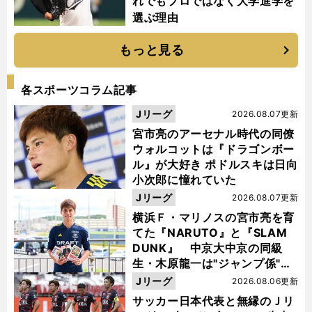
れでもプロではなく大学進学を
選ぶ理由
もっと見る
各スポーツコラム記事
Jリーグ
2026.08.07更新
宮市亮のアーセナル時代の同僚
ウォルコットは『ドラゴンボー
ル』が大好き ポドルスキは日向
小次郎に憧れていた
Jリーグ
2026.08.07更新
横浜Ｆ・マリノスの宮市亮を育
てた『NARUTO』と『SLAM
DUNK』 中京大中京の同級
生・木原龍一は"ジャンプ係"だ
った
Jリーグ
2026.08.06更新
サッカー日本代表と無縁のＪリ