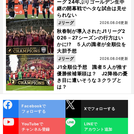
ーグ 24年ぶりゴールデン生中
継の開幕戦でヘタな試合は見せ
られない
Jリーグ
2026.08.06更新
秋春制が導入されたJ1リーグ2
026－27シーズンの行方はい
かに!? ５人の識者が全順位を
大胆予想
Jリーグ
2026.08.06更新
J1全順位予想 識者５人が推す
優勝候補筆頭は？ J2降格の憂
き目に遭いそうな３クラブと
は？
cebo
X
Facebookで
Xでフォローする
ok
フォローする
uTube
LINE
YouTubeで
LINEで
チャンネル登録
アカウント追加