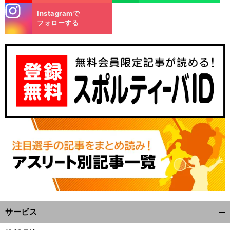
stagra
Instagramで
m
フォローする
サービス
開
く/