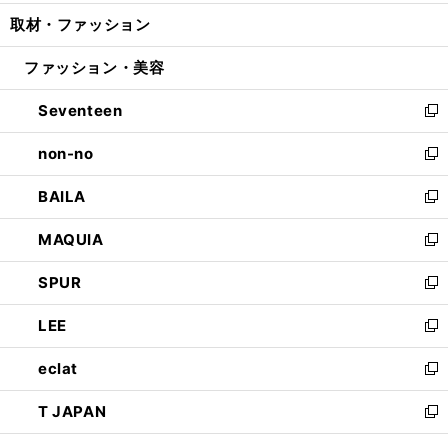
開
ウ
ン
ウ
し
取材・ファッション
く
で
ド
ィ
い
開
ウ
ン
ウ
ファッション・美容
く
で
ド
ィ
開
ウ
ン
Seventeen
く
で
ド
新
開
ウ
し
non-no
く
で
い
新
開
ウ
し
BAILA
く
ィ
い
新
ン
ウ
し
MAQUIA
ド
ィ
い
新
ウ
ン
ウ
し
SPUR
で
ド
ィ
い
新
開
ウ
ン
ウ
し
LEE
く
で
ド
ィ
い
新
開
ウ
ン
ウ
し
eclat
く
で
ド
ィ
い
新
開
ウ
ン
ウ
し
T JAPAN
く
で
ド
ィ
い
新
開
ウ
ン
ウ
し