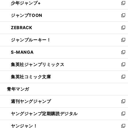
少年ジャンプ+
で
ド
ィ
い
新
開
ウ
ン
ウ
し
ジャンプTOON
く
で
ド
ィ
い
新
開
ウ
ン
ウ
し
ZEBRACK
く
で
ド
ィ
い
新
開
ウ
ン
ウ
し
ジャンプルーキー！
く
で
ド
ィ
い
新
開
ウ
ン
ウ
し
S-MANGA
く
で
ド
ィ
い
新
開
ウ
ン
ウ
し
集英社ジャンプリミックス
く
で
ド
ィ
い
新
開
ウ
ン
ウ
し
集英社コミック文庫
く
で
ド
ィ
い
新
開
ウ
ン
ウ
し
青年マンガ
く
で
ド
ィ
い
開
ウ
ン
ウ
週刊ヤングジャンプ
く
で
ド
ィ
新
開
ウ
ン
し
ヤングジャンプ定期購読デジタル
く
で
ド
い
新
開
ウ
ウ
し
ヤンジャン！
く
で
ィ
い
新