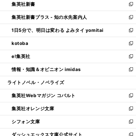
集英社新書
く
で
ィ
い
新
開
ン
ウ
し
集英社新書プラス - 知の水先案内人
く
ド
ィ
い
新
ウ
ン
ウ
し
1日5分で、明日は変わる よみタイ yomitai
で
ド
ィ
い
新
開
ウ
ン
ウ
し
kotoba
く
で
ド
ィ
い
新
開
ウ
ン
ウ
し
e!集英社
く
で
ド
ィ
い
新
開
ウ
ン
ウ
し
情報・知識＆オピニオン imidas
く
で
ド
ィ
い
新
開
ウ
ン
ウ
し
ライトノベル・ノベライズ
く
で
ド
ィ
い
開
ウ
ン
ウ
集英社Webマガジン コバルト
く
で
ド
ィ
新
開
ウ
ン
し
集英社オレンジ文庫
く
で
ド
い
新
開
ウ
ウ
し
シフォン文庫
く
で
ィ
い
新
開
ン
ウ
し
ダッシュエックス文庫公式サイト
く
ド
ィ
い
新