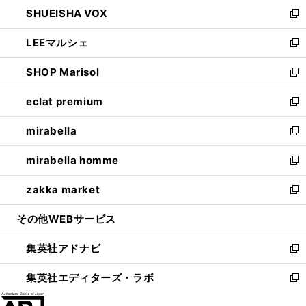
ウ
し
SHUEISHA VOX
で
ド
ィ
い
新
開
ウ
ン
ウ
し
LEEマルシェ
く
で
ド
ィ
い
新
開
ウ
ン
ウ
し
SHOP Marisol
く
で
ド
ィ
い
新
開
ウ
ン
ウ
し
eclat premium
く
で
ド
ィ
い
新
開
ウ
ン
ウ
し
mirabella
く
で
ド
ィ
い
新
開
ウ
ン
ウ
し
mirabella homme
く
で
ド
ィ
い
新
開
ウ
ン
ウ
し
zakka market
く
で
ド
ィ
い
新
開
ウ
ン
ウ
し
その他WEBサービス
く
で
ド
ィ
い
開
ウ
ン
ウ
集英社アドナビ
く
で
ド
ィ
新
開
ウ
ン
し
集英社エディターズ・ラボ
く
で
ド
い
新
開
ウ
ウ
し