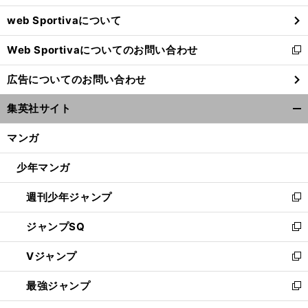
ウ
web Sportivaについて
で
開
Web Sportivaについてのお問い合わせ
く
新
し
広告についてのお問い合わせ
い
ウ
集英社サイト
ィ
開
ン
く/
マンガ
ド
閉
ウ
じ
少年マンガ
で
る
開
週刊少年ジャンプ
く
新
し
ジャンプSQ
い
新
ウ
し
Vジャンプ
ィ
い
新
ン
ウ
し
最強ジャンプ
ド
ィ
い
新
ウ
ン
ウ
し